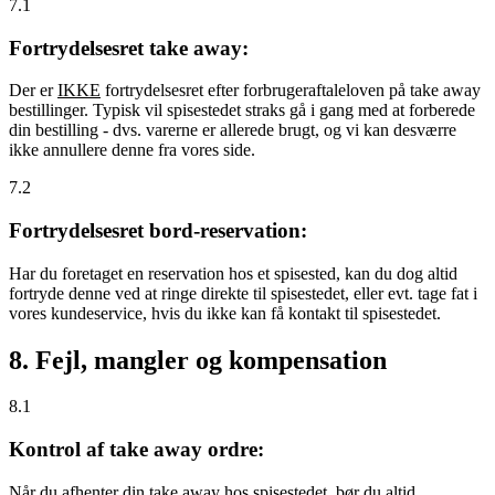
7.1
Fortrydelsesret take away:
Der er
IKKE
fortrydelsesret efter forbrugeraftaleloven på take away
bestillinger. Typisk vil spisestedet straks gå i gang med at forberede
din bestilling - dvs. varerne er allerede brugt, og vi kan desværre
ikke annullere denne fra vores side.
7.2
Fortrydelsesret bord-reservation:
Har du foretaget en reservation hos et spisested, kan du dog altid
fortryde denne ved at ringe direkte til spisestedet, eller evt. tage fat i
vores kundeservice, hvis du ikke kan få kontakt til spisestedet.
8. Fejl, mangler og kompensation
8.1
Kontrol af take away ordre:
Når du afhenter din take away hos spisestedet, bør du altid