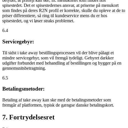
betyder, at prisfejl kan ske, ift. menukortet som findes hos
spisestedet. Det er spisestedernes ansvar, at priserne på menukort
som findes på deres R2N profil er korrekte, skulle du opleve at de to
priser differentiere, så ring til kundeservice mens du er hos
spisestedet, og vi løser straks problemet.
6.4
Servicegebyr:
Til sidst i take away bestillingsprocessen vil der blive pålagt et
mindre servicegebyr, som vil fremgå tydeligt. Gebyret dækker
udgifter forbundet med behandling af bestillingen og bygger på en
gennemsnitsbetragtning.
6.5
Betalingsmetoder:
Betaling af take away kan ske med de betalingsmetoder som
fremgår af platformen, typisk de gængse danske betalingskort.
7. Fortrydelsesret