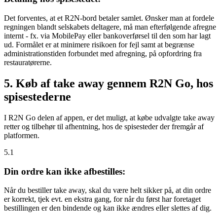
Det forventes, at et R2N-bord betaler samlet. Ønsker man at fordele
regningen blandt selskabets deltagere, må man efterfølgende afregne
internt - fx. via MobilePay eller bankoverførsel til den som har lagt
ud. Formålet er at minimere risikoen for fejl samt at begrænse
administrationstiden forbundet med afregning, på opfordring fra
restauratørerne.
5. Køb af take away gennem R2N Go, hos
spisestederne
I R2N Go delen af appen, er det muligt, at købe udvalgte take away
retter og tilbehør til afhentning, hos de spisesteder der fremgår af
platformen.
5.1
Din ordre kan ikke afbestilles:
Når du bestiller take away, skal du være helt sikker på, at din ordre
er korrekt, tjek evt. en ekstra gang, for når du først har foretaget
bestillingen er den bindende og kan ikke ændres eller slettes af dig.