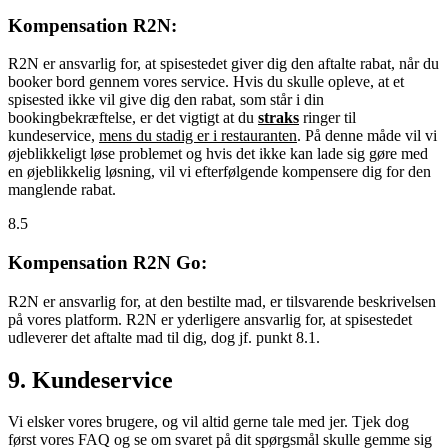
Kompensation R2N:
R2N er ansvarlig for, at spisestedet giver dig den aftalte rabat, når du
booker bord gennem vores service. Hvis du skulle opleve, at et
spisested ikke vil give dig den rabat, som står i din
bookingbekræftelse, er det vigtigt at du
straks
ringer til
kundeservice,
mens du stadig er i restauranten
. På denne måde vil vi
øjeblikkeligt løse problemet og hvis det ikke kan lade sig gøre med
en øjeblikkelig løsning, vil vi efterfølgende kompensere dig for den
manglende rabat.
8.5
Kompensation R2N Go:
R2N er ansvarlig for, at den bestilte mad, er tilsvarende beskrivelsen
på vores platform. R2N er yderligere ansvarlig for, at spisestedet
udleverer det aftalte mad til dig, dog jf. punkt 8.1.
9. Kundeservice
Vi elsker vores brugere, og vil altid gerne tale med jer. Tjek dog
først vores FAQ og se om svaret på dit spørgsmål skulle gemme sig