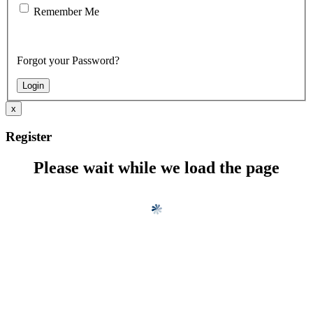
Remember Me
Forgot your Password?
x
Register
Please wait while we load the page