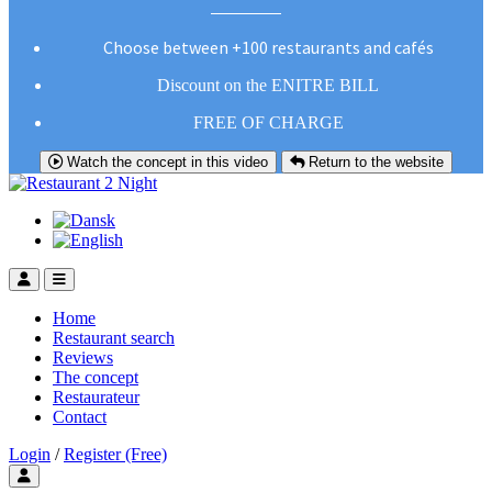
Choose between +100 restaurants and cafés
Discount on the ENITRE BILL
FREE OF CHARGE
Watch the concept in this video
Return to the website
Home
Restaurant search
Reviews
The concept
Restaurateur
Contact
Login
/
Register (Free)
Toggle user menu