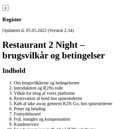
x
Register
Opdateret d. 05.05.2022 (Version 2.34)
Restaurant 2 Night –
brugsvilkår og betingelser
Indhold
Om brugsvilkårene og betingelserne
Introduktion og R2Ns rolle
Vilkår for brug af vores platforme
Reservation af bord hos spisestederne
Køb af take away gennem R2N Go, hos spisestederne
Priser og betaling
Fortrydelsesret
Fejl, mangler og kompensation
Kundeservice