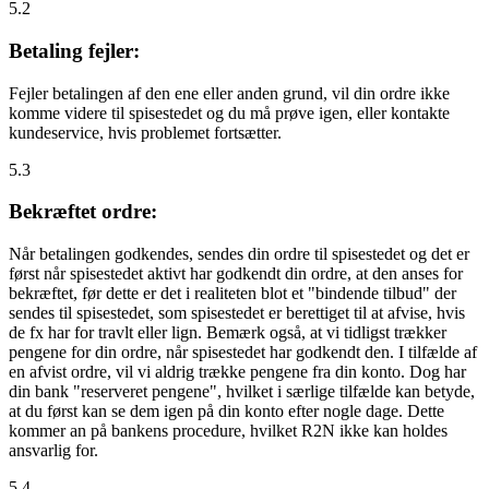
5.2
Betaling fejler:
Fejler betalingen af den ene eller anden grund, vil din ordre ikke
komme videre til spisestedet og du må prøve igen, eller kontakte
kundeservice, hvis problemet fortsætter.
5.3
Bekræftet ordre:
Når betalingen godkendes, sendes din ordre til spisestedet og det er
først når spisestedet aktivt har godkendt din ordre, at den anses for
bekræftet, før dette er det i realiteten blot et "bindende tilbud" der
sendes til spisestedet, som spisestedet er berettiget til at afvise, hvis
de fx har for travlt eller lign. Bemærk også, at vi tidligst trækker
pengene for din ordre, når spisestedet har godkendt den. I tilfælde af
en afvist ordre, vil vi aldrig trække pengene fra din konto. Dog har
din bank "reserveret pengene", hvilket i særlige tilfælde kan betyde,
at du først kan se dem igen på din konto efter nogle dage. Dette
kommer an på bankens procedure, hvilket R2N ikke kan holdes
ansvarlig for.
5.4