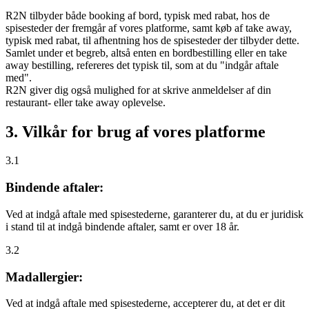
R2N tilbyder både booking af bord, typisk med rabat, hos de
spisesteder der fremgår af vores platforme, samt køb af take away,
typisk med rabat, til afhentning hos de spisesteder der tilbyder dette.
Samlet under et begreb, altså enten en bordbestilling eller en take
away bestilling, refereres det typisk til, som at du "indgår aftale
med".
R2N giver dig også mulighed for at skrive anmeldelser af din
restaurant- eller take away oplevelse.
3. Vilkår for brug af vores platforme
3.1
Bindende aftaler:
Ved at indgå aftale med spisestederne, garanterer du, at du er juridisk
i stand til at indgå bindende aftaler, samt er over 18 år.
3.2
Madallergier:
Ved at indgå aftale med spisestederne, accepterer du, at det er dit