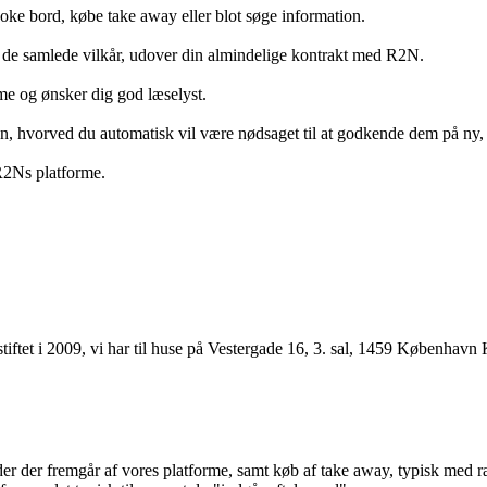
ooke bord, købe take away eller blot søge information.
 de samlede vilkår, udover din almindelige kontrakt med R2N.
rme og ønsker dig god læselyst.
anden, hvorved du automatisk vil være nødsaget til at godkende dem på ny
 R2Ns platforme.
ftet i 2009, vi har til huse på Vestergade 16, 3. sal, 1459 København 
r der fremgår af vores platforme, samt køb af take away, typisk med raba