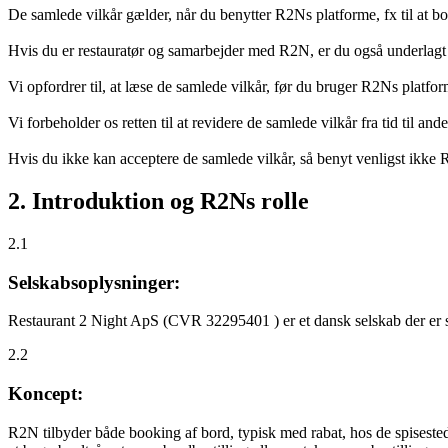
De samlede vilkår gælder, når du benytter R2Ns platforme, fx til at b
Hvis du er restauratør og samarbejder med R2N, er du også underlagt
Vi opfordrer til, at læse de samlede vilkår, før du bruger R2Ns platfo
Vi forbeholder os retten til at revidere de samlede vilkår fra tid til 
Hvis du ikke kan acceptere de samlede vilkår, så benyt venligst ikke
2. Introduktion og R2Ns rolle
2.1
Selskabsoplysninger:
Restaurant 2 Night ApS (CVR 32295401 ) er et dansk selskab der er sti
2.2
Koncept:
R2N tilbyder både booking af bord, typisk med rabat, hos de spisestede