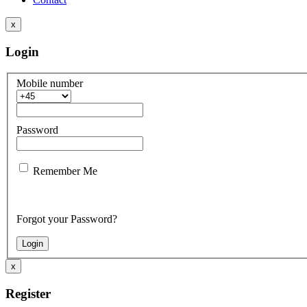
x
Login
Mobile number
Password
Remember Me
Forgot your Password?
x
Register