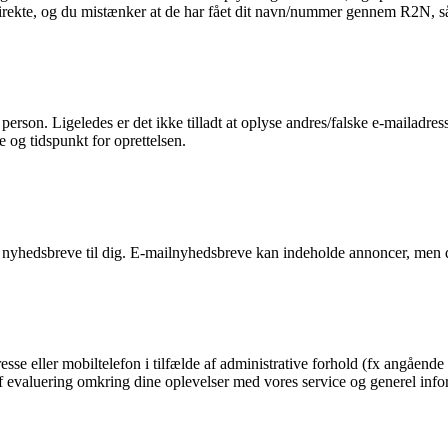
 direkte, og du mistænker at de har fået dit navn/nummer gennem R2N, så 
n person. Ligeledes er det ikke tilladt at oplyse andres/falske e-mailadre
e og tidspunkt for oprettelsen.
 nyhedsbreve til dig. E-mailnyhedsbreve kan indeholde annoncer, men d
esse eller mobiltelefon i tilfælde af administrative forhold (fx angående 
g af evaluering omkring dine oplevelser med vores service og generel in