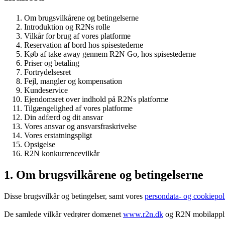
Om brugsvilkårene og betingelserne
Introduktion og R2Ns rolle
Vilkår for brug af vores platforme
Reservation af bord hos spisestederne
Køb af take away gennem R2N Go, hos spisestederne
Priser og betaling
Fortrydelsesret
Fejl, mangler og kompensation
Kundeservice
Ejendomsret over indhold på R2Ns platforme
Tilgængelighed af vores platforme
Din adfærd og dit ansvar
Vores ansvar og ansvarsfraskrivelse
Vores erstatningspligt
Opsigelse
R2N konkurrencevilkår
1. Om brugsvilkårene og betingelserne
Disse brugsvilkår og betingelser, samt vores
persondata- og cookiepoli
De samlede vilkår vedrører domænet
www.r2n.dk
og R2N mobilapplik