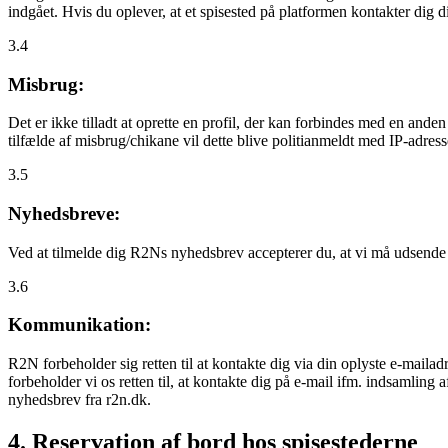
indgået. Hvis du oplever, at et spisested på platformen kontakter dig
3.4
Misbrug:
Det er ikke tilladt at oprette en profil, der kan forbindes med en ande
tilfælde af misbrug/chikane vil dette blive politianmeldt med IP-adress
3.5
Nyhedsbreve:
Ved at tilmelde dig R2Ns nyhedsbrev accepterer du, at vi må udsende
3.6
Kommunikation:
R2N forbeholder sig retten til at kontakte dig via din oplyste e-mailadr
forbeholder vi os retten til, at kontakte dig på e-mail ifm. indsamlin
nyhedsbrev fra r2n.dk.
4. Reservation af bord hos spisestederne