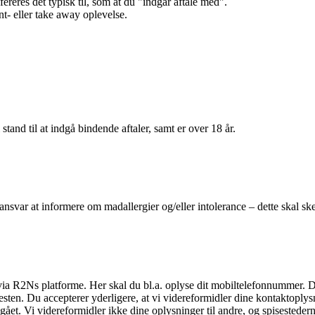
efereres det typisk til, som at du "indgår aftale med".
t- eller take away oplevelse.
 stand til at indgå bindende aftaler, samt er over 18 år.
 ansvar at informere om madallergier og/eller intolerance – dette skal ske
il via R2Ns platforme. Her skal du bl.a. oplyse dit mobiltelefonnummer. 
en. Du accepterer yderligere, at vi videreformidler dine kontaktoplysni
et. Vi videreformidler ikke dine oplysninger til andre, og spisestederne