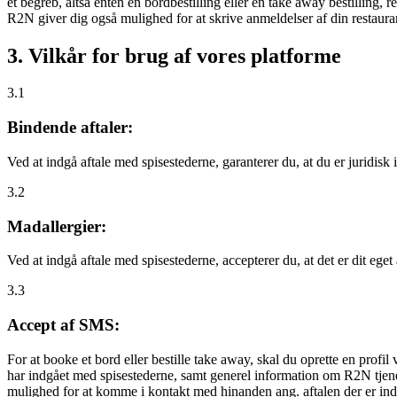
et begreb, altså enten en bordbestilling eller en take away bestilling, r
R2N giver dig også mulighed for at skrive anmeldelser af din restauran
3. Vilkår for brug af vores platforme
3.1
Bindende aftaler:
Ved at indgå aftale med spisestederne, garanterer du, at du er juridisk i
3.2
Madallergier:
Ved at indgå aftale med spisestederne, accepterer du, at det er dit eget
3.3
Accept af SMS:
For at booke et bord eller bestille take away, skal du oprette en prof
har indgået med spisestederne, samt generel information om R2N tjenest
mulighed for at komme i kontakt med hinanden ang. aftalen der er indgå