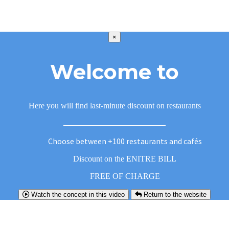
×
Welcome to
Here you will find last-minute discount on restaurants
Choose between +100 restaurants and cafés
Discount on the ENITRE BILL
FREE OF CHARGE
Watch the concept in this video
Return to the website