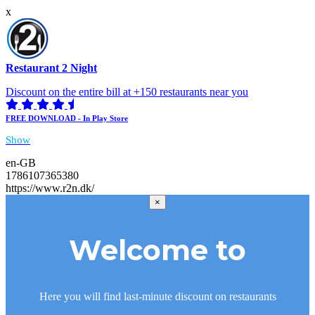
x
Restaurant 2 Night
Discount on the entire bill at +150 restaurants near you
FREE DOWNLOAD - In Play Store
Show
en-GB
1786107365380
https://www.r2n.dk/
×
Welcome to
Here you will find last-minute discount on restaurants