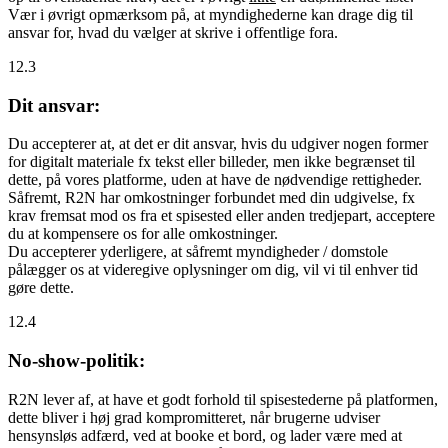
Vær i øvrigt opmærksom på, at myndighederne kan drage dig til
ansvar for, hvad du vælger at skrive i offentlige fora.
12.3
Dit ansvar:
Du accepterer at, at det er dit ansvar, hvis du udgiver nogen former
for digitalt materiale fx tekst eller billeder, men ikke begrænset til
dette, på vores platforme, uden at have de nødvendige rettigheder.
Såfremt, R2N har omkostninger forbundet med din udgivelse, fx
krav fremsat mod os fra et spisested eller anden tredjepart, acceptere
du at kompensere os for alle omkostninger.
Du accepterer yderligere, at såfremt myndigheder / domstole
pålægger os at videregive oplysninger om dig, vil vi til enhver tid
gøre dette.
12.4
No-show-politik:
R2N lever af, at have et godt forhold til spisestederne på platformen,
dette bliver i høj grad kompromitteret, når brugerne udviser
hensynsløs adfærd, ved at booke et bord, og lader være med at