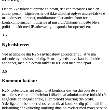
Det er ikke tilladt at oprette en profil, der kan forbindes med en
anden person. Ligeledes er det ikke tilladt at oplyse andres/falske e-
mailadresser, adresser, mobilnumre eller anden form for
kontaktinformation. I tilfælde af misbrug/chikane vil dette blive
politianmeldt med IP-adresse og tidspunkt for oprettelsen.
3.5
Nyhedsbreve:
Ved at tilmelde dig R2Ns nyhedsbrev accepterer du, at vi må
udsende nyhedsbreve til dig. E-mailnyhedsbreve kan indeholde
annoncer, men din e-mail bliver IKKE delt med tredjepart.
3.6
Kommunikation:
R2N forbeholder sig retten til at kontakte dig via din oplyste e-
mailadresse eller mobiltelefon i tilfælde af administrative forhold (fx
angående en indgået aftale, eller forhold omkring din profil).
Yderligere forbeholder vi os retten til, at kontakte dig på e-mail ifm.
indsamling af evaluering omkring dine oplevelser med vores service