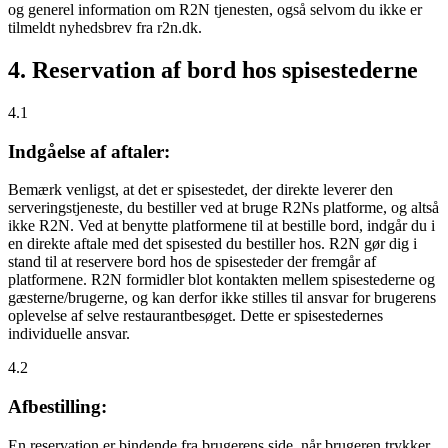
og generel information om R2N tjenesten, også selvom du ikke er
tilmeldt nyhedsbrev fra r2n.dk.
4. Reservation af bord hos spisestederne
4.1
Indgåelse af aftaler:
Bemærk venligst, at det er spisestedet, der direkte leverer den
serveringstjeneste, du bestiller ved at bruge R2Ns platforme, og altså
ikke R2N. Ved at benytte platformene til at bestille bord, indgår du i
en direkte aftale med det spisested du bestiller hos. R2N gør dig i
stand til at reservere bord hos de spisesteder der fremgår af
platformene. R2N formidler blot kontakten mellem spisestederne og
gæsterne/brugerne, og kan derfor ikke stilles til ansvar for brugerens
oplevelse af selve restaurantbesøget. Dette er spisestedernes
individuelle ansvar.
4.2
Afbestilling:
En reservation er bindende fra brugerens side, når brugeren trykker