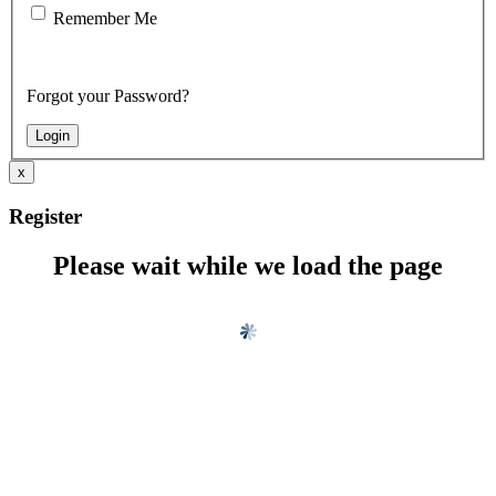
Remember Me
Forgot your Password?
x
Register
Please wait while we load the page