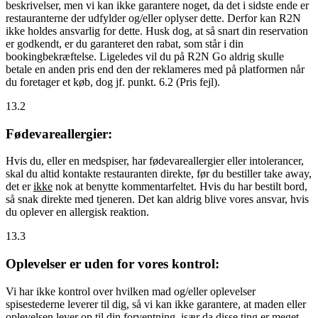
beskrivelser, men vi kan ikke garantere noget, da det i sidste ende er
restauranterne der udfylder og/eller oplyser dette. Derfor kan R2N
ikke holdes ansvarlig for dette. Husk dog, at så snart din reservation
er godkendt, er du garanteret den rabat, som står i din
bookingbekræftelse. Ligeledes vil du på R2N Go aldrig skulle
betale en anden pris end den der reklameres med på platformen når
du foretager et køb, dog jf. punkt. 6.2 (Pris fejl).
13.2
Fødevareallergier:
Hvis du, eller en medspiser, har fødevareallergier eller intolerancer,
skal du altid kontakte restauranten direkte, før du bestiller take away,
det er
ikke
nok at benytte kommentarfeltet. Hvis du har bestilt bord,
så snak direkte med tjeneren. Det kan aldrig blive vores ansvar, hvis
du oplever en allergisk reaktion.
13.3
Oplevelser er uden for vores kontrol:
Vi har ikke kontrol over hvilken mad og/eller oplevelser
spisestederne leverer til dig, så vi kan ikke garantere, at maden eller
oplevelsen lever op til din forventning, især da disse ting er meget