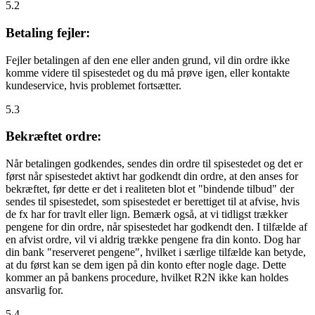
5.2
Betaling fejler:
Fejler betalingen af den ene eller anden grund, vil din ordre ikke
komme videre til spisestedet og du må prøve igen, eller kontakte
kundeservice, hvis problemet fortsætter.
5.3
Bekræftet ordre:
Når betalingen godkendes, sendes din ordre til spisestedet og det er
først når spisestedet aktivt har godkendt din ordre, at den anses for
bekræftet, før dette er det i realiteten blot et "bindende tilbud" der
sendes til spisestedet, som spisestedet er berettiget til at afvise, hvis
de fx har for travlt eller lign. Bemærk også, at vi tidligst trækker
pengene for din ordre, når spisestedet har godkendt den. I tilfælde af
en afvist ordre, vil vi aldrig trække pengene fra din konto. Dog har
din bank "reserveret pengene", hvilket i særlige tilfælde kan betyde,
at du først kan se dem igen på din konto efter nogle dage. Dette
kommer an på bankens procedure, hvilket R2N ikke kan holdes
ansvarlig for.
5.4