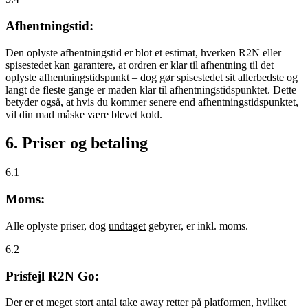
Afhentningstid:
Den oplyste afhentningstid er blot et estimat, hverken R2N eller
spisestedet kan garantere, at ordren er klar til afhentning til det
oplyste afhentningstidspunkt – dog gør spisestedet sit allerbedste og
langt de fleste gange er maden klar til afhentningstidspunktet. Dette
betyder også, at hvis du kommer senere end afhentningstidspunktet,
vil din mad måske være blevet kold.
6. Priser og betaling
6.1
Moms:
Alle oplyste priser, dog
undtaget
gebyrer, er inkl. moms.
6.2
Prisfejl R2N Go:
Der er et meget stort antal take away retter på platformen, hvilket