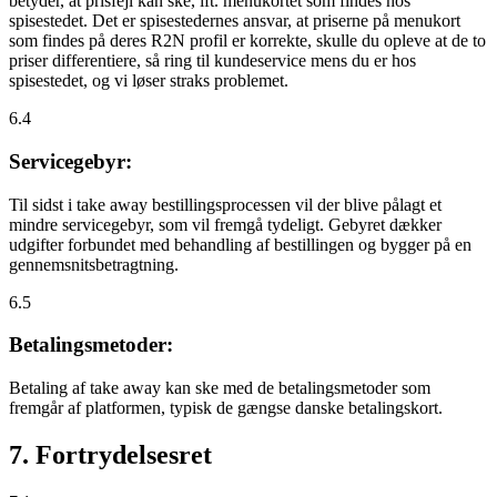
betyder, at prisfejl kan ske, ift. menukortet som findes hos
spisestedet. Det er spisestedernes ansvar, at priserne på menukort
som findes på deres R2N profil er korrekte, skulle du opleve at de to
priser differentiere, så ring til kundeservice mens du er hos
spisestedet, og vi løser straks problemet.
6.4
Servicegebyr:
Til sidst i take away bestillingsprocessen vil der blive pålagt et
mindre servicegebyr, som vil fremgå tydeligt. Gebyret dækker
udgifter forbundet med behandling af bestillingen og bygger på en
gennemsnitsbetragtning.
6.5
Betalingsmetoder:
Betaling af take away kan ske med de betalingsmetoder som
fremgår af platformen, typisk de gængse danske betalingskort.
7. Fortrydelsesret