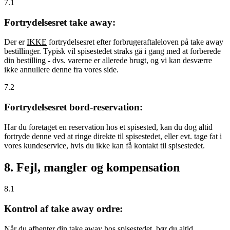
7.1
Fortrydelsesret take away:
Der er
IKKE
fortrydelsesret efter forbrugeraftaleloven på take away
bestillinger. Typisk vil spisestedet straks gå i gang med at forberede
din bestilling - dvs. varerne er allerede brugt, og vi kan desværre
ikke annullere denne fra vores side.
7.2
Fortrydelsesret bord-reservation:
Har du foretaget en reservation hos et spisested, kan du dog altid
fortryde denne ved at ringe direkte til spisestedet, eller evt. tage fat i
vores kundeservice, hvis du ikke kan få kontakt til spisestedet.
8. Fejl, mangler og kompensation
8.1
Kontrol af take away ordre:
Når du afhenter din take away hos spisestedet, bør du altid