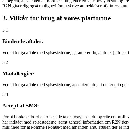
et begreb, altså enten en bordbestilling eller en take away bestilling, r
R2N giver dig også mulighed for at skrive anmeldelser af din restauran
3. Vilkår for brug af vores platforme
3.1
Bindende aftaler:
Ved at indgå aftale med spisestederne, garanterer du, at du er juridisk i
3.2
Madallergier:
Ved at indgå aftale med spisestederne, accepterer du, at det er dit eget
3.3
Accept af SMS:
For at booke et bord eller bestille take away, skal du oprette en prof
har indgået med spisestederne, samt generel information om R2N tjenest
mulighed for at komme i kontakt med hinanden ang. aftalen der er indgå