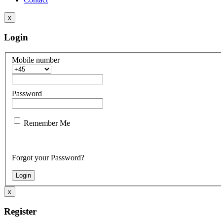
x
Login
Mobile number
Password
Remember Me
Forgot your Password?
x
Register