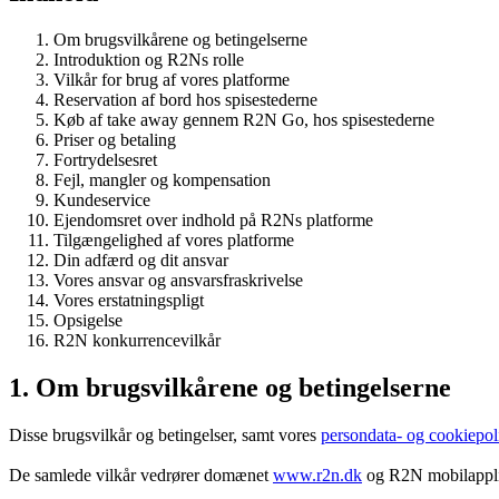
Om brugsvilkårene og betingelserne
Introduktion og R2Ns rolle
Vilkår for brug af vores platforme
Reservation af bord hos spisestederne
Køb af take away gennem R2N Go, hos spisestederne
Priser og betaling
Fortrydelsesret
Fejl, mangler og kompensation
Kundeservice
Ejendomsret over indhold på R2Ns platforme
Tilgængelighed af vores platforme
Din adfærd og dit ansvar
Vores ansvar og ansvarsfraskrivelse
Vores erstatningspligt
Opsigelse
R2N konkurrencevilkår
1. Om brugsvilkårene og betingelserne
Disse brugsvilkår og betingelser, samt vores
persondata- og cookiepoli
De samlede vilkår vedrører domænet
www.r2n.dk
og R2N mobilapplik