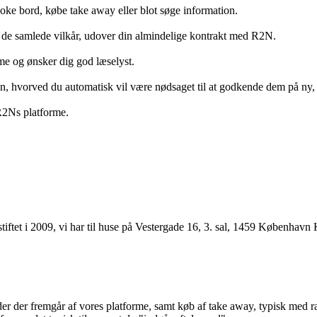
ooke bord, købe take away eller blot søge information.
 de samlede vilkår, udover din almindelige kontrakt med R2N.
rme og ønsker dig god læselyst.
anden, hvorved du automatisk vil være nødsaget til at godkende dem på ny
 R2Ns platforme.
ftet i 2009, vi har til huse på Vestergade 16, 3. sal, 1459 København 
r der fremgår af vores platforme, samt køb af take away, typisk med raba