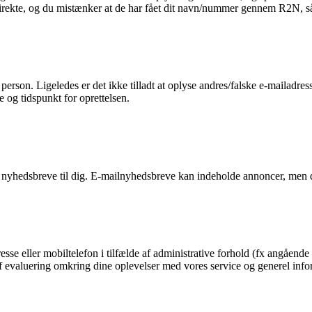
 direkte, og du mistænker at de har fået dit navn/nummer gennem R2N, så 
n person. Ligeledes er det ikke tilladt at oplyse andres/falske e-mailadre
e og tidspunkt for oprettelsen.
 nyhedsbreve til dig. E-mailnyhedsbreve kan indeholde annoncer, men d
esse eller mobiltelefon i tilfælde af administrative forhold (fx angående 
g af evaluering omkring dine oplevelser med vores service og generel in