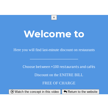
×
Welcome to
Here you will find last-minute discount on restaurants
Choose between +100 restaurants and cafés
Discount on the ENITRE BILL
FREE OF CHARGE
Watch the concept in this video
Return to the website