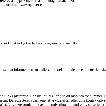
efereres det typisk til, som at du "indgår aftale med".
t- eller take away oplevelse.
 stand til at indgå bindende aftaler, samt er over 18 år.
 ansvar at informere om madallergier og/eller intolerance – dette skal ske
il via R2Ns platforme. Her skal du bl.a. oplyse dit mobiltelefonnummer. 
en. Du accepterer yderligere, at vi videreformidler dine kontaktoplysni
et. Vi videreformidler ikke dine oplysninger til andre, og spisestederne