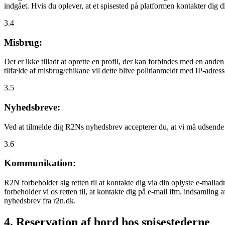
indgået. Hvis du oplever, at et spisested på platformen kontakter dig
3.4
Misbrug:
Det er ikke tilladt at oprette en profil, der kan forbindes med en ande
tilfælde af misbrug/chikane vil dette blive politianmeldt med IP-adress
3.5
Nyhedsbreve:
Ved at tilmelde dig R2Ns nyhedsbrev accepterer du, at vi må udsende
3.6
Kommunikation:
R2N forbeholder sig retten til at kontakte dig via din oplyste e-mailadr
forbeholder vi os retten til, at kontakte dig på e-mail ifm. indsamlin
nyhedsbrev fra r2n.dk.
4. Reservation af bord hos spisestederne