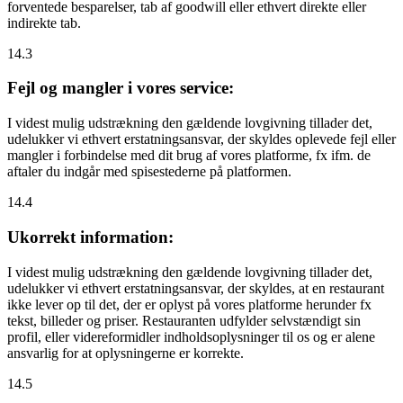
forventede besparelser, tab af goodwill eller ethvert direkte eller
indirekte tab.
14.3
Fejl og mangler i vores service:
I videst mulig udstrækning den gældende lovgivning tillader det,
udelukker vi ethvert erstatningsansvar, der skyldes oplevede fejl eller
mangler i forbindelse med dit brug af vores platforme, fx ifm. de
aftaler du indgår med spisestederne på platformen.
14.4
Ukorrekt information:
I videst mulig udstrækning den gældende lovgivning tillader det,
udelukker vi ethvert erstatningsansvar, der skyldes, at en restaurant
ikke lever op til det, der er oplyst på vores platforme herunder fx
tekst, billeder og priser. Restauranten udfylder selvstændigt sin
profil, eller videreformidler indholdsoplysninger til os og er alene
ansvarlig for at oplysningerne er korrekte.
14.5