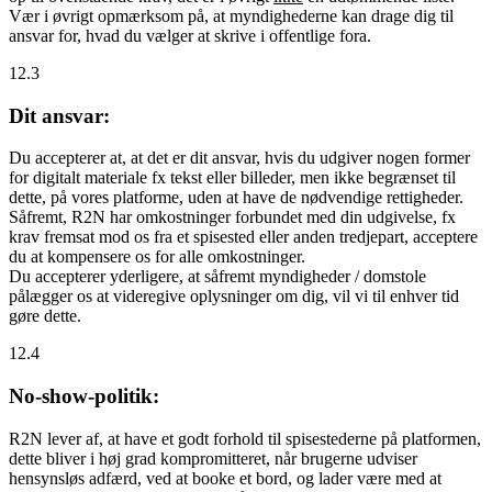
Vær i øvrigt opmærksom på, at myndighederne kan drage dig til
ansvar for, hvad du vælger at skrive i offentlige fora.
12.3
Dit ansvar:
Du accepterer at, at det er dit ansvar, hvis du udgiver nogen former
for digitalt materiale fx tekst eller billeder, men ikke begrænset til
dette, på vores platforme, uden at have de nødvendige rettigheder.
Såfremt, R2N har omkostninger forbundet med din udgivelse, fx
krav fremsat mod os fra et spisested eller anden tredjepart, acceptere
du at kompensere os for alle omkostninger.
Du accepterer yderligere, at såfremt myndigheder / domstole
pålægger os at videregive oplysninger om dig, vil vi til enhver tid
gøre dette.
12.4
No-show-politik:
R2N lever af, at have et godt forhold til spisestederne på platformen,
dette bliver i høj grad kompromitteret, når brugerne udviser
hensynsløs adfærd, ved at booke et bord, og lader være med at