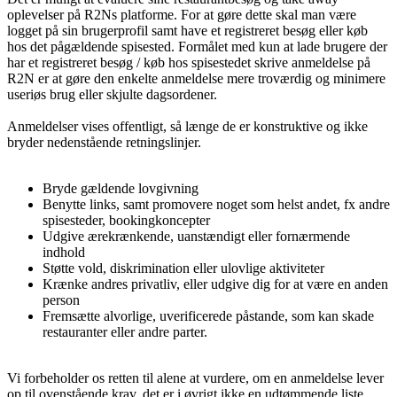
oplevelser på R2Ns platforme. For at gøre dette skal man være
logget på sin brugerprofil samt have et registreret besøg eller køb
hos det pågældende spisested. Formålet med kun at lade brugere der
har et registreret besøg / køb hos spisestedet skrive anmeldelse på
R2N er at gøre den enkelte anmeldelse mere troværdig og minimere
useriøs brug eller skjulte dagsordener.
Anmeldelser vises offentligt, så længe de er konstruktive og ikke
bryder nedenstående retningslinjer.
Bryde gældende lovgivning
Benytte links, samt promovere noget som helst andet, fx andre
spisesteder, bookingkoncepter
Udgive ærekrænkende, uanstændigt eller fornærmende
indhold
Støtte vold, diskrimination eller ulovlige aktiviteter
Krænke andres privatliv, eller udgive dig for at være en anden
person
Fremsætte alvorlige, uverificerede påstande, som kan skade
restauranter eller andre parter.
Vi forbeholder os retten til alene at vurdere, om en anmeldelse lever
op til ovenstående krav, det er i øvrigt
ikke
en udtømmende liste.