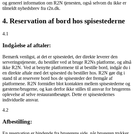
og generel information om R2N tjenesten, også selvom du ikke er
tilmeldt nyhedsbrev fra r2n.dk.
4. Reservation af bord hos spisestederne
4.1
Indgåelse af aftaler:
Bemærk venligst, at det er spisestedet, der direkte leverer den
serveringstjeneste, du bestiller ved at bruge R2Ns platforme, og altså
ikke R2N. Ved at benytte platformene til at bestille bord, indgår du i
en direkte aftale med det spisested du bestiller hos. R2N gør dig i
stand til at reservere bord hos de spisesteder der fremgår af
platformene. R2N formidler blot kontakten mellem spisestederne og
gæsterne/brugerne, og kan derfor ikke stilles til ansvar for brugerens
oplevelse af selve restaurantbesøget. Dette er spisestedernes
individuelle ansvar.
4.2
Afbestilling:
En reservation er bindende fra brugerens side, når brugeren trykker