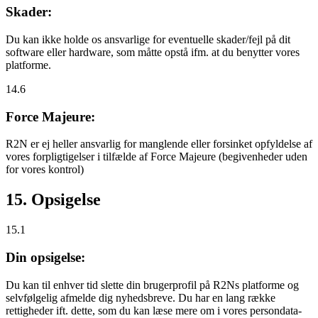
Skader:
Du kan ikke holde os ansvarlige for eventuelle skader/fejl på dit
software eller hardware, som måtte opstå ifm. at du benytter vores
platforme.
14.6
Force Majeure:
R2N er ej heller ansvarlig for manglende eller forsinket opfyldelse af
vores forpligtigelser i tilfælde af Force Majeure (begivenheder uden
for vores kontrol)
15. Opsigelse
15.1
Din opsigelse:
Du kan til enhver tid slette din brugerprofil på R2Ns platforme og
selvfølgelig afmelde dig nyhedsbreve. Du har en lang række
rettigheder ift. dette, som du kan læse mere om i vores persondata-