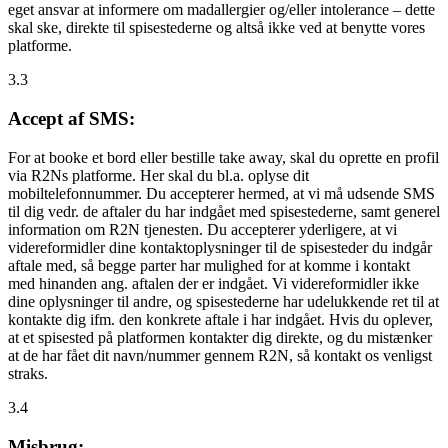
eget ansvar at informere om madallergier og/eller intolerance – dette
skal ske, direkte til spisestederne og altså ikke ved at benytte vores
platforme.
3.3
Accept af SMS:
For at booke et bord eller bestille take away, skal du oprette en profil
via R2Ns platforme. Her skal du bl.a. oplyse dit
mobiltelefonnummer. Du accepterer hermed, at vi må udsende SMS
til dig vedr. de aftaler du har indgået med spisestederne, samt generel
information om R2N tjenesten. Du accepterer yderligere, at vi
videreformidler dine kontaktoplysninger til de spisesteder du indgår
aftale med, så begge parter har mulighed for at komme i kontakt
med hinanden ang. aftalen der er indgået. Vi videreformidler ikke
dine oplysninger til andre, og spisestederne har udelukkende ret til at
kontakte dig ifm. den konkrete aftale i har indgået. Hvis du oplever,
at et spisested på platformen kontakter dig direkte, og du mistænker
at de har fået dit navn/nummer gennem R2N, så kontakt os venligst
straks.
3.4
Misbrug: