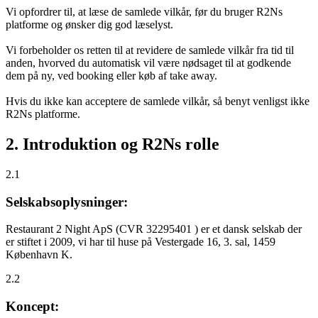
Vi opfordrer til, at læse de samlede vilkår, før du bruger R2Ns
platforme og ønsker dig god læselyst.
Vi forbeholder os retten til at revidere de samlede vilkår fra tid til
anden, hvorved du automatisk vil være nødsaget til at godkende
dem på ny, ved booking eller køb af take away.
Hvis du ikke kan acceptere de samlede vilkår, så benyt venligst ikke
R2Ns platforme.
2. Introduktion og R2Ns rolle
2.1
Selskabsoplysninger:
Restaurant 2 Night ApS (CVR 32295401 ) er et dansk selskab der
er stiftet i 2009, vi har til huse på Vestergade 16, 3. sal, 1459
København K.
2.2
Koncept: