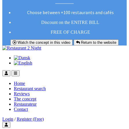
Choose between +100 restaurants and cafés
Discount on the ENITRE BILL
FREE OF CHARGE
Watch the concept in this video
Return to the website
Home
Restaurant search
Reviews
The concept
Restaurateur
Contact
Login
/
Register (Free)
Toggle user menu