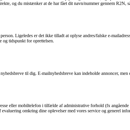
 direkte, og du mistænker at de har fået dit navn/nummer gennem R2N, så 
n person. Ligeledes er det ikke tilladt at oplyse andres/falske e-mailadre
e og tidspunkt for oprettelsen.
 nyhedsbreve til dig. E-mailnyhedsbreve kan indeholde annoncer, men d
esse eller mobiltelefon i tilfælde af administrative forhold (fx angående 
g af evaluering omkring dine oplevelser med vores service og generel in