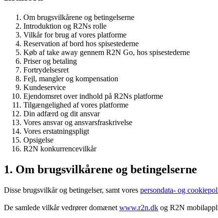
Om brugsvilkårene og betingelserne
Introduktion og R2Ns rolle
Vilkår for brug af vores platforme
Reservation af bord hos spisestederne
Køb af take away gennem R2N Go, hos spisestederne
Priser og betaling
Fortrydelsesret
Fejl, mangler og kompensation
Kundeservice
Ejendomsret over indhold på R2Ns platforme
Tilgængelighed af vores platforme
Din adfærd og dit ansvar
Vores ansvar og ansvarsfraskrivelse
Vores erstatningspligt
Opsigelse
R2N konkurrencevilkår
1. Om brugsvilkårene og betingelserne
Disse brugsvilkår og betingelser, samt vores
persondata- og cookiepoli
De samlede vilkår vedrører domænet
www.r2n.dk
og R2N mobilapplik