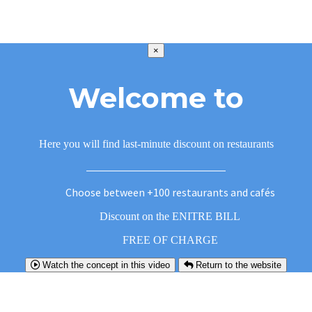
×
Welcome to
Here you will find last-minute discount on restaurants
Choose between +100 restaurants and cafés
Discount on the ENITRE BILL
FREE OF CHARGE
Watch the concept in this video
Return to the website