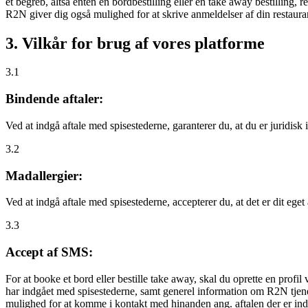
et begreb, altså enten en bordbestilling eller en take away bestilling, r
R2N giver dig også mulighed for at skrive anmeldelser af din restauran
3. Vilkår for brug af vores platforme
3.1
Bindende aftaler:
Ved at indgå aftale med spisestederne, garanterer du, at du er juridisk i
3.2
Madallergier:
Ved at indgå aftale med spisestederne, accepterer du, at det er dit eget
3.3
Accept af SMS:
For at booke et bord eller bestille take away, skal du oprette en prof
har indgået med spisestederne, samt generel information om R2N tjenest
mulighed for at komme i kontakt med hinanden ang. aftalen der er indgå