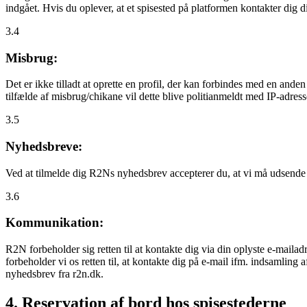
indgået. Hvis du oplever, at et spisested på platformen kontakter dig
3.4
Misbrug:
Det er ikke tilladt at oprette en profil, der kan forbindes med en ande
tilfælde af misbrug/chikane vil dette blive politianmeldt med IP-adress
3.5
Nyhedsbreve:
Ved at tilmelde dig R2Ns nyhedsbrev accepterer du, at vi må udsende
3.6
Kommunikation:
R2N forbeholder sig retten til at kontakte dig via din oplyste e-mailadr
forbeholder vi os retten til, at kontakte dig på e-mail ifm. indsamlin
nyhedsbrev fra r2n.dk.
4. Reservation af bord hos spisestederne