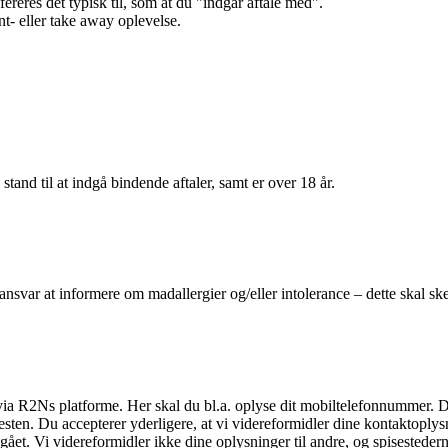
efereres det typisk til, som at du "indgår aftale med".
t- eller take away oplevelse.
 stand til at indgå bindende aftaler, samt er over 18 år.
 ansvar at informere om madallergier og/eller intolerance – dette skal ske
il via R2Ns platforme. Her skal du bl.a. oplyse dit mobiltelefonnummer. 
en. Du accepterer yderligere, at vi videreformidler dine kontaktoplysni
et. Vi videreformidler ikke dine oplysninger til andre, og spisestederne