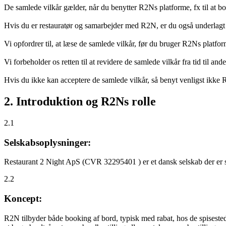
De samlede vilkår gælder, når du benytter R2Ns platforme, fx til at b
Hvis du er restauratør og samarbejder med R2N, er du også underlagt
Vi opfordrer til, at læse de samlede vilkår, før du bruger R2Ns platfo
Vi forbeholder os retten til at revidere de samlede vilkår fra tid til 
Hvis du ikke kan acceptere de samlede vilkår, så benyt venligst ikke
2. Introduktion og R2Ns rolle
2.1
Selskabsoplysninger:
Restaurant 2 Night ApS (CVR 32295401 ) er et dansk selskab der er sti
2.2
Koncept:
R2N tilbyder både booking af bord, typisk med rabat, hos de spisestede