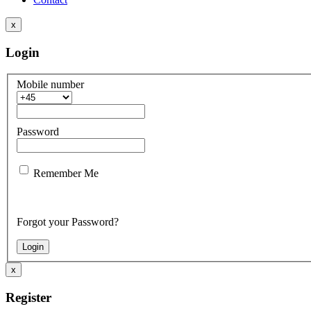
x
Login
Mobile number
Password
Remember Me
Forgot your Password?
x
Register