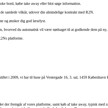
ooke bord, købe take away eller blot søge information.
 de samlede vilkår, udover din almindelige kontrakt med R2N.
rme og ønsker dig god læselyst.
anden, hvorved du automatisk vil være nødsaget til at godkende dem på ny
 R2Ns platforme.
ftet i 2009, vi har til huse på Vestergade 16, 3. sal, 1459 København 
r der fremgår af vores platforme, samt køb af take away, typisk med raba