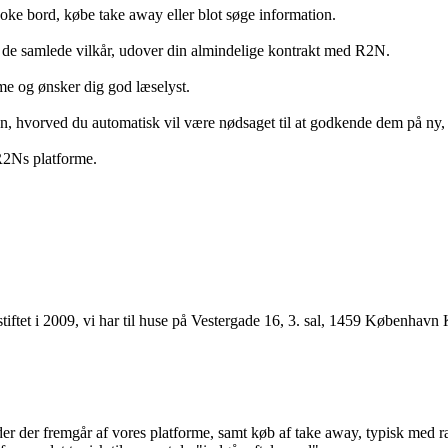
ooke bord, købe take away eller blot søge information.
 de samlede vilkår, udover din almindelige kontrakt med R2N.
rme og ønsker dig god læselyst.
anden, hvorved du automatisk vil være nødsaget til at godkende dem på ny
 R2Ns platforme.
ftet i 2009, vi har til huse på Vestergade 16, 3. sal, 1459 København 
r der fremgår af vores platforme, samt køb af take away, typisk med raba