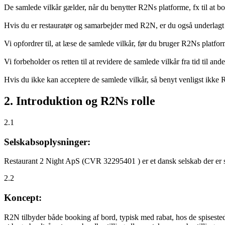
De samlede vilkår gælder, når du benytter R2Ns platforme, fx til at b
Hvis du er restauratør og samarbejder med R2N, er du også underlagt
Vi opfordrer til, at læse de samlede vilkår, før du bruger R2Ns platfo
Vi forbeholder os retten til at revidere de samlede vilkår fra tid til 
Hvis du ikke kan acceptere de samlede vilkår, så benyt venligst ikke
2. Introduktion og R2Ns rolle
2.1
Selskabsoplysninger:
Restaurant 2 Night ApS (CVR 32295401 ) er et dansk selskab der er sti
2.2
Koncept:
R2N tilbyder både booking af bord, typisk med rabat, hos de spisestede