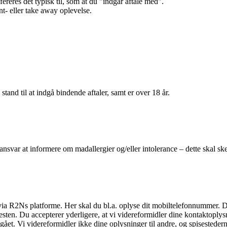
efereres det typisk til, som at du "indgår aftale med".
t- eller take away oplevelse.
 stand til at indgå bindende aftaler, samt er over 18 år.
 ansvar at informere om madallergier og/eller intolerance – dette skal ske
il via R2Ns platforme. Her skal du bl.a. oplyse dit mobiltelefonnummer. 
en. Du accepterer yderligere, at vi videreformidler dine kontaktoplysni
et. Vi videreformidler ikke dine oplysninger til andre, og spisestederne