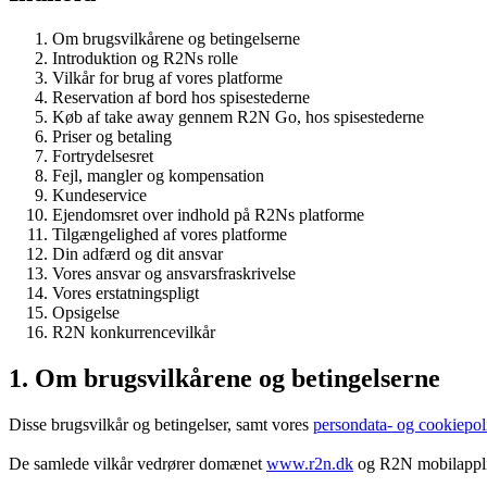
Om brugsvilkårene og betingelserne
Introduktion og R2Ns rolle
Vilkår for brug af vores platforme
Reservation af bord hos spisestederne
Køb af take away gennem R2N Go, hos spisestederne
Priser og betaling
Fortrydelsesret
Fejl, mangler og kompensation
Kundeservice
Ejendomsret over indhold på R2Ns platforme
Tilgængelighed af vores platforme
Din adfærd og dit ansvar
Vores ansvar og ansvarsfraskrivelse
Vores erstatningspligt
Opsigelse
R2N konkurrencevilkår
1. Om brugsvilkårene og betingelserne
Disse brugsvilkår og betingelser, samt vores
persondata- og cookiepoli
De samlede vilkår vedrører domænet
www.r2n.dk
og R2N mobilapplik