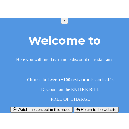
×
Welcome to
Here you will find last-minute discount on restaurants
Choose between +100 restaurants and cafés
Discount on the ENITRE BILL
FREE OF CHARGE
Watch the concept in this video
Return to the website