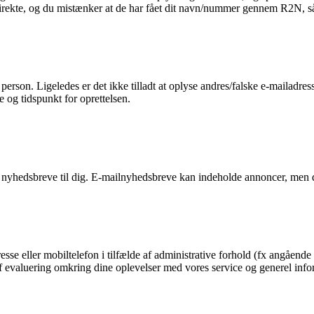
 direkte, og du mistænker at de har fået dit navn/nummer gennem R2N, så 
n person. Ligeledes er det ikke tilladt at oplyse andres/falske e-mailadre
e og tidspunkt for oprettelsen.
 nyhedsbreve til dig. E-mailnyhedsbreve kan indeholde annoncer, men d
esse eller mobiltelefon i tilfælde af administrative forhold (fx angående 
g af evaluering omkring dine oplevelser med vores service og generel in