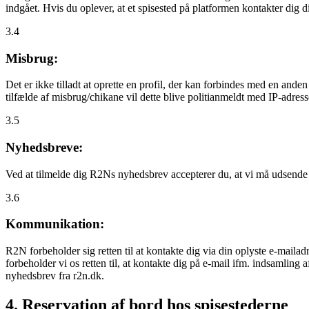
indgået. Hvis du oplever, at et spisested på platformen kontakter dig
3.4
Misbrug:
Det er ikke tilladt at oprette en profil, der kan forbindes med en ande
tilfælde af misbrug/chikane vil dette blive politianmeldt med IP-adress
3.5
Nyhedsbreve:
Ved at tilmelde dig R2Ns nyhedsbrev accepterer du, at vi må udsende
3.6
Kommunikation:
R2N forbeholder sig retten til at kontakte dig via din oplyste e-mailadr
forbeholder vi os retten til, at kontakte dig på e-mail ifm. indsamlin
nyhedsbrev fra r2n.dk.
4. Reservation af bord hos spisestederne