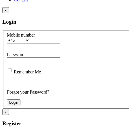
x
Login
Mobile number
Password
Remember Me
Forgot your Password?
x
Register