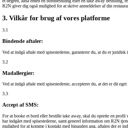
et begreb, altså enten en bordbestilling eller en take away bestilling, r
R2N giver dig også mulighed for at skrive anmeldelser af din restauran
3. Vilkår for brug af vores platforme
3.1
Bindende aftaler:
Ved at indgå aftale med spisestederne, garanterer du, at du er juridisk i
3.2
Madallergier:
Ved at indgå aftale med spisestederne, accepterer du, at det er dit eget
3.3
Accept af SMS:
For at booke et bord eller bestille take away, skal du oprette en prof
har indgået med spisestederne, samt generel information om R2N tjenest
mulighed for at komme i kontakt med hinanden ang. aftalen der er indgå