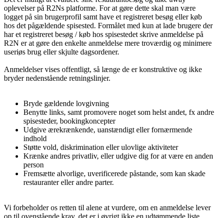
oplevelser på R2Ns platforme. For at gøre dette skal man være
logget på sin brugerprofil samt have et registreret besøg eller køb
hos det pågældende spisested. Formålet med kun at lade brugere der
har et registreret besøg / køb hos spisestedet skrive anmeldelse på
R2N er at gøre den enkelte anmeldelse mere troværdig og minimere
useriøs brug eller skjulte dagsordener.
Anmeldelser vises offentligt, så længe de er konstruktive og ikke
bryder nedenstående retningslinjer.
Bryde gældende lovgivning
Benytte links, samt promovere noget som helst andet, fx andre
spisesteder, bookingkoncepter
Udgive ærekrænkende, uanstændigt eller fornærmende
indhold
Støtte vold, diskrimination eller ulovlige aktiviteter
Krænke andres privatliv, eller udgive dig for at være en anden
person
Fremsætte alvorlige, uverificerede påstande, som kan skade
restauranter eller andre parter.
Vi forbeholder os retten til alene at vurdere, om en anmeldelse lever
op til ovenstående krav, det er i øvrigt
ikke
en udtømmende liste.