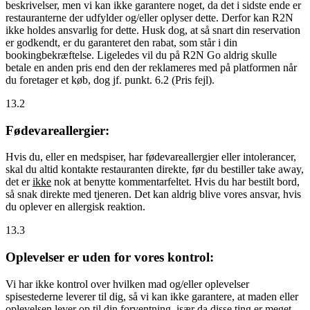
beskrivelser, men vi kan ikke garantere noget, da det i sidste ende er
restauranterne der udfylder og/eller oplyser dette. Derfor kan R2N
ikke holdes ansvarlig for dette. Husk dog, at så snart din reservation
er godkendt, er du garanteret den rabat, som står i din
bookingbekræftelse. Ligeledes vil du på R2N Go aldrig skulle
betale en anden pris end den der reklameres med på platformen når
du foretager et køb, dog jf. punkt. 6.2 (Pris fejl).
13.2
Fødevareallergier:
Hvis du, eller en medspiser, har fødevareallergier eller intolerancer,
skal du altid kontakte restauranten direkte, før du bestiller take away,
det er
ikke
nok at benytte kommentarfeltet. Hvis du har bestilt bord,
så snak direkte med tjeneren. Det kan aldrig blive vores ansvar, hvis
du oplever en allergisk reaktion.
13.3
Oplevelser er uden for vores kontrol:
Vi har ikke kontrol over hvilken mad og/eller oplevelser
spisestederne leverer til dig, så vi kan ikke garantere, at maden eller
oplevelsen lever op til din forventning, især da disse ting er meget