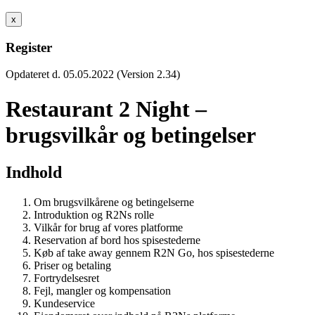
x
Register
Opdateret d. 05.05.2022 (Version 2.34)
Restaurant 2 Night –
brugsvilkår og betingelser
Indhold
Om brugsvilkårene og betingelserne
Introduktion og R2Ns rolle
Vilkår for brug af vores platforme
Reservation af bord hos spisestederne
Køb af take away gennem R2N Go, hos spisestederne
Priser og betaling
Fortrydelsesret
Fejl, mangler og kompensation
Kundeservice