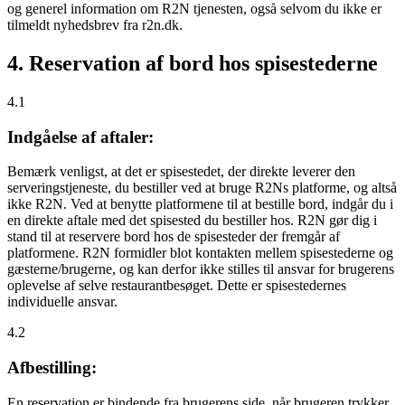
og generel information om R2N tjenesten, også selvom du ikke er
tilmeldt nyhedsbrev fra r2n.dk.
4. Reservation af bord hos spisestederne
4.1
Indgåelse af aftaler:
Bemærk venligst, at det er spisestedet, der direkte leverer den
serveringstjeneste, du bestiller ved at bruge R2Ns platforme, og altså
ikke R2N. Ved at benytte platformene til at bestille bord, indgår du i
en direkte aftale med det spisested du bestiller hos. R2N gør dig i
stand til at reservere bord hos de spisesteder der fremgår af
platformene. R2N formidler blot kontakten mellem spisestederne og
gæsterne/brugerne, og kan derfor ikke stilles til ansvar for brugerens
oplevelse af selve restaurantbesøget. Dette er spisestedernes
individuelle ansvar.
4.2
Afbestilling:
En reservation er bindende fra brugerens side, når brugeren trykker