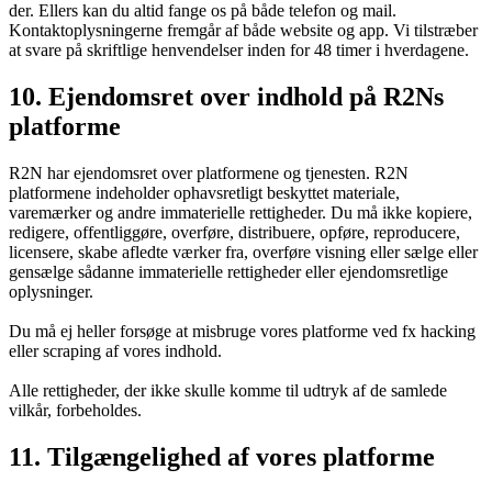
der. Ellers kan du altid fange os på både telefon og mail.
Kontaktoplysningerne fremgår af både website og app. Vi tilstræber
at svare på skriftlige henvendelser inden for 48 timer i hverdagene.
10. Ejendomsret over indhold på R2Ns
platforme
R2N har ejendomsret over platformene og tjenesten. R2N
platformene indeholder ophavsretligt beskyttet materiale,
varemærker og andre immaterielle rettigheder. Du må ikke kopiere,
redigere, offentliggøre, overføre, distribuere, opføre, reproducere,
licensere, skabe afledte værker fra, overføre visning eller sælge eller
gensælge sådanne immaterielle rettigheder eller ejendomsretlige
oplysninger.
Du må ej heller forsøge at misbruge vores platforme ved fx hacking
eller scraping af vores indhold.
Alle rettigheder, der ikke skulle komme til udtryk af de samlede
vilkår, forbeholdes.
11. Tilgængelighed af vores platforme