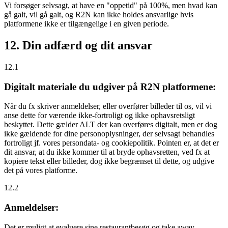
Vi forsøger selvsagt, at have en "oppetid" på 100%, men hvad kan
gå galt, vil gå galt, og R2N kan ikke holdes ansvarlige hvis
platformene ikke er tilgængelige i en given periode.
12. Din adfærd og dit ansvar
12.1
Digitalt materiale du udgiver på R2N platformene:
Når du fx skriver anmeldelser, eller overfører billeder til os, vil vi
anse dette for værende ikke-fortroligt og ikke ophavsretsligt
beskyttet. Dette gælder ALT der kan overføres digitalt, men er dog
ikke gældende for dine personoplysninger, der selvsagt behandles
fortroligt jf. vores persondata- og cookiepolitik. Pointen er, at det er
dit ansvar, at du ikke kommer til at bryde ophavsretten, ved fx at
kopiere tekst eller billeder, dog ikke begrænset til dette, og udgive
det på vores platforme.
12.2
Anmeldelser:
Det er muligt at evaluere sine restaurantbesøg og take away