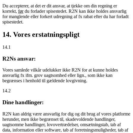
Du accepterer, at det er dit ansvar, at tjekke om din regning er
korrekt,
før
du forlader spisestedet. R2N kan ikke holdes ansvarlig
for manglende eller forkert udregning af fx rabat efter du har forladt
spisestedet.
14. Vores erstatningspligt
14.1
R2Ns ansvar:
Vores samlede vilkår udelukker ikke R2N for at kunne holdes
ansvarlig fx ifm. grov uagtsomhed eller lign., som ikke kan
begrænses i henhold til gældende lovgivning.
14.2
Dine handlinger:
R2N kan aldrig være ansvarlig for dig og dit brug af vores platforme
herunder, men ikke begrænset til, skadevoldende handlinger,
uagtsomme handlinger, lovovertrædelser, omsætningstab, tab af
data, information eller software, tab af forretningsmuligheder, tab af