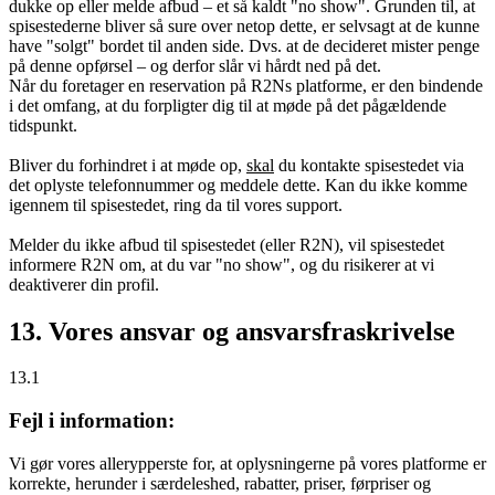
dukke op eller melde afbud – et så kaldt "no show". Grunden til, at
spisestederne bliver så sure over netop dette, er selvsagt at de kunne
have "solgt" bordet til anden side. Dvs. at de decideret mister penge
på denne opførsel – og derfor slår vi hårdt ned på det.
Når du foretager en reservation på R2Ns platforme, er den bindende
i det omfang, at du forpligter dig til at møde på det pågældende
tidspunkt.
Bliver du forhindret i at møde op,
skal
du kontakte spisestedet via
det oplyste telefonnummer og meddele dette. Kan du ikke komme
igennem til spisestedet, ring da til vores support.
Melder du ikke afbud til spisestedet (eller R2N), vil spisestedet
informere R2N om, at du var "no show", og du risikerer at vi
deaktiverer din profil.
13. Vores ansvar og ansvarsfraskrivelse
13.1
Fejl i information:
Vi gør vores allerypperste for, at oplysningerne på vores platforme er
korrekte, herunder i særdeleshed, rabatter, priser, førpriser og