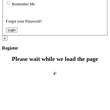
Remember Me
Forgot your Password?
x
Register
Please wait while we load the page