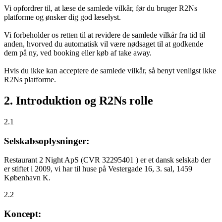
Vi opfordrer til, at læse de samlede vilkår, før du bruger R2Ns
platforme og ønsker dig god læselyst.
Vi forbeholder os retten til at revidere de samlede vilkår fra tid til
anden, hvorved du automatisk vil være nødsaget til at godkende
dem på ny, ved booking eller køb af take away.
Hvis du ikke kan acceptere de samlede vilkår, så benyt venligst ikke
R2Ns platforme.
2. Introduktion og R2Ns rolle
2.1
Selskabsoplysninger:
Restaurant 2 Night ApS (CVR 32295401 ) er et dansk selskab der
er stiftet i 2009, vi har til huse på Vestergade 16, 3. sal, 1459
København K.
2.2
Koncept: