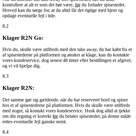
kontrollere at alt er som det bør være,
før
du forlader spisestedet.
Herved kan du sørge for, at du altid får det rigtige med hjem og
opdage eventuelle fejl i tide.
8.2
Klager R2N Go:
Hvis du, skulle være utilfreds med den take away, du har købt fra et
af spisestederne på platformen og ønsker at klage, kan du kontakte
vores kundeservice, dog senest 48 timer efter bestillingen er afgivet,
og vi vil hjælpe dig.
8.3
Klager R2N:
Det samme gør sig gældende, når du har reserveret bord og spiser
hos et af spisestederne på platformen. Hvis du skulle være utilfreds
med noget, så kontakt vores kundeservice. Husk dog altid at tjekke
om din regning er korrekt
før
du betaler spisestedet, på denne måde
rettes eventuelle fejl ganske nemt.
8.4