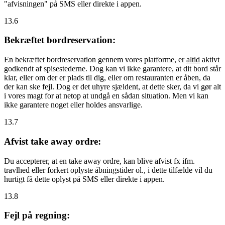
"afvisningen" på SMS eller direkte i appen.
13.6
Bekræftet bordreservation:
En bekræftet bordreservation gennem vores platforme, er
altid
aktivt
godkendt af spisestederne. Dog kan vi ikke garantere, at dit bord står
klar, eller om der er plads til dig, eller om restauranten er åben, da
der kan ske fejl. Dog er det uhyre sjældent, at dette sker, da vi gør alt
i vores magt for at netop at undgå en sådan situation. Men vi kan
ikke garantere noget eller holdes ansvarlige.
13.7
Afvist take away ordre:
Du accepterer, at en take away ordre, kan blive afvist fx ifm.
travlhed eller forkert oplyste åbningstider ol., i dette tilfælde vil du
hurtigt få dette oplyst på SMS eller direkte i appen.
13.8
Fejl på regning: