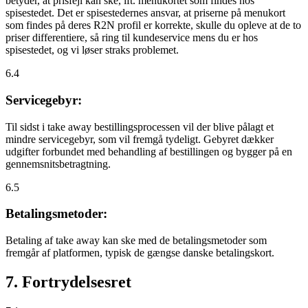
betyder, at prisfejl kan ske, ift. menukortet som findes hos
spisestedet. Det er spisestedernes ansvar, at priserne på menukort
som findes på deres R2N profil er korrekte, skulle du opleve at de to
priser differentiere, så ring til kundeservice mens du er hos
spisestedet, og vi løser straks problemet.
6.4
Servicegebyr:
Til sidst i take away bestillingsprocessen vil der blive pålagt et
mindre servicegebyr, som vil fremgå tydeligt. Gebyret dækker
udgifter forbundet med behandling af bestillingen og bygger på en
gennemsnitsbetragtning.
6.5
Betalingsmetoder:
Betaling af take away kan ske med de betalingsmetoder som
fremgår af platformen, typisk de gængse danske betalingskort.
7. Fortrydelsesret