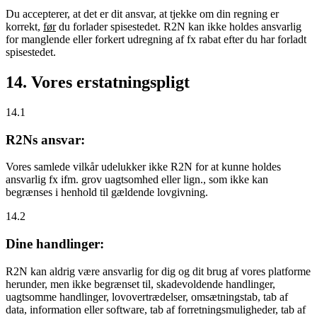
Du accepterer, at det er dit ansvar, at tjekke om din regning er
korrekt,
før
du forlader spisestedet. R2N kan ikke holdes ansvarlig
for manglende eller forkert udregning af fx rabat efter du har forladt
spisestedet.
14. Vores erstatningspligt
14.1
R2Ns ansvar:
Vores samlede vilkår udelukker ikke R2N for at kunne holdes
ansvarlig fx ifm. grov uagtsomhed eller lign., som ikke kan
begrænses i henhold til gældende lovgivning.
14.2
Dine handlinger:
R2N kan aldrig være ansvarlig for dig og dit brug af vores platforme
herunder, men ikke begrænset til, skadevoldende handlinger,
uagtsomme handlinger, lovovertrædelser, omsætningstab, tab af
data, information eller software, tab af forretningsmuligheder, tab af