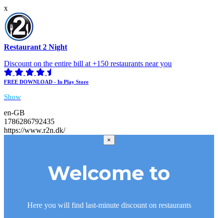
x
Restaurant 2 Night
Discount on the entire bill at +150 restaurants near you
FREE DOWNLOAD - In Play Store
Show
en-GB
1786286792435
https://www.r2n.dk/
×
Welcome to
Here you will find last-minute discount on restaurants