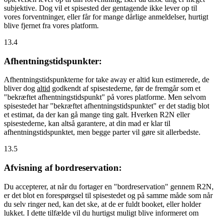
subjektive. Dog vil et spisested der gentagende ikke lever op til
vores forventninger, eller får for mange dårlige anmeldelser, hurtigt
blive fjernet fra vores platform.
13.4
Afhentningstidspunkter:
Afhentningstidspunkterne for take away er altid kun estimerede, de
bliver dog
altid
godkendt af spisestederne, før de fremgår som et
"bekræftet afhentningstidspunkt" på vores platforme. Men selvom
spisestedet har "bekræftet afhentningstidspunktet" er det stadig blot
et estimat, da der kan gå mange ting galt. Hverken R2N eller
spisestederne, kan altså garantere, at din mad er klar til
afhentningstidspunktet, men begge parter vil gøre sit allerbedste.
13.5
Afvisning af bordreservation:
Du accepterer, at når du fortager en "bordreservation" gennem R2N,
er det blot en forespørgsel til spisestedet og på samme måde som når
du selv ringer ned, kan det ske, at de er fuldt booket, eller holder
lukket. I dette tilfælde vil du hurtigst muligt blive informeret om