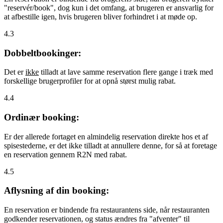
"reservér/book", dog kun i det omfang, at brugeren er ansvarlig for
at afbestille igen, hvis brugeren bliver forhindret i at møde op.
4.3
Dobbeltbookinger:
Det er
ikke
tilladt at lave samme reservation flere gange i træk med
forskellige brugerprofiler for at opnå størst mulig rabat.
4.4
Ordinær booking:
Er der allerede fortaget en almindelig reservation direkte hos et af
spisestederne, er det ikke tilladt at annullere denne, for så at foretage
en reservation gennem R2N med rabat.
4.5
Aflysning af din booking:
En reservation er bindende fra restaurantens side, når restauranten
godkender reservationen, og status ændres fra "afventer" til