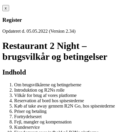
x
Register
Opdateret d. 05.05.2022 (Version 2.34)
Restaurant 2 Night –
brugsvilkår og betingelser
Indhold
Om brugsvilkårene og betingelserne
Introduktion og R2Ns rolle
Vilkår for brug af vores platforme
Reservation af bord hos spisestederne
Køb af take away gennem R2N Go, hos spisestederne
Priser og betaling
Fortrydelsesret
Fejl, mangler og kompensation
Kundeservice