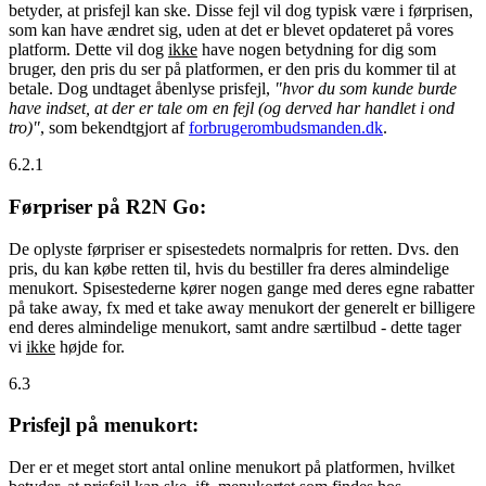
betyder, at prisfejl kan ske. Disse fejl vil dog typisk være i førprisen,
som kan have ændret sig, uden at det er blevet opdateret på vores
platform. Dette vil dog
ikke
have nogen betydning for dig som
bruger, den pris du ser på platformen, er den pris du kommer til at
betale. Dog undtaget åbenlyse prisfejl,
"hvor du som kunde burde
have indset, at der er tale om en fejl (og derved har handlet i ond
tro)"
, som bekendtgjort af
forbrugerombudsmanden.dk
.
6.2.1
Førpriser på R2N Go:
De oplyste førpriser er spisestedets normalpris for retten. Dvs. den
pris, du kan købe retten til, hvis du bestiller fra deres almindelige
menukort. Spisestederne kører nogen gange med deres egne rabatter
på take away, fx med et take away menukort der generelt er billigere
end deres almindelige menukort, samt andre særtilbud - dette tager
vi
ikke
højde for.
6.3
Prisfejl på menukort:
Der er et meget stort antal online menukort på platformen, hvilket