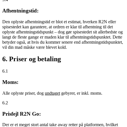
Afhentningstid:
Den oplyste afhentningstid er blot et estimat, hverken R2N eller
spisestedet kan garantere, at ordren er klar til afhentning til det
oplyste afhentningstidspunkt – dog gør spisestedet sit allerbedste og
langt de fleste gange er maden klar til afhentningstidspunktet. Dette
betyder også, at hvis du kommer senere end afhentningstidspunktet,
vil din mad måske være blevet kold.
6. Priser og betaling
6.1
Moms:
Alle oplyste priser, dog
undtaget
gebyrer, er inkl. moms.
6.2
Prisfejl R2N Go:
Der er et meget stort antal take away retter på platformen, hvilket