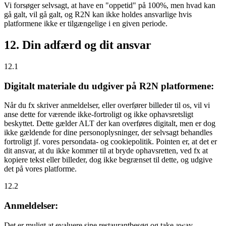
Vi forsøger selvsagt, at have en "oppetid" på 100%, men hvad kan
gå galt, vil gå galt, og R2N kan ikke holdes ansvarlige hvis
platformene ikke er tilgængelige i en given periode.
12. Din adfærd og dit ansvar
12.1
Digitalt materiale du udgiver på R2N platformene:
Når du fx skriver anmeldelser, eller overfører billeder til os, vil vi
anse dette for værende ikke-fortroligt og ikke ophavsretsligt
beskyttet. Dette gælder ALT der kan overføres digitalt, men er dog
ikke gældende for dine personoplysninger, der selvsagt behandles
fortroligt jf. vores persondata- og cookiepolitik. Pointen er, at det er
dit ansvar, at du ikke kommer til at bryde ophavsretten, ved fx at
kopiere tekst eller billeder, dog ikke begrænset til dette, og udgive
det på vores platforme.
12.2
Anmeldelser:
Det er muligt at evaluere sine restaurantbesøg og take away