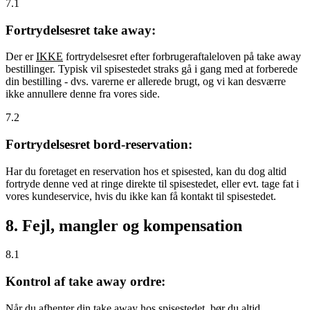
7.1
Fortrydelsesret take away:
Der er
IKKE
fortrydelsesret efter forbrugeraftaleloven på take away
bestillinger. Typisk vil spisestedet straks gå i gang med at forberede
din bestilling - dvs. varerne er allerede brugt, og vi kan desværre
ikke annullere denne fra vores side.
7.2
Fortrydelsesret bord-reservation:
Har du foretaget en reservation hos et spisested, kan du dog altid
fortryde denne ved at ringe direkte til spisestedet, eller evt. tage fat i
vores kundeservice, hvis du ikke kan få kontakt til spisestedet.
8. Fejl, mangler og kompensation
8.1
Kontrol af take away ordre:
Når du afhenter din take away hos spisestedet, bør du altid