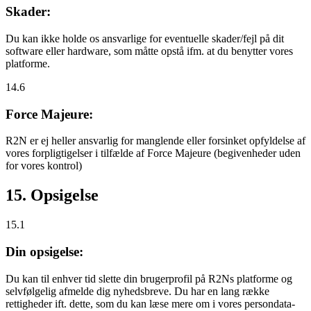
Skader:
Du kan ikke holde os ansvarlige for eventuelle skader/fejl på dit
software eller hardware, som måtte opstå ifm. at du benytter vores
platforme.
14.6
Force Majeure:
R2N er ej heller ansvarlig for manglende eller forsinket opfyldelse af
vores forpligtigelser i tilfælde af Force Majeure (begivenheder uden
for vores kontrol)
15. Opsigelse
15.1
Din opsigelse:
Du kan til enhver tid slette din brugerprofil på R2Ns platforme og
selvfølgelig afmelde dig nyhedsbreve. Du har en lang række
rettigheder ift. dette, som du kan læse mere om i vores persondata-