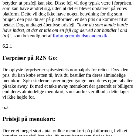
betyder, at prisfejl kan ske. Disse fejl vil dog typisk være i førprisen,
som kan have ændret sig, uden at det er blevet opdateret på vores
platform. Dette vil dog
ikke
have nogen betydning for dig som
bruger, den pris du ser på platformen, er den pris du kommer til at
betale. Dog undtaget åbenlyse prisfejl,
"hvor du som kunde burde
have indset, at der er tale om en fejl (og derved har handlet i ond
tro)"
, som bekendtgjort af
forbrugerombudsmanden.dk
.
6.2.1
Førpriser på R2N Go:
De oplyste førpriser er spisestedets normalpris for retten. Dvs. den
pris, du kan købe retten til, hvis du bestiller fra deres almindelige
menukort. Spisestederne kører nogen gange med deres egne rabatter
på take away, fx med et take away menukort der generelt er billigere
end deres almindelige menukort, samt andre særtilbud - dette tager
vi
ikke
højde for.
6.3
Prisfejl på menukort:
Der er et meget stort antal online menukort på platformen, hvilket