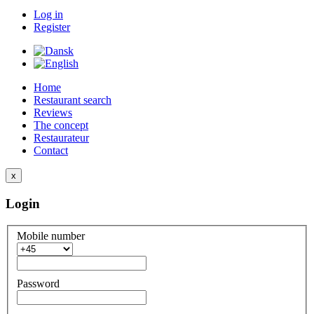
Log in
Register
Home
Restaurant search
Reviews
The concept
Restaurateur
Contact
x
Login
Mobile number
Password