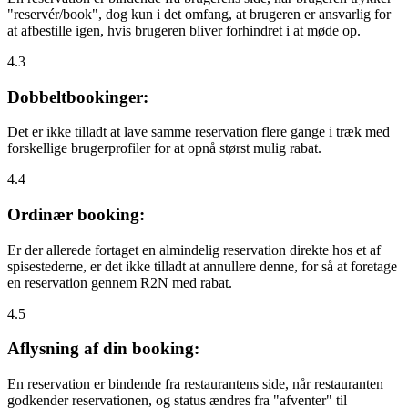
"reservér/book", dog kun i det omfang, at brugeren er ansvarlig for
at afbestille igen, hvis brugeren bliver forhindret i at møde op.
4.3
Dobbeltbookinger:
Det er
ikke
tilladt at lave samme reservation flere gange i træk med
forskellige brugerprofiler for at opnå størst mulig rabat.
4.4
Ordinær booking:
Er der allerede fortaget en almindelig reservation direkte hos et af
spisestederne, er det ikke tilladt at annullere denne, for så at foretage
en reservation gennem R2N med rabat.
4.5
Aflysning af din booking:
En reservation er bindende fra restaurantens side, når restauranten
godkender reservationen, og status ændres fra "afventer" til