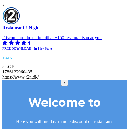
x
Restaurant 2 Night
Discount on the entire bill at +150 restaurants near you
FREE DOWNLOAD - In Play Store
Show
en-GB
1786122960435
https://www.r2n.dk/
×
Welcome to
Here you will find last-minute discount on restaurants