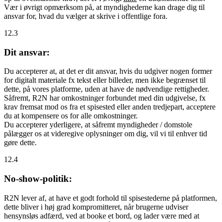
Vær i øvrigt opmærksom på, at myndighederne kan drage dig til
ansvar for, hvad du vælger at skrive i offentlige fora.
12.3
Dit ansvar:
Du accepterer at, at det er dit ansvar, hvis du udgiver nogen former
for digitalt materiale fx tekst eller billeder, men ikke begrænset til
dette, på vores platforme, uden at have de nødvendige rettigheder.
Såfremt, R2N har omkostninger forbundet med din udgivelse, fx
krav fremsat mod os fra et spisested eller anden tredjepart, acceptere
du at kompensere os for alle omkostninger.
Du accepterer yderligere, at såfremt myndigheder / domstole
pålægger os at videregive oplysninger om dig, vil vi til enhver tid
gøre dette.
12.4
No-show-politik:
R2N lever af, at have et godt forhold til spisestederne på platformen,
dette bliver i høj grad kompromitteret, når brugerne udviser
hensynsløs adfærd, ved at booke et bord, og lader være med at