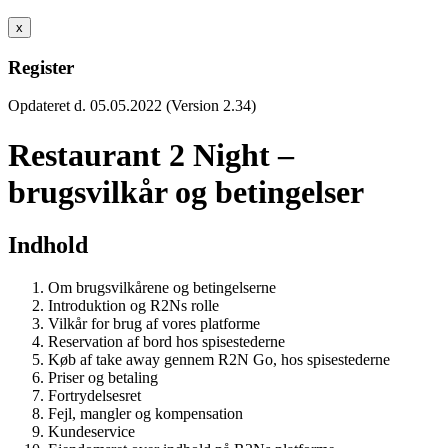
x
Register
Opdateret d. 05.05.2022 (Version 2.34)
Restaurant 2 Night –
brugsvilkår og betingelser
Indhold
Om brugsvilkårene og betingelserne
Introduktion og R2Ns rolle
Vilkår for brug af vores platforme
Reservation af bord hos spisestederne
Køb af take away gennem R2N Go, hos spisestederne
Priser og betaling
Fortrydelsesret
Fejl, mangler og kompensation
Kundeservice