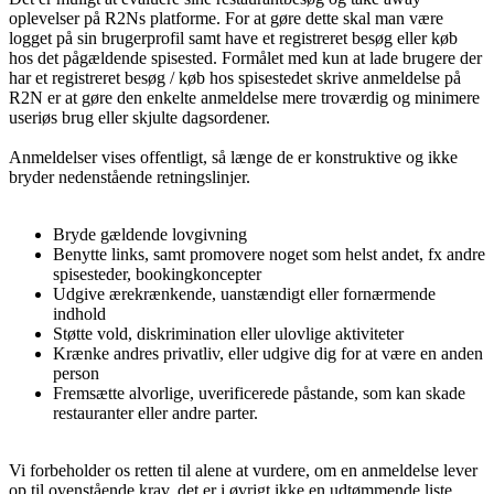
oplevelser på R2Ns platforme. For at gøre dette skal man være
logget på sin brugerprofil samt have et registreret besøg eller køb
hos det pågældende spisested. Formålet med kun at lade brugere der
har et registreret besøg / køb hos spisestedet skrive anmeldelse på
R2N er at gøre den enkelte anmeldelse mere troværdig og minimere
useriøs brug eller skjulte dagsordener.
Anmeldelser vises offentligt, så længe de er konstruktive og ikke
bryder nedenstående retningslinjer.
Bryde gældende lovgivning
Benytte links, samt promovere noget som helst andet, fx andre
spisesteder, bookingkoncepter
Udgive ærekrænkende, uanstændigt eller fornærmende
indhold
Støtte vold, diskrimination eller ulovlige aktiviteter
Krænke andres privatliv, eller udgive dig for at være en anden
person
Fremsætte alvorlige, uverificerede påstande, som kan skade
restauranter eller andre parter.
Vi forbeholder os retten til alene at vurdere, om en anmeldelse lever
op til ovenstående krav, det er i øvrigt
ikke
en udtømmende liste.