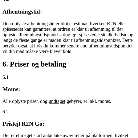
Afhentningstid:
Den oplyste afhentningstid er blot et estimat, hverken R2N eller
spisestedet kan garantere, at ordren er klar til afhentning til det
oplyste afhentningstidspunkt – dog gør spisestedet sit allerbedste og
langt de fleste gange er maden klar til afhentningstidspunktet. Dette
betyder også, at hvis du kommer senere end afhentningstidspunktet,
vil din mad måske være blevet kold.
6. Priser og betaling
6.1
Moms:
Alle oplyste priser, dog
undtaget
gebyrer, er inkl. moms.
6.2
Prisfejl R2N Go:
Der er et meget stort antal take away retter på platformen, hvilket