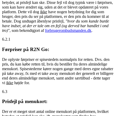
betyder, at prisfejl kan ske. Disse fejl vil dog typisk være i førprisen,
som kan have ændret sig, uden at det er blevet opdateret på vores
platform. Dette vil dog
ikke
have nogen betydning for dig som
bruger, den pris du ser på platformen, er den pris du kommer til at
betale. Dog undtaget åbenlyse prisfejl,
"hvor du som kunde burde
have indset, at der er tale om en fejl (og derved har handlet i ond
tro)"
, som bekendtgjort af
forbrugerombudsmanden.dk
.
6.2.1
Førpriser på R2N Go:
De oplyste førpriser er spisestedets normalpris for retten. Dvs. den
pris, du kan købe retten til, hvis du bestiller fra deres almindelige
menukort. Spisestederne kører nogen gange med deres egne rabatter
på take away, fx med et take away menukort der generelt er billigere
end deres almindelige menukort, samt andre særtilbud - dette tager
vi
ikke
højde for.
6.3
Prisfejl på menukort:
Der er et meget stort antal online menukort på platformen, hvilket