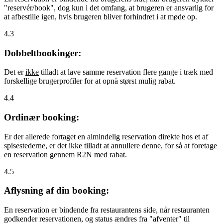
"reservér/book", dog kun i det omfang, at brugeren er ansvarlig for
at afbestille igen, hvis brugeren bliver forhindret i at møde op.
4.3
Dobbeltbookinger:
Det er
ikke
tilladt at lave samme reservation flere gange i træk med
forskellige brugerprofiler for at opnå størst mulig rabat.
4.4
Ordinær booking:
Er der allerede fortaget en almindelig reservation direkte hos et af
spisestederne, er det ikke tilladt at annullere denne, for så at foretage
en reservation gennem R2N med rabat.
4.5
Aflysning af din booking:
En reservation er bindende fra restaurantens side, når restauranten
godkender reservationen, og status ændres fra "afventer" til