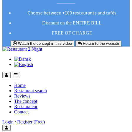
Choose between +100 restaurants and cafés
Discount on the ENITRE BILL
FREE OF CHARGE
Watch the concept in this video
Return to the website
Home
Restaurant search
Reviews
The concept
Restaurateur
Contact
Login
/
Register (Free)
Toggle user menu