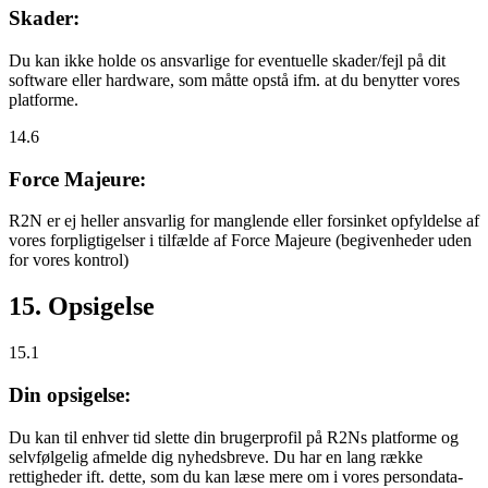
Skader:
Du kan ikke holde os ansvarlige for eventuelle skader/fejl på dit
software eller hardware, som måtte opstå ifm. at du benytter vores
platforme.
14.6
Force Majeure:
R2N er ej heller ansvarlig for manglende eller forsinket opfyldelse af
vores forpligtigelser i tilfælde af Force Majeure (begivenheder uden
for vores kontrol)
15. Opsigelse
15.1
Din opsigelse:
Du kan til enhver tid slette din brugerprofil på R2Ns platforme og
selvfølgelig afmelde dig nyhedsbreve. Du har en lang række
rettigheder ift. dette, som du kan læse mere om i vores persondata-