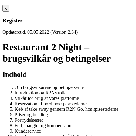
x
Register
Opdateret d. 05.05.2022 (Version 2.34)
Restaurant 2 Night –
brugsvilkår og betingelser
Indhold
Om brugsvilkårene og betingelserne
Introduktion og R2Ns rolle
Vilkår for brug af vores platforme
Reservation af bord hos spisestederne
Køb af take away gennem R2N Go, hos spisestederne
Priser og betaling
Fortrydelsesret
Fejl, mangler og kompensation
Kundeservice