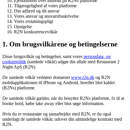
Ejendomsret over indhold på R2Ns platforme
Tilgængelighed af vores platforme
Din adfærd og dit ansvar
Vores ansvar og ansvarsfraskrivelse
Vores erstatningspligt
Opsigelse
R2N konkurrencevilkår
1. Om brugsvilkårene og betingelserne
Disse brugsvilkår og betingelser, samt vores
persondata- og
cookiepolitik
(samlede vilkår) udgør din aftale med Restaurant 2
Night ApS (R2N).
De samlede vilkår vedrører domænet
www.r2n.dk
og R2N
mobilapplikationen til iPhone og Android, herefter blot kaldet
(R2Ns) platforme.
De samlede vilkår gælder, når du benytter R2Ns platforme, fx til at
booke bord, købe take away eller blot søge information.
Hvis du er restauratør og samarbejder med R2N, er du også
underlagt de samlede vilkår, udover din almindelige kontrakt med
R2N.