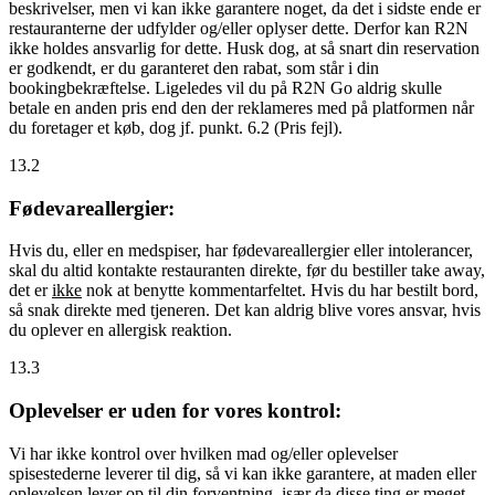
beskrivelser, men vi kan ikke garantere noget, da det i sidste ende er
restauranterne der udfylder og/eller oplyser dette. Derfor kan R2N
ikke holdes ansvarlig for dette. Husk dog, at så snart din reservation
er godkendt, er du garanteret den rabat, som står i din
bookingbekræftelse. Ligeledes vil du på R2N Go aldrig skulle
betale en anden pris end den der reklameres med på platformen når
du foretager et køb, dog jf. punkt. 6.2 (Pris fejl).
13.2
Fødevareallergier:
Hvis du, eller en medspiser, har fødevareallergier eller intolerancer,
skal du altid kontakte restauranten direkte, før du bestiller take away,
det er
ikke
nok at benytte kommentarfeltet. Hvis du har bestilt bord,
så snak direkte med tjeneren. Det kan aldrig blive vores ansvar, hvis
du oplever en allergisk reaktion.
13.3
Oplevelser er uden for vores kontrol:
Vi har ikke kontrol over hvilken mad og/eller oplevelser
spisestederne leverer til dig, så vi kan ikke garantere, at maden eller
oplevelsen lever op til din forventning, især da disse ting er meget