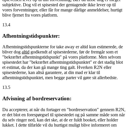
subjektive. Dog vil et spisested der gentagende ikke lever op til
vores forventninger, eller får for mange dårlige anmeldelser, hurtigt
blive fjernet fra vores platform.
13.4
Afhentningstidspunkter:
Afhentningstidspunkterne for take away er altid kun estimerede, de
bliver dog
altid
godkendt af spisestederne, før de fremgår som et
"bekræftet afhentningstidspunkt" på vores platforme. Men selvom
spisestedet har "bekræftet afhentningstidspunktet" er det stadig blot
et estimat, da der kan gå mange ting galt. Hverken R2N eller
spisestederne, kan altså garantere, at din mad er klar til
afhentningstidspunktet, men begge parter vil gøre sit allerbedste.
13.5
Afvisning af bordreservation:
Du accepterer, at når du fortager en "bordreservation" gennem R2N,
er det blot en forespørgsel til spisestedet og på samme måde som når
du selv ringer ned, kan det ske, at de er fuldt booket, eller holder
lukket. I dette tilfælde vil du hurtigst muligt blive informeret om