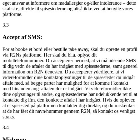
eget ansvar at informere om madallergier og/eller intolerance – dette
skal ske, direkte til spisestederne og altså ikke ved at benytte vores
platforme.
3.3
Accept af SMS:
For at booke et bord eller bestille take away, skal du oprette en profil
via R2Ns platforme. Her skal du bl.a. oplyse dit
mobiltelefonnummer. Du accepterer hermed, at vi må udsende SMS
til dig vedr. de aftaler du har indgået med spisestederne, samt generel
information om R2N tjenesten. Du accepterer yderligere, at vi
videreformidler dine kontaktoplysninger til de spisesteder du indgår
aftale med, så begge parter har mulighed for at komme i kontakt
med hinanden ang. aftalen der er indgået. Vi videreformidler ikke
dine oplysninger til andre, og spisestederne har udelukkende ret til at
kontakte dig ifm. den konkrete aftale i har indgået. Hvis du oplever,
at et spisested på platformen kontakter dig direkte, og du mistænker
at de har fået dit navn/nummer gennem R2N, så kontakt os venligst
straks.
3.4
Misbrug: