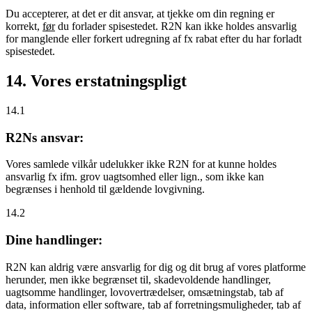
Du accepterer, at det er dit ansvar, at tjekke om din regning er
korrekt,
før
du forlader spisestedet. R2N kan ikke holdes ansvarlig
for manglende eller forkert udregning af fx rabat efter du har forladt
spisestedet.
14. Vores erstatningspligt
14.1
R2Ns ansvar:
Vores samlede vilkår udelukker ikke R2N for at kunne holdes
ansvarlig fx ifm. grov uagtsomhed eller lign., som ikke kan
begrænses i henhold til gældende lovgivning.
14.2
Dine handlinger:
R2N kan aldrig være ansvarlig for dig og dit brug af vores platforme
herunder, men ikke begrænset til, skadevoldende handlinger,
uagtsomme handlinger, lovovertrædelser, omsætningstab, tab af
data, information eller software, tab af forretningsmuligheder, tab af