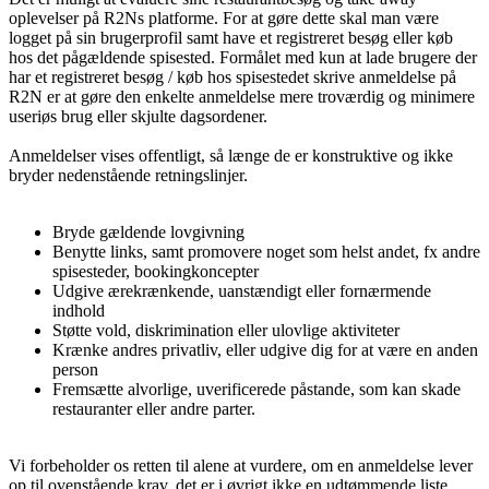
oplevelser på R2Ns platforme. For at gøre dette skal man være
logget på sin brugerprofil samt have et registreret besøg eller køb
hos det pågældende spisested. Formålet med kun at lade brugere der
har et registreret besøg / køb hos spisestedet skrive anmeldelse på
R2N er at gøre den enkelte anmeldelse mere troværdig og minimere
useriøs brug eller skjulte dagsordener.
Anmeldelser vises offentligt, så længe de er konstruktive og ikke
bryder nedenstående retningslinjer.
Bryde gældende lovgivning
Benytte links, samt promovere noget som helst andet, fx andre
spisesteder, bookingkoncepter
Udgive ærekrænkende, uanstændigt eller fornærmende
indhold
Støtte vold, diskrimination eller ulovlige aktiviteter
Krænke andres privatliv, eller udgive dig for at være en anden
person
Fremsætte alvorlige, uverificerede påstande, som kan skade
restauranter eller andre parter.
Vi forbeholder os retten til alene at vurdere, om en anmeldelse lever
op til ovenstående krav, det er i øvrigt
ikke
en udtømmende liste.