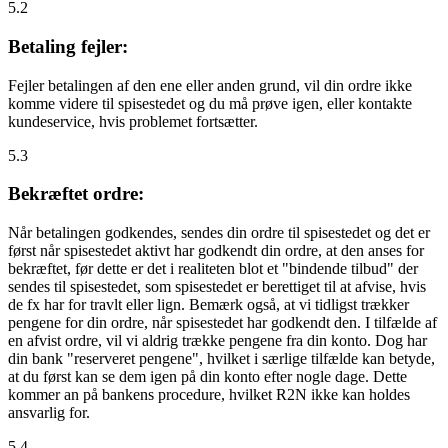
5.2
Betaling fejler:
Fejler betalingen af den ene eller anden grund, vil din ordre ikke
komme videre til spisestedet og du må prøve igen, eller kontakte
kundeservice, hvis problemet fortsætter.
5.3
Bekræftet ordre:
Når betalingen godkendes, sendes din ordre til spisestedet og det er
først når spisestedet aktivt har godkendt din ordre, at den anses for
bekræftet, før dette er det i realiteten blot et "bindende tilbud" der
sendes til spisestedet, som spisestedet er berettiget til at afvise, hvis
de fx har for travlt eller lign. Bemærk også, at vi tidligst trækker
pengene for din ordre, når spisestedet har godkendt den. I tilfælde af
en afvist ordre, vil vi aldrig trække pengene fra din konto. Dog har
din bank "reserveret pengene", hvilket i særlige tilfælde kan betyde,
at du først kan se dem igen på din konto efter nogle dage. Dette
kommer an på bankens procedure, hvilket R2N ikke kan holdes
ansvarlig for.
5.4