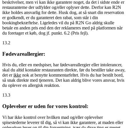
beskrivelser, men vi kan ikke garantere noget, da det i sidste ende er
restauranterne der udfylder og/eller oplyser dette. Derfor kan R2N
ikke holdes ansvarlig for dette. Husk dog, at så snart din reservation
er godkendt, er du garanteret den rabat, som står i din
bookingbekræftelse. Ligeledes vil du på R2N Go aldrig skulle
betale en anden pris end den der reklameres med på platformen når
du foretager et køb, dog jf. punkt. 6.2 (Pris fejl).
13.2
Fødevareallergier:
Hvis du, eller en medspiser, har fødevareallergier eller intolerancer,
skal du altid kontakte restauranten direkte, før du bestiller take away,
det er
ikke
nok at benytte kommentarfeltet. Hvis du har bestilt bord,
så snak direkte med tjeneren. Det kan aldrig blive vores ansvar, hvis
du oplever en allergisk reaktion.
13.3
Oplevelser er uden for vores kontrol:
Vi har ikke kontrol over hvilken mad og/eller oplevelser
spisestederne leverer til dig, så vi kan ikke garantere, at maden eller
oplevelsen lever op til din forventning, især da disse ting er meget