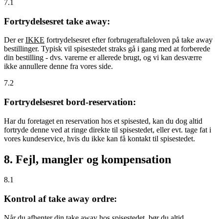
7.1
Fortrydelsesret take away:
Der er
IKKE
fortrydelsesret efter forbrugeraftaleloven på take away
bestillinger. Typisk vil spisestedet straks gå i gang med at forberede
din bestilling - dvs. varerne er allerede brugt, og vi kan desværre
ikke annullere denne fra vores side.
7.2
Fortrydelsesret bord-reservation:
Har du foretaget en reservation hos et spisested, kan du dog altid
fortryde denne ved at ringe direkte til spisestedet, eller evt. tage fat i
vores kundeservice, hvis du ikke kan få kontakt til spisestedet.
8. Fejl, mangler og kompensation
8.1
Kontrol af take away ordre:
Når du afhenter din take away hos spisestedet, bør du altid