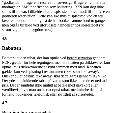
"godkendt" i brugerens reservationsoversigt. Brugeren vil herefter
modtage en SMS/notifikation som kvittering. R2N kan dog ikke
stilles til ansvar, i tilfælde af at et spisested bliver nødt til at aflyse en
godkendt reservation. Dette kan ske hvis et spisested ved en fejl
laver en dobbelt booking, så de har booket samme bord to gange,
men også i tilfælde ved uforudsete hændelser hos spisestedet (fx
strømsvigt, brand, sygdom mv.).
4.6
Rabatten:
Bemærk at den rabat, der kan opnås ved
bordreservation
gennem
R2N, gælder for hele regningen, men at rabatten på drikkevarer kun
opnås, hvis drikkevarerne er købt sammen med mad. Rabatten
gælder kun ved spisning i restauranten (ikke som take away).
Ønsker du at bestille take away, skal dette gøres gennem R2N Go.
Der ydes udelukkende rabat på varer, som ikke allerede er nedsat i
pris. Det er samtidig ikke muligt at betale med gavekort eller
værdibevis, hvis man ønsker at opnå rabat, medmindre dette på
forhånd godkendes telefonisk eller skriftligt af spisestedet.
4.7
Betaling hos spisestedet: