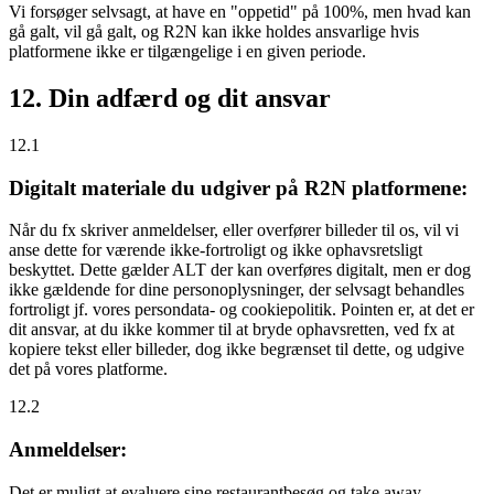
Vi forsøger selvsagt, at have en "oppetid" på 100%, men hvad kan
gå galt, vil gå galt, og R2N kan ikke holdes ansvarlige hvis
platformene ikke er tilgængelige i en given periode.
12. Din adfærd og dit ansvar
12.1
Digitalt materiale du udgiver på R2N platformene:
Når du fx skriver anmeldelser, eller overfører billeder til os, vil vi
anse dette for værende ikke-fortroligt og ikke ophavsretsligt
beskyttet. Dette gælder ALT der kan overføres digitalt, men er dog
ikke gældende for dine personoplysninger, der selvsagt behandles
fortroligt jf. vores persondata- og cookiepolitik. Pointen er, at det er
dit ansvar, at du ikke kommer til at bryde ophavsretten, ved fx at
kopiere tekst eller billeder, dog ikke begrænset til dette, og udgive
det på vores platforme.
12.2
Anmeldelser:
Det er muligt at evaluere sine restaurantbesøg og take away