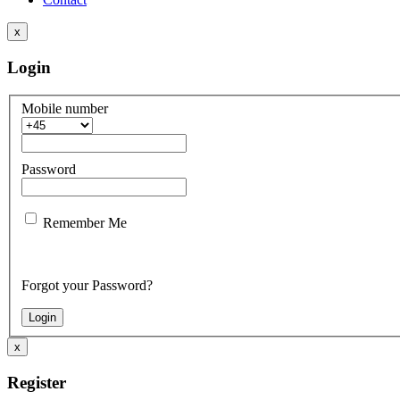
x
Login
Mobile number
Password
Remember Me
Forgot your Password?
x
Register