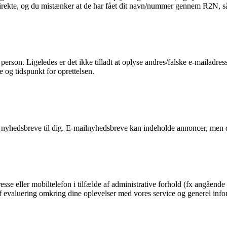
 direkte, og du mistænker at de har fået dit navn/nummer gennem R2N, så 
n person. Ligeledes er det ikke tilladt at oplyse andres/falske e-mailadre
e og tidspunkt for oprettelsen.
 nyhedsbreve til dig. E-mailnyhedsbreve kan indeholde annoncer, men d
esse eller mobiltelefon i tilfælde af administrative forhold (fx angående 
g af evaluering omkring dine oplevelser med vores service og generel in