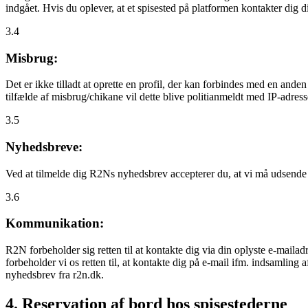
indgået. Hvis du oplever, at et spisested på platformen kontakter dig
3.4
Misbrug:
Det er ikke tilladt at oprette en profil, der kan forbindes med en ande
tilfælde af misbrug/chikane vil dette blive politianmeldt med IP-adress
3.5
Nyhedsbreve:
Ved at tilmelde dig R2Ns nyhedsbrev accepterer du, at vi må udsende
3.6
Kommunikation:
R2N forbeholder sig retten til at kontakte dig via din oplyste e-mailadr
forbeholder vi os retten til, at kontakte dig på e-mail ifm. indsamlin
nyhedsbrev fra r2n.dk.
4. Reservation af bord hos spisestederne