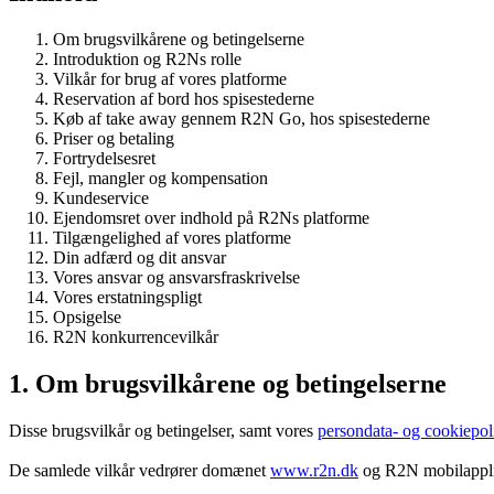
Om brugsvilkårene og betingelserne
Introduktion og R2Ns rolle
Vilkår for brug af vores platforme
Reservation af bord hos spisestederne
Køb af take away gennem R2N Go, hos spisestederne
Priser og betaling
Fortrydelsesret
Fejl, mangler og kompensation
Kundeservice
Ejendomsret over indhold på R2Ns platforme
Tilgængelighed af vores platforme
Din adfærd og dit ansvar
Vores ansvar og ansvarsfraskrivelse
Vores erstatningspligt
Opsigelse
R2N konkurrencevilkår
1. Om brugsvilkårene og betingelserne
Disse brugsvilkår og betingelser, samt vores
persondata- og cookiepoli
De samlede vilkår vedrører domænet
www.r2n.dk
og R2N mobilapplik