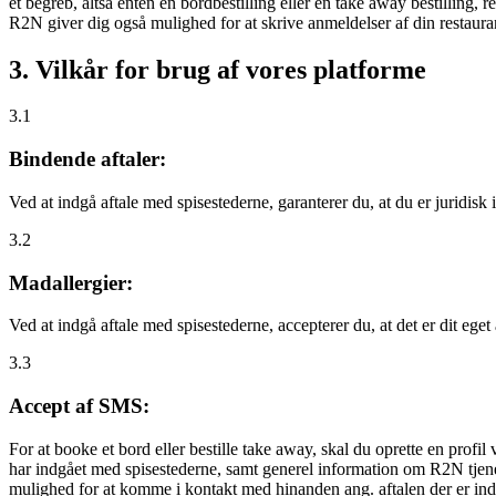
et begreb, altså enten en bordbestilling eller en take away bestilling, r
R2N giver dig også mulighed for at skrive anmeldelser af din restauran
3. Vilkår for brug af vores platforme
3.1
Bindende aftaler:
Ved at indgå aftale med spisestederne, garanterer du, at du er juridisk i
3.2
Madallergier:
Ved at indgå aftale med spisestederne, accepterer du, at det er dit eget
3.3
Accept af SMS:
For at booke et bord eller bestille take away, skal du oprette en prof
har indgået med spisestederne, samt generel information om R2N tjenest
mulighed for at komme i kontakt med hinanden ang. aftalen der er indgå