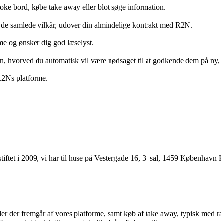
ooke bord, købe take away eller blot søge information.
 de samlede vilkår, udover din almindelige kontrakt med R2N.
rme og ønsker dig god læselyst.
anden, hvorved du automatisk vil være nødsaget til at godkende dem på ny
 R2Ns platforme.
ftet i 2009, vi har til huse på Vestergade 16, 3. sal, 1459 København 
r der fremgår af vores platforme, samt køb af take away, typisk med raba