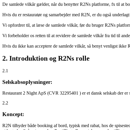
De samlede vilkår gælder, når du benytter R2Ns platforme, fx til at b
Hvis du er restauratør og samarbejder med R2N, er du også underlagt
Vi opfordrer til, at læse de samlede vilkår, før du bruger R2Ns platfo
Vi forbeholder os retten til at revidere de samlede vilkår fra tid til 
Hvis du ikke kan acceptere de samlede vilkår, så benyt venligst ikke
2. Introduktion og R2Ns rolle
2.1
Selskabsoplysninger:
Restaurant 2 Night ApS (CVR 32295401 ) er et dansk selskab der er sti
2.2
Koncept:
R2N tilbyder både booking af bord, typisk med rabat, hos de spisestede