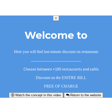
×
Welcome to
Here you will find last-minute discount on restaurants
Choose between +100 restaurants and cafés
Discount on the ENITRE BILL
FREE OF CHARGE
Watch the concept in this video
Return to the website