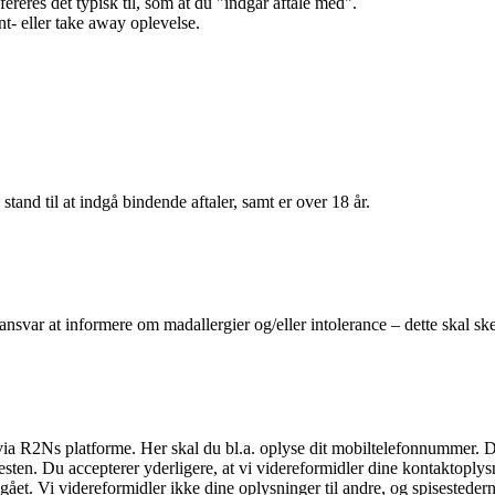
efereres det typisk til, som at du "indgår aftale med".
t- eller take away oplevelse.
 stand til at indgå bindende aftaler, samt er over 18 år.
 ansvar at informere om madallergier og/eller intolerance – dette skal ske
il via R2Ns platforme. Her skal du bl.a. oplyse dit mobiltelefonnummer. 
en. Du accepterer yderligere, at vi videreformidler dine kontaktoplysni
et. Vi videreformidler ikke dine oplysninger til andre, og spisestederne