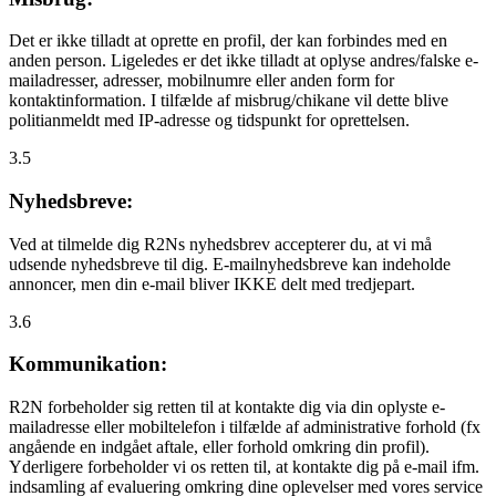
Det er ikke tilladt at oprette en profil, der kan forbindes med en
anden person. Ligeledes er det ikke tilladt at oplyse andres/falske e-
mailadresser, adresser, mobilnumre eller anden form for
kontaktinformation. I tilfælde af misbrug/chikane vil dette blive
politianmeldt med IP-adresse og tidspunkt for oprettelsen.
3.5
Nyhedsbreve:
Ved at tilmelde dig R2Ns nyhedsbrev accepterer du, at vi må
udsende nyhedsbreve til dig. E-mailnyhedsbreve kan indeholde
annoncer, men din e-mail bliver IKKE delt med tredjepart.
3.6
Kommunikation:
R2N forbeholder sig retten til at kontakte dig via din oplyste e-
mailadresse eller mobiltelefon i tilfælde af administrative forhold (fx
angående en indgået aftale, eller forhold omkring din profil).
Yderligere forbeholder vi os retten til, at kontakte dig på e-mail ifm.
indsamling af evaluering omkring dine oplevelser med vores service