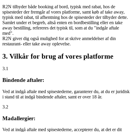
R2N tilbyder både booking af bord, typisk med rabat, hos de
spisesteder der fremgår af vores platforme, samt køb af take away,
typisk med rabat, til afhentning hos de spisesteder der tilbyder dette.
Samlet under et begreb, altså enten en bordbestilling eller en take
away bestilling, refereres det typisk til, som at du "indgår aftale
med".
R2N giver dig også mulighed for at skrive anmeldelser af din
restaurant- eller take away oplevelse.
3. Vilkår for brug af vores platforme
3.1
Bindende aftaler:
Ved at indgå aftale med spisestederne, garanterer du, at du er juridisk
i stand til at indgå bindende aftaler, samt er over 18 år.
3.2
Madallergier:
Ved at indgå aftale med spisestederne, accepterer du, at det er dit