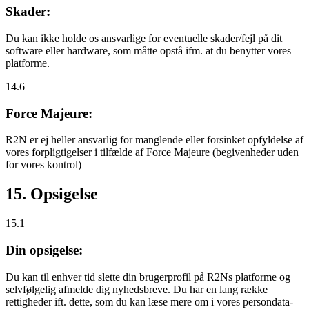
Skader:
Du kan ikke holde os ansvarlige for eventuelle skader/fejl på dit
software eller hardware, som måtte opstå ifm. at du benytter vores
platforme.
14.6
Force Majeure:
R2N er ej heller ansvarlig for manglende eller forsinket opfyldelse af
vores forpligtigelser i tilfælde af Force Majeure (begivenheder uden
for vores kontrol)
15. Opsigelse
15.1
Din opsigelse:
Du kan til enhver tid slette din brugerprofil på R2Ns platforme og
selvfølgelig afmelde dig nyhedsbreve. Du har en lang række
rettigheder ift. dette, som du kan læse mere om i vores persondata-