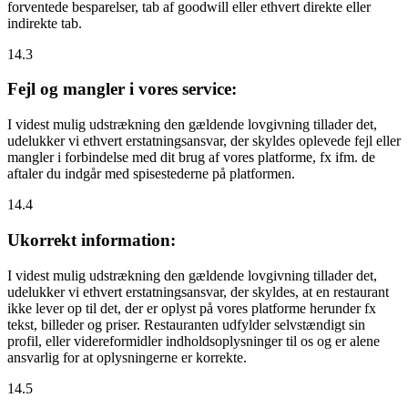
forventede besparelser, tab af goodwill eller ethvert direkte eller
indirekte tab.
14.3
Fejl og mangler i vores service:
I videst mulig udstrækning den gældende lovgivning tillader det,
udelukker vi ethvert erstatningsansvar, der skyldes oplevede fejl eller
mangler i forbindelse med dit brug af vores platforme, fx ifm. de
aftaler du indgår med spisestederne på platformen.
14.4
Ukorrekt information:
I videst mulig udstrækning den gældende lovgivning tillader det,
udelukker vi ethvert erstatningsansvar, der skyldes, at en restaurant
ikke lever op til det, der er oplyst på vores platforme herunder fx
tekst, billeder og priser. Restauranten udfylder selvstændigt sin
profil, eller videreformidler indholdsoplysninger til os og er alene
ansvarlig for at oplysningerne er korrekte.
14.5