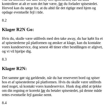
kontrollere at alt er som det bør være,
før
du forlader spisestedet.
Herved kan du sørge for, at du altid får det rigtige med hjem og
opdage eventuelle fejl i tide.
8.2
Klager R2N Go:
Hvis du, skulle være utilfreds med den take away, du har købt fra et
af spisestederne på platformen og ønsker at klage, kan du kontakte
vores kundeservice, dog senest 48 timer efter bestillingen er afgivet,
og vi vil hjælpe dig.
8.3
Klager R2N:
Det samme gør sig gældende, når du har reserveret bord og spiser
hos et af spisestederne på platformen. Hvis du skulle være utilfreds
med noget, så kontakt vores kundeservice. Husk dog altid at tjekke
om din regning er korrekt
før
du betaler spisestedet, på denne måde
rettes eventuelle fejl ganske nemt.
8.4