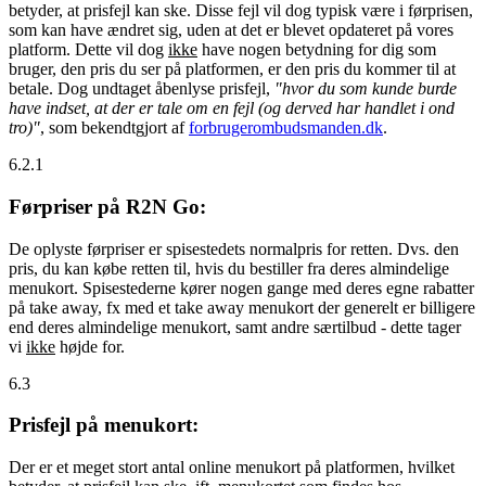
betyder, at prisfejl kan ske. Disse fejl vil dog typisk være i førprisen,
som kan have ændret sig, uden at det er blevet opdateret på vores
platform. Dette vil dog
ikke
have nogen betydning for dig som
bruger, den pris du ser på platformen, er den pris du kommer til at
betale. Dog undtaget åbenlyse prisfejl,
"hvor du som kunde burde
have indset, at der er tale om en fejl (og derved har handlet i ond
tro)"
, som bekendtgjort af
forbrugerombudsmanden.dk
.
6.2.1
Førpriser på R2N Go:
De oplyste førpriser er spisestedets normalpris for retten. Dvs. den
pris, du kan købe retten til, hvis du bestiller fra deres almindelige
menukort. Spisestederne kører nogen gange med deres egne rabatter
på take away, fx med et take away menukort der generelt er billigere
end deres almindelige menukort, samt andre særtilbud - dette tager
vi
ikke
højde for.
6.3
Prisfejl på menukort:
Der er et meget stort antal online menukort på platformen, hvilket