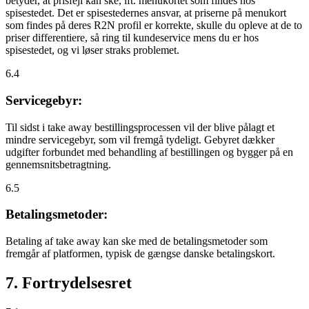
betyder, at prisfejl kan ske, ift. menukortet som findes hos
spisestedet. Det er spisestedernes ansvar, at priserne på menukort
som findes på deres R2N profil er korrekte, skulle du opleve at de to
priser differentiere, så ring til kundeservice mens du er hos
spisestedet, og vi løser straks problemet.
6.4
Servicegebyr:
Til sidst i take away bestillingsprocessen vil der blive pålagt et
mindre servicegebyr, som vil fremgå tydeligt. Gebyret dækker
udgifter forbundet med behandling af bestillingen og bygger på en
gennemsnitsbetragtning.
6.5
Betalingsmetoder:
Betaling af take away kan ske med de betalingsmetoder som
fremgår af platformen, typisk de gængse danske betalingskort.
7. Fortrydelsesret