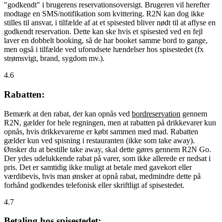
"godkendt" i brugerens reservationsoversigt. Brugeren vil herefter
modtage en SMS/notifikation som kvittering. R2N kan dog ikke
stilles til ansvar, i tilfælde af at et spisested bliver nødt til at aflyse en
godkendt reservation. Dette kan ske hvis et spisested ved en fejl
laver en dobbelt booking, så de har booket samme bord to gange,
men også i tilfælde ved uforudsete hændelser hos spisestedet (fx
strømsvigt, brand, sygdom mv.).
4.6
Rabatten:
Bemærk at den rabat, der kan opnås ved
bordreservation
gennem
R2N, gælder for hele regningen, men at rabatten på drikkevarer kun
opnås, hvis drikkevarerne er købt sammen med mad. Rabatten
gælder kun ved spisning i restauranten (ikke som take away).
Ønsker du at bestille take away, skal dette gøres gennem R2N Go.
Der ydes udelukkende rabat på varer, som ikke allerede er nedsat i
pris. Det er samtidig ikke muligt at betale med gavekort eller
værdibevis, hvis man ønsker at opnå rabat, medmindre dette på
forhånd godkendes telefonisk eller skriftligt af spisestedet.
4.7
Betaling hos spisestedet: