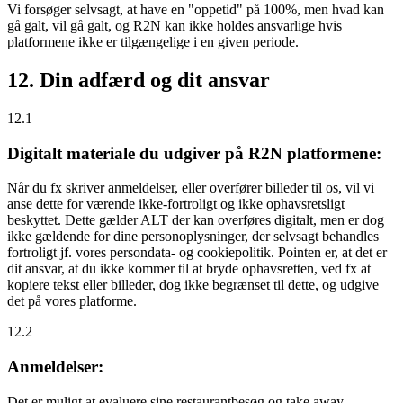
Vi forsøger selvsagt, at have en "oppetid" på 100%, men hvad kan
gå galt, vil gå galt, og R2N kan ikke holdes ansvarlige hvis
platformene ikke er tilgængelige i en given periode.
12. Din adfærd og dit ansvar
12.1
Digitalt materiale du udgiver på R2N platformene:
Når du fx skriver anmeldelser, eller overfører billeder til os, vil vi
anse dette for værende ikke-fortroligt og ikke ophavsretsligt
beskyttet. Dette gælder ALT der kan overføres digitalt, men er dog
ikke gældende for dine personoplysninger, der selvsagt behandles
fortroligt jf. vores persondata- og cookiepolitik. Pointen er, at det er
dit ansvar, at du ikke kommer til at bryde ophavsretten, ved fx at
kopiere tekst eller billeder, dog ikke begrænset til dette, og udgive
det på vores platforme.
12.2
Anmeldelser:
Det er muligt at evaluere sine restaurantbesøg og take away