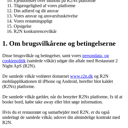
Ejendomsret over indhold på R2Ns platforme
Tilgængelighed af vores platforme
Din adfærd og dit ansvar
Vores ansvar og ansvarsfraskrivelse
Vores erstatningspligt
Opsigelse
R2N konkurrencevilkår
1. Om brugsvilkårene og betingelserne
Disse brugsvilkår og betingelser, samt vores
persondata- og
cookiepolitik
(samlede vilkår) udgør din aftale med Restaurant 2
Night ApS (R2N).
De samlede vilkår vedrører domænet
www.r2n.dk
og R2N
mobilapplikationen til iPhone og Android, herefter blot kaldet
(R2Ns) platforme.
De samlede vilkår gælder, når du benytter R2Ns platforme, fx til at
booke bord, købe take away eller blot søge information.
Hvis du er restauratør og samarbejder med R2N, er du også
underlagt de samlede vilkår, udover din almindelige kontrakt med
R2N.