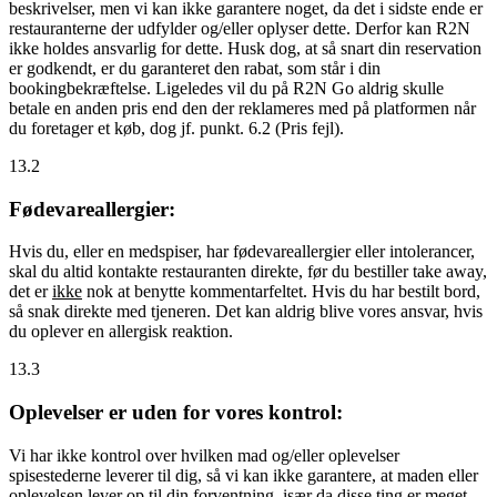
beskrivelser, men vi kan ikke garantere noget, da det i sidste ende er
restauranterne der udfylder og/eller oplyser dette. Derfor kan R2N
ikke holdes ansvarlig for dette. Husk dog, at så snart din reservation
er godkendt, er du garanteret den rabat, som står i din
bookingbekræftelse. Ligeledes vil du på R2N Go aldrig skulle
betale en anden pris end den der reklameres med på platformen når
du foretager et køb, dog jf. punkt. 6.2 (Pris fejl).
13.2
Fødevareallergier:
Hvis du, eller en medspiser, har fødevareallergier eller intolerancer,
skal du altid kontakte restauranten direkte, før du bestiller take away,
det er
ikke
nok at benytte kommentarfeltet. Hvis du har bestilt bord,
så snak direkte med tjeneren. Det kan aldrig blive vores ansvar, hvis
du oplever en allergisk reaktion.
13.3
Oplevelser er uden for vores kontrol:
Vi har ikke kontrol over hvilken mad og/eller oplevelser
spisestederne leverer til dig, så vi kan ikke garantere, at maden eller
oplevelsen lever op til din forventning, især da disse ting er meget