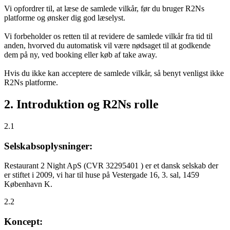
Vi opfordrer til, at læse de samlede vilkår, før du bruger R2Ns
platforme og ønsker dig god læselyst.
Vi forbeholder os retten til at revidere de samlede vilkår fra tid til
anden, hvorved du automatisk vil være nødsaget til at godkende
dem på ny, ved booking eller køb af take away.
Hvis du ikke kan acceptere de samlede vilkår, så benyt venligst ikke
R2Ns platforme.
2. Introduktion og R2Ns rolle
2.1
Selskabsoplysninger:
Restaurant 2 Night ApS (CVR 32295401 ) er et dansk selskab der
er stiftet i 2009, vi har til huse på Vestergade 16, 3. sal, 1459
København K.
2.2
Koncept: