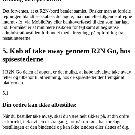
Det forventes, at et R2N-bord betaler samlet. Ønsker man at fordele
regningen blandt selskabets deltagere, må man efterfølgende afregne
internt - fx. via MobilePay eller bankoverførsel til den som har lagt
ud. Formålet er at minimere risikoen for fejl samt at begrænse
administrationstiden forbundet med afregning, på opfordring fra
restauratørerne.
5. Køb af take away gennem R2N Go, hos
spisestederne
I R2N Go delen af appen, er det muligt, at købe udvalgte take away
retter og tilbehør til afhentning, hos de spisesteder der fremgår af
platformen.
5.1
Din ordre kan ikke afbestilles:
Når du bestiller take away, skal du være helt sikker på, at din ordre
er korrekt, tjek evt. en ekstra gang, for når du først har foretaget
bestillingen er den bindende og kan ikke ændres eller slettes af dig.