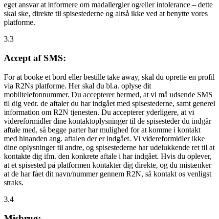
eget ansvar at informere om madallergier og/eller intolerance – dette
skal ske, direkte til spisestederne og altså ikke ved at benytte vores
platforme.
3.3
Accept af SMS:
For at booke et bord eller bestille take away, skal du oprette en profil
via R2Ns platforme. Her skal du bl.a. oplyse dit
mobiltelefonnummer. Du accepterer hermed, at vi må udsende SMS
til dig vedr. de aftaler du har indgået med spisestederne, samt generel
information om R2N tjenesten. Du accepterer yderligere, at vi
videreformidler dine kontaktoplysninger til de spisesteder du indgår
aftale med, så begge parter har mulighed for at komme i kontakt
med hinanden ang. aftalen der er indgået. Vi videreformidler ikke
dine oplysninger til andre, og spisestederne har udelukkende ret til at
kontakte dig ifm. den konkrete aftale i har indgået. Hvis du oplever,
at et spisested på platformen kontakter dig direkte, og du mistænker
at de har fået dit navn/nummer gennem R2N, så kontakt os venligst
straks.
3.4
Misbrug: