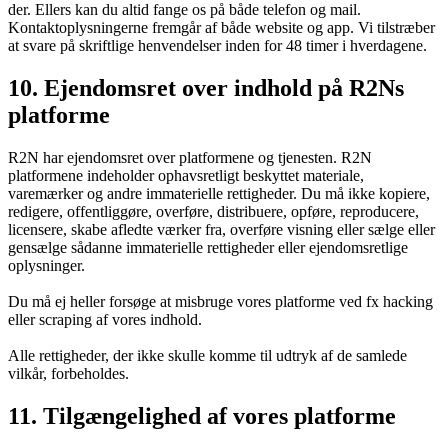
der. Ellers kan du altid fange os på både telefon og mail.
Kontaktoplysningerne fremgår af både website og app. Vi tilstræber
at svare på skriftlige henvendelser inden for 48 timer i hverdagene.
10. Ejendomsret over indhold på R2Ns
platforme
R2N har ejendomsret over platformene og tjenesten. R2N
platformene indeholder ophavsretligt beskyttet materiale,
varemærker og andre immaterielle rettigheder. Du må ikke kopiere,
redigere, offentliggøre, overføre, distribuere, opføre, reproducere,
licensere, skabe afledte værker fra, overføre visning eller sælge eller
gensælge sådanne immaterielle rettigheder eller ejendomsretlige
oplysninger.
Du må ej heller forsøge at misbruge vores platforme ved fx hacking
eller scraping af vores indhold.
Alle rettigheder, der ikke skulle komme til udtryk af de samlede
vilkår, forbeholdes.
11. Tilgængelighed af vores platforme