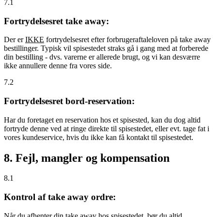
7.1
Fortrydelsesret take away:
Der er
IKKE
fortrydelsesret efter forbrugeraftaleloven på take away
bestillinger. Typisk vil spisestedet straks gå i gang med at forberede
din bestilling - dvs. varerne er allerede brugt, og vi kan desværre
ikke annullere denne fra vores side.
7.2
Fortrydelsesret bord-reservation:
Har du foretaget en reservation hos et spisested, kan du dog altid
fortryde denne ved at ringe direkte til spisestedet, eller evt. tage fat i
vores kundeservice, hvis du ikke kan få kontakt til spisestedet.
8. Fejl, mangler og kompensation
8.1
Kontrol af take away ordre:
Når du afhenter din take away hos spisestedet, bør du altid