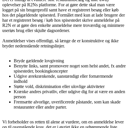
oplevelser på R2Ns platforme. For at gøre dette skal man være
logget på sin brugerprofil samt have et registreret besøg eller køb
hos det pågældende spisested. Formålet med kun at lade brugere der
har et registreret besøg / køb hos spisestedet skrive anmeldelse på
R2N er at gøre den enkelte anmeldelse mere troværdig og minimere
useriøs brug eller skjulte dagsordener.
Anmeldelser vises offentligt, så længe de er konstruktive og ikke
bryder nedenstående retningslinjer.
Bryde gældende lovgivning
Benytte links, samt promovere noget som helst andet, fx andre
spisesteder, bookingkoncepter
Udgive ærekrænkende, uanstændigt eller fornærmende
indhold
Støtte vold, diskrimination eller ulovlige aktiviteter
Krænke andres privatliv, eller udgive dig for at være en anden
person
Fremsætte alvorlige, uverificerede påstande, som kan skade
restauranter eller andre parter.
Vi forbeholder os retten til alene at vurdere, om en anmeldelse lever
op til ovenstående krav, det er i øvrigt
ikke
en udtømmende liste.