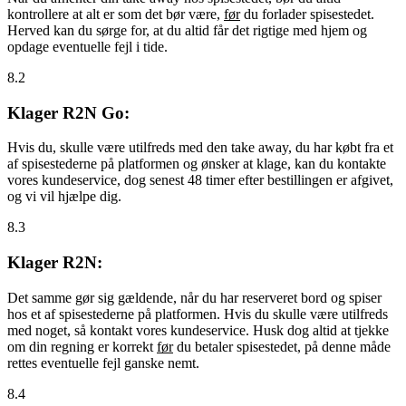
kontrollere at alt er som det bør være,
før
du forlader spisestedet.
Herved kan du sørge for, at du altid får det rigtige med hjem og
opdage eventuelle fejl i tide.
8.2
Klager R2N Go:
Hvis du, skulle være utilfreds med den take away, du har købt fra et
af spisestederne på platformen og ønsker at klage, kan du kontakte
vores kundeservice, dog senest 48 timer efter bestillingen er afgivet,
og vi vil hjælpe dig.
8.3
Klager R2N:
Det samme gør sig gældende, når du har reserveret bord og spiser
hos et af spisestederne på platformen. Hvis du skulle være utilfreds
med noget, så kontakt vores kundeservice. Husk dog altid at tjekke
om din regning er korrekt
før
du betaler spisestedet, på denne måde
rettes eventuelle fejl ganske nemt.
8.4