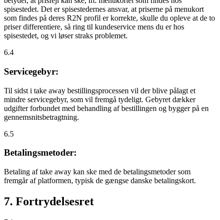
betyder, at prisfejl kan ske, ift. menukortet som findes hos
spisestedet. Det er spisestedernes ansvar, at priserne på menukort
som findes på deres R2N profil er korrekte, skulle du opleve at de to
priser differentiere, så ring til kundeservice mens du er hos
spisestedet, og vi løser straks problemet.
6.4
Servicegebyr:
Til sidst i take away bestillingsprocessen vil der blive pålagt et
mindre servicegebyr, som vil fremgå tydeligt. Gebyret dækker
udgifter forbundet med behandling af bestillingen og bygger på en
gennemsnitsbetragtning.
6.5
Betalingsmetoder:
Betaling af take away kan ske med de betalingsmetoder som
fremgår af platformen, typisk de gængse danske betalingskort.
7. Fortrydelsesret