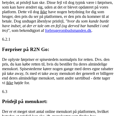
betyder, at prisfejl kan ske. Disse fejl vil dog typisk være i førprisen,
som kan have ændret sig, uden at det er blevet opdateret på vores
platform. Dette vil dog
ikke
have nogen betydning for dig som
bruger, den pris du ser på platformen, er den pris du kommer til at
betale. Dog undtaget åbenlyse prisfejl,
"hvor du som kunde burde
have indset, at der er tale om en fejl (og derved har handlet i ond
tro)"
, som bekendtgjort af
forbrugerombudsmanden.dk
.
6.2.1
Førpriser på R2N Go:
De oplyste førpriser er spisestedets normalpris for retten. Dvs. den
pris, du kan købe retten til, hvis du bestiller fra deres almindelige
menukort. Spisestederne kører nogen gange med deres egne rabatter
på take away, fx med et take away menukort der generelt er billigere
end deres almindelige menukort, samt andre særtilbud - dette tager
vi
ikke
højde for.
6.3
Prisfejl på menukort:
Der er et meget stort antal online menukort på platformen, hvilket