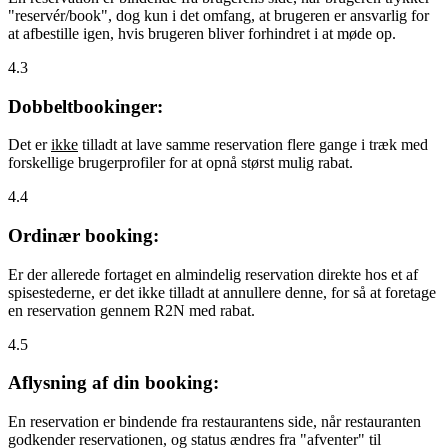
"reservér/book", dog kun i det omfang, at brugeren er ansvarlig for
at afbestille igen, hvis brugeren bliver forhindret i at møde op.
4.3
Dobbeltbookinger:
Det er
ikke
tilladt at lave samme reservation flere gange i træk med
forskellige brugerprofiler for at opnå størst mulig rabat.
4.4
Ordinær booking:
Er der allerede fortaget en almindelig reservation direkte hos et af
spisestederne, er det ikke tilladt at annullere denne, for så at foretage
en reservation gennem R2N med rabat.
4.5
Aflysning af din booking:
En reservation er bindende fra restaurantens side, når restauranten
godkender reservationen, og status ændres fra "afventer" til