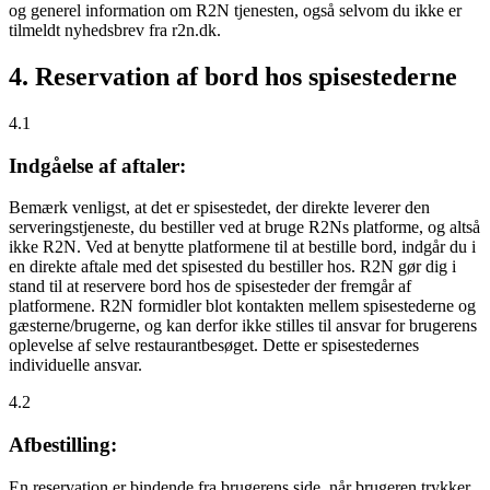
og generel information om R2N tjenesten, også selvom du ikke er
tilmeldt nyhedsbrev fra r2n.dk.
4. Reservation af bord hos spisestederne
4.1
Indgåelse af aftaler:
Bemærk venligst, at det er spisestedet, der direkte leverer den
serveringstjeneste, du bestiller ved at bruge R2Ns platforme, og altså
ikke R2N. Ved at benytte platformene til at bestille bord, indgår du i
en direkte aftale med det spisested du bestiller hos. R2N gør dig i
stand til at reservere bord hos de spisesteder der fremgår af
platformene. R2N formidler blot kontakten mellem spisestederne og
gæsterne/brugerne, og kan derfor ikke stilles til ansvar for brugerens
oplevelse af selve restaurantbesøget. Dette er spisestedernes
individuelle ansvar.
4.2
Afbestilling:
En reservation er bindende fra brugerens side, når brugeren trykker