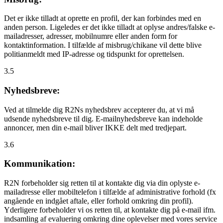
Det er ikke tilladt at oprette en profil, der kan forbindes med en
anden person. Ligeledes er det ikke tilladt at oplyse andres/falske e-
mailadresser, adresser, mobilnumre eller anden form for
kontaktinformation. I tilfælde af misbrug/chikane vil dette blive
politianmeldt med IP-adresse og tidspunkt for oprettelsen.
3.5
Nyhedsbreve:
Ved at tilmelde dig R2Ns nyhedsbrev accepterer du, at vi må
udsende nyhedsbreve til dig. E-mailnyhedsbreve kan indeholde
annoncer, men din e-mail bliver IKKE delt med tredjepart.
3.6
Kommunikation:
R2N forbeholder sig retten til at kontakte dig via din oplyste e-
mailadresse eller mobiltelefon i tilfælde af administrative forhold (fx
angående en indgået aftale, eller forhold omkring din profil).
Yderligere forbeholder vi os retten til, at kontakte dig på e-mail ifm.
indsamling af evaluering omkring dine oplevelser med vores service