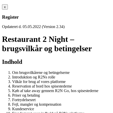
x
Register
Opdateret d. 05.05.2022 (Version 2.34)
Restaurant 2 Night –
brugsvilkår og betingelser
Indhold
Om brugsvilkårene og betingelserne
Introduktion og R2Ns rolle
Vilkår for brug af vores platforme
Reservation af bord hos spisestederne
Køb af take away gennem R2N Go, hos spisestederne
Priser og betaling
Fortrydelsesret
Fejl, mangler og kompensation
Kundeservice