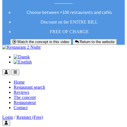
Choose between +100 restaurants and cafés
Discount on the ENITRE BILL
FREE OF CHARGE
Watch the concept in this video
Return to the website
Home
Restaurant search
Reviews
The concept
Restaurateur
Contact
Login
/
Register (Free)
Toggle user menu