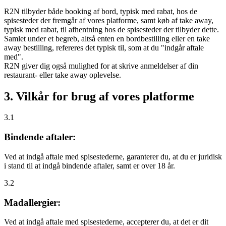
R2N tilbyder både booking af bord, typisk med rabat, hos de
spisesteder der fremgår af vores platforme, samt køb af take away,
typisk med rabat, til afhentning hos de spisesteder der tilbyder dette.
Samlet under et begreb, altså enten en bordbestilling eller en take
away bestilling, refereres det typisk til, som at du "indgår aftale
med".
R2N giver dig også mulighed for at skrive anmeldelser af din
restaurant- eller take away oplevelse.
3. Vilkår for brug af vores platforme
3.1
Bindende aftaler:
Ved at indgå aftale med spisestederne, garanterer du, at du er juridisk
i stand til at indgå bindende aftaler, samt er over 18 år.
3.2
Madallergier:
Ved at indgå aftale med spisestederne, accepterer du, at det er dit