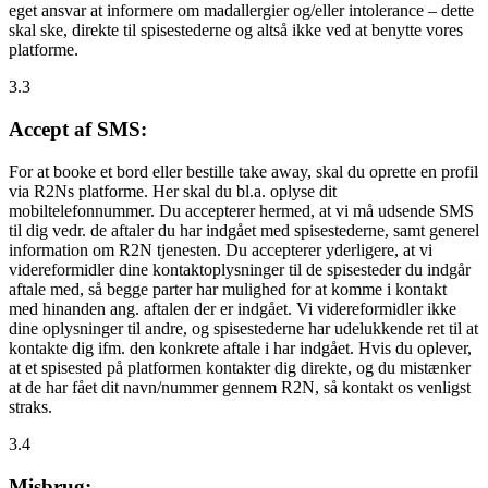
eget ansvar at informere om madallergier og/eller intolerance – dette
skal ske, direkte til spisestederne og altså ikke ved at benytte vores
platforme.
3.3
Accept af SMS:
For at booke et bord eller bestille take away, skal du oprette en profil
via R2Ns platforme. Her skal du bl.a. oplyse dit
mobiltelefonnummer. Du accepterer hermed, at vi må udsende SMS
til dig vedr. de aftaler du har indgået med spisestederne, samt generel
information om R2N tjenesten. Du accepterer yderligere, at vi
videreformidler dine kontaktoplysninger til de spisesteder du indgår
aftale med, så begge parter har mulighed for at komme i kontakt
med hinanden ang. aftalen der er indgået. Vi videreformidler ikke
dine oplysninger til andre, og spisestederne har udelukkende ret til at
kontakte dig ifm. den konkrete aftale i har indgået. Hvis du oplever,
at et spisested på platformen kontakter dig direkte, og du mistænker
at de har fået dit navn/nummer gennem R2N, så kontakt os venligst
straks.
3.4
Misbrug: