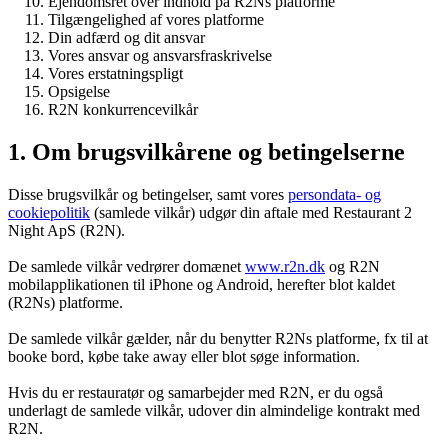
Ejendomsret over indhold på R2Ns platforme
Tilgængelighed af vores platforme
Din adfærd og dit ansvar
Vores ansvar og ansvarsfraskrivelse
Vores erstatningspligt
Opsigelse
R2N konkurrencevilkår
1. Om brugsvilkårene og betingelserne
Disse brugsvilkår og betingelser, samt vores
persondata- og
cookiepolitik
(samlede vilkår) udgør din aftale med Restaurant 2
Night ApS (R2N).
De samlede vilkår vedrører domænet
www.r2n.dk
og R2N
mobilapplikationen til iPhone og Android, herefter blot kaldet
(R2Ns) platforme.
De samlede vilkår gælder, når du benytter R2Ns platforme, fx til at
booke bord, købe take away eller blot søge information.
Hvis du er restauratør og samarbejder med R2N, er du også
underlagt de samlede vilkår, udover din almindelige kontrakt med
R2N.