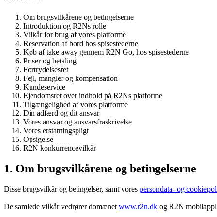
Om brugsvilkårene og betingelserne
Introduktion og R2Ns rolle
Vilkår for brug af vores platforme
Reservation af bord hos spisestederne
Køb af take away gennem R2N Go, hos spisestederne
Priser og betaling
Fortrydelsesret
Fejl, mangler og kompensation
Kundeservice
Ejendomsret over indhold på R2Ns platforme
Tilgængelighed af vores platforme
Din adfærd og dit ansvar
Vores ansvar og ansvarsfraskrivelse
Vores erstatningspligt
Opsigelse
R2N konkurrencevilkår
1. Om brugsvilkårene og betingelserne
Disse brugsvilkår og betingelser, samt vores
persondata- og cookiepoli
De samlede vilkår vedrører domænet
www.r2n.dk
og R2N mobilapplik