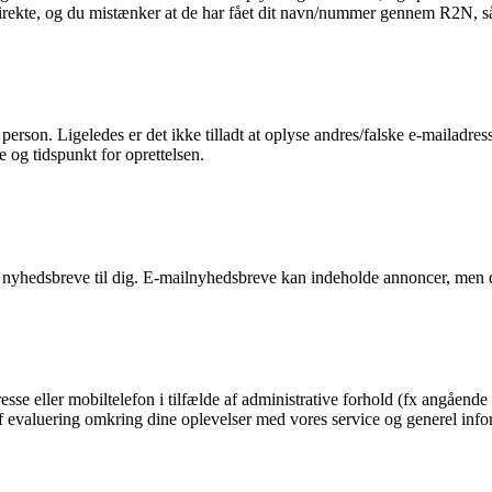
 direkte, og du mistænker at de har fået dit navn/nummer gennem R2N, så 
n person. Ligeledes er det ikke tilladt at oplyse andres/falske e-mailadre
e og tidspunkt for oprettelsen.
 nyhedsbreve til dig. E-mailnyhedsbreve kan indeholde annoncer, men d
esse eller mobiltelefon i tilfælde af administrative forhold (fx angående 
g af evaluering omkring dine oplevelser med vores service og generel in