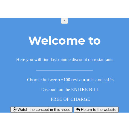
×
Welcome to
Here you will find last-minute discount on restaurants
Choose between +100 restaurants and cafés
Discount on the ENITRE BILL
FREE OF CHARGE
Watch the concept in this video
Return to the website