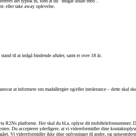
efereres det typisk til, som at du "indgår aftale med".
t- eller take away oplevelse.
 stand til at indgå bindende aftaler, samt er over 18 år.
 ansvar at informere om madallergier og/eller intolerance – dette skal ske
il via R2Ns platforme. Her skal du bl.a. oplyse dit mobiltelefonnummer. 
en. Du accepterer yderligere, at vi videreformidler dine kontaktoplysni
et. Vi videreformidler ikke dine oplysninger til andre, og spisestederne