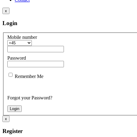
x
Login
Mobile number
Password
Remember Me
Forgot your Password?
x
Register