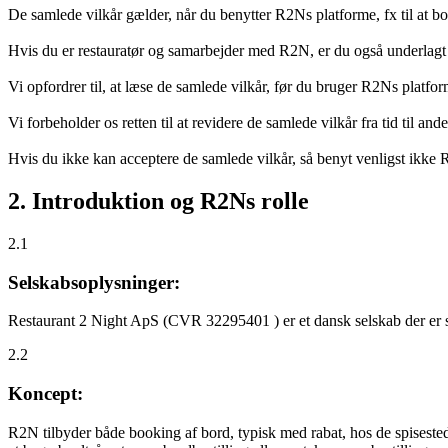
De samlede vilkår gælder, når du benytter R2Ns platforme, fx til at b
Hvis du er restauratør og samarbejder med R2N, er du også underlagt
Vi opfordrer til, at læse de samlede vilkår, før du bruger R2Ns platfo
Vi forbeholder os retten til at revidere de samlede vilkår fra tid til 
Hvis du ikke kan acceptere de samlede vilkår, så benyt venligst ikke
2. Introduktion og R2Ns rolle
2.1
Selskabsoplysninger:
Restaurant 2 Night ApS (CVR 32295401 ) er et dansk selskab der er sti
2.2
Koncept:
R2N tilbyder både booking af bord, typisk med rabat, hos de spisestede