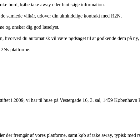
ooke bord, købe take away eller blot søge information.
 de samlede vilkår, udover din almindelige kontrakt med R2N.
rme og ønsker dig god læselyst.
anden, hvorved du automatisk vil være nødsaget til at godkende dem på ny
 R2Ns platforme.
ftet i 2009, vi har til huse på Vestergade 16, 3. sal, 1459 København 
r der fremgår af vores platforme, samt køb af take away, typisk med raba