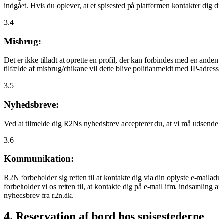
indgået. Hvis du oplever, at et spisested på platformen kontakter dig
3.4
Misbrug:
Det er ikke tilladt at oprette en profil, der kan forbindes med en ande
tilfælde af misbrug/chikane vil dette blive politianmeldt med IP-adress
3.5
Nyhedsbreve:
Ved at tilmelde dig R2Ns nyhedsbrev accepterer du, at vi må udsende
3.6
Kommunikation:
R2N forbeholder sig retten til at kontakte dig via din oplyste e-mailadr
forbeholder vi os retten til, at kontakte dig på e-mail ifm. indsamlin
nyhedsbrev fra r2n.dk.
4. Reservation af bord hos spisestederne