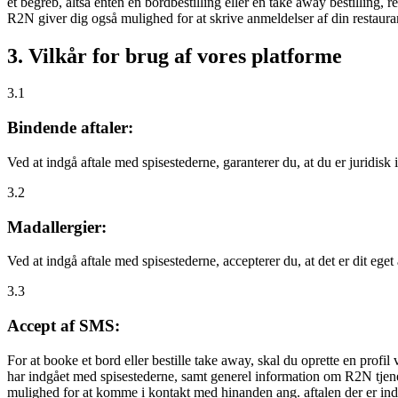
et begreb, altså enten en bordbestilling eller en take away bestilling, r
R2N giver dig også mulighed for at skrive anmeldelser af din restauran
3. Vilkår for brug af vores platforme
3.1
Bindende aftaler:
Ved at indgå aftale med spisestederne, garanterer du, at du er juridisk i
3.2
Madallergier:
Ved at indgå aftale med spisestederne, accepterer du, at det er dit eget
3.3
Accept af SMS:
For at booke et bord eller bestille take away, skal du oprette en prof
har indgået med spisestederne, samt generel information om R2N tjenest
mulighed for at komme i kontakt med hinanden ang. aftalen der er indgå