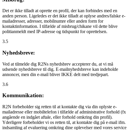
Det er ikke tilladt at oprette en profil, der kan forbindes med en
anden person. Ligeledes er det ikke tilladt at oplyse andres/falske e-
mailadresser, adresser, mobilnumre eller anden form for
kontaktinformation. I tilfælde af misbrug/chikane vil dette blive
politianmeldt med IP-adresse og tidspunkt for oprettelsen.
3.5
Nyhedsbreve:
Ved at tilmelde dig R2Ns nyhedsbrev accepterer du, at vi må
udsende nyhedsbreve til dig. E-mailnyhedsbreve kan indeholde
annoncer, men din e-mail bliver IKKE delt med tredjepart.
3.6
Kommunikation:
R2N forbeholder sig retten til at kontakte dig via din oplyste e-
mailadresse eller mobiltelefon i tilfælde af administrative forhold (fx
angående en indgået aftale, eller forhold omkring din profil).
Yderligere forbeholder vi os retten til, at kontakte dig på e-mail ifm.
indsamling af evaluering omkring dine oplevelser med vores service