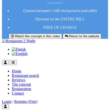
Choose between +100 restaurants and cafés
Discount on the ENITRE BILL
FREE OF CHARGE
Watch the concept in this video
Return to the website
Home
Restaurant search
Reviews
The concept
Restaurateur
Contact
Login
/
Register (Free)
Toggle user menu