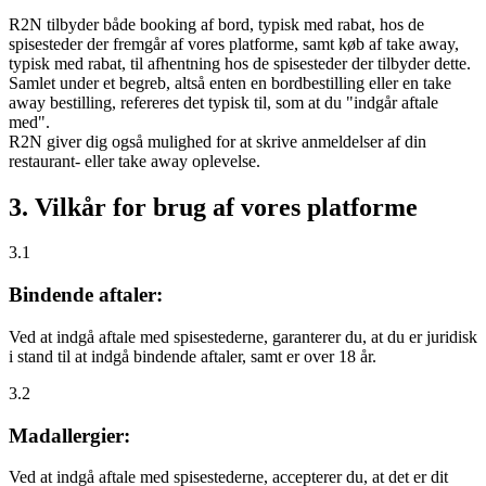
R2N tilbyder både booking af bord, typisk med rabat, hos de
spisesteder der fremgår af vores platforme, samt køb af take away,
typisk med rabat, til afhentning hos de spisesteder der tilbyder dette.
Samlet under et begreb, altså enten en bordbestilling eller en take
away bestilling, refereres det typisk til, som at du "indgår aftale
med".
R2N giver dig også mulighed for at skrive anmeldelser af din
restaurant- eller take away oplevelse.
3. Vilkår for brug af vores platforme
3.1
Bindende aftaler:
Ved at indgå aftale med spisestederne, garanterer du, at du er juridisk
i stand til at indgå bindende aftaler, samt er over 18 år.
3.2
Madallergier:
Ved at indgå aftale med spisestederne, accepterer du, at det er dit