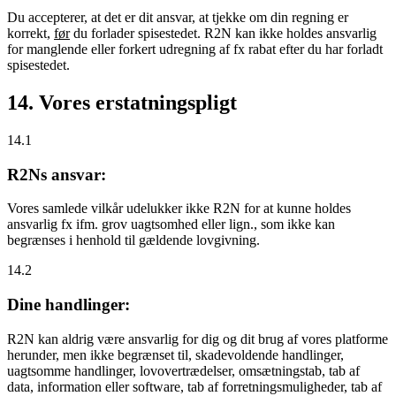
Du accepterer, at det er dit ansvar, at tjekke om din regning er
korrekt,
før
du forlader spisestedet. R2N kan ikke holdes ansvarlig
for manglende eller forkert udregning af fx rabat efter du har forladt
spisestedet.
14. Vores erstatningspligt
14.1
R2Ns ansvar:
Vores samlede vilkår udelukker ikke R2N for at kunne holdes
ansvarlig fx ifm. grov uagtsomhed eller lign., som ikke kan
begrænses i henhold til gældende lovgivning.
14.2
Dine handlinger:
R2N kan aldrig være ansvarlig for dig og dit brug af vores platforme
herunder, men ikke begrænset til, skadevoldende handlinger,
uagtsomme handlinger, lovovertrædelser, omsætningstab, tab af
data, information eller software, tab af forretningsmuligheder, tab af