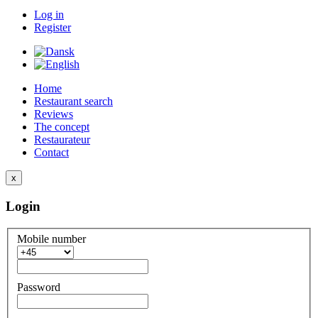
Log in
Register
Home
Restaurant search
Reviews
The concept
Restaurateur
Contact
x
Login
Mobile number
Password