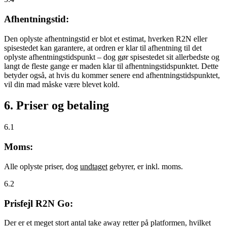
Afhentningstid:
Den oplyste afhentningstid er blot et estimat, hverken R2N eller
spisestedet kan garantere, at ordren er klar til afhentning til det
oplyste afhentningstidspunkt – dog gør spisestedet sit allerbedste og
langt de fleste gange er maden klar til afhentningstidspunktet. Dette
betyder også, at hvis du kommer senere end afhentningstidspunktet,
vil din mad måske være blevet kold.
6. Priser og betaling
6.1
Moms:
Alle oplyste priser, dog
undtaget
gebyrer, er inkl. moms.
6.2
Prisfejl R2N Go:
Der er et meget stort antal take away retter på platformen, hvilket