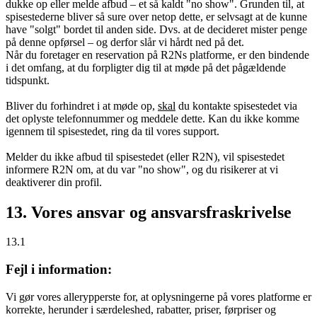
dukke op eller melde afbud – et så kaldt "no show". Grunden til, at
spisestederne bliver så sure over netop dette, er selvsagt at de kunne
have "solgt" bordet til anden side. Dvs. at de decideret mister penge
på denne opførsel – og derfor slår vi hårdt ned på det.
Når du foretager en reservation på R2Ns platforme, er den bindende
i det omfang, at du forpligter dig til at møde på det pågældende
tidspunkt.
Bliver du forhindret i at møde op,
skal
du kontakte spisestedet via
det oplyste telefonnummer og meddele dette. Kan du ikke komme
igennem til spisestedet, ring da til vores support.
Melder du ikke afbud til spisestedet (eller R2N), vil spisestedet
informere R2N om, at du var "no show", og du risikerer at vi
deaktiverer din profil.
13. Vores ansvar og ansvarsfraskrivelse
13.1
Fejl i information:
Vi gør vores allerypperste for, at oplysningerne på vores platforme er
korrekte, herunder i særdeleshed, rabatter, priser, førpriser og