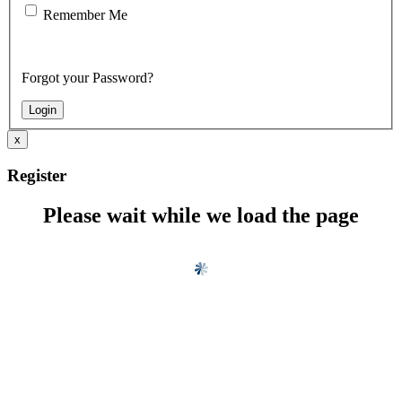
Remember Me
Forgot your Password?
x
Register
Please wait while we load the page