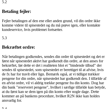
5.2
Betaling fejler:
Fejler betalingen af den ene eller anden grund, vil din ordre ikke
komme videre til spisestedet og du må prøve igen, eller kontakte
kundeservice, hvis problemet fortsætter.
5.3
Bekræftet ordre:
Når betalingen godkendes, sendes din ordre til spisestedet og det er
først når spisestedet aktivt har godkendt din ordre, at den anses for
bekræftet, før dette er det i realiteten blot et "bindende tilbud" der
sendes til spisestedet, som spisestedet er berettiget til at afvise, hvis
de fx har for travlt eller lign. Bemærk også, at vi tidligst trækker
pengene for din ordre, når spisestedet har godkendt den. I tilfælde af
en afvist ordre, vil vi aldrig trække pengene fra din konto. Dog har
din bank "reserveret pengene", hvilket i særlige tilfælde kan betyde,
at du først kan se dem igen på din konto efter nogle dage. Dette
kommer an på bankens procedure, hvilket R2N ikke kan holdes
ansvarlig for.
5.4