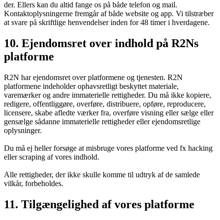
der. Ellers kan du altid fange os på både telefon og mail.
Kontaktoplysningerne fremgår af både website og app. Vi tilstræber
at svare på skriftlige henvendelser inden for 48 timer i hverdagene.
10. Ejendomsret over indhold på R2Ns
platforme
R2N har ejendomsret over platformene og tjenesten. R2N
platformene indeholder ophavsretligt beskyttet materiale,
varemærker og andre immaterielle rettigheder. Du må ikke kopiere,
redigere, offentliggøre, overføre, distribuere, opføre, reproducere,
licensere, skabe afledte værker fra, overføre visning eller sælge eller
gensælge sådanne immaterielle rettigheder eller ejendomsretlige
oplysninger.
Du må ej heller forsøge at misbruge vores platforme ved fx hacking
eller scraping af vores indhold.
Alle rettigheder, der ikke skulle komme til udtryk af de samlede
vilkår, forbeholdes.
11. Tilgængelighed af vores platforme