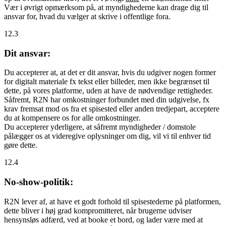
Vær i øvrigt opmærksom på, at myndighederne kan drage dig til
ansvar for, hvad du vælger at skrive i offentlige fora.
12.3
Dit ansvar:
Du accepterer at, at det er dit ansvar, hvis du udgiver nogen former
for digitalt materiale fx tekst eller billeder, men ikke begrænset til
dette, på vores platforme, uden at have de nødvendige rettigheder.
Såfremt, R2N har omkostninger forbundet med din udgivelse, fx
krav fremsat mod os fra et spisested eller anden tredjepart, acceptere
du at kompensere os for alle omkostninger.
Du accepterer yderligere, at såfremt myndigheder / domstole
pålægger os at videregive oplysninger om dig, vil vi til enhver tid
gøre dette.
12.4
No-show-politik:
R2N lever af, at have et godt forhold til spisestederne på platformen,
dette bliver i høj grad kompromitteret, når brugerne udviser
hensynsløs adfærd, ved at booke et bord, og lader være med at