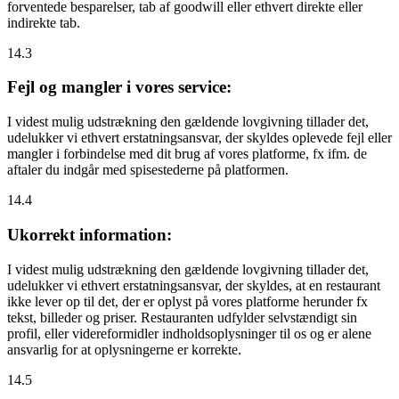
forventede besparelser, tab af goodwill eller ethvert direkte eller
indirekte tab.
14.3
Fejl og mangler i vores service:
I videst mulig udstrækning den gældende lovgivning tillader det,
udelukker vi ethvert erstatningsansvar, der skyldes oplevede fejl eller
mangler i forbindelse med dit brug af vores platforme, fx ifm. de
aftaler du indgår med spisestederne på platformen.
14.4
Ukorrekt information:
I videst mulig udstrækning den gældende lovgivning tillader det,
udelukker vi ethvert erstatningsansvar, der skyldes, at en restaurant
ikke lever op til det, der er oplyst på vores platforme herunder fx
tekst, billeder og priser. Restauranten udfylder selvstændigt sin
profil, eller videreformidler indholdsoplysninger til os og er alene
ansvarlig for at oplysningerne er korrekte.
14.5