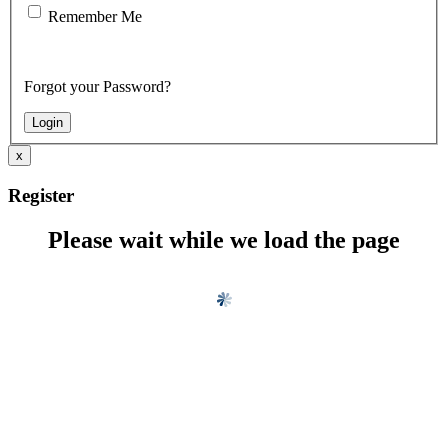
Remember Me
Forgot your Password?
x
Register
Please wait while we load the page