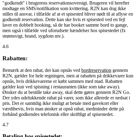
"godkendt" i brugerens reservationsoversigt. Brugeren vil herefter
modtage en SMS/notifikation som kvittering. R2N kan dog ikke
stilles til ansvar, i tilfælde af at et spisested bliver nødt til at aflyse en
godkendt reservation. Dette kan ske hvis et spisested ved en fejl
laver en dobbelt booking, så de har booket samme bord to gange,
men også i tilfælde ved uforudsete hændelser hos spisestedet (fx
strømsvigt, brand, sygdom mv.).
4.6
Rabatten:
Bemærk at den rabat, der kan opnås ved
bordreservation
gennem
R2N, gælder for hele regningen, men at rabatten på drikkevarer kun
opnås, hvis drikkevarerne er købt sammen med mad. Rabatten
gælder kun ved spisning i restauranten (ikke som take away).
Ønsker du at bestille take away, skal dette gøres gennem R2N Go.
Der ydes udelukkende rabat på varer, som ikke allerede er nedsat i
pris. Det er samtidig ikke muligt at betale med gavekort eller
værdibevis, hvis man ønsker at opnå rabat, medmindre dette på
forhånd godkendes telefonisk eller skriftligt af spisestedet.
4.7
Betaling hos spisestedet: