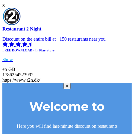
x
Restaurant 2 Night
Discount on the entire bill at +150 restaurants near you
FREE DOWNLOAD - In Play Store
Show
en-GB
1786254523992
https://www.r2n.dk/
×
Welcome to
Here you will find last-minute discount on restaurants