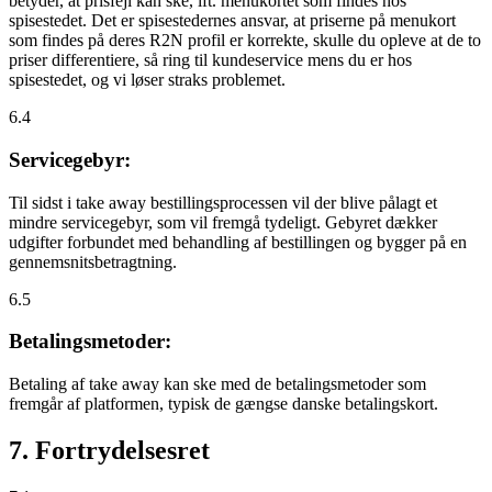
betyder, at prisfejl kan ske, ift. menukortet som findes hos
spisestedet. Det er spisestedernes ansvar, at priserne på menukort
som findes på deres R2N profil er korrekte, skulle du opleve at de to
priser differentiere, så ring til kundeservice mens du er hos
spisestedet, og vi løser straks problemet.
6.4
Servicegebyr:
Til sidst i take away bestillingsprocessen vil der blive pålagt et
mindre servicegebyr, som vil fremgå tydeligt. Gebyret dækker
udgifter forbundet med behandling af bestillingen og bygger på en
gennemsnitsbetragtning.
6.5
Betalingsmetoder:
Betaling af take away kan ske med de betalingsmetoder som
fremgår af platformen, typisk de gængse danske betalingskort.
7. Fortrydelsesret