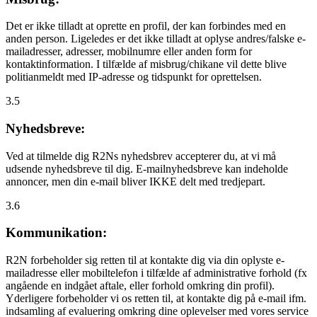
Det er ikke tilladt at oprette en profil, der kan forbindes med en
anden person. Ligeledes er det ikke tilladt at oplyse andres/falske e-
mailadresser, adresser, mobilnumre eller anden form for
kontaktinformation. I tilfælde af misbrug/chikane vil dette blive
politianmeldt med IP-adresse og tidspunkt for oprettelsen.
3.5
Nyhedsbreve:
Ved at tilmelde dig R2Ns nyhedsbrev accepterer du, at vi må
udsende nyhedsbreve til dig. E-mailnyhedsbreve kan indeholde
annoncer, men din e-mail bliver IKKE delt med tredjepart.
3.6
Kommunikation:
R2N forbeholder sig retten til at kontakte dig via din oplyste e-
mailadresse eller mobiltelefon i tilfælde af administrative forhold (fx
angående en indgået aftale, eller forhold omkring din profil).
Yderligere forbeholder vi os retten til, at kontakte dig på e-mail ifm.
indsamling af evaluering omkring dine oplevelser med vores service