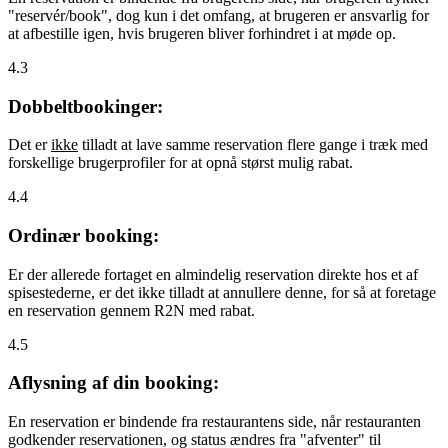
"reservér/book", dog kun i det omfang, at brugeren er ansvarlig for
at afbestille igen, hvis brugeren bliver forhindret i at møde op.
4.3
Dobbeltbookinger:
Det er
ikke
tilladt at lave samme reservation flere gange i træk med
forskellige brugerprofiler for at opnå størst mulig rabat.
4.4
Ordinær booking:
Er der allerede fortaget en almindelig reservation direkte hos et af
spisestederne, er det ikke tilladt at annullere denne, for så at foretage
en reservation gennem R2N med rabat.
4.5
Aflysning af din booking:
En reservation er bindende fra restaurantens side, når restauranten
godkender reservationen, og status ændres fra "afventer" til