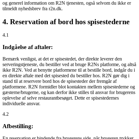
og generel information om R2N tjenesten, også selvom du ikke er
tilmeldt nyhedsbrev fra r2n.dk.
4. Reservation af bord hos spisestederne
4.1
Indgåelse af aftaler:
Bemærk venligst, at det er spisestedet, der direkte leverer den
serveringstjeneste, du bestiller ved at bruge R2Ns platforme, og altså
ikke R2N. Ved at benytte platformene til at bestille bord, indgår du i
en direkte aftale med det spisested du bestiller hos. R2N gør dig i
stand til at reservere bord hos de spisesteder der fremgår af
platformene. R2N formidler blot kontakten mellem spisestederne og
gæsterne/brugerne, og kan derfor ikke stilles til ansvar for brugerens
oplevelse af selve restaurantbesøget. Dette er spisestedernes
individuelle ansvar.
4.2
Afbestilling:
En reservation er bindende fra brugerens side, når brugeren trykker