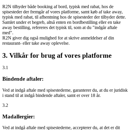
R2N tilbyder både booking af bord, typisk med rabat, hos de
spisesteder der fremgår af vores platforme, samt køb af take away,
typisk med rabat, til afhentning hos de spisesteder der tilbyder dette.
Samlet under et begreb, altså enten en bordbestilling eller en take
away bestilling, refereres det typisk til, som at du "indgår aftale
med".
R2N giver dig også mulighed for at skrive anmeldelser af din
restaurant- eller take away oplevelse.
3. Vilkår for brug af vores platforme
3.1
Bindende aftaler:
Ved at indgå aftale med spisestederne, garanterer du, at du er juridisk
i stand til at indgå bindende aftaler, samt er over 18 år.
3.2
Madallergier:
Ved at indgå aftale med spisestederne, accepterer du, at det er dit