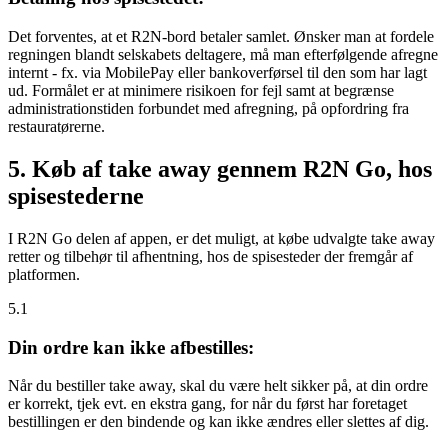
Det forventes, at et R2N-bord betaler samlet. Ønsker man at fordele
regningen blandt selskabets deltagere, må man efterfølgende afregne
internt - fx. via MobilePay eller bankoverførsel til den som har lagt
ud. Formålet er at minimere risikoen for fejl samt at begrænse
administrationstiden forbundet med afregning, på opfordring fra
restauratørerne.
5. Køb af take away gennem R2N Go, hos
spisestederne
I R2N Go delen af appen, er det muligt, at købe udvalgte take away
retter og tilbehør til afhentning, hos de spisesteder der fremgår af
platformen.
5.1
Din ordre kan ikke afbestilles:
Når du bestiller take away, skal du være helt sikker på, at din ordre
er korrekt, tjek evt. en ekstra gang, for når du først har foretaget
bestillingen er den bindende og kan ikke ændres eller slettes af dig.