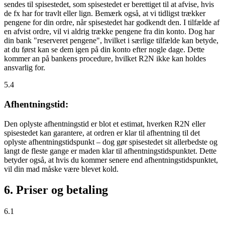
sendes til spisestedet, som spisestedet er berettiget til at afvise, hvis
de fx har for travlt eller lign. Bemærk også, at vi tidligst trækker
pengene for din ordre, når spisestedet har godkendt den. I tilfælde af
en afvist ordre, vil vi aldrig trække pengene fra din konto. Dog har
din bank "reserveret pengene", hvilket i særlige tilfælde kan betyde,
at du først kan se dem igen på din konto efter nogle dage. Dette
kommer an på bankens procedure, hvilket R2N ikke kan holdes
ansvarlig for.
5.4
Afhentningstid:
Den oplyste afhentningstid er blot et estimat, hverken R2N eller
spisestedet kan garantere, at ordren er klar til afhentning til det
oplyste afhentningstidspunkt – dog gør spisestedet sit allerbedste og
langt de fleste gange er maden klar til afhentningstidspunktet. Dette
betyder også, at hvis du kommer senere end afhentningstidspunktet,
vil din mad måske være blevet kold.
6. Priser og betaling
6.1