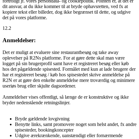
fortroligt jf. vores persondata- og cookiepolitik. Pointen er, at det er
dit ansvar, at du ikke kommer til at bryde ophavsretten, ved fx at
kopiere tekst eller billeder, dog ikke begrænset til dette, og udgive
det på vores platforme.
12.2
Anmeldelser:
Det er muligt at evaluere sine restaurantbesøg og take away
oplevelser på R2Ns platforme. For at gøre dette skal man være
logget på sin brugerprofil samt have et registreret besøg eller køb
hos det pågældende spisested. Formålet med kun at lade brugere der
har et registreret besøg / køb hos spisestedet skrive anmeldelse på
R2N er at gøre den enkelte anmeldelse mere troværdig og minimere
useriøs brug eller skjulte dagsordener.
Anmeldelser vises offentligt, så længe de er konstruktive og ikke
bryder nedenstående retningslinjer.
Bryde gældende lovgivning
Benytte links, samt promovere noget som helst andet, fx andre
spisesteder, bookingkoncepter
Udgive ærekrænkende, uanstændigt eller fornærmende