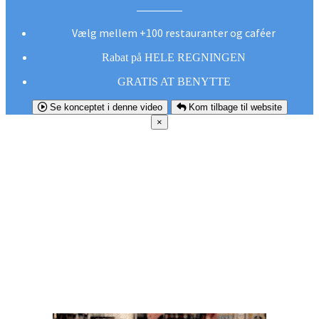
Vælg mellem +100 restauranter og caféer
Rabat på HELE REGNINGEN
GRATIS AT BENYTTE
Se konceptet i denne video
Kom tilbage til website
×
FØR DU
SMUTTER!
Hent vores gratis app og undgå at gå glip af et
godt tilbud næste gang sulten melder sig.