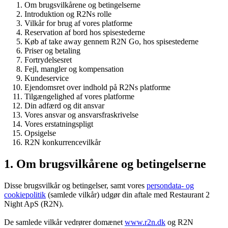
Om brugsvilkårene og betingelserne
Introduktion og R2Ns rolle
Vilkår for brug af vores platforme
Reservation af bord hos spisestederne
Køb af take away gennem R2N Go, hos spisestederne
Priser og betaling
Fortrydelsesret
Fejl, mangler og kompensation
Kundeservice
Ejendomsret over indhold på R2Ns platforme
Tilgængelighed af vores platforme
Din adfærd og dit ansvar
Vores ansvar og ansvarsfraskrivelse
Vores erstatningspligt
Opsigelse
R2N konkurrencevilkår
1. Om brugsvilkårene og betingelserne
Disse brugsvilkår og betingelser, samt vores
persondata- og
cookiepolitik
(samlede vilkår) udgør din aftale med Restaurant 2
Night ApS (R2N).
De samlede vilkår vedrører domænet
www.r2n.dk
og R2N