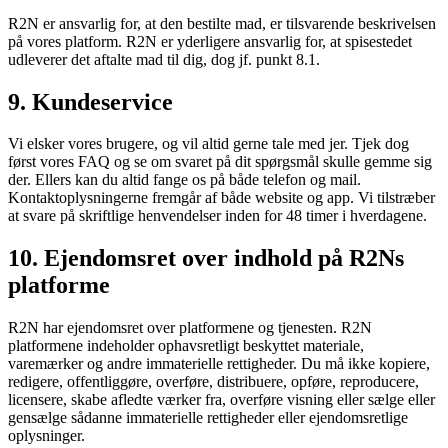
R2N er ansvarlig for, at den bestilte mad, er tilsvarende beskrivelsen
på vores platform. R2N er yderligere ansvarlig for, at spisestedet
udleverer det aftalte mad til dig, dog jf. punkt 8.1.
9. Kundeservice
Vi elsker vores brugere, og vil altid gerne tale med jer. Tjek dog
først vores FAQ og se om svaret på dit spørgsmål skulle gemme sig
der. Ellers kan du altid fange os på både telefon og mail.
Kontaktoplysningerne fremgår af både website og app. Vi tilstræber
at svare på skriftlige henvendelser inden for 48 timer i hverdagene.
10. Ejendomsret over indhold på R2Ns
platforme
R2N har ejendomsret over platformene og tjenesten. R2N
platformene indeholder ophavsretligt beskyttet materiale,
varemærker og andre immaterielle rettigheder. Du må ikke kopiere,
redigere, offentliggøre, overføre, distribuere, opføre, reproducere,
licensere, skabe afledte værker fra, overføre visning eller sælge eller
gensælge sådanne immaterielle rettigheder eller ejendomsretlige
oplysninger.