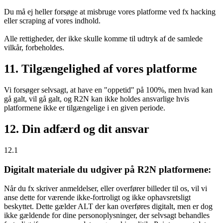
Du må ej heller forsøge at misbruge vores platforme ved fx hacking
eller scraping af vores indhold.
Alle rettigheder, der ikke skulle komme til udtryk af de samlede
vilkår, forbeholdes.
11. Tilgængelighed af vores platforme
Vi forsøger selvsagt, at have en "oppetid" på 100%, men hvad kan
gå galt, vil gå galt, og R2N kan ikke holdes ansvarlige hvis
platformene ikke er tilgængelige i en given periode.
12. Din adfærd og dit ansvar
12.1
Digitalt materiale du udgiver på R2N platformene:
Når du fx skriver anmeldelser, eller overfører billeder til os, vil vi
anse dette for værende ikke-fortroligt og ikke ophavsretsligt
beskyttet. Dette gælder ALT der kan overføres digitalt, men er dog
ikke gældende for dine personoplysninger, der selvsagt behandles