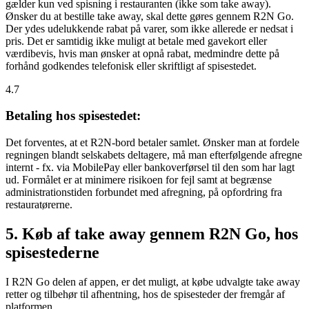
gælder kun ved spisning i restauranten (ikke som take away).
Ønsker du at bestille take away, skal dette gøres gennem R2N Go.
Der ydes udelukkende rabat på varer, som ikke allerede er nedsat i
pris. Det er samtidig ikke muligt at betale med gavekort eller
værdibevis, hvis man ønsker at opnå rabat, medmindre dette på
forhånd godkendes telefonisk eller skriftligt af spisestedet.
4.7
Betaling hos spisestedet:
Det forventes, at et R2N-bord betaler samlet. Ønsker man at fordele
regningen blandt selskabets deltagere, må man efterfølgende afregne
internt - fx. via MobilePay eller bankoverførsel til den som har lagt
ud. Formålet er at minimere risikoen for fejl samt at begrænse
administrationstiden forbundet med afregning, på opfordring fra
restauratørerne.
5. Køb af take away gennem R2N Go, hos
spisestederne
I R2N Go delen af appen, er det muligt, at købe udvalgte take away
retter og tilbehør til afhentning, hos de spisesteder der fremgår af
platformen.