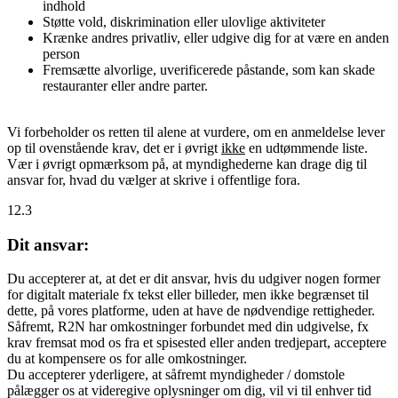
indhold
Støtte vold, diskrimination eller ulovlige aktiviteter
Krænke andres privatliv, eller udgive dig for at være en anden
person
Fremsætte alvorlige, uverificerede påstande, som kan skade
restauranter eller andre parter.
Vi forbeholder os retten til alene at vurdere, om en anmeldelse lever
op til ovenstående krav, det er i øvrigt
ikke
en udtømmende liste.
Vær i øvrigt opmærksom på, at myndighederne kan drage dig til
ansvar for, hvad du vælger at skrive i offentlige fora.
12.3
Dit ansvar:
Du accepterer at, at det er dit ansvar, hvis du udgiver nogen former
for digitalt materiale fx tekst eller billeder, men ikke begrænset til
dette, på vores platforme, uden at have de nødvendige rettigheder.
Såfremt, R2N har omkostninger forbundet med din udgivelse, fx
krav fremsat mod os fra et spisested eller anden tredjepart, acceptere
du at kompensere os for alle omkostninger.
Du accepterer yderligere, at såfremt myndigheder / domstole
pålægger os at videregive oplysninger om dig, vil vi til enhver tid