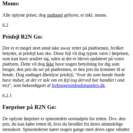
Moms:
Alle oplyste priser, dog
undtaget
gebyrer, er inkl. moms.
6.2
Prisfejl R2N Go:
Der er et meget stort antal take away retter på platformen, hvilket
betyder, at prisfejl kan ske. Disse fejl vil dog typisk være i førprisen,
som kan have ændret sig, uden at det er blevet opdateret på vores
platform. Dette vil dog
ikke
have nogen betydning for dig som
bruger, den pris du ser på platformen, er den pris du kommer til at
betale. Dog undtaget åbenlyse prisfejl,
"hvor du som kunde burde
have indset, at der er tale om en fejl (og derved har handlet i ond
tro)"
, som bekendtgjort af
forbrugerombudsmanden.dk
.
6.2.1
Førpriser på R2N Go:
De oplyste førpriser er spisestedets normalpris for retten. Dvs. den
pris, du kan købe retten til, hvis du bestiller fra deres almindelige
menukort. Spisestederne kører nogen gange med deres egne rabatter