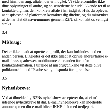
med hinanden ang. aftalen der er indgået. Vi videreformidler ikke
dine oplysninger til andre, og spisestederne har udelukkende ret til at
kontakte dig ifm. den konkrete aftale i har indgået. Hvis du oplever,
at et spisested på platformen kontakter dig direkte, og du mistænker
at de har fået dit navn/nummer gennem R2N, så kontakt os venligst
straks.
3.4
Misbrug:
Det er ikke tilladt at oprette en profil, der kan forbindes med en
anden person. Ligeledes er det ikke tilladt at oplyse andres/falske e-
mailadresser, adresser, mobilnumre eller anden form for
kontaktinformation. I tilfælde af misbrug/chikane vil dette blive
politianmeldt med IP-adresse og tidspunkt for oprettelsen.
3.5
Nyhedsbreve:
Ved at tilmelde dig R2Ns nyhedsbrev accepterer du, at vi må
udsende nyhedsbreve til dig. E-mailnyhedsbreve kan indeholde
annoncer, men din e-mail bliver IKKE delt med tredjepart.