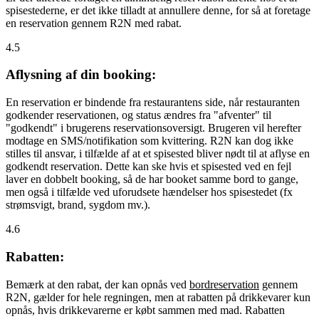
spisestederne, er det ikke tilladt at annullere denne, for så at foretage
en reservation gennem R2N med rabat.
4.5
Aflysning af din booking:
En reservation er bindende fra restaurantens side, når restauranten
godkender reservationen, og status ændres fra "afventer" til
"godkendt" i brugerens reservationsoversigt. Brugeren vil herefter
modtage en SMS/notifikation som kvittering. R2N kan dog ikke
stilles til ansvar, i tilfælde af at et spisested bliver nødt til at aflyse en
godkendt reservation. Dette kan ske hvis et spisested ved en fejl
laver en dobbelt booking, så de har booket samme bord to gange,
men også i tilfælde ved uforudsete hændelser hos spisestedet (fx
strømsvigt, brand, sygdom mv.).
4.6
Rabatten:
Bemærk at den rabat, der kan opnås ved
bordreservation
gennem
R2N, gælder for hele regningen, men at rabatten på drikkevarer kun
opnås, hvis drikkevarerne er købt sammen med mad. Rabatten