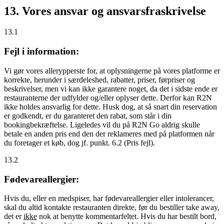
13. Vores ansvar og ansvarsfraskrivelse
13.1
Fejl i information:
Vi gør vores allerypperste for, at oplysningerne på vores platforme er
korrekte, herunder i særdeleshed, rabatter, priser, førpriser og
beskrivelser, men vi kan ikke garantere noget, da det i sidste ende er
restauranterne der udfylder og/eller oplyser dette. Derfor kan R2N
ikke holdes ansvarlig for dette. Husk dog, at så snart din reservation
er godkendt, er du garanteret den rabat, som står i din
bookingbekræftelse. Ligeledes vil du på R2N Go aldrig skulle
betale en anden pris end den der reklameres med på platformen når
du foretager et køb, dog jf. punkt. 6.2 (Pris fejl).
13.2
Fødevareallergier:
Hvis du, eller en medspiser, har fødevareallergier eller intolerancer,
skal du altid kontakte restauranten direkte, før du bestiller take away,
det er
ikke
nok at benytte kommentarfeltet. Hvis du har bestilt bord,