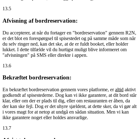
13.5
Afvisning af bordreservation:
Du accepterer, at når du fortager en "bordreservation" gennem R2N,
er det blot en forespørgsel til spisestedet og på samme måde som når
du selv ringer ned, kan det ske, at de er fuldt booket, eller holder
lukket. I dette tilfælde vil du hurtigst muligt blive informeret om
"afvisningen" på SMS eller direkte i appen.
13.6
Bekræftet bordreservation:
En bekræftet bordreservation gennem vores platforme, er
altid
aktivt
godkendt af spisestederne. Dog kan vi ikke garantere, at dit bord står
klar, eller om der er plads til dig, eller om restauranten er åben, da
der kan ske fejl. Dog er det uhyre sjældent, at dette sker, da vi gør alt
i vores magt for at netop at undgå en sådan situation. Men vi kan
ikke garantere noget eller holdes ansvarlige.
13.7