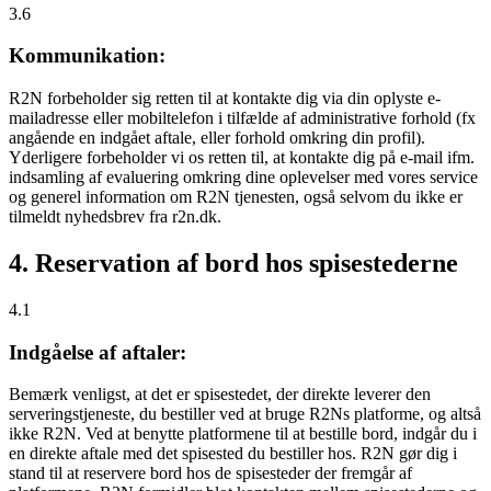
3.6
Kommunikation:
R2N forbeholder sig retten til at kontakte dig via din oplyste e-
mailadresse eller mobiltelefon i tilfælde af administrative forhold (fx
angående en indgået aftale, eller forhold omkring din profil).
Yderligere forbeholder vi os retten til, at kontakte dig på e-mail ifm.
indsamling af evaluering omkring dine oplevelser med vores service
og generel information om R2N tjenesten, også selvom du ikke er
tilmeldt nyhedsbrev fra r2n.dk.
4. Reservation af bord hos spisestederne
4.1
Indgåelse af aftaler:
Bemærk venligst, at det er spisestedet, der direkte leverer den
serveringstjeneste, du bestiller ved at bruge R2Ns platforme, og altså
ikke R2N. Ved at benytte platformene til at bestille bord, indgår du i
en direkte aftale med det spisested du bestiller hos. R2N gør dig i
stand til at reservere bord hos de spisesteder der fremgår af