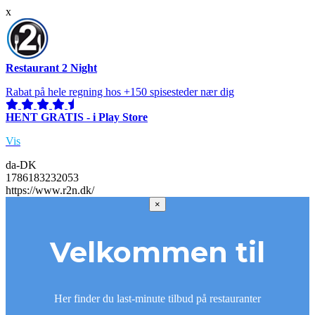
x
Restaurant 2 Night
Rabat på hele regning hos +150 spisesteder nær dig
HENT GRATIS - i Play Store
Vis
da-DK
1786183232053
https://www.r2n.dk/
×
Velkommen til
Her finder du last-minute tilbud på restauranter