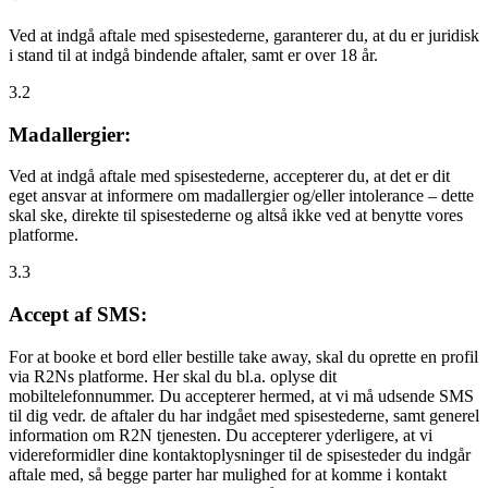
Ved at indgå aftale med spisestederne, garanterer du, at du er juridisk
i stand til at indgå bindende aftaler, samt er over 18 år.
3.2
Madallergier:
Ved at indgå aftale med spisestederne, accepterer du, at det er dit
eget ansvar at informere om madallergier og/eller intolerance – dette
skal ske, direkte til spisestederne og altså ikke ved at benytte vores
platforme.
3.3
Accept af SMS:
For at booke et bord eller bestille take away, skal du oprette en profil
via R2Ns platforme. Her skal du bl.a. oplyse dit
mobiltelefonnummer. Du accepterer hermed, at vi må udsende SMS
til dig vedr. de aftaler du har indgået med spisestederne, samt generel
information om R2N tjenesten. Du accepterer yderligere, at vi
videreformidler dine kontaktoplysninger til de spisesteder du indgår
aftale med, så begge parter har mulighed for at komme i kontakt