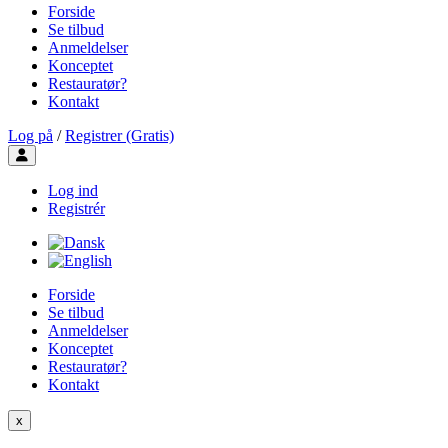
Forside
Se tilbud
Anmeldelser
Konceptet
Restauratør?
Kontakt
Log på
/
Registrer (Gratis)
Toggle user menu
Log ind
Registrér
Forside
Se tilbud
Anmeldelser
Konceptet
Restauratør?
Kontakt
x