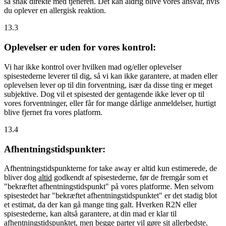
så snak direkte med tjeneren. Det kan aldrig blive vores ansvar, hvis
du oplever en allergisk reaktion.
13.3
Oplevelser er uden for vores kontrol:
Vi har ikke kontrol over hvilken mad og/eller oplevelser
spisestederne leverer til dig, så vi kan ikke garantere, at maden eller
oplevelsen lever op til din forventning, især da disse ting er meget
subjektive. Dog vil et spisested der gentagende ikke lever op til
vores forventninger, eller får for mange dårlige anmeldelser, hurtigt
blive fjernet fra vores platform.
13.4
Afhentningstidspunkter:
Afhentningstidspunkterne for take away er altid kun estimerede, de
bliver dog
altid
godkendt af spisestederne, før de fremgår som et
"bekræftet afhentningstidspunkt" på vores platforme. Men selvom
spisestedet har "bekræftet afhentningstidspunktet" er det stadig blot
et estimat, da der kan gå mange ting galt. Hverken R2N eller
spisestederne, kan altså garantere, at din mad er klar til
afhentningstidspunktet, men begge parter vil gøre sit allerbedste.