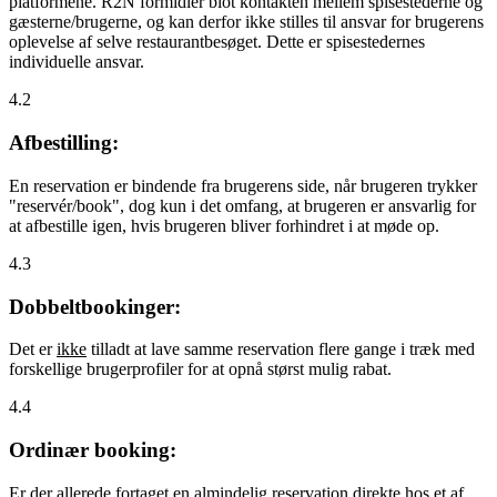
platformene. R2N formidler blot kontakten mellem spisestederne og
gæsterne/brugerne, og kan derfor ikke stilles til ansvar for brugerens
oplevelse af selve restaurantbesøget. Dette er spisestedernes
individuelle ansvar.
4.2
Afbestilling:
En reservation er bindende fra brugerens side, når brugeren trykker
"reservér/book", dog kun i det omfang, at brugeren er ansvarlig for
at afbestille igen, hvis brugeren bliver forhindret i at møde op.
4.3
Dobbeltbookinger:
Det er
ikke
tilladt at lave samme reservation flere gange i træk med
forskellige brugerprofiler for at opnå størst mulig rabat.
4.4
Ordinær booking:
Er der allerede fortaget en almindelig reservation direkte hos et af