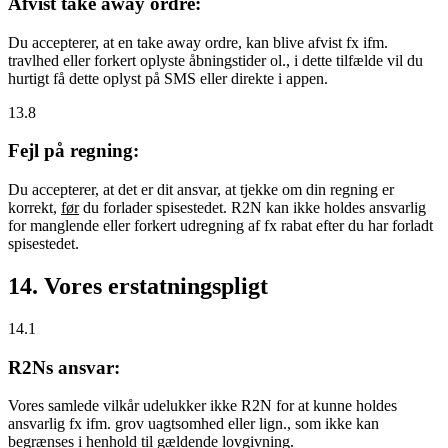
Afvist take away ordre:
Du accepterer, at en take away ordre, kan blive afvist fx ifm.
travlhed eller forkert oplyste åbningstider ol., i dette tilfælde vil du
hurtigt få dette oplyst på SMS eller direkte i appen.
13.8
Fejl på regning:
Du accepterer, at det er dit ansvar, at tjekke om din regning er
korrekt,
før
du forlader spisestedet. R2N kan ikke holdes ansvarlig
for manglende eller forkert udregning af fx rabat efter du har forladt
spisestedet.
14. Vores erstatningspligt
14.1
R2Ns ansvar:
Vores samlede vilkår udelukker ikke R2N for at kunne holdes
ansvarlig fx ifm. grov uagtsomhed eller lign., som ikke kan
begrænses i henhold til gældende lovgivning.