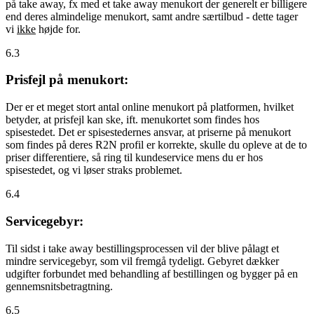
på take away, fx med et take away menukort der generelt er billigere
end deres almindelige menukort, samt andre særtilbud - dette tager
vi
ikke
højde for.
6.3
Prisfejl på menukort:
Der er et meget stort antal online menukort på platformen, hvilket
betyder, at prisfejl kan ske, ift. menukortet som findes hos
spisestedet. Det er spisestedernes ansvar, at priserne på menukort
som findes på deres R2N profil er korrekte, skulle du opleve at de to
priser differentiere, så ring til kundeservice mens du er hos
spisestedet, og vi løser straks problemet.
6.4
Servicegebyr:
Til sidst i take away bestillingsprocessen vil der blive pålagt et
mindre servicegebyr, som vil fremgå tydeligt. Gebyret dækker
udgifter forbundet med behandling af bestillingen og bygger på en
gennemsnitsbetragtning.
6.5