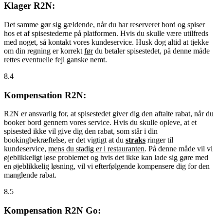
Klager R2N:
Det samme gør sig gældende, når du har reserveret bord og spiser
hos et af spisestederne på platformen. Hvis du skulle være utilfreds
med noget, så kontakt vores kundeservice. Husk dog altid at tjekke
om din regning er korrekt
før
du betaler spisestedet, på denne måde
rettes eventuelle fejl ganske nemt.
8.4
Kompensation R2N:
R2N er ansvarlig for, at spisestedet giver dig den aftalte rabat, når du
booker bord gennem vores service. Hvis du skulle opleve, at et
spisested ikke vil give dig den rabat, som står i din
bookingbekræftelse, er det vigtigt at du
straks
ringer til
kundeservice,
mens du stadig er i restauranten
. På denne måde vil vi
øjeblikkeligt løse problemet og hvis det ikke kan lade sig gøre med
en øjeblikkelig løsning, vil vi efterfølgende kompensere dig for den
manglende rabat.
8.5
Kompensation R2N Go: