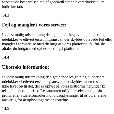
forventede besparelser, tab af goodwill eller ethvert direkte eller
indirekte tab.
14.3
Fejl og mangler i vores service:
I videst mulig udstrækning den gældende lovgivning tillader det,
udelukker vi ethvert erstatningsansvar, der skyldes oplevede fejl eller
mangler i forbindelse med dit brug af vores platforme, fx ifm. de
aftaler du indgår med spisestederne på platformen.
14.4
Ukorrekt information:
I videst mulig udstrækning den gældende lovgivning tillader det,
udelukker vi ethvert erstatningsansvar, der skyldes, at en restaurant
ikke lever op til det, der er oplyst på vores platforme herunder fx
tekst, billeder og priser. Restauranten udfylder selvstændigt sin
profil, eller videreformidler indholdsoplysninger til os og er alene
ansvarlig for at oplysningerne er korrekte.
14.5