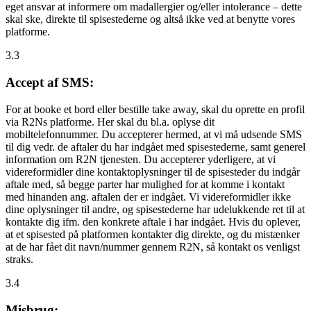
eget ansvar at informere om madallergier og/eller intolerance – dette
skal ske, direkte til spisestederne og altså ikke ved at benytte vores
platforme.
3.3
Accept af SMS:
For at booke et bord eller bestille take away, skal du oprette en profil
via R2Ns platforme. Her skal du bl.a. oplyse dit
mobiltelefonnummer. Du accepterer hermed, at vi må udsende SMS
til dig vedr. de aftaler du har indgået med spisestederne, samt generel
information om R2N tjenesten. Du accepterer yderligere, at vi
videreformidler dine kontaktoplysninger til de spisesteder du indgår
aftale med, så begge parter har mulighed for at komme i kontakt
med hinanden ang. aftalen der er indgået. Vi videreformidler ikke
dine oplysninger til andre, og spisestederne har udelukkende ret til at
kontakte dig ifm. den konkrete aftale i har indgået. Hvis du oplever,
at et spisested på platformen kontakter dig direkte, og du mistænker
at de har fået dit navn/nummer gennem R2N, så kontakt os venligst
straks.
3.4
Misbrug: