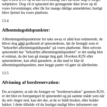
subjektive. Dog vil et spisested der gentagende ikke lever op til
vores forventninger, eller får for mange dårlige anmeldelser, hurtigt
blive fjernet fra vores platform.
13.4
Afhentningstidspunkter:
Afhentningstidspunkterne for take away er altid kun estimerede, de
bliver dog
altid
godkendt af spisestederne, før de fremgår som et
"bekræftet afhentningstidspunkt" på vores platforme. Men selvom
spisestedet har "bekræftet afhentningstidspunktet" er det stadig blot
et estimat, da der kan gå mange ting galt. Hverken R2N eller
spisestederne, kan altså garantere, at din mad er klar til
afhentningstidspunktet, men begge parter vil gøre sit allerbedste.
13.5
Afvisning af bordreservation:
Du accepterer, at når du fortager en "bordreservation" gennem R2N,
er det blot en forespørgsel til spisestedet og på samme måde som når
du selv ringer ned, kan det ske, at de er fuldt booket, eller holder
lukket. I dette tilfælde vil du hurtigst muligt blive informeret om