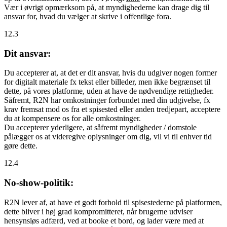
Vær i øvrigt opmærksom på, at myndighederne kan drage dig til
ansvar for, hvad du vælger at skrive i offentlige fora.
12.3
Dit ansvar:
Du accepterer at, at det er dit ansvar, hvis du udgiver nogen former
for digitalt materiale fx tekst eller billeder, men ikke begrænset til
dette, på vores platforme, uden at have de nødvendige rettigheder.
Såfremt, R2N har omkostninger forbundet med din udgivelse, fx
krav fremsat mod os fra et spisested eller anden tredjepart, acceptere
du at kompensere os for alle omkostninger.
Du accepterer yderligere, at såfremt myndigheder / domstole
pålægger os at videregive oplysninger om dig, vil vi til enhver tid
gøre dette.
12.4
No-show-politik:
R2N lever af, at have et godt forhold til spisestederne på platformen,
dette bliver i høj grad kompromitteret, når brugerne udviser
hensynsløs adfærd, ved at booke et bord, og lader være med at