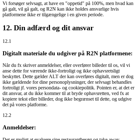
Vi forsøger selvsagt, at have en "oppetid" på 100%, men hvad kan
gå galt, vil gå galt, og R2N kan ikke holdes ansvarlige hvis
platformene ikke er tilgængelige i en given periode.
12. Din adfærd og dit ansvar
12.1
Digitalt materiale du udgiver på R2N platformene:
Når du fx skriver anmeldelser, eller overfører billeder til os, vil vi
anse dette for værende ikke-fortroligt og ikke ophavsretsligt
beskyttet. Dette gælder ALT der kan overføres digitalt, men er dog
ikke gældende for dine personoplysninger, der selvsagt behandles
fortroligt jf. vores persondata- og cookiepolitik. Pointen er, at det er
dit ansvar, at du ikke kommer til at bryde ophavsretten, ved fx at
kopiere tekst eller billeder, dog ikke begrænset til dette, og udgive
det på vores platforme.
12.2
Anmeldelser:
Det er muligt at evaluere sine restaurantbesøg og take away