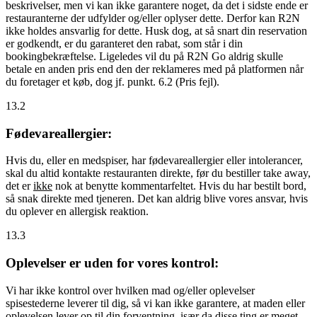
beskrivelser, men vi kan ikke garantere noget, da det i sidste ende er
restauranterne der udfylder og/eller oplyser dette. Derfor kan R2N
ikke holdes ansvarlig for dette. Husk dog, at så snart din reservation
er godkendt, er du garanteret den rabat, som står i din
bookingbekræftelse. Ligeledes vil du på R2N Go aldrig skulle
betale en anden pris end den der reklameres med på platformen når
du foretager et køb, dog jf. punkt. 6.2 (Pris fejl).
13.2
Fødevareallergier:
Hvis du, eller en medspiser, har fødevareallergier eller intolerancer,
skal du altid kontakte restauranten direkte, før du bestiller take away,
det er
ikke
nok at benytte kommentarfeltet. Hvis du har bestilt bord,
så snak direkte med tjeneren. Det kan aldrig blive vores ansvar, hvis
du oplever en allergisk reaktion.
13.3
Oplevelser er uden for vores kontrol:
Vi har ikke kontrol over hvilken mad og/eller oplevelser
spisestederne leverer til dig, så vi kan ikke garantere, at maden eller
oplevelsen lever op til din forventning, især da disse ting er meget