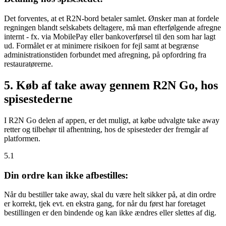
Det forventes, at et R2N-bord betaler samlet. Ønsker man at fordele
regningen blandt selskabets deltagere, må man efterfølgende afregne
internt - fx. via MobilePay eller bankoverførsel til den som har lagt
ud. Formålet er at minimere risikoen for fejl samt at begrænse
administrationstiden forbundet med afregning, på opfordring fra
restauratørerne.
5. Køb af take away gennem R2N Go, hos
spisestederne
I R2N Go delen af appen, er det muligt, at købe udvalgte take away
retter og tilbehør til afhentning, hos de spisesteder der fremgår af
platformen.
5.1
Din ordre kan ikke afbestilles:
Når du bestiller take away, skal du være helt sikker på, at din ordre
er korrekt, tjek evt. en ekstra gang, for når du først har foretaget
bestillingen er den bindende og kan ikke ændres eller slettes af dig.