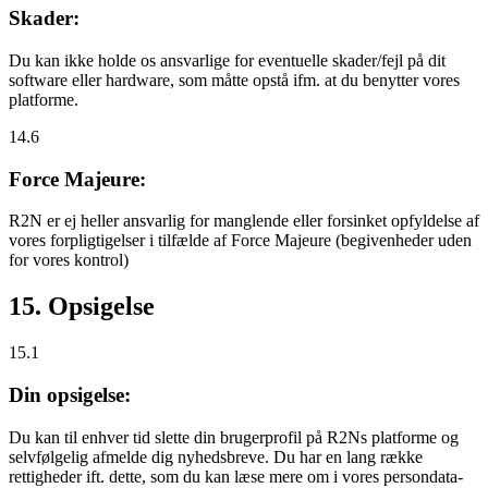
Skader:
Du kan ikke holde os ansvarlige for eventuelle skader/fejl på dit
software eller hardware, som måtte opstå ifm. at du benytter vores
platforme.
14.6
Force Majeure:
R2N er ej heller ansvarlig for manglende eller forsinket opfyldelse af
vores forpligtigelser i tilfælde af Force Majeure (begivenheder uden
for vores kontrol)
15. Opsigelse
15.1
Din opsigelse:
Du kan til enhver tid slette din brugerprofil på R2Ns platforme og
selvfølgelig afmelde dig nyhedsbreve. Du har en lang række
rettigheder ift. dette, som du kan læse mere om i vores persondata-