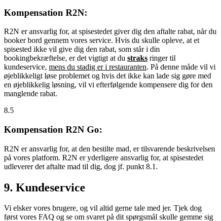
Kompensation R2N:
R2N er ansvarlig for, at spisestedet giver dig den aftalte rabat, når du
booker bord gennem vores service. Hvis du skulle opleve, at et
spisested ikke vil give dig den rabat, som står i din
bookingbekræftelse, er det vigtigt at du
straks
ringer til
kundeservice,
mens du stadig er i restauranten
. På denne måde vil vi
øjeblikkeligt løse problemet og hvis det ikke kan lade sig gøre med
en øjeblikkelig løsning, vil vi efterfølgende kompensere dig for den
manglende rabat.
8.5
Kompensation R2N Go:
R2N er ansvarlig for, at den bestilte mad, er tilsvarende beskrivelsen
på vores platform. R2N er yderligere ansvarlig for, at spisestedet
udleverer det aftalte mad til dig, dog jf. punkt 8.1.
9. Kundeservice
Vi elsker vores brugere, og vil altid gerne tale med jer. Tjek dog
først vores FAQ og se om svaret på dit spørgsmål skulle gemme sig