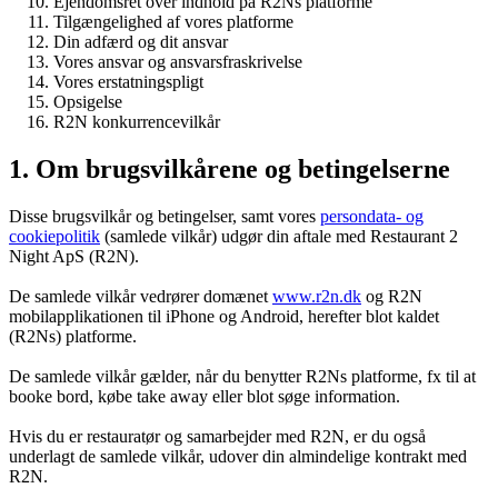
Ejendomsret over indhold på R2Ns platforme
Tilgængelighed af vores platforme
Din adfærd og dit ansvar
Vores ansvar og ansvarsfraskrivelse
Vores erstatningspligt
Opsigelse
R2N konkurrencevilkår
1. Om brugsvilkårene og betingelserne
Disse brugsvilkår og betingelser, samt vores
persondata- og
cookiepolitik
(samlede vilkår) udgør din aftale med Restaurant 2
Night ApS (R2N).
De samlede vilkår vedrører domænet
www.r2n.dk
og R2N
mobilapplikationen til iPhone og Android, herefter blot kaldet
(R2Ns) platforme.
De samlede vilkår gælder, når du benytter R2Ns platforme, fx til at
booke bord, købe take away eller blot søge information.
Hvis du er restauratør og samarbejder med R2N, er du også
underlagt de samlede vilkår, udover din almindelige kontrakt med
R2N.