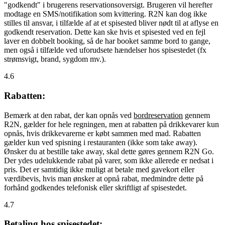
"godkendt" i brugerens reservationsoversigt. Brugeren vil herefter
modtage en SMS/notifikation som kvittering. R2N kan dog ikke
stilles til ansvar, i tilfælde af at et spisested bliver nødt til at aflyse en
godkendt reservation. Dette kan ske hvis et spisested ved en fejl
laver en dobbelt booking, så de har booket samme bord to gange,
men også i tilfælde ved uforudsete hændelser hos spisestedet (fx
strømsvigt, brand, sygdom mv.).
4.6
Rabatten:
Bemærk at den rabat, der kan opnås ved
bordreservation
gennem
R2N, gælder for hele regningen, men at rabatten på drikkevarer kun
opnås, hvis drikkevarerne er købt sammen med mad. Rabatten
gælder kun ved spisning i restauranten (ikke som take away).
Ønsker du at bestille take away, skal dette gøres gennem R2N Go.
Der ydes udelukkende rabat på varer, som ikke allerede er nedsat i
pris. Det er samtidig ikke muligt at betale med gavekort eller
værdibevis, hvis man ønsker at opnå rabat, medmindre dette på
forhånd godkendes telefonisk eller skriftligt af spisestedet.
4.7
Betaling hos spisestedet: