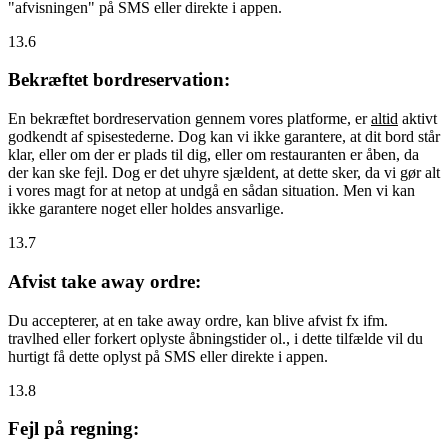
"afvisningen" på SMS eller direkte i appen.
13.6
Bekræftet bordreservation:
En bekræftet bordreservation gennem vores platforme, er
altid
aktivt
godkendt af spisestederne. Dog kan vi ikke garantere, at dit bord står
klar, eller om der er plads til dig, eller om restauranten er åben, da
der kan ske fejl. Dog er det uhyre sjældent, at dette sker, da vi gør alt
i vores magt for at netop at undgå en sådan situation. Men vi kan
ikke garantere noget eller holdes ansvarlige.
13.7
Afvist take away ordre:
Du accepterer, at en take away ordre, kan blive afvist fx ifm.
travlhed eller forkert oplyste åbningstider ol., i dette tilfælde vil du
hurtigt få dette oplyst på SMS eller direkte i appen.
13.8
Fejl på regning: