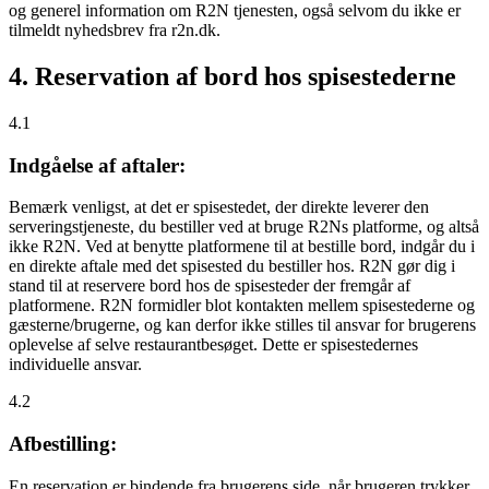
og generel information om R2N tjenesten, også selvom du ikke er
tilmeldt nyhedsbrev fra r2n.dk.
4. Reservation af bord hos spisestederne
4.1
Indgåelse af aftaler:
Bemærk venligst, at det er spisestedet, der direkte leverer den
serveringstjeneste, du bestiller ved at bruge R2Ns platforme, og altså
ikke R2N. Ved at benytte platformene til at bestille bord, indgår du i
en direkte aftale med det spisested du bestiller hos. R2N gør dig i
stand til at reservere bord hos de spisesteder der fremgår af
platformene. R2N formidler blot kontakten mellem spisestederne og
gæsterne/brugerne, og kan derfor ikke stilles til ansvar for brugerens
oplevelse af selve restaurantbesøget. Dette er spisestedernes
individuelle ansvar.
4.2
Afbestilling:
En reservation er bindende fra brugerens side, når brugeren trykker