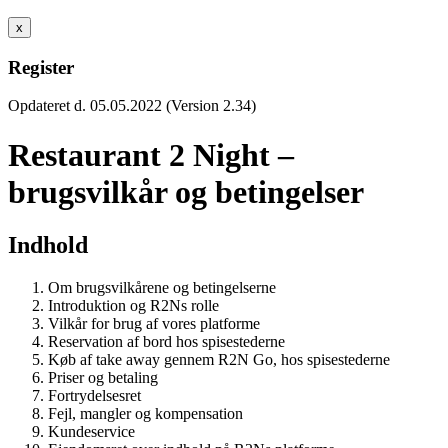
x
Register
Opdateret d. 05.05.2022 (Version 2.34)
Restaurant 2 Night –
brugsvilkår og betingelser
Indhold
Om brugsvilkårene og betingelserne
Introduktion og R2Ns rolle
Vilkår for brug af vores platforme
Reservation af bord hos spisestederne
Køb af take away gennem R2N Go, hos spisestederne
Priser og betaling
Fortrydelsesret
Fejl, mangler og kompensation
Kundeservice