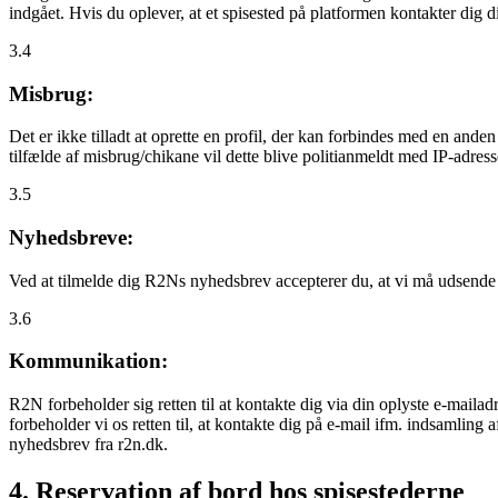
indgået. Hvis du oplever, at et spisested på platformen kontakter dig
3.4
Misbrug:
Det er ikke tilladt at oprette en profil, der kan forbindes med en ande
tilfælde af misbrug/chikane vil dette blive politianmeldt med IP-adress
3.5
Nyhedsbreve:
Ved at tilmelde dig R2Ns nyhedsbrev accepterer du, at vi må udsende
3.6
Kommunikation:
R2N forbeholder sig retten til at kontakte dig via din oplyste e-mailadr
forbeholder vi os retten til, at kontakte dig på e-mail ifm. indsamlin
nyhedsbrev fra r2n.dk.
4. Reservation af bord hos spisestederne