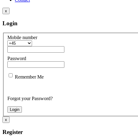
x
Login
Mobile number
Password
Remember Me
Forgot your Password?
x
Register