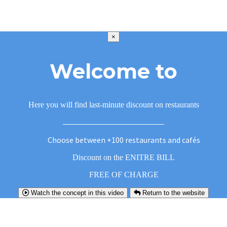
×
Welcome to
Here you will find last-minute discount on restaurants
Choose between +100 restaurants and cafés
Discount on the ENITRE BILL
FREE OF CHARGE
Watch the concept in this video
Return to the website