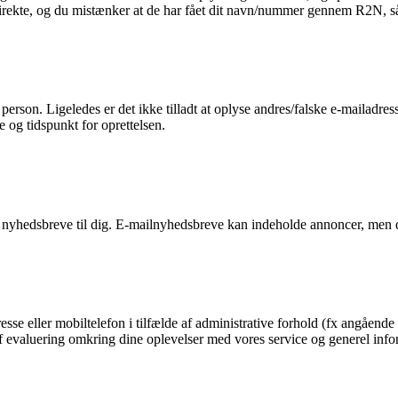
 direkte, og du mistænker at de har fået dit navn/nummer gennem R2N, så 
n person. Ligeledes er det ikke tilladt at oplyse andres/falske e-mailadre
e og tidspunkt for oprettelsen.
 nyhedsbreve til dig. E-mailnyhedsbreve kan indeholde annoncer, men d
esse eller mobiltelefon i tilfælde af administrative forhold (fx angående 
g af evaluering omkring dine oplevelser med vores service og generel in