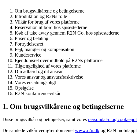
Om brugsvilkårene og betingelserne
Introduktion og R2Ns rolle
Vilkår for brug af vores platforme
Reservation af bord hos spisestederne
Køb af take away gennem R2N Go, hos spisestederne
Priser og betaling
Fortrydelsesret
Fejl, mangler og kompensation
Kundeservice
Ejendomsret over indhold på R2Ns platforme
Tilgængelighed af vores platforme
Din adfærd og dit ansvar
Vores ansvar og ansvarsfraskrivelse
Vores erstatningspligt
Opsigelse
R2N konkurrencevilkår
1. Om brugsvilkårene og betingelserne
Disse brugsvilkår og betingelser, samt vores
persondata- og cookiepoli
De samlede vilkår vedrører domænet
www.r2n.dk
og R2N mobilapplik