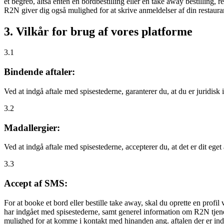
et begreb, altså enten en bordbestilling eller en take away bestilling, r
R2N giver dig også mulighed for at skrive anmeldelser af din restauran
3. Vilkår for brug af vores platforme
3.1
Bindende aftaler:
Ved at indgå aftale med spisestederne, garanterer du, at du er juridisk i
3.2
Madallergier:
Ved at indgå aftale med spisestederne, accepterer du, at det er dit eget
3.3
Accept af SMS:
For at booke et bord eller bestille take away, skal du oprette en prof
har indgået med spisestederne, samt generel information om R2N tjenest
mulighed for at komme i kontakt med hinanden ang. aftalen der er indgå