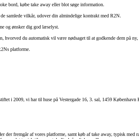
ooke bord, købe take away eller blot søge information.
 de samlede vilkår, udover din almindelige kontrakt med R2N.
rme og ønsker dig god læselyst.
anden, hvorved du automatisk vil være nødsaget til at godkende dem på ny
 R2Ns platforme.
ftet i 2009, vi har til huse på Vestergade 16, 3. sal, 1459 København 
r der fremgår af vores platforme, samt køb af take away, typisk med raba