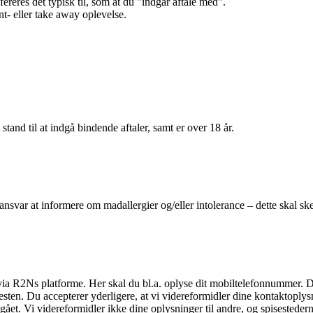
efereres det typisk til, som at du "indgår aftale med".
t- eller take away oplevelse.
 stand til at indgå bindende aftaler, samt er over 18 år.
 ansvar at informere om madallergier og/eller intolerance – dette skal ske
il via R2Ns platforme. Her skal du bl.a. oplyse dit mobiltelefonnummer. 
en. Du accepterer yderligere, at vi videreformidler dine kontaktoplysni
et. Vi videreformidler ikke dine oplysninger til andre, og spisestederne