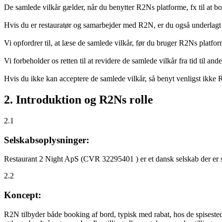
De samlede vilkår gælder, når du benytter R2Ns platforme, fx til at b
Hvis du er restauratør og samarbejder med R2N, er du også underlagt
Vi opfordrer til, at læse de samlede vilkår, før du bruger R2Ns platfo
Vi forbeholder os retten til at revidere de samlede vilkår fra tid til 
Hvis du ikke kan acceptere de samlede vilkår, så benyt venligst ikke
2. Introduktion og R2Ns rolle
2.1
Selskabsoplysninger:
Restaurant 2 Night ApS (CVR 32295401 ) er et dansk selskab der er sti
2.2
Koncept:
R2N tilbyder både booking af bord, typisk med rabat, hos de spisestede