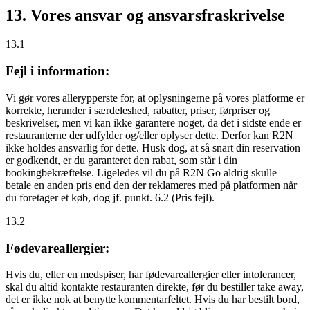
13. Vores ansvar og ansvarsfraskrivelse
13.1
Fejl i information:
Vi gør vores allerypperste for, at oplysningerne på vores platforme er
korrekte, herunder i særdeleshed, rabatter, priser, førpriser og
beskrivelser, men vi kan ikke garantere noget, da det i sidste ende er
restauranterne der udfylder og/eller oplyser dette. Derfor kan R2N
ikke holdes ansvarlig for dette. Husk dog, at så snart din reservation
er godkendt, er du garanteret den rabat, som står i din
bookingbekræftelse. Ligeledes vil du på R2N Go aldrig skulle
betale en anden pris end den der reklameres med på platformen når
du foretager et køb, dog jf. punkt. 6.2 (Pris fejl).
13.2
Fødevareallergier:
Hvis du, eller en medspiser, har fødevareallergier eller intolerancer,
skal du altid kontakte restauranten direkte, før du bestiller take away,
det er
ikke
nok at benytte kommentarfeltet. Hvis du har bestilt bord,