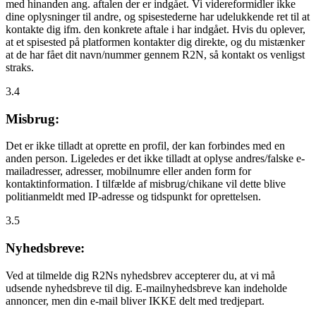
med hinanden ang. aftalen der er indgået. Vi videreformidler ikke
dine oplysninger til andre, og spisestederne har udelukkende ret til at
kontakte dig ifm. den konkrete aftale i har indgået. Hvis du oplever,
at et spisested på platformen kontakter dig direkte, og du mistænker
at de har fået dit navn/nummer gennem R2N, så kontakt os venligst
straks.
3.4
Misbrug:
Det er ikke tilladt at oprette en profil, der kan forbindes med en
anden person. Ligeledes er det ikke tilladt at oplyse andres/falske e-
mailadresser, adresser, mobilnumre eller anden form for
kontaktinformation. I tilfælde af misbrug/chikane vil dette blive
politianmeldt med IP-adresse og tidspunkt for oprettelsen.
3.5
Nyhedsbreve:
Ved at tilmelde dig R2Ns nyhedsbrev accepterer du, at vi må
udsende nyhedsbreve til dig. E-mailnyhedsbreve kan indeholde
annoncer, men din e-mail bliver IKKE delt med tredjepart.