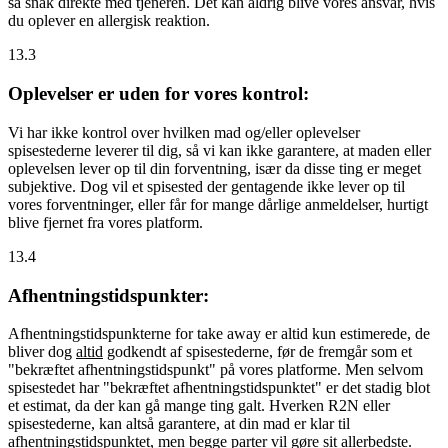
så snak direkte med tjeneren. Det kan aldrig blive vores ansvar, hvis
du oplever en allergisk reaktion.
13.3
Oplevelser er uden for vores kontrol:
Vi har ikke kontrol over hvilken mad og/eller oplevelser
spisestederne leverer til dig, så vi kan ikke garantere, at maden eller
oplevelsen lever op til din forventning, især da disse ting er meget
subjektive. Dog vil et spisested der gentagende ikke lever op til
vores forventninger, eller får for mange dårlige anmeldelser, hurtigt
blive fjernet fra vores platform.
13.4
Afhentningstidspunkter:
Afhentningstidspunkterne for take away er altid kun estimerede, de
bliver dog
altid
godkendt af spisestederne, før de fremgår som et
"bekræftet afhentningstidspunkt" på vores platforme. Men selvom
spisestedet har "bekræftet afhentningstidspunktet" er det stadig blot
et estimat, da der kan gå mange ting galt. Hverken R2N eller
spisestederne, kan altså garantere, at din mad er klar til
afhentningstidspunktet, men begge parter vil gøre sit allerbedste.