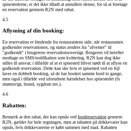
spisestederne, er det ikke tilladt at annullere denne, for så at foretage
en reservation gennem R2N med rabat.
4.5
Aflysning af din booking:
En reservation er bindende fra restaurantens side, når restauranten
godkender reservationen, og status ændres fra "afventer" til
"godkendt" i brugerens reservationsoversigt. Brugeren vil herefter
modtage en SMS/notifikation som kvittering. R2N kan dog ikke
stilles til ansvar, i tilfælde af at et spisested bliver nødt til at aflyse en
godkendt reservation. Dette kan ske hvis et spisested ved en fejl
laver en dobbelt booking, så de har booket samme bord to gange,
men også i tilfælde ved uforudsete hændelser hos spisestedet (fx
strømsvigt, brand, sygdom mv.).
4.6
Rabatten:
Bemærk at den rabat, der kan opnås ved
bordreservation
gennem
R2N, gælder for hele regningen, men at rabatten på drikkevarer kun
opnås, hvis drikkevarerne er købt sammen med mad. Rabatten