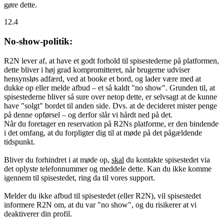
gøre dette.
12.4
No-show-politik:
R2N lever af, at have et godt forhold til spisestederne på platformen,
dette bliver i høj grad kompromitteret, når brugerne udviser
hensynsløs adfærd, ved at booke et bord, og lader være med at
dukke op eller melde afbud – et så kaldt "no show". Grunden til, at
spisestederne bliver så sure over netop dette, er selvsagt at de kunne
have "solgt" bordet til anden side. Dvs. at de decideret mister penge
på denne opførsel – og derfor slår vi hårdt ned på det.
Når du foretager en reservation på R2Ns platforme, er den bindende
i det omfang, at du forpligter dig til at møde på det pågældende
tidspunkt.
Bliver du forhindret i at møde op,
skal
du kontakte spisestedet via
det oplyste telefonnummer og meddele dette. Kan du ikke komme
igennem til spisestedet, ring da til vores support.
Melder du ikke afbud til spisestedet (eller R2N), vil spisestedet
informere R2N om, at du var "no show", og du risikerer at vi
deaktiverer din profil.