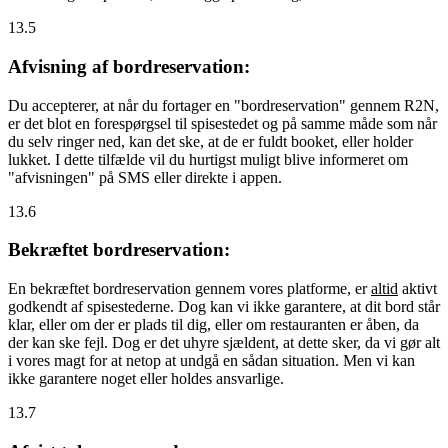
13.5
Afvisning af bordreservation:
Du accepterer, at når du fortager en "bordreservation" gennem R2N,
er det blot en forespørgsel til spisestedet og på samme måde som når
du selv ringer ned, kan det ske, at de er fuldt booket, eller holder
lukket. I dette tilfælde vil du hurtigst muligt blive informeret om
"afvisningen" på SMS eller direkte i appen.
13.6
Bekræftet bordreservation:
En bekræftet bordreservation gennem vores platforme, er
altid
aktivt
godkendt af spisestederne. Dog kan vi ikke garantere, at dit bord står
klar, eller om der er plads til dig, eller om restauranten er åben, da
der kan ske fejl. Dog er det uhyre sjældent, at dette sker, da vi gør alt
i vores magt for at netop at undgå en sådan situation. Men vi kan
ikke garantere noget eller holdes ansvarlige.
13.7