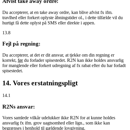
Afvist take away ordre:
Du accepterer, at en take away ordre, kan blive afvist fx ifm.
travlhed eller forkert oplyste åbningstider ol., i dette tilfælde vil du
hurtigt få dette oplyst på SMS eller direkte i appen.
13.8
Fejl på regning:
Du accepterer, at det er dit ansvar, at tjekke om din regning er
korrekt,
før
du forlader spisestedet. R2N kan ikke holdes ansvarlig
for manglende eller forkert udregning af fx rabat efter du har forladt
spisestedet.
14. Vores erstatningspligt
14.1
R2Ns ansvar:
Vores samlede vilkår udelukker ikke R2N for at kunne holdes
ansvarlig fx ifm. grov uagtsomhed eller lign., som ikke kan
begrænses i henhold til gældende lovgivning.