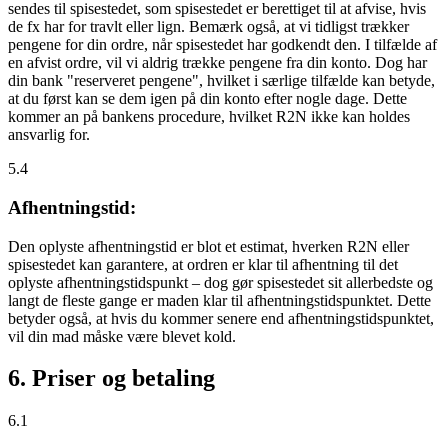
sendes til spisestedet, som spisestedet er berettiget til at afvise, hvis
de fx har for travlt eller lign. Bemærk også, at vi tidligst trækker
pengene for din ordre, når spisestedet har godkendt den. I tilfælde af
en afvist ordre, vil vi aldrig trække pengene fra din konto. Dog har
din bank "reserveret pengene", hvilket i særlige tilfælde kan betyde,
at du først kan se dem igen på din konto efter nogle dage. Dette
kommer an på bankens procedure, hvilket R2N ikke kan holdes
ansvarlig for.
5.4
Afhentningstid:
Den oplyste afhentningstid er blot et estimat, hverken R2N eller
spisestedet kan garantere, at ordren er klar til afhentning til det
oplyste afhentningstidspunkt – dog gør spisestedet sit allerbedste og
langt de fleste gange er maden klar til afhentningstidspunktet. Dette
betyder også, at hvis du kommer senere end afhentningstidspunktet,
vil din mad måske være blevet kold.
6. Priser og betaling
6.1