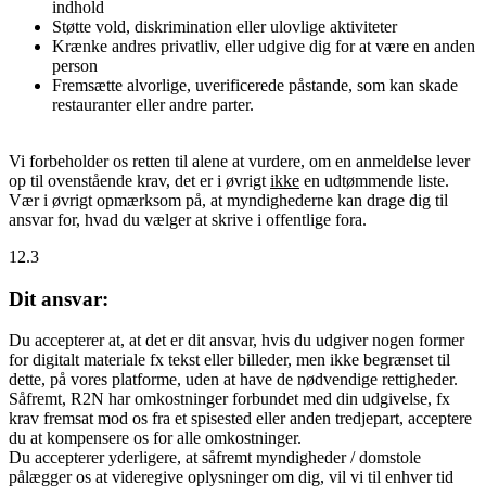
indhold
Støtte vold, diskrimination eller ulovlige aktiviteter
Krænke andres privatliv, eller udgive dig for at være en anden
person
Fremsætte alvorlige, uverificerede påstande, som kan skade
restauranter eller andre parter.
Vi forbeholder os retten til alene at vurdere, om en anmeldelse lever
op til ovenstående krav, det er i øvrigt
ikke
en udtømmende liste.
Vær i øvrigt opmærksom på, at myndighederne kan drage dig til
ansvar for, hvad du vælger at skrive i offentlige fora.
12.3
Dit ansvar:
Du accepterer at, at det er dit ansvar, hvis du udgiver nogen former
for digitalt materiale fx tekst eller billeder, men ikke begrænset til
dette, på vores platforme, uden at have de nødvendige rettigheder.
Såfremt, R2N har omkostninger forbundet med din udgivelse, fx
krav fremsat mod os fra et spisested eller anden tredjepart, acceptere
du at kompensere os for alle omkostninger.
Du accepterer yderligere, at såfremt myndigheder / domstole
pålægger os at videregive oplysninger om dig, vil vi til enhver tid