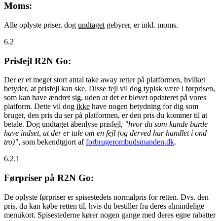
Moms:
Alle oplyste priser, dog
undtaget
gebyrer, er inkl. moms.
6.2
Prisfejl R2N Go:
Der er et meget stort antal take away retter på platformen, hvilket
betyder, at prisfejl kan ske. Disse fejl vil dog typisk være i førprisen,
som kan have ændret sig, uden at det er blevet opdateret på vores
platform. Dette vil dog
ikke
have nogen betydning for dig som
bruger, den pris du ser på platformen, er den pris du kommer til at
betale. Dog undtaget åbenlyse prisfejl,
"hvor du som kunde burde
have indset, at der er tale om en fejl (og derved har handlet i ond
tro)"
, som bekendtgjort af
forbrugerombudsmanden.dk
.
6.2.1
Førpriser på R2N Go:
De oplyste førpriser er spisestedets normalpris for retten. Dvs. den
pris, du kan købe retten til, hvis du bestiller fra deres almindelige
menukort. Spisestederne kører nogen gange med deres egne rabatter