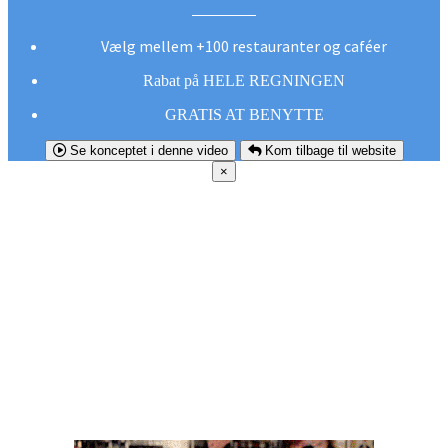
Vælg mellem +100 restauranter og caféer
Rabat på HELE REGNINGEN
GRATIS AT BENYTTE
Se konceptet i denne video
Kom tilbage til website
×
FØR DU
SMUTTER!
Hent vores gratis app og undgå at gå glip af et
godt tilbud næste gang sulten melder sig.