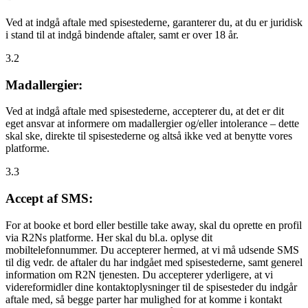
Ved at indgå aftale med spisestederne, garanterer du, at du er juridisk
i stand til at indgå bindende aftaler, samt er over 18 år.
3.2
Madallergier:
Ved at indgå aftale med spisestederne, accepterer du, at det er dit
eget ansvar at informere om madallergier og/eller intolerance – dette
skal ske, direkte til spisestederne og altså ikke ved at benytte vores
platforme.
3.3
Accept af SMS:
For at booke et bord eller bestille take away, skal du oprette en profil
via R2Ns platforme. Her skal du bl.a. oplyse dit
mobiltelefonnummer. Du accepterer hermed, at vi må udsende SMS
til dig vedr. de aftaler du har indgået med spisestederne, samt generel
information om R2N tjenesten. Du accepterer yderligere, at vi
videreformidler dine kontaktoplysninger til de spisesteder du indgår
aftale med, så begge parter har mulighed for at komme i kontakt