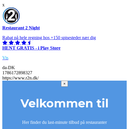
x
Restaurant 2 Night
Rabat på hele regning hos +150 spisesteder nær dig
HENT GRATIS - i Play Store
Vis
da-DK
1786172898327
https://www.r2n.dk/
×
Velkommen til
Her finder du last-minute tilbud på restauranter