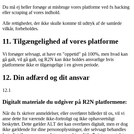
Du må ej heller forsøge at misbruge vores platforme ved fx hacking
eller scraping af vores indhold.
Alle rettigheder, der ikke skulle komme til udtryk af de samlede
vilkår, forbeholdes.
11. Tilgængelighed af vores platforme
Vi forsøger selvsagt, at have en "oppetid" på 100%, men hvad kan
gå galt, vil gå galt, og R2N kan ikke holdes ansvarlige hvis
platformene ikke er tilgængelige i en given periode.
12. Din adfærd og dit ansvar
12.1
Digitalt materiale du udgiver på R2N platformene:
Når du fx skriver anmeldelser, eller overfører billeder til os, vil vi
anse dette for værende ikke-fortroligt og ikke ophavsretsligt
beskyttet. Dette gælder ALT der kan overføres digitalt, men er dog
ikke gældende for dine personoplysninger, der selvsagt behandles