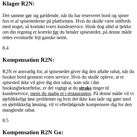
Klager R2N:
Det samme gør sig gældende, når du har reserveret bord og spiser
hos et af spisestederne på platformen. Hvis du skulle være utilfreds
med noget, så kontakt vores kundeservice. Husk dog altid at tjekke
om din regning er korrekt
før
du betaler spisestedet, på denne måde
rettes eventuelle fejl ganske nemt.
8.4
Kompensation R2N:
R2N er ansvarlig for, at spisestedet giver dig den aftalte rabat, når du
booker bord gennem vores service. Hvis du skulle opleve, at et
spisested ikke vil give dig den rabat, som står i din
bookingbekræftelse, er det vigtigt at du
straks
ringer til
kundeservice,
mens du stadig er i restauranten
. På denne måde vil vi
øjeblikkeligt løse problemet og hvis det ikke kan lade sig gøre med
en øjeblikkelig løsning, vil vi efterfølgende kompensere dig for den
manglende rabat.
8.5
Kompensation R2N Go: