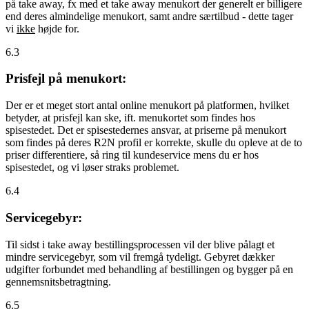
på take away, fx med et take away menukort der generelt er billigere
end deres almindelige menukort, samt andre særtilbud - dette tager
vi
ikke
højde for.
6.3
Prisfejl på menukort:
Der er et meget stort antal online menukort på platformen, hvilket
betyder, at prisfejl kan ske, ift. menukortet som findes hos
spisestedet. Det er spisestedernes ansvar, at priserne på menukort
som findes på deres R2N profil er korrekte, skulle du opleve at de to
priser differentiere, så ring til kundeservice mens du er hos
spisestedet, og vi løser straks problemet.
6.4
Servicegebyr:
Til sidst i take away bestillingsprocessen vil der blive pålagt et
mindre servicegebyr, som vil fremgå tydeligt. Gebyret dækker
udgifter forbundet med behandling af bestillingen og bygger på en
gennemsnitsbetragtning.
6.5