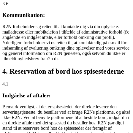
3.6
Kommunikation:
R2N forbeholder sig retten til at kontakte dig via din oplyste e-
mailadresse eller mobiltelefon i tilfælde af administrative forhold (fx
angående en indgået aftale, eller forhold omkring din profil).
Yderligere forbeholder vi os retten til, at kontakte dig på e-mail ifm.
indsamling af evaluering omkring dine oplevelser med vores service
og generel information om R2N tjenesten, også selvom du ikke er
tilmeldt nyhedsbrev fra r2n.dk.
4. Reservation af bord hos spisestederne
4.1
Indgåelse af aftaler:
Bemærk venligst, at det er spisestedet, der direkte leverer den
serveringstjeneste, du bestiller ved at bruge R2Ns platforme, og altså
ikke R2N. Ved at benytte platformene til at bestille bord, indgår du i
en direkte aftale med det spisested du bestiller hos. R2N gør dig i
stand til at reservere bord hos de spisesteder der fremgår af