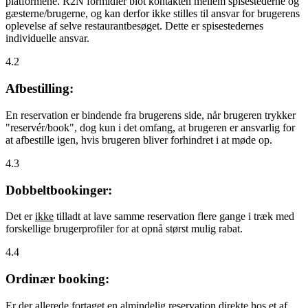
platformene. R2N formidler blot kontakten mellem spisestederne og
gæsterne/brugerne, og kan derfor ikke stilles til ansvar for brugerens
oplevelse af selve restaurantbesøget. Dette er spisestedernes
individuelle ansvar.
4.2
Afbestilling:
En reservation er bindende fra brugerens side, når brugeren trykker
"reservér/book", dog kun i det omfang, at brugeren er ansvarlig for
at afbestille igen, hvis brugeren bliver forhindret i at møde op.
4.3
Dobbeltbookinger:
Det er
ikke
tilladt at lave samme reservation flere gange i træk med
forskellige brugerprofiler for at opnå størst mulig rabat.
4.4
Ordinær booking:
Er der allerede fortaget en almindelig reservation direkte hos et af