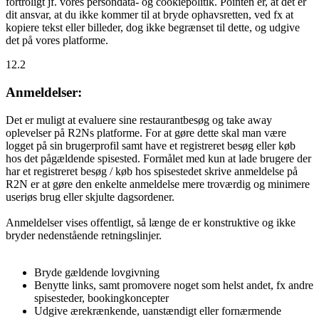
fortroligt jf. vores persondata- og cookiepolitik. Pointen er, at det er
dit ansvar, at du ikke kommer til at bryde ophavsretten, ved fx at
kopiere tekst eller billeder, dog ikke begrænset til dette, og udgive
det på vores platforme.
12.2
Anmeldelser:
Det er muligt at evaluere sine restaurantbesøg og take away
oplevelser på R2Ns platforme. For at gøre dette skal man være
logget på sin brugerprofil samt have et registreret besøg eller køb
hos det pågældende spisested. Formålet med kun at lade brugere der
har et registreret besøg / køb hos spisestedet skrive anmeldelse på
R2N er at gøre den enkelte anmeldelse mere troværdig og minimere
useriøs brug eller skjulte dagsordener.
Anmeldelser vises offentligt, så længe de er konstruktive og ikke
bryder nedenstående retningslinjer.
Bryde gældende lovgivning
Benytte links, samt promovere noget som helst andet, fx andre
spisesteder, bookingkoncepter
Udgive ærekrænkende, uanstændigt eller fornærmende