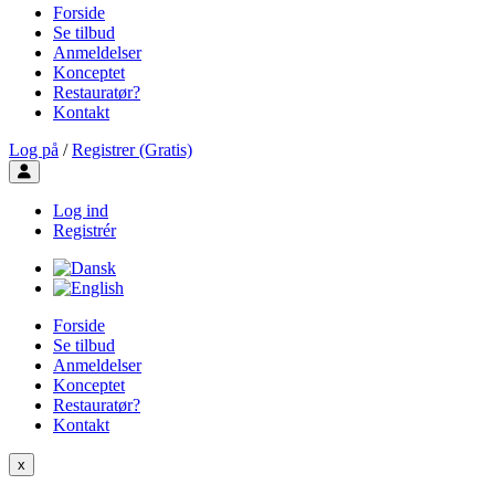
Forside
Se tilbud
Anmeldelser
Konceptet
Restauratør?
Kontakt
Log på
/
Registrer (Gratis)
Toggle user menu
Log ind
Registrér
Forside
Se tilbud
Anmeldelser
Konceptet
Restauratør?
Kontakt
x