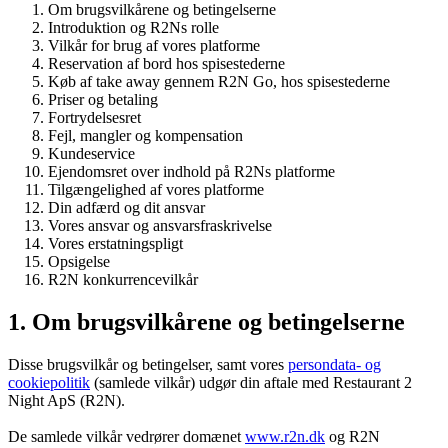
Om brugsvilkårene og betingelserne
Introduktion og R2Ns rolle
Vilkår for brug af vores platforme
Reservation af bord hos spisestederne
Køb af take away gennem R2N Go, hos spisestederne
Priser og betaling
Fortrydelsesret
Fejl, mangler og kompensation
Kundeservice
Ejendomsret over indhold på R2Ns platforme
Tilgængelighed af vores platforme
Din adfærd og dit ansvar
Vores ansvar og ansvarsfraskrivelse
Vores erstatningspligt
Opsigelse
R2N konkurrencevilkår
1. Om brugsvilkårene og betingelserne
Disse brugsvilkår og betingelser, samt vores
persondata- og
cookiepolitik
(samlede vilkår) udgør din aftale med Restaurant 2
Night ApS (R2N).
De samlede vilkår vedrører domænet
www.r2n.dk
og R2N