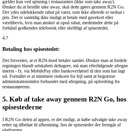
gælder kun ved spisning i restauranten (ikke som take away).
Ønsker du at bestille take away, skal dette gøres gennem R2N Go.
Der ydes udelukkende rabat på varer, som ikke allerede er nedsat i
pris. Det er samtidig ikke muligt at betale med gavekort eller
værdibevis, hvis man ønsker at opnå rabat, medmindre dette på
forhånd godkendes telefonisk eller skriftligt af spisestedet.
4.7
Betaling hos spisestedet:
Det forventes, at et R2N-bord betaler samlet. Ønsker man at fordele
regningen blandt selskabets deltagere, må man efterfølgende afregne
internt - fx. via MobilePay eller bankoverførsel til den som har lagt
ud. Formålet er at minimere risikoen for fejl samt at begrænse
administrationstiden forbundet med afregning, på opfordring fra
restauratørerne.
5. Køb af take away gennem R2N Go, hos
spisestederne
I R2N Go delen af appen, er det muligt, at købe udvalgte take away
retter og tilbehør til afhentning, hos de spisesteder der fremgår af
platformen.