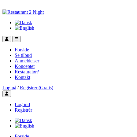
Forside
Se tilbud
Anmeldelser
Konceptet
Restauratør?
Kontakt
Log på
/
Registrer (Gratis)
Toggle user menu
Log ind
Registrér
Forside