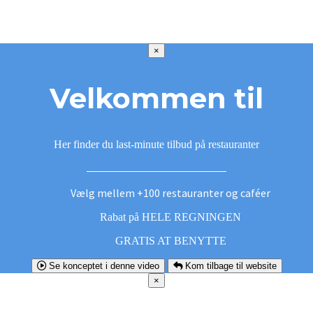
×
Velkommen til
Her finder du last-minute tilbud på restauranter
Vælg mellem +100 restauranter og caféer
Rabat på HELE REGNINGEN
GRATIS AT BENYTTE
Se konceptet i denne video
Kom tilbage til website
×