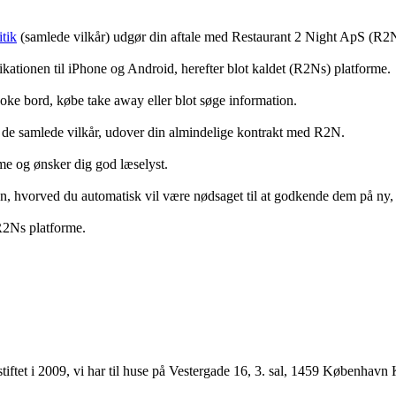
tik
(samlede vilkår) udgør din aftale med Restaurant 2 Night ApS (R2
ationen til iPhone og Android, herefter blot kaldet (R2Ns) platforme.
ooke bord, købe take away eller blot søge information.
 de samlede vilkår, udover din almindelige kontrakt med R2N.
rme og ønsker dig god læselyst.
anden, hvorved du automatisk vil være nødsaget til at godkende dem på ny
 R2Ns platforme.
ftet i 2009, vi har til huse på Vestergade 16, 3. sal, 1459 København 