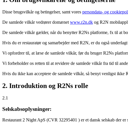
Disse brugsvilkår og betingelser, samt vores
persondata- og cookiepoli
De samlede vilkår vedrører domænet
www.r2n.dk
og R2N mobilapplik
De samlede vilkår gælder, når du benytter R2Ns platforme, fx til at b
Hvis du er restauratør og samarbejder med R2N, er du også underlagt
Vi opfordrer til, at læse de samlede vilkår, før du bruger R2Ns platfo
Vi forbeholder os retten til at revidere de samlede vilkår fra tid til 
Hvis du ikke kan acceptere de samlede vilkår, så benyt venligst ikke
2. Introduktion og R2Ns rolle
2.1
Selskabsoplysninger:
Restaurant 2 Night ApS (CVR 32295401 ) er et dansk selskab der er sti