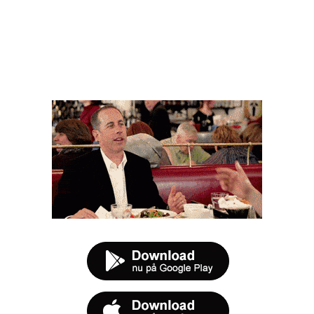
FØR DU SMUTTER
t tilbud næste gang sulten melder sig.