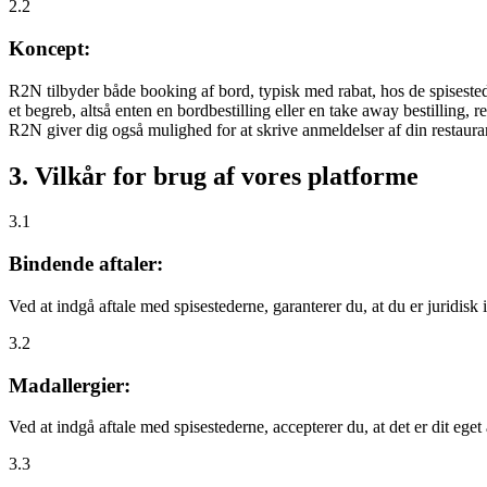
2.2
Koncept:
R2N tilbyder både booking af bord, typisk med rabat, hos de spisestede
et begreb, altså enten en bordbestilling eller en take away bestilling, r
R2N giver dig også mulighed for at skrive anmeldelser af din restauran
3. Vilkår for brug af vores platforme
3.1
Bindende aftaler:
Ved at indgå aftale med spisestederne, garanterer du, at du er juridisk i
3.2
Madallergier:
Ved at indgå aftale med spisestederne, accepterer du, at det er dit eget
3.3