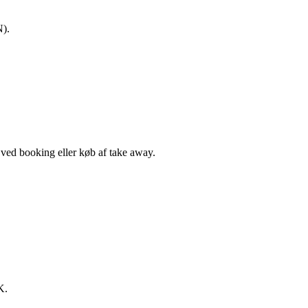
N).
, ved booking eller køb af take away.
K.