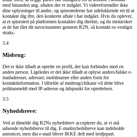
med hinanden ang. aftalen der er indgået. Vi videreformidler ikke
dine oplysninger til andre, og spisestederne har udelukkende ret til at
kontakte dig ifm. den konkrete aftale i har indgået. Hvis du oplever,
at et spisested på platformen kontakter dig direkte, og du mistænker
at de har fået dit navn/nummer gennem R2N, så kontakt os venligst
straks.
3.4
Misbrug:
Det er ikke tilladt at oprette en profil, der kan forbindes med en
anden person. Ligeledes er det ikke tilladt at oplyse andres/falske e-
mailadresser, adresser, mobilnumre eller anden form for
kontaktinformation. I tilfælde af misbrug/chikane vil dette blive
politianmeldt med IP-adresse og tidspunkt for oprettelsen.
3.5
Nyhedsbreve:
Ved at tilmelde dig R2Ns nyhedsbrev accepterer du, at vi må
udsende nyhedsbreve til dig. E-mailnyhedsbreve kan indeholde
annoncer, men din e-mail bliver IKKE delt med tredjepart.