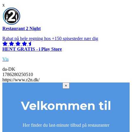
x
Restaurant 2 Night
Rabat på hele regning hos +150 spisesteder nær dig
HENT GRATIS - i Play Store
Vis
da-DK
1786280250510
https://www.r2n.dk/
×
Velkommen til
Her finder du last-minute tilbud på restauranter