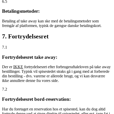
6.5
Betalingsmetoder:
Betaling af take away kan ske med de betalingsmetoder som
fremgår af platformen, typisk de gængse danske betalingskort.
7. Fortrydelsesret
7.1
Fortrydelsesret take away:
Der er
IKKE
fortrydelsesret efter forbrugeraftaleloven på take away
bestillinger. Typisk vil spisestedet straks gå i gang med at forberede
din bestilling - dvs. varerne er allerede brugt, og vi kan desværre
ikke annullere denne fra vores side.
7.2
Fortrydelsesret bord-reservation:
Har du foretaget en reservation hos et spisested, kan du dog altid
fortryde denne ved at ringe direkte til spisestedet, eller evt. tage fat i