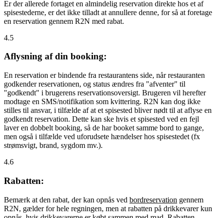
Er der allerede fortaget en almindelig reservation direkte hos et af
spisestederne, er det ikke tilladt at annullere denne, for så at foretage
en reservation gennem R2N med rabat.
4.5
Aflysning af din booking:
En reservation er bindende fra restaurantens side, når restauranten
godkender reservationen, og status ændres fra "afventer" til
"godkendt" i brugerens reservationsoversigt. Brugeren vil herefter
modtage en SMS/notifikation som kvittering. R2N kan dog ikke
stilles til ansvar, i tilfælde af at et spisested bliver nødt til at aflyse en
godkendt reservation. Dette kan ske hvis et spisested ved en fejl
laver en dobbelt booking, så de har booket samme bord to gange,
men også i tilfælde ved uforudsete hændelser hos spisestedet (fx
strømsvigt, brand, sygdom mv.).
4.6
Rabatten:
Bemærk at den rabat, der kan opnås ved
bordreservation
gennem
R2N, gælder for hele regningen, men at rabatten på drikkevarer kun
opnås, hvis drikkevarerne er købt sammen med mad. Rabatten