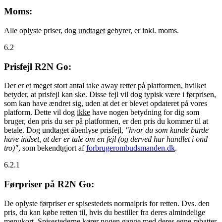
Moms:
Alle oplyste priser, dog
undtaget
gebyrer, er inkl. moms.
6.2
Prisfejl R2N Go:
Der er et meget stort antal take away retter på platformen, hvilket
betyder, at prisfejl kan ske. Disse fejl vil dog typisk være i førprisen,
som kan have ændret sig, uden at det er blevet opdateret på vores
platform. Dette vil dog
ikke
have nogen betydning for dig som
bruger, den pris du ser på platformen, er den pris du kommer til at
betale. Dog undtaget åbenlyse prisfejl,
"hvor du som kunde burde
have indset, at der er tale om en fejl (og derved har handlet i ond
tro)"
, som bekendtgjort af
forbrugerombudsmanden.dk
.
6.2.1
Førpriser på R2N Go:
De oplyste førpriser er spisestedets normalpris for retten. Dvs. den
pris, du kan købe retten til, hvis du bestiller fra deres almindelige
menukort. Spisestederne kører nogen gange med deres egne rabatter