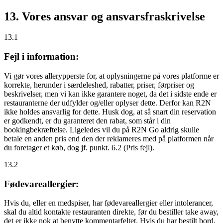
13. Vores ansvar og ansvarsfraskrivelse
13.1
Fejl i information:
Vi gør vores allerypperste for, at oplysningerne på vores platforme er
korrekte, herunder i særdeleshed, rabatter, priser, førpriser og
beskrivelser, men vi kan ikke garantere noget, da det i sidste ende er
restauranterne der udfylder og/eller oplyser dette. Derfor kan R2N
ikke holdes ansvarlig for dette. Husk dog, at så snart din reservation
er godkendt, er du garanteret den rabat, som står i din
bookingbekræftelse. Ligeledes vil du på R2N Go aldrig skulle
betale en anden pris end den der reklameres med på platformen når
du foretager et køb, dog jf. punkt. 6.2 (Pris fejl).
13.2
Fødevareallergier:
Hvis du, eller en medspiser, har fødevareallergier eller intolerancer,
skal du altid kontakte restauranten direkte, før du bestiller take away,
det er
ikke
nok at benytte kommentarfeltet. Hvis du har bestilt bord,