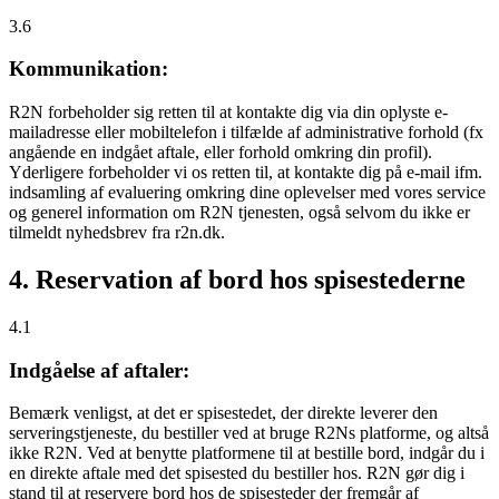
3.6
Kommunikation:
R2N forbeholder sig retten til at kontakte dig via din oplyste e-
mailadresse eller mobiltelefon i tilfælde af administrative forhold (fx
angående en indgået aftale, eller forhold omkring din profil).
Yderligere forbeholder vi os retten til, at kontakte dig på e-mail ifm.
indsamling af evaluering omkring dine oplevelser med vores service
og generel information om R2N tjenesten, også selvom du ikke er
tilmeldt nyhedsbrev fra r2n.dk.
4. Reservation af bord hos spisestederne
4.1
Indgåelse af aftaler:
Bemærk venligst, at det er spisestedet, der direkte leverer den
serveringstjeneste, du bestiller ved at bruge R2Ns platforme, og altså
ikke R2N. Ved at benytte platformene til at bestille bord, indgår du i
en direkte aftale med det spisested du bestiller hos. R2N gør dig i
stand til at reservere bord hos de spisesteder der fremgår af