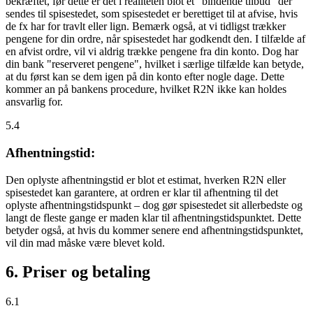
bekræftet, før dette er det i realiteten blot et "bindende tilbud" der
sendes til spisestedet, som spisestedet er berettiget til at afvise, hvis
de fx har for travlt eller lign. Bemærk også, at vi tidligst trækker
pengene for din ordre, når spisestedet har godkendt den. I tilfælde af
en afvist ordre, vil vi aldrig trække pengene fra din konto. Dog har
din bank "reserveret pengene", hvilket i særlige tilfælde kan betyde,
at du først kan se dem igen på din konto efter nogle dage. Dette
kommer an på bankens procedure, hvilket R2N ikke kan holdes
ansvarlig for.
5.4
Afhentningstid:
Den oplyste afhentningstid er blot et estimat, hverken R2N eller
spisestedet kan garantere, at ordren er klar til afhentning til det
oplyste afhentningstidspunkt – dog gør spisestedet sit allerbedste og
langt de fleste gange er maden klar til afhentningstidspunktet. Dette
betyder også, at hvis du kommer senere end afhentningstidspunktet,
vil din mad måske være blevet kold.
6. Priser og betaling
6.1