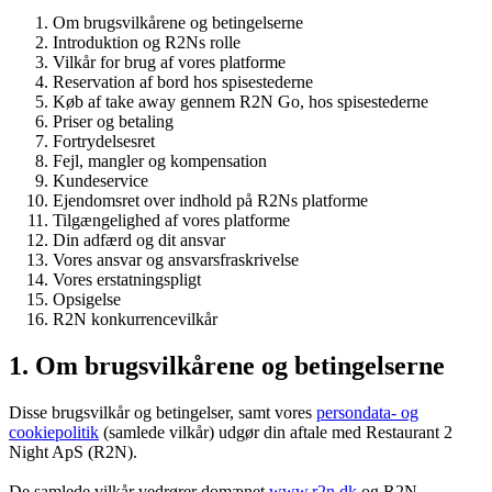
Om brugsvilkårene og betingelserne
Introduktion og R2Ns rolle
Vilkår for brug af vores platforme
Reservation af bord hos spisestederne
Køb af take away gennem R2N Go, hos spisestederne
Priser og betaling
Fortrydelsesret
Fejl, mangler og kompensation
Kundeservice
Ejendomsret over indhold på R2Ns platforme
Tilgængelighed af vores platforme
Din adfærd og dit ansvar
Vores ansvar og ansvarsfraskrivelse
Vores erstatningspligt
Opsigelse
R2N konkurrencevilkår
1. Om brugsvilkårene og betingelserne
Disse brugsvilkår og betingelser, samt vores
persondata- og
cookiepolitik
(samlede vilkår) udgør din aftale med Restaurant 2
Night ApS (R2N).
De samlede vilkår vedrører domænet
www.r2n.dk
og R2N