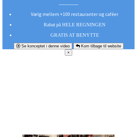
Vælg mellem +100 restauranter og caféer
Rabat på HELE REGNINGEN
GRATIS AT BENYTTE
Se konceptet i denne video
Kom tilbage til website
×
FØR DU
SMUTTER!
Hent vores gratis app og undgå at gå glip af et
godt tilbud næste gang sulten melder sig.