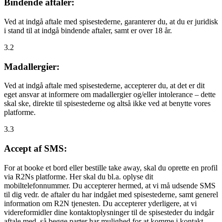
Bindende aftaler:
Ved at indgå aftale med spisestederne, garanterer du, at du er juridisk
i stand til at indgå bindende aftaler, samt er over 18 år.
3.2
Madallergier:
Ved at indgå aftale med spisestederne, accepterer du, at det er dit
eget ansvar at informere om madallergier og/eller intolerance – dette
skal ske, direkte til spisestederne og altså ikke ved at benytte vores
platforme.
3.3
Accept af SMS:
For at booke et bord eller bestille take away, skal du oprette en profil
via R2Ns platforme. Her skal du bl.a. oplyse dit
mobiltelefonnummer. Du accepterer hermed, at vi må udsende SMS
til dig vedr. de aftaler du har indgået med spisestederne, samt generel
information om R2N tjenesten. Du accepterer yderligere, at vi
videreformidler dine kontaktoplysninger til de spisesteder du indgår
aftale med, så begge parter har mulighed for at komme i kontakt