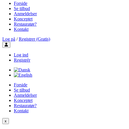
Forside
Se tilbud
Anmeldelser
Konceptet
Restauratør?
Kontakt
Log på
/
Registrer (Gratis)
Toggle user menu
Log ind
Registrér
Forside
Se tilbud
Anmeldelser
Konceptet
Restauratør?
Kontakt
x