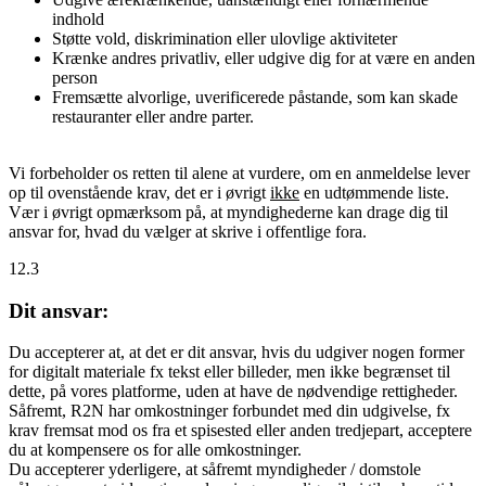
indhold
Støtte vold, diskrimination eller ulovlige aktiviteter
Krænke andres privatliv, eller udgive dig for at være en anden
person
Fremsætte alvorlige, uverificerede påstande, som kan skade
restauranter eller andre parter.
Vi forbeholder os retten til alene at vurdere, om en anmeldelse lever
op til ovenstående krav, det er i øvrigt
ikke
en udtømmende liste.
Vær i øvrigt opmærksom på, at myndighederne kan drage dig til
ansvar for, hvad du vælger at skrive i offentlige fora.
12.3
Dit ansvar:
Du accepterer at, at det er dit ansvar, hvis du udgiver nogen former
for digitalt materiale fx tekst eller billeder, men ikke begrænset til
dette, på vores platforme, uden at have de nødvendige rettigheder.
Såfremt, R2N har omkostninger forbundet med din udgivelse, fx
krav fremsat mod os fra et spisested eller anden tredjepart, acceptere
du at kompensere os for alle omkostninger.
Du accepterer yderligere, at såfremt myndigheder / domstole