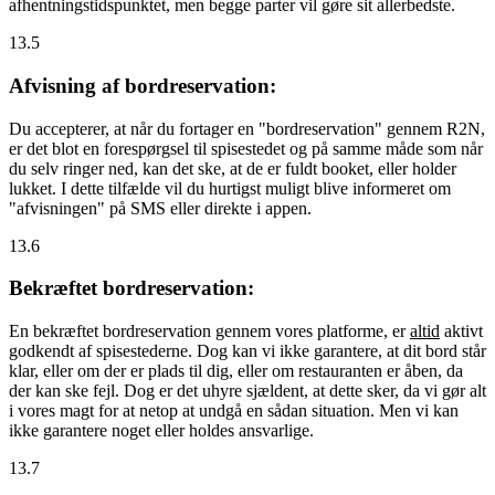
afhentningstidspunktet, men begge parter vil gøre sit allerbedste.
13.5
Afvisning af bordreservation:
Du accepterer, at når du fortager en "bordreservation" gennem R2N,
er det blot en forespørgsel til spisestedet og på samme måde som når
du selv ringer ned, kan det ske, at de er fuldt booket, eller holder
lukket. I dette tilfælde vil du hurtigst muligt blive informeret om
"afvisningen" på SMS eller direkte i appen.
13.6
Bekræftet bordreservation:
En bekræftet bordreservation gennem vores platforme, er
altid
aktivt
godkendt af spisestederne. Dog kan vi ikke garantere, at dit bord står
klar, eller om der er plads til dig, eller om restauranten er åben, da
der kan ske fejl. Dog er det uhyre sjældent, at dette sker, da vi gør alt
i vores magt for at netop at undgå en sådan situation. Men vi kan
ikke garantere noget eller holdes ansvarlige.
13.7