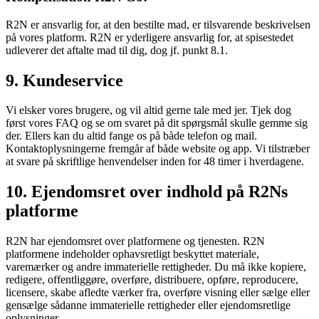
R2N er ansvarlig for, at den bestilte mad, er tilsvarende beskrivelsen
på vores platform. R2N er yderligere ansvarlig for, at spisestedet
udleverer det aftalte mad til dig, dog jf. punkt 8.1.
9. Kundeservice
Vi elsker vores brugere, og vil altid gerne tale med jer. Tjek dog
først vores FAQ og se om svaret på dit spørgsmål skulle gemme sig
der. Ellers kan du altid fange os på både telefon og mail.
Kontaktoplysningerne fremgår af både website og app. Vi tilstræber
at svare på skriftlige henvendelser inden for 48 timer i hverdagene.
10. Ejendomsret over indhold på R2Ns
platforme
R2N har ejendomsret over platformene og tjenesten. R2N
platformene indeholder ophavsretligt beskyttet materiale,
varemærker og andre immaterielle rettigheder. Du må ikke kopiere,
redigere, offentliggøre, overføre, distribuere, opføre, reproducere,
licensere, skabe afledte værker fra, overføre visning eller sælge eller
gensælge sådanne immaterielle rettigheder eller ejendomsretlige
oplysninger.