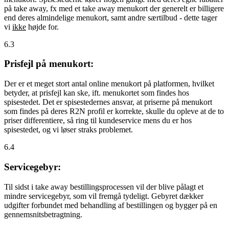
på take away, fx med et take away menukort der generelt er billigere
end deres almindelige menukort, samt andre særtilbud - dette tager
vi
ikke
højde for.
6.3
Prisfejl på menukort:
Der er et meget stort antal online menukort på platformen, hvilket
betyder, at prisfejl kan ske, ift. menukortet som findes hos
spisestedet. Det er spisestedernes ansvar, at priserne på menukort
som findes på deres R2N profil er korrekte, skulle du opleve at de to
priser differentiere, så ring til kundeservice mens du er hos
spisestedet, og vi løser straks problemet.
6.4
Servicegebyr:
Til sidst i take away bestillingsprocessen vil der blive pålagt et
mindre servicegebyr, som vil fremgå tydeligt. Gebyret dækker
udgifter forbundet med behandling af bestillingen og bygger på en
gennemsnitsbetragtning.