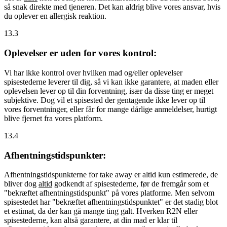
så snak direkte med tjeneren. Det kan aldrig blive vores ansvar, hvis
du oplever en allergisk reaktion.
13.3
Oplevelser er uden for vores kontrol:
Vi har ikke kontrol over hvilken mad og/eller oplevelser
spisestederne leverer til dig, så vi kan ikke garantere, at maden eller
oplevelsen lever op til din forventning, især da disse ting er meget
subjektive. Dog vil et spisested der gentagende ikke lever op til
vores forventninger, eller får for mange dårlige anmeldelser, hurtigt
blive fjernet fra vores platform.
13.4
Afhentningstidspunkter:
Afhentningstidspunkterne for take away er altid kun estimerede, de
bliver dog
altid
godkendt af spisestederne, før de fremgår som et
"bekræftet afhentningstidspunkt" på vores platforme. Men selvom
spisestedet har "bekræftet afhentningstidspunktet" er det stadig blot
et estimat, da der kan gå mange ting galt. Hverken R2N eller
spisestederne, kan altså garantere, at din mad er klar til