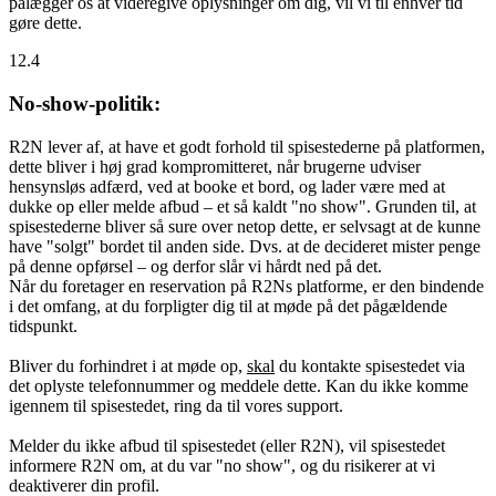
pålægger os at videregive oplysninger om dig, vil vi til enhver tid
gøre dette.
12.4
No-show-politik:
R2N lever af, at have et godt forhold til spisestederne på platformen,
dette bliver i høj grad kompromitteret, når brugerne udviser
hensynsløs adfærd, ved at booke et bord, og lader være med at
dukke op eller melde afbud – et så kaldt "no show". Grunden til, at
spisestederne bliver så sure over netop dette, er selvsagt at de kunne
have "solgt" bordet til anden side. Dvs. at de decideret mister penge
på denne opførsel – og derfor slår vi hårdt ned på det.
Når du foretager en reservation på R2Ns platforme, er den bindende
i det omfang, at du forpligter dig til at møde på det pågældende
tidspunkt.
Bliver du forhindret i at møde op,
skal
du kontakte spisestedet via
det oplyste telefonnummer og meddele dette. Kan du ikke komme
igennem til spisestedet, ring da til vores support.
Melder du ikke afbud til spisestedet (eller R2N), vil spisestedet
informere R2N om, at du var "no show", og du risikerer at vi
deaktiverer din profil.