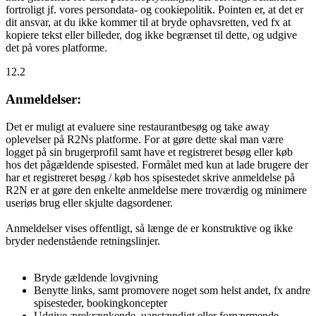
fortroligt jf. vores persondata- og cookiepolitik. Pointen er, at det er
dit ansvar, at du ikke kommer til at bryde ophavsretten, ved fx at
kopiere tekst eller billeder, dog ikke begrænset til dette, og udgive
det på vores platforme.
12.2
Anmeldelser:
Det er muligt at evaluere sine restaurantbesøg og take away
oplevelser på R2Ns platforme. For at gøre dette skal man være
logget på sin brugerprofil samt have et registreret besøg eller køb
hos det pågældende spisested. Formålet med kun at lade brugere der
har et registreret besøg / køb hos spisestedet skrive anmeldelse på
R2N er at gøre den enkelte anmeldelse mere troværdig og minimere
useriøs brug eller skjulte dagsordener.
Anmeldelser vises offentligt, så længe de er konstruktive og ikke
bryder nedenstående retningslinjer.
Bryde gældende lovgivning
Benytte links, samt promovere noget som helst andet, fx andre
spisesteder, bookingkoncepter
Udgive ærekrænkende, uanstændigt eller fornærmende