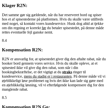
Klager R2N:
Det samme gør sig gældende, når du har reserveret bord og spiser
hos et af spisestederne på platformen. Hvis du skulle være utilfreds
med noget, så kontakt vores kundeservice. Husk dog altid at tjekke
om din regning er korrekt
før
du betaler spisestedet, på denne måde
rettes eventuelle fejl ganske nemt.
8.4
Kompensation R2N:
R2N er ansvarlig for, at spisestedet giver dig den aftalte rabat, når du
booker bord gennem vores service. Hvis du skulle opleve, at et
spisested ikke vil give dig den rabat, som står i din
bookingbekræftelse, er det vigtigt at du
straks
ringer til
kundeservice,
mens du stadig er i restauranten
. På denne måde vil vi
øjeblikkeligt løse problemet og hvis det ikke kan lade sig gøre med
en øjeblikkelig løsning, vil vi efterfølgende kompensere dig for den
manglende rabat.
8.5
Kompensation R2N Go: