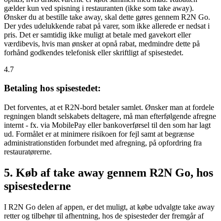
gælder kun ved spisning i restauranten (ikke som take away).
Ønsker du at bestille take away, skal dette gøres gennem R2N Go.
Der ydes udelukkende rabat på varer, som ikke allerede er nedsat i
pris. Det er samtidig ikke muligt at betale med gavekort eller
værdibevis, hvis man ønsker at opnå rabat, medmindre dette på
forhånd godkendes telefonisk eller skriftligt af spisestedet.
4.7
Betaling hos spisestedet:
Det forventes, at et R2N-bord betaler samlet. Ønsker man at fordele
regningen blandt selskabets deltagere, må man efterfølgende afregne
internt - fx. via MobilePay eller bankoverførsel til den som har lagt
ud. Formålet er at minimere risikoen for fejl samt at begrænse
administrationstiden forbundet med afregning, på opfordring fra
restauratørerne.
5. Køb af take away gennem R2N Go, hos
spisestederne
I R2N Go delen af appen, er det muligt, at købe udvalgte take away
retter og tilbehør til afhentning, hos de spisesteder der fremgår af