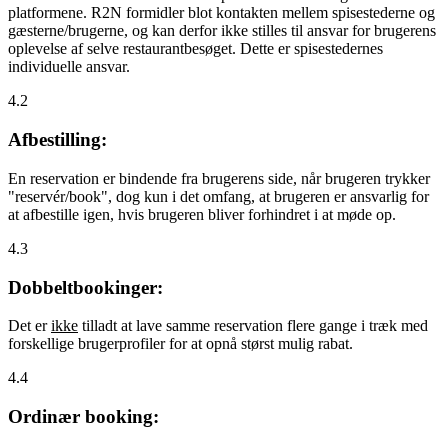
platformene. R2N formidler blot kontakten mellem spisestederne og
gæsterne/brugerne, og kan derfor ikke stilles til ansvar for brugerens
oplevelse af selve restaurantbesøget. Dette er spisestedernes
individuelle ansvar.
4.2
Afbestilling:
En reservation er bindende fra brugerens side, når brugeren trykker
"reservér/book", dog kun i det omfang, at brugeren er ansvarlig for
at afbestille igen, hvis brugeren bliver forhindret i at møde op.
4.3
Dobbeltbookinger:
Det er
ikke
tilladt at lave samme reservation flere gange i træk med
forskellige brugerprofiler for at opnå størst mulig rabat.
4.4
Ordinær booking: