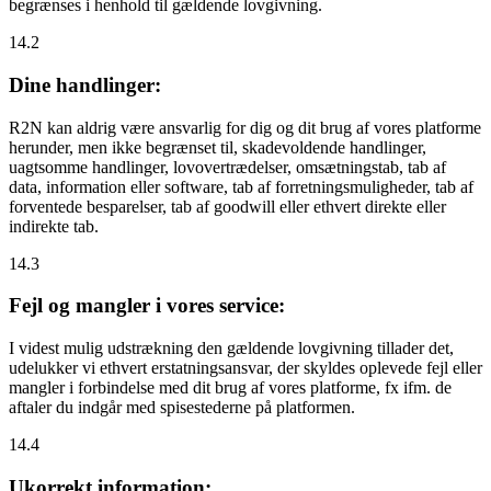
begrænses i henhold til gældende lovgivning.
14.2
Dine handlinger:
R2N kan aldrig være ansvarlig for dig og dit brug af vores platforme
herunder, men ikke begrænset til, skadevoldende handlinger,
uagtsomme handlinger, lovovertrædelser, omsætningstab, tab af
data, information eller software, tab af forretningsmuligheder, tab af
forventede besparelser, tab af goodwill eller ethvert direkte eller
indirekte tab.
14.3
Fejl og mangler i vores service:
I videst mulig udstrækning den gældende lovgivning tillader det,
udelukker vi ethvert erstatningsansvar, der skyldes oplevede fejl eller
mangler i forbindelse med dit brug af vores platforme, fx ifm. de
aftaler du indgår med spisestederne på platformen.
14.4
Ukorrekt information: