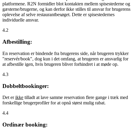
platformene. R2N formidler blot kontakten mellem spisestederne og
gæsterne/brugerne, og kan derfor ikke stilles til ansvar for brugerens
oplevelse af selve restaurantbesøget. Dette er spisestedernes
individuelle ansvar.
4.2
Afbestilling:
En reservation er bindende fra brugerens side, når brugeren trykker
"reservér/book", dog kun i det omfang, at brugeren er ansvarlig for
at afbestille igen, hvis brugeren bliver forhindret i at møde op.
4.3
Dobbeltbookinger:
Det er
ikke
tilladt at lave samme reservation flere gange i træk med
forskellige brugerprofiler for at opnå størst mulig rabat.
4.4
Ordinær booking: