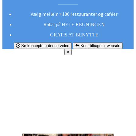
Vælg mellem +100 restauranter og caféer
Rabat på HELE REGNINGEN
GRATIS AT BENYTTE
Se konceptet i denne video
Kom tilbage til website
×
FØR DU
SMUTTER!
Hent vores gratis app og undgå at gå glip af et
godt tilbud næste gang sulten melder sig.