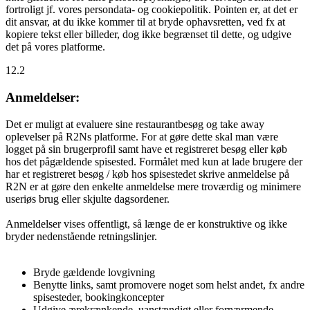
fortroligt jf. vores persondata- og cookiepolitik. Pointen er, at det er
dit ansvar, at du ikke kommer til at bryde ophavsretten, ved fx at
kopiere tekst eller billeder, dog ikke begrænset til dette, og udgive
det på vores platforme.
12.2
Anmeldelser:
Det er muligt at evaluere sine restaurantbesøg og take away
oplevelser på R2Ns platforme. For at gøre dette skal man være
logget på sin brugerprofil samt have et registreret besøg eller køb
hos det pågældende spisested. Formålet med kun at lade brugere der
har et registreret besøg / køb hos spisestedet skrive anmeldelse på
R2N er at gøre den enkelte anmeldelse mere troværdig og minimere
useriøs brug eller skjulte dagsordener.
Anmeldelser vises offentligt, så længe de er konstruktive og ikke
bryder nedenstående retningslinjer.
Bryde gældende lovgivning
Benytte links, samt promovere noget som helst andet, fx andre
spisesteder, bookingkoncepter
Udgive ærekrænkende, uanstændigt eller fornærmende