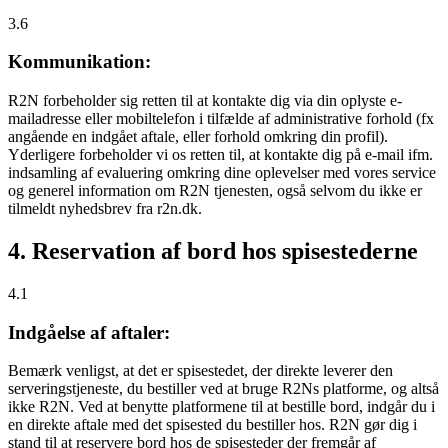
3.6
Kommunikation:
R2N forbeholder sig retten til at kontakte dig via din oplyste e-
mailadresse eller mobiltelefon i tilfælde af administrative forhold (fx
angående en indgået aftale, eller forhold omkring din profil).
Yderligere forbeholder vi os retten til, at kontakte dig på e-mail ifm.
indsamling af evaluering omkring dine oplevelser med vores service
og generel information om R2N tjenesten, også selvom du ikke er
tilmeldt nyhedsbrev fra r2n.dk.
4. Reservation af bord hos spisestederne
4.1
Indgåelse af aftaler:
Bemærk venligst, at det er spisestedet, der direkte leverer den
serveringstjeneste, du bestiller ved at bruge R2Ns platforme, og altså
ikke R2N. Ved at benytte platformene til at bestille bord, indgår du i
en direkte aftale med det spisested du bestiller hos. R2N gør dig i
stand til at reservere bord hos de spisesteder der fremgår af