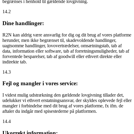
begrænses i henhold til gældende lovgivning.
14.2
Dine handlinger:
R2N kan aldrig være ansvarlig for dig og dit brug af vores platforme
herunder, men ikke begrænset til, skadevoldende handlinger,
uagtsomme handlinger, lovovertrædelser, omsætningstab, tab af
data, information eller software, tab af forretningsmuligheder, tab af
forventede besparelser, tab af goodwill eller ethvert direkte eller
indirekte tab.
14.3
Fejl og mangler i vores service:
I videst mulig udstrækning den gældende lovgivning tillader det,
udelukker vi ethvert erstatningsansvar, der skyldes oplevede fejl eller
mangler i forbindelse med dit brug af vores platforme, fx ifm. de
aftaler du indgår med spisestederne på platformen.
14.4
Ukorrekt information: