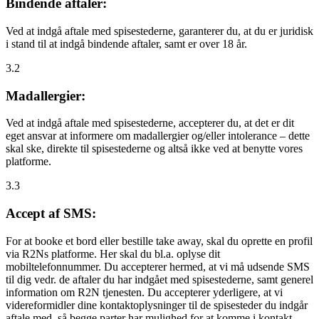
Bindende aftaler:
Ved at indgå aftale med spisestederne, garanterer du, at du er juridisk
i stand til at indgå bindende aftaler, samt er over 18 år.
3.2
Madallergier:
Ved at indgå aftale med spisestederne, accepterer du, at det er dit
eget ansvar at informere om madallergier og/eller intolerance – dette
skal ske, direkte til spisestederne og altså ikke ved at benytte vores
platforme.
3.3
Accept af SMS:
For at booke et bord eller bestille take away, skal du oprette en profil
via R2Ns platforme. Her skal du bl.a. oplyse dit
mobiltelefonnummer. Du accepterer hermed, at vi må udsende SMS
til dig vedr. de aftaler du har indgået med spisestederne, samt generel
information om R2N tjenesten. Du accepterer yderligere, at vi
videreformidler dine kontaktoplysninger til de spisesteder du indgår
aftale med, så begge parter har mulighed for at komme i kontakt