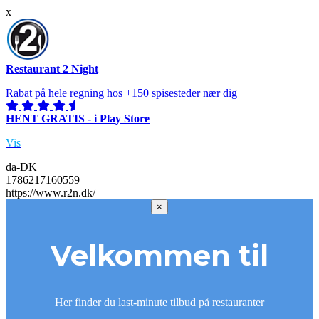
x
Restaurant 2 Night
Rabat på hele regning hos +150 spisesteder nær dig
HENT GRATIS - i Play Store
Vis
da-DK
1786217160559
https://www.r2n.dk/
×
Velkommen til
Her finder du last-minute tilbud på restauranter