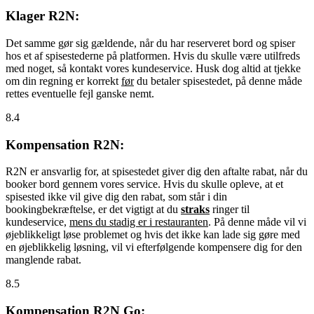
Klager R2N:
Det samme gør sig gældende, når du har reserveret bord og spiser
hos et af spisestederne på platformen. Hvis du skulle være utilfreds
med noget, så kontakt vores kundeservice. Husk dog altid at tjekke
om din regning er korrekt
før
du betaler spisestedet, på denne måde
rettes eventuelle fejl ganske nemt.
8.4
Kompensation R2N:
R2N er ansvarlig for, at spisestedet giver dig den aftalte rabat, når du
booker bord gennem vores service. Hvis du skulle opleve, at et
spisested ikke vil give dig den rabat, som står i din
bookingbekræftelse, er det vigtigt at du
straks
ringer til
kundeservice,
mens du stadig er i restauranten
. På denne måde vil vi
øjeblikkeligt løse problemet og hvis det ikke kan lade sig gøre med
en øjeblikkelig løsning, vil vi efterfølgende kompensere dig for den
manglende rabat.
8.5
Kompensation R2N Go: