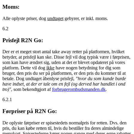
Moms:
Alle oplyste priser, dog
undtaget
gebyrer, er inkl. moms.
6.2
Prisfejl R2N Go:
Der er et meget stort antal take away retter på platformen, hvilket
betyder, at prisfejl kan ske. Disse fejl vil dog typisk være i førprisen,
som kan have ændret sig, uden at det er blevet opdateret på vores
platform. Dette vil dog
ikke
have nogen betydning for dig som
bruger, den pris du ser på platformen, er den pris du kommer til at
betale. Dog undtaget åbenlyse prisfejl,
"hvor du som kunde burde
have indset, at der er tale om en fejl (og derved har handlet i ond
tro)"
, som bekendtgjort af
forbrugerombudsmanden.dk
.
6.2.1
Førpriser på R2N Go:
De oplyste førpriser er spisestedets normalpris for retten. Dvs. den
pris, du kan købe retten til, hvis du bestiller fra deres almindelige
menukort. Spisestederne kører nogen gange med deres egne rabatter