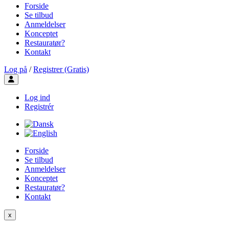
Forside
Se tilbud
Anmeldelser
Konceptet
Restauratør?
Kontakt
Log på
/
Registrer (Gratis)
Toggle user menu
Log ind
Registrér
Forside
Se tilbud
Anmeldelser
Konceptet
Restauratør?
Kontakt
x