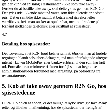
gælder kun ved spisning i restauranten (ikke som take away).
Ønsker du at bestille take away, skal dette gøres gennem R2N Go.
Der ydes udelukkende rabat på varer, som ikke allerede er nedsat i
pris. Det er samtidig ikke muligt at betale med gavekort eller
værdibevis, hvis man ønsker at opnå rabat, medmindre dette på
forhånd godkendes telefonisk eller skriftligt af spisestedet.
4.7
Betaling hos spisestedet:
Det forventes, at et R2N-bord betaler samlet. Ønsker man at fordele
regningen blandt selskabets deltagere, må man efterfølgende afregne
internt - fx. via MobilePay eller bankoverførsel til den som har lagt
ud. Formålet er at minimere risikoen for fejl samt at begrænse
administrationstiden forbundet med afregning, på opfordring fra
restauratørerne.
5. Køb af take away gennem R2N Go, hos
spisestederne
I R2N Go delen af appen, er det muligt, at købe udvalgte take away
retter og tilbehør til afhentning, hos de spisesteder der fremgår af