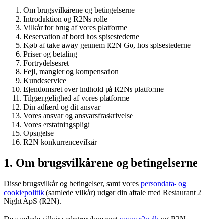
Om brugsvilkårene og betingelserne
Introduktion og R2Ns rolle
Vilkår for brug af vores platforme
Reservation af bord hos spisestederne
Køb af take away gennem R2N Go, hos spisestederne
Priser og betaling
Fortrydelsesret
Fejl, mangler og kompensation
Kundeservice
Ejendomsret over indhold på R2Ns platforme
Tilgængelighed af vores platforme
Din adfærd og dit ansvar
Vores ansvar og ansvarsfraskrivelse
Vores erstatningspligt
Opsigelse
R2N konkurrencevilkår
1. Om brugsvilkårene og betingelserne
Disse brugsvilkår og betingelser, samt vores
persondata- og
cookiepolitik
(samlede vilkår) udgør din aftale med Restaurant 2
Night ApS (R2N).
De samlede vilkår vedrører domænet
www.r2n.dk
og R2N