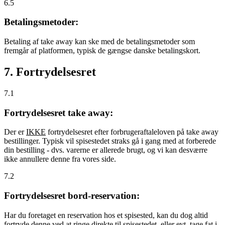
6.5
Betalingsmetoder:
Betaling af take away kan ske med de betalingsmetoder som
fremgår af platformen, typisk de gængse danske betalingskort.
7. Fortrydelsesret
7.1
Fortrydelsesret take away:
Der er
IKKE
fortrydelsesret efter forbrugeraftaleloven på take away
bestillinger. Typisk vil spisestedet straks gå i gang med at forberede
din bestilling - dvs. varerne er allerede brugt, og vi kan desværre
ikke annullere denne fra vores side.
7.2
Fortrydelsesret bord-reservation:
Har du foretaget en reservation hos et spisested, kan du dog altid
fortryde denne ved at ringe direkte til spisestedet, eller evt. tage fat i