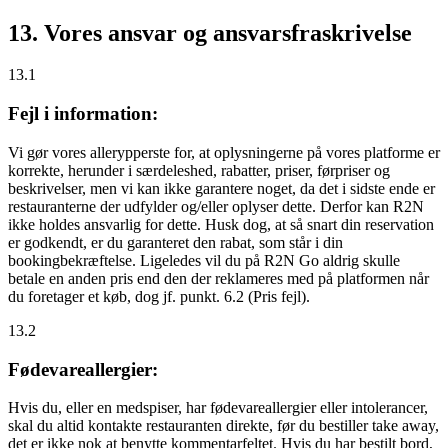
13. Vores ansvar og ansvarsfraskrivelse
13.1
Fejl i information:
Vi gør vores allerypperste for, at oplysningerne på vores platforme er
korrekte, herunder i særdeleshed, rabatter, priser, førpriser og
beskrivelser, men vi kan ikke garantere noget, da det i sidste ende er
restauranterne der udfylder og/eller oplyser dette. Derfor kan R2N
ikke holdes ansvarlig for dette. Husk dog, at så snart din reservation
er godkendt, er du garanteret den rabat, som står i din
bookingbekræftelse. Ligeledes vil du på R2N Go aldrig skulle
betale en anden pris end den der reklameres med på platformen når
du foretager et køb, dog jf. punkt. 6.2 (Pris fejl).
13.2
Fødevareallergier:
Hvis du, eller en medspiser, har fødevareallergier eller intolerancer,
skal du altid kontakte restauranten direkte, før du bestiller take away,
det er
ikke
nok at benytte kommentarfeltet. Hvis du har bestilt bord,