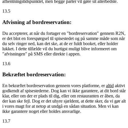
afhentningstidspunktet, men begge parter vil gøre sit allerbedste.
13.5
Afvisning af bordreservation:
Du accepterer, at når du fortager en "bordreservation" gennem R2N,
er det blot en forespørgsel til spisestedet og på samme måde som når
du selv ringer ned, kan det ske, at de er fuldt booket, eller holder
lukket. I dette tilfælde vil du hurtigst muligt blive informeret om
"afvisningen" på SMS eller direkte i appen.
13.6
Bekræftet bordreservation:
En bekræftet bordreservation gennem vores platforme, er
altid
aktivt
godkendt af spisestederne. Dog kan vi ikke garantere, at dit bord står
klar, eller om der er plads til dig, eller om restauranten er åben, da
der kan ske fejl. Dog er det uhyre sjældent, at dette sker, da vi gør alt
i vores magt for at netop at undgå en sådan situation. Men vi kan
ikke garantere noget eller holdes ansvarlige.
13.7