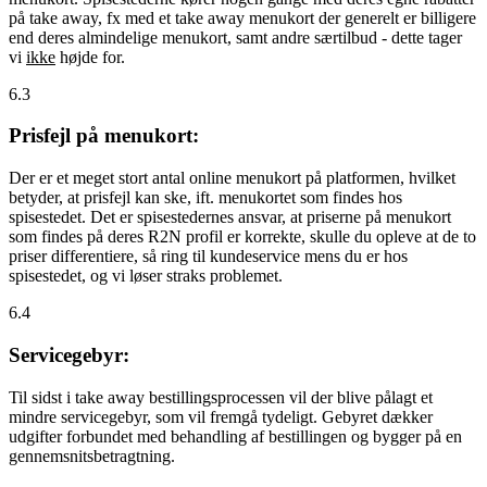
på take away, fx med et take away menukort der generelt er billigere
end deres almindelige menukort, samt andre særtilbud - dette tager
vi
ikke
højde for.
6.3
Prisfejl på menukort:
Der er et meget stort antal online menukort på platformen, hvilket
betyder, at prisfejl kan ske, ift. menukortet som findes hos
spisestedet. Det er spisestedernes ansvar, at priserne på menukort
som findes på deres R2N profil er korrekte, skulle du opleve at de to
priser differentiere, så ring til kundeservice mens du er hos
spisestedet, og vi løser straks problemet.
6.4
Servicegebyr:
Til sidst i take away bestillingsprocessen vil der blive pålagt et
mindre servicegebyr, som vil fremgå tydeligt. Gebyret dækker
udgifter forbundet med behandling af bestillingen og bygger på en
gennemsnitsbetragtning.