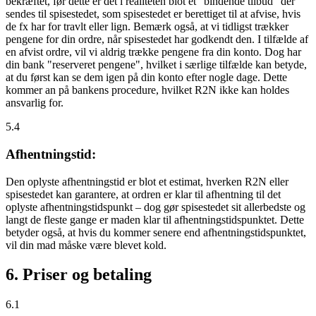
bekræftet, før dette er det i realiteten blot et "bindende tilbud" der
sendes til spisestedet, som spisestedet er berettiget til at afvise, hvis
de fx har for travlt eller lign. Bemærk også, at vi tidligst trækker
pengene for din ordre, når spisestedet har godkendt den. I tilfælde af
en afvist ordre, vil vi aldrig trække pengene fra din konto. Dog har
din bank "reserveret pengene", hvilket i særlige tilfælde kan betyde,
at du først kan se dem igen på din konto efter nogle dage. Dette
kommer an på bankens procedure, hvilket R2N ikke kan holdes
ansvarlig for.
5.4
Afhentningstid:
Den oplyste afhentningstid er blot et estimat, hverken R2N eller
spisestedet kan garantere, at ordren er klar til afhentning til det
oplyste afhentningstidspunkt – dog gør spisestedet sit allerbedste og
langt de fleste gange er maden klar til afhentningstidspunktet. Dette
betyder også, at hvis du kommer senere end afhentningstidspunktet,
vil din mad måske være blevet kold.
6. Priser og betaling
6.1