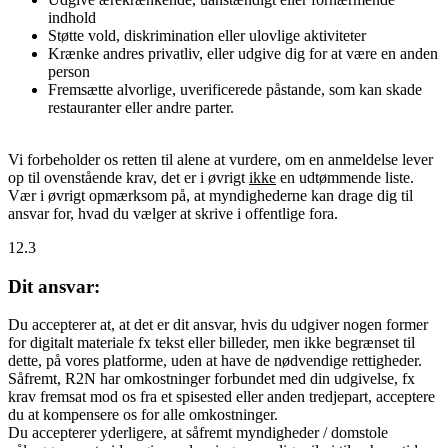
indhold
Støtte vold, diskrimination eller ulovlige aktiviteter
Krænke andres privatliv, eller udgive dig for at være en anden
person
Fremsætte alvorlige, uverificerede påstande, som kan skade
restauranter eller andre parter.
Vi forbeholder os retten til alene at vurdere, om en anmeldelse lever
op til ovenstående krav, det er i øvrigt
ikke
en udtømmende liste.
Vær i øvrigt opmærksom på, at myndighederne kan drage dig til
ansvar for, hvad du vælger at skrive i offentlige fora.
12.3
Dit ansvar:
Du accepterer at, at det er dit ansvar, hvis du udgiver nogen former
for digitalt materiale fx tekst eller billeder, men ikke begrænset til
dette, på vores platforme, uden at have de nødvendige rettigheder.
Såfremt, R2N har omkostninger forbundet med din udgivelse, fx
krav fremsat mod os fra et spisested eller anden tredjepart, acceptere
du at kompensere os for alle omkostninger.
Du accepterer yderligere, at såfremt myndigheder / domstole