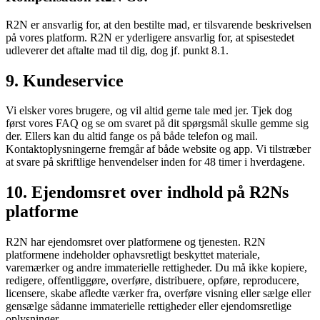
R2N er ansvarlig for, at den bestilte mad, er tilsvarende beskrivelsen
på vores platform. R2N er yderligere ansvarlig for, at spisestedet
udleverer det aftalte mad til dig, dog jf. punkt 8.1.
9. Kundeservice
Vi elsker vores brugere, og vil altid gerne tale med jer. Tjek dog
først vores FAQ og se om svaret på dit spørgsmål skulle gemme sig
der. Ellers kan du altid fange os på både telefon og mail.
Kontaktoplysningerne fremgår af både website og app. Vi tilstræber
at svare på skriftlige henvendelser inden for 48 timer i hverdagene.
10. Ejendomsret over indhold på R2Ns
platforme
R2N har ejendomsret over platformene og tjenesten. R2N
platformene indeholder ophavsretligt beskyttet materiale,
varemærker og andre immaterielle rettigheder. Du må ikke kopiere,
redigere, offentliggøre, overføre, distribuere, opføre, reproducere,
licensere, skabe afledte værker fra, overføre visning eller sælge eller
gensælge sådanne immaterielle rettigheder eller ejendomsretlige
oplysninger.