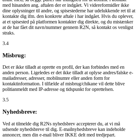
med hinanden ang. aftalen der er indgået. Vi videreformidler ikke
dine oplysninger til andre, og spisestederne har udelukkende ret til at
kontakte dig ifm. den konkrete aftale i har indgået. Hvis du oplever,
at et spisested på platformen kontakter dig direkte, og du mistænker
at de har fået dit navn/nummer gennem R2N, så kontakt os venligst
straks.
3.4
Misbrug:
Det er ikke tilladt at oprette en profil, der kan forbindes med en
anden person. Ligeledes er det ikke tilladt at oplyse andres/falske e-
mailadresser, adresser, mobilnumre eller anden form for
kontaktinformation. I tilfælde af misbrug/chikane vil dette blive
politianmeldt med IP-adresse og tidspunkt for oprettelsen.
3.5
Nyhedsbreve:
Ved at tilmelde dig R2Ns nyhedsbrev accepterer du, at vi må
udsende nyhedsbreve til dig. E-mailnyhedsbreve kan indeholde
annoncer, men din e-mail bliver IKKE delt med tredjepart.