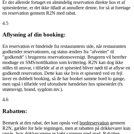
Er der allerede fortaget en almindelig reservation direkte hos et af
spisestederne, er det ikke tilladt at annullere denne, for så at foretage
en reservation gennem R2N med rabat.
4.5
Aflysning af din booking:
En reservation er bindende fra restaurantens side, når restauranten
godkender reservationen, og status ændres fra "afventer" til
"godkendt" i brugerens reservationsoversigt. Brugeren vil herefter
modtage en SMS/notifikation som kvittering. R2N kan dog ikke
stilles til ansvar, i tilfælde af at et spisested bliver nødt til at aflyse en
godkendt reservation. Dette kan ske hvis et spisested ved en fejl
laver en dobbelt booking, så de har booket samme bord to gange,
men også i tilfælde ved uforudsete hændelser hos spisestedet (fx
strømsvigt, brand, sygdom mv.).
4.6
Rabatten:
Bemærk at den rabat, der kan opnås ved
bordreservation
gennem
R2N, gælder for hele regningen, men at rabatten på drikkevarer kun
opnås, hvis drikkevarerne er købt sammen med mad. Rabatten