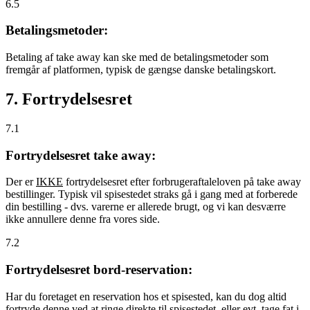
6.5
Betalingsmetoder:
Betaling af take away kan ske med de betalingsmetoder som
fremgår af platformen, typisk de gængse danske betalingskort.
7. Fortrydelsesret
7.1
Fortrydelsesret take away:
Der er
IKKE
fortrydelsesret efter forbrugeraftaleloven på take away
bestillinger. Typisk vil spisestedet straks gå i gang med at forberede
din bestilling - dvs. varerne er allerede brugt, og vi kan desværre
ikke annullere denne fra vores side.
7.2
Fortrydelsesret bord-reservation:
Har du foretaget en reservation hos et spisested, kan du dog altid
fortryde denne ved at ringe direkte til spisestedet, eller evt. tage fat i