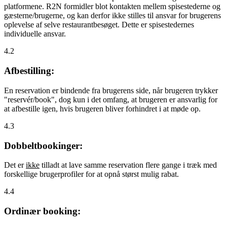
platformene. R2N formidler blot kontakten mellem spisestederne og
gæsterne/brugerne, og kan derfor ikke stilles til ansvar for brugerens
oplevelse af selve restaurantbesøget. Dette er spisestedernes
individuelle ansvar.
4.2
Afbestilling:
En reservation er bindende fra brugerens side, når brugeren trykker
"reservér/book", dog kun i det omfang, at brugeren er ansvarlig for
at afbestille igen, hvis brugeren bliver forhindret i at møde op.
4.3
Dobbeltbookinger:
Det er
ikke
tilladt at lave samme reservation flere gange i træk med
forskellige brugerprofiler for at opnå størst mulig rabat.
4.4
Ordinær booking: