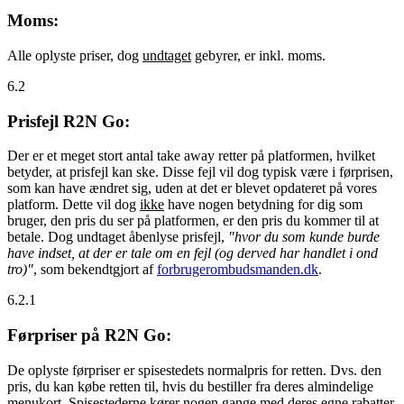
Moms:
Alle oplyste priser, dog
undtaget
gebyrer, er inkl. moms.
6.2
Prisfejl R2N Go:
Der er et meget stort antal take away retter på platformen, hvilket
betyder, at prisfejl kan ske. Disse fejl vil dog typisk være i førprisen,
som kan have ændret sig, uden at det er blevet opdateret på vores
platform. Dette vil dog
ikke
have nogen betydning for dig som
bruger, den pris du ser på platformen, er den pris du kommer til at
betale. Dog undtaget åbenlyse prisfejl,
"hvor du som kunde burde
have indset, at der er tale om en fejl (og derved har handlet i ond
tro)"
, som bekendtgjort af
forbrugerombudsmanden.dk
.
6.2.1
Førpriser på R2N Go:
De oplyste førpriser er spisestedets normalpris for retten. Dvs. den
pris, du kan købe retten til, hvis du bestiller fra deres almindelige
menukort. Spisestederne kører nogen gange med deres egne rabatter