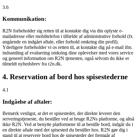
3.6
Kommunikation:
R2N forbeholder sig retten til at kontakte dig via din oplyste e-
mailadresse eller mobiltelefon i tilfælde af administrative forhold (fx
angående en indgået aftale, eller forhold omkring din profil).
Yderligere forbeholder vi os retten til, at kontakte dig på e-mail ifm.
indsamling af evaluering omkring dine oplevelser med vores service
og generel information om R2N tjenesten, også selvom du ikke er
tilmeldt nyhedsbrev fra r2n.dk.
4. Reservation af bord hos spisestederne
4.1
Indgåelse af aftaler:
Bemærk venligst, at det er spisestedet, der direkte leverer den
serveringstjeneste, du bestiller ved at bruge R2Ns platforme, og altså
ikke R2N. Ved at benytte platformene til at bestille bord, indgår du i
en direkte aftale med det spisested du bestiller hos. R2N gør dig i
stand til at reservere bord hos de spisesteder der fremgår af