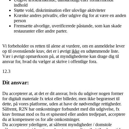
indhold
Støtte vold, diskrimination eller ulovlige aktiviteter
Krænke andres privatliv, eller udgive dig for at være en anden
person
Fremsætte alvorlige, uverificerede påstande, som kan skade
restauranter eller andre parter.
Vi forbeholder os retten til alene at vurdere, om en anmeldelse lever
op til ovenstående krav, det er i øvrigt
ikke
en udtømmende liste.
Vær i øvrigt opmærksom på, at myndighederne kan drage dig til
ansvar for, hvad du vælger at skrive i offentlige fora.
12.3
Dit ansvar:
Du accepterer at, at det er dit ansvar, hvis du udgiver nogen former
for digitalt materiale fx tekst eller billeder, men ikke begrænset til
dette, på vores platforme, uden at have de nødvendige rettigheder.
Såfremt, R2N har omkostninger forbundet med din udgivelse, fx
krav fremsat mod os fra et spisested eller anden tredjepart, acceptere
du at kompensere os for alle omkostninger.
Du accepterer yderligere, at såfremt myndigheder / domstole