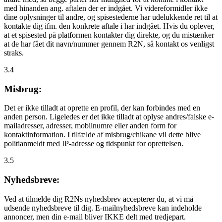
med hinanden ang. aftalen der er indgået. Vi videreformidler ikke
dine oplysninger til andre, og spisestederne har udelukkende ret til at
kontakte dig ifm. den konkrete aftale i har indgået. Hvis du oplever,
at et spisested på platformen kontakter dig direkte, og du mistænker
at de har fået dit navn/nummer gennem R2N, så kontakt os venligst
straks.
3.4
Misbrug:
Det er ikke tilladt at oprette en profil, der kan forbindes med en
anden person. Ligeledes er det ikke tilladt at oplyse andres/falske e-
mailadresser, adresser, mobilnumre eller anden form for
kontaktinformation. I tilfælde af misbrug/chikane vil dette blive
politianmeldt med IP-adresse og tidspunkt for oprettelsen.
3.5
Nyhedsbreve:
Ved at tilmelde dig R2Ns nyhedsbrev accepterer du, at vi må
udsende nyhedsbreve til dig. E-mailnyhedsbreve kan indeholde
annoncer, men din e-mail bliver IKKE delt med tredjepart.