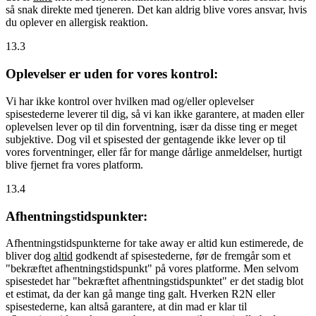
så snak direkte med tjeneren. Det kan aldrig blive vores ansvar, hvis
du oplever en allergisk reaktion.
13.3
Oplevelser er uden for vores kontrol:
Vi har ikke kontrol over hvilken mad og/eller oplevelser
spisestederne leverer til dig, så vi kan ikke garantere, at maden eller
oplevelsen lever op til din forventning, især da disse ting er meget
subjektive. Dog vil et spisested der gentagende ikke lever op til
vores forventninger, eller får for mange dårlige anmeldelser, hurtigt
blive fjernet fra vores platform.
13.4
Afhentningstidspunkter:
Afhentningstidspunkterne for take away er altid kun estimerede, de
bliver dog
altid
godkendt af spisestederne, før de fremgår som et
"bekræftet afhentningstidspunkt" på vores platforme. Men selvom
spisestedet har "bekræftet afhentningstidspunktet" er det stadig blot
et estimat, da der kan gå mange ting galt. Hverken R2N eller
spisestederne, kan altså garantere, at din mad er klar til