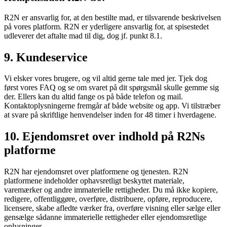
R2N er ansvarlig for, at den bestilte mad, er tilsvarende beskrivelsen
på vores platform. R2N er yderligere ansvarlig for, at spisestedet
udleverer det aftalte mad til dig, dog jf. punkt 8.1.
9. Kundeservice
Vi elsker vores brugere, og vil altid gerne tale med jer. Tjek dog
først vores FAQ og se om svaret på dit spørgsmål skulle gemme sig
der. Ellers kan du altid fange os på både telefon og mail.
Kontaktoplysningerne fremgår af både website og app. Vi tilstræber
at svare på skriftlige henvendelser inden for 48 timer i hverdagene.
10. Ejendomsret over indhold på R2Ns
platforme
R2N har ejendomsret over platformene og tjenesten. R2N
platformene indeholder ophavsretligt beskyttet materiale,
varemærker og andre immaterielle rettigheder. Du må ikke kopiere,
redigere, offentliggøre, overføre, distribuere, opføre, reproducere,
licensere, skabe afledte værker fra, overføre visning eller sælge eller
gensælge sådanne immaterielle rettigheder eller ejendomsretlige
oplysninger.