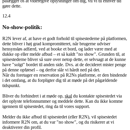
pålægger os at videregive oplysninger om dig, vil vi til enhver tid
gøre dette.
12.4
No-show-politik:
R2N lever af, at have et godt forhold til spisestederne på platformen,
dette bliver i høj grad kompromitteret, når brugerne udviser
hensynsløs adfærd, ved at booke et bord, og lader være med at
dukke op eller melde afbud – et så kaldt "no show". Grunden til, at
spisestederne bliver så sure over netop dette, er selvsagt at de kunne
have "solgt" bordet til anden side. Dvs. at de decideret mister penge
på denne opførsel – og derfor slår vi hårdt ned på det.
Når du foretager en reservation på R2Ns platforme, er den bindende
i det omfang, at du forpligter dig til at møde på det pågældende
tidspunkt.
Bliver du forhindret i at møde op,
skal
du kontakte spisestedet via
det oplyste telefonnummer og meddele dette. Kan du ikke komme
igennem til spisestedet, ring da til vores support.
Melder du ikke afbud til spisestedet (eller R2N), vil spisestedet
informere R2N om, at du var "no show", og du risikerer at vi
deaktiverer din profil.