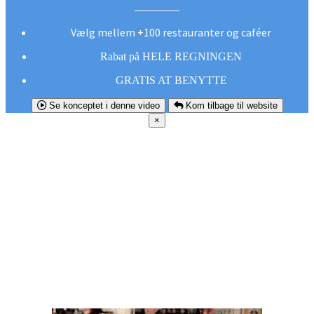
Vælg mellem +100 restauranter og caféer
Rabat på HELE REGNINGEN
GRATIS AT BENYTTE
Se konceptet i denne video
Kom tilbage til website
×
FØR DU
SMUTTER!
Hent vores gratis app og undgå at gå glip af et
godt tilbud næste gang sulten melder sig.