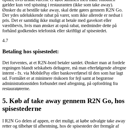
gælder kun ved spisning i restauranten (ikke som take away).
Ønsker du at bestille take away, skal dette gøres gennem R2N Go.
Der ydes udelukkende rabat på varer, som ikke allerede er nedsat i
pris. Det er samtidig ikke muligt at betale med gavekort eller
værdibevis, hvis man ønsker at opnå rabat, medmindre dette på
forhånd godkendes telefonisk eller skriftligt af spisestedet.
4.7
Betaling hos spisestedet:
Det forventes, at et R2N-bord betaler samlet. Ønsker man at fordele
regningen blandt selskabets deltagere, må man efterfølgende afregne
internt - fx. via MobilePay eller bankoverførsel til den som har lagt
ud. Formålet er at minimere risikoen for fejl samt at begrænse
administrationstiden forbundet med afregning, på opfordring fra
restauratørerne.
5. Køb af take away gennem R2N Go, hos
spisestederne
I R2N Go delen af appen, er det muligt, at købe udvalgte take away
retter og tilbehør til afhentning, hos de spisesteder der fremgår af