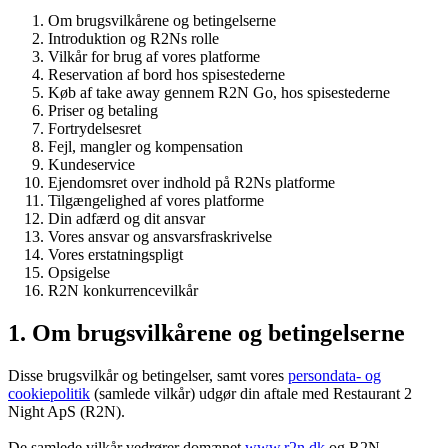
Om brugsvilkårene og betingelserne
Introduktion og R2Ns rolle
Vilkår for brug af vores platforme
Reservation af bord hos spisestederne
Køb af take away gennem R2N Go, hos spisestederne
Priser og betaling
Fortrydelsesret
Fejl, mangler og kompensation
Kundeservice
Ejendomsret over indhold på R2Ns platforme
Tilgængelighed af vores platforme
Din adfærd og dit ansvar
Vores ansvar og ansvarsfraskrivelse
Vores erstatningspligt
Opsigelse
R2N konkurrencevilkår
1. Om brugsvilkårene og betingelserne
Disse brugsvilkår og betingelser, samt vores
persondata- og
cookiepolitik
(samlede vilkår) udgør din aftale med Restaurant 2
Night ApS (R2N).
De samlede vilkår vedrører domænet
www.r2n.dk
og R2N