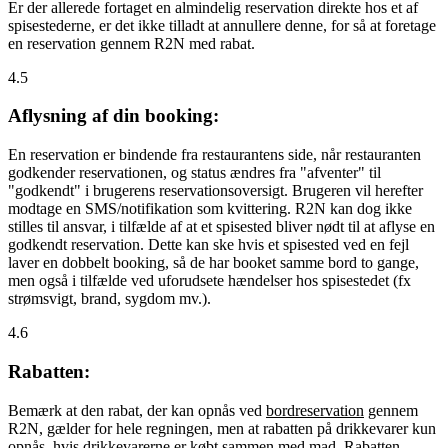
Er der allerede fortaget en almindelig reservation direkte hos et af
spisestederne, er det ikke tilladt at annullere denne, for så at foretage
en reservation gennem R2N med rabat.
4.5
Aflysning af din booking:
En reservation er bindende fra restaurantens side, når restauranten
godkender reservationen, og status ændres fra "afventer" til
"godkendt" i brugerens reservationsoversigt. Brugeren vil herefter
modtage en SMS/notifikation som kvittering. R2N kan dog ikke
stilles til ansvar, i tilfælde af at et spisested bliver nødt til at aflyse en
godkendt reservation. Dette kan ske hvis et spisested ved en fejl
laver en dobbelt booking, så de har booket samme bord to gange,
men også i tilfælde ved uforudsete hændelser hos spisestedet (fx
strømsvigt, brand, sygdom mv.).
4.6
Rabatten:
Bemærk at den rabat, der kan opnås ved
bordreservation
gennem
R2N, gælder for hele regningen, men at rabatten på drikkevarer kun
opnås, hvis drikkevarerne er købt sammen med mad. Rabatten