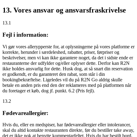
13. Vores ansvar og ansvarsfraskrivelse
13.1
Fejl i information:
Vi gør vores allerypperste for, at oplysningerne på vores platforme er
korrekte, herunder i særdeleshed, rabatter, priser, førpriser og
beskrivelser, men vi kan ikke garantere noget, da det i sidste ende er
restauranterne der udfylder og/eller oplyser dette. Derfor kan R2N
ikke holdes ansvarlig for dette. Husk dog, at så snart din reservation
er godkendt, er du garanteret den rabat, som står i din
bookingbekræftelse. Ligeledes vil du på R2N Go aldrig skulle
betale en anden pris end den der reklameres med på platformen når
du foretager et køb, dog jf. punkt. 6.2 (Pris fejl).
13.2
Fødevareallergier:
Hvis du, eller en medspiser, har fødevareallergier eller intolerancer,
skal du altid kontakte restauranten direkte, før du bestiller take away,
det er
ikke
nok at benytte kommentarfeltet. Hvis du har bestilt bord,