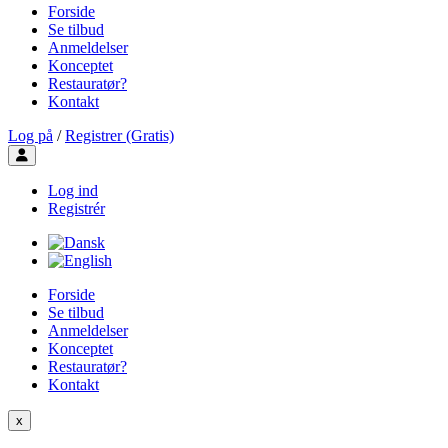
Forside
Se tilbud
Anmeldelser
Konceptet
Restauratør?
Kontakt
Log på
/
Registrer (Gratis)
Toggle user menu
Log ind
Registrér
Forside
Se tilbud
Anmeldelser
Konceptet
Restauratør?
Kontakt
x