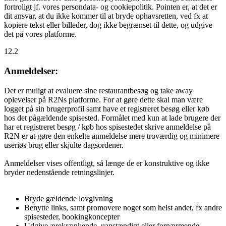
fortroligt jf. vores persondata- og cookiepolitik. Pointen er, at det er
dit ansvar, at du ikke kommer til at bryde ophavsretten, ved fx at
kopiere tekst eller billeder, dog ikke begrænset til dette, og udgive
det på vores platforme.
12.2
Anmeldelser:
Det er muligt at evaluere sine restaurantbesøg og take away
oplevelser på R2Ns platforme. For at gøre dette skal man være
logget på sin brugerprofil samt have et registreret besøg eller køb
hos det pågældende spisested. Formålet med kun at lade brugere der
har et registreret besøg / køb hos spisestedet skrive anmeldelse på
R2N er at gøre den enkelte anmeldelse mere troværdig og minimere
useriøs brug eller skjulte dagsordener.
Anmeldelser vises offentligt, så længe de er konstruktive og ikke
bryder nedenstående retningslinjer.
Bryde gældende lovgivning
Benytte links, samt promovere noget som helst andet, fx andre
spisesteder, bookingkoncepter
Udgive ærekrænkende, uanstændigt eller fornærmende