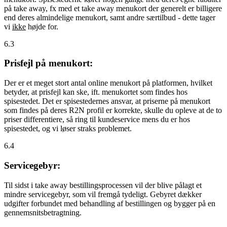
på take away, fx med et take away menukort der generelt er billigere
end deres almindelige menukort, samt andre særtilbud - dette tager
vi
ikke
højde for.
6.3
Prisfejl på menukort:
Der er et meget stort antal online menukort på platformen, hvilket
betyder, at prisfejl kan ske, ift. menukortet som findes hos
spisestedet. Det er spisestedernes ansvar, at priserne på menukort
som findes på deres R2N profil er korrekte, skulle du opleve at de to
priser differentiere, så ring til kundeservice mens du er hos
spisestedet, og vi løser straks problemet.
6.4
Servicegebyr:
Til sidst i take away bestillingsprocessen vil der blive pålagt et
mindre servicegebyr, som vil fremgå tydeligt. Gebyret dækker
udgifter forbundet med behandling af bestillingen og bygger på en
gennemsnitsbetragtning.