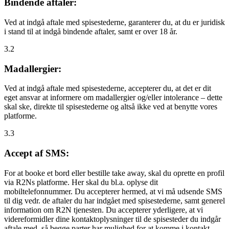
Bindende aftaler:
Ved at indgå aftale med spisestederne, garanterer du, at du er juridisk
i stand til at indgå bindende aftaler, samt er over 18 år.
3.2
Madallergier:
Ved at indgå aftale med spisestederne, accepterer du, at det er dit
eget ansvar at informere om madallergier og/eller intolerance – dette
skal ske, direkte til spisestederne og altså ikke ved at benytte vores
platforme.
3.3
Accept af SMS:
For at booke et bord eller bestille take away, skal du oprette en profil
via R2Ns platforme. Her skal du bl.a. oplyse dit
mobiltelefonnummer. Du accepterer hermed, at vi må udsende SMS
til dig vedr. de aftaler du har indgået med spisestederne, samt generel
information om R2N tjenesten. Du accepterer yderligere, at vi
videreformidler dine kontaktoplysninger til de spisesteder du indgår
aftale med, så begge parter har mulighed for at komme i kontakt