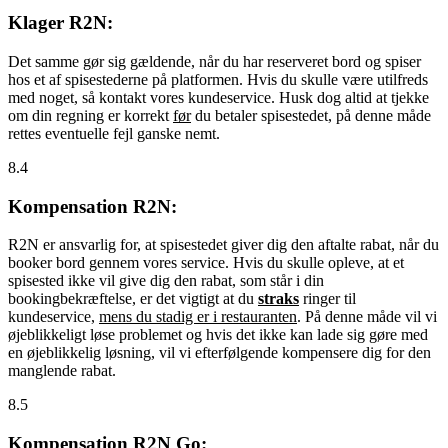
Klager R2N:
Det samme gør sig gældende, når du har reserveret bord og spiser
hos et af spisestederne på platformen. Hvis du skulle være utilfreds
med noget, så kontakt vores kundeservice. Husk dog altid at tjekke
om din regning er korrekt
før
du betaler spisestedet, på denne måde
rettes eventuelle fejl ganske nemt.
8.4
Kompensation R2N:
R2N er ansvarlig for, at spisestedet giver dig den aftalte rabat, når du
booker bord gennem vores service. Hvis du skulle opleve, at et
spisested ikke vil give dig den rabat, som står i din
bookingbekræftelse, er det vigtigt at du
straks
ringer til
kundeservice,
mens du stadig er i restauranten
. På denne måde vil vi
øjeblikkeligt løse problemet og hvis det ikke kan lade sig gøre med
en øjeblikkelig løsning, vil vi efterfølgende kompensere dig for den
manglende rabat.
8.5
Kompensation R2N Go: