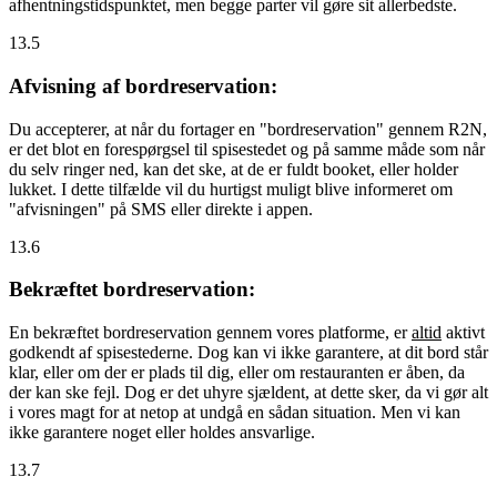
afhentningstidspunktet, men begge parter vil gøre sit allerbedste.
13.5
Afvisning af bordreservation:
Du accepterer, at når du fortager en "bordreservation" gennem R2N,
er det blot en forespørgsel til spisestedet og på samme måde som når
du selv ringer ned, kan det ske, at de er fuldt booket, eller holder
lukket. I dette tilfælde vil du hurtigst muligt blive informeret om
"afvisningen" på SMS eller direkte i appen.
13.6
Bekræftet bordreservation:
En bekræftet bordreservation gennem vores platforme, er
altid
aktivt
godkendt af spisestederne. Dog kan vi ikke garantere, at dit bord står
klar, eller om der er plads til dig, eller om restauranten er åben, da
der kan ske fejl. Dog er det uhyre sjældent, at dette sker, da vi gør alt
i vores magt for at netop at undgå en sådan situation. Men vi kan
ikke garantere noget eller holdes ansvarlige.
13.7