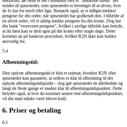
bekræftet, før dette er det i realiteten blot et "bindende tilbud" der
sendes til spisestedet, som spisestedet er berettiget til at afvise, hvis
de fx har for travlt eller lign. Bemærk også, at vi tidligst trækker
pengene for din ordre, når spisestedet har godkendt den. I tilfælde af
en afvist ordre, vil vi aldrig trække pengene fra din konto. Dog har
din bank "reserveret pengene", hvilket i særlige tilfælde kan betyde,
at du først kan se dem igen på din konto efter nogle dage. Dette
kommer an på bankens procedure, hvilket R2N ikke kan holdes
ansvarlig for.
5.4
Afhentningstid:
Den oplyste afhentningstid er blot et estimat, hverken R2N eller
spisestedet kan garantere, at ordren er klar til afhentning til det
oplyste afhentningstidspunkt – dog gør spisestedet sit allerbedste og
langt de fleste gange er maden klar til afhentningstidspunktet. Dette
betyder også, at hvis du kommer senere end afhentningstidspunktet,
vil din mad måske være blevet kold.
6. Priser og betaling
6.1