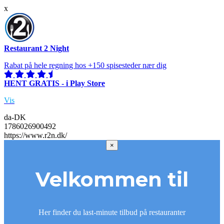
x
Restaurant 2 Night
Rabat på hele regning hos +150 spisesteder nær dig
HENT GRATIS - i Play Store
Vis
da-DK
1786026900492
https://www.r2n.dk/
×
Velkommen til
Her finder du last-minute tilbud på restauranter