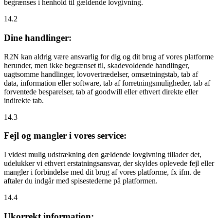
begrænses i henhold til gældende lovgivning.
14.2
Dine handlinger:
R2N kan aldrig være ansvarlig for dig og dit brug af vores platforme
herunder, men ikke begrænset til, skadevoldende handlinger,
uagtsomme handlinger, lovovertrædelser, omsætningstab, tab af
data, information eller software, tab af forretningsmuligheder, tab af
forventede besparelser, tab af goodwill eller ethvert direkte eller
indirekte tab.
14.3
Fejl og mangler i vores service:
I videst mulig udstrækning den gældende lovgivning tillader det,
udelukker vi ethvert erstatningsansvar, der skyldes oplevede fejl eller
mangler i forbindelse med dit brug af vores platforme, fx ifm. de
aftaler du indgår med spisestederne på platformen.
14.4
Ukorrekt information: