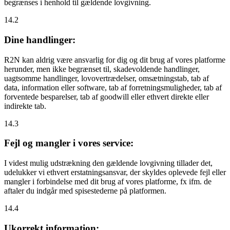
begrænses i henhold til gældende lovgivning.
14.2
Dine handlinger:
R2N kan aldrig være ansvarlig for dig og dit brug af vores platforme
herunder, men ikke begrænset til, skadevoldende handlinger,
uagtsomme handlinger, lovovertrædelser, omsætningstab, tab af
data, information eller software, tab af forretningsmuligheder, tab af
forventede besparelser, tab af goodwill eller ethvert direkte eller
indirekte tab.
14.3
Fejl og mangler i vores service:
I videst mulig udstrækning den gældende lovgivning tillader det,
udelukker vi ethvert erstatningsansvar, der skyldes oplevede fejl eller
mangler i forbindelse med dit brug af vores platforme, fx ifm. de
aftaler du indgår med spisestederne på platformen.
14.4
Ukorrekt information: