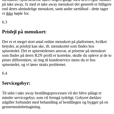
på take away, fx med et take away menukort der generelt er billigere
end deres almindelige menukort, samt andre særtilbud - dette tager
vi
ikke
højde for.
6.3
Prisfejl på menukort:
Der er et meget stort antal online menukort på platformen, hvilket
betyder, at prisfejl kan ske, ift. menukortet som findes hos
spisestedet. Det er spisestedernes ansvar, at priserne på menukort
som findes på deres R2N profil er korrekte, skulle du opleve at de to
priser differentiere, så ring til kundeservice mens du er hos
spisestedet, og vi løser straks problemet.
6.4
Servicegebyr:
Til sidst i take away bestillingsprocessen vil der blive pålagt et
mindre servicegebyr, som vil fremgå tydeligt. Gebyret dækker
udgifter forbundet med behandling af bestillingen og bygger på en
gennemsnitsbetragtning.