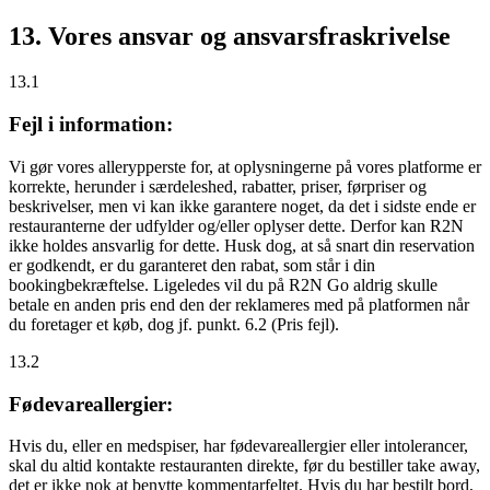
13. Vores ansvar og ansvarsfraskrivelse
13.1
Fejl i information:
Vi gør vores allerypperste for, at oplysningerne på vores platforme er
korrekte, herunder i særdeleshed, rabatter, priser, førpriser og
beskrivelser, men vi kan ikke garantere noget, da det i sidste ende er
restauranterne der udfylder og/eller oplyser dette. Derfor kan R2N
ikke holdes ansvarlig for dette. Husk dog, at så snart din reservation
er godkendt, er du garanteret den rabat, som står i din
bookingbekræftelse. Ligeledes vil du på R2N Go aldrig skulle
betale en anden pris end den der reklameres med på platformen når
du foretager et køb, dog jf. punkt. 6.2 (Pris fejl).
13.2
Fødevareallergier:
Hvis du, eller en medspiser, har fødevareallergier eller intolerancer,
skal du altid kontakte restauranten direkte, før du bestiller take away,
det er
ikke
nok at benytte kommentarfeltet. Hvis du har bestilt bord,