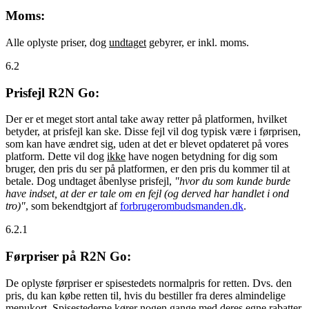
Moms:
Alle oplyste priser, dog
undtaget
gebyrer, er inkl. moms.
6.2
Prisfejl R2N Go:
Der er et meget stort antal take away retter på platformen, hvilket
betyder, at prisfejl kan ske. Disse fejl vil dog typisk være i førprisen,
som kan have ændret sig, uden at det er blevet opdateret på vores
platform. Dette vil dog
ikke
have nogen betydning for dig som
bruger, den pris du ser på platformen, er den pris du kommer til at
betale. Dog undtaget åbenlyse prisfejl,
"hvor du som kunde burde
have indset, at der er tale om en fejl (og derved har handlet i ond
tro)"
, som bekendtgjort af
forbrugerombudsmanden.dk
.
6.2.1
Førpriser på R2N Go:
De oplyste førpriser er spisestedets normalpris for retten. Dvs. den
pris, du kan købe retten til, hvis du bestiller fra deres almindelige
menukort. Spisestederne kører nogen gange med deres egne rabatter