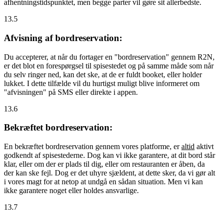
afhentningstidspunktet, men begge parter vil gøre sit allerbedste.
13.5
Afvisning af bordreservation:
Du accepterer, at når du fortager en "bordreservation" gennem R2N,
er det blot en forespørgsel til spisestedet og på samme måde som når
du selv ringer ned, kan det ske, at de er fuldt booket, eller holder
lukket. I dette tilfælde vil du hurtigst muligt blive informeret om
"afvisningen" på SMS eller direkte i appen.
13.6
Bekræftet bordreservation:
En bekræftet bordreservation gennem vores platforme, er
altid
aktivt
godkendt af spisestederne. Dog kan vi ikke garantere, at dit bord står
klar, eller om der er plads til dig, eller om restauranten er åben, da
der kan ske fejl. Dog er det uhyre sjældent, at dette sker, da vi gør alt
i vores magt for at netop at undgå en sådan situation. Men vi kan
ikke garantere noget eller holdes ansvarlige.
13.7