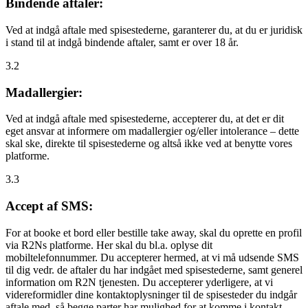
Bindende aftaler:
Ved at indgå aftale med spisestederne, garanterer du, at du er juridisk
i stand til at indgå bindende aftaler, samt er over 18 år.
3.2
Madallergier:
Ved at indgå aftale med spisestederne, accepterer du, at det er dit
eget ansvar at informere om madallergier og/eller intolerance – dette
skal ske, direkte til spisestederne og altså ikke ved at benytte vores
platforme.
3.3
Accept af SMS:
For at booke et bord eller bestille take away, skal du oprette en profil
via R2Ns platforme. Her skal du bl.a. oplyse dit
mobiltelefonnummer. Du accepterer hermed, at vi må udsende SMS
til dig vedr. de aftaler du har indgået med spisestederne, samt generel
information om R2N tjenesten. Du accepterer yderligere, at vi
videreformidler dine kontaktoplysninger til de spisesteder du indgår
aftale med, så begge parter har mulighed for at komme i kontakt