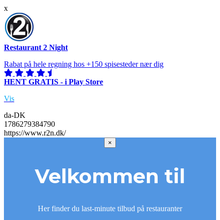
x
Restaurant 2 Night
Rabat på hele regning hos +150 spisesteder nær dig
HENT GRATIS - i Play Store
Vis
da-DK
1786279384790
https://www.r2n.dk/
×
Velkommen til
Her finder du last-minute tilbud på restauranter