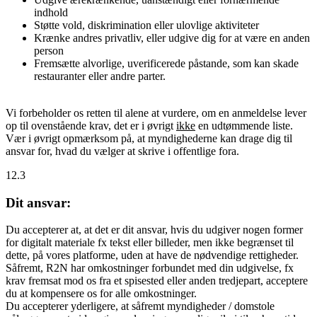
indhold
Støtte vold, diskrimination eller ulovlige aktiviteter
Krænke andres privatliv, eller udgive dig for at være en anden
person
Fremsætte alvorlige, uverificerede påstande, som kan skade
restauranter eller andre parter.
Vi forbeholder os retten til alene at vurdere, om en anmeldelse lever
op til ovenstående krav, det er i øvrigt
ikke
en udtømmende liste.
Vær i øvrigt opmærksom på, at myndighederne kan drage dig til
ansvar for, hvad du vælger at skrive i offentlige fora.
12.3
Dit ansvar:
Du accepterer at, at det er dit ansvar, hvis du udgiver nogen former
for digitalt materiale fx tekst eller billeder, men ikke begrænset til
dette, på vores platforme, uden at have de nødvendige rettigheder.
Såfremt, R2N har omkostninger forbundet med din udgivelse, fx
krav fremsat mod os fra et spisested eller anden tredjepart, acceptere
du at kompensere os for alle omkostninger.
Du accepterer yderligere, at såfremt myndigheder / domstole