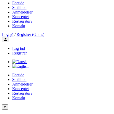
Forside
Se tilbud
Anmeldelser
Konceptet
Restauratør?
Kontakt
Log på
/
Registrer (Gratis)
Toggle user menu
Log ind
Registrér
Forside
Se tilbud
Anmeldelser
Konceptet
Restauratør?
Kontakt
x