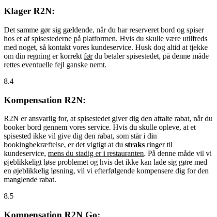
Klager R2N:
Det samme gør sig gældende, når du har reserveret bord og spiser
hos et af spisestederne på platformen. Hvis du skulle være utilfreds
med noget, så kontakt vores kundeservice. Husk dog altid at tjekke
om din regning er korrekt
før
du betaler spisestedet, på denne måde
rettes eventuelle fejl ganske nemt.
8.4
Kompensation R2N:
R2N er ansvarlig for, at spisestedet giver dig den aftalte rabat, når du
booker bord gennem vores service. Hvis du skulle opleve, at et
spisested ikke vil give dig den rabat, som står i din
bookingbekræftelse, er det vigtigt at du
straks
ringer til
kundeservice,
mens du stadig er i restauranten
. På denne måde vil vi
øjeblikkeligt løse problemet og hvis det ikke kan lade sig gøre med
en øjeblikkelig løsning, vil vi efterfølgende kompensere dig for den
manglende rabat.
8.5
Kompensation R2N Go: