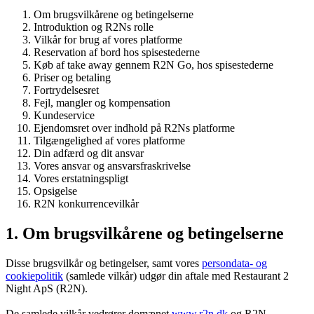
Om brugsvilkårene og betingelserne
Introduktion og R2Ns rolle
Vilkår for brug af vores platforme
Reservation af bord hos spisestederne
Køb af take away gennem R2N Go, hos spisestederne
Priser og betaling
Fortrydelsesret
Fejl, mangler og kompensation
Kundeservice
Ejendomsret over indhold på R2Ns platforme
Tilgængelighed af vores platforme
Din adfærd og dit ansvar
Vores ansvar og ansvarsfraskrivelse
Vores erstatningspligt
Opsigelse
R2N konkurrencevilkår
1. Om brugsvilkårene og betingelserne
Disse brugsvilkår og betingelser, samt vores
persondata- og
cookiepolitik
(samlede vilkår) udgør din aftale med Restaurant 2
Night ApS (R2N).
De samlede vilkår vedrører domænet
www.r2n.dk
og R2N