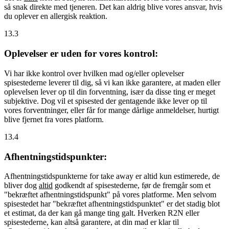
så snak direkte med tjeneren. Det kan aldrig blive vores ansvar, hvis
du oplever en allergisk reaktion.
13.3
Oplevelser er uden for vores kontrol:
Vi har ikke kontrol over hvilken mad og/eller oplevelser
spisestederne leverer til dig, så vi kan ikke garantere, at maden eller
oplevelsen lever op til din forventning, især da disse ting er meget
subjektive. Dog vil et spisested der gentagende ikke lever op til
vores forventninger, eller får for mange dårlige anmeldelser, hurtigt
blive fjernet fra vores platform.
13.4
Afhentningstidspunkter:
Afhentningstidspunkterne for take away er altid kun estimerede, de
bliver dog
altid
godkendt af spisestederne, før de fremgår som et
"bekræftet afhentningstidspunkt" på vores platforme. Men selvom
spisestedet har "bekræftet afhentningstidspunktet" er det stadig blot
et estimat, da der kan gå mange ting galt. Hverken R2N eller
spisestederne, kan altså garantere, at din mad er klar til