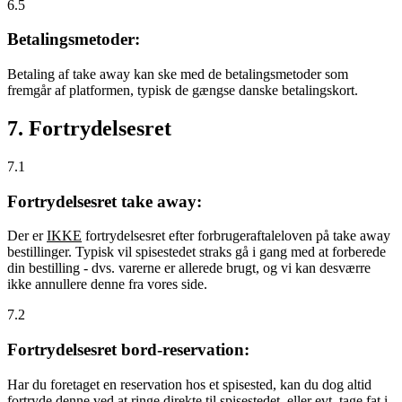
6.5
Betalingsmetoder:
Betaling af take away kan ske med de betalingsmetoder som
fremgår af platformen, typisk de gængse danske betalingskort.
7. Fortrydelsesret
7.1
Fortrydelsesret take away:
Der er
IKKE
fortrydelsesret efter forbrugeraftaleloven på take away
bestillinger. Typisk vil spisestedet straks gå i gang med at forberede
din bestilling - dvs. varerne er allerede brugt, og vi kan desværre
ikke annullere denne fra vores side.
7.2
Fortrydelsesret bord-reservation:
Har du foretaget en reservation hos et spisested, kan du dog altid
fortryde denne ved at ringe direkte til spisestedet, eller evt. tage fat i