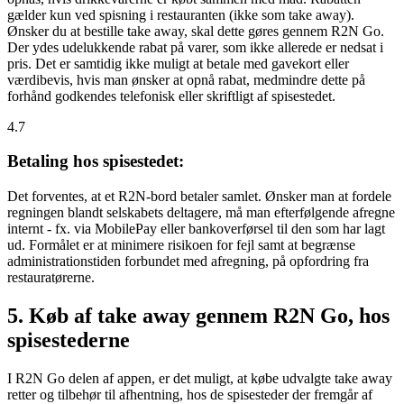
gælder kun ved spisning i restauranten (ikke som take away).
Ønsker du at bestille take away, skal dette gøres gennem R2N Go.
Der ydes udelukkende rabat på varer, som ikke allerede er nedsat i
pris. Det er samtidig ikke muligt at betale med gavekort eller
værdibevis, hvis man ønsker at opnå rabat, medmindre dette på
forhånd godkendes telefonisk eller skriftligt af spisestedet.
4.7
Betaling hos spisestedet:
Det forventes, at et R2N-bord betaler samlet. Ønsker man at fordele
regningen blandt selskabets deltagere, må man efterfølgende afregne
internt - fx. via MobilePay eller bankoverførsel til den som har lagt
ud. Formålet er at minimere risikoen for fejl samt at begrænse
administrationstiden forbundet med afregning, på opfordring fra
restauratørerne.
5. Køb af take away gennem R2N Go, hos
spisestederne
I R2N Go delen af appen, er det muligt, at købe udvalgte take away
retter og tilbehør til afhentning, hos de spisesteder der fremgår af