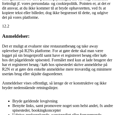
fortroligt jf. vores persondata- og cookiepolitik. Pointen er, at det er
dit ansvar, at du ikke kommer til at bryde ophavsretten, ved fx at
kopiere tekst eller billeder, dog ikke begrænset til dette, og udgive
det på vores platforme.
12.2
Anmeldelser:
Det er muligt at evaluere sine restaurantbesøg og take away
oplevelser på R2Ns platforme. For at gøre dette skal man være
logget på sin brugerprofil samt have et registreret besøg eller køb
hos det pågældende spisested. Formålet med kun at lade brugere der
har et registreret besøg / køb hos spisestedet skrive anmeldelse på
R2N er at gøre den enkelte anmeldelse mere troværdig og minimere
useriøs brug eller skjulte dagsordener.
Anmeldelser vises offentligt, så længe de er konstruktive og ikke
bryder nedenstående retningslinjer.
Bryde gældende lovgivning
Benytte links, samt promovere noget som helst andet, fx andre
spisesteder, bookingkoncepter
Udgive ærekrænkende, uanstændigt eller fornærmende