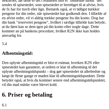
bekræftet, før dette er det i realiteten blot et "bindende tilbud" der
sendes til spisestedet, som spisestedet er berettiget til at afvise, hvis
de fx har for travlt eller lign. Bemærk også, at vi tidligst trækker
pengene for din ordre, når spisestedet har godkendt den. I tilfælde af
en afvist ordre, vil vi aldrig trække pengene fra din konto. Dog har
din bank "reserveret pengene", hvilket i særlige tilfælde kan betyde,
at du først kan se dem igen på din konto efter nogle dage. Dette
kommer an på bankens procedure, hvilket R2N ikke kan holdes
ansvarlig for.
5.4
Afhentningstid:
Den oplyste afhentningstid er blot et estimat, hverken R2N eller
spisestedet kan garantere, at ordren er klar til afhentning til det
oplyste afhentningstidspunkt – dog gør spisestedet sit allerbedste og
langt de fleste gange er maden klar til afhentningstidspunktet. Dette
betyder også, at hvis du kommer senere end afhentningstidspunktet,
vil din mad måske være blevet kold.
6. Priser og betaling
6.1