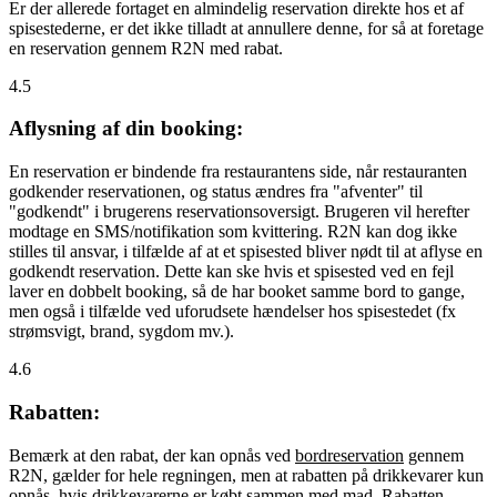
Er der allerede fortaget en almindelig reservation direkte hos et af
spisestederne, er det ikke tilladt at annullere denne, for så at foretage
en reservation gennem R2N med rabat.
4.5
Aflysning af din booking:
En reservation er bindende fra restaurantens side, når restauranten
godkender reservationen, og status ændres fra "afventer" til
"godkendt" i brugerens reservationsoversigt. Brugeren vil herefter
modtage en SMS/notifikation som kvittering. R2N kan dog ikke
stilles til ansvar, i tilfælde af at et spisested bliver nødt til at aflyse en
godkendt reservation. Dette kan ske hvis et spisested ved en fejl
laver en dobbelt booking, så de har booket samme bord to gange,
men også i tilfælde ved uforudsete hændelser hos spisestedet (fx
strømsvigt, brand, sygdom mv.).
4.6
Rabatten:
Bemærk at den rabat, der kan opnås ved
bordreservation
gennem
R2N, gælder for hele regningen, men at rabatten på drikkevarer kun
opnås, hvis drikkevarerne er købt sammen med mad. Rabatten