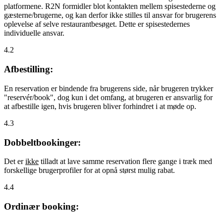
platformene. R2N formidler blot kontakten mellem spisestederne og
gæsterne/brugerne, og kan derfor ikke stilles til ansvar for brugerens
oplevelse af selve restaurantbesøget. Dette er spisestedernes
individuelle ansvar.
4.2
Afbestilling:
En reservation er bindende fra brugerens side, når brugeren trykker
"reservér/book", dog kun i det omfang, at brugeren er ansvarlig for
at afbestille igen, hvis brugeren bliver forhindret i at møde op.
4.3
Dobbeltbookinger:
Det er
ikke
tilladt at lave samme reservation flere gange i træk med
forskellige brugerprofiler for at opnå størst mulig rabat.
4.4
Ordinær booking: