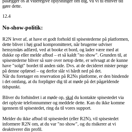
pålægger os at videregive oplysninger om dig, vil vi til enhver tid
gøre dette.
12.4
No-show-politik:
R2N lever af, at have et godt forhold til spisestederne på platformen,
dette bliver i høj grad kompromitteret, når brugerne udviser
hensynsløs adfærd, ved at booke et bord, og lader være med at
dukke op eller melde afbud – et så kaldt "no show". Grunden til, at
spisestederne bliver så sure over netop dette, er selvsagt at de kunne
have "solgt" bordet til anden side. Dvs. at de decideret mister penge
på denne opførsel – og derfor slår vi hårdt ned på det.
Når du foretager en reservation på R2Ns platforme, er den bindende
i det omfang, at du forpligter dig til at møde på det pågældende
tidspunkt.
Bliver du forhindret i at møde op,
skal
du kontakte spisestedet via
det oplyste telefonnummer og meddele dette. Kan du ikke komme
igennem til spisestedet, ring da til vores support.
Melder du ikke afbud til spisestedet (eller R2N), vil spisestedet
informere R2N om, at du var "no show", og du risikerer at vi
deaktiverer din profil.