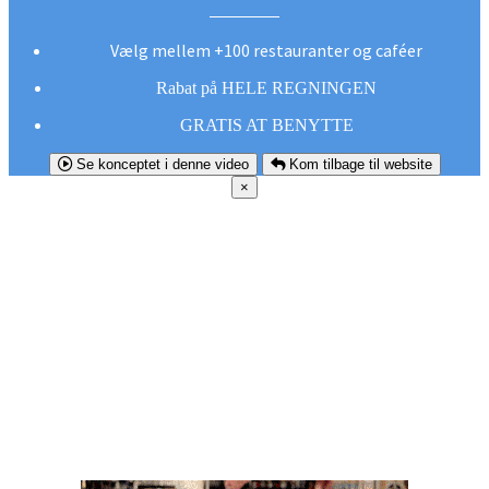
Vælg mellem +100 restauranter og caféer
Rabat på HELE REGNINGEN
GRATIS AT BENYTTE
Se konceptet i denne video
Kom tilbage til website
×
FØR DU
SMUTTER!
Hent vores gratis app og undgå at gå glip af et
godt tilbud næste gang sulten melder sig.