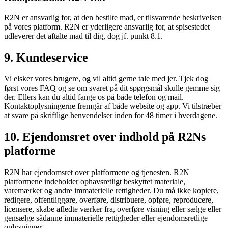
R2N er ansvarlig for, at den bestilte mad, er tilsvarende beskrivelsen
på vores platform. R2N er yderligere ansvarlig for, at spisestedet
udleverer det aftalte mad til dig, dog jf. punkt 8.1.
9. Kundeservice
Vi elsker vores brugere, og vil altid gerne tale med jer. Tjek dog
først vores FAQ og se om svaret på dit spørgsmål skulle gemme sig
der. Ellers kan du altid fange os på både telefon og mail.
Kontaktoplysningerne fremgår af både website og app. Vi tilstræber
at svare på skriftlige henvendelser inden for 48 timer i hverdagene.
10. Ejendomsret over indhold på R2Ns
platforme
R2N har ejendomsret over platformene og tjenesten. R2N
platformene indeholder ophavsretligt beskyttet materiale,
varemærker og andre immaterielle rettigheder. Du må ikke kopiere,
redigere, offentliggøre, overføre, distribuere, opføre, reproducere,
licensere, skabe afledte værker fra, overføre visning eller sælge eller
gensælge sådanne immaterielle rettigheder eller ejendomsretlige
oplysninger.