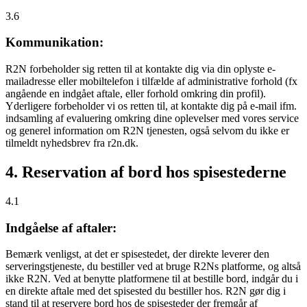
3.6
Kommunikation:
R2N forbeholder sig retten til at kontakte dig via din oplyste e-
mailadresse eller mobiltelefon i tilfælde af administrative forhold (fx
angående en indgået aftale, eller forhold omkring din profil).
Yderligere forbeholder vi os retten til, at kontakte dig på e-mail ifm.
indsamling af evaluering omkring dine oplevelser med vores service
og generel information om R2N tjenesten, også selvom du ikke er
tilmeldt nyhedsbrev fra r2n.dk.
4. Reservation af bord hos spisestederne
4.1
Indgåelse af aftaler:
Bemærk venligst, at det er spisestedet, der direkte leverer den
serveringstjeneste, du bestiller ved at bruge R2Ns platforme, og altså
ikke R2N. Ved at benytte platformene til at bestille bord, indgår du i
en direkte aftale med det spisested du bestiller hos. R2N gør dig i
stand til at reservere bord hos de spisesteder der fremgår af