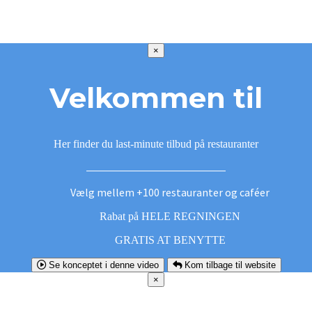
×
Velkommen til
Her finder du last-minute tilbud på restauranter
Vælg mellem +100 restauranter og caféer
Rabat på HELE REGNINGEN
GRATIS AT BENYTTE
Se konceptet i denne video
Kom tilbage til website
×