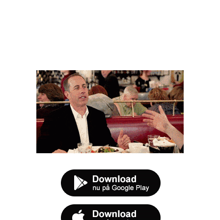
FØR DU SMUTTER
t tilbud næste gang sulten melder sig.