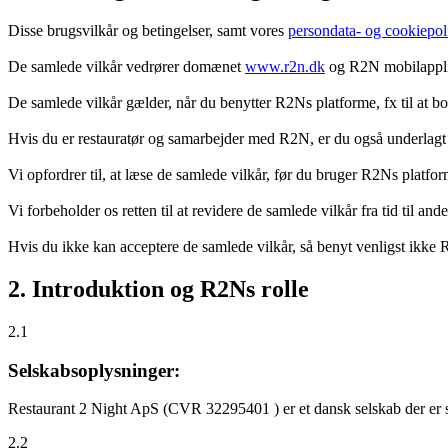
Disse brugsvilkår og betingelser, samt vores
persondata- og cookiepoli
De samlede vilkår vedrører domænet
www.r2n.dk
og R2N mobilapplik
De samlede vilkår gælder, når du benytter R2Ns platforme, fx til at b
Hvis du er restauratør og samarbejder med R2N, er du også underlagt
Vi opfordrer til, at læse de samlede vilkår, før du bruger R2Ns platfo
Vi forbeholder os retten til at revidere de samlede vilkår fra tid til 
Hvis du ikke kan acceptere de samlede vilkår, så benyt venligst ikke
2. Introduktion og R2Ns rolle
2.1
Selskabsoplysninger:
Restaurant 2 Night ApS (CVR 32295401 ) er et dansk selskab der er sti
2.2