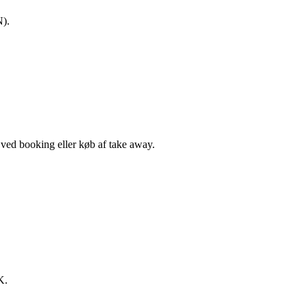
N).
, ved booking eller køb af take away.
K.