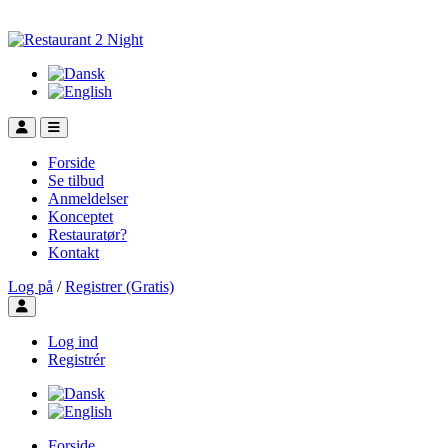
Forside
Se tilbud
Anmeldelser
Konceptet
Restauratør?
Kontakt
Log på
/
Registrer (Gratis)
Toggle user menu
Log ind
Registrér
Forside