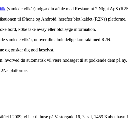
tik
(samlede vilkår) udgør din aftale med Restaurant 2 Night ApS (R2
ationen til iPhone og Android, herefter blot kaldet (R2Ns) platforme.
ooke bord, købe take away eller blot søge information.
 de samlede vilkår, udover din almindelige kontrakt med R2N.
rme og ønsker dig god læselyst.
anden, hvorved du automatisk vil være nødsaget til at godkende dem på ny
 R2Ns platforme.
ftet i 2009, vi har til huse på Vestergade 16, 3. sal, 1459 København 