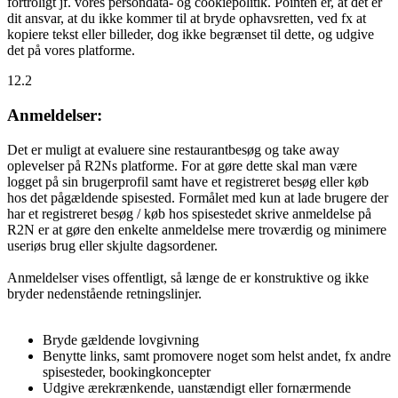
fortroligt jf. vores persondata- og cookiepolitik. Pointen er, at det er
dit ansvar, at du ikke kommer til at bryde ophavsretten, ved fx at
kopiere tekst eller billeder, dog ikke begrænset til dette, og udgive
det på vores platforme.
12.2
Anmeldelser:
Det er muligt at evaluere sine restaurantbesøg og take away
oplevelser på R2Ns platforme. For at gøre dette skal man være
logget på sin brugerprofil samt have et registreret besøg eller køb
hos det pågældende spisested. Formålet med kun at lade brugere der
har et registreret besøg / køb hos spisestedet skrive anmeldelse på
R2N er at gøre den enkelte anmeldelse mere troværdig og minimere
useriøs brug eller skjulte dagsordener.
Anmeldelser vises offentligt, så længe de er konstruktive og ikke
bryder nedenstående retningslinjer.
Bryde gældende lovgivning
Benytte links, samt promovere noget som helst andet, fx andre
spisesteder, bookingkoncepter
Udgive ærekrænkende, uanstændigt eller fornærmende