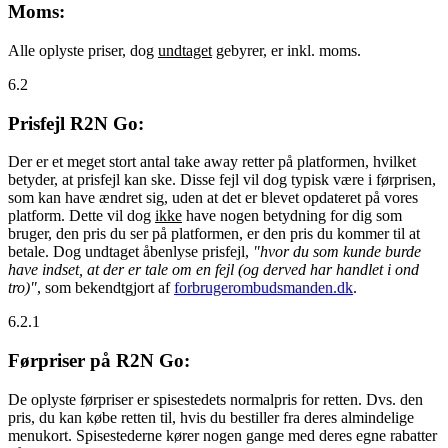
Moms:
Alle oplyste priser, dog
undtaget
gebyrer, er inkl. moms.
6.2
Prisfejl R2N Go:
Der er et meget stort antal take away retter på platformen, hvilket
betyder, at prisfejl kan ske. Disse fejl vil dog typisk være i førprisen,
som kan have ændret sig, uden at det er blevet opdateret på vores
platform. Dette vil dog
ikke
have nogen betydning for dig som
bruger, den pris du ser på platformen, er den pris du kommer til at
betale. Dog undtaget åbenlyse prisfejl,
"hvor du som kunde burde
have indset, at der er tale om en fejl (og derved har handlet i ond
tro)"
, som bekendtgjort af
forbrugerombudsmanden.dk
.
6.2.1
Førpriser på R2N Go:
De oplyste førpriser er spisestedets normalpris for retten. Dvs. den
pris, du kan købe retten til, hvis du bestiller fra deres almindelige
menukort. Spisestederne kører nogen gange med deres egne rabatter