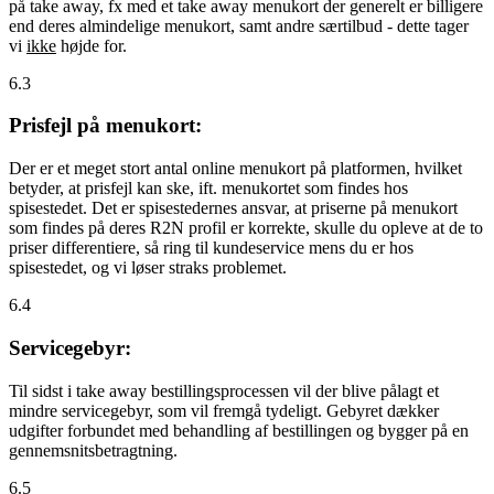
på take away, fx med et take away menukort der generelt er billigere
end deres almindelige menukort, samt andre særtilbud - dette tager
vi
ikke
højde for.
6.3
Prisfejl på menukort:
Der er et meget stort antal online menukort på platformen, hvilket
betyder, at prisfejl kan ske, ift. menukortet som findes hos
spisestedet. Det er spisestedernes ansvar, at priserne på menukort
som findes på deres R2N profil er korrekte, skulle du opleve at de to
priser differentiere, så ring til kundeservice mens du er hos
spisestedet, og vi løser straks problemet.
6.4
Servicegebyr:
Til sidst i take away bestillingsprocessen vil der blive pålagt et
mindre servicegebyr, som vil fremgå tydeligt. Gebyret dækker
udgifter forbundet med behandling af bestillingen og bygger på en
gennemsnitsbetragtning.
6.5