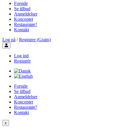
Forside
Se tilbud
Anmeldelser
Konceptet
Restauratør?
Kontakt
Log på
/
Registrer (Gratis)
Toggle user menu
Log ind
Registrér
Forside
Se tilbud
Anmeldelser
Konceptet
Restauratør?
Kontakt
x