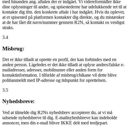
med hinanden ang. aftalen der er indgået. Vi videreformidler ikke
dine oplysninger til andre, og spisestederne har udelukkende ret til at
kontakte dig ifm. den konkrete aftale i har indgået. Hvis du oplever,
at et spisested på platformen kontakter dig direkte, og du mistænker
at de har fået dit navn/nummer gennem R2N, så kontakt os venligst
straks.
3.4
Misbrug:
Det er ikke tilladt at oprette en profil, der kan forbindes med en
anden person. Ligeledes er det ikke tilladt at oplyse andres/falske e-
mailadresser, adresser, mobilnumre eller anden form for
kontaktinformation. I tilfælde af misbrug/chikane vil dette blive
politianmeldt med IP-adresse og tidspunkt for oprettelsen.
3.5
Nyhedsbreve:
Ved at tilmelde dig R2Ns nyhedsbrev accepterer du, at vi må
udsende nyhedsbreve til dig. E-mailnyhedsbreve kan indeholde
annoncer, men din e-mail bliver IKKE delt med tredjepart.