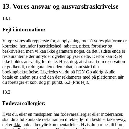
13. Vores ansvar og ansvarsfraskrivelse
13.1
Fejl i information:
Vi gør vores allerypperste for, at oplysningerne på vores platforme er
korrekte, herunder i særdeleshed, rabatter, priser, førpriser og
beskrivelser, men vi kan ikke garantere noget, da det i sidste ende er
restauranterne der udfylder og/eller oplyser dette. Derfor kan R2N
ikke holdes ansvarlig for dette. Husk dog, at så snart din reservation
er godkendt, er du garanteret den rabat, som står i din
bookingbekræftelse. Ligeledes vil du på R2N Go aldrig skulle
betale en anden pris end den der reklameres med på platformen når
du foretager et køb, dog jf. punkt. 6.2 (Pris fejl).
13.2
Fødevareallergier:
Hvis du, eller en medspiser, har fødevareallergier eller intolerancer,
skal du altid kontakte restauranten direkte, før du bestiller take away,
det er
ikke
nok at benytte kommentarfeltet. Hvis du har bestilt bord,