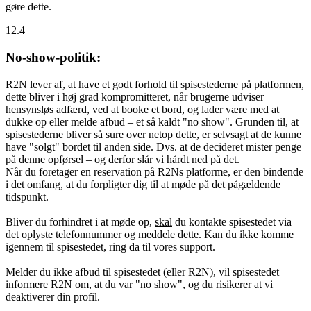
gøre dette.
12.4
No-show-politik:
R2N lever af, at have et godt forhold til spisestederne på platformen,
dette bliver i høj grad kompromitteret, når brugerne udviser
hensynsløs adfærd, ved at booke et bord, og lader være med at
dukke op eller melde afbud – et så kaldt "no show". Grunden til, at
spisestederne bliver så sure over netop dette, er selvsagt at de kunne
have "solgt" bordet til anden side. Dvs. at de decideret mister penge
på denne opførsel – og derfor slår vi hårdt ned på det.
Når du foretager en reservation på R2Ns platforme, er den bindende
i det omfang, at du forpligter dig til at møde på det pågældende
tidspunkt.
Bliver du forhindret i at møde op,
skal
du kontakte spisestedet via
det oplyste telefonnummer og meddele dette. Kan du ikke komme
igennem til spisestedet, ring da til vores support.
Melder du ikke afbud til spisestedet (eller R2N), vil spisestedet
informere R2N om, at du var "no show", og du risikerer at vi
deaktiverer din profil.