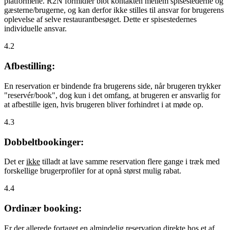
platformene. R2N formidler blot kontakten mellem spisestederne og
gæsterne/brugerne, og kan derfor ikke stilles til ansvar for brugerens
oplevelse af selve restaurantbesøget. Dette er spisestedernes
individuelle ansvar.
4.2
Afbestilling:
En reservation er bindende fra brugerens side, når brugeren trykker
"reservér/book", dog kun i det omfang, at brugeren er ansvarlig for
at afbestille igen, hvis brugeren bliver forhindret i at møde op.
4.3
Dobbeltbookinger:
Det er
ikke
tilladt at lave samme reservation flere gange i træk med
forskellige brugerprofiler for at opnå størst mulig rabat.
4.4
Ordinær booking:
Er der allerede fortaget en almindelig reservation direkte hos et af