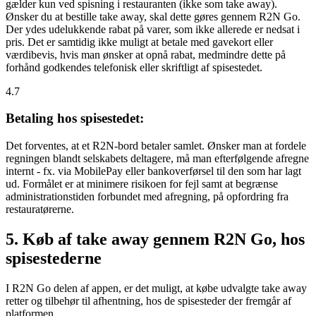
gælder kun ved spisning i restauranten (ikke som take away).
Ønsker du at bestille take away, skal dette gøres gennem R2N Go.
Der ydes udelukkende rabat på varer, som ikke allerede er nedsat i
pris. Det er samtidig ikke muligt at betale med gavekort eller
værdibevis, hvis man ønsker at opnå rabat, medmindre dette på
forhånd godkendes telefonisk eller skriftligt af spisestedet.
4.7
Betaling hos spisestedet:
Det forventes, at et R2N-bord betaler samlet. Ønsker man at fordele
regningen blandt selskabets deltagere, må man efterfølgende afregne
internt - fx. via MobilePay eller bankoverførsel til den som har lagt
ud. Formålet er at minimere risikoen for fejl samt at begrænse
administrationstiden forbundet med afregning, på opfordring fra
restauratørerne.
5. Køb af take away gennem R2N Go, hos
spisestederne
I R2N Go delen af appen, er det muligt, at købe udvalgte take away
retter og tilbehør til afhentning, hos de spisesteder der fremgår af
platformen.