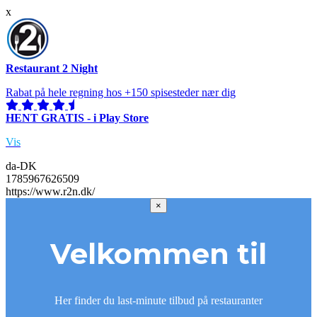
x
Restaurant 2 Night
Rabat på hele regning hos +150 spisesteder nær dig
HENT GRATIS - i Play Store
Vis
da-DK
1785967626509
https://www.r2n.dk/
×
Velkommen til
Her finder du last-minute tilbud på restauranter