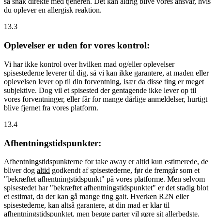
så snak direkte med tjeneren. Det kan aldrig blive vores ansvar, hvis
du oplever en allergisk reaktion.
13.3
Oplevelser er uden for vores kontrol:
Vi har ikke kontrol over hvilken mad og/eller oplevelser
spisestederne leverer til dig, så vi kan ikke garantere, at maden eller
oplevelsen lever op til din forventning, især da disse ting er meget
subjektive. Dog vil et spisested der gentagende ikke lever op til
vores forventninger, eller får for mange dårlige anmeldelser, hurtigt
blive fjernet fra vores platform.
13.4
Afhentningstidspunkter:
Afhentningstidspunkterne for take away er altid kun estimerede, de
bliver dog
altid
godkendt af spisestederne, før de fremgår som et
"bekræftet afhentningstidspunkt" på vores platforme. Men selvom
spisestedet har "bekræftet afhentningstidspunktet" er det stadig blot
et estimat, da der kan gå mange ting galt. Hverken R2N eller
spisestederne, kan altså garantere, at din mad er klar til
afhentningstidspunktet, men begge parter vil gøre sit allerbedste.