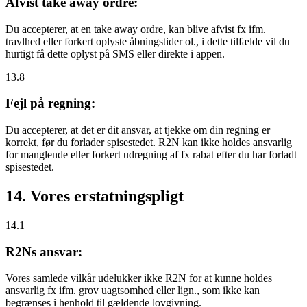
Afvist take away ordre:
Du accepterer, at en take away ordre, kan blive afvist fx ifm.
travlhed eller forkert oplyste åbningstider ol., i dette tilfælde vil du
hurtigt få dette oplyst på SMS eller direkte i appen.
13.8
Fejl på regning:
Du accepterer, at det er dit ansvar, at tjekke om din regning er
korrekt,
før
du forlader spisestedet. R2N kan ikke holdes ansvarlig
for manglende eller forkert udregning af fx rabat efter du har forladt
spisestedet.
14. Vores erstatningspligt
14.1
R2Ns ansvar:
Vores samlede vilkår udelukker ikke R2N for at kunne holdes
ansvarlig fx ifm. grov uagtsomhed eller lign., som ikke kan
begrænses i henhold til gældende lovgivning.