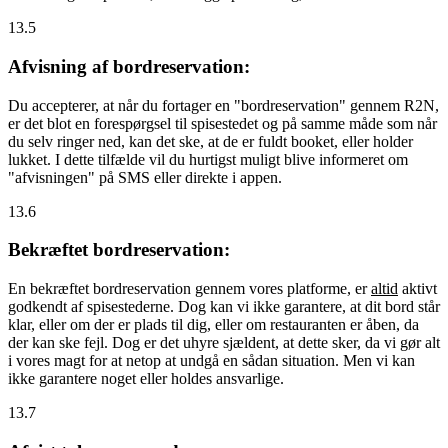
13.5
Afvisning af bordreservation:
Du accepterer, at når du fortager en "bordreservation" gennem R2N,
er det blot en forespørgsel til spisestedet og på samme måde som når
du selv ringer ned, kan det ske, at de er fuldt booket, eller holder
lukket. I dette tilfælde vil du hurtigst muligt blive informeret om
"afvisningen" på SMS eller direkte i appen.
13.6
Bekræftet bordreservation:
En bekræftet bordreservation gennem vores platforme, er
altid
aktivt
godkendt af spisestederne. Dog kan vi ikke garantere, at dit bord står
klar, eller om der er plads til dig, eller om restauranten er åben, da
der kan ske fejl. Dog er det uhyre sjældent, at dette sker, da vi gør alt
i vores magt for at netop at undgå en sådan situation. Men vi kan
ikke garantere noget eller holdes ansvarlige.
13.7