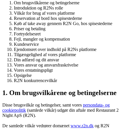
Om brugsvilkårene og betingelserne
Introduktion og R2Ns rolle
Vilkår for brug af vores platforme
Reservation af bord hos spisestederne
Køb af take away gennem R2N Go, hos spisestederne
Priser og betaling
Fortrydelsesret
Fejl, mangler og kompensation
Kundeservice
Ejendomsret over indhold på R2Ns platforme
Tilgængelighed af vores platforme
Din adfærd og dit ansvar
Vores ansvar og ansvarsfraskrivelse
Vores erstatningspligt
Opsigelse
R2N konkurrencevilkår
1. Om brugsvilkårene og betingelserne
Disse brugsvilkår og betingelser, samt vores
persondata- og
cookiepolitik
(samlede vilkår) udgør din aftale med Restaurant 2
Night ApS (R2N).
De samlede vilkår vedrører domænet
www.r2n.dk
og R2N