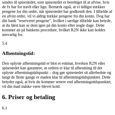
sendes til spisestedet, som spisestedet er berettiget til at afvise, hvis
de fx har for travlt eller lign. Bemærk også, at vi tidligst trækker
pengene for din ordre, når spisestedet har godkendt den. I tilfælde af
en afvist ordre, vil vi aldrig trække pengene fra din konto. Dog har
din bank "reserveret pengene", hvilket i særlige tilfælde kan betyde,
at du først kan se dem igen på din konto efter nogle dage. Dette
kommer an på bankens procedure, hvilket R2N ikke kan holdes
ansvarlig for.
5.4
Afhentningstid:
Den oplyste afhentningstid er blot et estimat, hverken R2N eller
spisestedet kan garantere, at ordren er klar til afhentning til det
oplyste afhentningstidspunkt – dog gør spisestedet sit allerbedste og
langt de fleste gange er maden klar til afhentningstidspunktet. Dette
betyder også, at hvis du kommer senere end afhentningstidspunktet,
vil din mad måske være blevet kold.
6. Priser og betaling
6.1