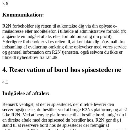
3.6
Kommunikation:
R2N forbeholder sig retten til at kontakte dig via din oplyste e-
mailadresse eller mobiltelefon i tilfælde af administrative forhold (fx
angående en indgået aftale, eller forhold omkring din profil).
Yderligere forbeholder vi os retten til, at kontakte dig på e-mail ifm.
indsamling af evaluering omkring dine oplevelser med vores service
og generel information om R2N tjenesten, også selvom du ikke er
tilmeldt nyhedsbrev fra r2n.dk.
4. Reservation af bord hos spisestederne
4.1
Indgåelse af aftaler:
Bemærk venligst, at det er spisestedet, der direkte leverer den
serveringstjeneste, du bestiller ved at bruge R2Ns platforme, og altså
ikke R2N. Ved at benytte platformene til at bestille bord, indgår du i
en direkte aftale med det spisested du bestiller hos. R2N gør dig i
stand til at reservere bord hos de spisesteder der fremgår af