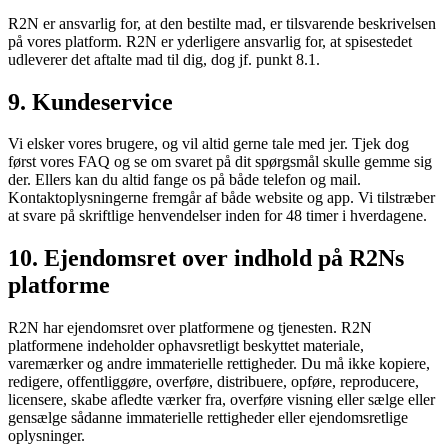
R2N er ansvarlig for, at den bestilte mad, er tilsvarende beskrivelsen
på vores platform. R2N er yderligere ansvarlig for, at spisestedet
udleverer det aftalte mad til dig, dog jf. punkt 8.1.
9. Kundeservice
Vi elsker vores brugere, og vil altid gerne tale med jer. Tjek dog
først vores FAQ og se om svaret på dit spørgsmål skulle gemme sig
der. Ellers kan du altid fange os på både telefon og mail.
Kontaktoplysningerne fremgår af både website og app. Vi tilstræber
at svare på skriftlige henvendelser inden for 48 timer i hverdagene.
10. Ejendomsret over indhold på R2Ns
platforme
R2N har ejendomsret over platformene og tjenesten. R2N
platformene indeholder ophavsretligt beskyttet materiale,
varemærker og andre immaterielle rettigheder. Du må ikke kopiere,
redigere, offentliggøre, overføre, distribuere, opføre, reproducere,
licensere, skabe afledte værker fra, overføre visning eller sælge eller
gensælge sådanne immaterielle rettigheder eller ejendomsretlige
oplysninger.