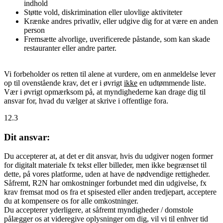
indhold
Støtte vold, diskrimination eller ulovlige aktiviteter
Krænke andres privatliv, eller udgive dig for at være en anden
person
Fremsætte alvorlige, uverificerede påstande, som kan skade
restauranter eller andre parter.
Vi forbeholder os retten til alene at vurdere, om en anmeldelse lever
op til ovenstående krav, det er i øvrigt
ikke
en udtømmende liste.
Vær i øvrigt opmærksom på, at myndighederne kan drage dig til
ansvar for, hvad du vælger at skrive i offentlige fora.
12.3
Dit ansvar:
Du accepterer at, at det er dit ansvar, hvis du udgiver nogen former
for digitalt materiale fx tekst eller billeder, men ikke begrænset til
dette, på vores platforme, uden at have de nødvendige rettigheder.
Såfremt, R2N har omkostninger forbundet med din udgivelse, fx
krav fremsat mod os fra et spisested eller anden tredjepart, acceptere
du at kompensere os for alle omkostninger.
Du accepterer yderligere, at såfremt myndigheder / domstole
pålægger os at videregive oplysninger om dig, vil vi til enhver tid