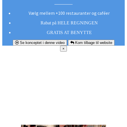
Vælg mellem +100 restauranter og caféer
Rabat på HELE REGNINGEN
GRATIS AT BENYTTE
Se konceptet i denne video
Kom tilbage til website
×
FØR DU
SMUTTER!
Hent vores gratis app og undgå at gå glip af et
godt tilbud næste gang sulten melder sig.