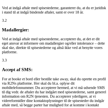
Ved at indgå aftale med spisestederne, garanterer du, at du er juridisk
i stand til at indgå bindende aftaler, samt er over 18 år.
3.2
Madallergier:
Ved at indgå aftale med spisestederne, accepterer du, at det er dit
eget ansvar at informere om madallergier og/eller intolerance – dette
skal ske, direkte til spisestederne og altså ikke ved at benytte vores
platforme.
3.3
Accept af SMS:
For at booke et bord eller bestille take away, skal du oprette en profil
via R2Ns platforme. Her skal du bl.a. oplyse dit
mobiltelefonnummer. Du accepterer hermed, at vi må udsende SMS
til dig vedr. de aftaler du har indgået med spisestederne, samt generel
information om R2N tjenesten. Du accepterer yderligere, at vi
videreformidler dine kontaktoplysninger til de spisesteder du indgår
aftale med, så begge parter har mulighed for at komme i kontakt