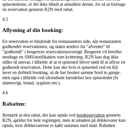
spisestederne, er det ikke tilladt at annullere denne, for så at foretage
en reservation gennem R2N med rabat.
4.5
Aflysning af din booking:
En reservation er bindende fra restaurantens side, når restauranten
godkender reservationen, og status ændres fra "afventer" til
"godkendt" i brugerens reservationsoversigt. Brugeren vil herefter
modtage en SMS/notifikation som kvittering. R2N kan dog ikke
stilles til ansvar, i tilfælde af at et spisested bliver nødt til at aflyse en
godkendt reservation. Dette kan ske hvis et spisested ved en fejl
laver en dobbelt booking, så de har booket samme bord to gange,
men også i tilfælde ved uforudsete hændelser hos spisestedet (fx
strømsvigt, brand, sygdom mv.).
4.6
Rabatten:
Bemærk at den rabat, der kan opnås ved
bordreservation
gennem
R2N, gælder for hele regningen, men at rabatten på drikkevarer kun
opnås, hvis drikkevarerne er købt sammen med mad. Rabatten