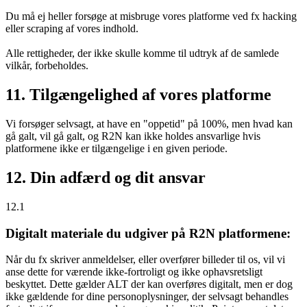
Du må ej heller forsøge at misbruge vores platforme ved fx hacking
eller scraping af vores indhold.
Alle rettigheder, der ikke skulle komme til udtryk af de samlede
vilkår, forbeholdes.
11. Tilgængelighed af vores platforme
Vi forsøger selvsagt, at have en "oppetid" på 100%, men hvad kan
gå galt, vil gå galt, og R2N kan ikke holdes ansvarlige hvis
platformene ikke er tilgængelige i en given periode.
12. Din adfærd og dit ansvar
12.1
Digitalt materiale du udgiver på R2N platformene:
Når du fx skriver anmeldelser, eller overfører billeder til os, vil vi
anse dette for værende ikke-fortroligt og ikke ophavsretsligt
beskyttet. Dette gælder ALT der kan overføres digitalt, men er dog
ikke gældende for dine personoplysninger, der selvsagt behandles