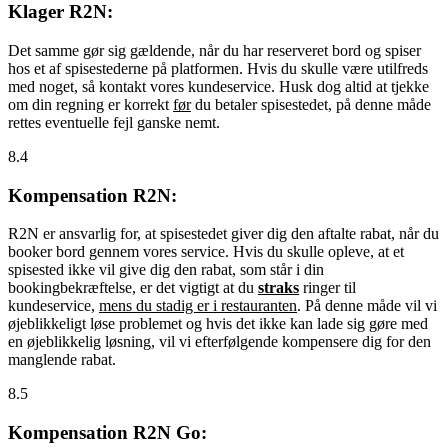
Klager R2N:
Det samme gør sig gældende, når du har reserveret bord og spiser
hos et af spisestederne på platformen. Hvis du skulle være utilfreds
med noget, så kontakt vores kundeservice. Husk dog altid at tjekke
om din regning er korrekt
før
du betaler spisestedet, på denne måde
rettes eventuelle fejl ganske nemt.
8.4
Kompensation R2N:
R2N er ansvarlig for, at spisestedet giver dig den aftalte rabat, når du
booker bord gennem vores service. Hvis du skulle opleve, at et
spisested ikke vil give dig den rabat, som står i din
bookingbekræftelse, er det vigtigt at du
straks
ringer til
kundeservice,
mens du stadig er i restauranten
. På denne måde vil vi
øjeblikkeligt løse problemet og hvis det ikke kan lade sig gøre med
en øjeblikkelig løsning, vil vi efterfølgende kompensere dig for den
manglende rabat.
8.5
Kompensation R2N Go: