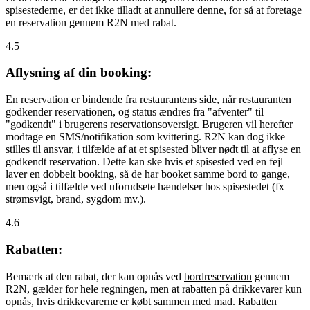
spisestederne, er det ikke tilladt at annullere denne, for så at foretage
en reservation gennem R2N med rabat.
4.5
Aflysning af din booking:
En reservation er bindende fra restaurantens side, når restauranten
godkender reservationen, og status ændres fra "afventer" til
"godkendt" i brugerens reservationsoversigt. Brugeren vil herefter
modtage en SMS/notifikation som kvittering. R2N kan dog ikke
stilles til ansvar, i tilfælde af at et spisested bliver nødt til at aflyse en
godkendt reservation. Dette kan ske hvis et spisested ved en fejl
laver en dobbelt booking, så de har booket samme bord to gange,
men også i tilfælde ved uforudsete hændelser hos spisestedet (fx
strømsvigt, brand, sygdom mv.).
4.6
Rabatten:
Bemærk at den rabat, der kan opnås ved
bordreservation
gennem
R2N, gælder for hele regningen, men at rabatten på drikkevarer kun
opnås, hvis drikkevarerne er købt sammen med mad. Rabatten