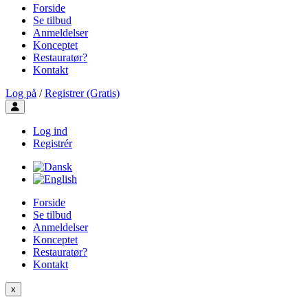
Forside
Se tilbud
Anmeldelser
Konceptet
Restauratør?
Kontakt
Log på
/
Registrer (Gratis)
Toggle user menu
Log ind
Registrér
Forside
Se tilbud
Anmeldelser
Konceptet
Restauratør?
Kontakt
x