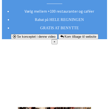
Vælg mellem +100 restauranter og caféer
Rabat på HELE REGNINGEN
GRATIS AT BENYTTE
Se konceptet i denne video
Kom tilbage til website
×
FØR DU
SMUTTER!
Hent vores gratis app og undgå at gå glip af et
godt tilbud næste gang sulten melder sig.