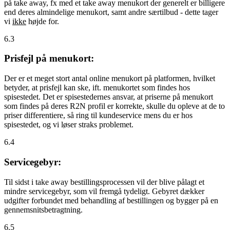
på take away, fx med et take away menukort der generelt er billigere
end deres almindelige menukort, samt andre særtilbud - dette tager
vi
ikke
højde for.
6.3
Prisfejl på menukort:
Der er et meget stort antal online menukort på platformen, hvilket
betyder, at prisfejl kan ske, ift. menukortet som findes hos
spisestedet. Det er spisestedernes ansvar, at priserne på menukort
som findes på deres R2N profil er korrekte, skulle du opleve at de to
priser differentiere, så ring til kundeservice mens du er hos
spisestedet, og vi løser straks problemet.
6.4
Servicegebyr:
Til sidst i take away bestillingsprocessen vil der blive pålagt et
mindre servicegebyr, som vil fremgå tydeligt. Gebyret dækker
udgifter forbundet med behandling af bestillingen og bygger på en
gennemsnitsbetragtning.
6.5