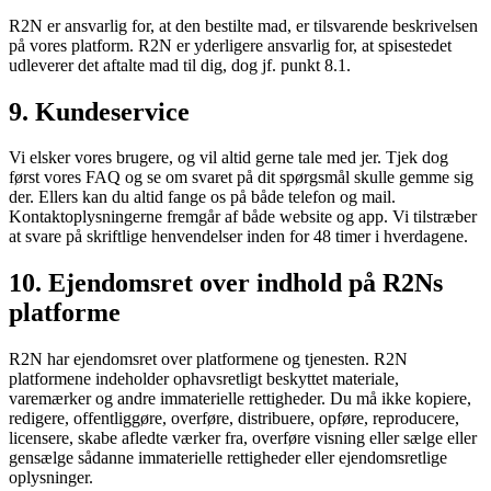
R2N er ansvarlig for, at den bestilte mad, er tilsvarende beskrivelsen
på vores platform. R2N er yderligere ansvarlig for, at spisestedet
udleverer det aftalte mad til dig, dog jf. punkt 8.1.
9. Kundeservice
Vi elsker vores brugere, og vil altid gerne tale med jer. Tjek dog
først vores FAQ og se om svaret på dit spørgsmål skulle gemme sig
der. Ellers kan du altid fange os på både telefon og mail.
Kontaktoplysningerne fremgår af både website og app. Vi tilstræber
at svare på skriftlige henvendelser inden for 48 timer i hverdagene.
10. Ejendomsret over indhold på R2Ns
platforme
R2N har ejendomsret over platformene og tjenesten. R2N
platformene indeholder ophavsretligt beskyttet materiale,
varemærker og andre immaterielle rettigheder. Du må ikke kopiere,
redigere, offentliggøre, overføre, distribuere, opføre, reproducere,
licensere, skabe afledte værker fra, overføre visning eller sælge eller
gensælge sådanne immaterielle rettigheder eller ejendomsretlige
oplysninger.