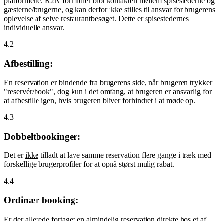
platformene. R2N formidler blot kontakten mellem spisestederne og
gæsterne/brugerne, og kan derfor ikke stilles til ansvar for brugerens
oplevelse af selve restaurantbesøget. Dette er spisestedernes
individuelle ansvar.
4.2
Afbestilling:
En reservation er bindende fra brugerens side, når brugeren trykker
"reservér/book", dog kun i det omfang, at brugeren er ansvarlig for
at afbestille igen, hvis brugeren bliver forhindret i at møde op.
4.3
Dobbeltbookinger:
Det er
ikke
tilladt at lave samme reservation flere gange i træk med
forskellige brugerprofiler for at opnå størst mulig rabat.
4.4
Ordinær booking:
Er der allerede fortaget en almindelig reservation direkte hos et af