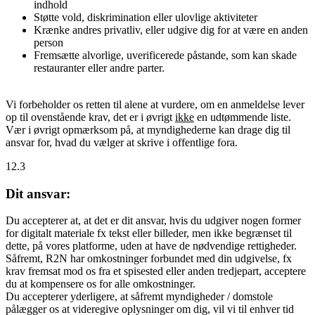
indhold
Støtte vold, diskrimination eller ulovlige aktiviteter
Krænke andres privatliv, eller udgive dig for at være en anden
person
Fremsætte alvorlige, uverificerede påstande, som kan skade
restauranter eller andre parter.
Vi forbeholder os retten til alene at vurdere, om en anmeldelse lever
op til ovenstående krav, det er i øvrigt
ikke
en udtømmende liste.
Vær i øvrigt opmærksom på, at myndighederne kan drage dig til
ansvar for, hvad du vælger at skrive i offentlige fora.
12.3
Dit ansvar:
Du accepterer at, at det er dit ansvar, hvis du udgiver nogen former
for digitalt materiale fx tekst eller billeder, men ikke begrænset til
dette, på vores platforme, uden at have de nødvendige rettigheder.
Såfremt, R2N har omkostninger forbundet med din udgivelse, fx
krav fremsat mod os fra et spisested eller anden tredjepart, acceptere
du at kompensere os for alle omkostninger.
Du accepterer yderligere, at såfremt myndigheder / domstole
pålægger os at videregive oplysninger om dig, vil vi til enhver tid