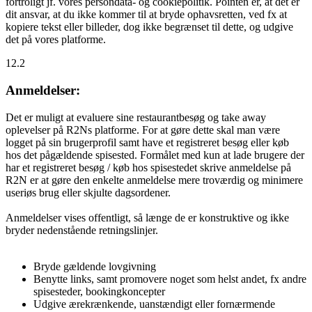
fortroligt jf. vores persondata- og cookiepolitik. Pointen er, at det er
dit ansvar, at du ikke kommer til at bryde ophavsretten, ved fx at
kopiere tekst eller billeder, dog ikke begrænset til dette, og udgive
det på vores platforme.
12.2
Anmeldelser:
Det er muligt at evaluere sine restaurantbesøg og take away
oplevelser på R2Ns platforme. For at gøre dette skal man være
logget på sin brugerprofil samt have et registreret besøg eller køb
hos det pågældende spisested. Formålet med kun at lade brugere der
har et registreret besøg / køb hos spisestedet skrive anmeldelse på
R2N er at gøre den enkelte anmeldelse mere troværdig og minimere
useriøs brug eller skjulte dagsordener.
Anmeldelser vises offentligt, så længe de er konstruktive og ikke
bryder nedenstående retningslinjer.
Bryde gældende lovgivning
Benytte links, samt promovere noget som helst andet, fx andre
spisesteder, bookingkoncepter
Udgive ærekrænkende, uanstændigt eller fornærmende