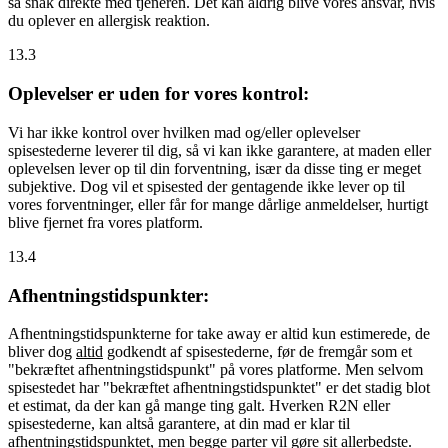
så snak direkte med tjeneren. Det kan aldrig blive vores ansvar, hvis
du oplever en allergisk reaktion.
13.3
Oplevelser er uden for vores kontrol:
Vi har ikke kontrol over hvilken mad og/eller oplevelser
spisestederne leverer til dig, så vi kan ikke garantere, at maden eller
oplevelsen lever op til din forventning, især da disse ting er meget
subjektive. Dog vil et spisested der gentagende ikke lever op til
vores forventninger, eller får for mange dårlige anmeldelser, hurtigt
blive fjernet fra vores platform.
13.4
Afhentningstidspunkter:
Afhentningstidspunkterne for take away er altid kun estimerede, de
bliver dog
altid
godkendt af spisestederne, før de fremgår som et
"bekræftet afhentningstidspunkt" på vores platforme. Men selvom
spisestedet har "bekræftet afhentningstidspunktet" er det stadig blot
et estimat, da der kan gå mange ting galt. Hverken R2N eller
spisestederne, kan altså garantere, at din mad er klar til
afhentningstidspunktet, men begge parter vil gøre sit allerbedste.