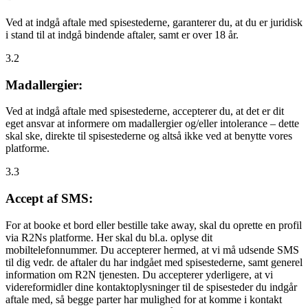
Ved at indgå aftale med spisestederne, garanterer du, at du er juridisk
i stand til at indgå bindende aftaler, samt er over 18 år.
3.2
Madallergier:
Ved at indgå aftale med spisestederne, accepterer du, at det er dit
eget ansvar at informere om madallergier og/eller intolerance – dette
skal ske, direkte til spisestederne og altså ikke ved at benytte vores
platforme.
3.3
Accept af SMS:
For at booke et bord eller bestille take away, skal du oprette en profil
via R2Ns platforme. Her skal du bl.a. oplyse dit
mobiltelefonnummer. Du accepterer hermed, at vi må udsende SMS
til dig vedr. de aftaler du har indgået med spisestederne, samt generel
information om R2N tjenesten. Du accepterer yderligere, at vi
videreformidler dine kontaktoplysninger til de spisesteder du indgår
aftale med, så begge parter har mulighed for at komme i kontakt