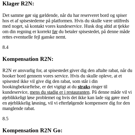
Klager R2N:
Det samme gør sig gældende, når du har reserveret bord og spiser
hos et af spisestederne på platformen. Hvis du skulle være utilfreds
med noget, så kontakt vores kundeservice. Husk dog altid at tjekke
om din regning er korrekt
før
du betaler spisestedet, på denne måde
rettes eventuelle fejl ganske nemt.
8.4
Kompensation R2N:
R2N er ansvarlig for, at spisestedet giver dig den aftalte rabat, når du
booker bord gennem vores service. Hvis du skulle opleve, at et
spisested ikke vil give dig den rabat, som står i din
bookingbekræftelse, er det vigtigt at du
straks
ringer til
kundeservice,
mens du stadig er i restauranten
. På denne måde vil vi
øjeblikkeligt løse problemet og hvis det ikke kan lade sig gøre med
en øjeblikkelig løsning, vil vi efterfølgende kompensere dig for den
manglende rabat.
8.5
Kompensation R2N Go: