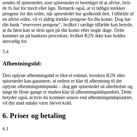
sendes til spisestedet, som spisestedet er berettiget til at afvise, hvis
de fx har for travlt eller lign. Bemærk også, at vi tidligst trækker
pengene for din ordre, når spisestedet har godkendt den. I tilfælde af
en afvist ordre, vil vi aldrig trække pengene fra din konto. Dog har
din bank "reserveret pengene", hvilket i særlige tilfælde kan betyde,
at du først kan se dem igen på din konto efter nogle dage. Dette
kommer an på bankens procedure, hvilket R2N ikke kan holdes
ansvarlig for.
5.4
Afhentningstid:
Den oplyste afhentningstid er blot et estimat, hverken R2N eller
spisestedet kan garantere, at ordren er klar til afhentning til det
oplyste afhentningstidspunkt – dog gør spisestedet sit allerbedste og
langt de fleste gange er maden klar til afhentningstidspunktet. Dette
betyder også, at hvis du kommer senere end afhentningstidspunktet,
vil din mad måske være blevet kold.
6. Priser og betaling
6.1