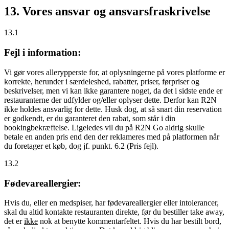
13. Vores ansvar og ansvarsfraskrivelse
13.1
Fejl i information:
Vi gør vores allerypperste for, at oplysningerne på vores platforme er
korrekte, herunder i særdeleshed, rabatter, priser, førpriser og
beskrivelser, men vi kan ikke garantere noget, da det i sidste ende er
restauranterne der udfylder og/eller oplyser dette. Derfor kan R2N
ikke holdes ansvarlig for dette. Husk dog, at så snart din reservation
er godkendt, er du garanteret den rabat, som står i din
bookingbekræftelse. Ligeledes vil du på R2N Go aldrig skulle
betale en anden pris end den der reklameres med på platformen når
du foretager et køb, dog jf. punkt. 6.2 (Pris fejl).
13.2
Fødevareallergier:
Hvis du, eller en medspiser, har fødevareallergier eller intolerancer,
skal du altid kontakte restauranten direkte, før du bestiller take away,
det er
ikke
nok at benytte kommentarfeltet. Hvis du har bestilt bord,