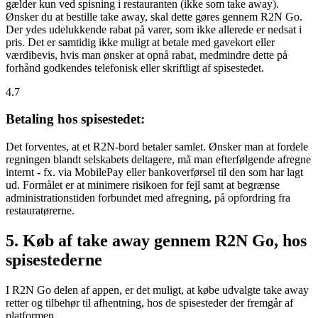
gælder kun ved spisning i restauranten (ikke som take away).
Ønsker du at bestille take away, skal dette gøres gennem R2N Go.
Der ydes udelukkende rabat på varer, som ikke allerede er nedsat i
pris. Det er samtidig ikke muligt at betale med gavekort eller
værdibevis, hvis man ønsker at opnå rabat, medmindre dette på
forhånd godkendes telefonisk eller skriftligt af spisestedet.
4.7
Betaling hos spisestedet:
Det forventes, at et R2N-bord betaler samlet. Ønsker man at fordele
regningen blandt selskabets deltagere, må man efterfølgende afregne
internt - fx. via MobilePay eller bankoverførsel til den som har lagt
ud. Formålet er at minimere risikoen for fejl samt at begrænse
administrationstiden forbundet med afregning, på opfordring fra
restauratørerne.
5. Køb af take away gennem R2N Go, hos
spisestederne
I R2N Go delen af appen, er det muligt, at købe udvalgte take away
retter og tilbehør til afhentning, hos de spisesteder der fremgår af
platformen.