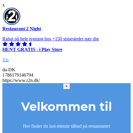
x
Restaurant 2 Night
Rabat på hele regning hos +150 spisesteder nær dig
HENT GRATIS - i Play Store
Vis
da-DK
1786179146794
https://www.r2n.dk/
×
Velkommen til
Her finder du last-minute tilbud på restauranter