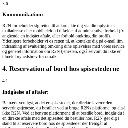
3.6
Kommunikation:
R2N forbeholder sig retten til at kontakte dig via din oplyste e-
mailadresse eller mobiltelefon i tilfælde af administrative forhold (fx
angående en indgået aftale, eller forhold omkring din profil).
Yderligere forbeholder vi os retten til, at kontakte dig på e-mail ifm.
indsamling af evaluering omkring dine oplevelser med vores service
og generel information om R2N tjenesten, også selvom du ikke er
tilmeldt nyhedsbrev fra r2n.dk.
4. Reservation af bord hos spisestederne
4.1
Indgåelse af aftaler:
Bemærk venligst, at det er spisestedet, der direkte leverer den
serveringstjeneste, du bestiller ved at bruge R2Ns platforme, og altså
ikke R2N. Ved at benytte platformene til at bestille bord, indgår du i
en direkte aftale med det spisested du bestiller hos. R2N gør dig i
stand til at reservere bord hos de spisesteder der fremgår af