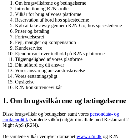
Om brugsvilkårene og betingelserne
Introduktion og R2Ns rolle
Vilkår for brug af vores platforme
Reservation af bord hos spisestederne
Køb af take away gennem R2N Go, hos spisestederne
Priser og betaling
Fortrydelsesret
Fejl, mangler og kompensation
Kundeservice
Ejendomsret over indhold på R2Ns platforme
Tilgængelighed af vores platforme
Din adfærd og dit ansvar
Vores ansvar og ansvarsfraskrivelse
Vores erstatningspligt
Opsigelse
R2N konkurrencevilkår
1. Om brugsvilkårene og betingelserne
Disse brugsvilkår og betingelser, samt vores
persondata- og
cookiepolitik
(samlede vilkår) udgør din aftale med Restaurant 2
Night ApS (R2N).
De samlede vilkår vedrører domænet
www.r2n.dk
og R2N