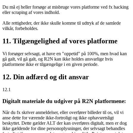
Du må ej heller forsøge at misbruge vores platforme ved fx hacking
eller scraping af vores indhold.
Alle rettigheder, der ikke skulle komme til udtryk af de samlede
vilkår, forbeholdes.
11. Tilgængelighed af vores platforme
Vi forsøger selvsagt, at have en "oppetid" på 100%, men hvad kan
gå galt, vil gå galt, og R2N kan ikke holdes ansvarlige hvis
platformene ikke er tilgængelige i en given periode.
12. Din adfærd og dit ansvar
12.1
Digitalt materiale du udgiver på R2N platformene:
Når du fx skriver anmeldelser, eller overfører billeder til os, vil vi
anse dette for værende ikke-fortroligt og ikke ophavsretsligt
beskyttet. Dette gælder ALT der kan overføres digitalt, men er dog
ikke gældende for dine personoplysninger, der selvsagt behandles