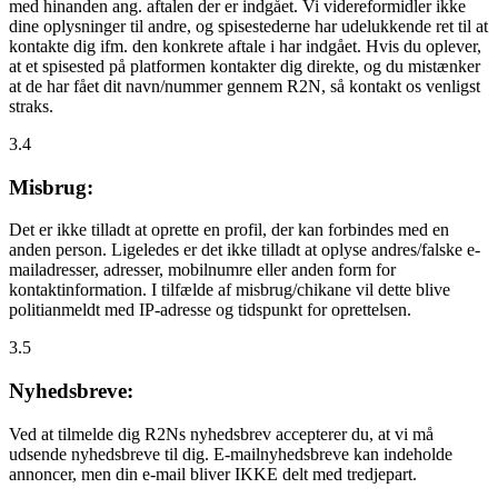
med hinanden ang. aftalen der er indgået. Vi videreformidler ikke
dine oplysninger til andre, og spisestederne har udelukkende ret til at
kontakte dig ifm. den konkrete aftale i har indgået. Hvis du oplever,
at et spisested på platformen kontakter dig direkte, og du mistænker
at de har fået dit navn/nummer gennem R2N, så kontakt os venligst
straks.
3.4
Misbrug:
Det er ikke tilladt at oprette en profil, der kan forbindes med en
anden person. Ligeledes er det ikke tilladt at oplyse andres/falske e-
mailadresser, adresser, mobilnumre eller anden form for
kontaktinformation. I tilfælde af misbrug/chikane vil dette blive
politianmeldt med IP-adresse og tidspunkt for oprettelsen.
3.5
Nyhedsbreve:
Ved at tilmelde dig R2Ns nyhedsbrev accepterer du, at vi må
udsende nyhedsbreve til dig. E-mailnyhedsbreve kan indeholde
annoncer, men din e-mail bliver IKKE delt med tredjepart.