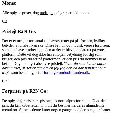
Moms:
Alle oplyste priser, dog
undtaget
gebyrer, er inkl. moms.
6.2
Prisfejl R2N Go:
Der er et meget stort antal take away retter på platformen, hvilket
betyder, at prisfejl kan ske. Disse fejl vil dog typisk være i førprisen,
som kan have ændret sig, uden at det er blevet opdateret på vores
platform. Dette vil dog
ikke
have nogen betydning for dig som
bruger, den pris du ser på platformen, er den pris du kommer til at
betale. Dog undtaget åbenlyse prisfejl,
"hvor du som kunde burde
have indset, at der er tale om en fejl (og derved har handlet i ond
tro)"
, som bekendtgjort af
forbrugerombudsmanden.dk
.
6.2.1
Førpriser på R2N Go:
De oplyste førpriser er spisestedets normalpris for retten. Dvs. den
pris, du kan købe retten til, hvis du bestiller fra deres almindelige
menukort. Spisestederne kører nogen gange med deres egne rabatter