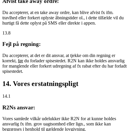
Afvist take away ordre:
Du accepterer, at en take away ordre, kan blive afvist fx ifm.
travlhed eller forkert oplyste åbningstider ol., i dette tilfælde vil du
hurtigt få dette oplyst på SMS eller direkte i appen.
13.8
Fejl på regning:
Du accepterer, at det er dit ansvar, at tjekke om din regning er
korrekt,
før
du forlader spisestedet. R2N kan ikke holdes ansvarlig
for manglende eller forkert udregning af fx rabat efter du har forladt
spisestedet.
14. Vores erstatningspligt
14.1
R2Ns ansvar:
Vores samlede vilkår udelukker ikke R2N for at kunne holdes
ansvarlig fx ifm. grov uagtsomhed eller lign., som ikke kan
begrænses i henhold til gældende lovgivning.