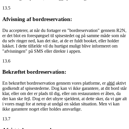
13.5
Afvisning af bordreservation:
Du accepterer, at når du fortager en "bordreservation" gennem R2N,
er det blot en forespørgsel til spisestedet og på samme måde som når
du selv ringer ned, kan det ske, at de er fuldt booket, eller holder
lukket. I dette tilfælde vil du hurtigst muligt blive informeret om
"afvisningen" på SMS eller direkte i appen.
13.6
Bekræftet bordreservation:
En bekræftet bordreservation gennem vores platforme, er
altid
aktivt
godkendt af spisestederne. Dog kan vi ikke garantere, at dit bord står
klar, eller om der er plads til dig, eller om restauranten er åben, da
der kan ske fejl. Dog er det uhyre sjældent, at dette sker, da vi gør alt
i vores magt for at netop at undgå en sådan situation. Men vi kan
ikke garantere noget eller holdes ansvarlige.
13.7