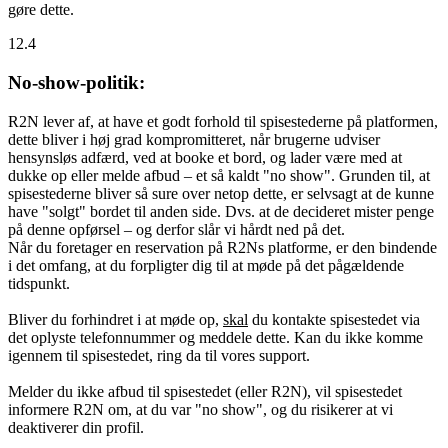
gøre dette.
12.4
No-show-politik:
R2N lever af, at have et godt forhold til spisestederne på platformen,
dette bliver i høj grad kompromitteret, når brugerne udviser
hensynsløs adfærd, ved at booke et bord, og lader være med at
dukke op eller melde afbud – et så kaldt "no show". Grunden til, at
spisestederne bliver så sure over netop dette, er selvsagt at de kunne
have "solgt" bordet til anden side. Dvs. at de decideret mister penge
på denne opførsel – og derfor slår vi hårdt ned på det.
Når du foretager en reservation på R2Ns platforme, er den bindende
i det omfang, at du forpligter dig til at møde på det pågældende
tidspunkt.
Bliver du forhindret i at møde op,
skal
du kontakte spisestedet via
det oplyste telefonnummer og meddele dette. Kan du ikke komme
igennem til spisestedet, ring da til vores support.
Melder du ikke afbud til spisestedet (eller R2N), vil spisestedet
informere R2N om, at du var "no show", og du risikerer at vi
deaktiverer din profil.