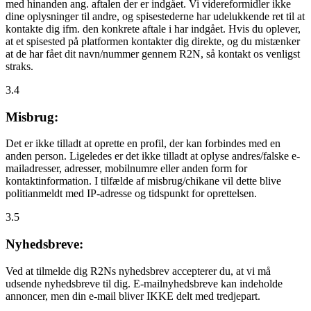
med hinanden ang. aftalen der er indgået. Vi videreformidler ikke
dine oplysninger til andre, og spisestederne har udelukkende ret til at
kontakte dig ifm. den konkrete aftale i har indgået. Hvis du oplever,
at et spisested på platformen kontakter dig direkte, og du mistænker
at de har fået dit navn/nummer gennem R2N, så kontakt os venligst
straks.
3.4
Misbrug:
Det er ikke tilladt at oprette en profil, der kan forbindes med en
anden person. Ligeledes er det ikke tilladt at oplyse andres/falske e-
mailadresser, adresser, mobilnumre eller anden form for
kontaktinformation. I tilfælde af misbrug/chikane vil dette blive
politianmeldt med IP-adresse og tidspunkt for oprettelsen.
3.5
Nyhedsbreve:
Ved at tilmelde dig R2Ns nyhedsbrev accepterer du, at vi må
udsende nyhedsbreve til dig. E-mailnyhedsbreve kan indeholde
annoncer, men din e-mail bliver IKKE delt med tredjepart.