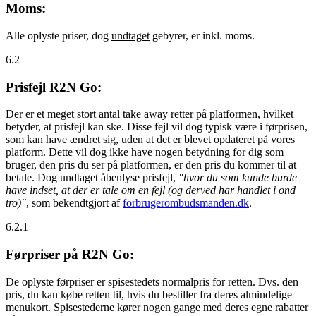
Moms:
Alle oplyste priser, dog
undtaget
gebyrer, er inkl. moms.
6.2
Prisfejl R2N Go:
Der er et meget stort antal take away retter på platformen, hvilket
betyder, at prisfejl kan ske. Disse fejl vil dog typisk være i førprisen,
som kan have ændret sig, uden at det er blevet opdateret på vores
platform. Dette vil dog
ikke
have nogen betydning for dig som
bruger, den pris du ser på platformen, er den pris du kommer til at
betale. Dog undtaget åbenlyse prisfejl,
"hvor du som kunde burde
have indset, at der er tale om en fejl (og derved har handlet i ond
tro)"
, som bekendtgjort af
forbrugerombudsmanden.dk
.
6.2.1
Førpriser på R2N Go:
De oplyste førpriser er spisestedets normalpris for retten. Dvs. den
pris, du kan købe retten til, hvis du bestiller fra deres almindelige
menukort. Spisestederne kører nogen gange med deres egne rabatter