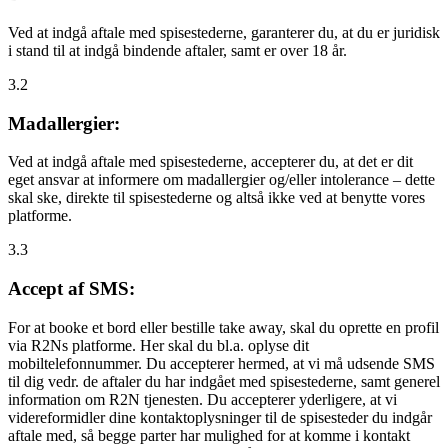
Ved at indgå aftale med spisestederne, garanterer du, at du er juridisk
i stand til at indgå bindende aftaler, samt er over 18 år.
3.2
Madallergier:
Ved at indgå aftale med spisestederne, accepterer du, at det er dit
eget ansvar at informere om madallergier og/eller intolerance – dette
skal ske, direkte til spisestederne og altså ikke ved at benytte vores
platforme.
3.3
Accept af SMS:
For at booke et bord eller bestille take away, skal du oprette en profil
via R2Ns platforme. Her skal du bl.a. oplyse dit
mobiltelefonnummer. Du accepterer hermed, at vi må udsende SMS
til dig vedr. de aftaler du har indgået med spisestederne, samt generel
information om R2N tjenesten. Du accepterer yderligere, at vi
videreformidler dine kontaktoplysninger til de spisesteder du indgår
aftale med, så begge parter har mulighed for at komme i kontakt