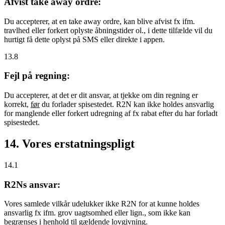
Afvist take away ordre:
Du accepterer, at en take away ordre, kan blive afvist fx ifm.
travlhed eller forkert oplyste åbningstider ol., i dette tilfælde vil du
hurtigt få dette oplyst på SMS eller direkte i appen.
13.8
Fejl på regning:
Du accepterer, at det er dit ansvar, at tjekke om din regning er
korrekt,
før
du forlader spisestedet. R2N kan ikke holdes ansvarlig
for manglende eller forkert udregning af fx rabat efter du har forladt
spisestedet.
14. Vores erstatningspligt
14.1
R2Ns ansvar:
Vores samlede vilkår udelukker ikke R2N for at kunne holdes
ansvarlig fx ifm. grov uagtsomhed eller lign., som ikke kan
begrænses i henhold til gældende lovgivning.