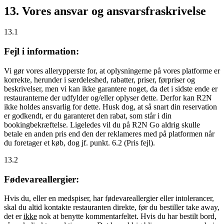
13. Vores ansvar og ansvarsfraskrivelse
13.1
Fejl i information:
Vi gør vores allerypperste for, at oplysningerne på vores platforme er
korrekte, herunder i særdeleshed, rabatter, priser, førpriser og
beskrivelser, men vi kan ikke garantere noget, da det i sidste ende er
restauranterne der udfylder og/eller oplyser dette. Derfor kan R2N
ikke holdes ansvarlig for dette. Husk dog, at så snart din reservation
er godkendt, er du garanteret den rabat, som står i din
bookingbekræftelse. Ligeledes vil du på R2N Go aldrig skulle
betale en anden pris end den der reklameres med på platformen når
du foretager et køb, dog jf. punkt. 6.2 (Pris fejl).
13.2
Fødevareallergier:
Hvis du, eller en medspiser, har fødevareallergier eller intolerancer,
skal du altid kontakte restauranten direkte, før du bestiller take away,
det er
ikke
nok at benytte kommentarfeltet. Hvis du har bestilt bord,