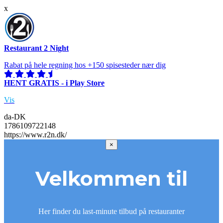
x
Restaurant 2 Night
Rabat på hele regning hos +150 spisesteder nær dig
HENT GRATIS - i Play Store
Vis
da-DK
1786109722148
https://www.r2n.dk/
×
Velkommen til
Her finder du last-minute tilbud på restauranter