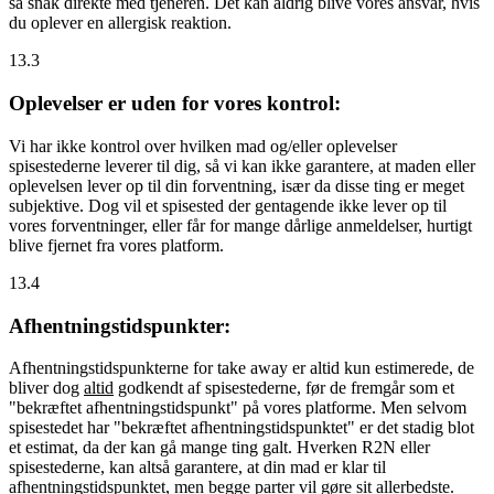
så snak direkte med tjeneren. Det kan aldrig blive vores ansvar, hvis
du oplever en allergisk reaktion.
13.3
Oplevelser er uden for vores kontrol:
Vi har ikke kontrol over hvilken mad og/eller oplevelser
spisestederne leverer til dig, så vi kan ikke garantere, at maden eller
oplevelsen lever op til din forventning, især da disse ting er meget
subjektive. Dog vil et spisested der gentagende ikke lever op til
vores forventninger, eller får for mange dårlige anmeldelser, hurtigt
blive fjernet fra vores platform.
13.4
Afhentningstidspunkter:
Afhentningstidspunkterne for take away er altid kun estimerede, de
bliver dog
altid
godkendt af spisestederne, før de fremgår som et
"bekræftet afhentningstidspunkt" på vores platforme. Men selvom
spisestedet har "bekræftet afhentningstidspunktet" er det stadig blot
et estimat, da der kan gå mange ting galt. Hverken R2N eller
spisestederne, kan altså garantere, at din mad er klar til
afhentningstidspunktet, men begge parter vil gøre sit allerbedste.