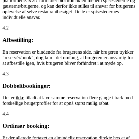
platformene. R2N formidler blot kontakten mellem spisestederne og
gæsterne/brugerne, og kan derfor ikke stilles til ansvar for brugerens
oplevelse af selve restaurantbesøget. Dette er spisestedernes
individuelle ansvar.
4.2
Afbestilling:
En reservation er bindende fra brugerens side, når brugeren trykker
"reservér/book", dog kun i det omfang, at brugeren er ansvarlig for
at afbestille igen, hvis brugeren bliver forhindret i at møde op.
4.3
Dobbeltbookinger:
Det er
ikke
tilladt at lave samme reservation flere gange i træk med
forskellige brugerprofiler for at opnå størst mulig rabat.
4.4
Ordinær booking:
Er der allerede fortaget en almindelig reservation direkte hos et af