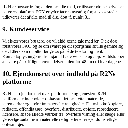
R2N er ansvarlig for, at den bestilte mad, er tilsvarende beskrivelsen
på vores platform. R2N er yderligere ansvarlig for, at spisestedet
udleverer det aftalte mad til dig, dog jf. punkt 8.1.
9. Kundeservice
Vi elsker vores brugere, og vil altid gerne tale med jer. Tjek dog
først vores FAQ og se om svaret på dit spørgsmål skulle gemme sig
der. Ellers kan du altid fange os på både telefon og mail.
Kontaktoplysningerne fremgår af både website og app. Vi tilstræber
at svare på skriftlige henvendelser inden for 48 timer i hverdagene.
10. Ejendomsret over indhold på R2Ns
platforme
R2N har ejendomsret over platformene og tjenesten. R2N
platformene indeholder ophavsretligt beskyttet materiale,
varemærker og andre immaterielle rettigheder. Du må ikke kopiere,
redigere, offentliggøre, overføre, distribuere, opføre, reproducere,
licensere, skabe afledte værker fra, overføre visning eller sælge eller
gensælge sådanne immaterielle rettigheder eller ejendomsretlige
oplysninger.