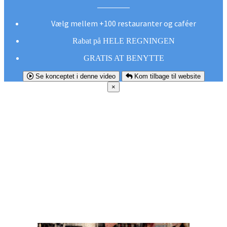
Vælg mellem +100 restauranter og caféer
Rabat på HELE REGNINGEN
GRATIS AT BENYTTE
Se konceptet i denne video
Kom tilbage til website
×
FØR DU
SMUTTER!
Hent vores gratis app og undgå at gå glip af et
godt tilbud næste gang sulten melder sig.