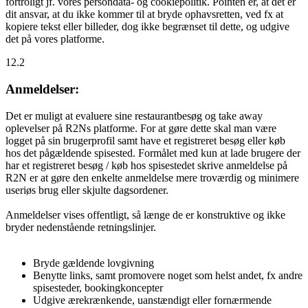
fortroligt jf. vores persondata- og cookiepolitik. Pointen er, at det er
dit ansvar, at du ikke kommer til at bryde ophavsretten, ved fx at
kopiere tekst eller billeder, dog ikke begrænset til dette, og udgive
det på vores platforme.
12.2
Anmeldelser:
Det er muligt at evaluere sine restaurantbesøg og take away
oplevelser på R2Ns platforme. For at gøre dette skal man være
logget på sin brugerprofil samt have et registreret besøg eller køb
hos det pågældende spisested. Formålet med kun at lade brugere der
har et registreret besøg / køb hos spisestedet skrive anmeldelse på
R2N er at gøre den enkelte anmeldelse mere troværdig og minimere
useriøs brug eller skjulte dagsordener.
Anmeldelser vises offentligt, så længe de er konstruktive og ikke
bryder nedenstående retningslinjer.
Bryde gældende lovgivning
Benytte links, samt promovere noget som helst andet, fx andre
spisesteder, bookingkoncepter
Udgive ærekrænkende, uanstændigt eller fornærmende