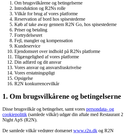
Om brugsvilkårene og betingelserne
Introduktion og R2Ns rolle
Vilkår for brug af vores platforme
Reservation af bord hos spisestederne
Køb af take away gennem R2N Go, hos spisestederne
Priser og betaling
Fortrydelsesret
Fejl, mangler og kompensation
Kundeservice
Ejendomsret over indhold på R2Ns platforme
Tilgængelighed af vores platforme
Din adfærd og dit ansvar
Vores ansvar og ansvarsfraskrivelse
Vores erstatningspligt
Opsigelse
R2N konkurrencevilkår
1. Om brugsvilkårene og betingelserne
Disse brugsvilkår og betingelser, samt vores
persondata- og
cookiepolitik
(samlede vilkår) udgør din aftale med Restaurant 2
Night ApS (R2N).
De samlede vilkår vedrører domænet
www.r2n.dk
og R2N