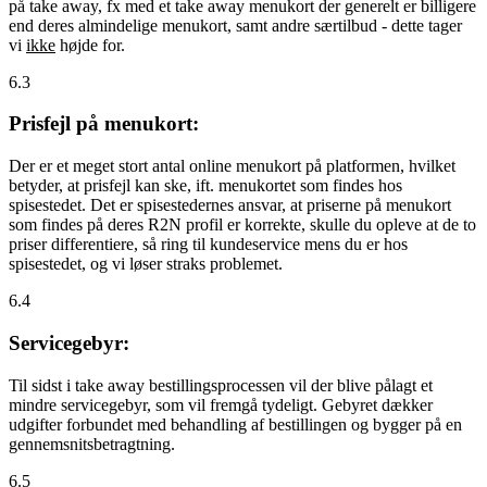
på take away, fx med et take away menukort der generelt er billigere
end deres almindelige menukort, samt andre særtilbud - dette tager
vi
ikke
højde for.
6.3
Prisfejl på menukort:
Der er et meget stort antal online menukort på platformen, hvilket
betyder, at prisfejl kan ske, ift. menukortet som findes hos
spisestedet. Det er spisestedernes ansvar, at priserne på menukort
som findes på deres R2N profil er korrekte, skulle du opleve at de to
priser differentiere, så ring til kundeservice mens du er hos
spisestedet, og vi løser straks problemet.
6.4
Servicegebyr:
Til sidst i take away bestillingsprocessen vil der blive pålagt et
mindre servicegebyr, som vil fremgå tydeligt. Gebyret dækker
udgifter forbundet med behandling af bestillingen og bygger på en
gennemsnitsbetragtning.
6.5