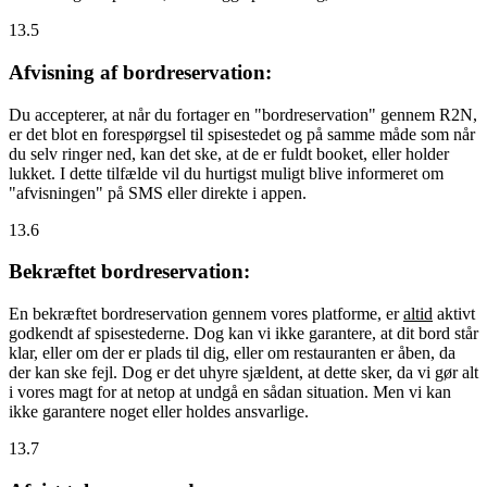
13.5
Afvisning af bordreservation:
Du accepterer, at når du fortager en "bordreservation" gennem R2N,
er det blot en forespørgsel til spisestedet og på samme måde som når
du selv ringer ned, kan det ske, at de er fuldt booket, eller holder
lukket. I dette tilfælde vil du hurtigst muligt blive informeret om
"afvisningen" på SMS eller direkte i appen.
13.6
Bekræftet bordreservation:
En bekræftet bordreservation gennem vores platforme, er
altid
aktivt
godkendt af spisestederne. Dog kan vi ikke garantere, at dit bord står
klar, eller om der er plads til dig, eller om restauranten er åben, da
der kan ske fejl. Dog er det uhyre sjældent, at dette sker, da vi gør alt
i vores magt for at netop at undgå en sådan situation. Men vi kan
ikke garantere noget eller holdes ansvarlige.
13.7