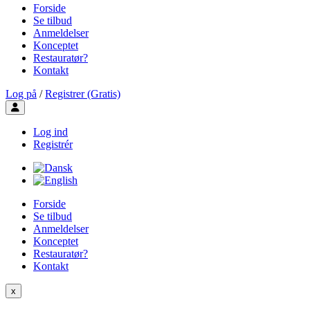
Forside
Se tilbud
Anmeldelser
Konceptet
Restauratør?
Kontakt
Log på
/
Registrer (Gratis)
Toggle user menu
Log ind
Registrér
Forside
Se tilbud
Anmeldelser
Konceptet
Restauratør?
Kontakt
x