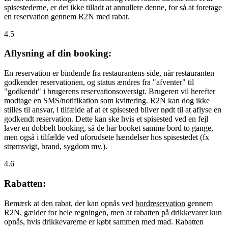
spisestederne, er det ikke tilladt at annullere denne, for så at foretage
en reservation gennem R2N med rabat.
4.5
Aflysning af din booking:
En reservation er bindende fra restaurantens side, når restauranten
godkender reservationen, og status ændres fra "afventer" til
"godkendt" i brugerens reservationsoversigt. Brugeren vil herefter
modtage en SMS/notifikation som kvittering. R2N kan dog ikke
stilles til ansvar, i tilfælde af at et spisested bliver nødt til at aflyse en
godkendt reservation. Dette kan ske hvis et spisested ved en fejl
laver en dobbelt booking, så de har booket samme bord to gange,
men også i tilfælde ved uforudsete hændelser hos spisestedet (fx
strømsvigt, brand, sygdom mv.).
4.6
Rabatten:
Bemærk at den rabat, der kan opnås ved
bordreservation
gennem
R2N, gælder for hele regningen, men at rabatten på drikkevarer kun
opnås, hvis drikkevarerne er købt sammen med mad. Rabatten