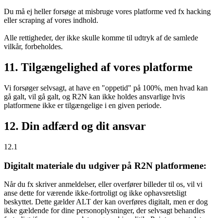
Du må ej heller forsøge at misbruge vores platforme ved fx hacking
eller scraping af vores indhold.
Alle rettigheder, der ikke skulle komme til udtryk af de samlede
vilkår, forbeholdes.
11. Tilgængelighed af vores platforme
Vi forsøger selvsagt, at have en "oppetid" på 100%, men hvad kan
gå galt, vil gå galt, og R2N kan ikke holdes ansvarlige hvis
platformene ikke er tilgængelige i en given periode.
12. Din adfærd og dit ansvar
12.1
Digitalt materiale du udgiver på R2N platformene:
Når du fx skriver anmeldelser, eller overfører billeder til os, vil vi
anse dette for værende ikke-fortroligt og ikke ophavsretsligt
beskyttet. Dette gælder ALT der kan overføres digitalt, men er dog
ikke gældende for dine personoplysninger, der selvsagt behandles