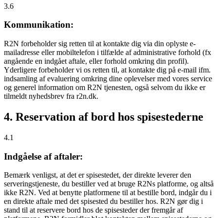
3.6
Kommunikation:
R2N forbeholder sig retten til at kontakte dig via din oplyste e-
mailadresse eller mobiltelefon i tilfælde af administrative forhold (fx
angående en indgået aftale, eller forhold omkring din profil).
Yderligere forbeholder vi os retten til, at kontakte dig på e-mail ifm.
indsamling af evaluering omkring dine oplevelser med vores service
og generel information om R2N tjenesten, også selvom du ikke er
tilmeldt nyhedsbrev fra r2n.dk.
4. Reservation af bord hos spisestederne
4.1
Indgåelse af aftaler:
Bemærk venligst, at det er spisestedet, der direkte leverer den
serveringstjeneste, du bestiller ved at bruge R2Ns platforme, og altså
ikke R2N. Ved at benytte platformene til at bestille bord, indgår du i
en direkte aftale med det spisested du bestiller hos. R2N gør dig i
stand til at reservere bord hos de spisesteder der fremgår af