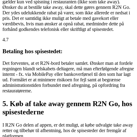
gælder kun ved spisning i restauranten (ikke som take away).
Ønsker du at bestille take away, skal dette gøres gennem R2N Go.
Der ydes udelukkende rabat på varer, som ikke allerede er nedsat i
pris. Det er samtidig ikke muligt at betale med gavekort eller
værdibevis, hvis man ønsker at opnå rabat, medmindre dette på
forhånd godkendes telefonisk eller skriftligt af spisestedet.
4.7
Betaling hos spisestedet:
Det forventes, at et R2N-bord betaler samlet. Ønsker man at fordele
regningen blandt selskabets deltagere, må man efterfølgende afregne
internt - fx. via MobilePay eller bankoverførsel til den som har lagt
ud. Formålet er at minimere risikoen for fejl samt at begrænse
administrationstiden forbundet med afregning, på opfordring fra
restauratørerne.
5. Køb af take away gennem R2N Go, hos
spisestederne
I R2N Go delen af appen, er det muligt, at købe udvalgte take away
retter og tilbehør til afhentning, hos de spisesteder der fremgår af
platformen.