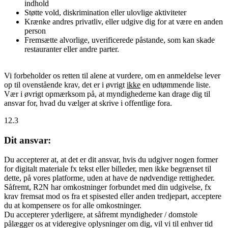
indhold
Støtte vold, diskrimination eller ulovlige aktiviteter
Krænke andres privatliv, eller udgive dig for at være en anden
person
Fremsætte alvorlige, uverificerede påstande, som kan skade
restauranter eller andre parter.
Vi forbeholder os retten til alene at vurdere, om en anmeldelse lever
op til ovenstående krav, det er i øvrigt
ikke
en udtømmende liste.
Vær i øvrigt opmærksom på, at myndighederne kan drage dig til
ansvar for, hvad du vælger at skrive i offentlige fora.
12.3
Dit ansvar:
Du accepterer at, at det er dit ansvar, hvis du udgiver nogen former
for digitalt materiale fx tekst eller billeder, men ikke begrænset til
dette, på vores platforme, uden at have de nødvendige rettigheder.
Såfremt, R2N har omkostninger forbundet med din udgivelse, fx
krav fremsat mod os fra et spisested eller anden tredjepart, acceptere
du at kompensere os for alle omkostninger.
Du accepterer yderligere, at såfremt myndigheder / domstole
pålægger os at videregive oplysninger om dig, vil vi til enhver tid