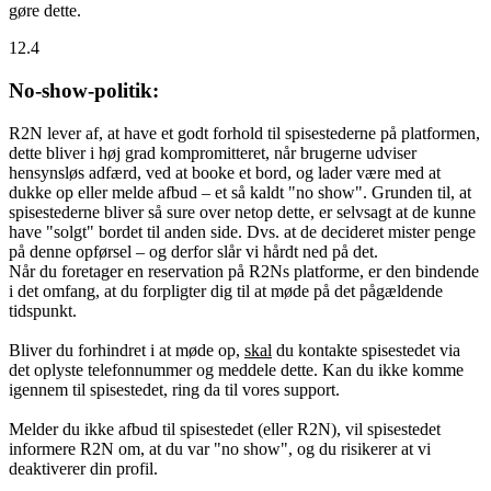
gøre dette.
12.4
No-show-politik:
R2N lever af, at have et godt forhold til spisestederne på platformen,
dette bliver i høj grad kompromitteret, når brugerne udviser
hensynsløs adfærd, ved at booke et bord, og lader være med at
dukke op eller melde afbud – et så kaldt "no show". Grunden til, at
spisestederne bliver så sure over netop dette, er selvsagt at de kunne
have "solgt" bordet til anden side. Dvs. at de decideret mister penge
på denne opførsel – og derfor slår vi hårdt ned på det.
Når du foretager en reservation på R2Ns platforme, er den bindende
i det omfang, at du forpligter dig til at møde på det pågældende
tidspunkt.
Bliver du forhindret i at møde op,
skal
du kontakte spisestedet via
det oplyste telefonnummer og meddele dette. Kan du ikke komme
igennem til spisestedet, ring da til vores support.
Melder du ikke afbud til spisestedet (eller R2N), vil spisestedet
informere R2N om, at du var "no show", og du risikerer at vi
deaktiverer din profil.