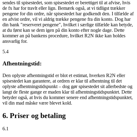
sendes til spisestedet, som spisestedet er berettiget til at afvise, hvis
de fx har for travlt eller lign. Bemærk også, at vi tidligst trækker
pengene for din ordre, når spisestedet har godkendt den. I tilfælde af
en afvist ordre, vil vi aldrig trække pengene fra din konto. Dog har
din bank "reserveret pengene", hvilket i særlige tilfælde kan betyde,
at du først kan se dem igen på din konto efter nogle dage. Dette
kommer an på bankens procedure, hvilket R2N ikke kan holdes
ansvarlig for.
5.4
Afhentningstid:
Den oplyste afhentningstid er blot et estimat, hverken R2N eller
spisestedet kan garantere, at ordren er klar til afhentning til det
oplyste afhentningstidspunkt – dog gør spisestedet sit allerbedste og
langt de fleste gange er maden klar til afhentningstidspunktet. Dette
betyder også, at hvis du kommer senere end afhentningstidspunktet,
vil din mad måske være blevet kold.
6. Priser og betaling
6.1