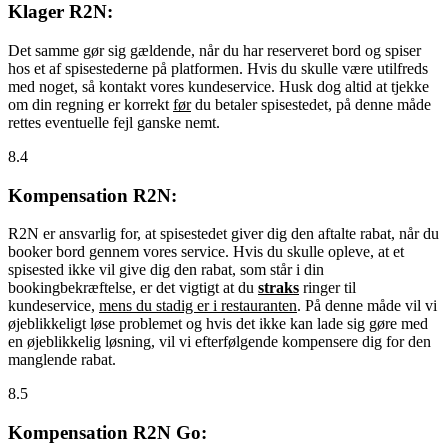
Klager R2N:
Det samme gør sig gældende, når du har reserveret bord og spiser
hos et af spisestederne på platformen. Hvis du skulle være utilfreds
med noget, så kontakt vores kundeservice. Husk dog altid at tjekke
om din regning er korrekt
før
du betaler spisestedet, på denne måde
rettes eventuelle fejl ganske nemt.
8.4
Kompensation R2N:
R2N er ansvarlig for, at spisestedet giver dig den aftalte rabat, når du
booker bord gennem vores service. Hvis du skulle opleve, at et
spisested ikke vil give dig den rabat, som står i din
bookingbekræftelse, er det vigtigt at du
straks
ringer til
kundeservice,
mens du stadig er i restauranten
. På denne måde vil vi
øjeblikkeligt løse problemet og hvis det ikke kan lade sig gøre med
en øjeblikkelig løsning, vil vi efterfølgende kompensere dig for den
manglende rabat.
8.5
Kompensation R2N Go: