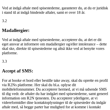
Ved at indgå aftale med spisestederne, garanterer du, at du er juridisk
i stand til at indgå bindende aftaler, samt er over 18 år.
3.2
Madallergier:
Ved at indgå aftale med spisestederne, accepterer du, at det er dit
eget ansvar at informere om madallergier og/eller intolerance – dette
skal ske, direkte til spisestederne og altså ikke ved at benytte vores
platforme.
3.3
Accept af SMS:
For at booke et bord eller bestille take away, skal du oprette en profil
via R2Ns platforme. Her skal du bl.a. oplyse dit
mobiltelefonnummer. Du accepterer hermed, at vi må udsende SMS
til dig vedr. de aftaler du har indgået med spisestederne, samt generel
information om R2N tjenesten. Du accepterer yderligere, at vi
videreformidler dine kontaktoplysninger til de spisesteder du indgår
aftale med, så begge parter har mulighed for at komme i kontakt