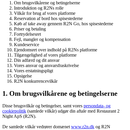
Om brugsvilkårene og betingelserne
Introduktion og R2Ns rolle
Vilkår for brug af vores platforme
Reservation af bord hos spisestederne
Køb af take away gennem R2N Go, hos spisestederne
Priser og betaling
Fortrydelsesret
Fejl, mangler og kompensation
Kundeservice
Ejendomsret over indhold på R2Ns platforme
Tilgængelighed af vores platforme
Din adfærd og dit ansvar
Vores ansvar og ansvarsfraskrivelse
Vores erstatningspligt
Opsigelse
R2N konkurrencevilkår
1. Om brugsvilkårene og betingelserne
Disse brugsvilkår og betingelser, samt vores
persondata- og
cookiepolitik
(samlede vilkår) udgør din aftale med Restaurant 2
Night ApS (R2N).
De samlede vilkår vedrører domænet
www.r2n.dk
og R2N