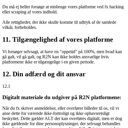
Du må ej heller forsøge at misbruge vores platforme ved fx hacking
eller scraping af vores indhold.
Alle rettigheder, der ikke skulle komme til udtryk af de samlede
vilkår, forbeholdes.
11. Tilgængelighed af vores platforme
Vi forsøger selvsagt, at have en "oppetid" på 100%, men hvad kan
gå galt, vil gå galt, og R2N kan ikke holdes ansvarlige hvis
platformene ikke er tilgængelige i en given periode.
12. Din adfærd og dit ansvar
12.1
Digitalt materiale du udgiver på R2N platformene:
Når du fx skriver anmeldelser, eller overfører billeder til os, vil vi
anse dette for værende ikke-fortroligt og ikke ophavsretsligt
beskyttet. Dette gælder ALT der kan overføres digitalt, men er dog
ikke gældende for dine personoplysninger, der selvsagt behandles