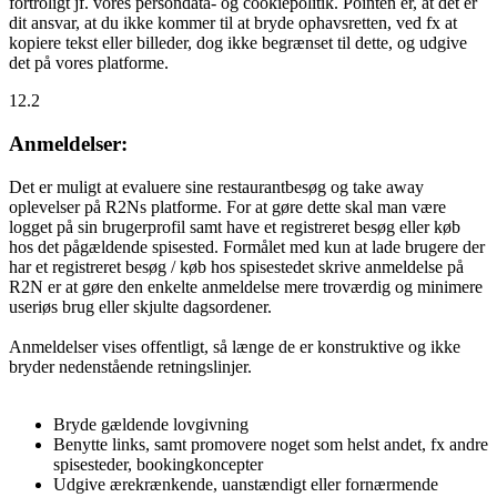
fortroligt jf. vores persondata- og cookiepolitik. Pointen er, at det er
dit ansvar, at du ikke kommer til at bryde ophavsretten, ved fx at
kopiere tekst eller billeder, dog ikke begrænset til dette, og udgive
det på vores platforme.
12.2
Anmeldelser:
Det er muligt at evaluere sine restaurantbesøg og take away
oplevelser på R2Ns platforme. For at gøre dette skal man være
logget på sin brugerprofil samt have et registreret besøg eller køb
hos det pågældende spisested. Formålet med kun at lade brugere der
har et registreret besøg / køb hos spisestedet skrive anmeldelse på
R2N er at gøre den enkelte anmeldelse mere troværdig og minimere
useriøs brug eller skjulte dagsordener.
Anmeldelser vises offentligt, så længe de er konstruktive og ikke
bryder nedenstående retningslinjer.
Bryde gældende lovgivning
Benytte links, samt promovere noget som helst andet, fx andre
spisesteder, bookingkoncepter
Udgive ærekrænkende, uanstændigt eller fornærmende