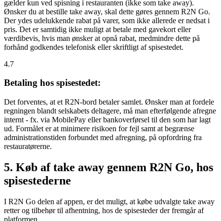
gælder kun ved spisning i restauranten (ikke som take away).
Ønsker du at bestille take away, skal dette gøres gennem R2N Go.
Der ydes udelukkende rabat på varer, som ikke allerede er nedsat i
pris. Det er samtidig ikke muligt at betale med gavekort eller
værdibevis, hvis man ønsker at opnå rabat, medmindre dette på
forhånd godkendes telefonisk eller skriftligt af spisestedet.
4.7
Betaling hos spisestedet:
Det forventes, at et R2N-bord betaler samlet. Ønsker man at fordele
regningen blandt selskabets deltagere, må man efterfølgende afregne
internt - fx. via MobilePay eller bankoverførsel til den som har lagt
ud. Formålet er at minimere risikoen for fejl samt at begrænse
administrationstiden forbundet med afregning, på opfordring fra
restauratørerne.
5. Køb af take away gennem R2N Go, hos
spisestederne
I R2N Go delen af appen, er det muligt, at købe udvalgte take away
retter og tilbehør til afhentning, hos de spisesteder der fremgår af
platformen.