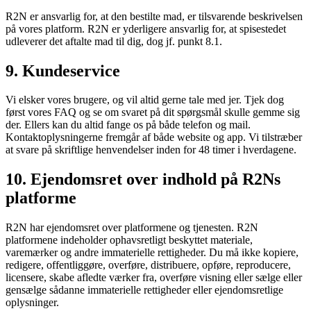
R2N er ansvarlig for, at den bestilte mad, er tilsvarende beskrivelsen
på vores platform. R2N er yderligere ansvarlig for, at spisestedet
udleverer det aftalte mad til dig, dog jf. punkt 8.1.
9. Kundeservice
Vi elsker vores brugere, og vil altid gerne tale med jer. Tjek dog
først vores FAQ og se om svaret på dit spørgsmål skulle gemme sig
der. Ellers kan du altid fange os på både telefon og mail.
Kontaktoplysningerne fremgår af både website og app. Vi tilstræber
at svare på skriftlige henvendelser inden for 48 timer i hverdagene.
10. Ejendomsret over indhold på R2Ns
platforme
R2N har ejendomsret over platformene og tjenesten. R2N
platformene indeholder ophavsretligt beskyttet materiale,
varemærker og andre immaterielle rettigheder. Du må ikke kopiere,
redigere, offentliggøre, overføre, distribuere, opføre, reproducere,
licensere, skabe afledte værker fra, overføre visning eller sælge eller
gensælge sådanne immaterielle rettigheder eller ejendomsretlige
oplysninger.