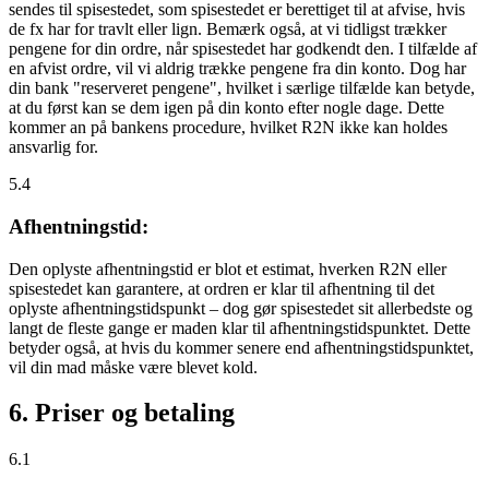
sendes til spisestedet, som spisestedet er berettiget til at afvise, hvis
de fx har for travlt eller lign. Bemærk også, at vi tidligst trækker
pengene for din ordre, når spisestedet har godkendt den. I tilfælde af
en afvist ordre, vil vi aldrig trække pengene fra din konto. Dog har
din bank "reserveret pengene", hvilket i særlige tilfælde kan betyde,
at du først kan se dem igen på din konto efter nogle dage. Dette
kommer an på bankens procedure, hvilket R2N ikke kan holdes
ansvarlig for.
5.4
Afhentningstid:
Den oplyste afhentningstid er blot et estimat, hverken R2N eller
spisestedet kan garantere, at ordren er klar til afhentning til det
oplyste afhentningstidspunkt – dog gør spisestedet sit allerbedste og
langt de fleste gange er maden klar til afhentningstidspunktet. Dette
betyder også, at hvis du kommer senere end afhentningstidspunktet,
vil din mad måske være blevet kold.
6. Priser og betaling
6.1