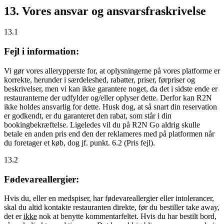
13. Vores ansvar og ansvarsfraskrivelse
13.1
Fejl i information:
Vi gør vores allerypperste for, at oplysningerne på vores platforme er
korrekte, herunder i særdeleshed, rabatter, priser, førpriser og
beskrivelser, men vi kan ikke garantere noget, da det i sidste ende er
restauranterne der udfylder og/eller oplyser dette. Derfor kan R2N
ikke holdes ansvarlig for dette. Husk dog, at så snart din reservation
er godkendt, er du garanteret den rabat, som står i din
bookingbekræftelse. Ligeledes vil du på R2N Go aldrig skulle
betale en anden pris end den der reklameres med på platformen når
du foretager et køb, dog jf. punkt. 6.2 (Pris fejl).
13.2
Fødevareallergier:
Hvis du, eller en medspiser, har fødevareallergier eller intolerancer,
skal du altid kontakte restauranten direkte, før du bestiller take away,
det er
ikke
nok at benytte kommentarfeltet. Hvis du har bestilt bord,