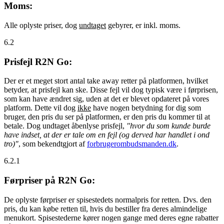
Moms:
Alle oplyste priser, dog
undtaget
gebyrer, er inkl. moms.
6.2
Prisfejl R2N Go:
Der er et meget stort antal take away retter på platformen, hvilket
betyder, at prisfejl kan ske. Disse fejl vil dog typisk være i førprisen,
som kan have ændret sig, uden at det er blevet opdateret på vores
platform. Dette vil dog
ikke
have nogen betydning for dig som
bruger, den pris du ser på platformen, er den pris du kommer til at
betale. Dog undtaget åbenlyse prisfejl,
"hvor du som kunde burde
have indset, at der er tale om en fejl (og derved har handlet i ond
tro)"
, som bekendtgjort af
forbrugerombudsmanden.dk
.
6.2.1
Førpriser på R2N Go:
De oplyste førpriser er spisestedets normalpris for retten. Dvs. den
pris, du kan købe retten til, hvis du bestiller fra deres almindelige
menukort. Spisestederne kører nogen gange med deres egne rabatter