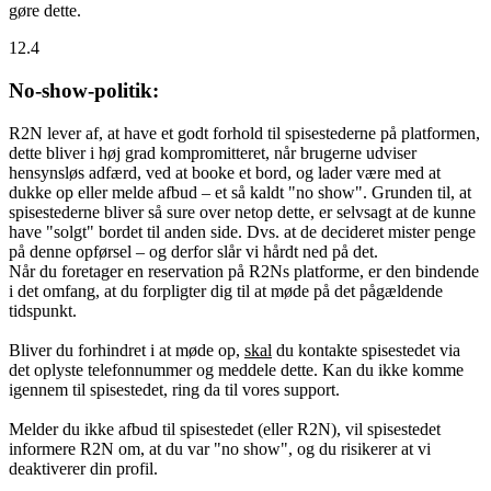
gøre dette.
12.4
No-show-politik:
R2N lever af, at have et godt forhold til spisestederne på platformen,
dette bliver i høj grad kompromitteret, når brugerne udviser
hensynsløs adfærd, ved at booke et bord, og lader være med at
dukke op eller melde afbud – et så kaldt "no show". Grunden til, at
spisestederne bliver så sure over netop dette, er selvsagt at de kunne
have "solgt" bordet til anden side. Dvs. at de decideret mister penge
på denne opførsel – og derfor slår vi hårdt ned på det.
Når du foretager en reservation på R2Ns platforme, er den bindende
i det omfang, at du forpligter dig til at møde på det pågældende
tidspunkt.
Bliver du forhindret i at møde op,
skal
du kontakte spisestedet via
det oplyste telefonnummer og meddele dette. Kan du ikke komme
igennem til spisestedet, ring da til vores support.
Melder du ikke afbud til spisestedet (eller R2N), vil spisestedet
informere R2N om, at du var "no show", og du risikerer at vi
deaktiverer din profil.