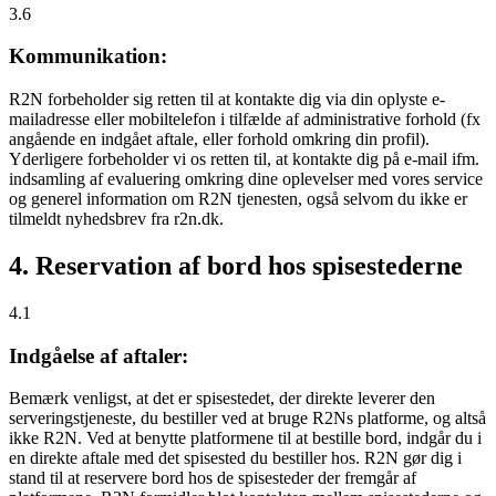
3.6
Kommunikation:
R2N forbeholder sig retten til at kontakte dig via din oplyste e-
mailadresse eller mobiltelefon i tilfælde af administrative forhold (fx
angående en indgået aftale, eller forhold omkring din profil).
Yderligere forbeholder vi os retten til, at kontakte dig på e-mail ifm.
indsamling af evaluering omkring dine oplevelser med vores service
og generel information om R2N tjenesten, også selvom du ikke er
tilmeldt nyhedsbrev fra r2n.dk.
4. Reservation af bord hos spisestederne
4.1
Indgåelse af aftaler:
Bemærk venligst, at det er spisestedet, der direkte leverer den
serveringstjeneste, du bestiller ved at bruge R2Ns platforme, og altså
ikke R2N. Ved at benytte platformene til at bestille bord, indgår du i
en direkte aftale med det spisested du bestiller hos. R2N gør dig i
stand til at reservere bord hos de spisesteder der fremgår af