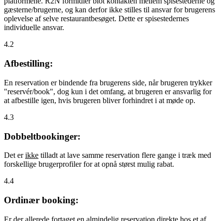
platformene. R2N formidler blot kontakten mellem spisestederne og
gæsterne/brugerne, og kan derfor ikke stilles til ansvar for brugerens
oplevelse af selve restaurantbesøget. Dette er spisestedernes
individuelle ansvar.
4.2
Afbestilling:
En reservation er bindende fra brugerens side, når brugeren trykker
"reservér/book", dog kun i det omfang, at brugeren er ansvarlig for
at afbestille igen, hvis brugeren bliver forhindret i at møde op.
4.3
Dobbeltbookinger:
Det er
ikke
tilladt at lave samme reservation flere gange i træk med
forskellige brugerprofiler for at opnå størst mulig rabat.
4.4
Ordinær booking:
Er der allerede fortaget en almindelig reservation direkte hos et af