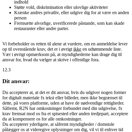
indhold
Støtte vold, diskrimination eller ulovlige aktiviteter
Krænke andres privatliv, eller udgive dig for at være en anden
person
Fremsætte alvorlige, uverificerede påstande, som kan skade
restauranter eller andre parter.
Vi forbeholder os retten til alene at vurdere, om en anmeldelse lever
op til ovenstående krav, det er i øvrigt
ikke
en udtømmende liste.
Vær i øvrigt opmærksom på, at myndighederne kan drage dig til
ansvar for, hvad du vælger at skrive i offentlige fora.
12.3
Dit ansvar:
Du accepterer at, at det er dit ansvar, hvis du udgiver nogen former
for digitalt materiale fx tekst eller billeder, men ikke begrænset til
dette, på vores platforme, uden at have de nødvendige rettigheder.
Såfremt, R2N har omkostninger forbundet med din udgivelse, fx
krav fremsat mod os fra et spisested eller anden tredjepart, acceptere
du at kompensere os for alle omkostninger.
Du accepterer yderligere, at såfremt myndigheder / domstole
pålægger os at videregive oplysninger om dig, vil vi til enhver tid