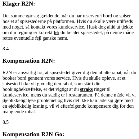
Klager R2N:
Det samme gør sig gældende, når du har reserveret bord og spiser
hos et af spisestederne på platformen. Hvis du skulle være utilfreds
med noget, så kontakt vores kundeservice. Husk dog altid at tjekke
om din regning er korrekt
før
du betaler spisestedet, på denne måde
rettes eventuelle fejl ganske nemt.
8.4
Kompensation R2N:
R2N er ansvarlig for, at spisestedet giver dig den aftalte rabat, når du
booker bord gennem vores service. Hvis du skulle opleve, at et
spisested ikke vil give dig den rabat, som står i din
bookingbekræftelse, er det vigtigt at du
straks
ringer til
kundeservice,
mens du stadig er i restauranten
. På denne måde vil vi
øjeblikkeligt løse problemet og hvis det ikke kan lade sig gøre med
en øjeblikkelig løsning, vil vi efterfølgende kompensere dig for den
manglende rabat.
8.5
Kompensation R2N Go: