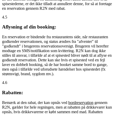
spisestederne, er det ikke tilladt at annullere denne, for så at foretage
en reservation gennem R2N med rabat.
4.5
Aflysning af din booking:
En reservation er bindende fra restaurantens side, når restauranten
godkender reservationen, og status ændres fra "afventer" til
"godkendt" i brugerens reservationsoversigt. Brugeren vil herefter
modtage en SMS/notifikation som kvittering. R2N kan dog ikke
stilles til ansvar, i tilfælde af at et spisested bliver nødt til at aflyse en
godkendt reservation. Dette kan ske hvis et spisested ved en fejl
laver en dobbelt booking, så de har booket samme bord to gange,
men også i tilfælde ved uforudsete hændelser hos spisestedet (fx
strømsvigt, brand, sygdom mv.).
4.6
Rabatten:
Bemærk at den rabat, der kan opnås ved
bordreservation
gennem
R2N, gælder for hele regningen, men at rabatten på drikkevarer kun
opnås, hvis drikkevarerne er købt sammen med mad. Rabatten