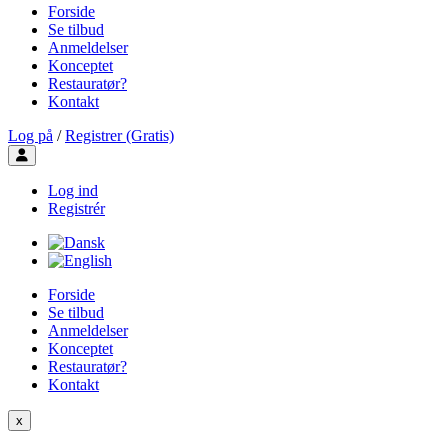
Forside
Se tilbud
Anmeldelser
Konceptet
Restauratør?
Kontakt
Log på
/
Registrer (Gratis)
Toggle user menu
Log ind
Registrér
Forside
Se tilbud
Anmeldelser
Konceptet
Restauratør?
Kontakt
x