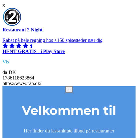
x
Restaurant 2 Night
Rabat på hele regning hos +150 spisesteder nær dig
HENT GRATIS - i Play Store
Vis
da-DK
1786118623864
https://www.r2n.dk/
×
Velkommen til
Her finder du last-minute tilbud på restauranter