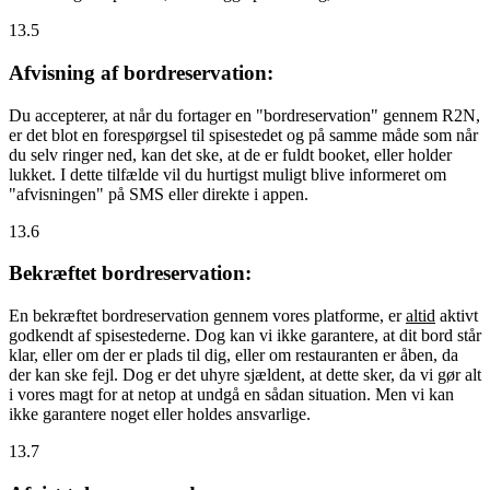
13.5
Afvisning af bordreservation:
Du accepterer, at når du fortager en "bordreservation" gennem R2N,
er det blot en forespørgsel til spisestedet og på samme måde som når
du selv ringer ned, kan det ske, at de er fuldt booket, eller holder
lukket. I dette tilfælde vil du hurtigst muligt blive informeret om
"afvisningen" på SMS eller direkte i appen.
13.6
Bekræftet bordreservation:
En bekræftet bordreservation gennem vores platforme, er
altid
aktivt
godkendt af spisestederne. Dog kan vi ikke garantere, at dit bord står
klar, eller om der er plads til dig, eller om restauranten er åben, da
der kan ske fejl. Dog er det uhyre sjældent, at dette sker, da vi gør alt
i vores magt for at netop at undgå en sådan situation. Men vi kan
ikke garantere noget eller holdes ansvarlige.
13.7