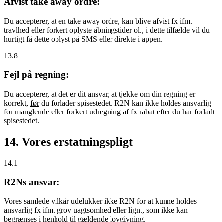
Afvist take away ordre:
Du accepterer, at en take away ordre, kan blive afvist fx ifm.
travlhed eller forkert oplyste åbningstider ol., i dette tilfælde vil du
hurtigt få dette oplyst på SMS eller direkte i appen.
13.8
Fejl på regning:
Du accepterer, at det er dit ansvar, at tjekke om din regning er
korrekt,
før
du forlader spisestedet. R2N kan ikke holdes ansvarlig
for manglende eller forkert udregning af fx rabat efter du har forladt
spisestedet.
14. Vores erstatningspligt
14.1
R2Ns ansvar:
Vores samlede vilkår udelukker ikke R2N for at kunne holdes
ansvarlig fx ifm. grov uagtsomhed eller lign., som ikke kan
begrænses i henhold til gældende lovgivning.