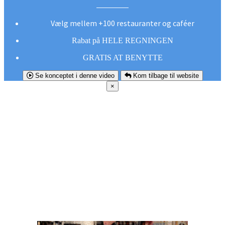
Vælg mellem +100 restauranter og caféer
Rabat på HELE REGNINGEN
GRATIS AT BENYTTE
Se konceptet i denne video
Kom tilbage til website
×
FØR DU
SMUTTER!
Hent vores gratis app og undgå at gå glip af et
godt tilbud næste gang sulten melder sig.