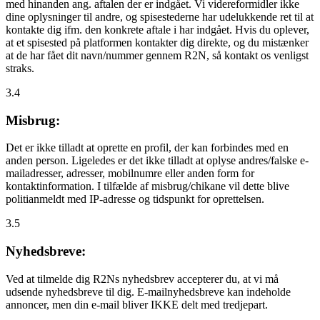
med hinanden ang. aftalen der er indgået. Vi videreformidler ikke
dine oplysninger til andre, og spisestederne har udelukkende ret til at
kontakte dig ifm. den konkrete aftale i har indgået. Hvis du oplever,
at et spisested på platformen kontakter dig direkte, og du mistænker
at de har fået dit navn/nummer gennem R2N, så kontakt os venligst
straks.
3.4
Misbrug:
Det er ikke tilladt at oprette en profil, der kan forbindes med en
anden person. Ligeledes er det ikke tilladt at oplyse andres/falske e-
mailadresser, adresser, mobilnumre eller anden form for
kontaktinformation. I tilfælde af misbrug/chikane vil dette blive
politianmeldt med IP-adresse og tidspunkt for oprettelsen.
3.5
Nyhedsbreve:
Ved at tilmelde dig R2Ns nyhedsbrev accepterer du, at vi må
udsende nyhedsbreve til dig. E-mailnyhedsbreve kan indeholde
annoncer, men din e-mail bliver IKKE delt med tredjepart.