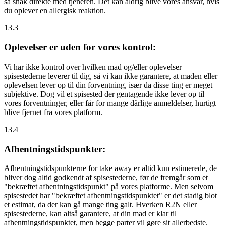
så snak direkte med tjeneren. Det kan aldrig blive vores ansvar, hvis
du oplever en allergisk reaktion.
13.3
Oplevelser er uden for vores kontrol:
Vi har ikke kontrol over hvilken mad og/eller oplevelser
spisestederne leverer til dig, så vi kan ikke garantere, at maden eller
oplevelsen lever op til din forventning, især da disse ting er meget
subjektive. Dog vil et spisested der gentagende ikke lever op til
vores forventninger, eller får for mange dårlige anmeldelser, hurtigt
blive fjernet fra vores platform.
13.4
Afhentningstidspunkter:
Afhentningstidspunkterne for take away er altid kun estimerede, de
bliver dog
altid
godkendt af spisestederne, før de fremgår som et
"bekræftet afhentningstidspunkt" på vores platforme. Men selvom
spisestedet har "bekræftet afhentningstidspunktet" er det stadig blot
et estimat, da der kan gå mange ting galt. Hverken R2N eller
spisestederne, kan altså garantere, at din mad er klar til
afhentningstidspunktet, men begge parter vil gøre sit allerbedste.