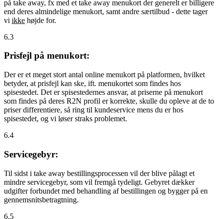
på take away, fx med et take away menukort der generelt er billigere
end deres almindelige menukort, samt andre særtilbud - dette tager
vi
ikke
højde for.
6.3
Prisfejl på menukort:
Der er et meget stort antal online menukort på platformen, hvilket
betyder, at prisfejl kan ske, ift. menukortet som findes hos
spisestedet. Det er spisestedernes ansvar, at priserne på menukort
som findes på deres R2N profil er korrekte, skulle du opleve at de to
priser differentiere, så ring til kundeservice mens du er hos
spisestedet, og vi løser straks problemet.
6.4
Servicegebyr:
Til sidst i take away bestillingsprocessen vil der blive pålagt et
mindre servicegebyr, som vil fremgå tydeligt. Gebyret dækker
udgifter forbundet med behandling af bestillingen og bygger på en
gennemsnitsbetragtning.
6.5