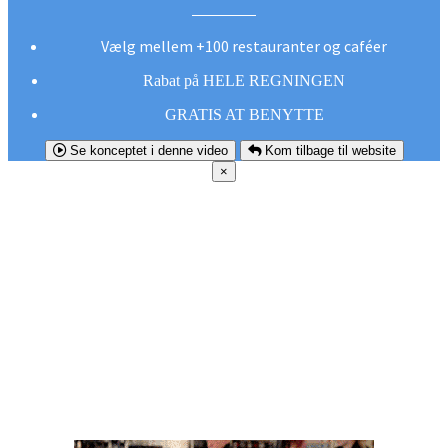
Vælg mellem +100 restauranter og caféer
Rabat på HELE REGNINGEN
GRATIS AT BENYTTE
Se konceptet i denne video
Kom tilbage til website
×
FØR DU
SMUTTER!
Hent vores gratis app og undgå at gå glip af et
godt tilbud næste gang sulten melder sig.