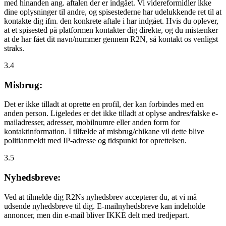
med hinanden ang. aftalen der er indgået. Vi videreformidler ikke
dine oplysninger til andre, og spisestederne har udelukkende ret til at
kontakte dig ifm. den konkrete aftale i har indgået. Hvis du oplever,
at et spisested på platformen kontakter dig direkte, og du mistænker
at de har fået dit navn/nummer gennem R2N, så kontakt os venligst
straks.
3.4
Misbrug:
Det er ikke tilladt at oprette en profil, der kan forbindes med en
anden person. Ligeledes er det ikke tilladt at oplyse andres/falske e-
mailadresser, adresser, mobilnumre eller anden form for
kontaktinformation. I tilfælde af misbrug/chikane vil dette blive
politianmeldt med IP-adresse og tidspunkt for oprettelsen.
3.5
Nyhedsbreve:
Ved at tilmelde dig R2Ns nyhedsbrev accepterer du, at vi må
udsende nyhedsbreve til dig. E-mailnyhedsbreve kan indeholde
annoncer, men din e-mail bliver IKKE delt med tredjepart.