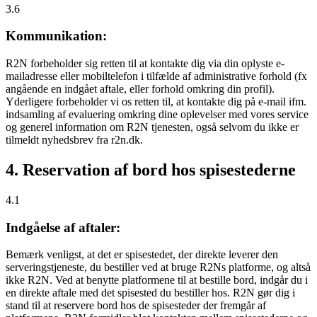
3.6
Kommunikation:
R2N forbeholder sig retten til at kontakte dig via din oplyste e-
mailadresse eller mobiltelefon i tilfælde af administrative forhold (fx
angående en indgået aftale, eller forhold omkring din profil).
Yderligere forbeholder vi os retten til, at kontakte dig på e-mail ifm.
indsamling af evaluering omkring dine oplevelser med vores service
og generel information om R2N tjenesten, også selvom du ikke er
tilmeldt nyhedsbrev fra r2n.dk.
4. Reservation af bord hos spisestederne
4.1
Indgåelse af aftaler:
Bemærk venligst, at det er spisestedet, der direkte leverer den
serveringstjeneste, du bestiller ved at bruge R2Ns platforme, og altså
ikke R2N. Ved at benytte platformene til at bestille bord, indgår du i
en direkte aftale med det spisested du bestiller hos. R2N gør dig i
stand til at reservere bord hos de spisesteder der fremgår af