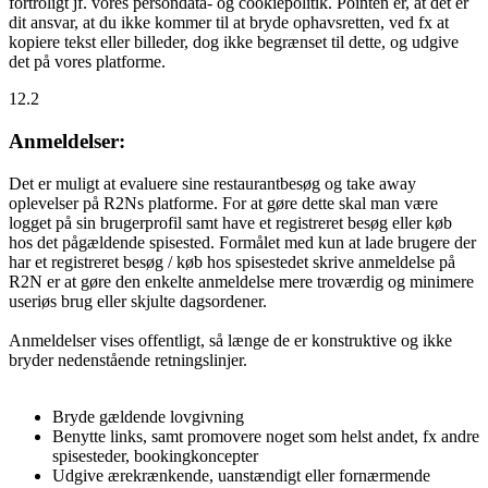
fortroligt jf. vores persondata- og cookiepolitik. Pointen er, at det er
dit ansvar, at du ikke kommer til at bryde ophavsretten, ved fx at
kopiere tekst eller billeder, dog ikke begrænset til dette, og udgive
det på vores platforme.
12.2
Anmeldelser:
Det er muligt at evaluere sine restaurantbesøg og take away
oplevelser på R2Ns platforme. For at gøre dette skal man være
logget på sin brugerprofil samt have et registreret besøg eller køb
hos det pågældende spisested. Formålet med kun at lade brugere der
har et registreret besøg / køb hos spisestedet skrive anmeldelse på
R2N er at gøre den enkelte anmeldelse mere troværdig og minimere
useriøs brug eller skjulte dagsordener.
Anmeldelser vises offentligt, så længe de er konstruktive og ikke
bryder nedenstående retningslinjer.
Bryde gældende lovgivning
Benytte links, samt promovere noget som helst andet, fx andre
spisesteder, bookingkoncepter
Udgive ærekrænkende, uanstændigt eller fornærmende