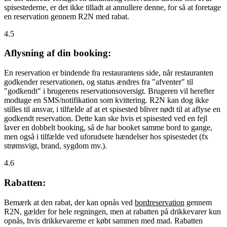
spisestederne, er det ikke tilladt at annullere denne, for så at foretage
en reservation gennem R2N med rabat.
4.5
Aflysning af din booking:
En reservation er bindende fra restaurantens side, når restauranten
godkender reservationen, og status ændres fra "afventer" til
"godkendt" i brugerens reservationsoversigt. Brugeren vil herefter
modtage en SMS/notifikation som kvittering. R2N kan dog ikke
stilles til ansvar, i tilfælde af at et spisested bliver nødt til at aflyse en
godkendt reservation. Dette kan ske hvis et spisested ved en fejl
laver en dobbelt booking, så de har booket samme bord to gange,
men også i tilfælde ved uforudsete hændelser hos spisestedet (fx
strømsvigt, brand, sygdom mv.).
4.6
Rabatten:
Bemærk at den rabat, der kan opnås ved
bordreservation
gennem
R2N, gælder for hele regningen, men at rabatten på drikkevarer kun
opnås, hvis drikkevarerne er købt sammen med mad. Rabatten