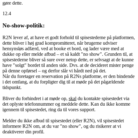
gøre dette.
12.4
No-show-politik:
R2N lever af, at have et godt forhold til spisestederne på platformen,
dette bliver i høj grad kompromitteret, når brugerne udviser
hensynsløs adfærd, ved at booke et bord, og lader være med at
dukke op eller melde afbud – et så kaldt "no show". Grunden til, at
spisestederne bliver så sure over netop dette, er selvsagt at de kunne
have "solgt" bordet til anden side. Dvs. at de decideret mister penge
på denne opførsel – og derfor slår vi hårdt ned på det.
Når du foretager en reservation på R2Ns platforme, er den bindende
i det omfang, at du forpligter dig til at møde på det pågældende
tidspunkt.
Bliver du forhindret i at møde op,
skal
du kontakte spisestedet via
det oplyste telefonnummer og meddele dette. Kan du ikke komme
igennem til spisestedet, ring da til vores support.
Melder du ikke afbud til spisestedet (eller R2N), vil spisestedet
informere R2N om, at du var "no show", og du risikerer at vi
deaktiverer din profil.