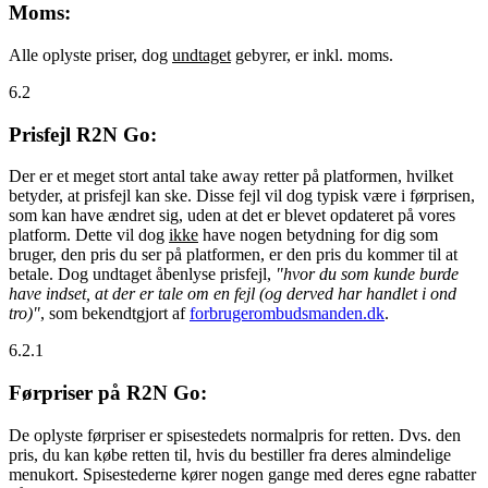
Moms:
Alle oplyste priser, dog
undtaget
gebyrer, er inkl. moms.
6.2
Prisfejl R2N Go:
Der er et meget stort antal take away retter på platformen, hvilket
betyder, at prisfejl kan ske. Disse fejl vil dog typisk være i førprisen,
som kan have ændret sig, uden at det er blevet opdateret på vores
platform. Dette vil dog
ikke
have nogen betydning for dig som
bruger, den pris du ser på platformen, er den pris du kommer til at
betale. Dog undtaget åbenlyse prisfejl,
"hvor du som kunde burde
have indset, at der er tale om en fejl (og derved har handlet i ond
tro)"
, som bekendtgjort af
forbrugerombudsmanden.dk
.
6.2.1
Førpriser på R2N Go:
De oplyste førpriser er spisestedets normalpris for retten. Dvs. den
pris, du kan købe retten til, hvis du bestiller fra deres almindelige
menukort. Spisestederne kører nogen gange med deres egne rabatter