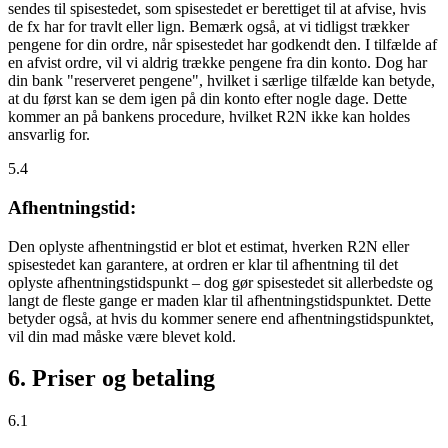
sendes til spisestedet, som spisestedet er berettiget til at afvise, hvis
de fx har for travlt eller lign. Bemærk også, at vi tidligst trækker
pengene for din ordre, når spisestedet har godkendt den. I tilfælde af
en afvist ordre, vil vi aldrig trække pengene fra din konto. Dog har
din bank "reserveret pengene", hvilket i særlige tilfælde kan betyde,
at du først kan se dem igen på din konto efter nogle dage. Dette
kommer an på bankens procedure, hvilket R2N ikke kan holdes
ansvarlig for.
5.4
Afhentningstid:
Den oplyste afhentningstid er blot et estimat, hverken R2N eller
spisestedet kan garantere, at ordren er klar til afhentning til det
oplyste afhentningstidspunkt – dog gør spisestedet sit allerbedste og
langt de fleste gange er maden klar til afhentningstidspunktet. Dette
betyder også, at hvis du kommer senere end afhentningstidspunktet,
vil din mad måske være blevet kold.
6. Priser og betaling
6.1