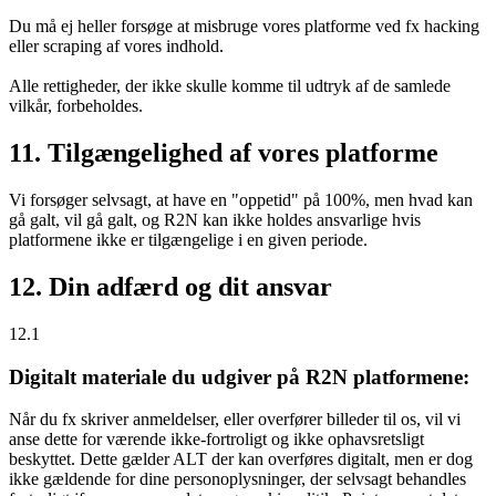
Du må ej heller forsøge at misbruge vores platforme ved fx hacking
eller scraping af vores indhold.
Alle rettigheder, der ikke skulle komme til udtryk af de samlede
vilkår, forbeholdes.
11. Tilgængelighed af vores platforme
Vi forsøger selvsagt, at have en "oppetid" på 100%, men hvad kan
gå galt, vil gå galt, og R2N kan ikke holdes ansvarlige hvis
platformene ikke er tilgængelige i en given periode.
12. Din adfærd og dit ansvar
12.1
Digitalt materiale du udgiver på R2N platformene:
Når du fx skriver anmeldelser, eller overfører billeder til os, vil vi
anse dette for værende ikke-fortroligt og ikke ophavsretsligt
beskyttet. Dette gælder ALT der kan overføres digitalt, men er dog
ikke gældende for dine personoplysninger, der selvsagt behandles