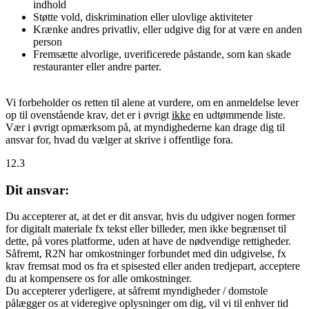
indhold
Støtte vold, diskrimination eller ulovlige aktiviteter
Krænke andres privatliv, eller udgive dig for at være en anden
person
Fremsætte alvorlige, uverificerede påstande, som kan skade
restauranter eller andre parter.
Vi forbeholder os retten til alene at vurdere, om en anmeldelse lever
op til ovenstående krav, det er i øvrigt
ikke
en udtømmende liste.
Vær i øvrigt opmærksom på, at myndighederne kan drage dig til
ansvar for, hvad du vælger at skrive i offentlige fora.
12.3
Dit ansvar:
Du accepterer at, at det er dit ansvar, hvis du udgiver nogen former
for digitalt materiale fx tekst eller billeder, men ikke begrænset til
dette, på vores platforme, uden at have de nødvendige rettigheder.
Såfremt, R2N har omkostninger forbundet med din udgivelse, fx
krav fremsat mod os fra et spisested eller anden tredjepart, acceptere
du at kompensere os for alle omkostninger.
Du accepterer yderligere, at såfremt myndigheder / domstole
pålægger os at videregive oplysninger om dig, vil vi til enhver tid