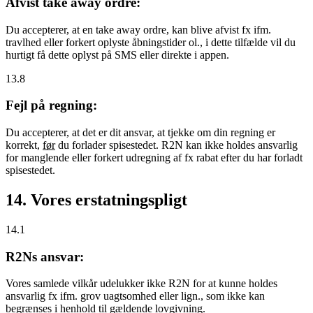
Afvist take away ordre:
Du accepterer, at en take away ordre, kan blive afvist fx ifm.
travlhed eller forkert oplyste åbningstider ol., i dette tilfælde vil du
hurtigt få dette oplyst på SMS eller direkte i appen.
13.8
Fejl på regning:
Du accepterer, at det er dit ansvar, at tjekke om din regning er
korrekt,
før
du forlader spisestedet. R2N kan ikke holdes ansvarlig
for manglende eller forkert udregning af fx rabat efter du har forladt
spisestedet.
14. Vores erstatningspligt
14.1
R2Ns ansvar:
Vores samlede vilkår udelukker ikke R2N for at kunne holdes
ansvarlig fx ifm. grov uagtsomhed eller lign., som ikke kan
begrænses i henhold til gældende lovgivning.