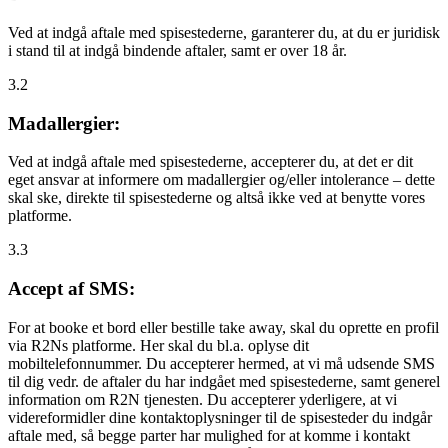
Ved at indgå aftale med spisestederne, garanterer du, at du er juridisk
i stand til at indgå bindende aftaler, samt er over 18 år.
3.2
Madallergier:
Ved at indgå aftale med spisestederne, accepterer du, at det er dit
eget ansvar at informere om madallergier og/eller intolerance – dette
skal ske, direkte til spisestederne og altså ikke ved at benytte vores
platforme.
3.3
Accept af SMS:
For at booke et bord eller bestille take away, skal du oprette en profil
via R2Ns platforme. Her skal du bl.a. oplyse dit
mobiltelefonnummer. Du accepterer hermed, at vi må udsende SMS
til dig vedr. de aftaler du har indgået med spisestederne, samt generel
information om R2N tjenesten. Du accepterer yderligere, at vi
videreformidler dine kontaktoplysninger til de spisesteder du indgår
aftale med, så begge parter har mulighed for at komme i kontakt