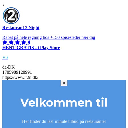
x
Restaurant 2 Night
Rabat på hele regning hos +150 spisesteder nær dig
HENT GRATIS - i Play Store
Vis
da-DK
1785989128991
https://www.r2n.dk/
×
Velkommen til
Her finder du last-minute tilbud på restauranter