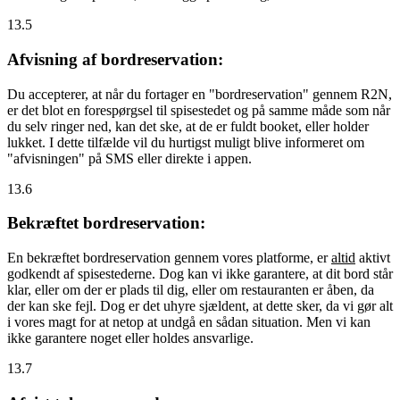
13.5
Afvisning af bordreservation:
Du accepterer, at når du fortager en "bordreservation" gennem R2N,
er det blot en forespørgsel til spisestedet og på samme måde som når
du selv ringer ned, kan det ske, at de er fuldt booket, eller holder
lukket. I dette tilfælde vil du hurtigst muligt blive informeret om
"afvisningen" på SMS eller direkte i appen.
13.6
Bekræftet bordreservation:
En bekræftet bordreservation gennem vores platforme, er
altid
aktivt
godkendt af spisestederne. Dog kan vi ikke garantere, at dit bord står
klar, eller om der er plads til dig, eller om restauranten er åben, da
der kan ske fejl. Dog er det uhyre sjældent, at dette sker, da vi gør alt
i vores magt for at netop at undgå en sådan situation. Men vi kan
ikke garantere noget eller holdes ansvarlige.
13.7