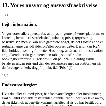
13. Vores ansvar og ansvarsfraskrivelse
13.1
Fejl i information:
Vi gør vores allerypperste for, at oplysningerne på vores platforme er
korrekte, herunder i særdeleshed, rabatter, priser, førpriser og
beskrivelser, men vi kan ikke garantere noget, da det i sidste ende er
restauranterne der udfylder og/eller oplyser dette. Derfor kan R2N
ikke holdes ansvarlig for dette. Husk dog, at så snart din reservation
er godkendt, er du garanteret den rabat, som står i din
bookingbekræftelse. Ligeledes vil du på R2N Go aldrig skulle
betale en anden pris end den der reklameres med på platformen når
du foretager et køb, dog jf. punkt. 6.2 (Pris fejl).
13.2
Fødevareallergier:
Hvis du, eller en medspiser, har fødevareallergier eller intolerancer,
skal du altid kontakte restauranten direkte, før du bestiller take away,
det er
ikke
nok at benytte kommentarfeltet. Hvis du har bestilt bord,