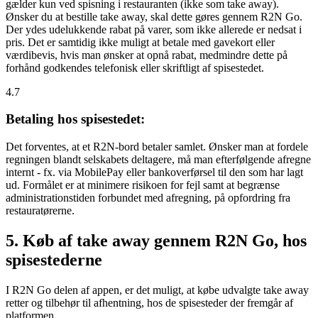
gælder kun ved spisning i restauranten (ikke som take away).
Ønsker du at bestille take away, skal dette gøres gennem R2N Go.
Der ydes udelukkende rabat på varer, som ikke allerede er nedsat i
pris. Det er samtidig ikke muligt at betale med gavekort eller
værdibevis, hvis man ønsker at opnå rabat, medmindre dette på
forhånd godkendes telefonisk eller skriftligt af spisestedet.
4.7
Betaling hos spisestedet:
Det forventes, at et R2N-bord betaler samlet. Ønsker man at fordele
regningen blandt selskabets deltagere, må man efterfølgende afregne
internt - fx. via MobilePay eller bankoverførsel til den som har lagt
ud. Formålet er at minimere risikoen for fejl samt at begrænse
administrationstiden forbundet med afregning, på opfordring fra
restauratørerne.
5. Køb af take away gennem R2N Go, hos
spisestederne
I R2N Go delen af appen, er det muligt, at købe udvalgte take away
retter og tilbehør til afhentning, hos de spisesteder der fremgår af
platformen.