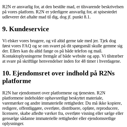
R2N er ansvarlig for, at den bestilte mad, er tilsvarende beskrivelsen
på vores platform. R2N er yderligere ansvarlig for, at spisestedet
udleverer det aftalte mad til dig, dog jf. punkt 8.1.
9. Kundeservice
Vi elsker vores brugere, og vil altid gerne tale med jer. Tjek dog
først vores FAQ og se om svaret på dit spørgsmål skulle gemme sig
der. Ellers kan du altid fange os på både telefon og mail.
Kontaktoplysningerne fremgår af både website og app. Vi tilstræber
at svare på skriftlige henvendelser inden for 48 timer i hverdagene.
10. Ejendomsret over indhold på R2Ns
platforme
R2N har ejendomsret over platformene og tjenesten. R2N
platformene indeholder ophavsretligt beskyttet materiale,
varemærker og andre immaterielle rettigheder. Du må ikke kopiere,
redigere, offentliggøre, overføre, distribuere, opføre, reproducere,
licensere, skabe afledte værker fra, overføre visning eller sælge eller
gensælge sådanne immaterielle rettigheder eller ejendomsretlige
oplysninger.