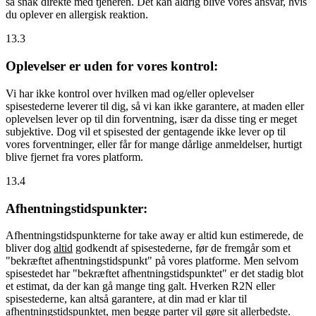
så snak direkte med tjeneren. Det kan aldrig blive vores ansvar, hvis
du oplever en allergisk reaktion.
13.3
Oplevelser er uden for vores kontrol:
Vi har ikke kontrol over hvilken mad og/eller oplevelser
spisestederne leverer til dig, så vi kan ikke garantere, at maden eller
oplevelsen lever op til din forventning, især da disse ting er meget
subjektive. Dog vil et spisested der gentagende ikke lever op til
vores forventninger, eller får for mange dårlige anmeldelser, hurtigt
blive fjernet fra vores platform.
13.4
Afhentningstidspunkter:
Afhentningstidspunkterne for take away er altid kun estimerede, de
bliver dog
altid
godkendt af spisestederne, før de fremgår som et
"bekræftet afhentningstidspunkt" på vores platforme. Men selvom
spisestedet har "bekræftet afhentningstidspunktet" er det stadig blot
et estimat, da der kan gå mange ting galt. Hverken R2N eller
spisestederne, kan altså garantere, at din mad er klar til
afhentningstidspunktet, men begge parter vil gøre sit allerbedste.