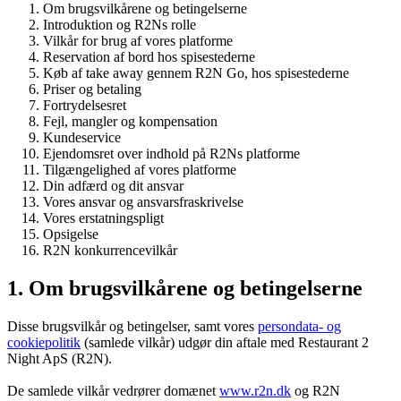
Om brugsvilkårene og betingelserne
Introduktion og R2Ns rolle
Vilkår for brug af vores platforme
Reservation af bord hos spisestederne
Køb af take away gennem R2N Go, hos spisestederne
Priser og betaling
Fortrydelsesret
Fejl, mangler og kompensation
Kundeservice
Ejendomsret over indhold på R2Ns platforme
Tilgængelighed af vores platforme
Din adfærd og dit ansvar
Vores ansvar og ansvarsfraskrivelse
Vores erstatningspligt
Opsigelse
R2N konkurrencevilkår
1. Om brugsvilkårene og betingelserne
Disse brugsvilkår og betingelser, samt vores
persondata- og
cookiepolitik
(samlede vilkår) udgør din aftale med Restaurant 2
Night ApS (R2N).
De samlede vilkår vedrører domænet
www.r2n.dk
og R2N