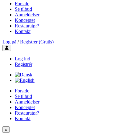
Forside
Se tilbud
Anmeldelser
Konceptet
Restauratør?
Kontakt
Log på
/
Registrer (Gratis)
Toggle user menu
Log ind
Registrér
Forside
Se tilbud
Anmeldelser
Konceptet
Restauratør?
Kontakt
x