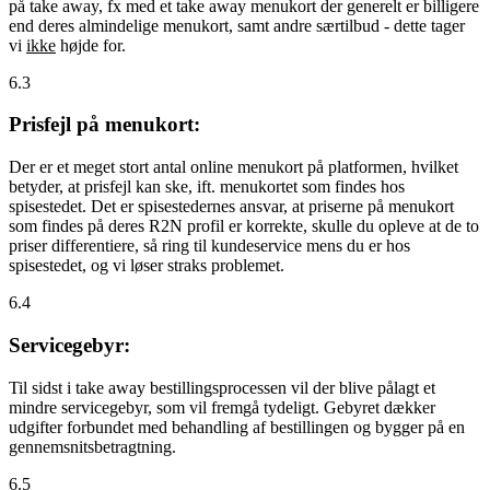
på take away, fx med et take away menukort der generelt er billigere
end deres almindelige menukort, samt andre særtilbud - dette tager
vi
ikke
højde for.
6.3
Prisfejl på menukort:
Der er et meget stort antal online menukort på platformen, hvilket
betyder, at prisfejl kan ske, ift. menukortet som findes hos
spisestedet. Det er spisestedernes ansvar, at priserne på menukort
som findes på deres R2N profil er korrekte, skulle du opleve at de to
priser differentiere, så ring til kundeservice mens du er hos
spisestedet, og vi løser straks problemet.
6.4
Servicegebyr:
Til sidst i take away bestillingsprocessen vil der blive pålagt et
mindre servicegebyr, som vil fremgå tydeligt. Gebyret dækker
udgifter forbundet med behandling af bestillingen og bygger på en
gennemsnitsbetragtning.
6.5