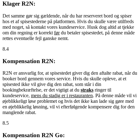
Klager R2N:
Det samme gør sig gældende, når du har reserveret bord og spiser
hos et af spisestederne på platformen. Hvis du skulle være utilfreds
med noget, så kontakt vores kundeservice. Husk dog altid at tjekke
om din regning er korrekt
før
du betaler spisestedet, på denne måde
rettes eventuelle fejl ganske nemt.
8.4
Kompensation R2N:
R2N er ansvarlig for, at spisestedet giver dig den aftalte rabat, når du
booker bord gennem vores service. Hvis du skulle opleve, at et
spisested ikke vil give dig den rabat, som står i din
bookingbekræftelse, er det vigtigt at du
straks
ringer til
kundeservice,
mens du stadig er i restauranten
. På denne måde vil vi
øjeblikkeligt løse problemet og hvis det ikke kan lade sig gøre med
en øjeblikkelig løsning, vil vi efterfølgende kompensere dig for den
manglende rabat.
8.5
Kompensation R2N Go: