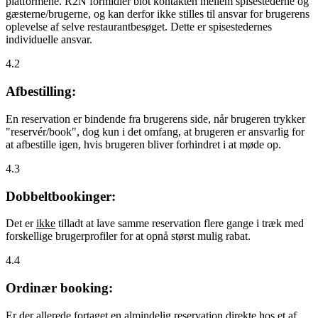
platformene. R2N formidler blot kontakten mellem spisestederne og
gæsterne/brugerne, og kan derfor ikke stilles til ansvar for brugerens
oplevelse af selve restaurantbesøget. Dette er spisestedernes
individuelle ansvar.
4.2
Afbestilling:
En reservation er bindende fra brugerens side, når brugeren trykker
"reservér/book", dog kun i det omfang, at brugeren er ansvarlig for
at afbestille igen, hvis brugeren bliver forhindret i at møde op.
4.3
Dobbeltbookinger:
Det er
ikke
tilladt at lave samme reservation flere gange i træk med
forskellige brugerprofiler for at opnå størst mulig rabat.
4.4
Ordinær booking:
Er der allerede fortaget en almindelig reservation direkte hos et af