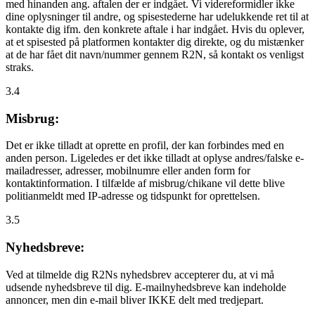
med hinanden ang. aftalen der er indgået. Vi videreformidler ikke
dine oplysninger til andre, og spisestederne har udelukkende ret til at
kontakte dig ifm. den konkrete aftale i har indgået. Hvis du oplever,
at et spisested på platformen kontakter dig direkte, og du mistænker
at de har fået dit navn/nummer gennem R2N, så kontakt os venligst
straks.
3.4
Misbrug:
Det er ikke tilladt at oprette en profil, der kan forbindes med en
anden person. Ligeledes er det ikke tilladt at oplyse andres/falske e-
mailadresser, adresser, mobilnumre eller anden form for
kontaktinformation. I tilfælde af misbrug/chikane vil dette blive
politianmeldt med IP-adresse og tidspunkt for oprettelsen.
3.5
Nyhedsbreve:
Ved at tilmelde dig R2Ns nyhedsbrev accepterer du, at vi må
udsende nyhedsbreve til dig. E-mailnyhedsbreve kan indeholde
annoncer, men din e-mail bliver IKKE delt med tredjepart.