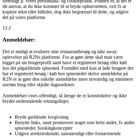
fortroligt jf. vores persondata- og cookiepolitik. Pointen er, at det er
dit ansvar, at du ikke kommer til at bryde ophavsretten, ved fx at
kopiere tekst eller billeder, dog ikke begrænset til dette, og udgive
det på vores platforme.
12.2
Anmeldelser:
Det er muligt at evaluere sine restaurantbesøg og take away
oplevelser på R2Ns platforme. For at gøre dette skal man være
logget på sin brugerprofil samt have et registreret besøg eller køb
hos det pågældende spisested. Formålet med kun at lade brugere der
har et registreret besøg / køb hos spisestedet skrive anmeldelse på
R2N er at gøre den enkelte anmeldelse mere troværdig og minimere
useriøs brug eller skjulte dagsordener.
Anmeldelser vises offentligt, så længe de er konstruktive og ikke
bryder nedenstående retningslinjer.
Bryde gældende lovgivning
Benytte links, samt promovere noget som helst andet, fx andre
spisesteder, bookingkoncepter
Udgive ærekrænkende, uanstændigt eller fornærmende