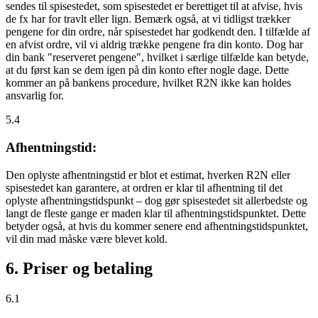
sendes til spisestedet, som spisestedet er berettiget til at afvise, hvis
de fx har for travlt eller lign. Bemærk også, at vi tidligst trækker
pengene for din ordre, når spisestedet har godkendt den. I tilfælde af
en afvist ordre, vil vi aldrig trække pengene fra din konto. Dog har
din bank "reserveret pengene", hvilket i særlige tilfælde kan betyde,
at du først kan se dem igen på din konto efter nogle dage. Dette
kommer an på bankens procedure, hvilket R2N ikke kan holdes
ansvarlig for.
5.4
Afhentningstid:
Den oplyste afhentningstid er blot et estimat, hverken R2N eller
spisestedet kan garantere, at ordren er klar til afhentning til det
oplyste afhentningstidspunkt – dog gør spisestedet sit allerbedste og
langt de fleste gange er maden klar til afhentningstidspunktet. Dette
betyder også, at hvis du kommer senere end afhentningstidspunktet,
vil din mad måske være blevet kold.
6. Priser og betaling
6.1