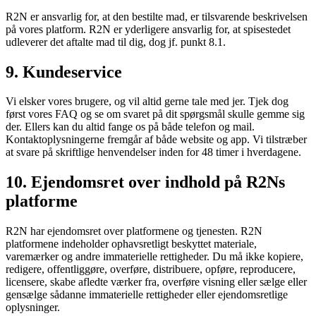
R2N er ansvarlig for, at den bestilte mad, er tilsvarende beskrivelsen
på vores platform. R2N er yderligere ansvarlig for, at spisestedet
udleverer det aftalte mad til dig, dog jf. punkt 8.1.
9. Kundeservice
Vi elsker vores brugere, og vil altid gerne tale med jer. Tjek dog
først vores FAQ og se om svaret på dit spørgsmål skulle gemme sig
der. Ellers kan du altid fange os på både telefon og mail.
Kontaktoplysningerne fremgår af både website og app. Vi tilstræber
at svare på skriftlige henvendelser inden for 48 timer i hverdagene.
10. Ejendomsret over indhold på R2Ns
platforme
R2N har ejendomsret over platformene og tjenesten. R2N
platformene indeholder ophavsretligt beskyttet materiale,
varemærker og andre immaterielle rettigheder. Du må ikke kopiere,
redigere, offentliggøre, overføre, distribuere, opføre, reproducere,
licensere, skabe afledte værker fra, overføre visning eller sælge eller
gensælge sådanne immaterielle rettigheder eller ejendomsretlige
oplysninger.