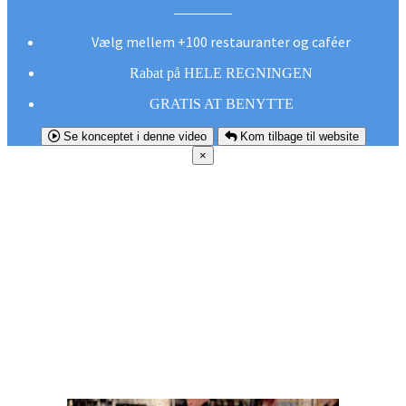
Vælg mellem +100 restauranter og caféer
Rabat på HELE REGNINGEN
GRATIS AT BENYTTE
Se konceptet i denne video
Kom tilbage til website
×
FØR DU
SMUTTER!
Hent vores gratis app og undgå at gå glip af et
godt tilbud næste gang sulten melder sig.