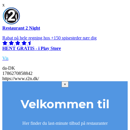
x
Restaurant 2 Night
Rabat på hele regning hos +150 spisesteder nær dig
HENT GRATIS - i Play Store
Vis
da-DK
1786270858842
https://www.r2n.dk/
×
Velkommen til
Her finder du last-minute tilbud på restauranter