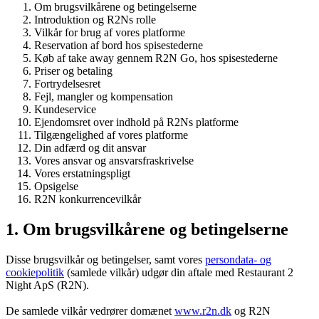
Om brugsvilkårene og betingelserne
Introduktion og R2Ns rolle
Vilkår for brug af vores platforme
Reservation af bord hos spisestederne
Køb af take away gennem R2N Go, hos spisestederne
Priser og betaling
Fortrydelsesret
Fejl, mangler og kompensation
Kundeservice
Ejendomsret over indhold på R2Ns platforme
Tilgængelighed af vores platforme
Din adfærd og dit ansvar
Vores ansvar og ansvarsfraskrivelse
Vores erstatningspligt
Opsigelse
R2N konkurrencevilkår
1. Om brugsvilkårene og betingelserne
Disse brugsvilkår og betingelser, samt vores
persondata- og
cookiepolitik
(samlede vilkår) udgør din aftale med Restaurant 2
Night ApS (R2N).
De samlede vilkår vedrører domænet
www.r2n.dk
og R2N