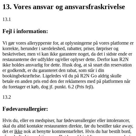
13. Vores ansvar og ansvarsfraskrivelse
13.1
Fejl i information:
Vi gør vores allerypperste for, at oplysningerne på vores platforme er
korrekte, herunder i særdeleshed, rabatter, priser, førpriser og
beskrivelser, men vi kan ikke garantere noget, da det i sidste ende er
restauranterne der udfylder og/eller oplyser dette. Derfor kan R2N
ikke holdes ansvarlig for dette. Husk dog, at så snart din reservation
er godkendt, er du garanteret den rabat, som står i din
bookingbekræftelse. Ligeledes vil du på R2N Go aldrig skulle
betale en anden pris end den der reklameres med på platformen når
du foretager et køb, dog jf. punkt. 6.2 (Pris fejl).
13.2
Fødevareallergier:
Hvis du, eller en medspiser, har fødevareallergier eller intolerancer,
skal du altid kontakte restauranten direkte, før du bestiller take away,
det er
ikke
nok at benytte kommentarfeltet. Hvis du har bestilt bord,