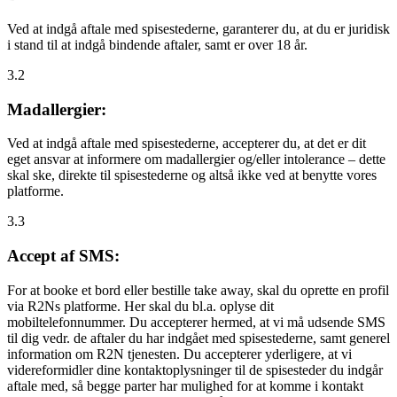
Ved at indgå aftale med spisestederne, garanterer du, at du er juridisk
i stand til at indgå bindende aftaler, samt er over 18 år.
3.2
Madallergier:
Ved at indgå aftale med spisestederne, accepterer du, at det er dit
eget ansvar at informere om madallergier og/eller intolerance – dette
skal ske, direkte til spisestederne og altså ikke ved at benytte vores
platforme.
3.3
Accept af SMS:
For at booke et bord eller bestille take away, skal du oprette en profil
via R2Ns platforme. Her skal du bl.a. oplyse dit
mobiltelefonnummer. Du accepterer hermed, at vi må udsende SMS
til dig vedr. de aftaler du har indgået med spisestederne, samt generel
information om R2N tjenesten. Du accepterer yderligere, at vi
videreformidler dine kontaktoplysninger til de spisesteder du indgår
aftale med, så begge parter har mulighed for at komme i kontakt