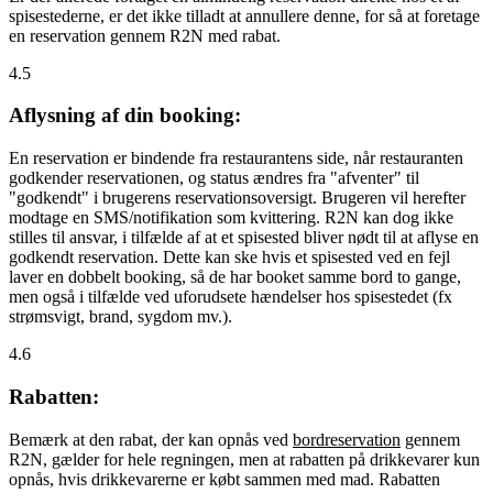
spisestederne, er det ikke tilladt at annullere denne, for så at foretage
en reservation gennem R2N med rabat.
4.5
Aflysning af din booking:
En reservation er bindende fra restaurantens side, når restauranten
godkender reservationen, og status ændres fra "afventer" til
"godkendt" i brugerens reservationsoversigt. Brugeren vil herefter
modtage en SMS/notifikation som kvittering. R2N kan dog ikke
stilles til ansvar, i tilfælde af at et spisested bliver nødt til at aflyse en
godkendt reservation. Dette kan ske hvis et spisested ved en fejl
laver en dobbelt booking, så de har booket samme bord to gange,
men også i tilfælde ved uforudsete hændelser hos spisestedet (fx
strømsvigt, brand, sygdom mv.).
4.6
Rabatten:
Bemærk at den rabat, der kan opnås ved
bordreservation
gennem
R2N, gælder for hele regningen, men at rabatten på drikkevarer kun
opnås, hvis drikkevarerne er købt sammen med mad. Rabatten