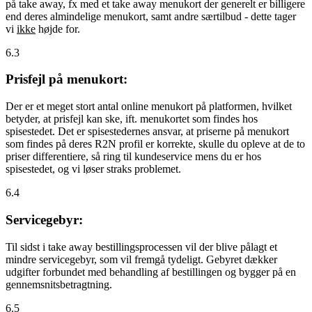
på take away, fx med et take away menukort der generelt er billigere
end deres almindelige menukort, samt andre særtilbud - dette tager
vi
ikke
højde for.
6.3
Prisfejl på menukort:
Der er et meget stort antal online menukort på platformen, hvilket
betyder, at prisfejl kan ske, ift. menukortet som findes hos
spisestedet. Det er spisestedernes ansvar, at priserne på menukort
som findes på deres R2N profil er korrekte, skulle du opleve at de to
priser differentiere, så ring til kundeservice mens du er hos
spisestedet, og vi løser straks problemet.
6.4
Servicegebyr:
Til sidst i take away bestillingsprocessen vil der blive pålagt et
mindre servicegebyr, som vil fremgå tydeligt. Gebyret dækker
udgifter forbundet med behandling af bestillingen og bygger på en
gennemsnitsbetragtning.
6.5