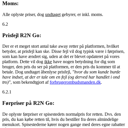
Moms:
Alle oplyste priser, dog
undtaget
gebyrer, er inkl. moms.
6.2
Prisfejl R2N Go:
Der er et meget stort antal take away retter på platformen, hvilket
betyder, at prisfejl kan ske. Disse fejl vil dog typisk være i førprisen,
som kan have ændret sig, uden at det er blevet opdateret på vores
platform. Dette vil dog
ikke
have nogen betydning for dig som
bruger, den pris du ser på platformen, er den pris du kommer til at
betale. Dog undtaget åbenlyse prisfejl,
"hvor du som kunde burde
have indset, at der er tale om en fejl (og derved har handlet i ond
tro)"
, som bekendtgjort af
forbrugerombudsmanden.dk
.
6.2.1
Førpriser på R2N Go:
De oplyste førpriser er spisestedets normalpris for retten. Dvs. den
pris, du kan købe retten til, hvis du bestiller fra deres almindelige
menukort. Spisestederne kører nogen gange med deres egne rabatter