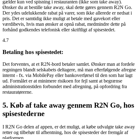
gælder kun ved spisning i restauranten (ikke som take away).
Ønsker du at bestille take away, skal dette gøres gennem R2N Go.
Der ydes udelukkende rabat på varer, som ikke allerede er nedsat i
pris. Det er samtidig ikke muligt at betale med gavekort eller
værdibevis, hvis man ønsker at opnå rabat, medmindre dette på
forhånd godkendes telefonisk eller skriftligt af spisestedet.
4.7
Betaling hos spisestedet:
Det forventes, at et R2N-bord betaler samlet. Ønsker man at fordele
regningen blandt selskabets deltagere, må man efterfølgende afregne
internt - fx. via MobilePay eller bankoverførsel til den som har lagt
ud. Formålet er at minimere risikoen for fejl samt at begrænse
administrationstiden forbundet med afregning, på opfordring fra
restauratørerne.
5. Køb af take away gennem R2N Go, hos
spisestederne
I R2N Go delen af appen, er det muligt, at købe udvalgte take away
retter og tilbehør til afhentning, hos de spisesteder der fremgår af
platformen.