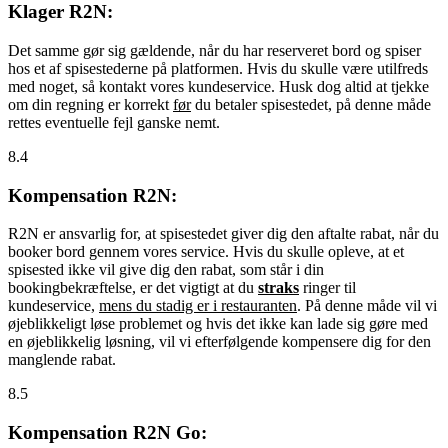
Klager R2N:
Det samme gør sig gældende, når du har reserveret bord og spiser
hos et af spisestederne på platformen. Hvis du skulle være utilfreds
med noget, så kontakt vores kundeservice. Husk dog altid at tjekke
om din regning er korrekt
før
du betaler spisestedet, på denne måde
rettes eventuelle fejl ganske nemt.
8.4
Kompensation R2N:
R2N er ansvarlig for, at spisestedet giver dig den aftalte rabat, når du
booker bord gennem vores service. Hvis du skulle opleve, at et
spisested ikke vil give dig den rabat, som står i din
bookingbekræftelse, er det vigtigt at du
straks
ringer til
kundeservice,
mens du stadig er i restauranten
. På denne måde vil vi
øjeblikkeligt løse problemet og hvis det ikke kan lade sig gøre med
en øjeblikkelig løsning, vil vi efterfølgende kompensere dig for den
manglende rabat.
8.5
Kompensation R2N Go: