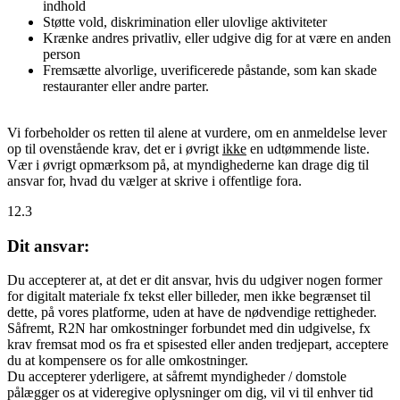
indhold
Støtte vold, diskrimination eller ulovlige aktiviteter
Krænke andres privatliv, eller udgive dig for at være en anden
person
Fremsætte alvorlige, uverificerede påstande, som kan skade
restauranter eller andre parter.
Vi forbeholder os retten til alene at vurdere, om en anmeldelse lever
op til ovenstående krav, det er i øvrigt
ikke
en udtømmende liste.
Vær i øvrigt opmærksom på, at myndighederne kan drage dig til
ansvar for, hvad du vælger at skrive i offentlige fora.
12.3
Dit ansvar:
Du accepterer at, at det er dit ansvar, hvis du udgiver nogen former
for digitalt materiale fx tekst eller billeder, men ikke begrænset til
dette, på vores platforme, uden at have de nødvendige rettigheder.
Såfremt, R2N har omkostninger forbundet med din udgivelse, fx
krav fremsat mod os fra et spisested eller anden tredjepart, acceptere
du at kompensere os for alle omkostninger.
Du accepterer yderligere, at såfremt myndigheder / domstole
pålægger os at videregive oplysninger om dig, vil vi til enhver tid