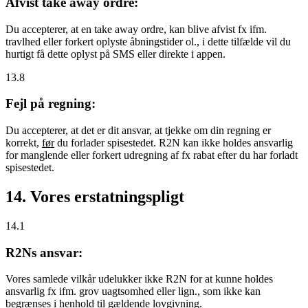
Afvist take away ordre:
Du accepterer, at en take away ordre, kan blive afvist fx ifm.
travlhed eller forkert oplyste åbningstider ol., i dette tilfælde vil du
hurtigt få dette oplyst på SMS eller direkte i appen.
13.8
Fejl på regning:
Du accepterer, at det er dit ansvar, at tjekke om din regning er
korrekt,
før
du forlader spisestedet. R2N kan ikke holdes ansvarlig
for manglende eller forkert udregning af fx rabat efter du har forladt
spisestedet.
14. Vores erstatningspligt
14.1
R2Ns ansvar:
Vores samlede vilkår udelukker ikke R2N for at kunne holdes
ansvarlig fx ifm. grov uagtsomhed eller lign., som ikke kan
begrænses i henhold til gældende lovgivning.