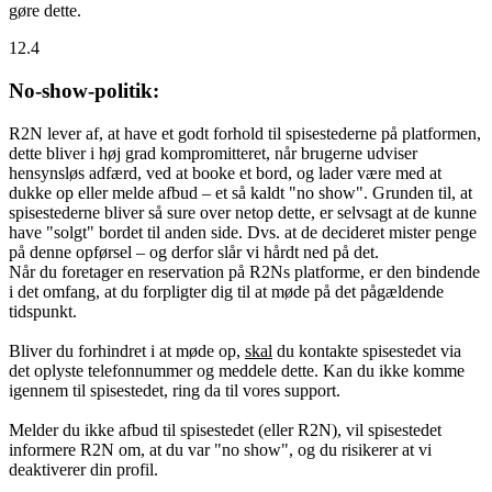
gøre dette.
12.4
No-show-politik:
R2N lever af, at have et godt forhold til spisestederne på platformen,
dette bliver i høj grad kompromitteret, når brugerne udviser
hensynsløs adfærd, ved at booke et bord, og lader være med at
dukke op eller melde afbud – et så kaldt "no show". Grunden til, at
spisestederne bliver så sure over netop dette, er selvsagt at de kunne
have "solgt" bordet til anden side. Dvs. at de decideret mister penge
på denne opførsel – og derfor slår vi hårdt ned på det.
Når du foretager en reservation på R2Ns platforme, er den bindende
i det omfang, at du forpligter dig til at møde på det pågældende
tidspunkt.
Bliver du forhindret i at møde op,
skal
du kontakte spisestedet via
det oplyste telefonnummer og meddele dette. Kan du ikke komme
igennem til spisestedet, ring da til vores support.
Melder du ikke afbud til spisestedet (eller R2N), vil spisestedet
informere R2N om, at du var "no show", og du risikerer at vi
deaktiverer din profil.