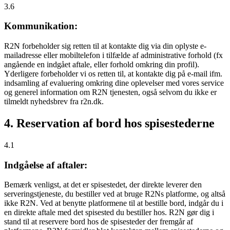
3.6
Kommunikation:
R2N forbeholder sig retten til at kontakte dig via din oplyste e-
mailadresse eller mobiltelefon i tilfælde af administrative forhold (fx
angående en indgået aftale, eller forhold omkring din profil).
Yderligere forbeholder vi os retten til, at kontakte dig på e-mail ifm.
indsamling af evaluering omkring dine oplevelser med vores service
og generel information om R2N tjenesten, også selvom du ikke er
tilmeldt nyhedsbrev fra r2n.dk.
4. Reservation af bord hos spisestederne
4.1
Indgåelse af aftaler:
Bemærk venligst, at det er spisestedet, der direkte leverer den
serveringstjeneste, du bestiller ved at bruge R2Ns platforme, og altså
ikke R2N. Ved at benytte platformene til at bestille bord, indgår du i
en direkte aftale med det spisested du bestiller hos. R2N gør dig i
stand til at reservere bord hos de spisesteder der fremgår af