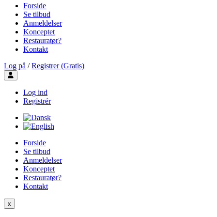
Forside
Se tilbud
Anmeldelser
Konceptet
Restauratør?
Kontakt
Log på
/
Registrer (Gratis)
Toggle user menu
Log ind
Registrér
Forside
Se tilbud
Anmeldelser
Konceptet
Restauratør?
Kontakt
x