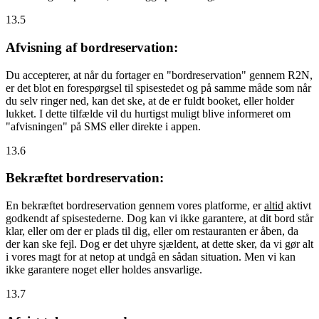
13.5
Afvisning af bordreservation:
Du accepterer, at når du fortager en "bordreservation" gennem R2N,
er det blot en forespørgsel til spisestedet og på samme måde som når
du selv ringer ned, kan det ske, at de er fuldt booket, eller holder
lukket. I dette tilfælde vil du hurtigst muligt blive informeret om
"afvisningen" på SMS eller direkte i appen.
13.6
Bekræftet bordreservation:
En bekræftet bordreservation gennem vores platforme, er
altid
aktivt
godkendt af spisestederne. Dog kan vi ikke garantere, at dit bord står
klar, eller om der er plads til dig, eller om restauranten er åben, da
der kan ske fejl. Dog er det uhyre sjældent, at dette sker, da vi gør alt
i vores magt for at netop at undgå en sådan situation. Men vi kan
ikke garantere noget eller holdes ansvarlige.
13.7