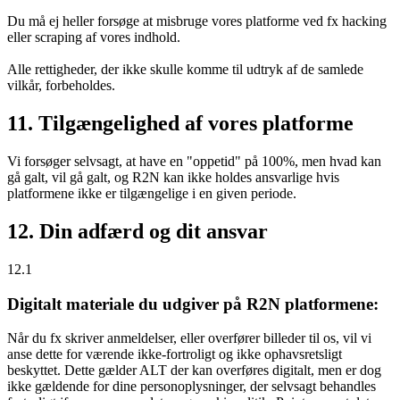
Du må ej heller forsøge at misbruge vores platforme ved fx hacking
eller scraping af vores indhold.
Alle rettigheder, der ikke skulle komme til udtryk af de samlede
vilkår, forbeholdes.
11. Tilgængelighed af vores platforme
Vi forsøger selvsagt, at have en "oppetid" på 100%, men hvad kan
gå galt, vil gå galt, og R2N kan ikke holdes ansvarlige hvis
platformene ikke er tilgængelige i en given periode.
12. Din adfærd og dit ansvar
12.1
Digitalt materiale du udgiver på R2N platformene:
Når du fx skriver anmeldelser, eller overfører billeder til os, vil vi
anse dette for værende ikke-fortroligt og ikke ophavsretsligt
beskyttet. Dette gælder ALT der kan overføres digitalt, men er dog
ikke gældende for dine personoplysninger, der selvsagt behandles