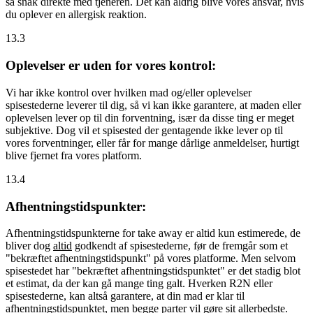
så snak direkte med tjeneren. Det kan aldrig blive vores ansvar, hvis
du oplever en allergisk reaktion.
13.3
Oplevelser er uden for vores kontrol:
Vi har ikke kontrol over hvilken mad og/eller oplevelser
spisestederne leverer til dig, så vi kan ikke garantere, at maden eller
oplevelsen lever op til din forventning, især da disse ting er meget
subjektive. Dog vil et spisested der gentagende ikke lever op til
vores forventninger, eller får for mange dårlige anmeldelser, hurtigt
blive fjernet fra vores platform.
13.4
Afhentningstidspunkter:
Afhentningstidspunkterne for take away er altid kun estimerede, de
bliver dog
altid
godkendt af spisestederne, før de fremgår som et
"bekræftet afhentningstidspunkt" på vores platforme. Men selvom
spisestedet har "bekræftet afhentningstidspunktet" er det stadig blot
et estimat, da der kan gå mange ting galt. Hverken R2N eller
spisestederne, kan altså garantere, at din mad er klar til
afhentningstidspunktet, men begge parter vil gøre sit allerbedste.