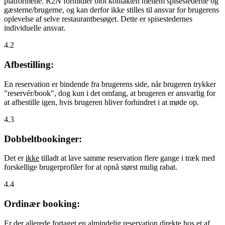
platformene. R2N formidler blot kontakten mellem spisestederne og
gæsterne/brugerne, og kan derfor ikke stilles til ansvar for brugerens
oplevelse af selve restaurantbesøget. Dette er spisestedernes
individuelle ansvar.
4.2
Afbestilling:
En reservation er bindende fra brugerens side, når brugeren trykker
"reservér/book", dog kun i det omfang, at brugeren er ansvarlig for
at afbestille igen, hvis brugeren bliver forhindret i at møde op.
4.3
Dobbeltbookinger:
Det er
ikke
tilladt at lave samme reservation flere gange i træk med
forskellige brugerprofiler for at opnå størst mulig rabat.
4.4
Ordinær booking:
Er der allerede fortaget en almindelig reservation direkte hos et af