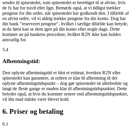
sendes til spisestedet, som spisestedet er berettiget til at afvise, hvis
de fx har for travlt eller lign. Bemærk også, at vi tidligst trækker
pengene for din ordre, når spisestedet har godkendt den. I tilfælde af
en afvist ordre, vil vi aldrig trække pengene fra din konto. Dog har
din bank "reserveret pengene", hvilket i særlige tilfælde kan betyde,
at du først kan se dem igen på din konto efter nogle dage. Dette
kommer an på bankens procedure, hvilket R2N ikke kan holdes
ansvarlig for.
5.4
Afhentningstid:
Den oplyste afhentningstid er blot et estimat, hverken R2N eller
spisestedet kan garantere, at ordren er klar til afhentning til det
oplyste afhentningstidspunkt – dog gør spisestedet sit allerbedste og
langt de fleste gange er maden klar til afhentningstidspunktet. Dette
betyder også, at hvis du kommer senere end afhentningstidspunktet,
vil din mad måske være blevet kold.
6. Priser og betaling
6.1