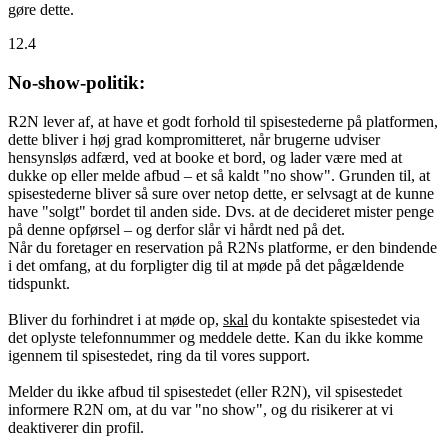
gøre dette.
12.4
No-show-politik:
R2N lever af, at have et godt forhold til spisestederne på platformen,
dette bliver i høj grad kompromitteret, når brugerne udviser
hensynsløs adfærd, ved at booke et bord, og lader være med at
dukke op eller melde afbud – et så kaldt "no show". Grunden til, at
spisestederne bliver så sure over netop dette, er selvsagt at de kunne
have "solgt" bordet til anden side. Dvs. at de decideret mister penge
på denne opførsel – og derfor slår vi hårdt ned på det.
Når du foretager en reservation på R2Ns platforme, er den bindende
i det omfang, at du forpligter dig til at møde på det pågældende
tidspunkt.
Bliver du forhindret i at møde op,
skal
du kontakte spisestedet via
det oplyste telefonnummer og meddele dette. Kan du ikke komme
igennem til spisestedet, ring da til vores support.
Melder du ikke afbud til spisestedet (eller R2N), vil spisestedet
informere R2N om, at du var "no show", og du risikerer at vi
deaktiverer din profil.