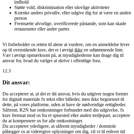
indhold
Støtte vold, diskrimination eller ulovlige aktiviteter
Krænke andres privatliv, eller udgive dig for at være en anden
person
Fremsætte alvorlige, uverificerede påstande, som kan skade
restauranter eller andre parter.
Vi forbeholder os retten til alene at vurdere, om en anmeldelse lever
op til ovenstående krav, det er i øvrigt
ikke
en udtømmende liste.
Vær i øvrigt opmærksom på, at myndighederne kan drage dig til
ansvar for, hvad du vælger at skrive i offentlige fora.
12.3
Dit ansvar:
Du accepterer at, at det er dit ansvar, hvis du udgiver nogen former
for digitalt materiale fx tekst eller billeder, men ikke begrænset til
dette, på vores platforme, uden at have de nødvendige rettigheder.
Såfremt, R2N har omkostninger forbundet med din udgivelse, fx
krav fremsat mod os fra et spisested eller anden tredjepart, acceptere
du at kompensere os for alle omkostninger.
Du accepterer yderligere, at såfremt myndigheder / domstole
pålægger os at videregive oplysninger om dig, vil vi til enhver tid