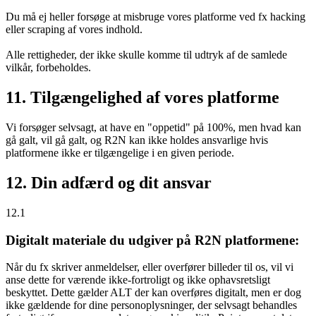
Du må ej heller forsøge at misbruge vores platforme ved fx hacking
eller scraping af vores indhold.
Alle rettigheder, der ikke skulle komme til udtryk af de samlede
vilkår, forbeholdes.
11. Tilgængelighed af vores platforme
Vi forsøger selvsagt, at have en "oppetid" på 100%, men hvad kan
gå galt, vil gå galt, og R2N kan ikke holdes ansvarlige hvis
platformene ikke er tilgængelige i en given periode.
12. Din adfærd og dit ansvar
12.1
Digitalt materiale du udgiver på R2N platformene:
Når du fx skriver anmeldelser, eller overfører billeder til os, vil vi
anse dette for værende ikke-fortroligt og ikke ophavsretsligt
beskyttet. Dette gælder ALT der kan overføres digitalt, men er dog
ikke gældende for dine personoplysninger, der selvsagt behandles