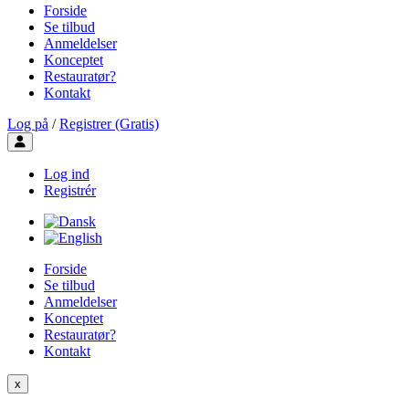
Forside
Se tilbud
Anmeldelser
Konceptet
Restauratør?
Kontakt
Log på
/
Registrer (Gratis)
Toggle user menu
Log ind
Registrér
Forside
Se tilbud
Anmeldelser
Konceptet
Restauratør?
Kontakt
x