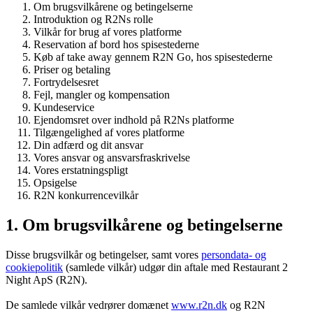
Om brugsvilkårene og betingelserne
Introduktion og R2Ns rolle
Vilkår for brug af vores platforme
Reservation af bord hos spisestederne
Køb af take away gennem R2N Go, hos spisestederne
Priser og betaling
Fortrydelsesret
Fejl, mangler og kompensation
Kundeservice
Ejendomsret over indhold på R2Ns platforme
Tilgængelighed af vores platforme
Din adfærd og dit ansvar
Vores ansvar og ansvarsfraskrivelse
Vores erstatningspligt
Opsigelse
R2N konkurrencevilkår
1. Om brugsvilkårene og betingelserne
Disse brugsvilkår og betingelser, samt vores
persondata- og
cookiepolitik
(samlede vilkår) udgør din aftale med Restaurant 2
Night ApS (R2N).
De samlede vilkår vedrører domænet
www.r2n.dk
og R2N