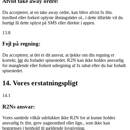
Afvist take away ordre:
Du accepterer, at en take away ordre, kan blive afvist fx ifm.
travlhed eller forkert oplyste åbningstider ol., i dette tilfælde vil du
hurtigt få dette oplyst på SMS eller direkte i appen.
13.8
Fejl på regning:
Du accepterer, at det er dit ansvar, at tjekke om din regning er
korrekt,
før
du forlader spisestedet. R2N kan ikke holdes ansvarlig
for manglende eller forkert udregning af fx rabat efter du har forladt
spisestedet.
14. Vores erstatningspligt
14.1
R2Ns ansvar:
Vores samlede vilkår udelukker ikke R2N for at kunne holdes
ansvarlig fx ifm. grov uagtsomhed eller lign., som ikke kan
begrænses i henhold til gældende lovgivning.