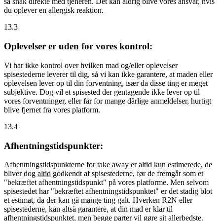
så snak direkte med tjeneren. Det kan aldrig blive vores ansvar, hvis
du oplever en allergisk reaktion.
13.3
Oplevelser er uden for vores kontrol:
Vi har ikke kontrol over hvilken mad og/eller oplevelser
spisestederne leverer til dig, så vi kan ikke garantere, at maden eller
oplevelsen lever op til din forventning, især da disse ting er meget
subjektive. Dog vil et spisested der gentagende ikke lever op til
vores forventninger, eller får for mange dårlige anmeldelser, hurtigt
blive fjernet fra vores platform.
13.4
Afhentningstidspunkter:
Afhentningstidspunkterne for take away er altid kun estimerede, de
bliver dog
altid
godkendt af spisestederne, før de fremgår som et
"bekræftet afhentningstidspunkt" på vores platforme. Men selvom
spisestedet har "bekræftet afhentningstidspunktet" er det stadig blot
et estimat, da der kan gå mange ting galt. Hverken R2N eller
spisestederne, kan altså garantere, at din mad er klar til
afhentningstidspunktet, men begge parter vil gøre sit allerbedste.