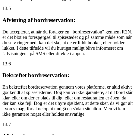
13.5
Afvisning af bordreservation:
Du accepterer, at når du fortager en "bordreservation" gennem R2N,
er det blot en forespørgsel til spisestedet og på samme måde som når
du selv ringer ned, kan det ske, at de er fuldt booket, eller holder
lukket. I dette tilfælde vil du hurtigst muligt blive informeret om
"afvisningen" på SMS eller direkte i appen.
13.6
Bekræftet bordreservation:
En bekræftet bordreservation gennem vores platforme, er
altid
aktivt
godkendt af spisestederne. Dog kan vi ikke garantere, at dit bord står
klar, eller om der er plads til dig, eller om restauranten er åben, da
der kan ske fejl. Dog er det uhyre sjældent, at dette sker, da vi gør alt
i vores magt for at netop at undgå en sådan situation. Men vi kan
ikke garantere noget eller holdes ansvarlige.
13.7