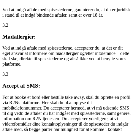
Ved at indgå aftale med spisestederne, garanterer du, at du er juridisk
i stand til at indgå bindende aftaler, samt er over 18 år.
3.2
Madallergier:
Ved at indgå aftale med spisestederne, accepterer du, at det er dit
eget ansvar at informere om madallergier og/eller intolerance – dette
skal ske, direkte til spisestederne og altså ikke ved at benytte vores
platforme.
3.3
Accept af SMS:
For at booke et bord eller bestille take away, skal du oprette en profil
via R2Ns platforme. Her skal du bl.a. oplyse dit
mobiltelefonnummer. Du accepterer hermed, at vi må udsende SMS
til dig vedr. de aftaler du har indgået med spisestederne, samt generel
information om R2N tjenesten. Du accepterer yderligere, at vi
videreformidler dine kontaktoplysninger til de spisesteder du indgår
aftale med, så begge parter har mulighed for at komme i kontakt