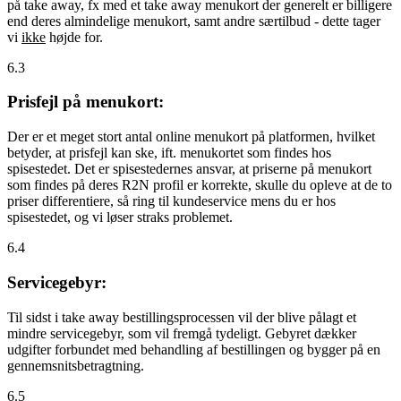
på take away, fx med et take away menukort der generelt er billigere
end deres almindelige menukort, samt andre særtilbud - dette tager
vi
ikke
højde for.
6.3
Prisfejl på menukort:
Der er et meget stort antal online menukort på platformen, hvilket
betyder, at prisfejl kan ske, ift. menukortet som findes hos
spisestedet. Det er spisestedernes ansvar, at priserne på menukort
som findes på deres R2N profil er korrekte, skulle du opleve at de to
priser differentiere, så ring til kundeservice mens du er hos
spisestedet, og vi løser straks problemet.
6.4
Servicegebyr:
Til sidst i take away bestillingsprocessen vil der blive pålagt et
mindre servicegebyr, som vil fremgå tydeligt. Gebyret dækker
udgifter forbundet med behandling af bestillingen og bygger på en
gennemsnitsbetragtning.
6.5