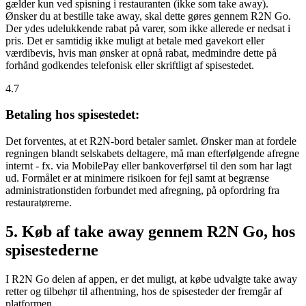
gælder kun ved spisning i restauranten (ikke som take away).
Ønsker du at bestille take away, skal dette gøres gennem R2N Go.
Der ydes udelukkende rabat på varer, som ikke allerede er nedsat i
pris. Det er samtidig ikke muligt at betale med gavekort eller
værdibevis, hvis man ønsker at opnå rabat, medmindre dette på
forhånd godkendes telefonisk eller skriftligt af spisestedet.
4.7
Betaling hos spisestedet:
Det forventes, at et R2N-bord betaler samlet. Ønsker man at fordele
regningen blandt selskabets deltagere, må man efterfølgende afregne
internt - fx. via MobilePay eller bankoverførsel til den som har lagt
ud. Formålet er at minimere risikoen for fejl samt at begrænse
administrationstiden forbundet med afregning, på opfordring fra
restauratørerne.
5. Køb af take away gennem R2N Go, hos
spisestederne
I R2N Go delen af appen, er det muligt, at købe udvalgte take away
retter og tilbehør til afhentning, hos de spisesteder der fremgår af
platformen.