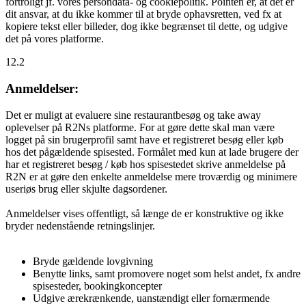
fortroligt jf. vores persondata- og cookiepolitik. Pointen er, at det er
dit ansvar, at du ikke kommer til at bryde ophavsretten, ved fx at
kopiere tekst eller billeder, dog ikke begrænset til dette, og udgive
det på vores platforme.
12.2
Anmeldelser:
Det er muligt at evaluere sine restaurantbesøg og take away
oplevelser på R2Ns platforme. For at gøre dette skal man være
logget på sin brugerprofil samt have et registreret besøg eller køb
hos det pågældende spisested. Formålet med kun at lade brugere der
har et registreret besøg / køb hos spisestedet skrive anmeldelse på
R2N er at gøre den enkelte anmeldelse mere troværdig og minimere
useriøs brug eller skjulte dagsordener.
Anmeldelser vises offentligt, så længe de er konstruktive og ikke
bryder nedenstående retningslinjer.
Bryde gældende lovgivning
Benytte links, samt promovere noget som helst andet, fx andre
spisesteder, bookingkoncepter
Udgive ærekrænkende, uanstændigt eller fornærmende