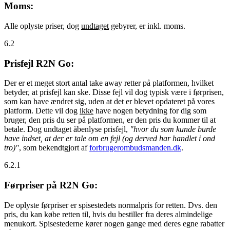
Moms:
Alle oplyste priser, dog
undtaget
gebyrer, er inkl. moms.
6.2
Prisfejl R2N Go:
Der er et meget stort antal take away retter på platformen, hvilket
betyder, at prisfejl kan ske. Disse fejl vil dog typisk være i førprisen,
som kan have ændret sig, uden at det er blevet opdateret på vores
platform. Dette vil dog
ikke
have nogen betydning for dig som
bruger, den pris du ser på platformen, er den pris du kommer til at
betale. Dog undtaget åbenlyse prisfejl,
"hvor du som kunde burde
have indset, at der er tale om en fejl (og derved har handlet i ond
tro)"
, som bekendtgjort af
forbrugerombudsmanden.dk
.
6.2.1
Førpriser på R2N Go:
De oplyste førpriser er spisestedets normalpris for retten. Dvs. den
pris, du kan købe retten til, hvis du bestiller fra deres almindelige
menukort. Spisestederne kører nogen gange med deres egne rabatter