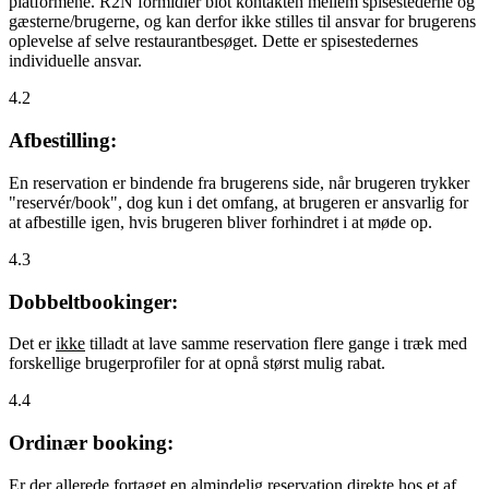
platformene. R2N formidler blot kontakten mellem spisestederne og
gæsterne/brugerne, og kan derfor ikke stilles til ansvar for brugerens
oplevelse af selve restaurantbesøget. Dette er spisestedernes
individuelle ansvar.
4.2
Afbestilling:
En reservation er bindende fra brugerens side, når brugeren trykker
"reservér/book", dog kun i det omfang, at brugeren er ansvarlig for
at afbestille igen, hvis brugeren bliver forhindret i at møde op.
4.3
Dobbeltbookinger:
Det er
ikke
tilladt at lave samme reservation flere gange i træk med
forskellige brugerprofiler for at opnå størst mulig rabat.
4.4
Ordinær booking:
Er der allerede fortaget en almindelig reservation direkte hos et af