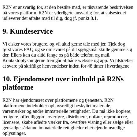
R2N er ansvarlig for, at den bestilte mad, er tilsvarende beskrivelsen
på vores platform. R2N er yderligere ansvarlig for, at spisestedet
udleverer det aftalte mad til dig, dog jf. punkt 8.1.
9. Kundeservice
Vi elsker vores brugere, og vil altid gerne tale med jer. Tjek dog
først vores FAQ og se om svaret på dit spørgsmål skulle gemme sig
der. Ellers kan du altid fange os på både telefon og mail.
Kontaktoplysningerne fremgår af både website og app. Vi tilstræber
at svare på skriftlige henvendelser inden for 48 timer i hverdagene.
10. Ejendomsret over indhold på R2Ns
platforme
R2N har ejendomsret over platformene og tjenesten. R2N
platformene indeholder ophavsretligt beskyttet materiale,
varemærker og andre immaterielle rettigheder. Du må ikke kopiere,
redigere, offentliggøre, overføre, distribuere, opføre, reproducere,
licensere, skabe afledte værker fra, overføre visning eller sælge eller
gensælge sådanne immaterielle rettigheder eller ejendomsretlige
oplysninger.