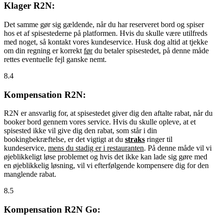
Klager R2N:
Det samme gør sig gældende, når du har reserveret bord og spiser
hos et af spisestederne på platformen. Hvis du skulle være utilfreds
med noget, så kontakt vores kundeservice. Husk dog altid at tjekke
om din regning er korrekt
før
du betaler spisestedet, på denne måde
rettes eventuelle fejl ganske nemt.
8.4
Kompensation R2N:
R2N er ansvarlig for, at spisestedet giver dig den aftalte rabat, når du
booker bord gennem vores service. Hvis du skulle opleve, at et
spisested ikke vil give dig den rabat, som står i din
bookingbekræftelse, er det vigtigt at du
straks
ringer til
kundeservice,
mens du stadig er i restauranten
. På denne måde vil vi
øjeblikkeligt løse problemet og hvis det ikke kan lade sig gøre med
en øjeblikkelig løsning, vil vi efterfølgende kompensere dig for den
manglende rabat.
8.5
Kompensation R2N Go: