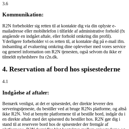
3.6
Kommunikation:
R2N forbeholder sig retten til at kontakte dig via din oplyste e-
mailadresse eller mobiltelefon i tilfælde af administrative forhold (fx
angående en indgået aftale, eller forhold omkring din profil).
Yderligere forbeholder vi os retten til, at kontakte dig på e-mail ifm.
indsamling af evaluering omkring dine oplevelser med vores service
og generel information om R2N tjenesten, også selvom du ikke er
tilmeldt nyhedsbrev fra r2n.dk.
4. Reservation af bord hos spisestederne
4.1
Indgåelse af aftaler:
Bemærk venligst, at det er spisestedet, der direkte leverer den
serveringstjeneste, du bestiller ved at bruge R2Ns platforme, og altså
ikke R2N. Ved at benytte platformene til at bestille bord, indgår du i
en direkte aftale med det spisested du bestiller hos. R2N gør dig i
stand til at reservere bord hos de spisesteder der fremgår af