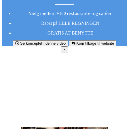
Vælg mellem +100 restauranter og caféer
Rabat på HELE REGNINGEN
GRATIS AT BENYTTE
Se konceptet i denne video
Kom tilbage til website
×
FØR DU
SMUTTER!
Hent vores gratis app og undgå at gå glip af et
godt tilbud næste gang sulten melder sig.