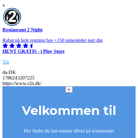
x
Restaurant 2 Night
Rabat på hele regning hos +150 spisesteder nær dig
HENT GRATIS - i Play Store
Vis
da-DK
1786243207225
https://www.r2n.dk/
×
Velkommen til
Her finder du last-minute tilbud på restauranter