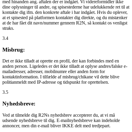
med hinanden ang. aftalen der er indgået. Vi videreformidler ikke
dine oplysninger til andre, og spisestederne har udelukkende ret til at
kontakte dig ifm. den konkrete aftale i har indgået. Hvis du oplever,
at et spisested på platformen kontakter dig direkte, og du mistænker
at de har fået dit navn/nummer gennem R2N, så kontakt os venligst
straks.
3.4
Misbrug:
Det er ikke tilladt at oprette en profil, der kan forbindes med en
anden person. Ligeledes er det ikke tilladt at oplyse andres/falske e-
mailadresser, adresser, mobilnumre eller anden form for
kontaktinformation. I tilfælde af misbrug/chikane vil dette blive
politianmeldt med IP-adresse og tidspunkt for oprettelsen.
3.5
Nyhedsbreve:
Ved at tilmelde dig R2Ns nyhedsbrev accepterer du, at vi må
udsende nyhedsbreve til dig. E-mailnyhedsbreve kan indeholde
annoncer, men din e-mail bliver IKKE delt med tredjepart.