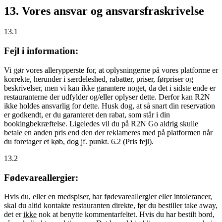
13. Vores ansvar og ansvarsfraskrivelse
13.1
Fejl i information:
Vi gør vores allerypperste for, at oplysningerne på vores platforme er
korrekte, herunder i særdeleshed, rabatter, priser, førpriser og
beskrivelser, men vi kan ikke garantere noget, da det i sidste ende er
restauranterne der udfylder og/eller oplyser dette. Derfor kan R2N
ikke holdes ansvarlig for dette. Husk dog, at så snart din reservation
er godkendt, er du garanteret den rabat, som står i din
bookingbekræftelse. Ligeledes vil du på R2N Go aldrig skulle
betale en anden pris end den der reklameres med på platformen når
du foretager et køb, dog jf. punkt. 6.2 (Pris fejl).
13.2
Fødevareallergier:
Hvis du, eller en medspiser, har fødevareallergier eller intolerancer,
skal du altid kontakte restauranten direkte, før du bestiller take away,
det er
ikke
nok at benytte kommentarfeltet. Hvis du har bestilt bord,