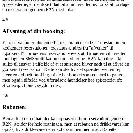
spisestederne, er det ikke tilladt at annullere denne, for så at foretage
en reservation gennem R2N med rabat.
4.5
Aflysning af din booking:
En reservation er bindende fra restaurantens side, når restauranten
godkender reservationen, og status ændres fra "afventer" til
"godkendt" i brugerens reservationsoversigt. Brugeren vil herefter
modtage en SMS/notifikation som kvittering. R2N kan dog ikke
stilles til ansvar, i tilfælde af at et spisested bliver nødt til at aflyse en
godkendt reservation. Dette kan ske hvis et spisested ved en fejl
laver en dobbelt booking, så de har booket samme bord to gange,
men også i tilfælde ved uforudsete hændelser hos spisestedet (fx
strømsvigt, brand, sygdom mv.).
4.6
Rabatten:
Bemærk at den rabat, der kan opnås ved
bordreservation
gennem
R2N, gælder for hele regningen, men at rabatten på drikkevarer kun
opnås, hvis drikkevarerne er købt sammen med mad. Rabatten