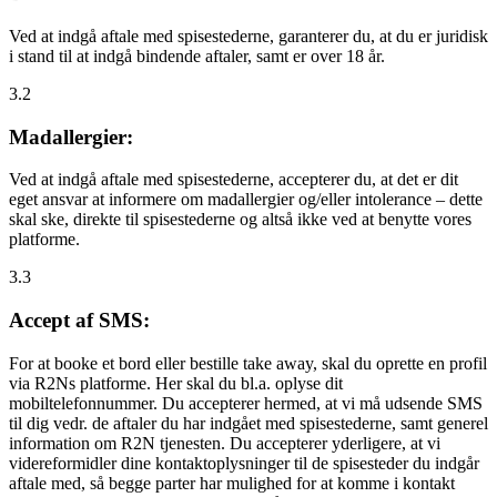
Ved at indgå aftale med spisestederne, garanterer du, at du er juridisk
i stand til at indgå bindende aftaler, samt er over 18 år.
3.2
Madallergier:
Ved at indgå aftale med spisestederne, accepterer du, at det er dit
eget ansvar at informere om madallergier og/eller intolerance – dette
skal ske, direkte til spisestederne og altså ikke ved at benytte vores
platforme.
3.3
Accept af SMS:
For at booke et bord eller bestille take away, skal du oprette en profil
via R2Ns platforme. Her skal du bl.a. oplyse dit
mobiltelefonnummer. Du accepterer hermed, at vi må udsende SMS
til dig vedr. de aftaler du har indgået med spisestederne, samt generel
information om R2N tjenesten. Du accepterer yderligere, at vi
videreformidler dine kontaktoplysninger til de spisesteder du indgår
aftale med, så begge parter har mulighed for at komme i kontakt