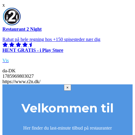
x
Restaurant 2 Night
Rabat på hele regning hos +150 spisesteder nær dig
HENT GRATIS - i Play Store
Vis
da-DK
1785969803027
https://www.r2n.dk/
×
Velkommen til
Her finder du last-minute tilbud på restauranter