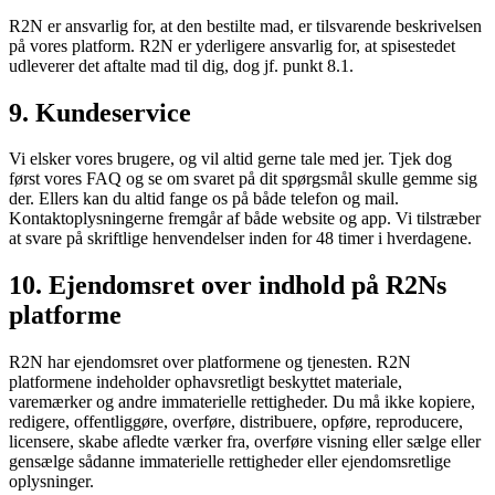
R2N er ansvarlig for, at den bestilte mad, er tilsvarende beskrivelsen
på vores platform. R2N er yderligere ansvarlig for, at spisestedet
udleverer det aftalte mad til dig, dog jf. punkt 8.1.
9. Kundeservice
Vi elsker vores brugere, og vil altid gerne tale med jer. Tjek dog
først vores FAQ og se om svaret på dit spørgsmål skulle gemme sig
der. Ellers kan du altid fange os på både telefon og mail.
Kontaktoplysningerne fremgår af både website og app. Vi tilstræber
at svare på skriftlige henvendelser inden for 48 timer i hverdagene.
10. Ejendomsret over indhold på R2Ns
platforme
R2N har ejendomsret over platformene og tjenesten. R2N
platformene indeholder ophavsretligt beskyttet materiale,
varemærker og andre immaterielle rettigheder. Du må ikke kopiere,
redigere, offentliggøre, overføre, distribuere, opføre, reproducere,
licensere, skabe afledte værker fra, overføre visning eller sælge eller
gensælge sådanne immaterielle rettigheder eller ejendomsretlige
oplysninger.