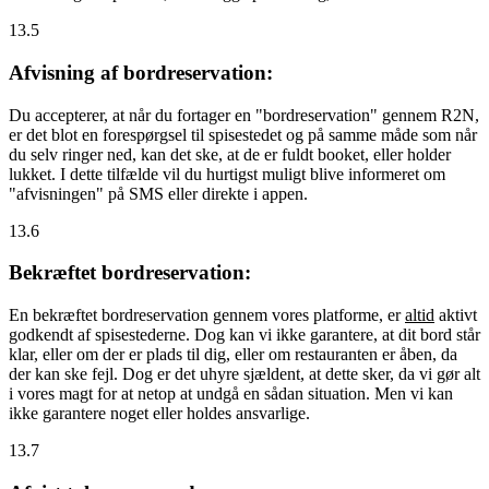
13.5
Afvisning af bordreservation:
Du accepterer, at når du fortager en "bordreservation" gennem R2N,
er det blot en forespørgsel til spisestedet og på samme måde som når
du selv ringer ned, kan det ske, at de er fuldt booket, eller holder
lukket. I dette tilfælde vil du hurtigst muligt blive informeret om
"afvisningen" på SMS eller direkte i appen.
13.6
Bekræftet bordreservation:
En bekræftet bordreservation gennem vores platforme, er
altid
aktivt
godkendt af spisestederne. Dog kan vi ikke garantere, at dit bord står
klar, eller om der er plads til dig, eller om restauranten er åben, da
der kan ske fejl. Dog er det uhyre sjældent, at dette sker, da vi gør alt
i vores magt for at netop at undgå en sådan situation. Men vi kan
ikke garantere noget eller holdes ansvarlige.
13.7