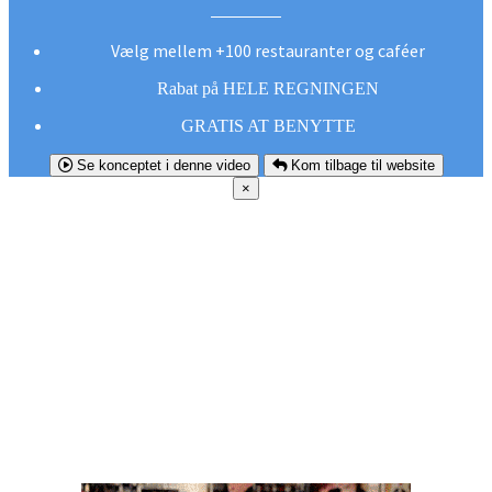
Vælg mellem +100 restauranter og caféer
Rabat på HELE REGNINGEN
GRATIS AT BENYTTE
Se konceptet i denne video
Kom tilbage til website
×
FØR DU
SMUTTER!
Hent vores gratis app og undgå at gå glip af et
godt tilbud næste gang sulten melder sig.