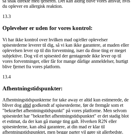
så snak direkte med tjeneren. Det kan aldrig blive vores ansvar, hvis
du oplever en allergisk reaktion.
13.3
Oplevelser er uden for vores kontrol:
Vi har ikke kontrol over hvilken mad og/eller oplevelser
spisestederne leverer til dig, så vi kan ikke garantere, at maden eller
oplevelsen lever op til din forventning, især da disse ting er meget
subjektive. Dog vil et spisested der gentagende ikke lever op til
vores forventninger, eller får for mange dårlige anmeldelser, hurtigt
blive fjernet fra vores platform.
13.4
Afhentningstidspunkter:
Afhentningstidspunkterne for take away er altid kun estimerede, de
bliver dog
altid
godkendt af spisestederne, før de fremgår som et
"bekræftet afhentningstidspunkt" på vores platforme. Men selvom
spisestedet har "bekræftet afhentningstidspunktet" er det stadig blot
et estimat, da der kan gå mange ting galt. Hverken R2N eller
spisestederne, kan altså garantere, at din mad er klar til
afhentningstidspunktet, men begge parter vil gøre sit allerbedste.