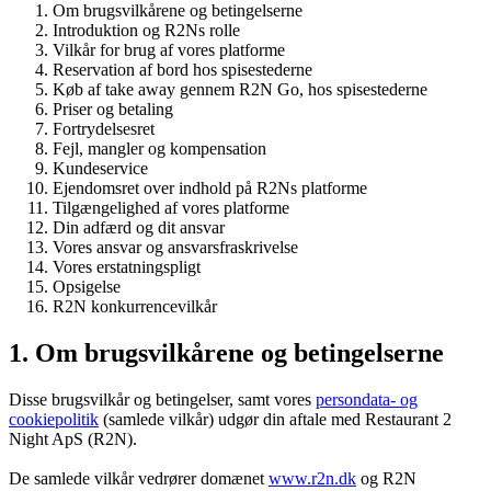
Om brugsvilkårene og betingelserne
Introduktion og R2Ns rolle
Vilkår for brug af vores platforme
Reservation af bord hos spisestederne
Køb af take away gennem R2N Go, hos spisestederne
Priser og betaling
Fortrydelsesret
Fejl, mangler og kompensation
Kundeservice
Ejendomsret over indhold på R2Ns platforme
Tilgængelighed af vores platforme
Din adfærd og dit ansvar
Vores ansvar og ansvarsfraskrivelse
Vores erstatningspligt
Opsigelse
R2N konkurrencevilkår
1. Om brugsvilkårene og betingelserne
Disse brugsvilkår og betingelser, samt vores
persondata- og
cookiepolitik
(samlede vilkår) udgør din aftale med Restaurant 2
Night ApS (R2N).
De samlede vilkår vedrører domænet
www.r2n.dk
og R2N