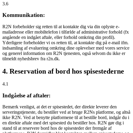
3.6
Kommunikation:
R2N forbeholder sig retten til at kontakte dig via din oplyste e-
mailadresse eller mobiltelefon i tilfælde af administrative forhold (fx
angående en indgået aftale, eller forhold omkring din profil).
Yderligere forbeholder vi os retten til, at kontakte dig på e-mail ifm.
indsamling af evaluering omkring dine oplevelser med vores service
og generel information om R2N tjenesten, også selvom du ikke er
tilmeldt nyhedsbrev fra r2n.dk.
4. Reservation af bord hos spisestederne
4.1
Indgåelse af aftaler:
Bemærk venligst, at det er spisestedet, der direkte leverer den
serveringstjeneste, du bestiller ved at bruge R2Ns platforme, og altså
ikke R2N. Ved at benytte platformene til at bestille bord, indgår du i
en direkte aftale med det spisested du bestiller hos. R2N gør dig i
stand til at reservere bord hos de spisesteder der fremgår af