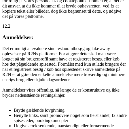
fortroligt jf. vores persondata- og cookiepolitik. Pointen er, at det er
dit ansvar, at du ikke kommer til at bryde ophavsretten, ved fx at
kopiere tekst eller billeder, dog ikke begrænset til dette, og udgive
det på vores platforme.
12.2
Anmeldelser:
Det er muligt at evaluere sine restaurantbesøg og take away
oplevelser på R2Ns platforme. For at gøre dette skal man være
logget på sin brugerprofil samt have et registreret besøg eller køb
hos det pågældende spisested. Formålet med kun at lade brugere der
har et registreret besøg / køb hos spisestedet skrive anmeldelse på
R2N er at gøre den enkelte anmeldelse mere troværdig og minimere
useriøs brug eller skjulte dagsordener.
Anmeldelser vises offentligt, så længe de er konstruktive og ikke
bryder nedenstående retningslinjer.
Bryde gældende lovgivning
Benytte links, samt promovere noget som helst andet, fx andre
spisesteder, bookingkoncepter
Udgive ærekrænkende, uanstændigt eller fornærmende