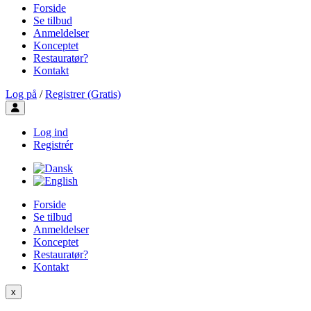
Forside
Se tilbud
Anmeldelser
Konceptet
Restauratør?
Kontakt
Log på
/
Registrer (Gratis)
Toggle user menu
Log ind
Registrér
Forside
Se tilbud
Anmeldelser
Konceptet
Restauratør?
Kontakt
x