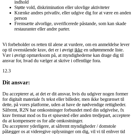
indhold
Støtte vold, diskrimination eller ulovlige aktiviteter
Krænke andres privatliv, eller udgive dig for at være en anden
person
Fremsætte alvorlige, uverificerede påstande, som kan skade
restauranter eller andre parter.
Vi forbeholder os retten til alene at vurdere, om en anmeldelse lever
op til ovenstående krav, det er i øvrigt
ikke
en udtømmende liste.
Vær i øvrigt opmærksom på, at myndighederne kan drage dig til
ansvar for, hvad du vælger at skrive i offentlige fora.
12.3
Dit ansvar:
Du accepterer at, at det er dit ansvar, hvis du udgiver nogen former
for digitalt materiale fx tekst eller billeder, men ikke begrænset til
dette, på vores platforme, uden at have de nødvendige rettigheder.
Såfremt, R2N har omkostninger forbundet med din udgivelse, fx
krav fremsat mod os fra et spisested eller anden tredjepart, acceptere
du at kompensere os for alle omkostninger.
Du accepterer yderligere, at såfremt myndigheder / domstole
pålægger os at videregive oplysninger om dig, vil vi til enhver tid