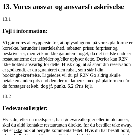
13. Vores ansvar og ansvarsfraskrivelse
13.1
Fejl i information:
Vi gør vores allerypperste for, at oplysningerne på vores platforme er
korrekte, herunder i særdeleshed, rabatter, priser, førpriser og
beskrivelser, men vi kan ikke garantere noget, da det i sidste ende er
restauranterne der udfylder og/eller oplyser dette. Derfor kan R2N
ikke holdes ansvarlig for dette. Husk dog, at så snart din reservation
er godkendt, er du garanteret den rabat, som står i din
bookingbekræftelse. Ligeledes vil du på R2N Go aldrig skulle
betale en anden pris end den der reklameres med på platformen når
du foretager et køb, dog jf. punkt. 6.2 (Pris fejl).
13.2
Fødevareallergier:
Hvis du, eller en medspiser, har fødevareallergier eller intolerancer,
skal du altid kontakte restauranten direkte, før du bestiller take away,
det er
ikke
nok at benytte kommentarfeltet. Hvis du har bestilt bord,