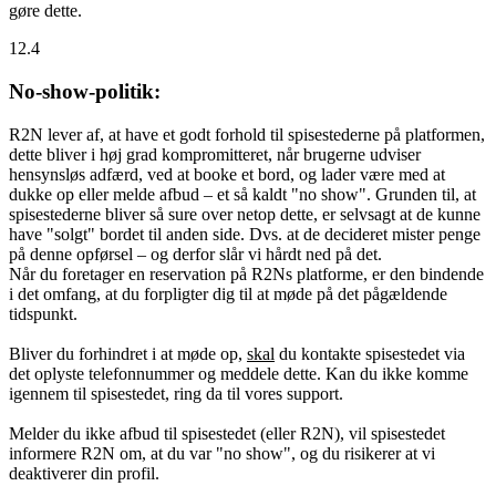
gøre dette.
12.4
No-show-politik:
R2N lever af, at have et godt forhold til spisestederne på platformen,
dette bliver i høj grad kompromitteret, når brugerne udviser
hensynsløs adfærd, ved at booke et bord, og lader være med at
dukke op eller melde afbud – et så kaldt "no show". Grunden til, at
spisestederne bliver så sure over netop dette, er selvsagt at de kunne
have "solgt" bordet til anden side. Dvs. at de decideret mister penge
på denne opførsel – og derfor slår vi hårdt ned på det.
Når du foretager en reservation på R2Ns platforme, er den bindende
i det omfang, at du forpligter dig til at møde på det pågældende
tidspunkt.
Bliver du forhindret i at møde op,
skal
du kontakte spisestedet via
det oplyste telefonnummer og meddele dette. Kan du ikke komme
igennem til spisestedet, ring da til vores support.
Melder du ikke afbud til spisestedet (eller R2N), vil spisestedet
informere R2N om, at du var "no show", og du risikerer at vi
deaktiverer din profil.