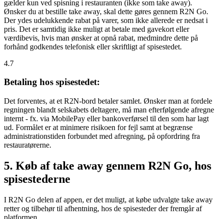
gælder kun ved spisning i restauranten (ikke som take away).
Ønsker du at bestille take away, skal dette gøres gennem R2N Go.
Der ydes udelukkende rabat på varer, som ikke allerede er nedsat i
pris. Det er samtidig ikke muligt at betale med gavekort eller
værdibevis, hvis man ønsker at opnå rabat, medmindre dette på
forhånd godkendes telefonisk eller skriftligt af spisestedet.
4.7
Betaling hos spisestedet:
Det forventes, at et R2N-bord betaler samlet. Ønsker man at fordele
regningen blandt selskabets deltagere, må man efterfølgende afregne
internt - fx. via MobilePay eller bankoverførsel til den som har lagt
ud. Formålet er at minimere risikoen for fejl samt at begrænse
administrationstiden forbundet med afregning, på opfordring fra
restauratørerne.
5. Køb af take away gennem R2N Go, hos
spisestederne
I R2N Go delen af appen, er det muligt, at købe udvalgte take away
retter og tilbehør til afhentning, hos de spisesteder der fremgår af
platformen.