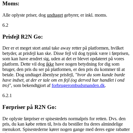
Moms:
Alle oplyste priser, dog
undtaget
gebyrer, er inkl. moms.
6.2
Prisfejl R2N Go:
Der er et meget stort antal take away retter på platformen, hvilket
betyder, at prisfejl kan ske. Disse fejl vil dog typisk være i førprisen,
som kan have ændret sig, uden at det er blevet opdateret på vores
platform. Dette vil dog
ikke
have nogen betydning for dig som
bruger, den pris du ser på platformen, er den pris du kommer til at
betale. Dog undtaget åbenlyse prisfejl,
"hvor du som kunde burde
have indset, at der er tale om en fejl (og derved har handlet i ond
tro)"
, som bekendtgjort af
forbrugerombudsmanden.dk
.
6.2.1
Førpriser på R2N Go:
De oplyste førpriser er spisestedets normalpris for retten. Dvs. den
pris, du kan købe retten til, hvis du bestiller fra deres almindelige
menukort. Spisestederne kører nogen gange med deres egne rabatter