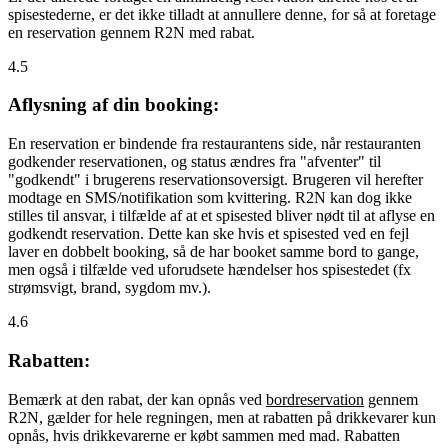
spisestederne, er det ikke tilladt at annullere denne, for så at foretage
en reservation gennem R2N med rabat.
4.5
Aflysning af din booking:
En reservation er bindende fra restaurantens side, når restauranten
godkender reservationen, og status ændres fra "afventer" til
"godkendt" i brugerens reservationsoversigt. Brugeren vil herefter
modtage en SMS/notifikation som kvittering. R2N kan dog ikke
stilles til ansvar, i tilfælde af at et spisested bliver nødt til at aflyse en
godkendt reservation. Dette kan ske hvis et spisested ved en fejl
laver en dobbelt booking, så de har booket samme bord to gange,
men også i tilfælde ved uforudsete hændelser hos spisestedet (fx
strømsvigt, brand, sygdom mv.).
4.6
Rabatten:
Bemærk at den rabat, der kan opnås ved
bordreservation
gennem
R2N, gælder for hele regningen, men at rabatten på drikkevarer kun
opnås, hvis drikkevarerne er købt sammen med mad. Rabatten