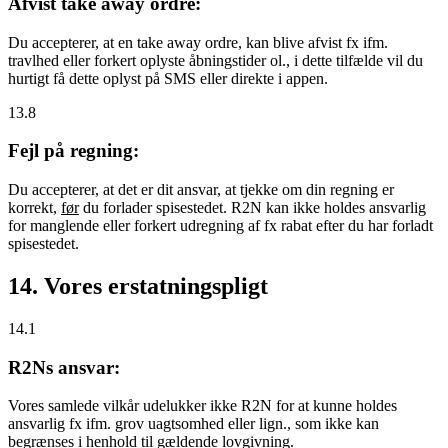
Afvist take away ordre:
Du accepterer, at en take away ordre, kan blive afvist fx ifm.
travlhed eller forkert oplyste åbningstider ol., i dette tilfælde vil du
hurtigt få dette oplyst på SMS eller direkte i appen.
13.8
Fejl på regning:
Du accepterer, at det er dit ansvar, at tjekke om din regning er
korrekt,
før
du forlader spisestedet. R2N kan ikke holdes ansvarlig
for manglende eller forkert udregning af fx rabat efter du har forladt
spisestedet.
14. Vores erstatningspligt
14.1
R2Ns ansvar:
Vores samlede vilkår udelukker ikke R2N for at kunne holdes
ansvarlig fx ifm. grov uagtsomhed eller lign., som ikke kan
begrænses i henhold til gældende lovgivning.