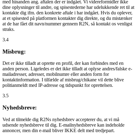
med hinanden ang. aftalen der er indgået. Vi videreformidler ikke
dine oplysninger til andre, og spisestederne har udelukkende ret til at
kontakte dig ifm. den konkrete aftale i har indgået. Hvis du oplever,
at et spisested på platformen kontakter dig direkte, og du mistænker
at de har fået dit navn/nummer gennem R2N, så kontakt os venligst
straks.
3.4
Misbrug:
Det er ikke tilladt at oprette en profil, der kan forbindes med en
anden person. Ligeledes er det ikke tilladt at oplyse andres/falske e-
mailadresser, adresser, mobilnumre eller anden form for
kontaktinformation. I tilfælde af misbrug/chikane vil dette blive
politianmeldt med IP-adresse og tidspunkt for oprettelsen.
3.5
Nyhedsbreve:
Ved at tilmelde dig R2Ns nyhedsbrev accepterer du, at vi må
udsende nyhedsbreve til dig. E-mailnyhedsbreve kan indeholde
annoncer, men din e-mail bliver IKKE delt med tredjepart.