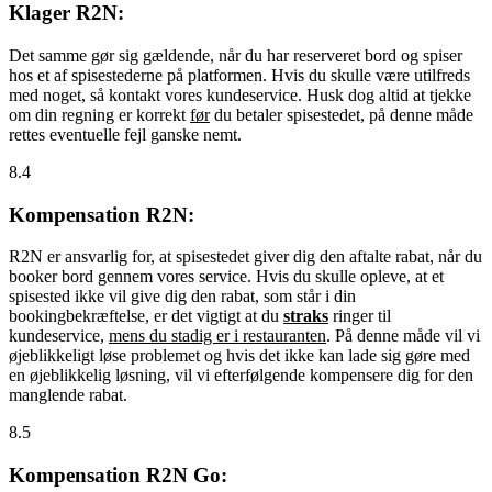
Klager R2N:
Det samme gør sig gældende, når du har reserveret bord og spiser
hos et af spisestederne på platformen. Hvis du skulle være utilfreds
med noget, så kontakt vores kundeservice. Husk dog altid at tjekke
om din regning er korrekt
før
du betaler spisestedet, på denne måde
rettes eventuelle fejl ganske nemt.
8.4
Kompensation R2N:
R2N er ansvarlig for, at spisestedet giver dig den aftalte rabat, når du
booker bord gennem vores service. Hvis du skulle opleve, at et
spisested ikke vil give dig den rabat, som står i din
bookingbekræftelse, er det vigtigt at du
straks
ringer til
kundeservice,
mens du stadig er i restauranten
. På denne måde vil vi
øjeblikkeligt løse problemet og hvis det ikke kan lade sig gøre med
en øjeblikkelig løsning, vil vi efterfølgende kompensere dig for den
manglende rabat.
8.5
Kompensation R2N Go: