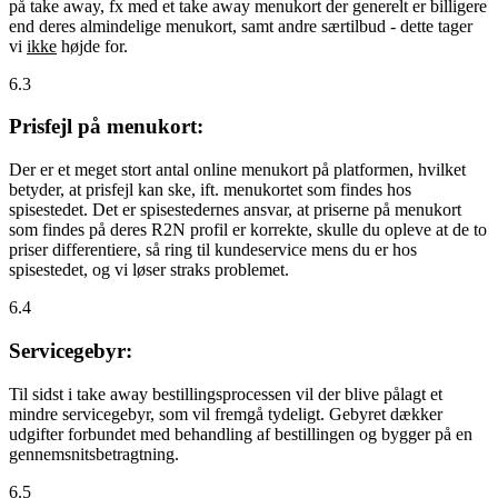
på take away, fx med et take away menukort der generelt er billigere
end deres almindelige menukort, samt andre særtilbud - dette tager
vi
ikke
højde for.
6.3
Prisfejl på menukort:
Der er et meget stort antal online menukort på platformen, hvilket
betyder, at prisfejl kan ske, ift. menukortet som findes hos
spisestedet. Det er spisestedernes ansvar, at priserne på menukort
som findes på deres R2N profil er korrekte, skulle du opleve at de to
priser differentiere, så ring til kundeservice mens du er hos
spisestedet, og vi løser straks problemet.
6.4
Servicegebyr:
Til sidst i take away bestillingsprocessen vil der blive pålagt et
mindre servicegebyr, som vil fremgå tydeligt. Gebyret dækker
udgifter forbundet med behandling af bestillingen og bygger på en
gennemsnitsbetragtning.
6.5