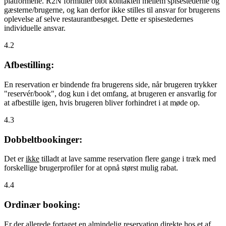
platformene. R2N formidler blot kontakten mellem spisestederne og
gæsterne/brugerne, og kan derfor ikke stilles til ansvar for brugerens
oplevelse af selve restaurantbesøget. Dette er spisestedernes
individuelle ansvar.
4.2
Afbestilling:
En reservation er bindende fra brugerens side, når brugeren trykker
"reservér/book", dog kun i det omfang, at brugeren er ansvarlig for
at afbestille igen, hvis brugeren bliver forhindret i at møde op.
4.3
Dobbeltbookinger:
Det er
ikke
tilladt at lave samme reservation flere gange i træk med
forskellige brugerprofiler for at opnå størst mulig rabat.
4.4
Ordinær booking:
Er der allerede fortaget en almindelig reservation direkte hos et af