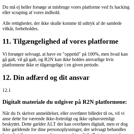
Du må ej heller forsøge at misbruge vores platforme ved fx hacking
eller scraping af vores indhold.
Alle rettigheder, der ikke skulle komme til udtryk af de samlede
vilkår, forbeholdes.
11. Tilgængelighed af vores platforme
Vi forsøger selvsagt, at have en "oppetid" på 100%, men hvad kan
gå galt, vil gå galt, og R2N kan ikke holdes ansvarlige hvis
platformene ikke er tilgængelige i en given periode.
12. Din adfærd og dit ansvar
12.1
Digitalt materiale du udgiver på R2N platformene:
Når du fx skriver anmeldelser, eller overfører billeder til os, vil vi
anse dette for værende ikke-fortroligt og ikke ophavsretsligt
beskyttet. Dette gælder ALT der kan overføres digitalt, men er dog
ikke gældende for dine personoplysninger, der selvsagt behandles