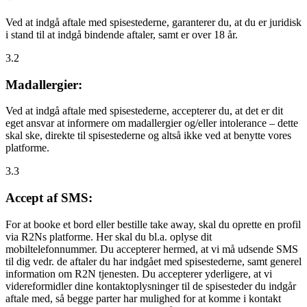
Ved at indgå aftale med spisestederne, garanterer du, at du er juridisk
i stand til at indgå bindende aftaler, samt er over 18 år.
3.2
Madallergier:
Ved at indgå aftale med spisestederne, accepterer du, at det er dit
eget ansvar at informere om madallergier og/eller intolerance – dette
skal ske, direkte til spisestederne og altså ikke ved at benytte vores
platforme.
3.3
Accept af SMS:
For at booke et bord eller bestille take away, skal du oprette en profil
via R2Ns platforme. Her skal du bl.a. oplyse dit
mobiltelefonnummer. Du accepterer hermed, at vi må udsende SMS
til dig vedr. de aftaler du har indgået med spisestederne, samt generel
information om R2N tjenesten. Du accepterer yderligere, at vi
videreformidler dine kontaktoplysninger til de spisesteder du indgår
aftale med, så begge parter har mulighed for at komme i kontakt