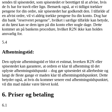
sendes til spisestedet, som spisestedet er berettiget til at afvise, hvis
de fx har for travlt eller lign. Bemærk også, at vi tidligst trækker
pengene for din ordre, når spisestedet har godkendt den. I tilfælde af
en afvist ordre, vil vi aldrig trække pengene fra din konto. Dog har
din bank "reserveret pengene", hvilket i særlige tilfælde kan betyde,
at du først kan se dem igen på din konto efter nogle dage. Dette
kommer an på bankens procedure, hvilket R2N ikke kan holdes
ansvarlig for.
5.4
Afhentningstid:
Den oplyste afhentningstid er blot et estimat, hverken R2N eller
spisestedet kan garantere, at ordren er klar til afhentning til det
oplyste afhentningstidspunkt – dog gør spisestedet sit allerbedste og
langt de fleste gange er maden klar til afhentningstidspunktet. Dette
betyder også, at hvis du kommer senere end afhentningstidspunktet,
vil din mad måske være blevet kold.
6. Priser og betaling
6.1