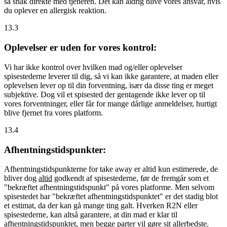
så snak direkte med tjeneren. Det kan aldrig blive vores ansvar, hvis
du oplever en allergisk reaktion.
13.3
Oplevelser er uden for vores kontrol:
Vi har ikke kontrol over hvilken mad og/eller oplevelser
spisestederne leverer til dig, så vi kan ikke garantere, at maden eller
oplevelsen lever op til din forventning, især da disse ting er meget
subjektive. Dog vil et spisested der gentagende ikke lever op til
vores forventninger, eller får for mange dårlige anmeldelser, hurtigt
blive fjernet fra vores platform.
13.4
Afhentningstidspunkter:
Afhentningstidspunkterne for take away er altid kun estimerede, de
bliver dog
altid
godkendt af spisestederne, før de fremgår som et
"bekræftet afhentningstidspunkt" på vores platforme. Men selvom
spisestedet har "bekræftet afhentningstidspunktet" er det stadig blot
et estimat, da der kan gå mange ting galt. Hverken R2N eller
spisestederne, kan altså garantere, at din mad er klar til
afhentningstidspunktet, men begge parter vil gøre sit allerbedste.