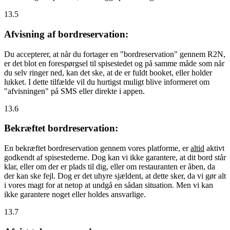
13.5
Afvisning af bordreservation:
Du accepterer, at når du fortager en "bordreservation" gennem R2N,
er det blot en forespørgsel til spisestedet og på samme måde som når
du selv ringer ned, kan det ske, at de er fuldt booket, eller holder
lukket. I dette tilfælde vil du hurtigst muligt blive informeret om
"afvisningen" på SMS eller direkte i appen.
13.6
Bekræftet bordreservation:
En bekræftet bordreservation gennem vores platforme, er
altid
aktivt
godkendt af spisestederne. Dog kan vi ikke garantere, at dit bord står
klar, eller om der er plads til dig, eller om restauranten er åben, da
der kan ske fejl. Dog er det uhyre sjældent, at dette sker, da vi gør alt
i vores magt for at netop at undgå en sådan situation. Men vi kan
ikke garantere noget eller holdes ansvarlige.
13.7