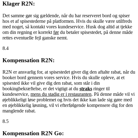
Klager R2N:
Det samme gør sig gældende, når du har reserveret bord og spiser
hos et af spisestederne på platformen. Hvis du skulle være utilfreds
med noget, så kontakt vores kundeservice. Husk dog altid at tjekke
om din regning er korrekt
før
du betaler spisestedet, på denne måde
rettes eventuelle fejl ganske nemt.
8.4
Kompensation R2N:
R2N er ansvarlig for, at spisestedet giver dig den aftalte rabat, når du
booker bord gennem vores service. Hvis du skulle opleve, at et
spisested ikke vil give dig den rabat, som står i din
bookingbekræftelse, er det vigtigt at du
straks
ringer til
kundeservice,
mens du stadig er i restauranten
. På denne måde vil vi
øjeblikkeligt løse problemet og hvis det ikke kan lade sig gøre med
en øjeblikkelig løsning, vil vi efterfølgende kompensere dig for den
manglende rabat.
8.5
Kompensation R2N Go: