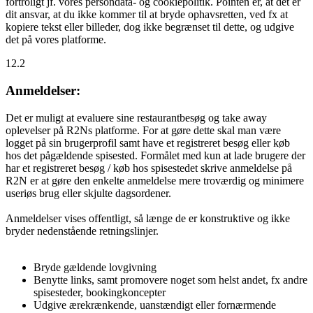
fortroligt jf. vores persondata- og cookiepolitik. Pointen er, at det er
dit ansvar, at du ikke kommer til at bryde ophavsretten, ved fx at
kopiere tekst eller billeder, dog ikke begrænset til dette, og udgive
det på vores platforme.
12.2
Anmeldelser:
Det er muligt at evaluere sine restaurantbesøg og take away
oplevelser på R2Ns platforme. For at gøre dette skal man være
logget på sin brugerprofil samt have et registreret besøg eller køb
hos det pågældende spisested. Formålet med kun at lade brugere der
har et registreret besøg / køb hos spisestedet skrive anmeldelse på
R2N er at gøre den enkelte anmeldelse mere troværdig og minimere
useriøs brug eller skjulte dagsordener.
Anmeldelser vises offentligt, så længe de er konstruktive og ikke
bryder nedenstående retningslinjer.
Bryde gældende lovgivning
Benytte links, samt promovere noget som helst andet, fx andre
spisesteder, bookingkoncepter
Udgive ærekrænkende, uanstændigt eller fornærmende