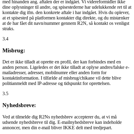
med hinanden ang. aftalen der er indgået. Vi videreformidler ikke
dine oplysninger til andre, og spisestederne har udelukkende ret til at
kontakte dig ifm. den konkrete aftale i har indgået. Hvis du oplever,
at et spisested på platformen kontakter dig direkte, og du mistænker
at de har fået dit navn/nummer gennem R2N, så kontakt os venligst
straks.
3.4
Misbrug:
Det er ikke tilladt at oprette en profil, der kan forbindes med en
anden person. Ligeledes er det ikke tilladt at oplyse andres/falske e-
mailadresser, adresser, mobilnumre eller anden form for
kontaktinformation. I tilfælde af misbrug/chikane vil dette blive
politianmeldt med IP-adresse og tidspunkt for oprettelsen.
3.5
Nyhedsbreve:
Ved at tilmelde dig R2Ns nyhedsbrev accepterer du, at vi må
udsende nyhedsbreve til dig. E-mailnyhedsbreve kan indeholde
annoncer, men din e-mail bliver IKKE delt med tredjepart.