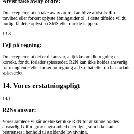
Afvist take away ordre:
Du accepterer, at en take away ordre, kan blive afvist fx ifm.
travlhed eller forkert oplyste åbningstider ol., i dette tilfælde vil du
hurtigt få dette oplyst på SMS eller direkte i appen.
13.8
Fejl på regning:
Du accepterer, at det er dit ansvar, at tjekke om din regning er
korrekt,
før
du forlader spisestedet. R2N kan ikke holdes ansvarlig
for manglende eller forkert udregning af fx rabat efter du har forladt
spisestedet.
14. Vores erstatningspligt
14.1
R2Ns ansvar:
Vores samlede vilkår udelukker ikke R2N for at kunne holdes
ansvarlig fx ifm. grov uagtsomhed eller lign., som ikke kan
begrænses i henhold til gældende lovgivning.