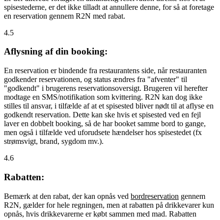
spisestederne, er det ikke tilladt at annullere denne, for så at foretage
en reservation gennem R2N med rabat.
4.5
Aflysning af din booking:
En reservation er bindende fra restaurantens side, når restauranten
godkender reservationen, og status ændres fra "afventer" til
"godkendt" i brugerens reservationsoversigt. Brugeren vil herefter
modtage en SMS/notifikation som kvittering. R2N kan dog ikke
stilles til ansvar, i tilfælde af at et spisested bliver nødt til at aflyse en
godkendt reservation. Dette kan ske hvis et spisested ved en fejl
laver en dobbelt booking, så de har booket samme bord to gange,
men også i tilfælde ved uforudsete hændelser hos spisestedet (fx
strømsvigt, brand, sygdom mv.).
4.6
Rabatten:
Bemærk at den rabat, der kan opnås ved
bordreservation
gennem
R2N, gælder for hele regningen, men at rabatten på drikkevarer kun
opnås, hvis drikkevarerne er købt sammen med mad. Rabatten