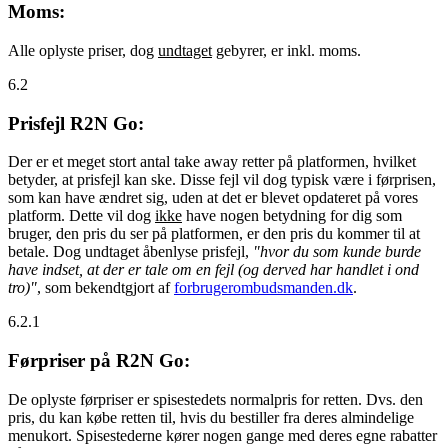
Moms:
Alle oplyste priser, dog
undtaget
gebyrer, er inkl. moms.
6.2
Prisfejl R2N Go:
Der er et meget stort antal take away retter på platformen, hvilket
betyder, at prisfejl kan ske. Disse fejl vil dog typisk være i førprisen,
som kan have ændret sig, uden at det er blevet opdateret på vores
platform. Dette vil dog
ikke
have nogen betydning for dig som
bruger, den pris du ser på platformen, er den pris du kommer til at
betale. Dog undtaget åbenlyse prisfejl,
"hvor du som kunde burde
have indset, at der er tale om en fejl (og derved har handlet i ond
tro)"
, som bekendtgjort af
forbrugerombudsmanden.dk
.
6.2.1
Førpriser på R2N Go:
De oplyste førpriser er spisestedets normalpris for retten. Dvs. den
pris, du kan købe retten til, hvis du bestiller fra deres almindelige
menukort. Spisestederne kører nogen gange med deres egne rabatter