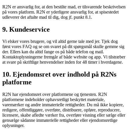
R2N er ansvarlig for, at den bestilte mad, er tilsvarende beskrivelsen
på vores platform. R2N er yderligere ansvarlig for, at spisestedet
udleverer det aftalte mad til dig, dog jf. punkt 8.1.
9. Kundeservice
Vi elsker vores brugere, og vil altid gerne tale med jer. Tjek dog
først vores FAQ og se om svaret på dit spørgsmål skulle gemme sig
der. Ellers kan du altid fange os på både telefon og mail.
Kontaktoplysningerne fremgår af både website og app. Vi tilstræber
at svare på skriftlige henvendelser inden for 48 timer i hverdagene.
10. Ejendomsret over indhold på R2Ns
platforme
R2N har ejendomsret over platformene og tjenesten. R2N
platformene indeholder ophavsretligt beskyttet materiale,
varemærker og andre immaterielle rettigheder. Du må ikke kopiere,
redigere, offentliggøre, overføre, distribuere, opføre, reproducere,
licensere, skabe afledte værker fra, overføre visning eller sælge eller
gensælge sådanne immaterielle rettigheder eller ejendomsretlige
oplysninger.