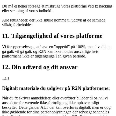
Du må ej heller forsøge at misbruge vores platforme ved fx hacking
eller scraping af vores indhold.
Alle rettigheder, der ikke skulle komme til udtryk af de samlede
vilkår, forbeholdes.
11. Tilgængelighed af vores platforme
Vi forsøger selvsagt, at have en "oppetid" på 100%, men hvad kan
gå galt, vil gå galt, og R2N kan ikke holdes ansvarlige hvis
platformene ikke er tilgængelige i en given periode.
12. Din adfærd og dit ansvar
12.1
Digitalt materiale du udgiver på R2N platformene:
Når du fx skriver anmeldelser, eller overfører billeder til os, vil vi
anse dette for værende ikke-fortroligt og ikke ophavsretsligt
beskyttet. Dette gælder ALT der kan overføres digitalt, men er dog
ikke gældende for dine personoplysninger, der selvsagt behandles