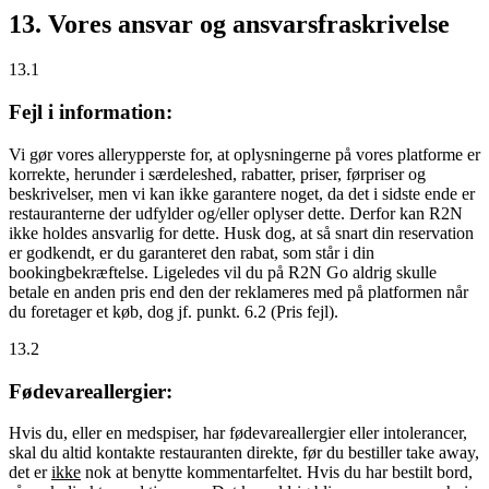
13. Vores ansvar og ansvarsfraskrivelse
13.1
Fejl i information:
Vi gør vores allerypperste for, at oplysningerne på vores platforme er
korrekte, herunder i særdeleshed, rabatter, priser, førpriser og
beskrivelser, men vi kan ikke garantere noget, da det i sidste ende er
restauranterne der udfylder og/eller oplyser dette. Derfor kan R2N
ikke holdes ansvarlig for dette. Husk dog, at så snart din reservation
er godkendt, er du garanteret den rabat, som står i din
bookingbekræftelse. Ligeledes vil du på R2N Go aldrig skulle
betale en anden pris end den der reklameres med på platformen når
du foretager et køb, dog jf. punkt. 6.2 (Pris fejl).
13.2
Fødevareallergier:
Hvis du, eller en medspiser, har fødevareallergier eller intolerancer,
skal du altid kontakte restauranten direkte, før du bestiller take away,
det er
ikke
nok at benytte kommentarfeltet. Hvis du har bestilt bord,