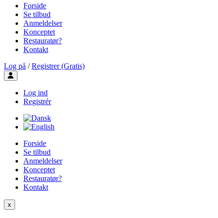
Forside
Se tilbud
Anmeldelser
Konceptet
Restauratør?
Kontakt
Log på
/
Registrer (Gratis)
Toggle user menu
Log ind
Registrér
Forside
Se tilbud
Anmeldelser
Konceptet
Restauratør?
Kontakt
x