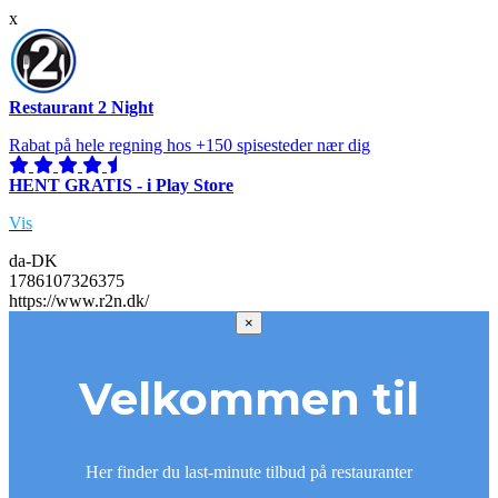
x
Restaurant 2 Night
Rabat på hele regning hos +150 spisesteder nær dig
HENT GRATIS - i Play Store
Vis
da-DK
1786107326375
https://www.r2n.dk/
×
Velkommen til
Her finder du last-minute tilbud på restauranter