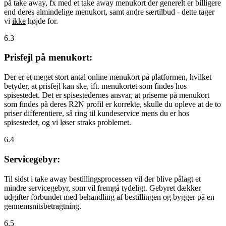
på take away, fx med et take away menukort der generelt er billigere
end deres almindelige menukort, samt andre særtilbud - dette tager
vi
ikke
højde for.
6.3
Prisfejl på menukort:
Der er et meget stort antal online menukort på platformen, hvilket
betyder, at prisfejl kan ske, ift. menukortet som findes hos
spisestedet. Det er spisestedernes ansvar, at priserne på menukort
som findes på deres R2N profil er korrekte, skulle du opleve at de to
priser differentiere, så ring til kundeservice mens du er hos
spisestedet, og vi løser straks problemet.
6.4
Servicegebyr:
Til sidst i take away bestillingsprocessen vil der blive pålagt et
mindre servicegebyr, som vil fremgå tydeligt. Gebyret dækker
udgifter forbundet med behandling af bestillingen og bygger på en
gennemsnitsbetragtning.
6.5