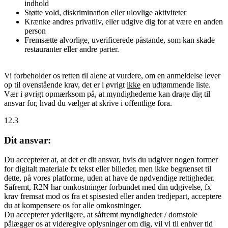
indhold
Støtte vold, diskrimination eller ulovlige aktiviteter
Krænke andres privatliv, eller udgive dig for at være en anden
person
Fremsætte alvorlige, uverificerede påstande, som kan skade
restauranter eller andre parter.
Vi forbeholder os retten til alene at vurdere, om en anmeldelse lever
op til ovenstående krav, det er i øvrigt
ikke
en udtømmende liste.
Vær i øvrigt opmærksom på, at myndighederne kan drage dig til
ansvar for, hvad du vælger at skrive i offentlige fora.
12.3
Dit ansvar:
Du accepterer at, at det er dit ansvar, hvis du udgiver nogen former
for digitalt materiale fx tekst eller billeder, men ikke begrænset til
dette, på vores platforme, uden at have de nødvendige rettigheder.
Såfremt, R2N har omkostninger forbundet med din udgivelse, fx
krav fremsat mod os fra et spisested eller anden tredjepart, acceptere
du at kompensere os for alle omkostninger.
Du accepterer yderligere, at såfremt myndigheder / domstole
pålægger os at videregive oplysninger om dig, vil vi til enhver tid