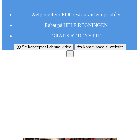
Vælg mellem +100 restauranter og caféer
Rabat på HELE REGNINGEN
GRATIS AT BENYTTE
Se konceptet i denne video
Kom tilbage til website
×
FØR DU
SMUTTER!
Hent vores gratis app og undgå at gå glip af et
godt tilbud næste gang sulten melder sig.