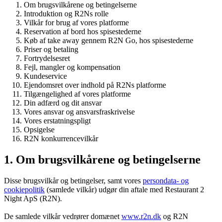
Om brugsvilkårene og betingelserne
Introduktion og R2Ns rolle
Vilkår for brug af vores platforme
Reservation af bord hos spisestederne
Køb af take away gennem R2N Go, hos spisestederne
Priser og betaling
Fortrydelsesret
Fejl, mangler og kompensation
Kundeservice
Ejendomsret over indhold på R2Ns platforme
Tilgængelighed af vores platforme
Din adfærd og dit ansvar
Vores ansvar og ansvarsfraskrivelse
Vores erstatningspligt
Opsigelse
R2N konkurrencevilkår
1. Om brugsvilkårene og betingelserne
Disse brugsvilkår og betingelser, samt vores
persondata- og
cookiepolitik
(samlede vilkår) udgør din aftale med Restaurant 2
Night ApS (R2N).
De samlede vilkår vedrører domænet
www.r2n.dk
og R2N