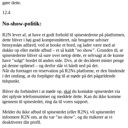
gøre dette.
12.4
No-show-politik:
R2N lever af, at have et godt forhold til spisestederne på platformen,
dette bliver i høj grad kompromitteret, når brugerne udviser
hensynsløs adfærd, ved at booke et bord, og lader være med at
dukke op eller melde afbud – et så kaldt "no show". Grunden til, at
spisestederne bliver så sure over netop dette, er selvsagt at de kunne
have "solgt" bordet til anden side. Dvs. at de decideret mister penge
på denne opførsel – og derfor slår vi hårdt ned på det.
Når du foretager en reservation på R2Ns platforme, er den bindende
i det omfang, at du forpligter dig til at møde på det pågældende
tidspunkt.
Bliver du forhindret i at møde op,
skal
du kontakte spisestedet via
det oplyste telefonnummer og meddele dette. Kan du ikke komme
igennem til spisestedet, ring da til vores support.
Melder du ikke afbud til spisestedet (eller R2N), vil spisestedet
informere R2N om, at du var "no show", og du risikerer at vi
deaktiverer din profil.