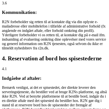
3.6
Kommunikation:
R2N forbeholder sig retten til at kontakte dig via din oplyste e-
mailadresse eller mobiltelefon i tilfælde af administrative forhold (fx
angående en indgået aftale, eller forhold omkring din profil).
Yderligere forbeholder vi os retten til, at kontakte dig på e-mail ifm.
indsamling af evaluering omkring dine oplevelser med vores service
og generel information om R2N tjenesten, også selvom du ikke er
tilmeldt nyhedsbrev fra r2n.dk.
4. Reservation af bord hos spisestederne
4.1
Indgåelse af aftaler:
Bemærk venligst, at det er spisestedet, der direkte leverer den
serveringstjeneste, du bestiller ved at bruge R2Ns platforme, og altså
ikke R2N. Ved at benytte platformene til at bestille bord, indgår du i
en direkte aftale med det spisested du bestiller hos. R2N gør dig i
stand til at reservere bord hos de spisesteder der fremgår af