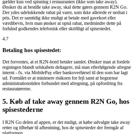
gælder kun ved spisning i restauranten (ikke som take away).
Ønsker du at bestille take away, skal dette gøres gennem R2N Go.
Der ydes udelukkende rabat på varer, som ikke allerede er nedsat i
pris. Det er samtidig ikke muligt at betale med gavekort eller
værdibevis, hvis man ønsker at opnå rabat, medmindre dette på
forhånd godkendes telefonisk eller skriftligt af spisestedet.
4.7
Betaling hos spisestedet:
Det forventes, at et R2N-bord betaler samlet. Ønsker man at fordele
regningen blandt selskabets deltagere, må man efterfølgende afregne
internt - fx. via MobilePay eller bankoverførsel til den som har lagt
ud. Formålet er at minimere risikoen for fejl samt at begrænse
administrationstiden forbundet med afregning, på opfordring fra
restauratørerne.
5. Køb af take away gennem R2N Go, hos
spisestederne
I R2N Go delen af appen, er det muligt, at købe udvalgte take away
retter og tilbehør til afhentning, hos de spisesteder der fremgår af
platformen.