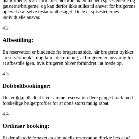
platformene. R2N formidler blot kontakten mellem spisestederne og
gæsterne/brugerne, og kan derfor ikke stilles til ansvar for brugerens
oplevelse af selve restaurantbesøget. Dette er spisestedernes
individuelle ansvar.
4.2
Afbestilling:
En reservation er bindende fra brugerens side, når brugeren trykker
"reservér/book", dog kun i det omfang, at brugeren er ansvarlig for
at afbestille igen, hvis brugeren bliver forhindret i at møde op.
4.3
Dobbeltbookinger:
Det er
ikke
tilladt at lave samme reservation flere gange i træk med
forskellige brugerprofiler for at opnå størst mulig rabat.
4.4
Ordinær booking:
Er der allerede fortaget en almindelig reservation direkte hos et af