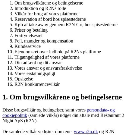
Om brugsvilkårene og betingelserne
Introduktion og R2Ns rolle
Vilkår for brug af vores platforme
Reservation af bord hos spisestederne
Køb af take away gennem R2N Go, hos spisestederne
Priser og betaling
Fortrydelsesret
Fejl, mangler og kompensation
Kundeservice
Ejendomsret over indhold på R2Ns platforme
Tilgængelighed af vores platforme
Din adfærd og dit ansvar
Vores ansvar og ansvarsfraskrivelse
Vores erstatningspligt
Opsigelse
R2N konkurrencevilkår
1. Om brugsvilkårene og betingelserne
Disse brugsvilkår og betingelser, samt vores
persondata- og
cookiepolitik
(samlede vilkår) udgør din aftale med Restaurant 2
Night ApS (R2N).
De samlede vilkår vedrører domænet
www.r2n.dk
og R2N