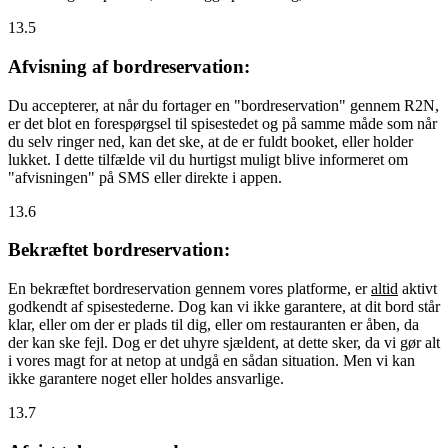
13.5
Afvisning af bordreservation:
Du accepterer, at når du fortager en "bordreservation" gennem R2N,
er det blot en forespørgsel til spisestedet og på samme måde som når
du selv ringer ned, kan det ske, at de er fuldt booket, eller holder
lukket. I dette tilfælde vil du hurtigst muligt blive informeret om
"afvisningen" på SMS eller direkte i appen.
13.6
Bekræftet bordreservation:
En bekræftet bordreservation gennem vores platforme, er
altid
aktivt
godkendt af spisestederne. Dog kan vi ikke garantere, at dit bord står
klar, eller om der er plads til dig, eller om restauranten er åben, da
der kan ske fejl. Dog er det uhyre sjældent, at dette sker, da vi gør alt
i vores magt for at netop at undgå en sådan situation. Men vi kan
ikke garantere noget eller holdes ansvarlige.
13.7