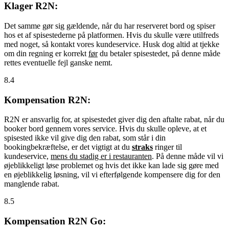
Klager R2N:
Det samme gør sig gældende, når du har reserveret bord og spiser
hos et af spisestederne på platformen. Hvis du skulle være utilfreds
med noget, så kontakt vores kundeservice. Husk dog altid at tjekke
om din regning er korrekt
før
du betaler spisestedet, på denne måde
rettes eventuelle fejl ganske nemt.
8.4
Kompensation R2N:
R2N er ansvarlig for, at spisestedet giver dig den aftalte rabat, når du
booker bord gennem vores service. Hvis du skulle opleve, at et
spisested ikke vil give dig den rabat, som står i din
bookingbekræftelse, er det vigtigt at du
straks
ringer til
kundeservice,
mens du stadig er i restauranten
. På denne måde vil vi
øjeblikkeligt løse problemet og hvis det ikke kan lade sig gøre med
en øjeblikkelig løsning, vil vi efterfølgende kompensere dig for den
manglende rabat.
8.5
Kompensation R2N Go: