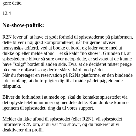
gøre dette.
12.4
No-show-politik:
R2N lever af, at have et godt forhold til spisestederne på platformen,
dette bliver i høj grad kompromitteret, når brugerne udviser
hensynsløs adfærd, ved at booke et bord, og lader være med at
dukke op eller melde afbud – et så kaldt "no show". Grunden til, at
spisestederne bliver så sure over netop dette, er selvsagt at de kunne
have "solgt" bordet til anden side. Dvs. at de decideret mister penge
på denne opførsel – og derfor slår vi hårdt ned på det.
Når du foretager en reservation på R2Ns platforme, er den bindende
i det omfang, at du forpligter dig til at møde på det pågældende
tidspunkt.
Bliver du forhindret i at møde op,
skal
du kontakte spisestedet via
det oplyste telefonnummer og meddele dette. Kan du ikke komme
igennem til spisestedet, ring da til vores support.
Melder du ikke afbud til spisestedet (eller R2N), vil spisestedet
informere R2N om, at du var "no show", og du risikerer at vi
deaktiverer din profil.