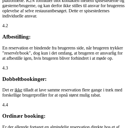
platformene. R2N formidler blot kontakten mellem spisestederne og
gæsterne/brugerne, og kan derfor ikke stilles til ansvar for brugerens
oplevelse af selve restaurantbesøget. Dette er spisestedernes
individuelle ansvar.
4.2
Afbestilling:
En reservation er bindende fra brugerens side, når brugeren trykker
"reservér/book", dog kun i det omfang, at brugeren er ansvarlig for
at afbestille igen, hvis brugeren bliver forhindret i at møde op.
4.3
Dobbeltbookinger:
Det er
ikke
tilladt at lave samme reservation flere gange i træk med
forskellige brugerprofiler for at opnå størst mulig rabat.
4.4
Ordinær booking:
Er der allerede fortaget en almindelig reservation direkte hos et af