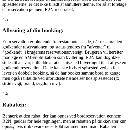
spisestederne, er det ikke tilladt at annullere denne, for så at foretage
en reservation gennem R2N med rabat.
4.5
Aflysning af din booking:
En reservation er bindende fra restaurantens side, når restauranten
godkender reservationen, og status ændres fra "afventer" til
"godkendt" i brugerens reservationsoversigt. Brugeren vil herefter
modtage en SMS/notifikation som kvittering. R2N kan dog ikke
stilles til ansvar, i tilfælde af at et spisested bliver nødt til at aflyse en
godkendt reservation. Dette kan ske hvis et spisested ved en fejl
laver en dobbelt booking, så de har booket samme bord to gange,
men også i tilfælde ved uforudsete hændelser hos spisestedet (fx
strømsvigt, brand, sygdom mv.).
4.6
Rabatten:
Bemærk at den rabat, der kan opnås ved
bordreservation
gennem
R2N, gælder for hele regningen, men at rabatten på drikkevarer kun
opnås, hvis drikkevarerne er købt sammen med mad. Rabatten