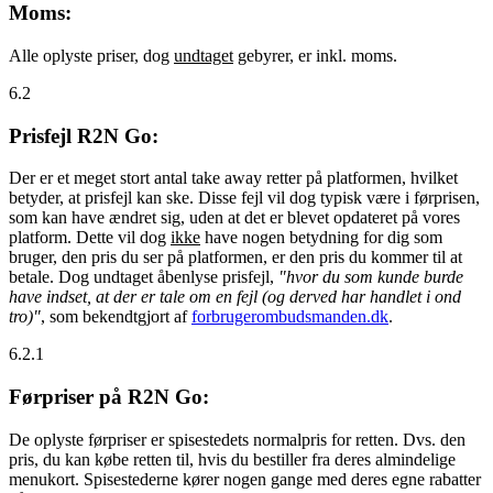
Moms:
Alle oplyste priser, dog
undtaget
gebyrer, er inkl. moms.
6.2
Prisfejl R2N Go:
Der er et meget stort antal take away retter på platformen, hvilket
betyder, at prisfejl kan ske. Disse fejl vil dog typisk være i førprisen,
som kan have ændret sig, uden at det er blevet opdateret på vores
platform. Dette vil dog
ikke
have nogen betydning for dig som
bruger, den pris du ser på platformen, er den pris du kommer til at
betale. Dog undtaget åbenlyse prisfejl,
"hvor du som kunde burde
have indset, at der er tale om en fejl (og derved har handlet i ond
tro)"
, som bekendtgjort af
forbrugerombudsmanden.dk
.
6.2.1
Førpriser på R2N Go:
De oplyste førpriser er spisestedets normalpris for retten. Dvs. den
pris, du kan købe retten til, hvis du bestiller fra deres almindelige
menukort. Spisestederne kører nogen gange med deres egne rabatter