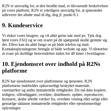
R2N er ansvarlig for, at den bestilte mad, er tilsvarende beskrivelsen
på vores platform. R2N er yderligere ansvarlig for, at spisestedet
udleverer det aftalte mad til dig, dog jf. punkt 8.1.
9. Kundeservice
Vi elsker vores brugere, og vil altid gerne tale med jer. Tjek dog
først vores FAQ og se om svaret på dit spørgsmål skulle gemme sig
der. Ellers kan du altid fange os på både telefon og mail.
Kontaktoplysningerne fremgår af både website og app. Vi tilstræber
at svare på skriftlige henvendelser inden for 48 timer i hverdagene.
10. Ejendomsret over indhold på R2Ns
platforme
R2N har ejendomsret over platformene og tjenesten. R2N
platformene indeholder ophavsretligt beskyttet materiale,
varemærker og andre immaterielle rettigheder. Du må ikke kopiere,
redigere, offentliggøre, overføre, distribuere, opføre, reproducere,
licensere, skabe afledte værker fra, overføre visning eller sælge eller
gensælge sådanne immaterielle rettigheder eller ejendomsretlige
oplysninger.