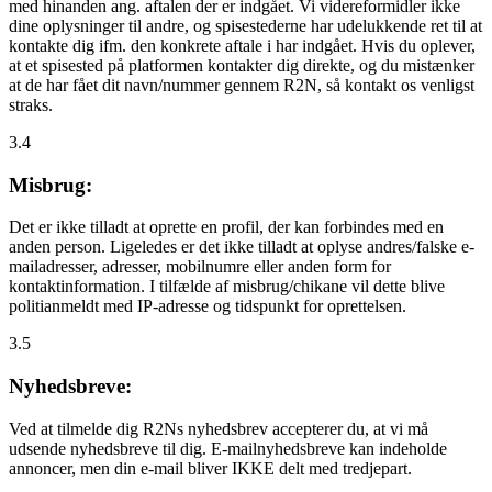
med hinanden ang. aftalen der er indgået. Vi videreformidler ikke
dine oplysninger til andre, og spisestederne har udelukkende ret til at
kontakte dig ifm. den konkrete aftale i har indgået. Hvis du oplever,
at et spisested på platformen kontakter dig direkte, og du mistænker
at de har fået dit navn/nummer gennem R2N, så kontakt os venligst
straks.
3.4
Misbrug:
Det er ikke tilladt at oprette en profil, der kan forbindes med en
anden person. Ligeledes er det ikke tilladt at oplyse andres/falske e-
mailadresser, adresser, mobilnumre eller anden form for
kontaktinformation. I tilfælde af misbrug/chikane vil dette blive
politianmeldt med IP-adresse og tidspunkt for oprettelsen.
3.5
Nyhedsbreve:
Ved at tilmelde dig R2Ns nyhedsbrev accepterer du, at vi må
udsende nyhedsbreve til dig. E-mailnyhedsbreve kan indeholde
annoncer, men din e-mail bliver IKKE delt med tredjepart.