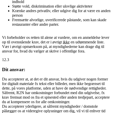
indhold
Støtte vold, diskrimination eller ulovlige aktiviteter
Krænke andres privatliv, eller udgive dig for at være en anden
person
Fremsætte alvorlige, uverificerede påstande, som kan skade
restauranter eller andre parter.
Vi forbeholder os retten til alene at vurdere, om en anmeldelse lever
op til ovenstående krav, det er i øvrigt
ikke
en udtømmende liste.
Vær i øvrigt opmærksom på, at myndighederne kan drage dig til
ansvar for, hvad du vælger at skrive i offentlige fora.
12.3
Dit ansvar:
Du accepterer at, at det er dit ansvar, hvis du udgiver nogen former
for digitalt materiale fx tekst eller billeder, men ikke begrænset til
dette, på vores platforme, uden at have de nødvendige rettigheder.
Såfremt, R2N har omkostninger forbundet med din udgivelse, fx
krav fremsat mod os fra et spisested eller anden tredjepart, acceptere
du at kompensere os for alle omkostninger.
Du accepterer yderligere, at såfremt myndigheder / domstole
pålægger os at videregive oplysninger om dig, vil vi til enhver tid