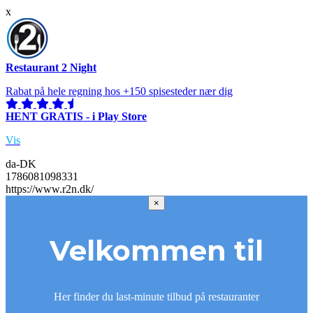
x
Restaurant 2 Night
Rabat på hele regning hos +150 spisesteder nær dig
HENT GRATIS - i Play Store
Vis
da-DK
1786081098331
https://www.r2n.dk/
×
Velkommen til
Her finder du last-minute tilbud på restauranter