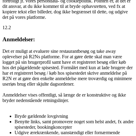
fortroligt jf. vores persondata- og cookiepolitik. Pointen er, at det er
dit ansvar, at du ikke kommer til at bryde ophavsretten, ved fx at
kopiere tekst eller billeder, dog ikke begrænset til dette, og udgive
det på vores platforme.
12.2
Anmeldelser:
Det er muligt at evaluere sine restaurantbesøg og take away
oplevelser på R2Ns platforme. For at gøre dette skal man være
logget på sin brugerprofil samt have et registreret besøg eller køb
hos det pågældende spisested. Formålet med kun at lade brugere der
har et registreret besøg / køb hos spisestedet skrive anmeldelse på
R2N er at gøre den enkelte anmeldelse mere troværdig og minimere
useriøs brug eller skjulte dagsordener.
Anmeldelser vises offentligt, så længe de er konstruktive og ikke
bryder nedenstående retningslinjer.
Bryde gældende lovgivning
Benytte links, samt promovere noget som helst andet, fx andre
spisesteder, bookingkoncepter
Udgive ærekrænkende, uanstændigt eller fornærmende