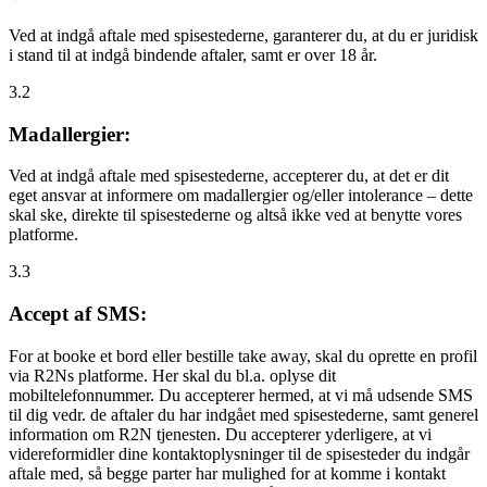
Ved at indgå aftale med spisestederne, garanterer du, at du er juridisk
i stand til at indgå bindende aftaler, samt er over 18 år.
3.2
Madallergier:
Ved at indgå aftale med spisestederne, accepterer du, at det er dit
eget ansvar at informere om madallergier og/eller intolerance – dette
skal ske, direkte til spisestederne og altså ikke ved at benytte vores
platforme.
3.3
Accept af SMS:
For at booke et bord eller bestille take away, skal du oprette en profil
via R2Ns platforme. Her skal du bl.a. oplyse dit
mobiltelefonnummer. Du accepterer hermed, at vi må udsende SMS
til dig vedr. de aftaler du har indgået med spisestederne, samt generel
information om R2N tjenesten. Du accepterer yderligere, at vi
videreformidler dine kontaktoplysninger til de spisesteder du indgår
aftale med, så begge parter har mulighed for at komme i kontakt