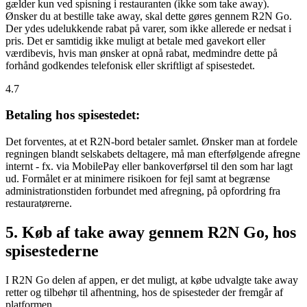
gælder kun ved spisning i restauranten (ikke som take away).
Ønsker du at bestille take away, skal dette gøres gennem R2N Go.
Der ydes udelukkende rabat på varer, som ikke allerede er nedsat i
pris. Det er samtidig ikke muligt at betale med gavekort eller
værdibevis, hvis man ønsker at opnå rabat, medmindre dette på
forhånd godkendes telefonisk eller skriftligt af spisestedet.
4.7
Betaling hos spisestedet:
Det forventes, at et R2N-bord betaler samlet. Ønsker man at fordele
regningen blandt selskabets deltagere, må man efterfølgende afregne
internt - fx. via MobilePay eller bankoverførsel til den som har lagt
ud. Formålet er at minimere risikoen for fejl samt at begrænse
administrationstiden forbundet med afregning, på opfordring fra
restauratørerne.
5. Køb af take away gennem R2N Go, hos
spisestederne
I R2N Go delen af appen, er det muligt, at købe udvalgte take away
retter og tilbehør til afhentning, hos de spisesteder der fremgår af
platformen.