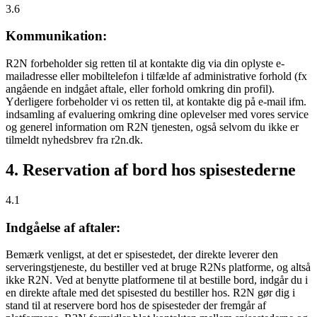
3.6
Kommunikation:
R2N forbeholder sig retten til at kontakte dig via din oplyste e-
mailadresse eller mobiltelefon i tilfælde af administrative forhold (fx
angående en indgået aftale, eller forhold omkring din profil).
Yderligere forbeholder vi os retten til, at kontakte dig på e-mail ifm.
indsamling af evaluering omkring dine oplevelser med vores service
og generel information om R2N tjenesten, også selvom du ikke er
tilmeldt nyhedsbrev fra r2n.dk.
4. Reservation af bord hos spisestederne
4.1
Indgåelse af aftaler:
Bemærk venligst, at det er spisestedet, der direkte leverer den
serveringstjeneste, du bestiller ved at bruge R2Ns platforme, og altså
ikke R2N. Ved at benytte platformene til at bestille bord, indgår du i
en direkte aftale med det spisested du bestiller hos. R2N gør dig i
stand til at reservere bord hos de spisesteder der fremgår af