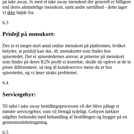
på take away, fx med et take away menukort der generelt er billigere
end deres almindelige menukort, samt andre særtilbud - dette tager
vi
ikke
højde for.
6.3
Prisfejl på menukort:
Der er et meget stort antal online menukort på platformen, hvilket
betyder, at prisfejl kan ske, ift. menukortet som findes hos
spisestedet. Det er spisestedernes ansvar, at priserne på menukort
som findes på deres R2N profil er korrekte, skulle du opleve at de to
priser differentiere, så ring til kundeservice mens du er hos
spisestedet, og vi løser straks problemet.
6.4
Servicegebyr:
Til sidst i take away bestillingsprocessen vil der blive pålagt et
mindre servicegebyr, som vil fremgå tydeligt. Gebyret dækker
udgifter forbundet med behandling af bestillingen og bygger på en
gennemsnitsbetragtning.
6.5