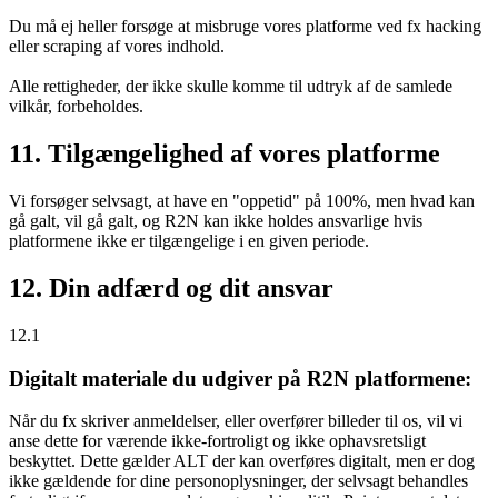
Du må ej heller forsøge at misbruge vores platforme ved fx hacking
eller scraping af vores indhold.
Alle rettigheder, der ikke skulle komme til udtryk af de samlede
vilkår, forbeholdes.
11. Tilgængelighed af vores platforme
Vi forsøger selvsagt, at have en "oppetid" på 100%, men hvad kan
gå galt, vil gå galt, og R2N kan ikke holdes ansvarlige hvis
platformene ikke er tilgængelige i en given periode.
12. Din adfærd og dit ansvar
12.1
Digitalt materiale du udgiver på R2N platformene:
Når du fx skriver anmeldelser, eller overfører billeder til os, vil vi
anse dette for værende ikke-fortroligt og ikke ophavsretsligt
beskyttet. Dette gælder ALT der kan overføres digitalt, men er dog
ikke gældende for dine personoplysninger, der selvsagt behandles