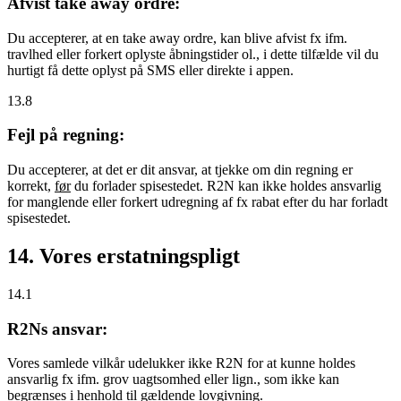
Afvist take away ordre:
Du accepterer, at en take away ordre, kan blive afvist fx ifm.
travlhed eller forkert oplyste åbningstider ol., i dette tilfælde vil du
hurtigt få dette oplyst på SMS eller direkte i appen.
13.8
Fejl på regning:
Du accepterer, at det er dit ansvar, at tjekke om din regning er
korrekt,
før
du forlader spisestedet. R2N kan ikke holdes ansvarlig
for manglende eller forkert udregning af fx rabat efter du har forladt
spisestedet.
14. Vores erstatningspligt
14.1
R2Ns ansvar:
Vores samlede vilkår udelukker ikke R2N for at kunne holdes
ansvarlig fx ifm. grov uagtsomhed eller lign., som ikke kan
begrænses i henhold til gældende lovgivning.