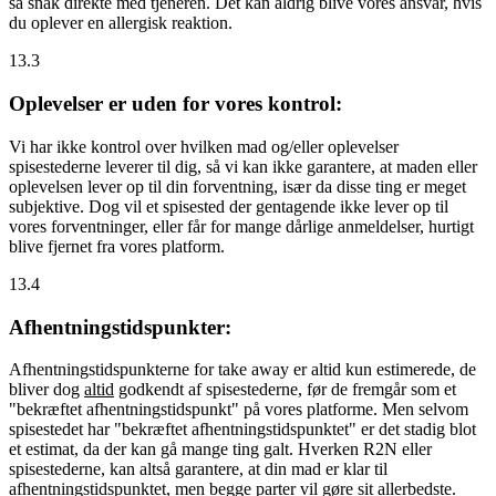
så snak direkte med tjeneren. Det kan aldrig blive vores ansvar, hvis
du oplever en allergisk reaktion.
13.3
Oplevelser er uden for vores kontrol:
Vi har ikke kontrol over hvilken mad og/eller oplevelser
spisestederne leverer til dig, så vi kan ikke garantere, at maden eller
oplevelsen lever op til din forventning, især da disse ting er meget
subjektive. Dog vil et spisested der gentagende ikke lever op til
vores forventninger, eller får for mange dårlige anmeldelser, hurtigt
blive fjernet fra vores platform.
13.4
Afhentningstidspunkter:
Afhentningstidspunkterne for take away er altid kun estimerede, de
bliver dog
altid
godkendt af spisestederne, før de fremgår som et
"bekræftet afhentningstidspunkt" på vores platforme. Men selvom
spisestedet har "bekræftet afhentningstidspunktet" er det stadig blot
et estimat, da der kan gå mange ting galt. Hverken R2N eller
spisestederne, kan altså garantere, at din mad er klar til
afhentningstidspunktet, men begge parter vil gøre sit allerbedste.