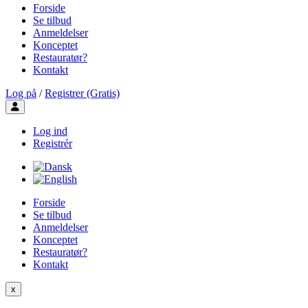
Forside
Se tilbud
Anmeldelser
Konceptet
Restauratør?
Kontakt
Log på
/
Registrer (Gratis)
Toggle user menu
Log ind
Registrér
Forside
Se tilbud
Anmeldelser
Konceptet
Restauratør?
Kontakt
x