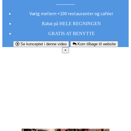
Vælg mellem +100 restauranter og caféer
Rabat på HELE REGNINGEN
GRATIS AT BENYTTE
Se konceptet i denne video
Kom tilbage til website
×
FØR DU
SMUTTER!
Hent vores gratis app og undgå at gå glip af et
godt tilbud næste gang sulten melder sig.