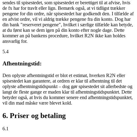
sendes til spisestedet, som spisestedet er berettiget til at afvise, hvis
de fx har for travlt eller lign. Bemærk også, at vi tidligst trækker
pengene for din ordre, når spisestedet har godkendt den. I tilfælde af
en afvist ordre, vil vi aldrig trække pengene fra din konto. Dog har
din bank "reserveret pengene", hvilket i særlige tilfælde kan betyde,
at du først kan se dem igen på din konto efter nogle dage. Dette
kommer an på bankens procedure, hvilket R2N ikke kan holdes
ansvarlig for.
5.4
Afhentningstid:
Den oplyste afhentningstid er blot et estimat, hverken R2N eller
spisestedet kan garantere, at ordren er klar til afhentning til det
oplyste afhentningstidspunkt – dog gør spisestedet sit allerbedste og
langt de fleste gange er maden klar til afhentningstidspunktet. Dette
betyder også, at hvis du kommer senere end afhentningstidspunktet,
vil din mad måske være blevet kold.
6. Priser og betaling
6.1