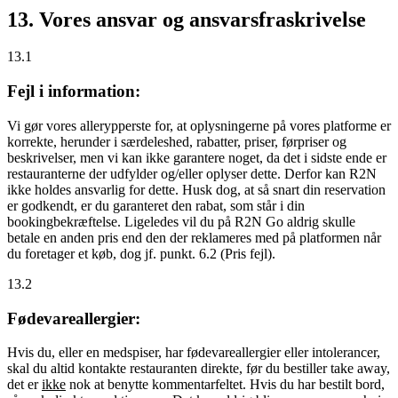
13. Vores ansvar og ansvarsfraskrivelse
13.1
Fejl i information:
Vi gør vores allerypperste for, at oplysningerne på vores platforme er
korrekte, herunder i særdeleshed, rabatter, priser, førpriser og
beskrivelser, men vi kan ikke garantere noget, da det i sidste ende er
restauranterne der udfylder og/eller oplyser dette. Derfor kan R2N
ikke holdes ansvarlig for dette. Husk dog, at så snart din reservation
er godkendt, er du garanteret den rabat, som står i din
bookingbekræftelse. Ligeledes vil du på R2N Go aldrig skulle
betale en anden pris end den der reklameres med på platformen når
du foretager et køb, dog jf. punkt. 6.2 (Pris fejl).
13.2
Fødevareallergier:
Hvis du, eller en medspiser, har fødevareallergier eller intolerancer,
skal du altid kontakte restauranten direkte, før du bestiller take away,
det er
ikke
nok at benytte kommentarfeltet. Hvis du har bestilt bord,