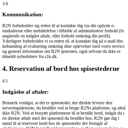
3.6
Kommunikation:
R2N forbeholder sig retten til at kontakte dig via din oplyste e-
mailadresse eller mobiltelefon i tilfælde af administrative forhold (fx
angående en indgået aftale, eller forhold omkring din profil).
Yderligere forbeholder vi os retten til, at kontakte dig på e-mail ifm.
indsamling af evaluering omkring dine oplevelser med vores service
og generel information om R2N tjenesten, også selvom du ikke er
tilmeldt nyhedsbrev fra r2n.dk.
4. Reservation af bord hos spisestederne
4.1
Indgåelse af aftaler:
Bemærk venligst, at det er spisestedet, der direkte leverer den
serveringstjeneste, du bestiller ved at bruge R2Ns platforme, og altså
ikke R2N. Ved at benytte platformene til at bestille bord, indgår du i
en direkte aftale med det spisested du bestiller hos. R2N gør dig i
stand til at reservere bord hos de spisesteder der fremgår af