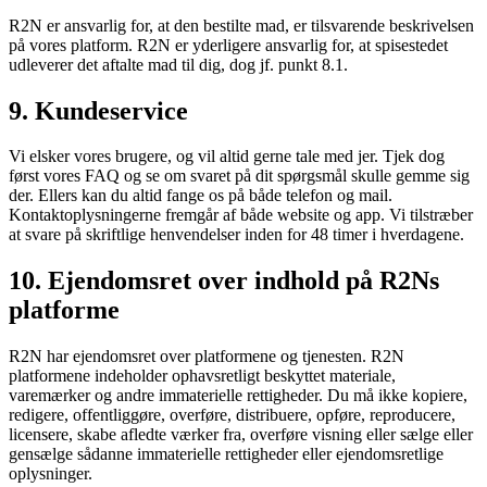
R2N er ansvarlig for, at den bestilte mad, er tilsvarende beskrivelsen
på vores platform. R2N er yderligere ansvarlig for, at spisestedet
udleverer det aftalte mad til dig, dog jf. punkt 8.1.
9. Kundeservice
Vi elsker vores brugere, og vil altid gerne tale med jer. Tjek dog
først vores FAQ og se om svaret på dit spørgsmål skulle gemme sig
der. Ellers kan du altid fange os på både telefon og mail.
Kontaktoplysningerne fremgår af både website og app. Vi tilstræber
at svare på skriftlige henvendelser inden for 48 timer i hverdagene.
10. Ejendomsret over indhold på R2Ns
platforme
R2N har ejendomsret over platformene og tjenesten. R2N
platformene indeholder ophavsretligt beskyttet materiale,
varemærker og andre immaterielle rettigheder. Du må ikke kopiere,
redigere, offentliggøre, overføre, distribuere, opføre, reproducere,
licensere, skabe afledte værker fra, overføre visning eller sælge eller
gensælge sådanne immaterielle rettigheder eller ejendomsretlige
oplysninger.