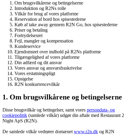
Om brugsvilkårene og betingelserne
Introduktion og R2Ns rolle
Vilkår for brug af vores platforme
Reservation af bord hos spisestederne
Køb af take away gennem R2N Go, hos spisestederne
Priser og betaling
Fortrydelsesret
Fejl, mangler og kompensation
Kundeservice
Ejendomsret over indhold på R2Ns platforme
Tilgængelighed af vores platforme
Din adfærd og dit ansvar
Vores ansvar og ansvarsfraskrivelse
Vores erstatningspligt
Opsigelse
R2N konkurrencevilkår
1. Om brugsvilkårene og betingelserne
Disse brugsvilkår og betingelser, samt vores
persondata- og
cookiepolitik
(samlede vilkår) udgør din aftale med Restaurant 2
Night ApS (R2N).
De samlede vilkår vedrører domænet
www.r2n.dk
og R2N