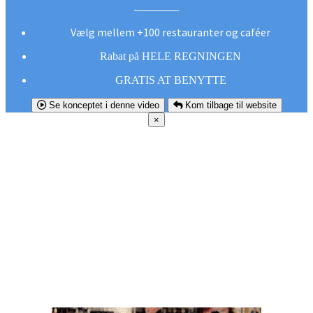
Vælg mellem +100 restauranter og caféer
Rabat på HELE REGNINGEN
GRATIS AT BENYTTE
Se konceptet i denne video
Kom tilbage til website
×
FØR DU
SMUTTER!
Hent vores gratis app og undgå at gå glip af et
godt tilbud næste gang sulten melder sig.