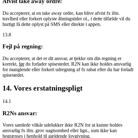
Afvist take away ordre:
Du accepterer, at en take away ordre, kan blive afvist fx ifm.
travlhed eller forkert oplyste åbningstider ol., i dette tilfælde vil du
hurtigt få dette oplyst på SMS eller direkte i appen.
13.8
Fejl på regning:
Du accepterer, at det er dit ansvar, at tjekke om din regning er
korrekt,
før
du forlader spisestedet. R2N kan ikke holdes ansvarlig
for manglende eller forkert udregning af fx rabat efter du har forladt
spisestedet.
14. Vores erstatningspligt
14.1
R2Ns ansvar:
Vores samlede vilkår udelukker ikke R2N for at kunne holdes
ansvarlig fx ifm. grov uagtsomhed eller lign., som ikke kan
begrænses i henhold til gældende lovgivning.