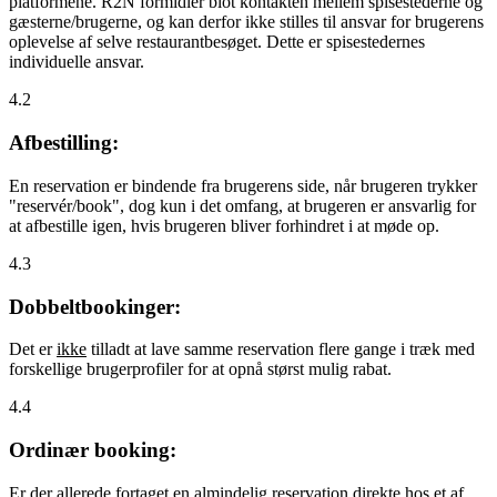
platformene. R2N formidler blot kontakten mellem spisestederne og
gæsterne/brugerne, og kan derfor ikke stilles til ansvar for brugerens
oplevelse af selve restaurantbesøget. Dette er spisestedernes
individuelle ansvar.
4.2
Afbestilling:
En reservation er bindende fra brugerens side, når brugeren trykker
"reservér/book", dog kun i det omfang, at brugeren er ansvarlig for
at afbestille igen, hvis brugeren bliver forhindret i at møde op.
4.3
Dobbeltbookinger:
Det er
ikke
tilladt at lave samme reservation flere gange i træk med
forskellige brugerprofiler for at opnå størst mulig rabat.
4.4
Ordinær booking:
Er der allerede fortaget en almindelig reservation direkte hos et af