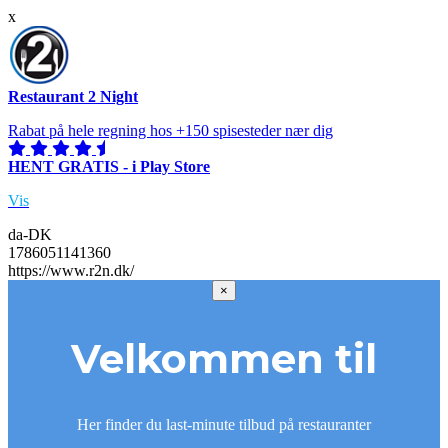
x
Restaurant 2 Night
Rabat på hele regning hos +150 spisesteder nær dig
HENT GRATIS - i Play Store
Vis
da-DK
1786051141360
https://www.r2n.dk/
×
Velkommen til
Her finder du last-minute tilbud på restauranter