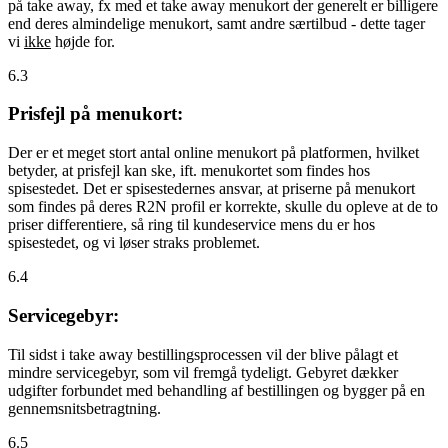
på take away, fx med et take away menukort der generelt er billigere
end deres almindelige menukort, samt andre særtilbud - dette tager
vi
ikke
højde for.
6.3
Prisfejl på menukort:
Der er et meget stort antal online menukort på platformen, hvilket
betyder, at prisfejl kan ske, ift. menukortet som findes hos
spisestedet. Det er spisestedernes ansvar, at priserne på menukort
som findes på deres R2N profil er korrekte, skulle du opleve at de to
priser differentiere, så ring til kundeservice mens du er hos
spisestedet, og vi løser straks problemet.
6.4
Servicegebyr:
Til sidst i take away bestillingsprocessen vil der blive pålagt et
mindre servicegebyr, som vil fremgå tydeligt. Gebyret dækker
udgifter forbundet med behandling af bestillingen og bygger på en
gennemsnitsbetragtning.
6.5