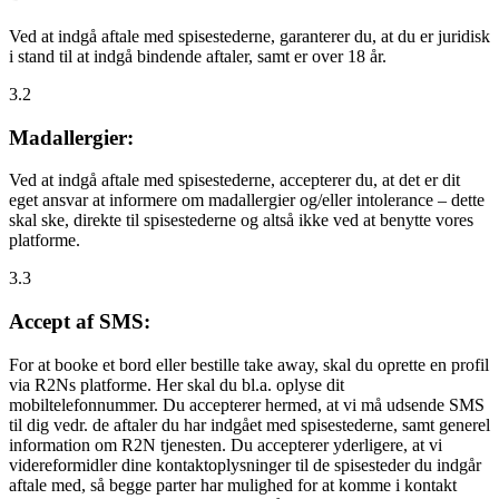
Ved at indgå aftale med spisestederne, garanterer du, at du er juridisk
i stand til at indgå bindende aftaler, samt er over 18 år.
3.2
Madallergier:
Ved at indgå aftale med spisestederne, accepterer du, at det er dit
eget ansvar at informere om madallergier og/eller intolerance – dette
skal ske, direkte til spisestederne og altså ikke ved at benytte vores
platforme.
3.3
Accept af SMS:
For at booke et bord eller bestille take away, skal du oprette en profil
via R2Ns platforme. Her skal du bl.a. oplyse dit
mobiltelefonnummer. Du accepterer hermed, at vi må udsende SMS
til dig vedr. de aftaler du har indgået med spisestederne, samt generel
information om R2N tjenesten. Du accepterer yderligere, at vi
videreformidler dine kontaktoplysninger til de spisesteder du indgår
aftale med, så begge parter har mulighed for at komme i kontakt