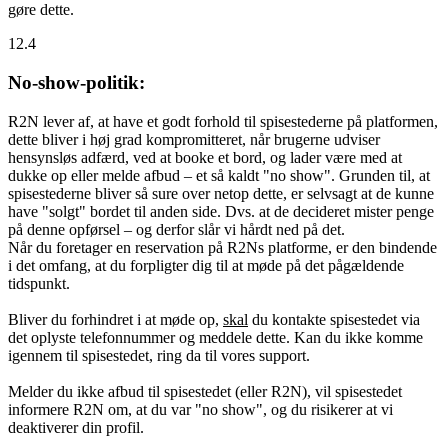
gøre dette.
12.4
No-show-politik:
R2N lever af, at have et godt forhold til spisestederne på platformen,
dette bliver i høj grad kompromitteret, når brugerne udviser
hensynsløs adfærd, ved at booke et bord, og lader være med at
dukke op eller melde afbud – et så kaldt "no show". Grunden til, at
spisestederne bliver så sure over netop dette, er selvsagt at de kunne
have "solgt" bordet til anden side. Dvs. at de decideret mister penge
på denne opførsel – og derfor slår vi hårdt ned på det.
Når du foretager en reservation på R2Ns platforme, er den bindende
i det omfang, at du forpligter dig til at møde på det pågældende
tidspunkt.
Bliver du forhindret i at møde op,
skal
du kontakte spisestedet via
det oplyste telefonnummer og meddele dette. Kan du ikke komme
igennem til spisestedet, ring da til vores support.
Melder du ikke afbud til spisestedet (eller R2N), vil spisestedet
informere R2N om, at du var "no show", og du risikerer at vi
deaktiverer din profil.