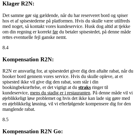
Klager R2N:
Det samme gør sig gældende, når du har reserveret bord og spiser
hos et af spisestederne på platformen. Hvis du skulle være utilfreds
med noget, så kontakt vores kundeservice. Husk dog altid at tjekke
om din regning er korrekt
før
du betaler spisestedet, på denne måde
rettes eventuelle fejl ganske nemt.
8.4
Kompensation R2N:
R2N er ansvarlig for, at spisestedet giver dig den aftalte rabat, når du
booker bord gennem vores service. Hvis du skulle opleve, at et
spisested ikke vil give dig den rabat, som står i din
bookingbekræftelse, er det vigtigt at du
straks
ringer til
kundeservice,
mens du stadig er i restauranten
. På denne måde vil vi
øjeblikkeligt løse problemet og hvis det ikke kan lade sig gøre med
en øjeblikkelig løsning, vil vi efterfølgende kompensere dig for den
manglende rabat.
8.5
Kompensation R2N Go: