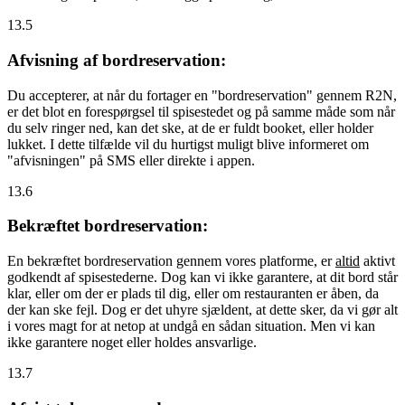
13.5
Afvisning af bordreservation:
Du accepterer, at når du fortager en "bordreservation" gennem R2N,
er det blot en forespørgsel til spisestedet og på samme måde som når
du selv ringer ned, kan det ske, at de er fuldt booket, eller holder
lukket. I dette tilfælde vil du hurtigst muligt blive informeret om
"afvisningen" på SMS eller direkte i appen.
13.6
Bekræftet bordreservation:
En bekræftet bordreservation gennem vores platforme, er
altid
aktivt
godkendt af spisestederne. Dog kan vi ikke garantere, at dit bord står
klar, eller om der er plads til dig, eller om restauranten er åben, da
der kan ske fejl. Dog er det uhyre sjældent, at dette sker, da vi gør alt
i vores magt for at netop at undgå en sådan situation. Men vi kan
ikke garantere noget eller holdes ansvarlige.
13.7