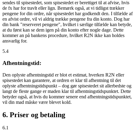
sendes til spisestedet, som spisestedet er berettiget til at afvise, hvis
de fx har for travlt eller lign. Bemærk også, at vi tidligst trækker
pengene for din ordre, når spisestedet har godkendt den. I tilfælde af
en afvist ordre, vil vi aldrig trække pengene fra din konto. Dog har
din bank "reserveret pengene", hvilket i særlige tilfælde kan betyde,
at du først kan se dem igen på din konto efter nogle dage. Dette
kommer an på bankens procedure, hvilket R2N ikke kan holdes
ansvarlig for.
5.4
Afhentningstid:
Den oplyste afhentningstid er blot et estimat, hverken R2N eller
spisestedet kan garantere, at ordren er klar til afhentning til det
oplyste afhentningstidspunkt – dog gør spisestedet sit allerbedste og
langt de fleste gange er maden klar til afhentningstidspunktet. Dette
betyder også, at hvis du kommer senere end afhentningstidspunktet,
vil din mad måske være blevet kold.
6. Priser og betaling
6.1