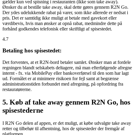
gælder kun ved spisning i restauranten (ikke som take away).
Ønsker du at bestille take away, skal dette gøres gennem R2N Go.
Der ydes udelukkende rabat på varer, som ikke allerede er nedsat i
pris. Det er samtidig ikke muligt at betale med gavekort eller
værdibevis, hvis man ønsker at opnå rabat, medmindre dette på
forhånd godkendes telefonisk eller skriftligt af spisestedet.
4.7
Betaling hos spisestedet:
Det forventes, at et R2N-bord betaler samlet. Ønsker man at fordele
regningen blandt selskabets deltagere, må man efterfølgende afregne
internt - fx. via MobilePay eller bankoverførsel til den som har lagt
ud. Formålet er at minimere risikoen for fejl samt at begrænse
administrationstiden forbundet med afregning, på opfordring fra
restauratørerne.
5. Køb af take away gennem R2N Go, hos
spisestederne
I R2N Go delen af appen, er det muligt, at købe udvalgte take away
retter og tilbehør til afhentning, hos de spisesteder der fremgår af
platformen.