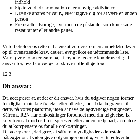
indhold
Støtte vold, diskrimination eller ulovlige aktiviteter
Krænke andres privatliv, eller udgive dig for at være en anden
person
Fremsætte alvorlige, uverificerede påstande, som kan skade
restauranter eller andre parter.
Vi forbeholder os retten til alene at vurdere, om en anmeldelse lever
op til ovenstående krav, det er i øvrigt
ikke
en udtømmende liste.
Vær i øvrigt opmærksom på, at myndighederne kan drage dig til
ansvar for, hvad du vælger at skrive i offentlige fora.
12.3
Dit ansvar:
Du accepterer at, at det er dit ansvar, hvis du udgiver nogen former
for digitalt materiale fx tekst eller billeder, men ikke begrænset til
dette, på vores platforme, uden at have de nødvendige rettigheder.
Såfremt, R2N har omkostninger forbundet med din udgivelse, fx
krav fremsat mod os fra et spisested eller anden tredjepart, acceptere
du at kompensere os for alle omkostninger.
Du accepterer yderligere, at såfremt myndigheder / domstole
pålægger os at videregive oplysninger om dig, vil vi til enhver tid