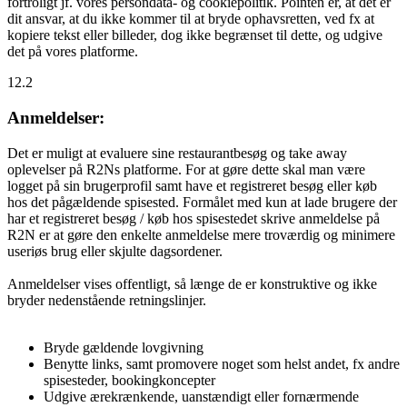
fortroligt jf. vores persondata- og cookiepolitik. Pointen er, at det er
dit ansvar, at du ikke kommer til at bryde ophavsretten, ved fx at
kopiere tekst eller billeder, dog ikke begrænset til dette, og udgive
det på vores platforme.
12.2
Anmeldelser:
Det er muligt at evaluere sine restaurantbesøg og take away
oplevelser på R2Ns platforme. For at gøre dette skal man være
logget på sin brugerprofil samt have et registreret besøg eller køb
hos det pågældende spisested. Formålet med kun at lade brugere der
har et registreret besøg / køb hos spisestedet skrive anmeldelse på
R2N er at gøre den enkelte anmeldelse mere troværdig og minimere
useriøs brug eller skjulte dagsordener.
Anmeldelser vises offentligt, så længe de er konstruktive og ikke
bryder nedenstående retningslinjer.
Bryde gældende lovgivning
Benytte links, samt promovere noget som helst andet, fx andre
spisesteder, bookingkoncepter
Udgive ærekrænkende, uanstændigt eller fornærmende