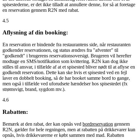
spisestederne, er det ikke tilladt at annullere denne, for så at foretage
en reservation gennem R2N med rabat.
4.5
Aflysning af din booking:
En reservation er bindende fra restaurantens side, når restauranten
godkender reservationen, og status ændres fra "afventer" til
"godkendt" i brugerens reservationsoversigt. Brugeren vil herefter
modtage en SMS/notifikation som kvittering. R2N kan dog ikke
stilles til ansvar, i tilfælde af at et spisested bliver nødt til at aflyse en
godkendt reservation. Dette kan ske hvis et spisested ved en fejl
laver en dobbelt booking, så de har booket samme bord to gange,
men også i tilfælde ved uforudsete hændelser hos spisestedet (fx
strømsvigt, brand, sygdom mv.).
4.6
Rabatten:
Bemærk at den rabat, der kan opnås ved
bordreservation
gennem
R2N, gælder for hele regningen, men at rabatten på drikkevarer kun
opnås, hvis drikkevarerne er købt sammen med mad. Rabatten