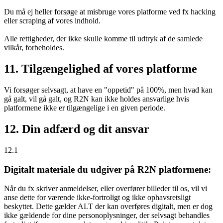
Du må ej heller forsøge at misbruge vores platforme ved fx hacking
eller scraping af vores indhold.
Alle rettigheder, der ikke skulle komme til udtryk af de samlede
vilkår, forbeholdes.
11. Tilgængelighed af vores platforme
Vi forsøger selvsagt, at have en "oppetid" på 100%, men hvad kan
gå galt, vil gå galt, og R2N kan ikke holdes ansvarlige hvis
platformene ikke er tilgængelige i en given periode.
12. Din adfærd og dit ansvar
12.1
Digitalt materiale du udgiver på R2N platformene:
Når du fx skriver anmeldelser, eller overfører billeder til os, vil vi
anse dette for værende ikke-fortroligt og ikke ophavsretsligt
beskyttet. Dette gælder ALT der kan overføres digitalt, men er dog
ikke gældende for dine personoplysninger, der selvsagt behandles