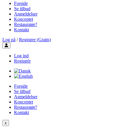
Forside
Se tilbud
Anmeldelser
Konceptet
Restauratør?
Kontakt
Log på
/
Registrer (Gratis)
Toggle user menu
Log ind
Registrér
Forside
Se tilbud
Anmeldelser
Konceptet
Restauratør?
Kontakt
x