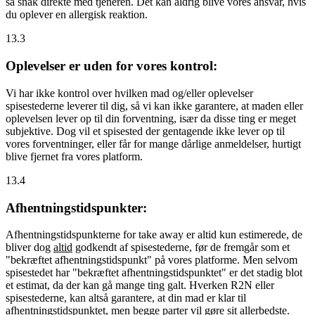
så snak direkte med tjeneren. Det kan aldrig blive vores ansvar, hvis
du oplever en allergisk reaktion.
13.3
Oplevelser er uden for vores kontrol:
Vi har ikke kontrol over hvilken mad og/eller oplevelser
spisestederne leverer til dig, så vi kan ikke garantere, at maden eller
oplevelsen lever op til din forventning, især da disse ting er meget
subjektive. Dog vil et spisested der gentagende ikke lever op til
vores forventninger, eller får for mange dårlige anmeldelser, hurtigt
blive fjernet fra vores platform.
13.4
Afhentningstidspunkter:
Afhentningstidspunkterne for take away er altid kun estimerede, de
bliver dog
altid
godkendt af spisestederne, før de fremgår som et
"bekræftet afhentningstidspunkt" på vores platforme. Men selvom
spisestedet har "bekræftet afhentningstidspunktet" er det stadig blot
et estimat, da der kan gå mange ting galt. Hverken R2N eller
spisestederne, kan altså garantere, at din mad er klar til
afhentningstidspunktet, men begge parter vil gøre sit allerbedste.