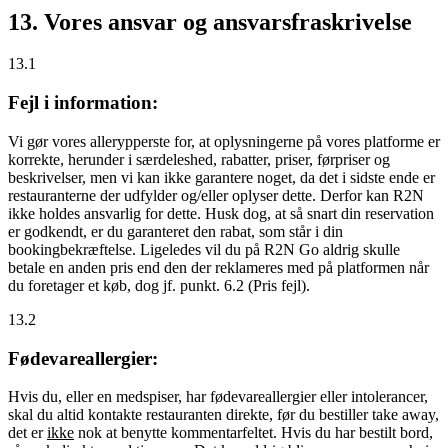
13. Vores ansvar og ansvarsfraskrivelse
13.1
Fejl i information:
Vi gør vores allerypperste for, at oplysningerne på vores platforme er
korrekte, herunder i særdeleshed, rabatter, priser, førpriser og
beskrivelser, men vi kan ikke garantere noget, da det i sidste ende er
restauranterne der udfylder og/eller oplyser dette. Derfor kan R2N
ikke holdes ansvarlig for dette. Husk dog, at så snart din reservation
er godkendt, er du garanteret den rabat, som står i din
bookingbekræftelse. Ligeledes vil du på R2N Go aldrig skulle
betale en anden pris end den der reklameres med på platformen når
du foretager et køb, dog jf. punkt. 6.2 (Pris fejl).
13.2
Fødevareallergier:
Hvis du, eller en medspiser, har fødevareallergier eller intolerancer,
skal du altid kontakte restauranten direkte, før du bestiller take away,
det er
ikke
nok at benytte kommentarfeltet. Hvis du har bestilt bord,