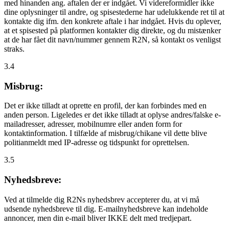
med hinanden ang. aftalen der er indgået. Vi videreformidler ikke
dine oplysninger til andre, og spisestederne har udelukkende ret til at
kontakte dig ifm. den konkrete aftale i har indgået. Hvis du oplever,
at et spisested på platformen kontakter dig direkte, og du mistænker
at de har fået dit navn/nummer gennem R2N, så kontakt os venligst
straks.
3.4
Misbrug:
Det er ikke tilladt at oprette en profil, der kan forbindes med en
anden person. Ligeledes er det ikke tilladt at oplyse andres/falske e-
mailadresser, adresser, mobilnumre eller anden form for
kontaktinformation. I tilfælde af misbrug/chikane vil dette blive
politianmeldt med IP-adresse og tidspunkt for oprettelsen.
3.5
Nyhedsbreve:
Ved at tilmelde dig R2Ns nyhedsbrev accepterer du, at vi må
udsende nyhedsbreve til dig. E-mailnyhedsbreve kan indeholde
annoncer, men din e-mail bliver IKKE delt med tredjepart.