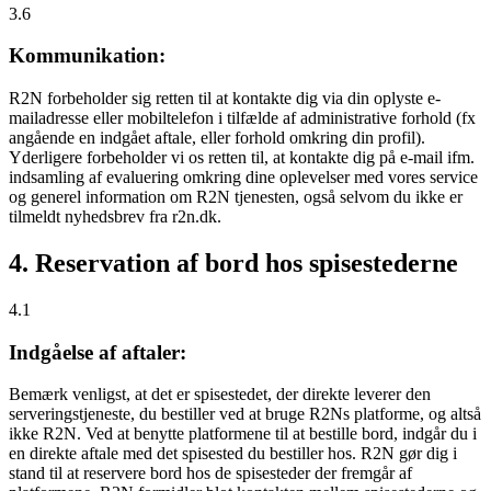
3.6
Kommunikation:
R2N forbeholder sig retten til at kontakte dig via din oplyste e-
mailadresse eller mobiltelefon i tilfælde af administrative forhold (fx
angående en indgået aftale, eller forhold omkring din profil).
Yderligere forbeholder vi os retten til, at kontakte dig på e-mail ifm.
indsamling af evaluering omkring dine oplevelser med vores service
og generel information om R2N tjenesten, også selvom du ikke er
tilmeldt nyhedsbrev fra r2n.dk.
4. Reservation af bord hos spisestederne
4.1
Indgåelse af aftaler:
Bemærk venligst, at det er spisestedet, der direkte leverer den
serveringstjeneste, du bestiller ved at bruge R2Ns platforme, og altså
ikke R2N. Ved at benytte platformene til at bestille bord, indgår du i
en direkte aftale med det spisested du bestiller hos. R2N gør dig i
stand til at reservere bord hos de spisesteder der fremgår af