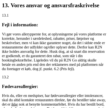
13. Vores ansvar og ansvarsfraskrivelse
13.1
Fejl i information:
Vi gør vores allerypperste for, at oplysningerne på vores platforme er
korrekte, herunder i særdeleshed, rabatter, priser, førpriser og
beskrivelser, men vi kan ikke garantere noget, da det i sidste ende er
restauranterne der udfylder og/eller oplyser dette. Derfor kan R2N
ikke holdes ansvarlig for dette. Husk dog, at så snart din reservation
er godkendt, er du garanteret den rabat, som står i din
bookingbekræftelse. Ligeledes vil du på R2N Go aldrig skulle
betale en anden pris end den der reklameres med på platformen når
du foretager et køb, dog jf. punkt. 6.2 (Pris fejl).
13.2
Fødevareallergier:
Hvis du, eller en medspiser, har fødevareallergier eller intolerancer,
skal du altid kontakte restauranten direkte, før du bestiller take away,
det er
ikke
nok at benytte kommentarfeltet. Hvis du har bestilt bord,