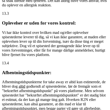
så snak direkte med tjeneren. Det kan aldrig blive vores ansvar, hvis
du oplever en allergisk reaktion.
13.3
Oplevelser er uden for vores kontrol:
Vi har ikke kontrol over hvilken mad og/eller oplevelser
spisestederne leverer til dig, så vi kan ikke garantere, at maden eller
oplevelsen lever op til din forventning, især da disse ting er meget
subjektive. Dog vil et spisested der gentagende ikke lever op til
vores forventninger, eller får for mange dårlige anmeldelser, hurtigt
blive fjernet fra vores platform.
13.4
Afhentningstidspunkter:
Afhentningstidspunkterne for take away er altid kun estimerede, de
bliver dog
altid
godkendt af spisestederne, før de fremgår som et
"bekræftet afhentningstidspunkt" på vores platforme. Men selvom
spisestedet har "bekræftet afhentningstidspunktet" er det stadig blot
et estimat, da der kan gå mange ting galt. Hverken R2N eller
spisestederne, kan altså garantere, at din mad er klar til
afhentningstidspunktet, men begge parter vil gøre sit allerbedste.