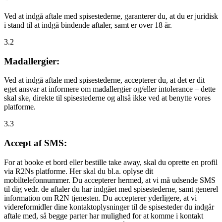
Ved at indgå aftale med spisestederne, garanterer du, at du er juridisk
i stand til at indgå bindende aftaler, samt er over 18 år.
3.2
Madallergier:
Ved at indgå aftale med spisestederne, accepterer du, at det er dit
eget ansvar at informere om madallergier og/eller intolerance – dette
skal ske, direkte til spisestederne og altså ikke ved at benytte vores
platforme.
3.3
Accept af SMS:
For at booke et bord eller bestille take away, skal du oprette en profil
via R2Ns platforme. Her skal du bl.a. oplyse dit
mobiltelefonnummer. Du accepterer hermed, at vi må udsende SMS
til dig vedr. de aftaler du har indgået med spisestederne, samt generel
information om R2N tjenesten. Du accepterer yderligere, at vi
videreformidler dine kontaktoplysninger til de spisesteder du indgår
aftale med, så begge parter har mulighed for at komme i kontakt