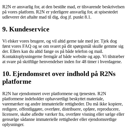
R2N er ansvarlig for, at den bestilte mad, er tilsvarende beskrivelsen
på vores platform. R2N er yderligere ansvarlig for, at spisestedet
udleverer det aftalte mad til dig, dog jf. punkt 8.1.
9. Kundeservice
Vi elsker vores brugere, og vil altid gerne tale med jer. Tjek dog
først vores FAQ og se om svaret på dit spørgsmål skulle gemme sig
der. Ellers kan du altid fange os på både telefon og mail.
Kontaktoplysningerne fremgår af både website og app. Vi tilstræber
at svare på skriftlige henvendelser inden for 48 timer i hverdagene.
10. Ejendomsret over indhold på R2Ns
platforme
R2N har ejendomsret over platformene og tjenesten. R2N
platformene indeholder ophavsretligt beskyttet materiale,
varemærker og andre immaterielle rettigheder. Du må ikke kopiere,
redigere, offentliggøre, overføre, distribuere, opføre, reproducere,
licensere, skabe afledte værker fra, overføre visning eller sælge eller
gensælge sådanne immaterielle rettigheder eller ejendomsretlige
oplysninger.