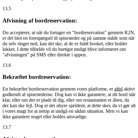
13.5
Afvisning af bordreservation:
Du accepterer, at når du fortager en "bordreservation" gennem R2N,
er det blot en forespørgsel til spisestedet og på samme måde som når
du selv ringer ned, kan det ske, at de er fuldt booket, eller holder
lukket. I dette tilfælde vil du hurtigst muligt blive informeret om
"afvisningen" på SMS eller direkte i appen.
13.6
Bekræftet bordreservation:
En bekræftet bordreservation gennem vores platforme, er
altid
aktivt
godkendt af spisestederne. Dog kan vi ikke garantere, at dit bord står
klar, eller om der er plads til dig, eller om restauranten er åben, da
der kan ske fejl. Dog er det uhyre sjældent, at dette sker, da vi gør alt
i vores magt for at netop at undgå en sådan situation. Men vi kan
ikke garantere noget eller holdes ansvarlige.
13.7