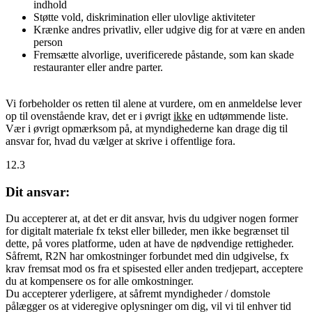
indhold
Støtte vold, diskrimination eller ulovlige aktiviteter
Krænke andres privatliv, eller udgive dig for at være en anden
person
Fremsætte alvorlige, uverificerede påstande, som kan skade
restauranter eller andre parter.
Vi forbeholder os retten til alene at vurdere, om en anmeldelse lever
op til ovenstående krav, det er i øvrigt
ikke
en udtømmende liste.
Vær i øvrigt opmærksom på, at myndighederne kan drage dig til
ansvar for, hvad du vælger at skrive i offentlige fora.
12.3
Dit ansvar:
Du accepterer at, at det er dit ansvar, hvis du udgiver nogen former
for digitalt materiale fx tekst eller billeder, men ikke begrænset til
dette, på vores platforme, uden at have de nødvendige rettigheder.
Såfremt, R2N har omkostninger forbundet med din udgivelse, fx
krav fremsat mod os fra et spisested eller anden tredjepart, acceptere
du at kompensere os for alle omkostninger.
Du accepterer yderligere, at såfremt myndigheder / domstole
pålægger os at videregive oplysninger om dig, vil vi til enhver tid