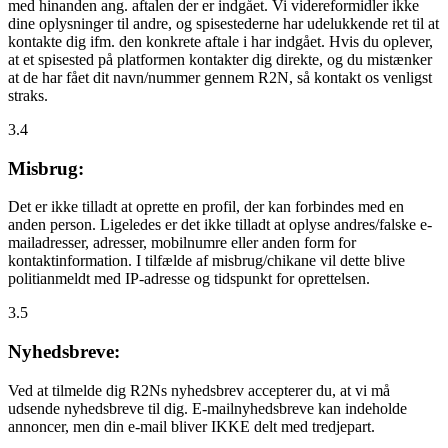
med hinanden ang. aftalen der er indgået. Vi videreformidler ikke
dine oplysninger til andre, og spisestederne har udelukkende ret til at
kontakte dig ifm. den konkrete aftale i har indgået. Hvis du oplever,
at et spisested på platformen kontakter dig direkte, og du mistænker
at de har fået dit navn/nummer gennem R2N, så kontakt os venligst
straks.
3.4
Misbrug:
Det er ikke tilladt at oprette en profil, der kan forbindes med en
anden person. Ligeledes er det ikke tilladt at oplyse andres/falske e-
mailadresser, adresser, mobilnumre eller anden form for
kontaktinformation. I tilfælde af misbrug/chikane vil dette blive
politianmeldt med IP-adresse og tidspunkt for oprettelsen.
3.5
Nyhedsbreve:
Ved at tilmelde dig R2Ns nyhedsbrev accepterer du, at vi må
udsende nyhedsbreve til dig. E-mailnyhedsbreve kan indeholde
annoncer, men din e-mail bliver IKKE delt med tredjepart.