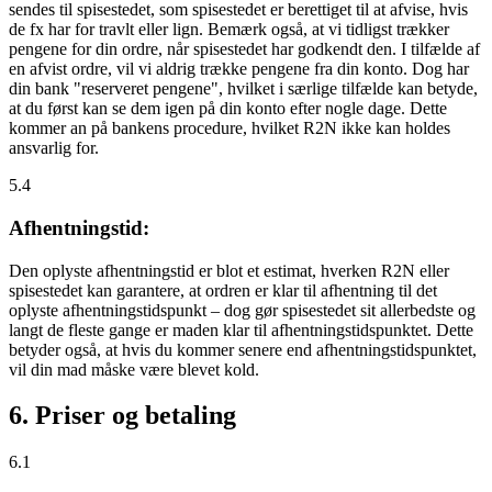
sendes til spisestedet, som spisestedet er berettiget til at afvise, hvis
de fx har for travlt eller lign. Bemærk også, at vi tidligst trækker
pengene for din ordre, når spisestedet har godkendt den. I tilfælde af
en afvist ordre, vil vi aldrig trække pengene fra din konto. Dog har
din bank "reserveret pengene", hvilket i særlige tilfælde kan betyde,
at du først kan se dem igen på din konto efter nogle dage. Dette
kommer an på bankens procedure, hvilket R2N ikke kan holdes
ansvarlig for.
5.4
Afhentningstid:
Den oplyste afhentningstid er blot et estimat, hverken R2N eller
spisestedet kan garantere, at ordren er klar til afhentning til det
oplyste afhentningstidspunkt – dog gør spisestedet sit allerbedste og
langt de fleste gange er maden klar til afhentningstidspunktet. Dette
betyder også, at hvis du kommer senere end afhentningstidspunktet,
vil din mad måske være blevet kold.
6. Priser og betaling
6.1