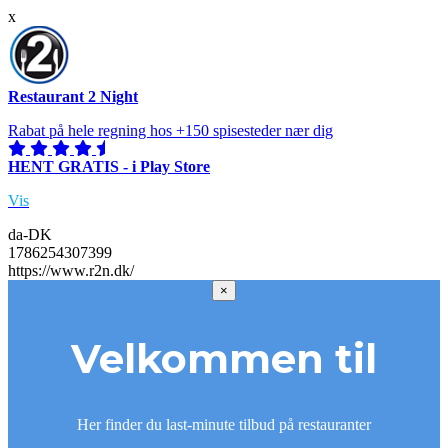
x
Restaurant 2 Night
Rabat på hele regning hos +150 spisesteder nær dig
HENT GRATIS - i Play Store
Vis
da-DK
1786254307399
https://www.r2n.dk/
×
Velkommen til
Her finder du last-minute tilbud på restauranter