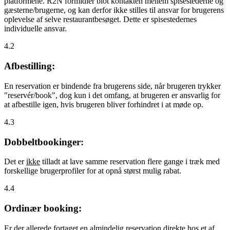
platformene. R2N formidler blot kontakten mellem spisestederne og
gæsterne/brugerne, og kan derfor ikke stilles til ansvar for brugerens
oplevelse af selve restaurantbesøget. Dette er spisestedernes
individuelle ansvar.
4.2
Afbestilling:
En reservation er bindende fra brugerens side, når brugeren trykker
"reservér/book", dog kun i det omfang, at brugeren er ansvarlig for
at afbestille igen, hvis brugeren bliver forhindret i at møde op.
4.3
Dobbeltbookinger:
Det er
ikke
tilladt at lave samme reservation flere gange i træk med
forskellige brugerprofiler for at opnå størst mulig rabat.
4.4
Ordinær booking:
Er der allerede fortaget en almindelig reservation direkte hos et af