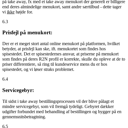
på take away, fx med et take away menukort der generelt er billigere
end deres almindelige menukort, samt andre særtilbud - dette tager
vi
ikke
højde for.
6.3
Prisfejl på menukort:
Der er et meget stort antal online menukort på platformen, hvilket
betyder, at prisfejl kan ske, ift. menukortet som findes hos
spisestedet. Det er spisestedernes ansvar, at priserne på menukort
som findes på deres R2N profil er korrekte, skulle du opleve at de to
priser differentiere, så ring til kundeservice mens du er hos
spisestedet, og vi løser straks problemet.
6.4
Servicegebyr:
Til sidst i take away bestillingsprocessen vil der blive pålagt et
mindre servicegebyr, som vil fremgå tydeligt. Gebyret dækker
udgifter forbundet med behandling af bestillingen og bygger på en
gennemsnitsbetragtning.
6.5