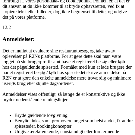
fortroligt jf. vores persondata- og cookiepolitik. Pointen er, at det er
dit ansvar, at du ikke kommer til at bryde ophavsretten, ved fx at
kopiere tekst eller billeder, dog ikke begrænset til dette, og udgive
det på vores platforme.
12.2
Anmeldelser:
Det er muligt at evaluere sine restaurantbesøg og take away
oplevelser på R2Ns platforme. For at gøre dette skal man være
logget på sin brugerprofil samt have et registreret besøg eller køb
hos det pågældende spisested. Formålet med kun at lade brugere der
har et registreret besøg / køb hos spisestedet skrive anmeldelse på
R2N er at gøre den enkelte anmeldelse mere troværdig og minimere
useriøs brug eller skjulte dagsordener.
Anmeldelser vises offentligt, så længe de er konstruktive og ikke
bryder nedenstående retningslinjer.
Bryde gældende lovgivning
Benytte links, samt promovere noget som helst andet, fx andre
spisesteder, bookingkoncepter
Udgive ærekrænkende, uanstændigt eller fornærmende