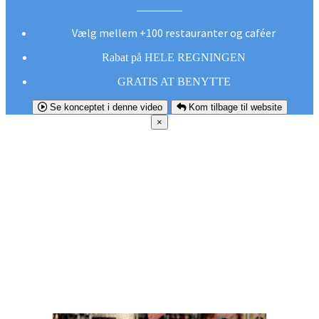
Vælg mellem +100 restauranter og caféer
Rabat på HELE REGNINGEN
GRATIS AT BENYTTE
Se konceptet i denne video
Kom tilbage til website
×
FØR DU
SMUTTER!
Hent vores gratis app og undgå at gå glip af et
godt tilbud næste gang sulten melder sig.