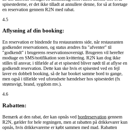
spisestederne, er det ikke tilladt at annullere denne, for så at foretage
en reservation gennem R2N med rabat.
4.5
Aflysning af din booking:
En reservation er bindende fra restaurantens side, når restauranten
godkender reservationen, og status ændres fra "afventer" til
"godkendt" i brugerens reservationsoversigt. Brugeren vil herefter
modtage en SMS/notifikation som kvittering. R2N kan dog ikke
stilles til ansvar, i tilfælde af at et spisested bliver nødt til at aflyse en
godkendt reservation. Dette kan ske hvis et spisested ved en fejl
laver en dobbelt booking, så de har booket samme bord to gange,
men også i tilfælde ved uforudsete hændelser hos spisestedet (fx
strømsvigt, brand, sygdom mv.).
4.6
Rabatten:
Bemærk at den rabat, der kan opnås ved
bordreservation
gennem
R2N, gælder for hele regningen, men at rabatten på drikkevarer kun
opnås, hvis drikkevarerne er købt sammen med mad. Rabatten