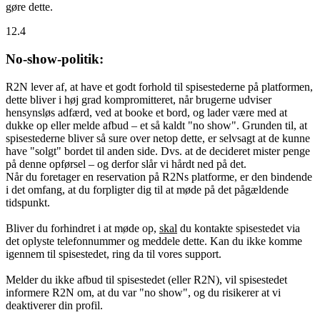
gøre dette.
12.4
No-show-politik:
R2N lever af, at have et godt forhold til spisestederne på platformen,
dette bliver i høj grad kompromitteret, når brugerne udviser
hensynsløs adfærd, ved at booke et bord, og lader være med at
dukke op eller melde afbud – et så kaldt "no show". Grunden til, at
spisestederne bliver så sure over netop dette, er selvsagt at de kunne
have "solgt" bordet til anden side. Dvs. at de decideret mister penge
på denne opførsel – og derfor slår vi hårdt ned på det.
Når du foretager en reservation på R2Ns platforme, er den bindende
i det omfang, at du forpligter dig til at møde på det pågældende
tidspunkt.
Bliver du forhindret i at møde op,
skal
du kontakte spisestedet via
det oplyste telefonnummer og meddele dette. Kan du ikke komme
igennem til spisestedet, ring da til vores support.
Melder du ikke afbud til spisestedet (eller R2N), vil spisestedet
informere R2N om, at du var "no show", og du risikerer at vi
deaktiverer din profil.