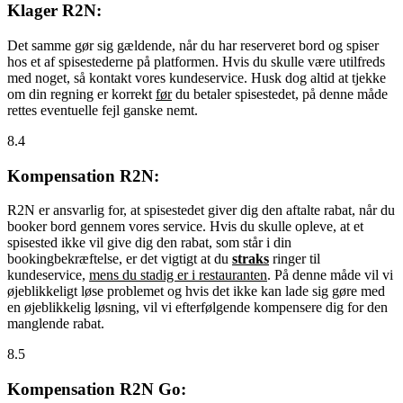
Klager R2N:
Det samme gør sig gældende, når du har reserveret bord og spiser
hos et af spisestederne på platformen. Hvis du skulle være utilfreds
med noget, så kontakt vores kundeservice. Husk dog altid at tjekke
om din regning er korrekt
før
du betaler spisestedet, på denne måde
rettes eventuelle fejl ganske nemt.
8.4
Kompensation R2N:
R2N er ansvarlig for, at spisestedet giver dig den aftalte rabat, når du
booker bord gennem vores service. Hvis du skulle opleve, at et
spisested ikke vil give dig den rabat, som står i din
bookingbekræftelse, er det vigtigt at du
straks
ringer til
kundeservice,
mens du stadig er i restauranten
. På denne måde vil vi
øjeblikkeligt løse problemet og hvis det ikke kan lade sig gøre med
en øjeblikkelig løsning, vil vi efterfølgende kompensere dig for den
manglende rabat.
8.5
Kompensation R2N Go: