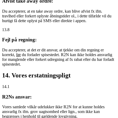
Afvist take away ordre:
Du accepterer, at en take away ordre, kan blive afvist fx ifm.
travlhed eller forkert oplyste åbningstider ol., i dette tilfælde vil du
hurtigt få dette oplyst på SMS eller direkte i appen.
13.8
Fejl på regning:
Du accepterer, at det er dit ansvar, at tjekke om din regning er
korrekt,
før
du forlader spisestedet. R2N kan ikke holdes ansvarlig
for manglende eller forkert udregning af fx rabat efter du har forladt
spisestedet.
14. Vores erstatningspligt
14.1
R2Ns ansvar:
Vores samlede vilkår udelukker ikke R2N for at kunne holdes
ansvarlig fx ifm. grov uagtsomhed eller lign., som ikke kan
begrænses i henhold til gældende lovgivning.