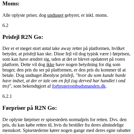
Moms:
Alle oplyste priser, dog
undtaget
gebyrer, er inkl. moms.
6.2
Prisfejl R2N Go:
Der er et meget stort antal take away retter på platformen, hvilket
betyder, at prisfejl kan ske. Disse fejl vil dog typisk være i førprisen,
som kan have ændret sig, uden at det er blevet opdateret på vores
platform. Dette vil dog
ikke
have nogen betydning for dig som
bruger, den pris du ser på platformen, er den pris du kommer til at
betale. Dog undtaget åbenlyse prisfejl,
"hvor du som kunde burde
have indset, at der er tale om en fejl (og derved har handlet i ond
tro)"
, som bekendtgjort af
forbrugerombudsmanden.dk
.
6.2.1
Førpriser på R2N Go:
De oplyste førpriser er spisestedets normalpris for retten. Dvs. den
pris, du kan købe retten til, hvis du bestiller fra deres almindelige
menukort. Spisestederne kører nogen gange med deres egne rabatter