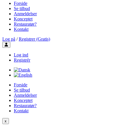
Forside
Se tilbud
Anmeldelser
Konceptet
Restauratør?
Kontakt
Log på
/
Registrer (Gratis)
Toggle user menu
Log ind
Registrér
Forside
Se tilbud
Anmeldelser
Konceptet
Restauratør?
Kontakt
x