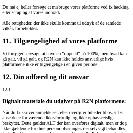
Du må ej heller forsøge at misbruge vores platforme ved fx hacking
eller scraping af vores indhold.
Alle rettigheder, der ikke skulle komme til udtryk af de samlede
vilkår, forbeholdes.
11. Tilgængelighed af vores platforme
Vi forsøger selvsagt, at have en "oppetid" på 100%, men hvad kan
gå galt, vil gå galt, og R2N kan ikke holdes ansvarlige hvis
platformene ikke er tilgængelige i en given periode.
12. Din adfærd og dit ansvar
12.1
Digitalt materiale du udgiver på R2N platformene:
Når du fx skriver anmeldelser, eller overfører billeder til os, vil vi
anse dette for værende ikke-fortroligt og ikke ophavsretsligt
beskyttet. Dette gælder ALT der kan overføres digitalt, men er dog
ikke gældende for dine personoplysninger, der selvsagt behandles