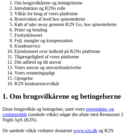
Om brugsvilkårene og betingelserne
Introduktion og R2Ns rolle
Vilkår for brug af vores platforme
Reservation af bord hos spisestederne
Køb af take away gennem R2N Go, hos spisestederne
Priser og betaling
Fortrydelsesret
Fejl, mangler og kompensation
Kundeservice
Ejendomsret over indhold på R2Ns platforme
Tilgængelighed af vores platforme
Din adfærd og dit ansvar
Vores ansvar og ansvarsfraskrivelse
Vores erstatningspligt
Opsigelse
R2N konkurrencevilkår
1. Om brugsvilkårene og betingelserne
Disse brugsvilkår og betingelser, samt vores
persondata- og
cookiepolitik
(samlede vilkår) udgør din aftale med Restaurant 2
Night ApS (R2N).
De samlede vilkår vedrører domænet
www.r2n.dk
og R2N