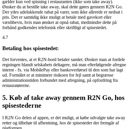
gælder kun ved spisning i restauranten (ikke som take away).
Ønsker du at bestille take away, skal dette gøres gennem R2N Go.
Der ydes udelukkende rabat på varer, som ikke allerede er nedsat i
pris. Det er samtidig ikke muligt at betale med gavekort eller
værdibevis, hvis man ønsker at opnå rabat, medmindre dette på
forhånd godkendes telefonisk eller skriftligt af spisestedet.
4.7
Betaling hos spisestedet:
Det forventes, at et R2N-bord betaler samlet. Ønsker man at fordele
regningen blandt selskabets deltagere, må man efterfølgende afregne
internt - fx. via MobilePay eller bankoverførsel til den som har lagt
ud. Formålet er at minimere risikoen for fejl samt at begrænse
administrationstiden forbundet med afregning, på opfordring fra
restauratørerne.
5. Køb af take away gennem R2N Go, hos
spisestederne
I R2N Go delen af appen, er det muligt, at købe udvalgte take away
retter og tilbehør til afhentning, hos de spisesteder der fremgår af
platformen.