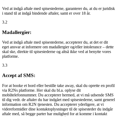
Ved at indgå aftale med spisestederne, garanterer du, at du er juridisk
i stand til at indgå bindende aftaler, samt er over 18 år.
3.2
Madallergier:
Ved at indgå aftale med spisestederne, accepterer du, at det er dit
eget ansvar at informere om madallergier og/eller intolerance – dette
skal ske, direkte til spisestederne og altså ikke ved at benytte vores
platforme.
3.3
Accept af SMS:
For at booke et bord eller bestille take away, skal du oprette en profil
via R2Ns platforme. Her skal du bl.a. oplyse dit
mobiltelefonnummer. Du accepterer hermed, at vi må udsende SMS
til dig vedr. de aftaler du har indgået med spisestederne, samt generel
information om R2N tjenesten. Du accepterer yderligere, at vi
videreformidler dine kontaktoplysninger til de spisesteder du indgår
aftale med, så begge parter har mulighed for at komme i kontakt