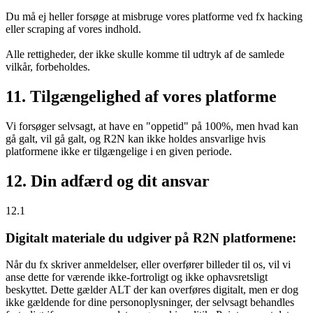
Du må ej heller forsøge at misbruge vores platforme ved fx hacking
eller scraping af vores indhold.
Alle rettigheder, der ikke skulle komme til udtryk af de samlede
vilkår, forbeholdes.
11. Tilgængelighed af vores platforme
Vi forsøger selvsagt, at have en "oppetid" på 100%, men hvad kan
gå galt, vil gå galt, og R2N kan ikke holdes ansvarlige hvis
platformene ikke er tilgængelige i en given periode.
12. Din adfærd og dit ansvar
12.1
Digitalt materiale du udgiver på R2N platformene:
Når du fx skriver anmeldelser, eller overfører billeder til os, vil vi
anse dette for værende ikke-fortroligt og ikke ophavsretsligt
beskyttet. Dette gælder ALT der kan overføres digitalt, men er dog
ikke gældende for dine personoplysninger, der selvsagt behandles