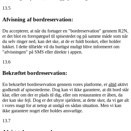
13.5
Afvisning af bordreservation:
Du accepterer, at når du fortager en "bordreservation" gennem R2N,
er det blot en forespørgsel til spisestedet og på samme måde som når
du selv ringer ned, kan det ske, at de er fuldt booket, eller holder
lukket. I dette tilfælde vil du hurtigst muligt blive informeret om
"afvisningen" på SMS eller direkte i appen.
13.6
Bekræftet bordreservation:
En bekræftet bordreservation gennem vores platforme, er
altid
aktivt
godkendt af spisestederne. Dog kan vi ikke garantere, at dit bord står
klar, eller om der er plads til dig, eller om restauranten er åben, da
der kan ske fejl. Dog er det uhyre sjældent, at dette sker, da vi gør alt
i vores magt for at netop at undgå en sådan situation. Men vi kan
ikke garantere noget eller holdes ansvarlige.
13.7