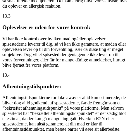
så snak direkte med tjeneren. Det kan aldrig blive vores ansvar, hvis
du oplever en allergisk reaktion.
13.3
Oplevelser er uden for vores kontrol:
Vi har ikke kontrol over hvilken mad og/eller oplevelser
spisestederne leverer til dig, så vi kan ikke garantere, at maden eller
oplevelsen lever op til din forventning, især da disse ting er meget
subjektive. Dog vil et spisested der gentagende ikke lever op til
vores forventninger, eller får for mange dårlige anmeldelser, hurtigt
blive fjernet fra vores platform.
13.4
Afhentningstidspunkter:
Afhentningstidspunkterne for take away er altid kun estimerede, de
bliver dog
altid
godkendt af spisestederne, før de fremgår som et
"bekræftet afhentningstidspunkt" på vores platforme. Men selvom
spisestedet har "bekræftet afhentningstidspunktet" er det stadig blot
et estimat, da der kan gå mange ting galt. Hverken R2N eller
spisestederne, kan altså garantere, at din mad er klar til
afhentningstidspunktet, men begge parter vil gøre sit allerbedste.