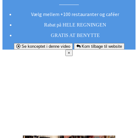
Vælg mellem +100 restauranter og caféer
Rabat på HELE REGNINGEN
GRATIS AT BENYTTE
Se konceptet i denne video
Kom tilbage til website
×
FØR DU
SMUTTER!
Hent vores gratis app og undgå at gå glip af et
godt tilbud næste gang sulten melder sig.