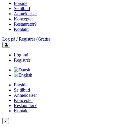
Forside
Se tilbud
Anmeldelser
Konceptet
Restauratør?
Kontakt
Log på
/
Registrer (Gratis)
Toggle user menu
Log ind
Registrér
Forside
Se tilbud
Anmeldelser
Konceptet
Restauratør?
Kontakt
x