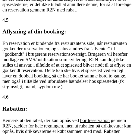
spisestederne, er det ikke tilladt at annullere denne, for så at foretage
en reservation gennem R2N med rabat.
4.5
Aflysning af din booking:
En reservation er bindende fra restaurantens side, når restauranten
godkender reservationen, og status ændres fra "afventer" til
"godkendt" i brugerens reservationsoversigt. Brugeren vil herefter
modtage en SMS/notifikation som kvittering. R2N kan dog ikke
stilles til ansvar, i tilfælde af at et spisested bliver nødt til at aflyse en
godkendt reservation. Dette kan ske hvis et spisested ved en fejl
laver en dobbelt booking, så de har booket samme bord to gange,
men også i tilfælde ved uforudsete hændelser hos spisestedet (fx
strømsvigt, brand, sygdom mv.).
4.6
Rabatten:
Bemærk at den rabat, der kan opnås ved
bordreservation
gennem
R2N, gælder for hele regningen, men at rabatten på drikkevarer kun
opnås, hvis drikkevarerne er købt sammen med mad. Rabatten