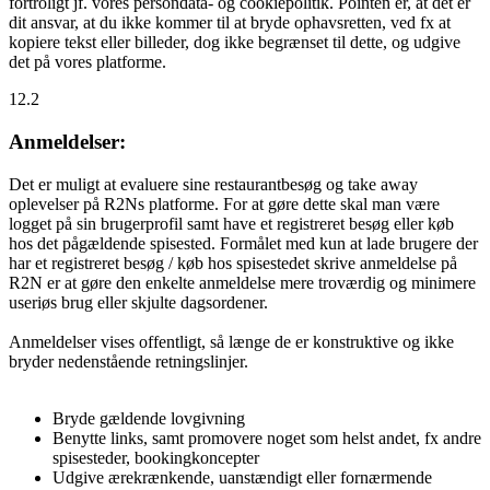
fortroligt jf. vores persondata- og cookiepolitik. Pointen er, at det er
dit ansvar, at du ikke kommer til at bryde ophavsretten, ved fx at
kopiere tekst eller billeder, dog ikke begrænset til dette, og udgive
det på vores platforme.
12.2
Anmeldelser:
Det er muligt at evaluere sine restaurantbesøg og take away
oplevelser på R2Ns platforme. For at gøre dette skal man være
logget på sin brugerprofil samt have et registreret besøg eller køb
hos det pågældende spisested. Formålet med kun at lade brugere der
har et registreret besøg / køb hos spisestedet skrive anmeldelse på
R2N er at gøre den enkelte anmeldelse mere troværdig og minimere
useriøs brug eller skjulte dagsordener.
Anmeldelser vises offentligt, så længe de er konstruktive og ikke
bryder nedenstående retningslinjer.
Bryde gældende lovgivning
Benytte links, samt promovere noget som helst andet, fx andre
spisesteder, bookingkoncepter
Udgive ærekrænkende, uanstændigt eller fornærmende