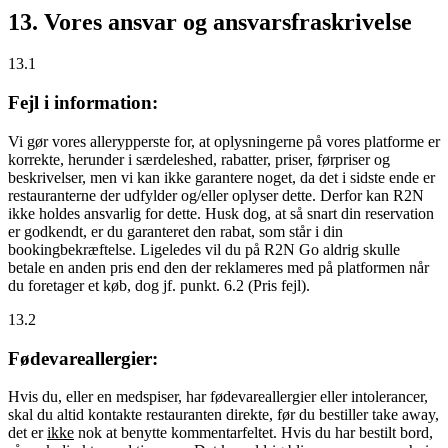
13. Vores ansvar og ansvarsfraskrivelse
13.1
Fejl i information:
Vi gør vores allerypperste for, at oplysningerne på vores platforme er
korrekte, herunder i særdeleshed, rabatter, priser, førpriser og
beskrivelser, men vi kan ikke garantere noget, da det i sidste ende er
restauranterne der udfylder og/eller oplyser dette. Derfor kan R2N
ikke holdes ansvarlig for dette. Husk dog, at så snart din reservation
er godkendt, er du garanteret den rabat, som står i din
bookingbekræftelse. Ligeledes vil du på R2N Go aldrig skulle
betale en anden pris end den der reklameres med på platformen når
du foretager et køb, dog jf. punkt. 6.2 (Pris fejl).
13.2
Fødevareallergier:
Hvis du, eller en medspiser, har fødevareallergier eller intolerancer,
skal du altid kontakte restauranten direkte, før du bestiller take away,
det er
ikke
nok at benytte kommentarfeltet. Hvis du har bestilt bord,