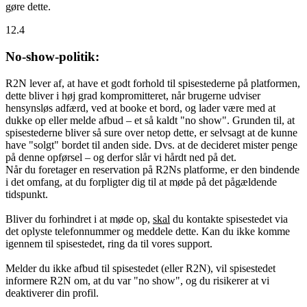
gøre dette.
12.4
No-show-politik:
R2N lever af, at have et godt forhold til spisestederne på platformen,
dette bliver i høj grad kompromitteret, når brugerne udviser
hensynsløs adfærd, ved at booke et bord, og lader være med at
dukke op eller melde afbud – et så kaldt "no show". Grunden til, at
spisestederne bliver så sure over netop dette, er selvsagt at de kunne
have "solgt" bordet til anden side. Dvs. at de decideret mister penge
på denne opførsel – og derfor slår vi hårdt ned på det.
Når du foretager en reservation på R2Ns platforme, er den bindende
i det omfang, at du forpligter dig til at møde på det pågældende
tidspunkt.
Bliver du forhindret i at møde op,
skal
du kontakte spisestedet via
det oplyste telefonnummer og meddele dette. Kan du ikke komme
igennem til spisestedet, ring da til vores support.
Melder du ikke afbud til spisestedet (eller R2N), vil spisestedet
informere R2N om, at du var "no show", og du risikerer at vi
deaktiverer din profil.