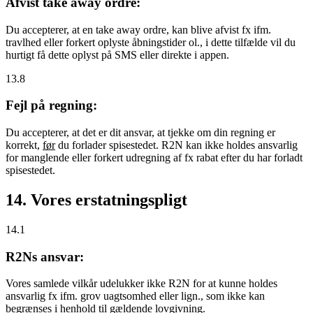
Afvist take away ordre:
Du accepterer, at en take away ordre, kan blive afvist fx ifm.
travlhed eller forkert oplyste åbningstider ol., i dette tilfælde vil du
hurtigt få dette oplyst på SMS eller direkte i appen.
13.8
Fejl på regning:
Du accepterer, at det er dit ansvar, at tjekke om din regning er
korrekt,
før
du forlader spisestedet. R2N kan ikke holdes ansvarlig
for manglende eller forkert udregning af fx rabat efter du har forladt
spisestedet.
14. Vores erstatningspligt
14.1
R2Ns ansvar:
Vores samlede vilkår udelukker ikke R2N for at kunne holdes
ansvarlig fx ifm. grov uagtsomhed eller lign., som ikke kan
begrænses i henhold til gældende lovgivning.