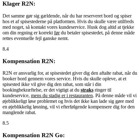
Klager R2N:
Det samme gør sig gældende, når du har reserveret bord og spiser
hos et af spisestederne på platformen. Hvis du skulle være utilfreds
med noget, så kontakt vores kundeservice. Husk dog altid at tjekke
om din regning er korrekt
før
du betaler spisestedet, på denne måde
rettes eventuelle fejl ganske nemt.
8.4
Kompensation R2N:
R2N er ansvarlig for, at spisestedet giver dig den aftalte rabat, når du
booker bord gennem vores service. Hvis du skulle opleve, at et
spisested ikke vil give dig den rabat, som står i din
bookingbekræftelse, er det vigtigt at du
straks
ringer til
kundeservice,
mens du stadig er i restauranten
. På denne måde vil vi
øjeblikkeligt løse problemet og hvis det ikke kan lade sig gøre med
en øjeblikkelig løsning, vil vi efterfølgende kompensere dig for den
manglende rabat.
8.5
Kompensation R2N Go: