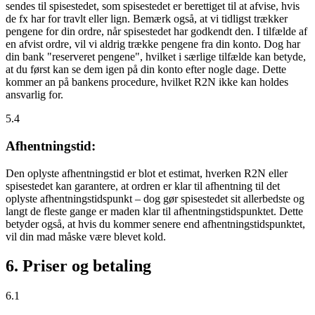
sendes til spisestedet, som spisestedet er berettiget til at afvise, hvis
de fx har for travlt eller lign. Bemærk også, at vi tidligst trækker
pengene for din ordre, når spisestedet har godkendt den. I tilfælde af
en afvist ordre, vil vi aldrig trække pengene fra din konto. Dog har
din bank "reserveret pengene", hvilket i særlige tilfælde kan betyde,
at du først kan se dem igen på din konto efter nogle dage. Dette
kommer an på bankens procedure, hvilket R2N ikke kan holdes
ansvarlig for.
5.4
Afhentningstid:
Den oplyste afhentningstid er blot et estimat, hverken R2N eller
spisestedet kan garantere, at ordren er klar til afhentning til det
oplyste afhentningstidspunkt – dog gør spisestedet sit allerbedste og
langt de fleste gange er maden klar til afhentningstidspunktet. Dette
betyder også, at hvis du kommer senere end afhentningstidspunktet,
vil din mad måske være blevet kold.
6. Priser og betaling
6.1