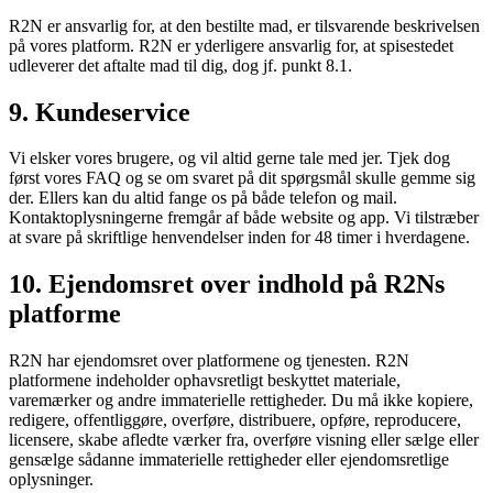
R2N er ansvarlig for, at den bestilte mad, er tilsvarende beskrivelsen
på vores platform. R2N er yderligere ansvarlig for, at spisestedet
udleverer det aftalte mad til dig, dog jf. punkt 8.1.
9. Kundeservice
Vi elsker vores brugere, og vil altid gerne tale med jer. Tjek dog
først vores FAQ og se om svaret på dit spørgsmål skulle gemme sig
der. Ellers kan du altid fange os på både telefon og mail.
Kontaktoplysningerne fremgår af både website og app. Vi tilstræber
at svare på skriftlige henvendelser inden for 48 timer i hverdagene.
10. Ejendomsret over indhold på R2Ns
platforme
R2N har ejendomsret over platformene og tjenesten. R2N
platformene indeholder ophavsretligt beskyttet materiale,
varemærker og andre immaterielle rettigheder. Du må ikke kopiere,
redigere, offentliggøre, overføre, distribuere, opføre, reproducere,
licensere, skabe afledte værker fra, overføre visning eller sælge eller
gensælge sådanne immaterielle rettigheder eller ejendomsretlige
oplysninger.