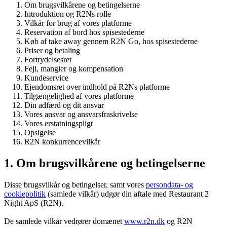
Om brugsvilkårene og betingelserne
Introduktion og R2Ns rolle
Vilkår for brug af vores platforme
Reservation af bord hos spisestederne
Køb af take away gennem R2N Go, hos spisestederne
Priser og betaling
Fortrydelsesret
Fejl, mangler og kompensation
Kundeservice
Ejendomsret over indhold på R2Ns platforme
Tilgængelighed af vores platforme
Din adfærd og dit ansvar
Vores ansvar og ansvarsfraskrivelse
Vores erstatningspligt
Opsigelse
R2N konkurrencevilkår
1. Om brugsvilkårene og betingelserne
Disse brugsvilkår og betingelser, samt vores
persondata- og
cookiepolitik
(samlede vilkår) udgør din aftale med Restaurant 2
Night ApS (R2N).
De samlede vilkår vedrører domænet
www.r2n.dk
og R2N