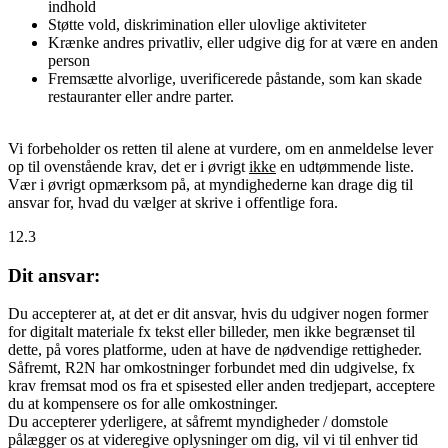
indhold
Støtte vold, diskrimination eller ulovlige aktiviteter
Krænke andres privatliv, eller udgive dig for at være en anden
person
Fremsætte alvorlige, uverificerede påstande, som kan skade
restauranter eller andre parter.
Vi forbeholder os retten til alene at vurdere, om en anmeldelse lever
op til ovenstående krav, det er i øvrigt
ikke
en udtømmende liste.
Vær i øvrigt opmærksom på, at myndighederne kan drage dig til
ansvar for, hvad du vælger at skrive i offentlige fora.
12.3
Dit ansvar:
Du accepterer at, at det er dit ansvar, hvis du udgiver nogen former
for digitalt materiale fx tekst eller billeder, men ikke begrænset til
dette, på vores platforme, uden at have de nødvendige rettigheder.
Såfremt, R2N har omkostninger forbundet med din udgivelse, fx
krav fremsat mod os fra et spisested eller anden tredjepart, acceptere
du at kompensere os for alle omkostninger.
Du accepterer yderligere, at såfremt myndigheder / domstole
pålægger os at videregive oplysninger om dig, vil vi til enhver tid