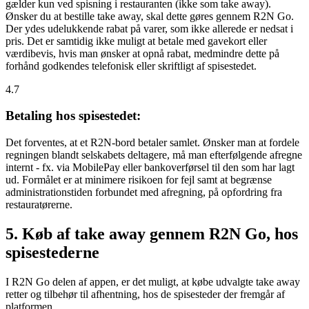
gælder kun ved spisning i restauranten (ikke som take away).
Ønsker du at bestille take away, skal dette gøres gennem R2N Go.
Der ydes udelukkende rabat på varer, som ikke allerede er nedsat i
pris. Det er samtidig ikke muligt at betale med gavekort eller
værdibevis, hvis man ønsker at opnå rabat, medmindre dette på
forhånd godkendes telefonisk eller skriftligt af spisestedet.
4.7
Betaling hos spisestedet:
Det forventes, at et R2N-bord betaler samlet. Ønsker man at fordele
regningen blandt selskabets deltagere, må man efterfølgende afregne
internt - fx. via MobilePay eller bankoverførsel til den som har lagt
ud. Formålet er at minimere risikoen for fejl samt at begrænse
administrationstiden forbundet med afregning, på opfordring fra
restauratørerne.
5. Køb af take away gennem R2N Go, hos
spisestederne
I R2N Go delen af appen, er det muligt, at købe udvalgte take away
retter og tilbehør til afhentning, hos de spisesteder der fremgår af
platformen.