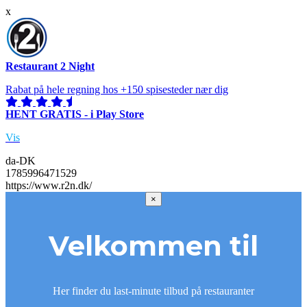
x
Restaurant 2 Night
Rabat på hele regning hos +150 spisesteder nær dig
HENT GRATIS - i Play Store
Vis
da-DK
1785996471529
https://www.r2n.dk/
×
Velkommen til
Her finder du last-minute tilbud på restauranter