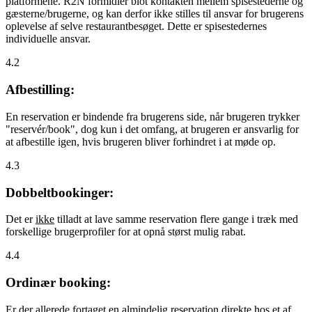
platformene. R2N formidler blot kontakten mellem spisestederne og
gæsterne/brugerne, og kan derfor ikke stilles til ansvar for brugerens
oplevelse af selve restaurantbesøget. Dette er spisestedernes
individuelle ansvar.
4.2
Afbestilling:
En reservation er bindende fra brugerens side, når brugeren trykker
"reservér/book", dog kun i det omfang, at brugeren er ansvarlig for
at afbestille igen, hvis brugeren bliver forhindret i at møde op.
4.3
Dobbeltbookinger:
Det er
ikke
tilladt at lave samme reservation flere gange i træk med
forskellige brugerprofiler for at opnå størst mulig rabat.
4.4
Ordinær booking:
Er der allerede fortaget en almindelig reservation direkte hos et af