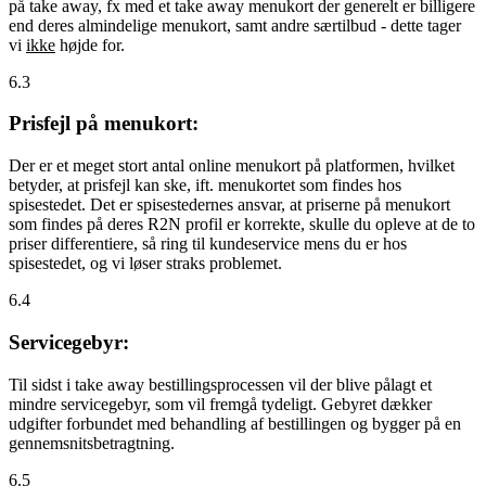
på take away, fx med et take away menukort der generelt er billigere
end deres almindelige menukort, samt andre særtilbud - dette tager
vi
ikke
højde for.
6.3
Prisfejl på menukort:
Der er et meget stort antal online menukort på platformen, hvilket
betyder, at prisfejl kan ske, ift. menukortet som findes hos
spisestedet. Det er spisestedernes ansvar, at priserne på menukort
som findes på deres R2N profil er korrekte, skulle du opleve at de to
priser differentiere, så ring til kundeservice mens du er hos
spisestedet, og vi løser straks problemet.
6.4
Servicegebyr:
Til sidst i take away bestillingsprocessen vil der blive pålagt et
mindre servicegebyr, som vil fremgå tydeligt. Gebyret dækker
udgifter forbundet med behandling af bestillingen og bygger på en
gennemsnitsbetragtning.
6.5