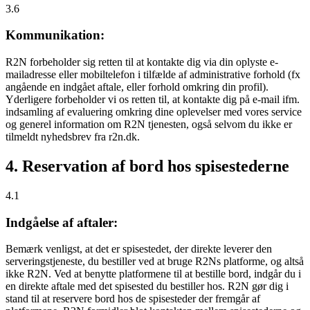
3.6
Kommunikation:
R2N forbeholder sig retten til at kontakte dig via din oplyste e-
mailadresse eller mobiltelefon i tilfælde af administrative forhold (fx
angående en indgået aftale, eller forhold omkring din profil).
Yderligere forbeholder vi os retten til, at kontakte dig på e-mail ifm.
indsamling af evaluering omkring dine oplevelser med vores service
og generel information om R2N tjenesten, også selvom du ikke er
tilmeldt nyhedsbrev fra r2n.dk.
4. Reservation af bord hos spisestederne
4.1
Indgåelse af aftaler:
Bemærk venligst, at det er spisestedet, der direkte leverer den
serveringstjeneste, du bestiller ved at bruge R2Ns platforme, og altså
ikke R2N. Ved at benytte platformene til at bestille bord, indgår du i
en direkte aftale med det spisested du bestiller hos. R2N gør dig i
stand til at reservere bord hos de spisesteder der fremgår af