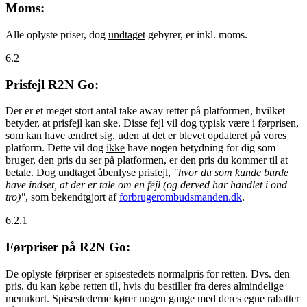
Moms:
Alle oplyste priser, dog
undtaget
gebyrer, er inkl. moms.
6.2
Prisfejl R2N Go:
Der er et meget stort antal take away retter på platformen, hvilket
betyder, at prisfejl kan ske. Disse fejl vil dog typisk være i førprisen,
som kan have ændret sig, uden at det er blevet opdateret på vores
platform. Dette vil dog
ikke
have nogen betydning for dig som
bruger, den pris du ser på platformen, er den pris du kommer til at
betale. Dog undtaget åbenlyse prisfejl,
"hvor du som kunde burde
have indset, at der er tale om en fejl (og derved har handlet i ond
tro)"
, som bekendtgjort af
forbrugerombudsmanden.dk
.
6.2.1
Førpriser på R2N Go:
De oplyste førpriser er spisestedets normalpris for retten. Dvs. den
pris, du kan købe retten til, hvis du bestiller fra deres almindelige
menukort. Spisestederne kører nogen gange med deres egne rabatter