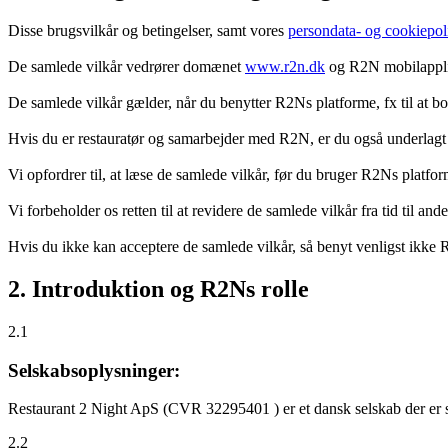
Disse brugsvilkår og betingelser, samt vores
persondata- og cookiepoli
De samlede vilkår vedrører domænet
www.r2n.dk
og R2N mobilapplik
De samlede vilkår gælder, når du benytter R2Ns platforme, fx til at b
Hvis du er restauratør og samarbejder med R2N, er du også underlagt
Vi opfordrer til, at læse de samlede vilkår, før du bruger R2Ns platfo
Vi forbeholder os retten til at revidere de samlede vilkår fra tid til 
Hvis du ikke kan acceptere de samlede vilkår, så benyt venligst ikke
2. Introduktion og R2Ns rolle
2.1
Selskabsoplysninger:
Restaurant 2 Night ApS (CVR 32295401 ) er et dansk selskab der er sti
2.2