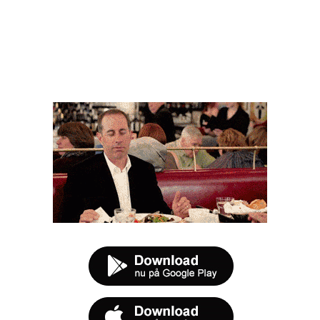
FØR DU SMUTTER
t tilbud næste gang sulten melder sig.