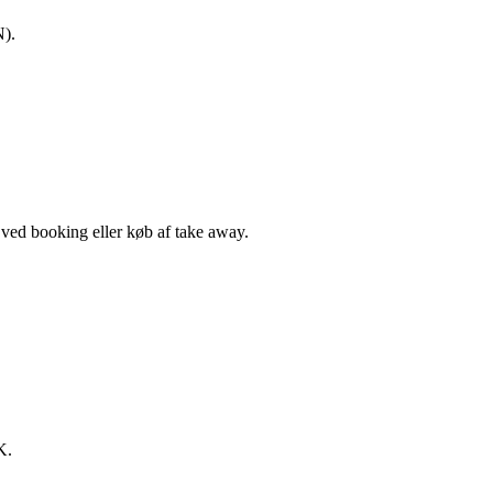
N).
, ved booking eller køb af take away.
K.