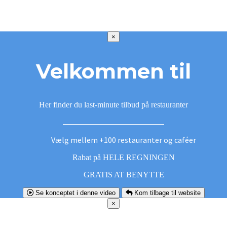
×
Velkommen til
Her finder du last-minute tilbud på restauranter
Vælg mellem +100 restauranter og caféer
Rabat på HELE REGNINGEN
GRATIS AT BENYTTE
Se konceptet i denne video
Kom tilbage til website
×