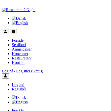
Forside
Se tilbud
Anmeldelser
Konceptet
Restauratør?
Kontakt
Log på
/
Registrer (Gratis)
Toggle user menu
Log ind
Registrér
Forside