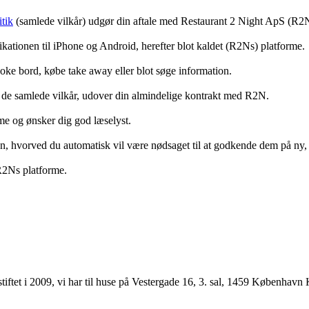
tik
(samlede vilkår) udgør din aftale med Restaurant 2 Night ApS (R2
ationen til iPhone og Android, herefter blot kaldet (R2Ns) platforme.
ooke bord, købe take away eller blot søge information.
 de samlede vilkår, udover din almindelige kontrakt med R2N.
rme og ønsker dig god læselyst.
anden, hvorved du automatisk vil være nødsaget til at godkende dem på ny
 R2Ns platforme.
ftet i 2009, vi har til huse på Vestergade 16, 3. sal, 1459 København 