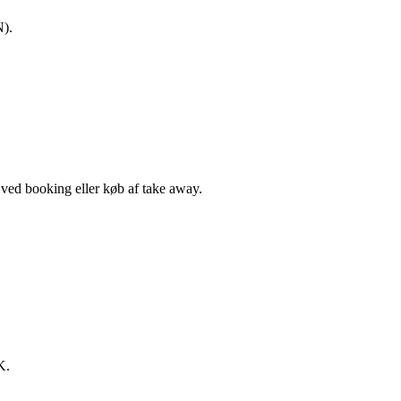
N).
, ved booking eller køb af take away.
K.