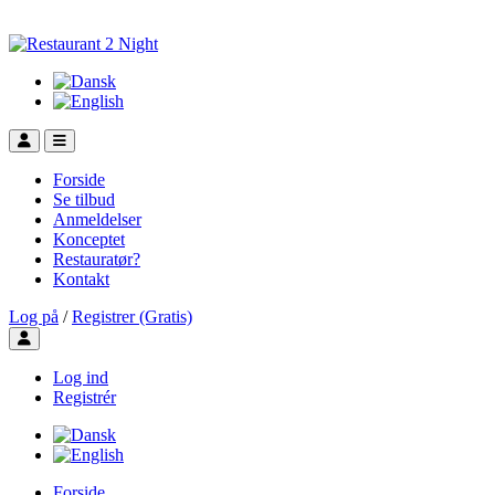
Forside
Se tilbud
Anmeldelser
Konceptet
Restauratør?
Kontakt
Log på
/
Registrer (Gratis)
Toggle user menu
Log ind
Registrér
Forside