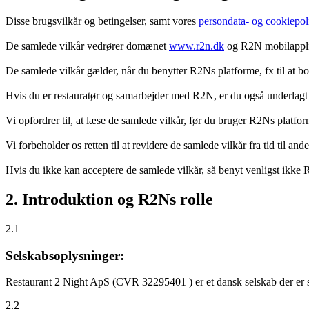
Disse brugsvilkår og betingelser, samt vores
persondata- og cookiepoli
De samlede vilkår vedrører domænet
www.r2n.dk
og R2N mobilapplik
De samlede vilkår gælder, når du benytter R2Ns platforme, fx til at b
Hvis du er restauratør og samarbejder med R2N, er du også underlagt
Vi opfordrer til, at læse de samlede vilkår, før du bruger R2Ns platfo
Vi forbeholder os retten til at revidere de samlede vilkår fra tid til 
Hvis du ikke kan acceptere de samlede vilkår, så benyt venligst ikke
2. Introduktion og R2Ns rolle
2.1
Selskabsoplysninger:
Restaurant 2 Night ApS (CVR 32295401 ) er et dansk selskab der er sti
2.2