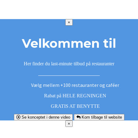
×
Velkommen til
Her finder du last-minute tilbud på restauranter
Vælg mellem +100 restauranter og caféer
Rabat på HELE REGNINGEN
GRATIS AT BENYTTE
Se konceptet i denne video
Kom tilbage til website
×