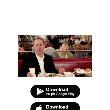
FØR DU SMUTTER
t tilbud næste gang sulten melder sig.