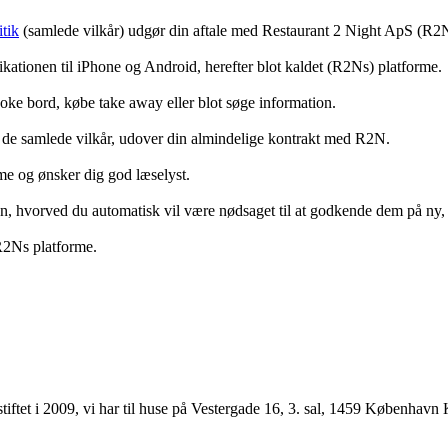
tik
(samlede vilkår) udgør din aftale med Restaurant 2 Night ApS (R2
ationen til iPhone og Android, herefter blot kaldet (R2Ns) platforme.
ooke bord, købe take away eller blot søge information.
 de samlede vilkår, udover din almindelige kontrakt med R2N.
rme og ønsker dig god læselyst.
anden, hvorved du automatisk vil være nødsaget til at godkende dem på ny
 R2Ns platforme.
ftet i 2009, vi har til huse på Vestergade 16, 3. sal, 1459 København 