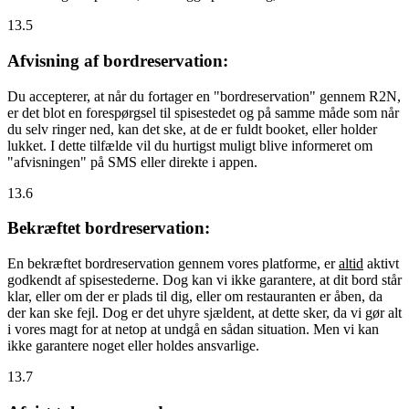
13.5
Afvisning af bordreservation:
Du accepterer, at når du fortager en "bordreservation" gennem R2N,
er det blot en forespørgsel til spisestedet og på samme måde som når
du selv ringer ned, kan det ske, at de er fuldt booket, eller holder
lukket. I dette tilfælde vil du hurtigst muligt blive informeret om
"afvisningen" på SMS eller direkte i appen.
13.6
Bekræftet bordreservation:
En bekræftet bordreservation gennem vores platforme, er
altid
aktivt
godkendt af spisestederne. Dog kan vi ikke garantere, at dit bord står
klar, eller om der er plads til dig, eller om restauranten er åben, da
der kan ske fejl. Dog er det uhyre sjældent, at dette sker, da vi gør alt
i vores magt for at netop at undgå en sådan situation. Men vi kan
ikke garantere noget eller holdes ansvarlige.
13.7