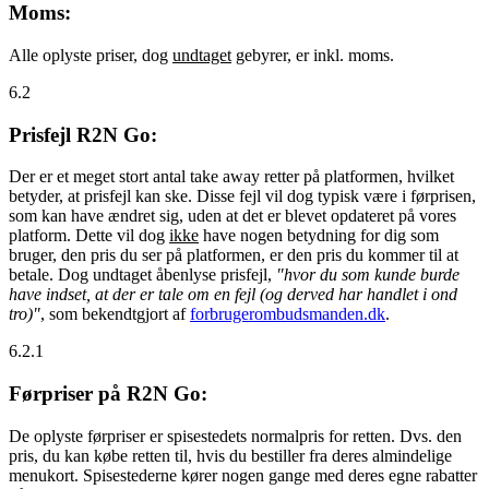
Moms:
Alle oplyste priser, dog
undtaget
gebyrer, er inkl. moms.
6.2
Prisfejl R2N Go:
Der er et meget stort antal take away retter på platformen, hvilket
betyder, at prisfejl kan ske. Disse fejl vil dog typisk være i førprisen,
som kan have ændret sig, uden at det er blevet opdateret på vores
platform. Dette vil dog
ikke
have nogen betydning for dig som
bruger, den pris du ser på platformen, er den pris du kommer til at
betale. Dog undtaget åbenlyse prisfejl,
"hvor du som kunde burde
have indset, at der er tale om en fejl (og derved har handlet i ond
tro)"
, som bekendtgjort af
forbrugerombudsmanden.dk
.
6.2.1
Førpriser på R2N Go:
De oplyste førpriser er spisestedets normalpris for retten. Dvs. den
pris, du kan købe retten til, hvis du bestiller fra deres almindelige
menukort. Spisestederne kører nogen gange med deres egne rabatter