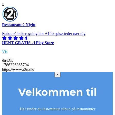
x
Restaurant 2 Night
Rabat på hele regning hos +150 spisesteder nær dig
HENT GRATIS - i Play Store
Vis
da-DK
1786326365704
https://www.r2n.dk/
×
Velkommen til
Her finder du last-minute tilbud på restauranter