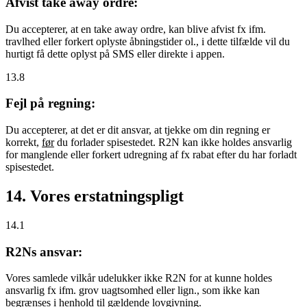
Afvist take away ordre:
Du accepterer, at en take away ordre, kan blive afvist fx ifm.
travlhed eller forkert oplyste åbningstider ol., i dette tilfælde vil du
hurtigt få dette oplyst på SMS eller direkte i appen.
13.8
Fejl på regning:
Du accepterer, at det er dit ansvar, at tjekke om din regning er
korrekt,
før
du forlader spisestedet. R2N kan ikke holdes ansvarlig
for manglende eller forkert udregning af fx rabat efter du har forladt
spisestedet.
14. Vores erstatningspligt
14.1
R2Ns ansvar:
Vores samlede vilkår udelukker ikke R2N for at kunne holdes
ansvarlig fx ifm. grov uagtsomhed eller lign., som ikke kan
begrænses i henhold til gældende lovgivning.