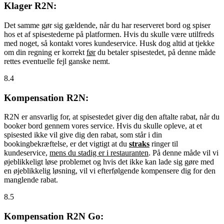
Klager R2N:
Det samme gør sig gældende, når du har reserveret bord og spiser
hos et af spisestederne på platformen. Hvis du skulle være utilfreds
med noget, så kontakt vores kundeservice. Husk dog altid at tjekke
om din regning er korrekt
før
du betaler spisestedet, på denne måde
rettes eventuelle fejl ganske nemt.
8.4
Kompensation R2N:
R2N er ansvarlig for, at spisestedet giver dig den aftalte rabat, når du
booker bord gennem vores service. Hvis du skulle opleve, at et
spisested ikke vil give dig den rabat, som står i din
bookingbekræftelse, er det vigtigt at du
straks
ringer til
kundeservice,
mens du stadig er i restauranten
. På denne måde vil vi
øjeblikkeligt løse problemet og hvis det ikke kan lade sig gøre med
en øjeblikkelig løsning, vil vi efterfølgende kompensere dig for den
manglende rabat.
8.5
Kompensation R2N Go: