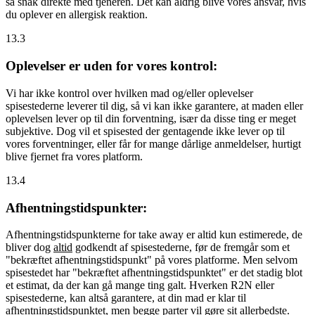
så snak direkte med tjeneren. Det kan aldrig blive vores ansvar, hvis
du oplever en allergisk reaktion.
13.3
Oplevelser er uden for vores kontrol:
Vi har ikke kontrol over hvilken mad og/eller oplevelser
spisestederne leverer til dig, så vi kan ikke garantere, at maden eller
oplevelsen lever op til din forventning, især da disse ting er meget
subjektive. Dog vil et spisested der gentagende ikke lever op til
vores forventninger, eller får for mange dårlige anmeldelser, hurtigt
blive fjernet fra vores platform.
13.4
Afhentningstidspunkter:
Afhentningstidspunkterne for take away er altid kun estimerede, de
bliver dog
altid
godkendt af spisestederne, før de fremgår som et
"bekræftet afhentningstidspunkt" på vores platforme. Men selvom
spisestedet har "bekræftet afhentningstidspunktet" er det stadig blot
et estimat, da der kan gå mange ting galt. Hverken R2N eller
spisestederne, kan altså garantere, at din mad er klar til
afhentningstidspunktet, men begge parter vil gøre sit allerbedste.