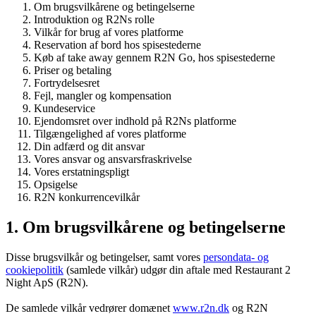
Om brugsvilkårene og betingelserne
Introduktion og R2Ns rolle
Vilkår for brug af vores platforme
Reservation af bord hos spisestederne
Køb af take away gennem R2N Go, hos spisestederne
Priser og betaling
Fortrydelsesret
Fejl, mangler og kompensation
Kundeservice
Ejendomsret over indhold på R2Ns platforme
Tilgængelighed af vores platforme
Din adfærd og dit ansvar
Vores ansvar og ansvarsfraskrivelse
Vores erstatningspligt
Opsigelse
R2N konkurrencevilkår
1. Om brugsvilkårene og betingelserne
Disse brugsvilkår og betingelser, samt vores
persondata- og
cookiepolitik
(samlede vilkår) udgør din aftale med Restaurant 2
Night ApS (R2N).
De samlede vilkår vedrører domænet
www.r2n.dk
og R2N