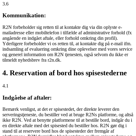
3.6
Kommunikation:
R2N forbeholder sig retten til at kontakte dig via din oplyste e-
mailadresse eller mobiltelefon i tilfælde af administrative forhold (fx
angående en indgået aftale, eller forhold omkring din profil).
Yderligere forbeholder vi os retten til, at kontakte dig på e-mail ifm.
indsamling af evaluering omkring dine oplevelser med vores service
og generel information om R2N tjenesten, også selvom du ikke er
tilmeldt nyhedsbrev fra r2n.dk.
4. Reservation af bord hos spisestederne
4.1
Indgåelse af aftaler:
Bemærk venligst, at det er spisestedet, der direkte leverer den
serveringstjeneste, du bestiller ved at bruge R2Ns platforme, og altså
ikke R2N. Ved at benytte platformene til at bestille bord, indgår du i
en direkte aftale med det spisested du bestiller hos. R2N gør dig i
stand til at reservere bord hos de spisesteder der fremgår af