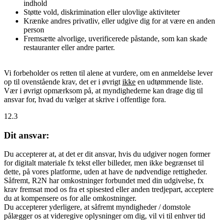
indhold
Støtte vold, diskrimination eller ulovlige aktiviteter
Krænke andres privatliv, eller udgive dig for at være en anden
person
Fremsætte alvorlige, uverificerede påstande, som kan skade
restauranter eller andre parter.
Vi forbeholder os retten til alene at vurdere, om en anmeldelse lever
op til ovenstående krav, det er i øvrigt
ikke
en udtømmende liste.
Vær i øvrigt opmærksom på, at myndighederne kan drage dig til
ansvar for, hvad du vælger at skrive i offentlige fora.
12.3
Dit ansvar:
Du accepterer at, at det er dit ansvar, hvis du udgiver nogen former
for digitalt materiale fx tekst eller billeder, men ikke begrænset til
dette, på vores platforme, uden at have de nødvendige rettigheder.
Såfremt, R2N har omkostninger forbundet med din udgivelse, fx
krav fremsat mod os fra et spisested eller anden tredjepart, acceptere
du at kompensere os for alle omkostninger.
Du accepterer yderligere, at såfremt myndigheder / domstole
pålægger os at videregive oplysninger om dig, vil vi til enhver tid