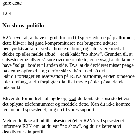
gøre dette.
12.4
No-show-politik:
R2N lever af, at have et godt forhold til spisestederne på platformen,
dette bliver i høj grad kompromitteret, når brugerne udviser
hensynsløs adfærd, ved at booke et bord, og lader være med at
dukke op eller melde afbud – et så kaldt "no show". Grunden til, at
spisestederne bliver så sure over netop dette, er selvsagt at de kunne
have "solgt" bordet til anden side. Dvs. at de decideret mister penge
på denne opførsel – og derfor slår vi hårdt ned på det.
Når du foretager en reservation på R2Ns platforme, er den bindende
i det omfang, at du forpligter dig til at møde på det pågældende
tidspunkt.
Bliver du forhindret i at møde op,
skal
du kontakte spisestedet via
det oplyste telefonnummer og meddele dette. Kan du ikke komme
igennem til spisestedet, ring da til vores support.
Melder du ikke afbud til spisestedet (eller R2N), vil spisestedet
informere R2N om, at du var "no show", og du risikerer at vi
deaktiverer din profil.