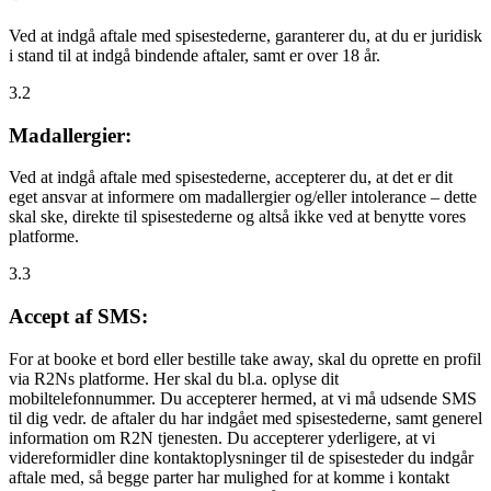
Ved at indgå aftale med spisestederne, garanterer du, at du er juridisk
i stand til at indgå bindende aftaler, samt er over 18 år.
3.2
Madallergier:
Ved at indgå aftale med spisestederne, accepterer du, at det er dit
eget ansvar at informere om madallergier og/eller intolerance – dette
skal ske, direkte til spisestederne og altså ikke ved at benytte vores
platforme.
3.3
Accept af SMS:
For at booke et bord eller bestille take away, skal du oprette en profil
via R2Ns platforme. Her skal du bl.a. oplyse dit
mobiltelefonnummer. Du accepterer hermed, at vi må udsende SMS
til dig vedr. de aftaler du har indgået med spisestederne, samt generel
information om R2N tjenesten. Du accepterer yderligere, at vi
videreformidler dine kontaktoplysninger til de spisesteder du indgår
aftale med, så begge parter har mulighed for at komme i kontakt