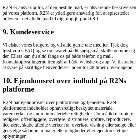
R2N er ansvarlig for, at den bestilte mad, er tilsvarende beskrivelsen
på vores platform. R2N er yderligere ansvarlig for, at spisestedet
udleverer det aftalte mad til dig, dog jf. punkt 8.1.
9. Kundeservice
Vi elsker vores brugere, og vil altid gerne tale med jer. Tjek dog
først vores FAQ og se om svaret på dit spørgsmål skulle gemme sig
der. Ellers kan du altid fange os på både telefon og mail.
Kontaktoplysningerne fremgår af både website og app. Vi tilstræber
at svare på skriftlige henvendelser inden for 48 timer i hverdagene.
10. Ejendomsret over indhold på R2Ns
platforme
R2N har ejendomsret over platformene og tjenesten. R2N
platformene indeholder ophavsretligt beskyttet materiale,
varemærker og andre immaterielle rettigheder. Du må ikke kopiere,
redigere, offentliggøre, overføre, distribuere, opføre, reproducere,
licensere, skabe afledte værker fra, overføre visning eller sælge eller
gensælge sådanne immaterielle rettigheder eller ejendomsretlige
oplysninger.