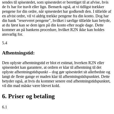
sendes til spisestedet, som spisestedet er berettiget til at afvise, hvis
de fx har for travlt eller lign. Bemærk også, at vi tidligst trækker
pengene for din ordre, når spisestedet har godkendt den. I tilfælde af
en afvist ordre, vil vi aldrig trække pengene fra din konto. Dog har
din bank "reserveret pengene", hvilket i særlige tilfælde kan betyde,
at du først kan se dem igen på din konto efter nogle dage. Dette
kommer an på bankens procedure, hvilket R2N ikke kan holdes
ansvarlig for.
5.4
Afhentningstid:
Den oplyste afhentningstid er blot et estimat, hverken R2N eller
spisestedet kan garantere, at ordren er klar til afhentning til det
oplyste afhentningstidspunkt – dog gør spisestedet sit allerbedste og
langt de fleste gange er maden klar til afhentningstidspunktet. Dette
betyder også, at hvis du kommer senere end afhentningstidspunktet,
vil din mad måske være blevet kold.
6. Priser og betaling
6.1