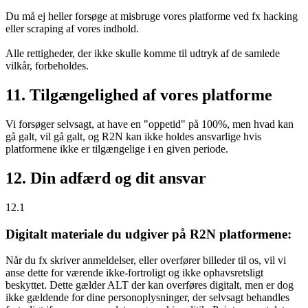
Du må ej heller forsøge at misbruge vores platforme ved fx hacking
eller scraping af vores indhold.
Alle rettigheder, der ikke skulle komme til udtryk af de samlede
vilkår, forbeholdes.
11. Tilgængelighed af vores platforme
Vi forsøger selvsagt, at have en "oppetid" på 100%, men hvad kan
gå galt, vil gå galt, og R2N kan ikke holdes ansvarlige hvis
platformene ikke er tilgængelige i en given periode.
12. Din adfærd og dit ansvar
12.1
Digitalt materiale du udgiver på R2N platformene:
Når du fx skriver anmeldelser, eller overfører billeder til os, vil vi
anse dette for værende ikke-fortroligt og ikke ophavsretsligt
beskyttet. Dette gælder ALT der kan overføres digitalt, men er dog
ikke gældende for dine personoplysninger, der selvsagt behandles