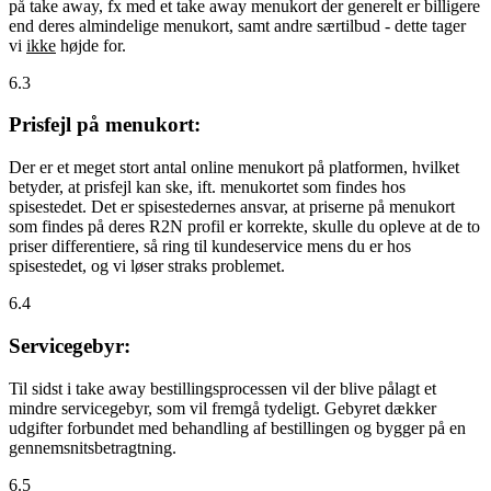
på take away, fx med et take away menukort der generelt er billigere
end deres almindelige menukort, samt andre særtilbud - dette tager
vi
ikke
højde for.
6.3
Prisfejl på menukort:
Der er et meget stort antal online menukort på platformen, hvilket
betyder, at prisfejl kan ske, ift. menukortet som findes hos
spisestedet. Det er spisestedernes ansvar, at priserne på menukort
som findes på deres R2N profil er korrekte, skulle du opleve at de to
priser differentiere, så ring til kundeservice mens du er hos
spisestedet, og vi løser straks problemet.
6.4
Servicegebyr:
Til sidst i take away bestillingsprocessen vil der blive pålagt et
mindre servicegebyr, som vil fremgå tydeligt. Gebyret dækker
udgifter forbundet med behandling af bestillingen og bygger på en
gennemsnitsbetragtning.
6.5