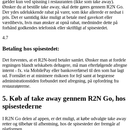
gælder kun ved spisning i restauranten (ikke som take away).
Ønsker du at bestille take away, skal dette gøres gennem R2N Go.
Der ydes udelukkende rabat på varer, som ikke allerede er nedsat i
pris. Det er samtidig ikke muligt at betale med gavekort eller
værdibevis, hvis man ønsker at opnå rabat, medmindre dette på
forhånd godkendes telefonisk eller skriftligt af spisestedet.
4.7
Betaling hos spisestedet:
Det forventes, at et R2N-bord betaler samlet. Ønsker man at fordele
regningen blandt selskabets deltagere, må man efterfølgende afregne
internt - fx. via MobilePay eller bankoverførsel til den som har lagt
ud. Formålet er at minimere risikoen for fejl samt at begrænse
administrationstiden forbundet med afregning, på opfordring fra
restauratørerne.
5. Køb af take away gennem R2N Go, hos
spisestederne
I R2N Go delen af appen, er det muligt, at købe udvalgte take away
retter og tilbehør til afhentning, hos de spisesteder der fremgår af
platformen.