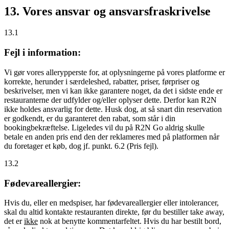
13. Vores ansvar og ansvarsfraskrivelse
13.1
Fejl i information:
Vi gør vores allerypperste for, at oplysningerne på vores platforme er
korrekte, herunder i særdeleshed, rabatter, priser, førpriser og
beskrivelser, men vi kan ikke garantere noget, da det i sidste ende er
restauranterne der udfylder og/eller oplyser dette. Derfor kan R2N
ikke holdes ansvarlig for dette. Husk dog, at så snart din reservation
er godkendt, er du garanteret den rabat, som står i din
bookingbekræftelse. Ligeledes vil du på R2N Go aldrig skulle
betale en anden pris end den der reklameres med på platformen når
du foretager et køb, dog jf. punkt. 6.2 (Pris fejl).
13.2
Fødevareallergier:
Hvis du, eller en medspiser, har fødevareallergier eller intolerancer,
skal du altid kontakte restauranten direkte, før du bestiller take away,
det er
ikke
nok at benytte kommentarfeltet. Hvis du har bestilt bord,