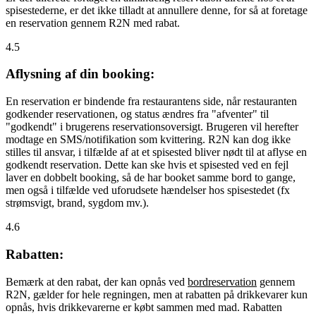
spisestederne, er det ikke tilladt at annullere denne, for så at foretage
en reservation gennem R2N med rabat.
4.5
Aflysning af din booking:
En reservation er bindende fra restaurantens side, når restauranten
godkender reservationen, og status ændres fra "afventer" til
"godkendt" i brugerens reservationsoversigt. Brugeren vil herefter
modtage en SMS/notifikation som kvittering. R2N kan dog ikke
stilles til ansvar, i tilfælde af at et spisested bliver nødt til at aflyse en
godkendt reservation. Dette kan ske hvis et spisested ved en fejl
laver en dobbelt booking, så de har booket samme bord to gange,
men også i tilfælde ved uforudsete hændelser hos spisestedet (fx
strømsvigt, brand, sygdom mv.).
4.6
Rabatten:
Bemærk at den rabat, der kan opnås ved
bordreservation
gennem
R2N, gælder for hele regningen, men at rabatten på drikkevarer kun
opnås, hvis drikkevarerne er købt sammen med mad. Rabatten