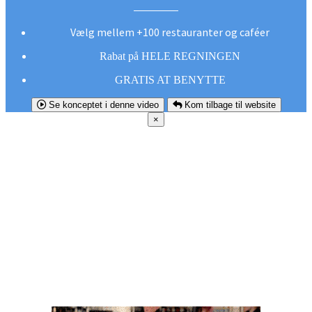
Vælg mellem +100 restauranter og caféer
Rabat på HELE REGNINGEN
GRATIS AT BENYTTE
Se konceptet i denne video
Kom tilbage til website
×
FØR DU
SMUTTER!
Hent vores gratis app og undgå at gå glip af et
godt tilbud næste gang sulten melder sig.