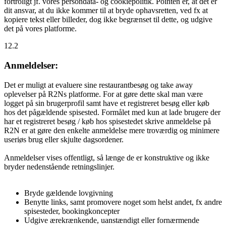
fortroligt jf. vores persondata- og cookiepolitik. Pointen er, at det er
dit ansvar, at du ikke kommer til at bryde ophavsretten, ved fx at
kopiere tekst eller billeder, dog ikke begrænset til dette, og udgive
det på vores platforme.
12.2
Anmeldelser:
Det er muligt at evaluere sine restaurantbesøg og take away
oplevelser på R2Ns platforme. For at gøre dette skal man være
logget på sin brugerprofil samt have et registreret besøg eller køb
hos det pågældende spisested. Formålet med kun at lade brugere der
har et registreret besøg / køb hos spisestedet skrive anmeldelse på
R2N er at gøre den enkelte anmeldelse mere troværdig og minimere
useriøs brug eller skjulte dagsordener.
Anmeldelser vises offentligt, så længe de er konstruktive og ikke
bryder nedenstående retningslinjer.
Bryde gældende lovgivning
Benytte links, samt promovere noget som helst andet, fx andre
spisesteder, bookingkoncepter
Udgive ærekrænkende, uanstændigt eller fornærmende