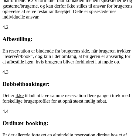
platformene. R2N formidler blot kontakten mellem spisestederne og
gæsterne/brugerne, og kan derfor ikke stilles til ansvar for brugerens
oplevelse af selve restaurantbesøget. Dette er spisestedernes
individuelle ansvar.
4.2
Afbestilling:
En reservation er bindende fra brugerens side, når brugeren trykker
"reservér/book", dog kun i det omfang, at brugeren er ansvarlig for
at afbestille igen, hvis brugeren bliver forhindret i at møde op.
4.3
Dobbeltbookinger:
Det er
ikke
tilladt at lave samme reservation flere gange i træk med
forskellige brugerprofiler for at opnå størst mulig rabat.
4.4
Ordinær booking:
Er der allerede fortaget en almindelig reservation direkte hos et af