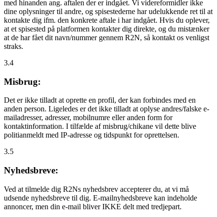
med hinanden ang. aftalen der er indgået. Vi videreformidler ikke
dine oplysninger til andre, og spisestederne har udelukkende ret til at
kontakte dig ifm. den konkrete aftale i har indgået. Hvis du oplever,
at et spisested på platformen kontakter dig direkte, og du mistænker
at de har fået dit navn/nummer gennem R2N, så kontakt os venligst
straks.
3.4
Misbrug:
Det er ikke tilladt at oprette en profil, der kan forbindes med en
anden person. Ligeledes er det ikke tilladt at oplyse andres/falske e-
mailadresser, adresser, mobilnumre eller anden form for
kontaktinformation. I tilfælde af misbrug/chikane vil dette blive
politianmeldt med IP-adresse og tidspunkt for oprettelsen.
3.5
Nyhedsbreve:
Ved at tilmelde dig R2Ns nyhedsbrev accepterer du, at vi må
udsende nyhedsbreve til dig. E-mailnyhedsbreve kan indeholde
annoncer, men din e-mail bliver IKKE delt med tredjepart.