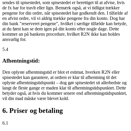
sendes til spisestedet, som spisestedet er berettiget til at afvise, hvis
de fx har for travlt eller lign. Bemærk også, at vi tidligst trækker
pengene for din ordre, når spisestedet har godkendt den. I tilfælde af
en afvist ordre, vil vi aldrig trække pengene fra din konto. Dog har
din bank "reserveret pengene", hvilket i særlige tilfælde kan betyde,
at du først kan se dem igen på din konto efter nogle dage. Dette
kommer an på bankens procedure, hvilket R2N ikke kan holdes
ansvarlig for.
5.4
Afhentningstid:
Den oplyste afhentningstid er blot et estimat, hverken R2N eller
spisestedet kan garantere, at ordren er klar til afhentning til det
oplyste afhentningstidspunkt – dog gør spisestedet sit allerbedste og
langt de fleste gange er maden klar til afhentningstidspunktet. Dette
betyder også, at hvis du kommer senere end afhentningstidspunktet,
vil din mad måske være blevet kold.
6. Priser og betaling
6.1