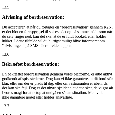
13.5
Afvisning af bordreservation:
Du accepterer, at når du fortager en "bordreservation" gennem R2N,
er det blot en forespørgsel til spisestedet og på samme måde som når
du selv ringer ned, kan det ske, at de er fuldt booket, eller holder
lukket. I dette tilfælde vil du hurtigst muligt blive informeret om
"afvisningen" på SMS eller direkte i appen.
13.6
Bekræftet bordreservation:
En bekræftet bordreservation gennem vores platforme, er
altid
aktivt
godkendt af spisestederne. Dog kan vi ikke garantere, at dit bord står
klar, eller om der er plads til dig, eller om restauranten er åben, da
der kan ske fejl. Dog er det uhyre sjældent, at dette sker, da vi gør alt
i vores magt for at netop at undgå en sådan situation. Men vi kan
ikke garantere noget eller holdes ansvarlige.
13.7