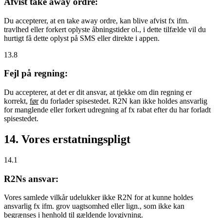
Afvist take away ordre:
Du accepterer, at en take away ordre, kan blive afvist fx ifm.
travlhed eller forkert oplyste åbningstider ol., i dette tilfælde vil du
hurtigt få dette oplyst på SMS eller direkte i appen.
13.8
Fejl på regning:
Du accepterer, at det er dit ansvar, at tjekke om din regning er
korrekt,
før
du forlader spisestedet. R2N kan ikke holdes ansvarlig
for manglende eller forkert udregning af fx rabat efter du har forladt
spisestedet.
14. Vores erstatningspligt
14.1
R2Ns ansvar:
Vores samlede vilkår udelukker ikke R2N for at kunne holdes
ansvarlig fx ifm. grov uagtsomhed eller lign., som ikke kan
begrænses i henhold til gældende lovgivning.