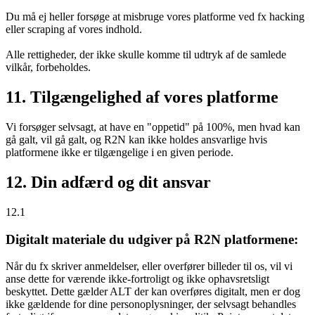
Du må ej heller forsøge at misbruge vores platforme ved fx hacking
eller scraping af vores indhold.
Alle rettigheder, der ikke skulle komme til udtryk af de samlede
vilkår, forbeholdes.
11. Tilgængelighed af vores platforme
Vi forsøger selvsagt, at have en "oppetid" på 100%, men hvad kan
gå galt, vil gå galt, og R2N kan ikke holdes ansvarlige hvis
platformene ikke er tilgængelige i en given periode.
12. Din adfærd og dit ansvar
12.1
Digitalt materiale du udgiver på R2N platformene:
Når du fx skriver anmeldelser, eller overfører billeder til os, vil vi
anse dette for værende ikke-fortroligt og ikke ophavsretsligt
beskyttet. Dette gælder ALT der kan overføres digitalt, men er dog
ikke gældende for dine personoplysninger, der selvsagt behandles