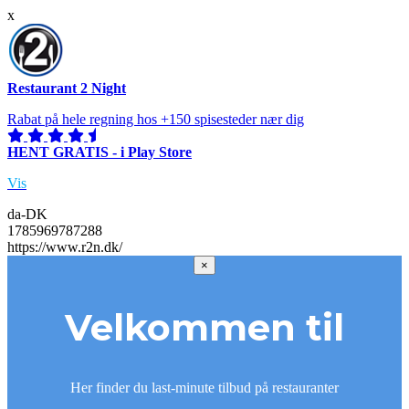
x
Restaurant 2 Night
Rabat på hele regning hos +150 spisesteder nær dig
HENT GRATIS - i Play Store
Vis
da-DK
1785969787288
https://www.r2n.dk/
×
Velkommen til
Her finder du last-minute tilbud på restauranter