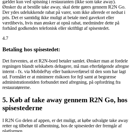
gælder kun ved spisning i restauranten (ikke som take away).
Ønsker du at bestille take away, skal dette gøres gennem R2N Go.
Der ydes udelukkende rabat på varer, som ikke allerede er nedsat i
pris. Det er samtidig ikke muligt at betale med gavekort eller
værdibevis, hvis man ønsker at opnå rabat, medmindre dette på
forhånd godkendes telefonisk eller skriftligt af spisestedet.
4.7
Betaling hos spisestedet:
Det forventes, at et R2N-bord betaler samlet. Ønsker man at fordele
regningen blandt selskabets deltagere, må man efterfølgende afregne
internt - fx. via MobilePay eller bankoverførsel til den som har lagt
ud. Formålet er at minimere risikoen for fejl samt at begrænse
administrationstiden forbundet med afregning, på opfordring fra
restauratørerne.
5. Køb af take away gennem R2N Go, hos
spisestederne
I R2N Go delen af appen, er det muligt, at købe udvalgte take away
retter og tilbehør til afhentning, hos de spisesteder der fremgår af
platformen.