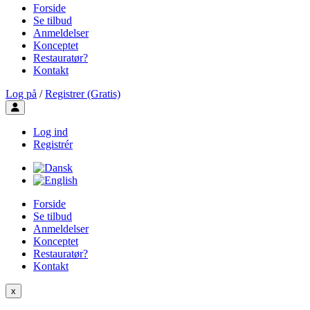
Forside
Se tilbud
Anmeldelser
Konceptet
Restauratør?
Kontakt
Log på
/
Registrer (Gratis)
Toggle user menu
Log ind
Registrér
Forside
Se tilbud
Anmeldelser
Konceptet
Restauratør?
Kontakt
x