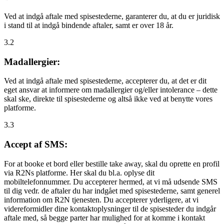
Ved at indgå aftale med spisestederne, garanterer du, at du er juridisk
i stand til at indgå bindende aftaler, samt er over 18 år.
3.2
Madallergier:
Ved at indgå aftale med spisestederne, accepterer du, at det er dit
eget ansvar at informere om madallergier og/eller intolerance – dette
skal ske, direkte til spisestederne og altså ikke ved at benytte vores
platforme.
3.3
Accept af SMS:
For at booke et bord eller bestille take away, skal du oprette en profil
via R2Ns platforme. Her skal du bl.a. oplyse dit
mobiltelefonnummer. Du accepterer hermed, at vi må udsende SMS
til dig vedr. de aftaler du har indgået med spisestederne, samt generel
information om R2N tjenesten. Du accepterer yderligere, at vi
videreformidler dine kontaktoplysninger til de spisesteder du indgår
aftale med, så begge parter har mulighed for at komme i kontakt