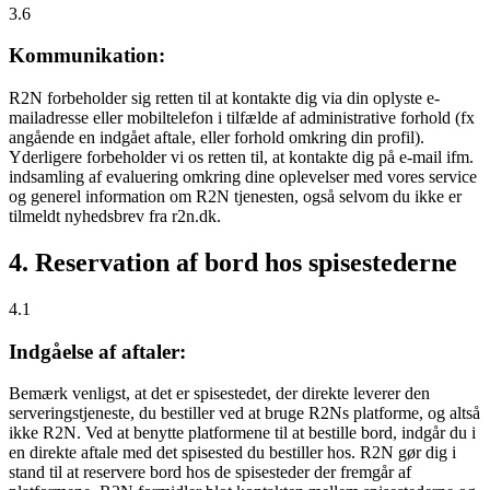
3.6
Kommunikation:
R2N forbeholder sig retten til at kontakte dig via din oplyste e-
mailadresse eller mobiltelefon i tilfælde af administrative forhold (fx
angående en indgået aftale, eller forhold omkring din profil).
Yderligere forbeholder vi os retten til, at kontakte dig på e-mail ifm.
indsamling af evaluering omkring dine oplevelser med vores service
og generel information om R2N tjenesten, også selvom du ikke er
tilmeldt nyhedsbrev fra r2n.dk.
4. Reservation af bord hos spisestederne
4.1
Indgåelse af aftaler:
Bemærk venligst, at det er spisestedet, der direkte leverer den
serveringstjeneste, du bestiller ved at bruge R2Ns platforme, og altså
ikke R2N. Ved at benytte platformene til at bestille bord, indgår du i
en direkte aftale med det spisested du bestiller hos. R2N gør dig i
stand til at reservere bord hos de spisesteder der fremgår af