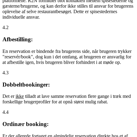
platformene. R2N formidler blot kontakten mellem spisestederne og
gæsterne/brugerne, og kan derfor ikke stilles til ansvar for brugerens
oplevelse af selve restaurantbesøget. Dette er spisestedernes
individuelle ansvar.
4.2
Afbestilling:
En reservation er bindende fra brugerens side, når brugeren trykker
"reservér/book", dog kun i det omfang, at brugeren er ansvarlig for
at afbestille igen, hvis brugeren bliver forhindret i at møde op.
4.3
Dobbeltbookinger:
Det er
ikke
tilladt at lave samme reservation flere gange i træk med
forskellige brugerprofiler for at opnå størst mulig rabat.
4.4
Ordinær booking:
Er der allerede fortaget en almindelig reservation direkte hos et af