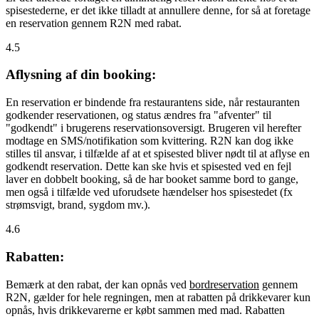
spisestederne, er det ikke tilladt at annullere denne, for så at foretage
en reservation gennem R2N med rabat.
4.5
Aflysning af din booking:
En reservation er bindende fra restaurantens side, når restauranten
godkender reservationen, og status ændres fra "afventer" til
"godkendt" i brugerens reservationsoversigt. Brugeren vil herefter
modtage en SMS/notifikation som kvittering. R2N kan dog ikke
stilles til ansvar, i tilfælde af at et spisested bliver nødt til at aflyse en
godkendt reservation. Dette kan ske hvis et spisested ved en fejl
laver en dobbelt booking, så de har booket samme bord to gange,
men også i tilfælde ved uforudsete hændelser hos spisestedet (fx
strømsvigt, brand, sygdom mv.).
4.6
Rabatten:
Bemærk at den rabat, der kan opnås ved
bordreservation
gennem
R2N, gælder for hele regningen, men at rabatten på drikkevarer kun
opnås, hvis drikkevarerne er købt sammen med mad. Rabatten