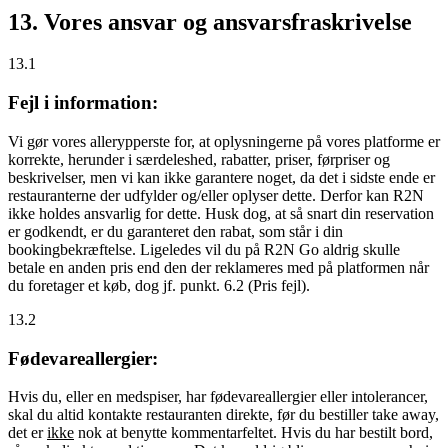
13. Vores ansvar og ansvarsfraskrivelse
13.1
Fejl i information:
Vi gør vores allerypperste for, at oplysningerne på vores platforme er
korrekte, herunder i særdeleshed, rabatter, priser, førpriser og
beskrivelser, men vi kan ikke garantere noget, da det i sidste ende er
restauranterne der udfylder og/eller oplyser dette. Derfor kan R2N
ikke holdes ansvarlig for dette. Husk dog, at så snart din reservation
er godkendt, er du garanteret den rabat, som står i din
bookingbekræftelse. Ligeledes vil du på R2N Go aldrig skulle
betale en anden pris end den der reklameres med på platformen når
du foretager et køb, dog jf. punkt. 6.2 (Pris fejl).
13.2
Fødevareallergier:
Hvis du, eller en medspiser, har fødevareallergier eller intolerancer,
skal du altid kontakte restauranten direkte, før du bestiller take away,
det er
ikke
nok at benytte kommentarfeltet. Hvis du har bestilt bord,