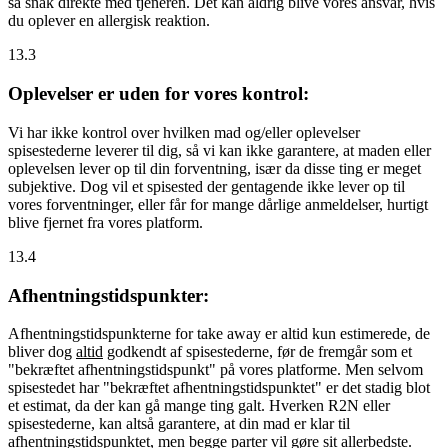
så snak direkte med tjeneren. Det kan aldrig blive vores ansvar, hvis
du oplever en allergisk reaktion.
13.3
Oplevelser er uden for vores kontrol:
Vi har ikke kontrol over hvilken mad og/eller oplevelser
spisestederne leverer til dig, så vi kan ikke garantere, at maden eller
oplevelsen lever op til din forventning, især da disse ting er meget
subjektive. Dog vil et spisested der gentagende ikke lever op til
vores forventninger, eller får for mange dårlige anmeldelser, hurtigt
blive fjernet fra vores platform.
13.4
Afhentningstidspunkter:
Afhentningstidspunkterne for take away er altid kun estimerede, de
bliver dog
altid
godkendt af spisestederne, før de fremgår som et
"bekræftet afhentningstidspunkt" på vores platforme. Men selvom
spisestedet har "bekræftet afhentningstidspunktet" er det stadig blot
et estimat, da der kan gå mange ting galt. Hverken R2N eller
spisestederne, kan altså garantere, at din mad er klar til
afhentningstidspunktet, men begge parter vil gøre sit allerbedste.