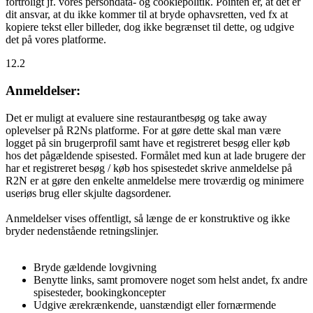
fortroligt jf. vores persondata- og cookiepolitik. Pointen er, at det er
dit ansvar, at du ikke kommer til at bryde ophavsretten, ved fx at
kopiere tekst eller billeder, dog ikke begrænset til dette, og udgive
det på vores platforme.
12.2
Anmeldelser:
Det er muligt at evaluere sine restaurantbesøg og take away
oplevelser på R2Ns platforme. For at gøre dette skal man være
logget på sin brugerprofil samt have et registreret besøg eller køb
hos det pågældende spisested. Formålet med kun at lade brugere der
har et registreret besøg / køb hos spisestedet skrive anmeldelse på
R2N er at gøre den enkelte anmeldelse mere troværdig og minimere
useriøs brug eller skjulte dagsordener.
Anmeldelser vises offentligt, så længe de er konstruktive og ikke
bryder nedenstående retningslinjer.
Bryde gældende lovgivning
Benytte links, samt promovere noget som helst andet, fx andre
spisesteder, bookingkoncepter
Udgive ærekrænkende, uanstændigt eller fornærmende