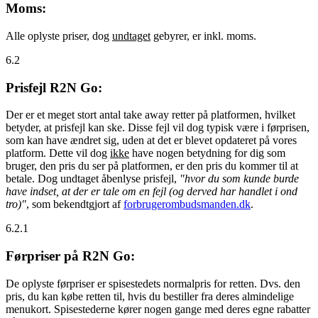
Moms:
Alle oplyste priser, dog
undtaget
gebyrer, er inkl. moms.
6.2
Prisfejl R2N Go:
Der er et meget stort antal take away retter på platformen, hvilket
betyder, at prisfejl kan ske. Disse fejl vil dog typisk være i førprisen,
som kan have ændret sig, uden at det er blevet opdateret på vores
platform. Dette vil dog
ikke
have nogen betydning for dig som
bruger, den pris du ser på platformen, er den pris du kommer til at
betale. Dog undtaget åbenlyse prisfejl,
"hvor du som kunde burde
have indset, at der er tale om en fejl (og derved har handlet i ond
tro)"
, som bekendtgjort af
forbrugerombudsmanden.dk
.
6.2.1
Førpriser på R2N Go:
De oplyste førpriser er spisestedets normalpris for retten. Dvs. den
pris, du kan købe retten til, hvis du bestiller fra deres almindelige
menukort. Spisestederne kører nogen gange med deres egne rabatter