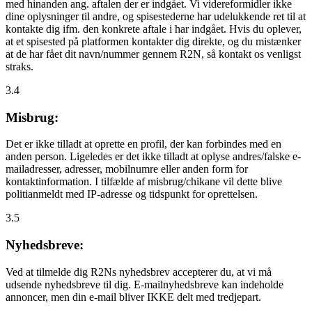
med hinanden ang. aftalen der er indgået. Vi videreformidler ikke
dine oplysninger til andre, og spisestederne har udelukkende ret til at
kontakte dig ifm. den konkrete aftale i har indgået. Hvis du oplever,
at et spisested på platformen kontakter dig direkte, og du mistænker
at de har fået dit navn/nummer gennem R2N, så kontakt os venligst
straks.
3.4
Misbrug:
Det er ikke tilladt at oprette en profil, der kan forbindes med en
anden person. Ligeledes er det ikke tilladt at oplyse andres/falske e-
mailadresser, adresser, mobilnumre eller anden form for
kontaktinformation. I tilfælde af misbrug/chikane vil dette blive
politianmeldt med IP-adresse og tidspunkt for oprettelsen.
3.5
Nyhedsbreve:
Ved at tilmelde dig R2Ns nyhedsbrev accepterer du, at vi må
udsende nyhedsbreve til dig. E-mailnyhedsbreve kan indeholde
annoncer, men din e-mail bliver IKKE delt med tredjepart.