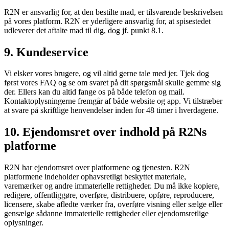
R2N er ansvarlig for, at den bestilte mad, er tilsvarende beskrivelsen
på vores platform. R2N er yderligere ansvarlig for, at spisestedet
udleverer det aftalte mad til dig, dog jf. punkt 8.1.
9. Kundeservice
Vi elsker vores brugere, og vil altid gerne tale med jer. Tjek dog
først vores FAQ og se om svaret på dit spørgsmål skulle gemme sig
der. Ellers kan du altid fange os på både telefon og mail.
Kontaktoplysningerne fremgår af både website og app. Vi tilstræber
at svare på skriftlige henvendelser inden for 48 timer i hverdagene.
10. Ejendomsret over indhold på R2Ns
platforme
R2N har ejendomsret over platformene og tjenesten. R2N
platformene indeholder ophavsretligt beskyttet materiale,
varemærker og andre immaterielle rettigheder. Du må ikke kopiere,
redigere, offentliggøre, overføre, distribuere, opføre, reproducere,
licensere, skabe afledte værker fra, overføre visning eller sælge eller
gensælge sådanne immaterielle rettigheder eller ejendomsretlige
oplysninger.