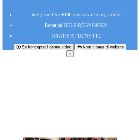
Vælg mellem +100 restauranter og caféer
Rabat på HELE REGNINGEN
GRATIS AT BENYTTE
Se konceptet i denne video
Kom tilbage til website
×
FØR DU
SMUTTER!
Hent vores gratis app og undgå at gå glip af et
godt tilbud næste gang sulten melder sig.