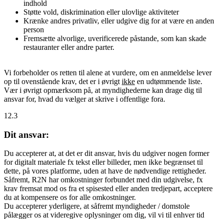
indhold
Støtte vold, diskrimination eller ulovlige aktiviteter
Krænke andres privatliv, eller udgive dig for at være en anden
person
Fremsætte alvorlige, uverificerede påstande, som kan skade
restauranter eller andre parter.
Vi forbeholder os retten til alene at vurdere, om en anmeldelse lever
op til ovenstående krav, det er i øvrigt
ikke
en udtømmende liste.
Vær i øvrigt opmærksom på, at myndighederne kan drage dig til
ansvar for, hvad du vælger at skrive i offentlige fora.
12.3
Dit ansvar:
Du accepterer at, at det er dit ansvar, hvis du udgiver nogen former
for digitalt materiale fx tekst eller billeder, men ikke begrænset til
dette, på vores platforme, uden at have de nødvendige rettigheder.
Såfremt, R2N har omkostninger forbundet med din udgivelse, fx
krav fremsat mod os fra et spisested eller anden tredjepart, acceptere
du at kompensere os for alle omkostninger.
Du accepterer yderligere, at såfremt myndigheder / domstole
pålægger os at videregive oplysninger om dig, vil vi til enhver tid