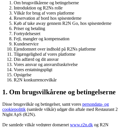
Om brugsvilkårene og betingelserne
Introduktion og R2Ns rolle
Vilkår for brug af vores platforme
Reservation af bord hos spisestederne
Køb af take away gennem R2N Go, hos spisestederne
Priser og betaling
Fortrydelsesret
Fejl, mangler og kompensation
Kundeservice
Ejendomsret over indhold på R2Ns platforme
Tilgængelighed af vores platforme
Din adfærd og dit ansvar
Vores ansvar og ansvarsfraskrivelse
Vores erstatningspligt
Opsigelse
R2N konkurrencevilkår
1. Om brugsvilkårene og betingelserne
Disse brugsvilkår og betingelser, samt vores
persondata- og
cookiepolitik
(samlede vilkår) udgør din aftale med Restaurant 2
Night ApS (R2N).
De samlede vilkår vedrører domænet
www.r2n.dk
og R2N