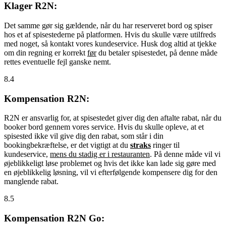
Klager R2N:
Det samme gør sig gældende, når du har reserveret bord og spiser
hos et af spisestederne på platformen. Hvis du skulle være utilfreds
med noget, så kontakt vores kundeservice. Husk dog altid at tjekke
om din regning er korrekt
før
du betaler spisestedet, på denne måde
rettes eventuelle fejl ganske nemt.
8.4
Kompensation R2N:
R2N er ansvarlig for, at spisestedet giver dig den aftalte rabat, når du
booker bord gennem vores service. Hvis du skulle opleve, at et
spisested ikke vil give dig den rabat, som står i din
bookingbekræftelse, er det vigtigt at du
straks
ringer til
kundeservice,
mens du stadig er i restauranten
. På denne måde vil vi
øjeblikkeligt løse problemet og hvis det ikke kan lade sig gøre med
en øjeblikkelig løsning, vil vi efterfølgende kompensere dig for den
manglende rabat.
8.5
Kompensation R2N Go: