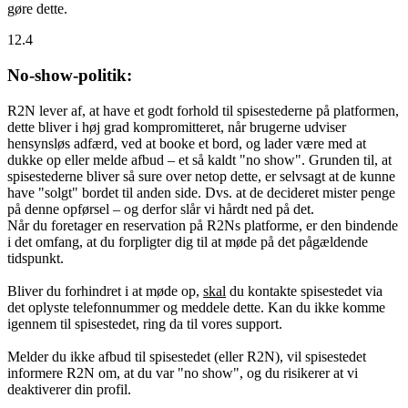
gøre dette.
12.4
No-show-politik:
R2N lever af, at have et godt forhold til spisestederne på platformen,
dette bliver i høj grad kompromitteret, når brugerne udviser
hensynsløs adfærd, ved at booke et bord, og lader være med at
dukke op eller melde afbud – et så kaldt "no show". Grunden til, at
spisestederne bliver så sure over netop dette, er selvsagt at de kunne
have "solgt" bordet til anden side. Dvs. at de decideret mister penge
på denne opførsel – og derfor slår vi hårdt ned på det.
Når du foretager en reservation på R2Ns platforme, er den bindende
i det omfang, at du forpligter dig til at møde på det pågældende
tidspunkt.
Bliver du forhindret i at møde op,
skal
du kontakte spisestedet via
det oplyste telefonnummer og meddele dette. Kan du ikke komme
igennem til spisestedet, ring da til vores support.
Melder du ikke afbud til spisestedet (eller R2N), vil spisestedet
informere R2N om, at du var "no show", og du risikerer at vi
deaktiverer din profil.