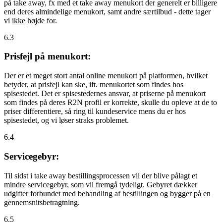
på take away, fx med et take away menukort der generelt er billigere
end deres almindelige menukort, samt andre særtilbud - dette tager
vi
ikke
højde for.
6.3
Prisfejl på menukort:
Der er et meget stort antal online menukort på platformen, hvilket
betyder, at prisfejl kan ske, ift. menukortet som findes hos
spisestedet. Det er spisestedernes ansvar, at priserne på menukort
som findes på deres R2N profil er korrekte, skulle du opleve at de to
priser differentiere, så ring til kundeservice mens du er hos
spisestedet, og vi løser straks problemet.
6.4
Servicegebyr:
Til sidst i take away bestillingsprocessen vil der blive pålagt et
mindre servicegebyr, som vil fremgå tydeligt. Gebyret dækker
udgifter forbundet med behandling af bestillingen og bygger på en
gennemsnitsbetragtning.
6.5