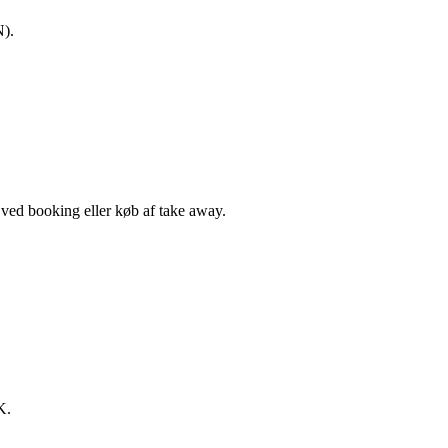
N).
, ved booking eller køb af take away.
K.