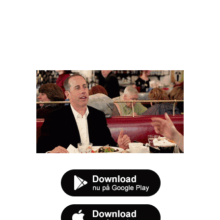
FØR DU SMUTTER
t tilbud næste gang sulten melder sig.