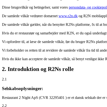
Disse brugsvilkår og betingelser, samt vores
persondata- og cookiepoli
De samlede vilkår vedrører domænet
www.r2n.dk
og R2N mobilapplik
De samlede vilkår gælder, når du benytter R2Ns platforme, fx til at b
Hvis du er restauratør og samarbejder med R2N, er du også underlagt
Vi opfordrer til, at læse de samlede vilkår, før du bruger R2Ns platfo
Vi forbeholder os retten til at revidere de samlede vilkår fra tid til 
Hvis du ikke kan acceptere de samlede vilkår, så benyt venligst ikke
2. Introduktion og R2Ns rolle
2.1
Selskabsoplysninger:
Restaurant 2 Night ApS (CVR 32295401 ) er et dansk selskab der er sti
2.2