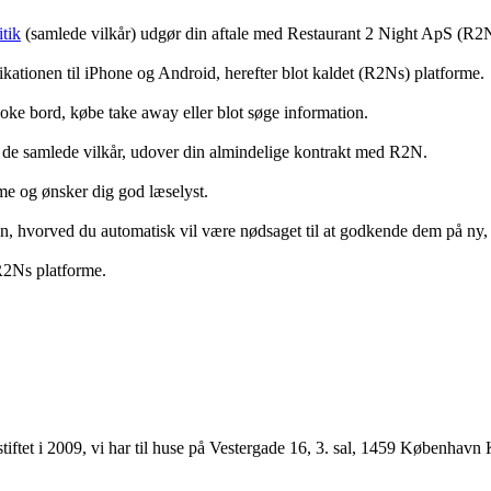
tik
(samlede vilkår) udgør din aftale med Restaurant 2 Night ApS (R2
ationen til iPhone og Android, herefter blot kaldet (R2Ns) platforme.
ooke bord, købe take away eller blot søge information.
 de samlede vilkår, udover din almindelige kontrakt med R2N.
rme og ønsker dig god læselyst.
anden, hvorved du automatisk vil være nødsaget til at godkende dem på ny
 R2Ns platforme.
ftet i 2009, vi har til huse på Vestergade 16, 3. sal, 1459 København 