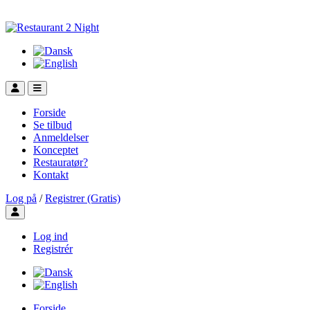
Forside
Se tilbud
Anmeldelser
Konceptet
Restauratør?
Kontakt
Log på
/
Registrer (Gratis)
Toggle user menu
Log ind
Registrér
Forside