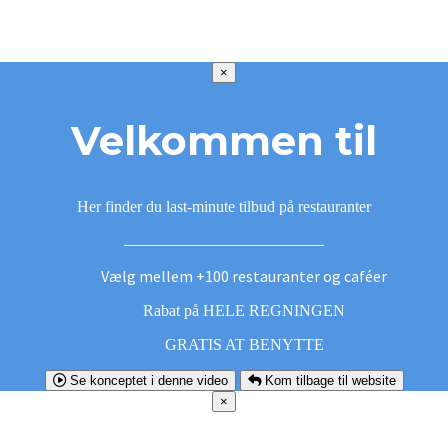
×
Velkommen til
Her finder du last-minute tilbud på restauranter
Vælg mellem +100 restauranter og caféer
Rabat på HELE REGNINGEN
GRATIS AT BENYTTE
Se konceptet i denne video
Kom tilbage til website
×