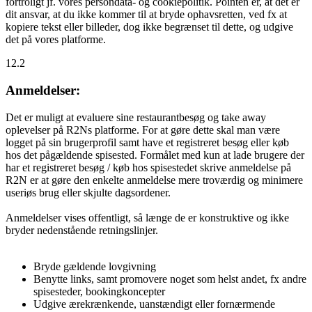
fortroligt jf. vores persondata- og cookiepolitik. Pointen er, at det er
dit ansvar, at du ikke kommer til at bryde ophavsretten, ved fx at
kopiere tekst eller billeder, dog ikke begrænset til dette, og udgive
det på vores platforme.
12.2
Anmeldelser:
Det er muligt at evaluere sine restaurantbesøg og take away
oplevelser på R2Ns platforme. For at gøre dette skal man være
logget på sin brugerprofil samt have et registreret besøg eller køb
hos det pågældende spisested. Formålet med kun at lade brugere der
har et registreret besøg / køb hos spisestedet skrive anmeldelse på
R2N er at gøre den enkelte anmeldelse mere troværdig og minimere
useriøs brug eller skjulte dagsordener.
Anmeldelser vises offentligt, så længe de er konstruktive og ikke
bryder nedenstående retningslinjer.
Bryde gældende lovgivning
Benytte links, samt promovere noget som helst andet, fx andre
spisesteder, bookingkoncepter
Udgive ærekrænkende, uanstændigt eller fornærmende