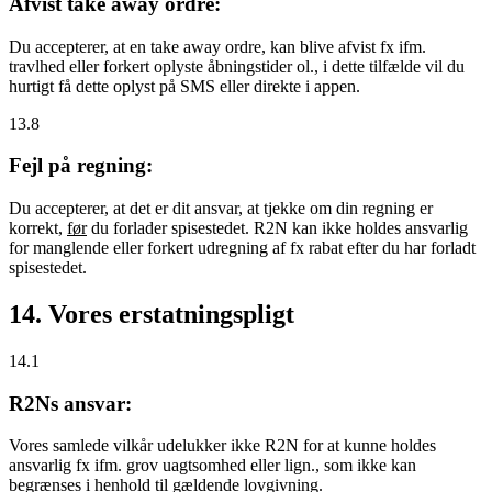
Afvist take away ordre:
Du accepterer, at en take away ordre, kan blive afvist fx ifm.
travlhed eller forkert oplyste åbningstider ol., i dette tilfælde vil du
hurtigt få dette oplyst på SMS eller direkte i appen.
13.8
Fejl på regning:
Du accepterer, at det er dit ansvar, at tjekke om din regning er
korrekt,
før
du forlader spisestedet. R2N kan ikke holdes ansvarlig
for manglende eller forkert udregning af fx rabat efter du har forladt
spisestedet.
14. Vores erstatningspligt
14.1
R2Ns ansvar:
Vores samlede vilkår udelukker ikke R2N for at kunne holdes
ansvarlig fx ifm. grov uagtsomhed eller lign., som ikke kan
begrænses i henhold til gældende lovgivning.