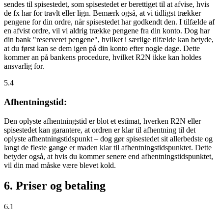
sendes til spisestedet, som spisestedet er berettiget til at afvise, hvis
de fx har for travlt eller lign. Bemærk også, at vi tidligst trækker
pengene for din ordre, når spisestedet har godkendt den. I tilfælde af
en afvist ordre, vil vi aldrig trække pengene fra din konto. Dog har
din bank "reserveret pengene", hvilket i særlige tilfælde kan betyde,
at du først kan se dem igen på din konto efter nogle dage. Dette
kommer an på bankens procedure, hvilket R2N ikke kan holdes
ansvarlig for.
5.4
Afhentningstid:
Den oplyste afhentningstid er blot et estimat, hverken R2N eller
spisestedet kan garantere, at ordren er klar til afhentning til det
oplyste afhentningstidspunkt – dog gør spisestedet sit allerbedste og
langt de fleste gange er maden klar til afhentningstidspunktet. Dette
betyder også, at hvis du kommer senere end afhentningstidspunktet,
vil din mad måske være blevet kold.
6. Priser og betaling
6.1