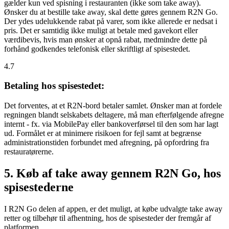
gælder kun ved spisning i restauranten (ikke som take away).
Ønsker du at bestille take away, skal dette gøres gennem R2N Go.
Der ydes udelukkende rabat på varer, som ikke allerede er nedsat i
pris. Det er samtidig ikke muligt at betale med gavekort eller
værdibevis, hvis man ønsker at opnå rabat, medmindre dette på
forhånd godkendes telefonisk eller skriftligt af spisestedet.
4.7
Betaling hos spisestedet:
Det forventes, at et R2N-bord betaler samlet. Ønsker man at fordele
regningen blandt selskabets deltagere, må man efterfølgende afregne
internt - fx. via MobilePay eller bankoverførsel til den som har lagt
ud. Formålet er at minimere risikoen for fejl samt at begrænse
administrationstiden forbundet med afregning, på opfordring fra
restauratørerne.
5. Køb af take away gennem R2N Go, hos
spisestederne
I R2N Go delen af appen, er det muligt, at købe udvalgte take away
retter og tilbehør til afhentning, hos de spisesteder der fremgår af
platformen.