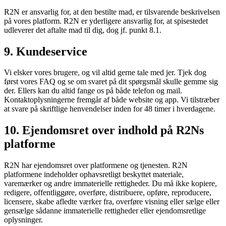
R2N er ansvarlig for, at den bestilte mad, er tilsvarende beskrivelsen
på vores platform. R2N er yderligere ansvarlig for, at spisestedet
udleverer det aftalte mad til dig, dog jf. punkt 8.1.
9. Kundeservice
Vi elsker vores brugere, og vil altid gerne tale med jer. Tjek dog
først vores FAQ og se om svaret på dit spørgsmål skulle gemme sig
der. Ellers kan du altid fange os på både telefon og mail.
Kontaktoplysningerne fremgår af både website og app. Vi tilstræber
at svare på skriftlige henvendelser inden for 48 timer i hverdagene.
10. Ejendomsret over indhold på R2Ns
platforme
R2N har ejendomsret over platformene og tjenesten. R2N
platformene indeholder ophavsretligt beskyttet materiale,
varemærker og andre immaterielle rettigheder. Du må ikke kopiere,
redigere, offentliggøre, overføre, distribuere, opføre, reproducere,
licensere, skabe afledte værker fra, overføre visning eller sælge eller
gensælge sådanne immaterielle rettigheder eller ejendomsretlige
oplysninger.