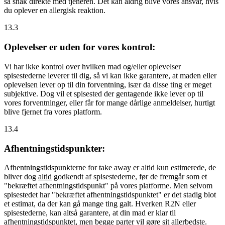
så snak direkte med tjeneren. Det kan aldrig blive vores ansvar, hvis
du oplever en allergisk reaktion.
13.3
Oplevelser er uden for vores kontrol:
Vi har ikke kontrol over hvilken mad og/eller oplevelser
spisestederne leverer til dig, så vi kan ikke garantere, at maden eller
oplevelsen lever op til din forventning, især da disse ting er meget
subjektive. Dog vil et spisested der gentagende ikke lever op til
vores forventninger, eller får for mange dårlige anmeldelser, hurtigt
blive fjernet fra vores platform.
13.4
Afhentningstidspunkter:
Afhentningstidspunkterne for take away er altid kun estimerede, de
bliver dog
altid
godkendt af spisestederne, før de fremgår som et
"bekræftet afhentningstidspunkt" på vores platforme. Men selvom
spisestedet har "bekræftet afhentningstidspunktet" er det stadig blot
et estimat, da der kan gå mange ting galt. Hverken R2N eller
spisestederne, kan altså garantere, at din mad er klar til
afhentningstidspunktet, men begge parter vil gøre sit allerbedste.