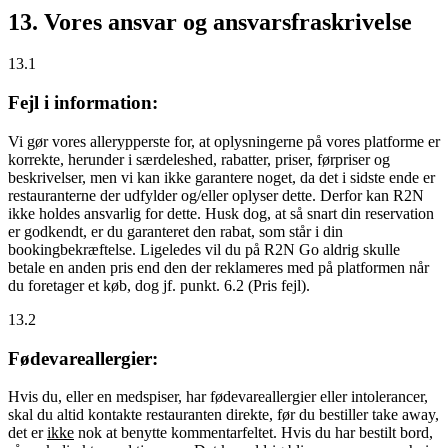
13. Vores ansvar og ansvarsfraskrivelse
13.1
Fejl i information:
Vi gør vores allerypperste for, at oplysningerne på vores platforme er
korrekte, herunder i særdeleshed, rabatter, priser, førpriser og
beskrivelser, men vi kan ikke garantere noget, da det i sidste ende er
restauranterne der udfylder og/eller oplyser dette. Derfor kan R2N
ikke holdes ansvarlig for dette. Husk dog, at så snart din reservation
er godkendt, er du garanteret den rabat, som står i din
bookingbekræftelse. Ligeledes vil du på R2N Go aldrig skulle
betale en anden pris end den der reklameres med på platformen når
du foretager et køb, dog jf. punkt. 6.2 (Pris fejl).
13.2
Fødevareallergier:
Hvis du, eller en medspiser, har fødevareallergier eller intolerancer,
skal du altid kontakte restauranten direkte, før du bestiller take away,
det er
ikke
nok at benytte kommentarfeltet. Hvis du har bestilt bord,