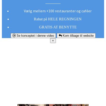
Vælg mellem +100 restauranter og caféer
Rabat på HELE REGNINGEN
GRATIS AT BENYTTE
Se konceptet i denne video
Kom tilbage til website
×
FØR DU
SMUTTER!
Hent vores gratis app og undgå at gå glip af et
godt tilbud næste gang sulten melder sig.