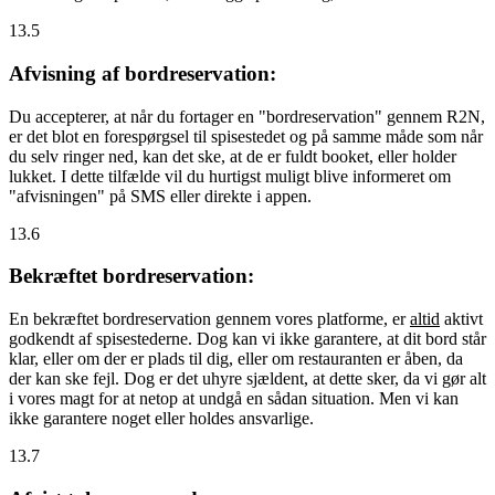
13.5
Afvisning af bordreservation:
Du accepterer, at når du fortager en "bordreservation" gennem R2N,
er det blot en forespørgsel til spisestedet og på samme måde som når
du selv ringer ned, kan det ske, at de er fuldt booket, eller holder
lukket. I dette tilfælde vil du hurtigst muligt blive informeret om
"afvisningen" på SMS eller direkte i appen.
13.6
Bekræftet bordreservation:
En bekræftet bordreservation gennem vores platforme, er
altid
aktivt
godkendt af spisestederne. Dog kan vi ikke garantere, at dit bord står
klar, eller om der er plads til dig, eller om restauranten er åben, da
der kan ske fejl. Dog er det uhyre sjældent, at dette sker, da vi gør alt
i vores magt for at netop at undgå en sådan situation. Men vi kan
ikke garantere noget eller holdes ansvarlige.
13.7