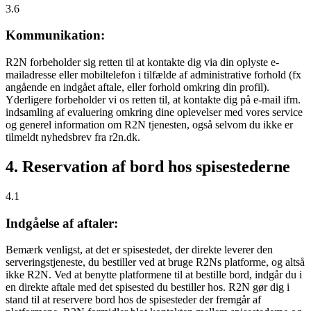
3.6
Kommunikation:
R2N forbeholder sig retten til at kontakte dig via din oplyste e-
mailadresse eller mobiltelefon i tilfælde af administrative forhold (fx
angående en indgået aftale, eller forhold omkring din profil).
Yderligere forbeholder vi os retten til, at kontakte dig på e-mail ifm.
indsamling af evaluering omkring dine oplevelser med vores service
og generel information om R2N tjenesten, også selvom du ikke er
tilmeldt nyhedsbrev fra r2n.dk.
4. Reservation af bord hos spisestederne
4.1
Indgåelse af aftaler:
Bemærk venligst, at det er spisestedet, der direkte leverer den
serveringstjeneste, du bestiller ved at bruge R2Ns platforme, og altså
ikke R2N. Ved at benytte platformene til at bestille bord, indgår du i
en direkte aftale med det spisested du bestiller hos. R2N gør dig i
stand til at reservere bord hos de spisesteder der fremgår af