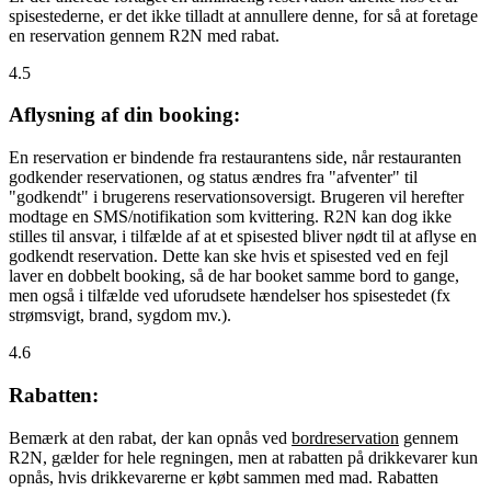
spisestederne, er det ikke tilladt at annullere denne, for så at foretage
en reservation gennem R2N med rabat.
4.5
Aflysning af din booking:
En reservation er bindende fra restaurantens side, når restauranten
godkender reservationen, og status ændres fra "afventer" til
"godkendt" i brugerens reservationsoversigt. Brugeren vil herefter
modtage en SMS/notifikation som kvittering. R2N kan dog ikke
stilles til ansvar, i tilfælde af at et spisested bliver nødt til at aflyse en
godkendt reservation. Dette kan ske hvis et spisested ved en fejl
laver en dobbelt booking, så de har booket samme bord to gange,
men også i tilfælde ved uforudsete hændelser hos spisestedet (fx
strømsvigt, brand, sygdom mv.).
4.6
Rabatten:
Bemærk at den rabat, der kan opnås ved
bordreservation
gennem
R2N, gælder for hele regningen, men at rabatten på drikkevarer kun
opnås, hvis drikkevarerne er købt sammen med mad. Rabatten