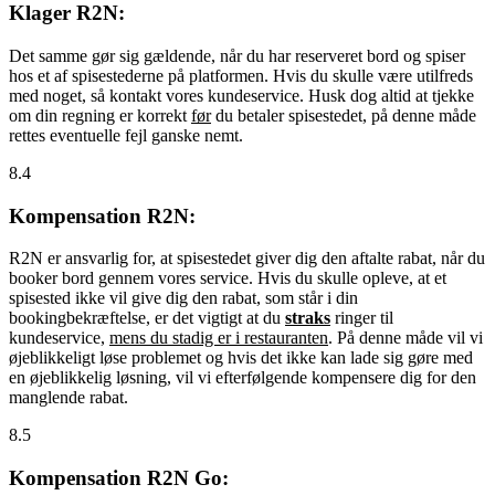
Klager R2N:
Det samme gør sig gældende, når du har reserveret bord og spiser
hos et af spisestederne på platformen. Hvis du skulle være utilfreds
med noget, så kontakt vores kundeservice. Husk dog altid at tjekke
om din regning er korrekt
før
du betaler spisestedet, på denne måde
rettes eventuelle fejl ganske nemt.
8.4
Kompensation R2N:
R2N er ansvarlig for, at spisestedet giver dig den aftalte rabat, når du
booker bord gennem vores service. Hvis du skulle opleve, at et
spisested ikke vil give dig den rabat, som står i din
bookingbekræftelse, er det vigtigt at du
straks
ringer til
kundeservice,
mens du stadig er i restauranten
. På denne måde vil vi
øjeblikkeligt løse problemet og hvis det ikke kan lade sig gøre med
en øjeblikkelig løsning, vil vi efterfølgende kompensere dig for den
manglende rabat.
8.5
Kompensation R2N Go: