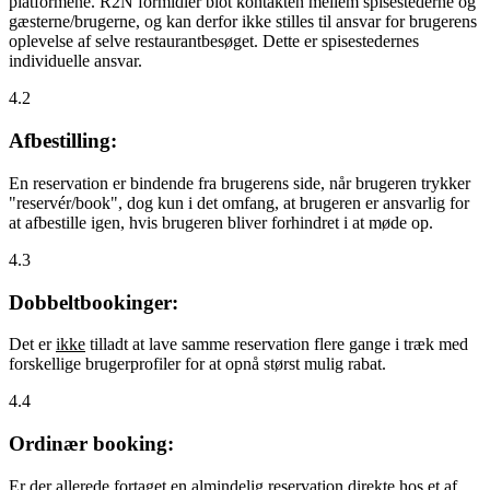
platformene. R2N formidler blot kontakten mellem spisestederne og
gæsterne/brugerne, og kan derfor ikke stilles til ansvar for brugerens
oplevelse af selve restaurantbesøget. Dette er spisestedernes
individuelle ansvar.
4.2
Afbestilling:
En reservation er bindende fra brugerens side, når brugeren trykker
"reservér/book", dog kun i det omfang, at brugeren er ansvarlig for
at afbestille igen, hvis brugeren bliver forhindret i at møde op.
4.3
Dobbeltbookinger:
Det er
ikke
tilladt at lave samme reservation flere gange i træk med
forskellige brugerprofiler for at opnå størst mulig rabat.
4.4
Ordinær booking:
Er der allerede fortaget en almindelig reservation direkte hos et af