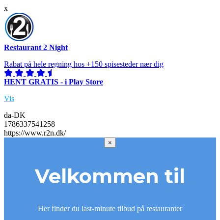
x
Restaurant 2 Night
Rabat på hele regning hos +150 spisesteder nær dig
HENT GRATIS - i Play Store
Vis
da-DK
1786337541258
https://www.r2n.dk/
×
Velkommen til
Her finder du last-minute tilbud på restauranter