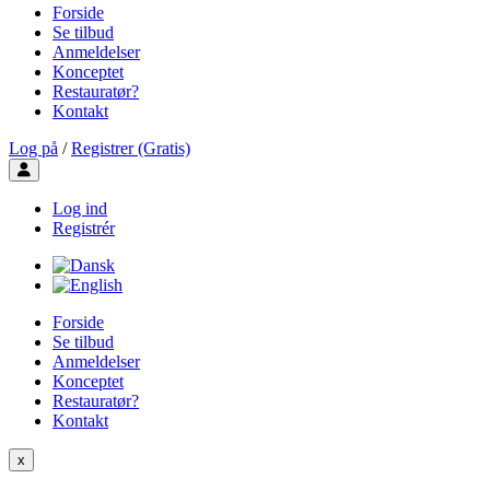
Forside
Se tilbud
Anmeldelser
Konceptet
Restauratør?
Kontakt
Log på
/
Registrer (Gratis)
Toggle user menu
Log ind
Registrér
Forside
Se tilbud
Anmeldelser
Konceptet
Restauratør?
Kontakt
x