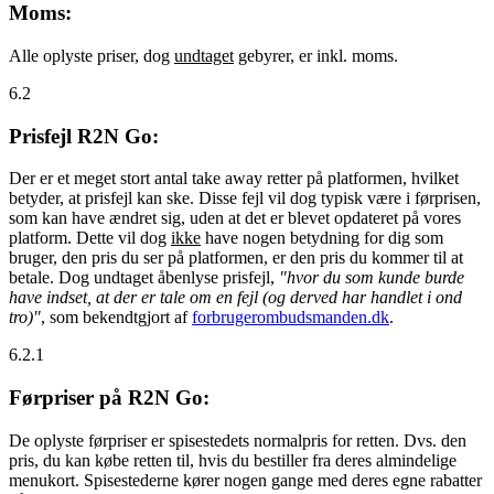
Moms:
Alle oplyste priser, dog
undtaget
gebyrer, er inkl. moms.
6.2
Prisfejl R2N Go:
Der er et meget stort antal take away retter på platformen, hvilket
betyder, at prisfejl kan ske. Disse fejl vil dog typisk være i førprisen,
som kan have ændret sig, uden at det er blevet opdateret på vores
platform. Dette vil dog
ikke
have nogen betydning for dig som
bruger, den pris du ser på platformen, er den pris du kommer til at
betale. Dog undtaget åbenlyse prisfejl,
"hvor du som kunde burde
have indset, at der er tale om en fejl (og derved har handlet i ond
tro)"
, som bekendtgjort af
forbrugerombudsmanden.dk
.
6.2.1
Førpriser på R2N Go:
De oplyste førpriser er spisestedets normalpris for retten. Dvs. den
pris, du kan købe retten til, hvis du bestiller fra deres almindelige
menukort. Spisestederne kører nogen gange med deres egne rabatter