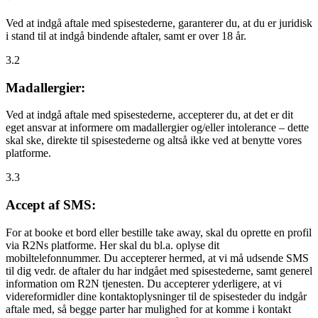
Ved at indgå aftale med spisestederne, garanterer du, at du er juridisk
i stand til at indgå bindende aftaler, samt er over 18 år.
3.2
Madallergier:
Ved at indgå aftale med spisestederne, accepterer du, at det er dit
eget ansvar at informere om madallergier og/eller intolerance – dette
skal ske, direkte til spisestederne og altså ikke ved at benytte vores
platforme.
3.3
Accept af SMS:
For at booke et bord eller bestille take away, skal du oprette en profil
via R2Ns platforme. Her skal du bl.a. oplyse dit
mobiltelefonnummer. Du accepterer hermed, at vi må udsende SMS
til dig vedr. de aftaler du har indgået med spisestederne, samt generel
information om R2N tjenesten. Du accepterer yderligere, at vi
videreformidler dine kontaktoplysninger til de spisesteder du indgår
aftale med, så begge parter har mulighed for at komme i kontakt