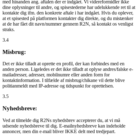
med hinanden ang. aftalen der er indgået. Vi videreformidler ikke
dine oplysninger til andre, og spisestederne har udelukkende ret til at
kontakte dig ifm. den konkrete aftale i har indgået. Hvis du oplever,
at et spisested på platformen kontakter dig direkte, og du mistænker
at de har fået dit navn/nummer gennem R2N, så kontakt os venligst
straks.
3.4
Misbrug:
Det er ikke tilladt at oprette en profil, der kan forbindes med en
anden person. Ligeledes er det ikke tilladt at oplyse andres/falske e-
mailadresser, adresser, mobilnumre eller anden form for
kontaktinformation. I tilfælde af misbrug/chikane vil dette blive
politianmeldt med IP-adresse og tidspunkt for oprettelsen.
3.5
Nyhedsbreve:
Ved at tilmelde dig R2Ns nyhedsbrev accepterer du, at vi må
udsende nyhedsbreve til dig. E-mailnyhedsbreve kan indeholde
annoncer, men din e-mail bliver IKKE delt med tredjepart.