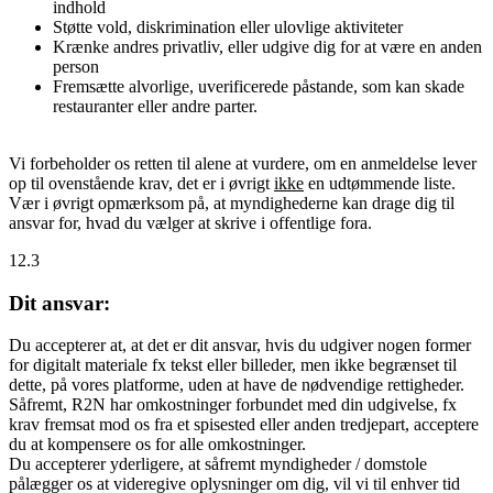
indhold
Støtte vold, diskrimination eller ulovlige aktiviteter
Krænke andres privatliv, eller udgive dig for at være en anden
person
Fremsætte alvorlige, uverificerede påstande, som kan skade
restauranter eller andre parter.
Vi forbeholder os retten til alene at vurdere, om en anmeldelse lever
op til ovenstående krav, det er i øvrigt
ikke
en udtømmende liste.
Vær i øvrigt opmærksom på, at myndighederne kan drage dig til
ansvar for, hvad du vælger at skrive i offentlige fora.
12.3
Dit ansvar:
Du accepterer at, at det er dit ansvar, hvis du udgiver nogen former
for digitalt materiale fx tekst eller billeder, men ikke begrænset til
dette, på vores platforme, uden at have de nødvendige rettigheder.
Såfremt, R2N har omkostninger forbundet med din udgivelse, fx
krav fremsat mod os fra et spisested eller anden tredjepart, acceptere
du at kompensere os for alle omkostninger.
Du accepterer yderligere, at såfremt myndigheder / domstole
pålægger os at videregive oplysninger om dig, vil vi til enhver tid