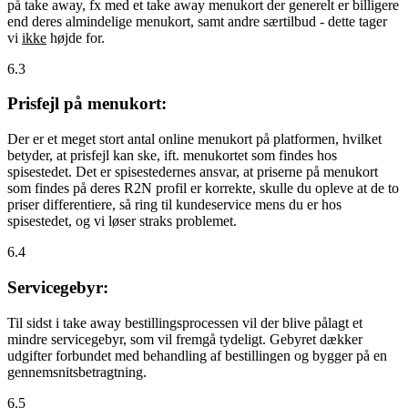
på take away, fx med et take away menukort der generelt er billigere
end deres almindelige menukort, samt andre særtilbud - dette tager
vi
ikke
højde for.
6.3
Prisfejl på menukort:
Der er et meget stort antal online menukort på platformen, hvilket
betyder, at prisfejl kan ske, ift. menukortet som findes hos
spisestedet. Det er spisestedernes ansvar, at priserne på menukort
som findes på deres R2N profil er korrekte, skulle du opleve at de to
priser differentiere, så ring til kundeservice mens du er hos
spisestedet, og vi løser straks problemet.
6.4
Servicegebyr:
Til sidst i take away bestillingsprocessen vil der blive pålagt et
mindre servicegebyr, som vil fremgå tydeligt. Gebyret dækker
udgifter forbundet med behandling af bestillingen og bygger på en
gennemsnitsbetragtning.
6.5