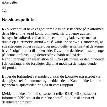
gøre dette.
12.4
No-show-politik:
R2N lever af, at have et godt forhold til spisestederne på platformen,
dette bliver i høj grad kompromitteret, når brugerne udviser
hensynsløs adfærd, ved at booke et bord, og lader være med at
dukke op eller melde afbud – et så kaldt "no show". Grunden til, at
spisestederne bliver så sure over netop dette, er selvsagt at de kunne
have "solgt" bordet til anden side. Dvs. at de decideret mister penge
på denne opførsel – og derfor slår vi hårdt ned på det.
Når du foretager en reservation på R2Ns platforme, er den bindende
i det omfang, at du forpligter dig til at møde på det pågældende
tidspunkt.
Bliver du forhindret i at møde op,
skal
du kontakte spisestedet via
det oplyste telefonnummer og meddele dette. Kan du ikke komme
igennem til spisestedet, ring da til vores support.
Melder du ikke afbud til spisestedet (eller R2N), vil spisestedet
informere R2N om, at du var "no show", og du risikerer at vi
deaktiverer din profil.