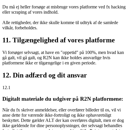
Du må ej heller forsøge at misbruge vores platforme ved fx hacking
eller scraping af vores indhold.
Alle rettigheder, der ikke skulle komme til udtryk af de samlede
vilkår, forbeholdes.
11. Tilgængelighed af vores platforme
Vi forsøger selvsagt, at have en "oppetid" på 100%, men hvad kan
gå galt, vil gå galt, og R2N kan ikke holdes ansvarlige hvis
platformene ikke er tilgængelige i en given periode.
12. Din adfærd og dit ansvar
12.1
Digitalt materiale du udgiver på R2N platformene:
Når du fx skriver anmeldelser, eller overfører billeder til os, vil vi
anse dette for værende ikke-fortroligt og ikke ophavsretsligt
beskyttet. Dette gælder ALT der kan overføres digitalt, men er dog
ikke gældende for dine personoplysninger, der selvsagt behandles