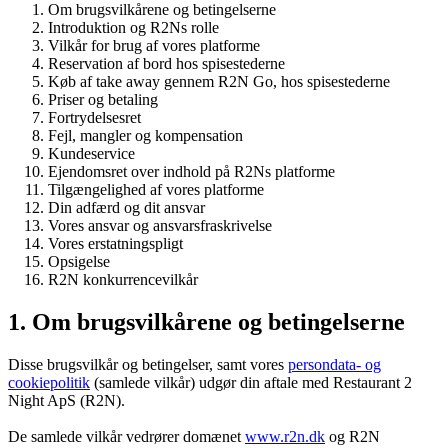
Om brugsvilkårene og betingelserne
Introduktion og R2Ns rolle
Vilkår for brug af vores platforme
Reservation af bord hos spisestederne
Køb af take away gennem R2N Go, hos spisestederne
Priser og betaling
Fortrydelsesret
Fejl, mangler og kompensation
Kundeservice
Ejendomsret over indhold på R2Ns platforme
Tilgængelighed af vores platforme
Din adfærd og dit ansvar
Vores ansvar og ansvarsfraskrivelse
Vores erstatningspligt
Opsigelse
R2N konkurrencevilkår
1. Om brugsvilkårene og betingelserne
Disse brugsvilkår og betingelser, samt vores
persondata- og
cookiepolitik
(samlede vilkår) udgør din aftale med Restaurant 2
Night ApS (R2N).
De samlede vilkår vedrører domænet
www.r2n.dk
og R2N