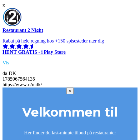
x
Restaurant 2 Night
Rabat på hele regning hos +150 spisesteder nær dig
HENT GRATIS - i Play Store
Vis
da-DK
1785967564135
https://www.r2n.dk/
×
Velkommen til
Her finder du last-minute tilbud på restauranter