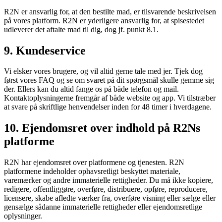
R2N er ansvarlig for, at den bestilte mad, er tilsvarende beskrivelsen
på vores platform. R2N er yderligere ansvarlig for, at spisestedet
udleverer det aftalte mad til dig, dog jf. punkt 8.1.
9. Kundeservice
Vi elsker vores brugere, og vil altid gerne tale med jer. Tjek dog
først vores FAQ og se om svaret på dit spørgsmål skulle gemme sig
der. Ellers kan du altid fange os på både telefon og mail.
Kontaktoplysningerne fremgår af både website og app. Vi tilstræber
at svare på skriftlige henvendelser inden for 48 timer i hverdagene.
10. Ejendomsret over indhold på R2Ns
platforme
R2N har ejendomsret over platformene og tjenesten. R2N
platformene indeholder ophavsretligt beskyttet materiale,
varemærker og andre immaterielle rettigheder. Du må ikke kopiere,
redigere, offentliggøre, overføre, distribuere, opføre, reproducere,
licensere, skabe afledte værker fra, overføre visning eller sælge eller
gensælge sådanne immaterielle rettigheder eller ejendomsretlige
oplysninger.