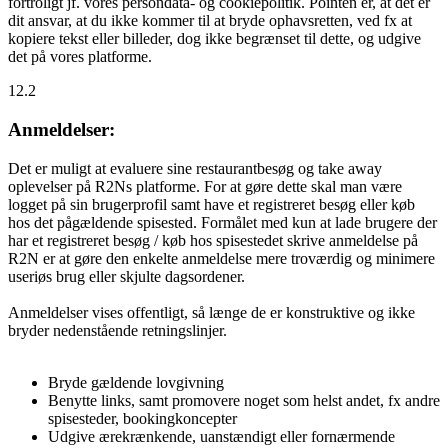
fortroligt jf. vores persondata- og cookiepolitik. Pointen er, at det er
dit ansvar, at du ikke kommer til at bryde ophavsretten, ved fx at
kopiere tekst eller billeder, dog ikke begrænset til dette, og udgive
det på vores platforme.
12.2
Anmeldelser:
Det er muligt at evaluere sine restaurantbesøg og take away
oplevelser på R2Ns platforme. For at gøre dette skal man være
logget på sin brugerprofil samt have et registreret besøg eller køb
hos det pågældende spisested. Formålet med kun at lade brugere der
har et registreret besøg / køb hos spisestedet skrive anmeldelse på
R2N er at gøre den enkelte anmeldelse mere troværdig og minimere
useriøs brug eller skjulte dagsordener.
Anmeldelser vises offentligt, så længe de er konstruktive og ikke
bryder nedenstående retningslinjer.
Bryde gældende lovgivning
Benytte links, samt promovere noget som helst andet, fx andre
spisesteder, bookingkoncepter
Udgive ærekrænkende, uanstændigt eller fornærmende