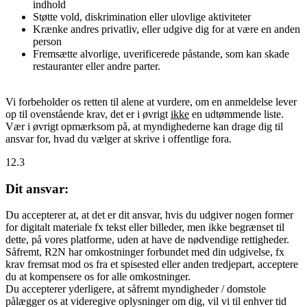
indhold
Støtte vold, diskrimination eller ulovlige aktiviteter
Krænke andres privatliv, eller udgive dig for at være en anden
person
Fremsætte alvorlige, uverificerede påstande, som kan skade
restauranter eller andre parter.
Vi forbeholder os retten til alene at vurdere, om en anmeldelse lever
op til ovenstående krav, det er i øvrigt
ikke
en udtømmende liste.
Vær i øvrigt opmærksom på, at myndighederne kan drage dig til
ansvar for, hvad du vælger at skrive i offentlige fora.
12.3
Dit ansvar:
Du accepterer at, at det er dit ansvar, hvis du udgiver nogen former
for digitalt materiale fx tekst eller billeder, men ikke begrænset til
dette, på vores platforme, uden at have de nødvendige rettigheder.
Såfremt, R2N har omkostninger forbundet med din udgivelse, fx
krav fremsat mod os fra et spisested eller anden tredjepart, acceptere
du at kompensere os for alle omkostninger.
Du accepterer yderligere, at såfremt myndigheder / domstole
pålægger os at videregive oplysninger om dig, vil vi til enhver tid