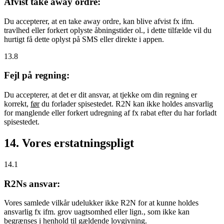
Afvist take away ordre:
Du accepterer, at en take away ordre, kan blive afvist fx ifm.
travlhed eller forkert oplyste åbningstider ol., i dette tilfælde vil du
hurtigt få dette oplyst på SMS eller direkte i appen.
13.8
Fejl på regning:
Du accepterer, at det er dit ansvar, at tjekke om din regning er
korrekt,
før
du forlader spisestedet. R2N kan ikke holdes ansvarlig
for manglende eller forkert udregning af fx rabat efter du har forladt
spisestedet.
14. Vores erstatningspligt
14.1
R2Ns ansvar:
Vores samlede vilkår udelukker ikke R2N for at kunne holdes
ansvarlig fx ifm. grov uagtsomhed eller lign., som ikke kan
begrænses i henhold til gældende lovgivning.