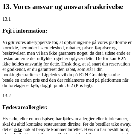
13. Vores ansvar og ansvarsfraskrivelse
13.1
Fejl i information:
Vi gør vores allerypperste for, at oplysningerne på vores platforme er
korrekte, herunder i særdeleshed, rabatter, priser, førpriser og
beskrivelser, men vi kan ikke garantere noget, da det i sidste ende er
restauranterne der udfylder og/eller oplyser dette. Derfor kan R2N
ikke holdes ansvarlig for dette. Husk dog, at så snart din reservation
er godkendt, er du garanteret den rabat, som står i din
bookingbekræftelse. Ligeledes vil du på R2N Go aldrig skulle
betale en anden pris end den der reklameres med på platformen når
du foretager et køb, dog jf. punkt. 6.2 (Pris fejl).
13.2
Fødevareallergier:
Hvis du, eller en medspiser, har fødevareallergier eller intolerancer,
skal du altid kontakte restauranten direkte, før du bestiller take away,
det er
ikke
nok at benytte kommentarfeltet. Hvis du har bestilt bord,