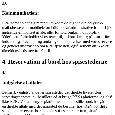
3.6
Kommunikation:
R2N forbeholder sig retten til at kontakte dig via din oplyste e-
mailadresse eller mobiltelefon i tilfælde af administrative forhold (fx
angående en indgået aftale, eller forhold omkring din profil).
Yderligere forbeholder vi os retten til, at kontakte dig på e-mail ifm.
indsamling af evaluering omkring dine oplevelser med vores service
og generel information om R2N tjenesten, også selvom du ikke er
tilmeldt nyhedsbrev fra r2n.dk.
4. Reservation af bord hos spisestederne
4.1
Indgåelse af aftaler:
Bemærk venligst, at det er spisestedet, der direkte leverer den
serveringstjeneste, du bestiller ved at bruge R2Ns platforme, og altså
ikke R2N. Ved at benytte platformene til at bestille bord, indgår du i
en direkte aftale med det spisested du bestiller hos. R2N gør dig i
stand til at reservere bord hos de spisesteder der fremgår af