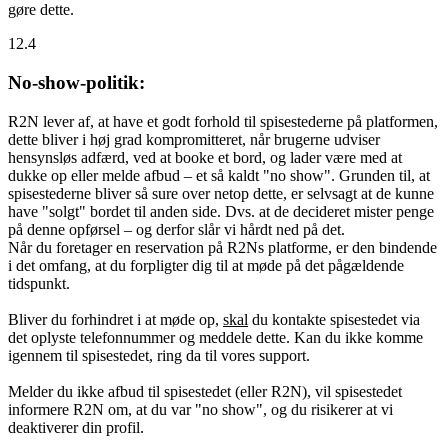
gøre dette.
12.4
No-show-politik:
R2N lever af, at have et godt forhold til spisestederne på platformen,
dette bliver i høj grad kompromitteret, når brugerne udviser
hensynsløs adfærd, ved at booke et bord, og lader være med at
dukke op eller melde afbud – et så kaldt "no show". Grunden til, at
spisestederne bliver så sure over netop dette, er selvsagt at de kunne
have "solgt" bordet til anden side. Dvs. at de decideret mister penge
på denne opførsel – og derfor slår vi hårdt ned på det.
Når du foretager en reservation på R2Ns platforme, er den bindende
i det omfang, at du forpligter dig til at møde på det pågældende
tidspunkt.
Bliver du forhindret i at møde op,
skal
du kontakte spisestedet via
det oplyste telefonnummer og meddele dette. Kan du ikke komme
igennem til spisestedet, ring da til vores support.
Melder du ikke afbud til spisestedet (eller R2N), vil spisestedet
informere R2N om, at du var "no show", og du risikerer at vi
deaktiverer din profil.