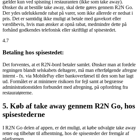
gælder kun ved spisning i restauranten (ikke som take away).
Ønsker du at bestille take away, skal dette gøres gennem R2N Go.
Der ydes udelukkende rabat på varer, som ikke allerede er nedsat i
pris. Det er samtidig ikke muligt at betale med gavekort eller
værdibevis, hvis man ønsker at opnå rabat, medmindre dette på
forhånd godkendes telefonisk eller skriftligt af spisestedet.
4.7
Betaling hos spisestedet:
Det forventes, at et R2N-bord betaler samlet. Ønsker man at fordele
regningen blandt selskabets deltagere, må man efterfølgende afregne
internt - fx. via MobilePay eller bankoverførsel til den som har lagt
ud. Formålet er at minimere risikoen for fejl samt at begrænse
administrationstiden forbundet med afregning, på opfordring fra
restauratørerne.
5. Køb af take away gennem R2N Go, hos
spisestederne
I R2N Go delen af appen, er det muligt, at købe udvalgte take away
retter og tilbehør til afhentning, hos de spisesteder der fremgår af
platformen.