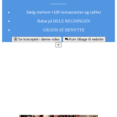
Vælg mellem +100 restauranter og caféer
Rabat på HELE REGNINGEN
GRATIS AT BENYTTE
Se konceptet i denne video
Kom tilbage til website
×
FØR DU
SMUTTER!
Hent vores gratis app og undgå at gå glip af et
godt tilbud næste gang sulten melder sig.