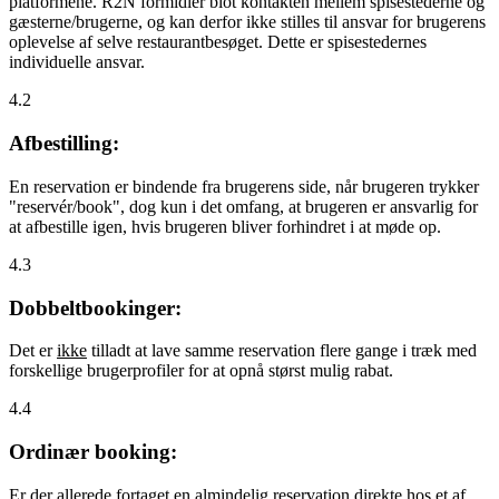
platformene. R2N formidler blot kontakten mellem spisestederne og
gæsterne/brugerne, og kan derfor ikke stilles til ansvar for brugerens
oplevelse af selve restaurantbesøget. Dette er spisestedernes
individuelle ansvar.
4.2
Afbestilling:
En reservation er bindende fra brugerens side, når brugeren trykker
"reservér/book", dog kun i det omfang, at brugeren er ansvarlig for
at afbestille igen, hvis brugeren bliver forhindret i at møde op.
4.3
Dobbeltbookinger:
Det er
ikke
tilladt at lave samme reservation flere gange i træk med
forskellige brugerprofiler for at opnå størst mulig rabat.
4.4
Ordinær booking:
Er der allerede fortaget en almindelig reservation direkte hos et af