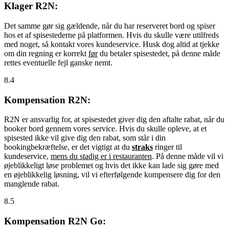
Klager R2N:
Det samme gør sig gældende, når du har reserveret bord og spiser
hos et af spisestederne på platformen. Hvis du skulle være utilfreds
med noget, så kontakt vores kundeservice. Husk dog altid at tjekke
om din regning er korrekt
før
du betaler spisestedet, på denne måde
rettes eventuelle fejl ganske nemt.
8.4
Kompensation R2N:
R2N er ansvarlig for, at spisestedet giver dig den aftalte rabat, når du
booker bord gennem vores service. Hvis du skulle opleve, at et
spisested ikke vil give dig den rabat, som står i din
bookingbekræftelse, er det vigtigt at du
straks
ringer til
kundeservice,
mens du stadig er i restauranten
. På denne måde vil vi
øjeblikkeligt løse problemet og hvis det ikke kan lade sig gøre med
en øjeblikkelig løsning, vil vi efterfølgende kompensere dig for den
manglende rabat.
8.5
Kompensation R2N Go: