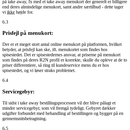
på take away, fx med et take away menukort der generelt er billigere
end deres almindelige menukort, samt andre særtilbud - dette tager
vi
ikke
højde for.
6.3
Prisfejl på menukort:
Der er et meget stort antal online menukort på platformen, hvilket
betyder, at prisfejl kan ske, ift. menukortet som findes hos
spisestedet. Det er spisestedernes ansvar, at priserne på menukort
som findes på deres R2N profil er korrekte, skulle du opleve at de to
priser differentiere, så ring til kundeservice mens du er hos
spisestedet, og vi løser straks problemet.
6.4
Servicegebyr:
Til sidst i take away bestillingsprocessen vil der blive pålagt et
mindre servicegebyr, som vil fremgå tydeligt. Gebyret dækker
udgifter forbundet med behandling af bestillingen og bygger på en
gennemsnitsbetragtning.
6.5