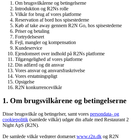
Om brugsvilkårene og betingelserne
Introduktion og R2Ns rolle
Vilkår for brug af vores platforme
Reservation af bord hos spisestederne
Køb af take away gennem R2N Go, hos spisestederne
Priser og betaling
Fortrydelsesret
Fejl, mangler og kompensation
Kundeservice
Ejendomsret over indhold på R2Ns platforme
Tilgængelighed af vores platforme
Din adfærd og dit ansvar
Vores ansvar og ansvarsfraskrivelse
Vores erstatningspligt
Opsigelse
R2N konkurrencevilkår
1. Om brugsvilkårene og betingelserne
Disse brugsvilkår og betingelser, samt vores
persondata- og
cookiepolitik
(samlede vilkår) udgør din aftale med Restaurant 2
Night ApS (R2N).
De samlede vilkår vedrører domænet
www.r2n.dk
og R2N