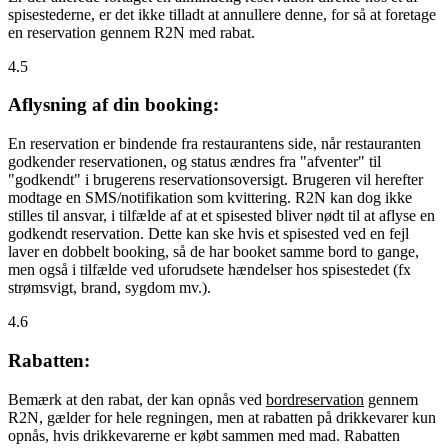
spisestederne, er det ikke tilladt at annullere denne, for så at foretage
en reservation gennem R2N med rabat.
4.5
Aflysning af din booking:
En reservation er bindende fra restaurantens side, når restauranten
godkender reservationen, og status ændres fra "afventer" til
"godkendt" i brugerens reservationsoversigt. Brugeren vil herefter
modtage en SMS/notifikation som kvittering. R2N kan dog ikke
stilles til ansvar, i tilfælde af at et spisested bliver nødt til at aflyse en
godkendt reservation. Dette kan ske hvis et spisested ved en fejl
laver en dobbelt booking, så de har booket samme bord to gange,
men også i tilfælde ved uforudsete hændelser hos spisestedet (fx
strømsvigt, brand, sygdom mv.).
4.6
Rabatten:
Bemærk at den rabat, der kan opnås ved
bordreservation
gennem
R2N, gælder for hele regningen, men at rabatten på drikkevarer kun
opnås, hvis drikkevarerne er købt sammen med mad. Rabatten