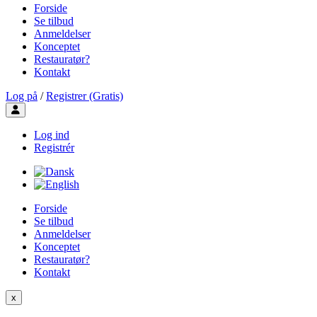
Forside
Se tilbud
Anmeldelser
Konceptet
Restauratør?
Kontakt
Log på
/
Registrer (Gratis)
Toggle user menu
Log ind
Registrér
Forside
Se tilbud
Anmeldelser
Konceptet
Restauratør?
Kontakt
x