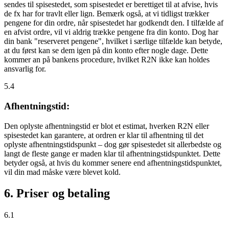
sendes til spisestedet, som spisestedet er berettiget til at afvise, hvis
de fx har for travlt eller lign. Bemærk også, at vi tidligst trækker
pengene for din ordre, når spisestedet har godkendt den. I tilfælde af
en afvist ordre, vil vi aldrig trække pengene fra din konto. Dog har
din bank "reserveret pengene", hvilket i særlige tilfælde kan betyde,
at du først kan se dem igen på din konto efter nogle dage. Dette
kommer an på bankens procedure, hvilket R2N ikke kan holdes
ansvarlig for.
5.4
Afhentningstid:
Den oplyste afhentningstid er blot et estimat, hverken R2N eller
spisestedet kan garantere, at ordren er klar til afhentning til det
oplyste afhentningstidspunkt – dog gør spisestedet sit allerbedste og
langt de fleste gange er maden klar til afhentningstidspunktet. Dette
betyder også, at hvis du kommer senere end afhentningstidspunktet,
vil din mad måske være blevet kold.
6. Priser og betaling
6.1