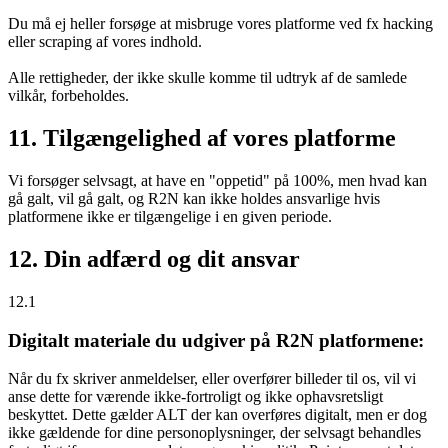
Du må ej heller forsøge at misbruge vores platforme ved fx hacking
eller scraping af vores indhold.
Alle rettigheder, der ikke skulle komme til udtryk af de samlede
vilkår, forbeholdes.
11. Tilgængelighed af vores platforme
Vi forsøger selvsagt, at have en "oppetid" på 100%, men hvad kan
gå galt, vil gå galt, og R2N kan ikke holdes ansvarlige hvis
platformene ikke er tilgængelige i en given periode.
12. Din adfærd og dit ansvar
12.1
Digitalt materiale du udgiver på R2N platformene:
Når du fx skriver anmeldelser, eller overfører billeder til os, vil vi
anse dette for værende ikke-fortroligt og ikke ophavsretsligt
beskyttet. Dette gælder ALT der kan overføres digitalt, men er dog
ikke gældende for dine personoplysninger, der selvsagt behandles