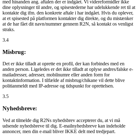
med hinanden ang. aftalen der er indgået. Vi videreformidler ikke
dine oplysninger til andre, og spisestederne har udelukkende ret til at
kontakte dig ifm. den konkrete aftale i har indgået. Hvis du oplever,
at et spisested på platformen kontakter dig direkte, og du mistænker
at de har fået dit navn/nummer gennem R2N, så kontakt os venligst
straks.
3.4
Misbrug:
Det er ikke tilladt at oprette en profil, der kan forbindes med en
anden person. Ligeledes er det ikke tilladt at oplyse andres/falske e-
mailadresser, adresser, mobilnumre eller anden form for
kontaktinformation. I tilfælde af misbrug/chikane vil dette blive
politianmeldt med IP-adresse og tidspunkt for oprettelsen.
3.5
Nyhedsbreve:
Ved at tilmelde dig R2Ns nyhedsbrev accepterer du, at vi må
udsende nyhedsbreve til dig. E-mailnyhedsbreve kan indeholde
annoncer, men din e-mail bliver IKKE delt med tredjepart.