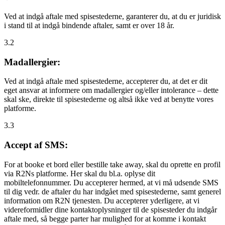
Ved at indgå aftale med spisestederne, garanterer du, at du er juridisk
i stand til at indgå bindende aftaler, samt er over 18 år.
3.2
Madallergier:
Ved at indgå aftale med spisestederne, accepterer du, at det er dit
eget ansvar at informere om madallergier og/eller intolerance – dette
skal ske, direkte til spisestederne og altså ikke ved at benytte vores
platforme.
3.3
Accept af SMS:
For at booke et bord eller bestille take away, skal du oprette en profil
via R2Ns platforme. Her skal du bl.a. oplyse dit
mobiltelefonnummer. Du accepterer hermed, at vi må udsende SMS
til dig vedr. de aftaler du har indgået med spisestederne, samt generel
information om R2N tjenesten. Du accepterer yderligere, at vi
videreformidler dine kontaktoplysninger til de spisesteder du indgår
aftale med, så begge parter har mulighed for at komme i kontakt