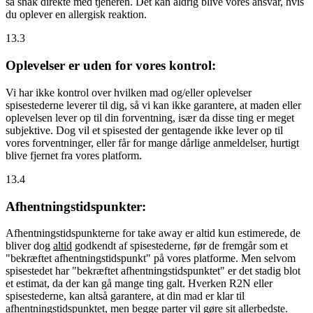
så snak direkte med tjeneren. Det kan aldrig blive vores ansvar, hvis
du oplever en allergisk reaktion.
13.3
Oplevelser er uden for vores kontrol:
Vi har ikke kontrol over hvilken mad og/eller oplevelser
spisestederne leverer til dig, så vi kan ikke garantere, at maden eller
oplevelsen lever op til din forventning, især da disse ting er meget
subjektive. Dog vil et spisested der gentagende ikke lever op til
vores forventninger, eller får for mange dårlige anmeldelser, hurtigt
blive fjernet fra vores platform.
13.4
Afhentningstidspunkter:
Afhentningstidspunkterne for take away er altid kun estimerede, de
bliver dog
altid
godkendt af spisestederne, før de fremgår som et
"bekræftet afhentningstidspunkt" på vores platforme. Men selvom
spisestedet har "bekræftet afhentningstidspunktet" er det stadig blot
et estimat, da der kan gå mange ting galt. Hverken R2N eller
spisestederne, kan altså garantere, at din mad er klar til
afhentningstidspunktet, men begge parter vil gøre sit allerbedste.