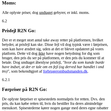
Moms:
Alle oplyste priser, dog
undtaget
gebyrer, er inkl. moms.
6.2
Prisfejl R2N Go:
Der er et meget stort antal take away retter på platformen, hvilket
betyder, at prisfejl kan ske. Disse fejl vil dog typisk være i førprisen,
som kan have ændret sig, uden at det er blevet opdateret på vores
platform. Dette vil dog
ikke
have nogen betydning for dig som
bruger, den pris du ser på platformen, er den pris du kommer til at
betale. Dog undtaget åbenlyse prisfejl,
"hvor du som kunde burde
have indset, at der er tale om en fejl (og derved har handlet i ond
tro)"
, som bekendtgjort af
forbrugerombudsmanden.dk
.
6.2.1
Førpriser på R2N Go:
De oplyste førpriser er spisestedets normalpris for retten. Dvs. den
pris, du kan købe retten til, hvis du bestiller fra deres almindelige
menukort. Spisestederne kører nogen gange med deres egne rabatter