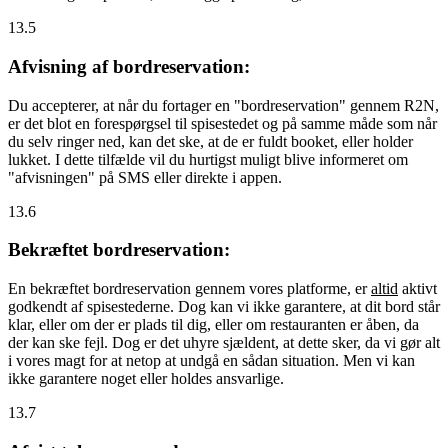
13.5
Afvisning af bordreservation:
Du accepterer, at når du fortager en "bordreservation" gennem R2N,
er det blot en forespørgsel til spisestedet og på samme måde som når
du selv ringer ned, kan det ske, at de er fuldt booket, eller holder
lukket. I dette tilfælde vil du hurtigst muligt blive informeret om
"afvisningen" på SMS eller direkte i appen.
13.6
Bekræftet bordreservation:
En bekræftet bordreservation gennem vores platforme, er
altid
aktivt
godkendt af spisestederne. Dog kan vi ikke garantere, at dit bord står
klar, eller om der er plads til dig, eller om restauranten er åben, da
der kan ske fejl. Dog er det uhyre sjældent, at dette sker, da vi gør alt
i vores magt for at netop at undgå en sådan situation. Men vi kan
ikke garantere noget eller holdes ansvarlige.
13.7