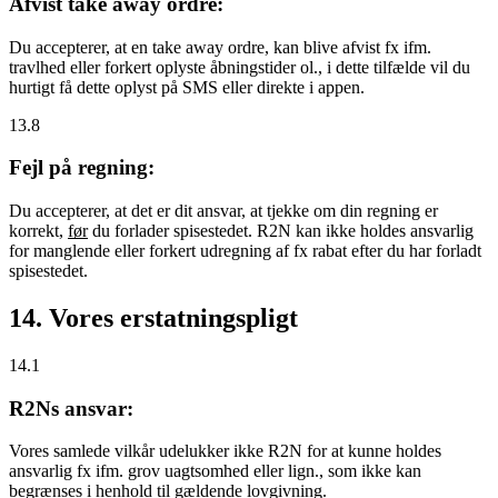
Afvist take away ordre:
Du accepterer, at en take away ordre, kan blive afvist fx ifm.
travlhed eller forkert oplyste åbningstider ol., i dette tilfælde vil du
hurtigt få dette oplyst på SMS eller direkte i appen.
13.8
Fejl på regning:
Du accepterer, at det er dit ansvar, at tjekke om din regning er
korrekt,
før
du forlader spisestedet. R2N kan ikke holdes ansvarlig
for manglende eller forkert udregning af fx rabat efter du har forladt
spisestedet.
14. Vores erstatningspligt
14.1
R2Ns ansvar:
Vores samlede vilkår udelukker ikke R2N for at kunne holdes
ansvarlig fx ifm. grov uagtsomhed eller lign., som ikke kan
begrænses i henhold til gældende lovgivning.