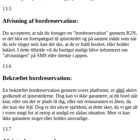
13.5
Afvisning af bordreservation:
Du accepterer, at når du fortager en "bordreservation" gennem R2N,
er det blot en forespørgsel til spisestedet og på samme måde som når
du selv ringer ned, kan det ske, at de er fuldt booket, eller holder
lukket. I dette tilfælde vil du hurtigst muligt blive informeret om
"afvisningen" på SMS eller direkte i appen.
13.6
Bekræftet bordreservation:
En bekræftet bordreservation gennem vores platforme, er
altid
aktivt
godkendt af spisestederne. Dog kan vi ikke garantere, at dit bord står
klar, eller om der er plads til dig, eller om restauranten er åben, da
der kan ske fejl. Dog er det uhyre sjældent, at dette sker, da vi gør alt
i vores magt for at netop at undgå en sådan situation. Men vi kan
ikke garantere noget eller holdes ansvarlige.
13.7