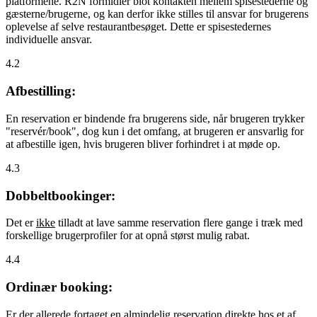
platformene. R2N formidler blot kontakten mellem spisestederne og
gæsterne/brugerne, og kan derfor ikke stilles til ansvar for brugerens
oplevelse af selve restaurantbesøget. Dette er spisestedernes
individuelle ansvar.
4.2
Afbestilling:
En reservation er bindende fra brugerens side, når brugeren trykker
"reservér/book", dog kun i det omfang, at brugeren er ansvarlig for
at afbestille igen, hvis brugeren bliver forhindret i at møde op.
4.3
Dobbeltbookinger:
Det er
ikke
tilladt at lave samme reservation flere gange i træk med
forskellige brugerprofiler for at opnå størst mulig rabat.
4.4
Ordinær booking:
Er der allerede fortaget en almindelig reservation direkte hos et af