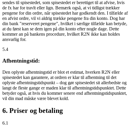
sendes til spisestedet, som spisestedet er berettiget til at afvise, hvis
de fx har for travlt eller lign. Bemærk også, at vi tidligst trækker
pengene for din ordre, når spisestedet har godkendt den. I tilfælde af
en afvist ordre, vil vi aldrig trække pengene fra din konto. Dog har
din bank "reserveret pengene", hvilket i særlige tilfælde kan betyde,
at du først kan se dem igen på din konto efter nogle dage. Dette
kommer an på bankens procedure, hvilket R2N ikke kan holdes
ansvarlig for.
5.4
Afhentningstid:
Den oplyste afhentningstid er blot et estimat, hverken R2N eller
spisestedet kan garantere, at ordren er klar til afhentning til det
oplyste afhentningstidspunkt – dog gør spisestedet sit allerbedste og
langt de fleste gange er maden klar til afhentningstidspunktet. Dette
betyder også, at hvis du kommer senere end afhentningstidspunktet,
vil din mad måske være blevet kold.
6. Priser og betaling
6.1