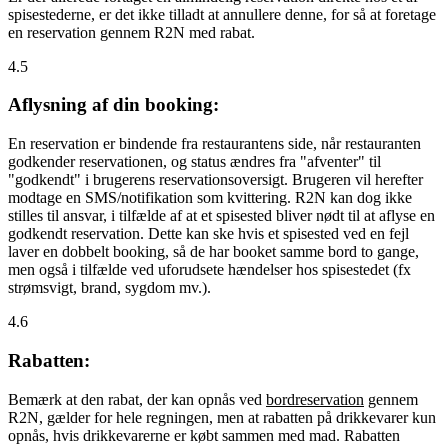
spisestederne, er det ikke tilladt at annullere denne, for så at foretage
en reservation gennem R2N med rabat.
4.5
Aflysning af din booking:
En reservation er bindende fra restaurantens side, når restauranten
godkender reservationen, og status ændres fra "afventer" til
"godkendt" i brugerens reservationsoversigt. Brugeren vil herefter
modtage en SMS/notifikation som kvittering. R2N kan dog ikke
stilles til ansvar, i tilfælde af at et spisested bliver nødt til at aflyse en
godkendt reservation. Dette kan ske hvis et spisested ved en fejl
laver en dobbelt booking, så de har booket samme bord to gange,
men også i tilfælde ved uforudsete hændelser hos spisestedet (fx
strømsvigt, brand, sygdom mv.).
4.6
Rabatten:
Bemærk at den rabat, der kan opnås ved
bordreservation
gennem
R2N, gælder for hele regningen, men at rabatten på drikkevarer kun
opnås, hvis drikkevarerne er købt sammen med mad. Rabatten