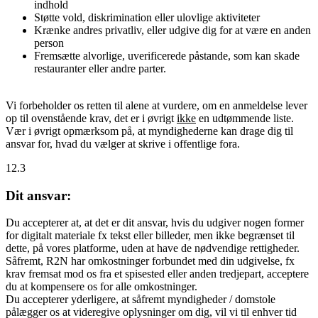
indhold
Støtte vold, diskrimination eller ulovlige aktiviteter
Krænke andres privatliv, eller udgive dig for at være en anden
person
Fremsætte alvorlige, uverificerede påstande, som kan skade
restauranter eller andre parter.
Vi forbeholder os retten til alene at vurdere, om en anmeldelse lever
op til ovenstående krav, det er i øvrigt
ikke
en udtømmende liste.
Vær i øvrigt opmærksom på, at myndighederne kan drage dig til
ansvar for, hvad du vælger at skrive i offentlige fora.
12.3
Dit ansvar:
Du accepterer at, at det er dit ansvar, hvis du udgiver nogen former
for digitalt materiale fx tekst eller billeder, men ikke begrænset til
dette, på vores platforme, uden at have de nødvendige rettigheder.
Såfremt, R2N har omkostninger forbundet med din udgivelse, fx
krav fremsat mod os fra et spisested eller anden tredjepart, acceptere
du at kompensere os for alle omkostninger.
Du accepterer yderligere, at såfremt myndigheder / domstole
pålægger os at videregive oplysninger om dig, vil vi til enhver tid