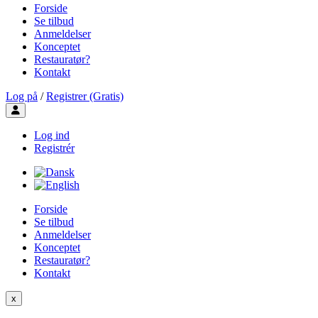
Forside
Se tilbud
Anmeldelser
Konceptet
Restauratør?
Kontakt
Log på
/
Registrer (Gratis)
Toggle user menu
Log ind
Registrér
Forside
Se tilbud
Anmeldelser
Konceptet
Restauratør?
Kontakt
x