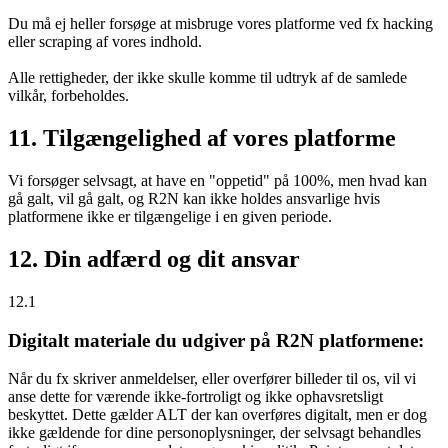
Du må ej heller forsøge at misbruge vores platforme ved fx hacking
eller scraping af vores indhold.
Alle rettigheder, der ikke skulle komme til udtryk af de samlede
vilkår, forbeholdes.
11. Tilgængelighed af vores platforme
Vi forsøger selvsagt, at have en "oppetid" på 100%, men hvad kan
gå galt, vil gå galt, og R2N kan ikke holdes ansvarlige hvis
platformene ikke er tilgængelige i en given periode.
12. Din adfærd og dit ansvar
12.1
Digitalt materiale du udgiver på R2N platformene:
Når du fx skriver anmeldelser, eller overfører billeder til os, vil vi
anse dette for værende ikke-fortroligt og ikke ophavsretsligt
beskyttet. Dette gælder ALT der kan overføres digitalt, men er dog
ikke gældende for dine personoplysninger, der selvsagt behandles