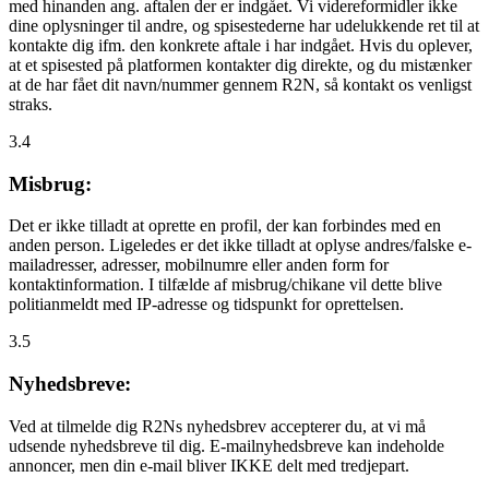
med hinanden ang. aftalen der er indgået. Vi videreformidler ikke
dine oplysninger til andre, og spisestederne har udelukkende ret til at
kontakte dig ifm. den konkrete aftale i har indgået. Hvis du oplever,
at et spisested på platformen kontakter dig direkte, og du mistænker
at de har fået dit navn/nummer gennem R2N, så kontakt os venligst
straks.
3.4
Misbrug:
Det er ikke tilladt at oprette en profil, der kan forbindes med en
anden person. Ligeledes er det ikke tilladt at oplyse andres/falske e-
mailadresser, adresser, mobilnumre eller anden form for
kontaktinformation. I tilfælde af misbrug/chikane vil dette blive
politianmeldt med IP-adresse og tidspunkt for oprettelsen.
3.5
Nyhedsbreve:
Ved at tilmelde dig R2Ns nyhedsbrev accepterer du, at vi må
udsende nyhedsbreve til dig. E-mailnyhedsbreve kan indeholde
annoncer, men din e-mail bliver IKKE delt med tredjepart.