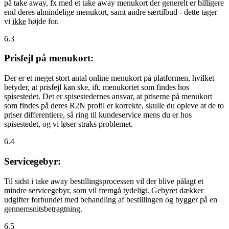
på take away, fx med et take away menukort der generelt er billigere
end deres almindelige menukort, samt andre særtilbud - dette tager
vi
ikke
højde for.
6.3
Prisfejl på menukort:
Der er et meget stort antal online menukort på platformen, hvilket
betyder, at prisfejl kan ske, ift. menukortet som findes hos
spisestedet. Det er spisestedernes ansvar, at priserne på menukort
som findes på deres R2N profil er korrekte, skulle du opleve at de to
priser differentiere, så ring til kundeservice mens du er hos
spisestedet, og vi løser straks problemet.
6.4
Servicegebyr:
Til sidst i take away bestillingsprocessen vil der blive pålagt et
mindre servicegebyr, som vil fremgå tydeligt. Gebyret dækker
udgifter forbundet med behandling af bestillingen og bygger på en
gennemsnitsbetragtning.
6.5