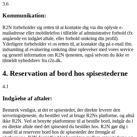
3.6
Kommunikation:
R2N forbeholder sig retten til at kontakte dig via din oplyste e-
mailadresse eller mobiltelefon i tilfælde af administrative forhold (fx
angående en indgået aftale, eller forhold omkring din profil).
Yderligere forbeholder vi os retten til, at kontakte dig på e-mail ifm.
indsamling af evaluering omkring dine oplevelser med vores service
og generel information om R2N tjenesten, også selvom du ikke er
tilmeldt nyhedsbrev fra r2n.dk.
4. Reservation af bord hos spisestederne
4.1
Indgåelse af aftaler:
Bemærk venligst, at det er spisestedet, der direkte leverer den
serveringstjeneste, du bestiller ved at bruge R2Ns platforme, og altså
ikke R2N. Ved at benytte platformene til at bestille bord, indgår du i
en direkte aftale med det spisested du bestiller hos. R2N gør dig i
stand til at reservere bord hos de spisesteder der fremgår af