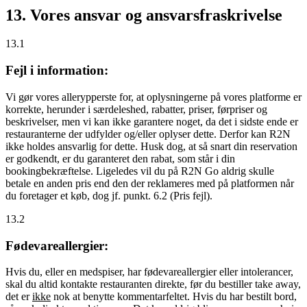
13. Vores ansvar og ansvarsfraskrivelse
13.1
Fejl i information:
Vi gør vores allerypperste for, at oplysningerne på vores platforme er
korrekte, herunder i særdeleshed, rabatter, priser, førpriser og
beskrivelser, men vi kan ikke garantere noget, da det i sidste ende er
restauranterne der udfylder og/eller oplyser dette. Derfor kan R2N
ikke holdes ansvarlig for dette. Husk dog, at så snart din reservation
er godkendt, er du garanteret den rabat, som står i din
bookingbekræftelse. Ligeledes vil du på R2N Go aldrig skulle
betale en anden pris end den der reklameres med på platformen når
du foretager et køb, dog jf. punkt. 6.2 (Pris fejl).
13.2
Fødevareallergier:
Hvis du, eller en medspiser, har fødevareallergier eller intolerancer,
skal du altid kontakte restauranten direkte, før du bestiller take away,
det er
ikke
nok at benytte kommentarfeltet. Hvis du har bestilt bord,