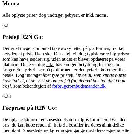
Moms:
Alle oplyste priser, dog
undtaget
gebyrer, er inkl. moms.
6.2
Prisfejl R2N Go:
Der er et meget stort antal take away retter på platformen, hvilket
betyder, at prisfejl kan ske. Disse fejl vil dog typisk være i førprisen,
som kan have ændret sig, uden at det er blevet opdateret på vores
platform. Dette vil dog
ikke
have nogen betydning for dig som
bruger, den pris du ser på platformen, er den pris du kommer til at
betale. Dog undtaget åbenlyse prisfejl,
"hvor du som kunde burde
have indset, at der er tale om en fejl (og derved har handlet i ond
tro)"
, som bekendtgjort af
forbrugerombudsmanden.dk
.
6.2.1
Førpriser på R2N Go:
De oplyste førpriser er spisestedets normalpris for retten. Dvs. den
pris, du kan købe retten til, hvis du bestiller fra deres almindelige
menukort. Spisestederne kører nogen gange med deres egne rabatter