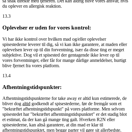
så snak direkte med tjeneren. Det kan aldrig blive vores ansvar, hvis
du oplever en allergisk reaktion.
13.3
Oplevelser er uden for vores kontrol:
Vi har ikke kontrol over hvilken mad og/eller oplevelser
spisestederne leverer til dig, så vi kan ikke garantere, at maden eller
oplevelsen lever op til din forventning, især da disse ting er meget
subjektive. Dog vil et spisested der gentagende ikke lever op til
vores forventninger, eller får for mange dårlige anmeldelser, hurtigt
blive fjernet fra vores platform.
13.4
Afhentningstidspunkter:
Afhentningstidspunkterne for take away er altid kun estimerede, de
bliver dog
altid
godkendt af spisestederne, før de fremgår som et
"bekræftet afhentningstidspunkt" på vores platforme. Men selvom
spisestedet har "bekræftet afhentningstidspunktet" er det stadig blot
et estimat, da der kan gå mange ting galt. Hverken R2N eller
spisestederne, kan altså garantere, at din mad er klar til
afhentningstidspunktet, men begge parter vil gøre sit allerbedste.