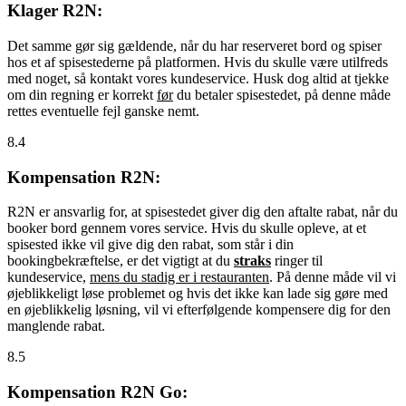
Klager R2N:
Det samme gør sig gældende, når du har reserveret bord og spiser
hos et af spisestederne på platformen. Hvis du skulle være utilfreds
med noget, så kontakt vores kundeservice. Husk dog altid at tjekke
om din regning er korrekt
før
du betaler spisestedet, på denne måde
rettes eventuelle fejl ganske nemt.
8.4
Kompensation R2N:
R2N er ansvarlig for, at spisestedet giver dig den aftalte rabat, når du
booker bord gennem vores service. Hvis du skulle opleve, at et
spisested ikke vil give dig den rabat, som står i din
bookingbekræftelse, er det vigtigt at du
straks
ringer til
kundeservice,
mens du stadig er i restauranten
. På denne måde vil vi
øjeblikkeligt løse problemet og hvis det ikke kan lade sig gøre med
en øjeblikkelig løsning, vil vi efterfølgende kompensere dig for den
manglende rabat.
8.5
Kompensation R2N Go: