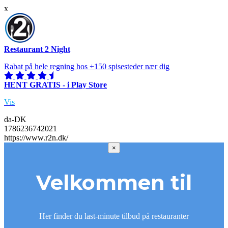
x
Restaurant 2 Night
Rabat på hele regning hos +150 spisesteder nær dig
HENT GRATIS - i Play Store
Vis
da-DK
1786236742021
https://www.r2n.dk/
×
Velkommen til
Her finder du last-minute tilbud på restauranter