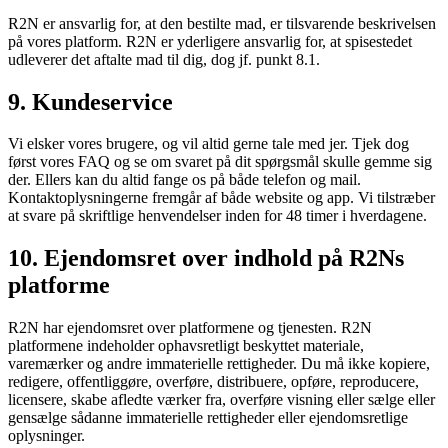
R2N er ansvarlig for, at den bestilte mad, er tilsvarende beskrivelsen
på vores platform. R2N er yderligere ansvarlig for, at spisestedet
udleverer det aftalte mad til dig, dog jf. punkt 8.1.
9. Kundeservice
Vi elsker vores brugere, og vil altid gerne tale med jer. Tjek dog
først vores FAQ og se om svaret på dit spørgsmål skulle gemme sig
der. Ellers kan du altid fange os på både telefon og mail.
Kontaktoplysningerne fremgår af både website og app. Vi tilstræber
at svare på skriftlige henvendelser inden for 48 timer i hverdagene.
10. Ejendomsret over indhold på R2Ns
platforme
R2N har ejendomsret over platformene og tjenesten. R2N
platformene indeholder ophavsretligt beskyttet materiale,
varemærker og andre immaterielle rettigheder. Du må ikke kopiere,
redigere, offentliggøre, overføre, distribuere, opføre, reproducere,
licensere, skabe afledte værker fra, overføre visning eller sælge eller
gensælge sådanne immaterielle rettigheder eller ejendomsretlige
oplysninger.