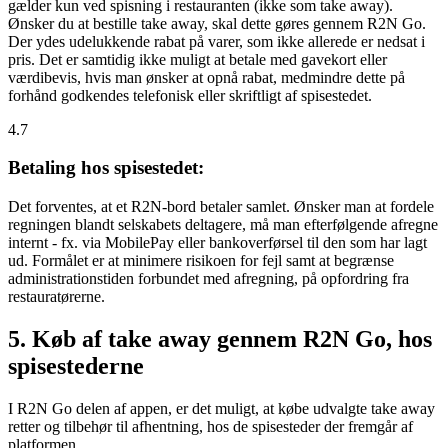
gælder kun ved spisning i restauranten (ikke som take away).
Ønsker du at bestille take away, skal dette gøres gennem R2N Go.
Der ydes udelukkende rabat på varer, som ikke allerede er nedsat i
pris. Det er samtidig ikke muligt at betale med gavekort eller
værdibevis, hvis man ønsker at opnå rabat, medmindre dette på
forhånd godkendes telefonisk eller skriftligt af spisestedet.
4.7
Betaling hos spisestedet:
Det forventes, at et R2N-bord betaler samlet. Ønsker man at fordele
regningen blandt selskabets deltagere, må man efterfølgende afregne
internt - fx. via MobilePay eller bankoverførsel til den som har lagt
ud. Formålet er at minimere risikoen for fejl samt at begrænse
administrationstiden forbundet med afregning, på opfordring fra
restauratørerne.
5. Køb af take away gennem R2N Go, hos
spisestederne
I R2N Go delen af appen, er det muligt, at købe udvalgte take away
retter og tilbehør til afhentning, hos de spisesteder der fremgår af
platformen.