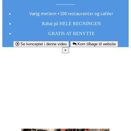
Vælg mellem +100 restauranter og caféer
Rabat på HELE REGNINGEN
GRATIS AT BENYTTE
Se konceptet i denne video
Kom tilbage til website
×
FØR DU
SMUTTER!
Hent vores gratis app og undgå at gå glip af et
godt tilbud næste gang sulten melder sig.