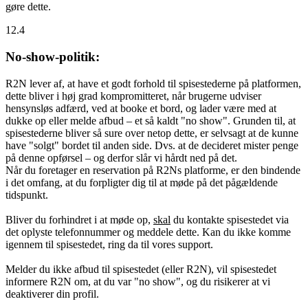
gøre dette.
12.4
No-show-politik:
R2N lever af, at have et godt forhold til spisestederne på platformen,
dette bliver i høj grad kompromitteret, når brugerne udviser
hensynsløs adfærd, ved at booke et bord, og lader være med at
dukke op eller melde afbud – et så kaldt "no show". Grunden til, at
spisestederne bliver så sure over netop dette, er selvsagt at de kunne
have "solgt" bordet til anden side. Dvs. at de decideret mister penge
på denne opførsel – og derfor slår vi hårdt ned på det.
Når du foretager en reservation på R2Ns platforme, er den bindende
i det omfang, at du forpligter dig til at møde på det pågældende
tidspunkt.
Bliver du forhindret i at møde op,
skal
du kontakte spisestedet via
det oplyste telefonnummer og meddele dette. Kan du ikke komme
igennem til spisestedet, ring da til vores support.
Melder du ikke afbud til spisestedet (eller R2N), vil spisestedet
informere R2N om, at du var "no show", og du risikerer at vi
deaktiverer din profil.