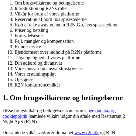
Om brugsvilkårene og betingelserne
Introduktion og R2Ns rolle
Vilkår for brug af vores platforme
Reservation af bord hos spisestederne
Køb af take away gennem R2N Go, hos spisestederne
Priser og betaling
Fortrydelsesret
Fejl, mangler og kompensation
Kundeservice
Ejendomsret over indhold på R2Ns platforme
Tilgængelighed af vores platforme
Din adfærd og dit ansvar
Vores ansvar og ansvarsfraskrivelse
Vores erstatningspligt
Opsigelse
R2N konkurrencevilkår
1. Om brugsvilkårene og betingelserne
Disse brugsvilkår og betingelser, samt vores
persondata- og
cookiepolitik
(samlede vilkår) udgør din aftale med Restaurant 2
Night ApS (R2N).
De samlede vilkår vedrører domænet
www.r2n.dk
og R2N