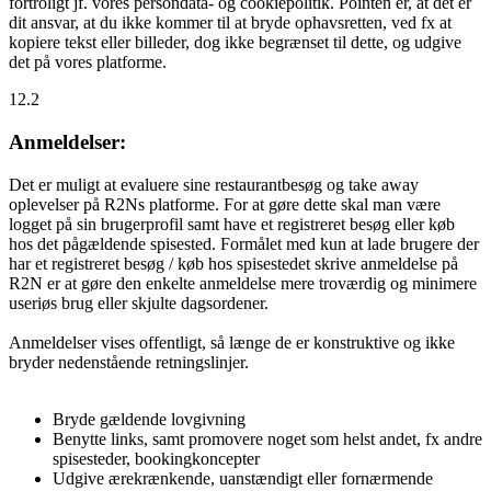
fortroligt jf. vores persondata- og cookiepolitik. Pointen er, at det er
dit ansvar, at du ikke kommer til at bryde ophavsretten, ved fx at
kopiere tekst eller billeder, dog ikke begrænset til dette, og udgive
det på vores platforme.
12.2
Anmeldelser:
Det er muligt at evaluere sine restaurantbesøg og take away
oplevelser på R2Ns platforme. For at gøre dette skal man være
logget på sin brugerprofil samt have et registreret besøg eller køb
hos det pågældende spisested. Formålet med kun at lade brugere der
har et registreret besøg / køb hos spisestedet skrive anmeldelse på
R2N er at gøre den enkelte anmeldelse mere troværdig og minimere
useriøs brug eller skjulte dagsordener.
Anmeldelser vises offentligt, så længe de er konstruktive og ikke
bryder nedenstående retningslinjer.
Bryde gældende lovgivning
Benytte links, samt promovere noget som helst andet, fx andre
spisesteder, bookingkoncepter
Udgive ærekrænkende, uanstændigt eller fornærmende