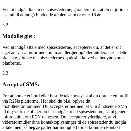
Ved at indgå aftale med spisestederne, garanterer du, at du er juridisk
i stand til at indgå bindende aftaler, samt er over 18 år.
3.2
Madallergier:
Ved at indgå aftale med spisestederne, accepterer du, at det er dit
eget ansvar at informere om madallergier og/eller intolerance – dette
skal ske, direkte til spisestederne og altså ikke ved at benytte vores
platforme.
3.3
Accept af SMS:
For at booke et bord eller bestille take away, skal du oprette en profil
via R2Ns platforme. Her skal du bl.a. oplyse dit
mobiltelefonnummer. Du accepterer hermed, at vi må udsende SMS
til dig vedr. de aftaler du har indgået med spisestederne, samt generel
information om R2N tjenesten. Du accepterer yderligere, at vi
videreformidler dine kontaktoplysninger til de spisesteder du indgår
aftale med, så begge parter har mulighed for at komme i kontakt